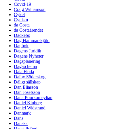
Covid-19
Craig Williamson
Cykel
Cynism
da Costa
da Costaärendet
Dackebo
Dag Hammarskjöld
Dagbok
Dagens Juridik
Dagens Nyheter
Dagsplanering
Dagsschema
Dala Floda
Dalby Söderskog
Dåligt sällskap
Dan Eliasson
Dan Josefsson
Dana Pourkomeylian
Daniel Kinberg
Daniel Widstrand
Danmark
Dans
Danska
Danstillstånd