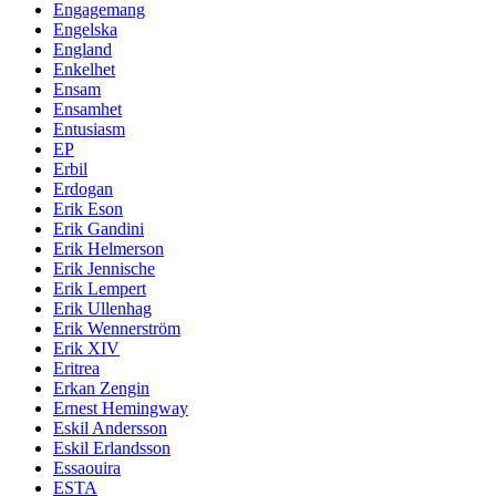
Engagemang
Engelska
England
Enkelhet
Ensam
Ensamhet
Entusiasm
EP
Erbil
Erdogan
Erik Eson
Erik Gandini
Erik Helmerson
Erik Jennische
Erik Lempert
Erik Ullenhag
Erik Wennerström
Erik XIV
Eritrea
Erkan Zengin
Ernest Hemingway
Eskil Andersson
Eskil Erlandsson
Essaouira
ESTA