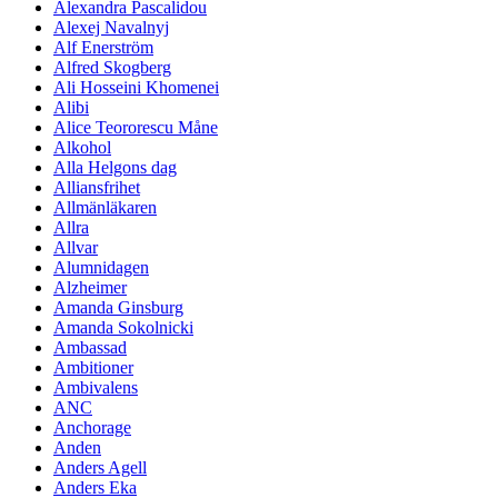
Alexandra Pascalidou
Alexej Navalnyj
Alf Enerström
Alfred Skogberg
Ali Hosseini Khomenei
Alibi
Alice Teororescu Måne
Alkohol
Alla Helgons dag
Alliansfrihet
Allmänläkaren
Allra
Allvar
Alumnidagen
Alzheimer
Amanda Ginsburg
Amanda Sokolnicki
Ambassad
Ambitioner
Ambivalens
ANC
Anchorage
Anden
Anders Agell
Anders Eka