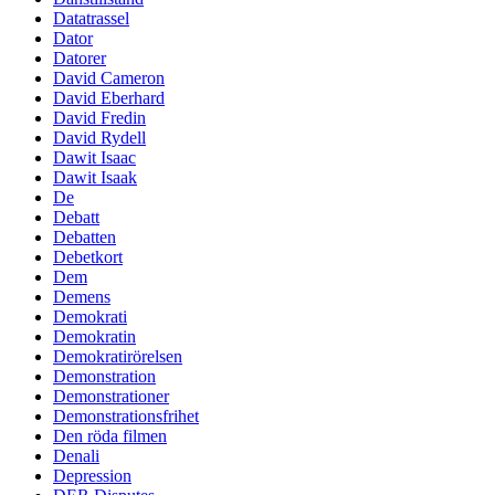
Datatrassel
Dator
Datorer
David Cameron
David Eberhard
David Fredin
David Rydell
Dawit Isaac
Dawit Isaak
De
Debatt
Debatten
Debetkort
Dem
Demens
Demokrati
Demokratin
Demokratirörelsen
Demonstration
Demonstrationer
Demonstrationsfrihet
Den röda filmen
Denali
Depression