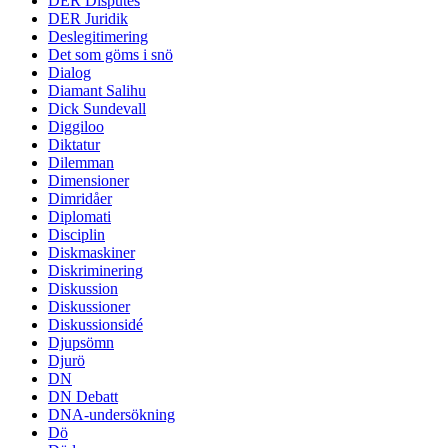
DER Disputes
DER Juridik
Deslegitimering
Det som göms i snö
Dialog
Diamant Salihu
Dick Sundevall
Diggiloo
Diktatur
Dilemman
Dimensioner
Dimridåer
Diplomati
Disciplin
Diskmaskiner
Diskriminering
Diskussion
Diskussioner
Diskussionsidé
Djupsömn
Djurö
DN
DN Debatt
DNA-undersökning
Dö