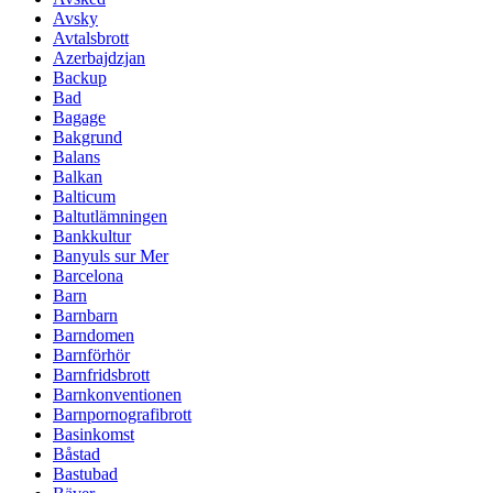
Avsky
Avtalsbrott
Azerbajdzjan
Backup
Bad
Bagage
Bakgrund
Balans
Balkan
Balticum
Baltutlämningen
Bankkultur
Banyuls sur Mer
Barcelona
Barn
Barnbarn
Barndomen
Barnförhör
Barnfridsbrott
Barnkonventionen
Barnpornografibrott
Basinkomst
Båstad
Bastubad