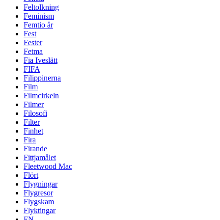
Feltolkning
Feminism
Femtio år
Fest
Fester
Fetma
Fia Iveslätt
FIFA
Filippinerna
Film
Filmcirkeln
Filmer
Filosofi
Filter
Finhet
Fira
Firande
Fittjamålet
Fleetwood Mac
Flört
Flygningar
Flygresor
Flygskam
Flyktingar
FN