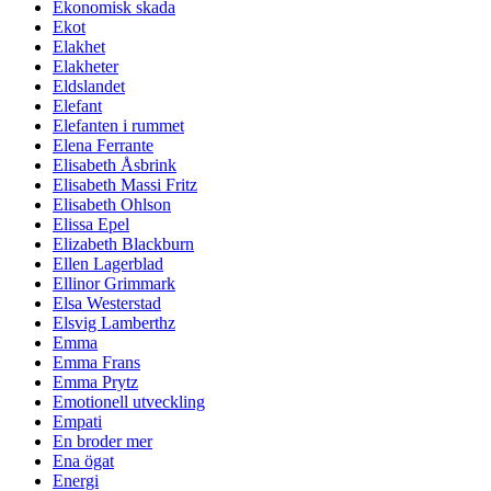
Ekonomisk skada
Ekot
Elakhet
Elakheter
Eldslandet
Elefant
Elefanten i rummet
Elena Ferrante
Elisabeth Åsbrink
Elisabeth Massi Fritz
Elisabeth Ohlson
Elissa Epel
Elizabeth Blackburn
Ellen Lagerblad
Ellinor Grimmark
Elsa Westerstad
Elsvig Lamberthz
Emma
Emma Frans
Emma Prytz
Emotionell utveckling
Empati
En broder mer
Ena ögat
Energi