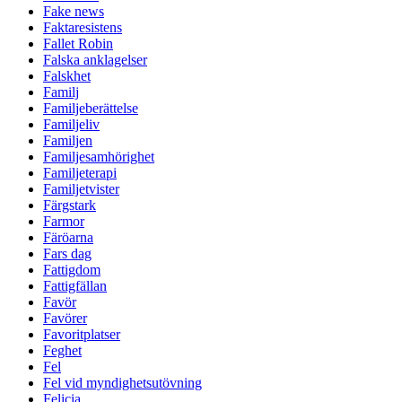
Fake news
Faktaresistens
Fallet Robin
Falska anklagelser
Falskhet
Familj
Familjeberättelse
Familjeliv
Familjen
Familjesamhörighet
Familjeterapi
Familjetvister
Färgstark
Farmor
Färöarna
Fars dag
Fattigdom
Fattigfällan
Favör
Favörer
Favoritplatser
Feghet
Fel
Fel vid myndighetsutövning
Felicia