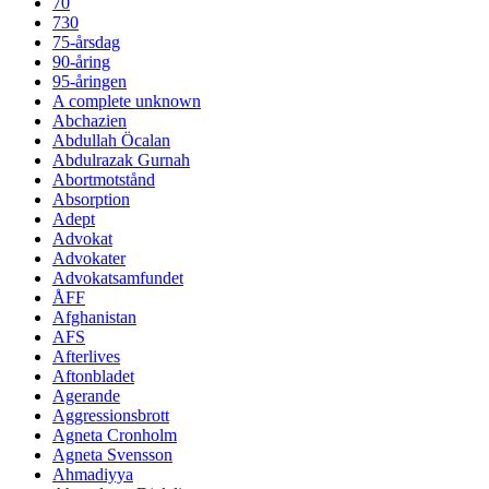
70
730
75-årsdag
90-åring
95-åringen
A complete unknown
Abchazien
Abdullah Öcalan
Abdulrazak Gurnah
Abortmotstånd
Absorption
Adept
Advokat
Advokater
Advokatsamfundet
ÅFF
Afghanistan
AFS
Afterlives
Aftonbladet
Agerande
Aggressionsbrott
Agneta Cronholm
Agneta Svensson
Ahmadiyya