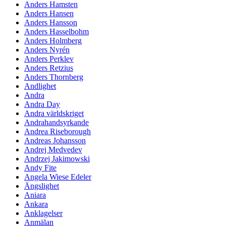
Anders Hamsten
Anders Hansen
Anders Hansson
Anders Hasselbohm
Anders Holmberg
Anders Nyrén
Anders Perklev
Anders Retzius
Anders Thornberg
Andlighet
Andra
Andra Day
Andra världskriget
Andrahandsyrkande
Andrea Riseborough
Andreas Johansson
Andrej Medvedev
Andrzej Jakimowski
Andy Fite
Angela Wiese Edeler
Ängslighet
Aniara
Ankara
Anklagelser
Anmälan