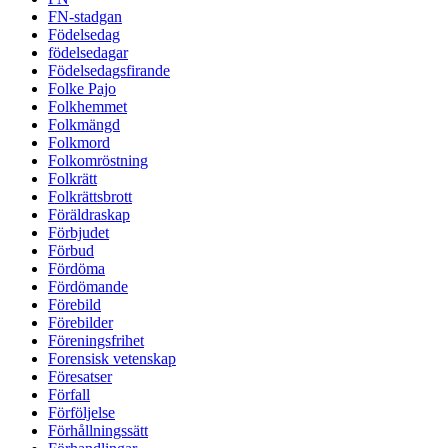
FN-stadgan
Födelsedag
födelsedagar
Födelsedagsfirande
Folke Pajo
Folkhemmet
Folkmängd
Folkmord
Folkomröstning
Folkrätt
Folkrättsbrott
Föräldraskap
Förbjudet
Förbud
Fördöma
Fördömande
Förebild
Förebilder
Föreningsfrihet
Forensisk vetenskap
Föresatser
Förfall
Förföljelse
Förhållningssätt