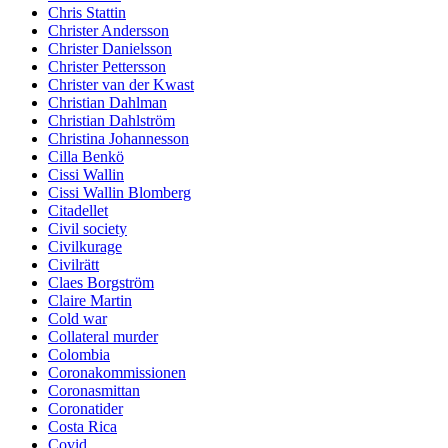
Chris Stattin
Christer Andersson
Christer Danielsson
Christer Pettersson
Christer van der Kwast
Christian Dahlman
Christian Dahlström
Christina Johannesson
Cilla Benkö
Cissi Wallin
Cissi Wallin Blomberg
Citadellet
Civil society
Civilkurage
Civilrätt
Claes Borgström
Claire Martin
Cold war
Collateral murder
Colombia
Coronakommissionen
Coronasmittan
Coronatider
Costa Rica
Covid