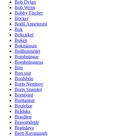
Bob Dylan
Bob Weiss
Bobby Fischer
Böcker
Bodil Appelquist
Bok
Bokcirkel
Boken
Bokmässan
Bollhusmötet
Bombningar
Bombningarna
Bön
Bon soir
Bordsbön
Boris Nemtsov
Boris Spasskij
Bortgjord
Borttappat
Boulebar
Brådska
Brasilien
Brasomdetär
Bratislava
Brett Kavanaugh