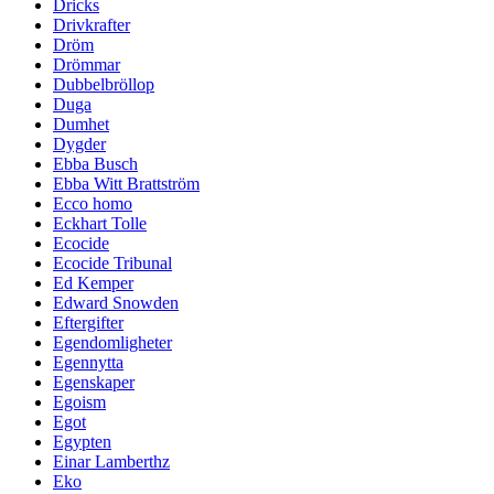
Dricks
Drivkrafter
Dröm
Drömmar
Dubbelbröllop
Duga
Dumhet
Dygder
Ebba Busch
Ebba Witt Brattström
Ecco homo
Eckhart Tolle
Ecocide
Ecocide Tribunal
Ed Kemper
Edward Snowden
Eftergifter
Egendomligheter
Egennytta
Egenskaper
Egoism
Egot
Egypten
Einar Lamberthz
Eko