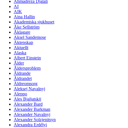
Ahmadreza Djalali
AI
AIK
Aina Hallin
Akademiska sjukhuset
Åke Sellström
Åklagare
Aksel Sandemose
Äktenskap
Aktuellt
Alaska
Albert Einstein
Ålder
Åldersproblem
Åldrande
Åldrandet
Äldreomsorg
Aleksej Navalnyj
Aleppo
Ales Bjaljatskij
Alexander Bard
Alexander Barkman
Alexander Navalnyj
Alexander Solzjenitsyn
Alexandra Erdélyi