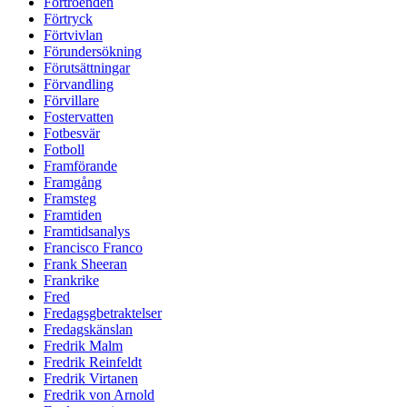
Förtroenden
Förtryck
Förtvivlan
Förundersökning
Förutsättningar
Förvandling
Förvillare
Fostervatten
Fotbesvär
Fotboll
Framförande
Framgång
Framsteg
Framtiden
Framtidsanalys
Francisco Franco
Frank Sheeran
Frankrike
Fred
Fredagsgbetraktelser
Fredagskänslan
Fredrik Malm
Fredrik Reinfeldt
Fredrik Virtanen
Fredrik von Arnold