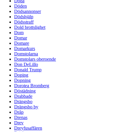
Döda
Döden
Dödsannonser
Dödshjälp
Dödsstraff
Dold brottslighet
Dom
Domar
Domare
Domarkurs
Domstolarna
Domstolars oberoende
Don DeLillo
Donald Trump
Doping
Dopning
Dorotea Bromberg
Döstädning
Drabbade
Drängsbo
Drängsbo by
Dråp
Drenas
Drev
Dreyfusaffären