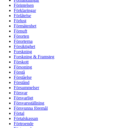
Förhandlingar
Förintelsen
Förklaringar
Förlåtelse
Förlust
Förmätenhet
Förnuft
Förorten
Förorterna
Försiktighet
Forskning
Forskning & Framsteg
Förskott
Försoning
Förstå
Förståelse
Förstånd
Försummelser
Försvar
Försvarligt
Försvarsställning
Försvunna föremål
Förtal
Förtalskassan
Förtroende