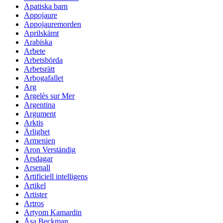
Apatiska barn
Appojaure
Appojauremorden
Aprilskämt
Arabiska
Arbete
Arbetsbörda
Arbetsrätt
Arbogafallet
Arg
Argelès sur Mer
Argentina
Argument
Arktis
Ärlighet
Armenien
Aron Verständig
Årsdagar
Arsenall
Artificiell intelligens
Artikel
Artister
Artros
Artyom Kamardin
Åsa Beckman