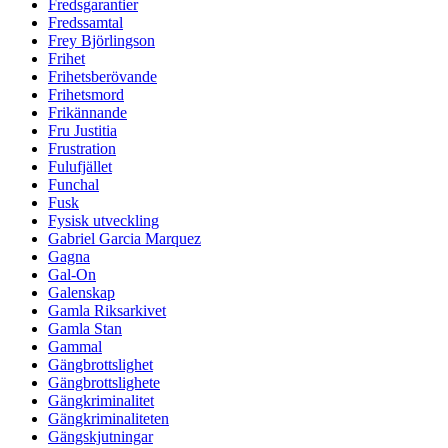
Fredsgarantier
Fredssamtal
Frey Björlingson
Frihet
Frihetsberövande
Frihetsmord
Frikännande
Fru Justitia
Frustration
Fulufjället
Funchal
Fusk
Fysisk utveckling
Gabriel Garcia Marquez
Gagna
Gal-On
Galenskap
Gamla Riksarkivet
Gamla Stan
Gammal
Gängbrottslighet
Gängbrottslighete
Gängkriminalitet
Gängkriminaliteten
Gängskjutningar