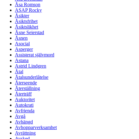
Åsa Romson
ASAP Rocky
Åsikter
Åsiktsfrihet
Åsiktslikhet
Åsne Seierstad
Åsnen
Asocial
Asperger
Assisterat självmord
Astana
Astrid Lindgren
Åtal
Åtalsunderlåtelse
Återseende
Återställning
Återträff
Auktoritet
Autokrati
Avfrienda
Avgå
Avhängd
Avhopparverksamhet
Avrättning
Avsked