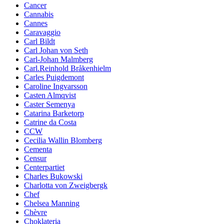
Cancer
Cannabis
Cannes
Caravaggio
Carl Bildt
Carl Johan von Seth
Carl-Johan Malmberg
Carl.Reinhold Bråkenhielm
Carles Puigdemont
Caroline Ingvarsson
Casten Almqvist
Caster Semenya
Catarina Barketorp
Catrine da Costa
CCW
Cecilia Wallin Blomberg
Cementa
Censur
Centerpartiet
Charles Bukowski
Charlotta von Zweigbergk
Chef
Chelsea Manning
Chèvre
Choklateria