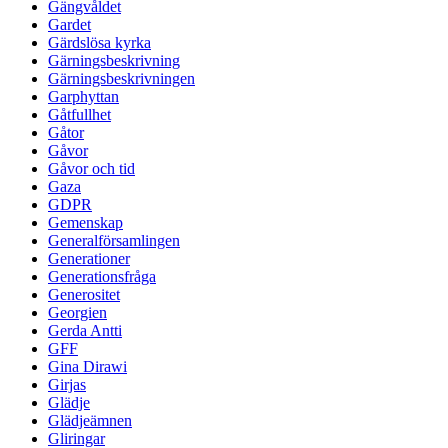
Gängvåldet
Gardet
Gärdslösa kyrka
Gärningsbeskrivning
Gärningsbeskrivningen
Garphyttan
Gåtfullhet
Gåtor
Gåvor
Gåvor och tid
Gaza
GDPR
Gemenskap
Generalförsamlingen
Generationer
Generationsfråga
Generositet
Georgien
Gerda Antti
GFF
Gina Dirawi
Girjas
Glädje
Glädjeämnen
Gliringar