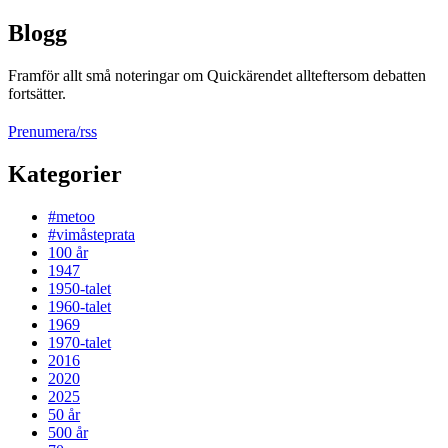
Blogg
Framför allt små noteringar om Quickärendet allteftersom debatten
fortsätter.
Prenumera/rss
Kategorier
#metoo
#vimåsteprata
100 år
1947
1950-talet
1960-talet
1969
1970-talet
2016
2020
2025
50 år
500 år