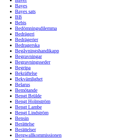
Bäver
Bayes
Bayes sats
BB
Bebis
Bedömningsdilemma
Bedrägeri
Bedrägerier
Bedragerska
Begåvningshandikapp
Begravningar
Begravningsseder
Begripa
Bekräftelse
Bekvämlighet
Belarus
Bemötande
Bengt Brülde
Bengt Holmström
Bengt Lambe
Bengt Lindström
Bensin
Berättelse
Berättelser
Bergwallkommissionen