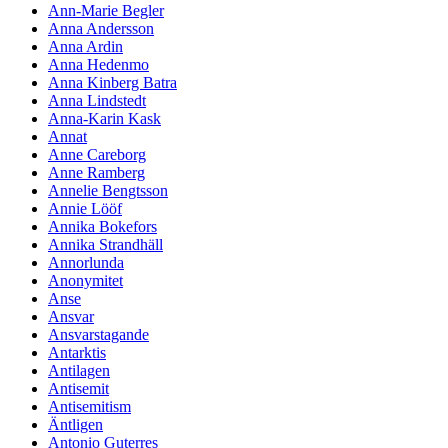
Ann-Marie Begler
Anna Andersson
Anna Ardin
Anna Hedenmo
Anna Kinberg Batra
Anna Lindstedt
Anna-Karin Kask
Annat
Anne Careborg
Anne Ramberg
Annelie Bengtsson
Annie Lööf
Annika Bokefors
Annika Strandhäll
Annorlunda
Anonymitet
Anse
Ansvar
Ansvarstagande
Antarktis
Antilagen
Antisemit
Antisemitism
Äntligen
Antonio Guterres