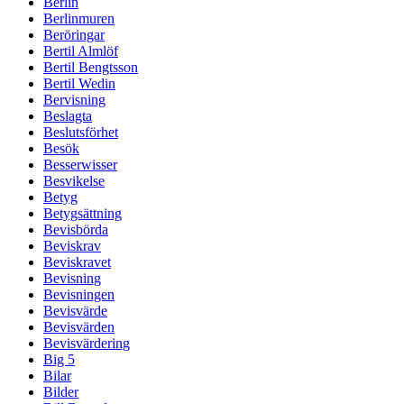
Berlin
Berlinmuren
Beröringar
Bertil Almlöf
Bertil Bengtsson
Bertil Wedin
Bervisning
Beslagta
Beslutsförhet
Besök
Besserwisser
Besvikelse
Betyg
Betygsättning
Bevisbörda
Beviskrav
Beviskravet
Bevisning
Bevisningen
Bevisvärde
Bevisvärden
Bevisvärdering
Big 5
Bilar
Bilder