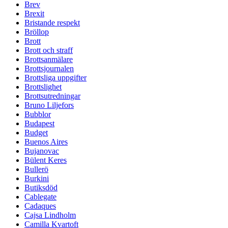
Brev
Brexit
Bristande respekt
Bröllop
Brott
Brott och straff
Brottsanmälare
Brottsjournalen
Brottsliga uppgifter
Brottslighet
Brottsutredningar
Bruno Liljefors
Bubblor
Budapest
Budget
Buenos Aires
Bujanovac
Bülent Keres
Bullerö
Burkini
Butiksdöd
Cablegate
Cadaques
Cajsa Lindholm
Camilla Kvartoft