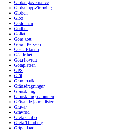
Global governance
Global uppvärmning
Globen
Glöd
Gode män
Godhet
Goliat
Göra gott
Göran Persson
Gösta Ekman
Göstfrihet
Göta hovrätt
Götaplatsen
GPS
Gräl
Grammatik
Gränsdragningar
Granskning
Granskningsnämnden
Grävande journalister
Gravar
Gravfrid
Greta Garbo
Greta Thunberg
Gripa dagen