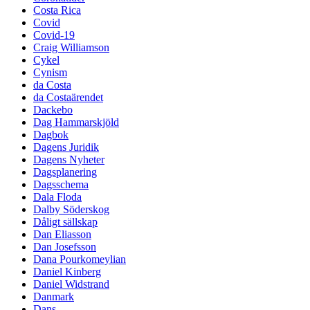
Costa Rica
Covid
Covid-19
Craig Williamson
Cykel
Cynism
da Costa
da Costaärendet
Dackebo
Dag Hammarskjöld
Dagbok
Dagens Juridik
Dagens Nyheter
Dagsplanering
Dagsschema
Dala Floda
Dalby Söderskog
Dåligt sällskap
Dan Eliasson
Dan Josefsson
Dana Pourkomeylian
Daniel Kinberg
Daniel Widstrand
Danmark
Dans