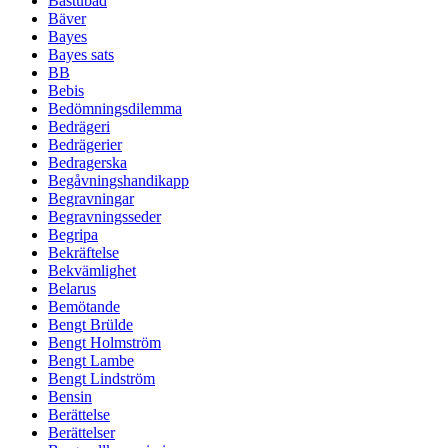
Bastubad
Bäver
Bayes
Bayes sats
BB
Bebis
Bedömningsdilemma
Bedrägeri
Bedrägerier
Bedragerska
Begåvningshandikapp
Begravningar
Begravningsseder
Begripa
Bekräftelse
Bekvämlighet
Belarus
Bemötande
Bengt Brülde
Bengt Holmström
Bengt Lambe
Bengt Lindström
Bensin
Berättelse
Berättelser