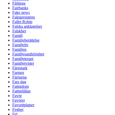
Fåfänga
Fairbanks
Fake news
Faktaresistens
Fallet Robin
Falska anklagelser
Falskhet
Familj
Familjeberättelse
Familjeliv
Familjen
Familjesamhörighet
Familjeterapi
Familjetvister
Färgstark
Farmor
Färöarna
Fars dag
Fattigdom
Fattigfällan
Favör
Favörer
Favoritplatser
Feghet
Fel