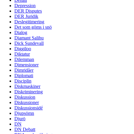
Denali
Depression
DER Disputes
DER Juridik
Deslegitimering
Det som göms i snö
Dialog
Diamant Salihu
Dick Sundevall
Diggiloo
Diktatur
Dilemman
Dimensioner
Dimridåer
Diplomati
Disciplin
Diskmaskiner
Diskriminering
Diskussion
Diskussioner
Diskussionsidé
Djupsömn
Djurö
DN
DN Debatt