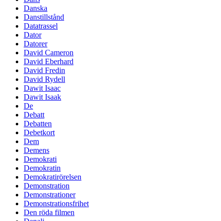
Danska
Danstillstånd
Datatrassel
Dator
Datorer
David Cameron
David Eberhard
David Fredin
David Rydell
Dawit Isaac
Dawit Isaak
De
Debatt
Debatten
Debetkort
Dem
Demens
Demokrati
Demokratin
Demokratirörelsen
Demonstration
Demonstrationer
Demonstrationsfrihet
Den röda filmen