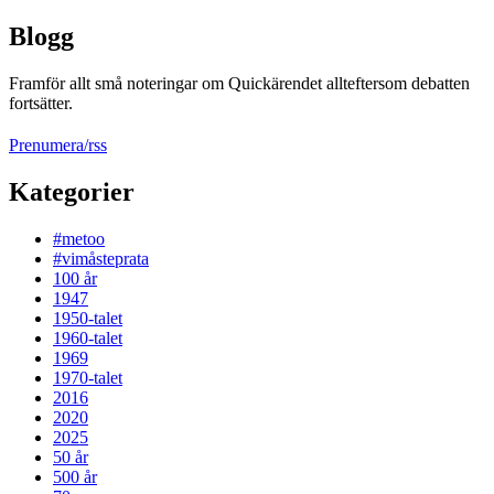
Blogg
Framför allt små noteringar om Quickärendet allteftersom debatten
fortsätter.
Prenumera/rss
Kategorier
#metoo
#vimåsteprata
100 år
1947
1950-talet
1960-talet
1969
1970-talet
2016
2020
2025
50 år
500 år