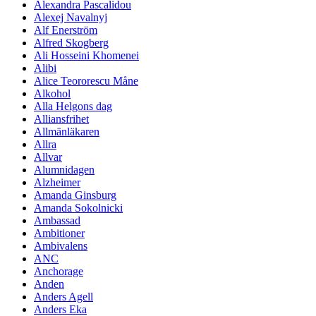
Alexandra Pascalidou
Alexej Navalnyj
Alf Enerström
Alfred Skogberg
Ali Hosseini Khomenei
Alibi
Alice Teororescu Måne
Alkohol
Alla Helgons dag
Alliansfrihet
Allmänläkaren
Allra
Allvar
Alumnidagen
Alzheimer
Amanda Ginsburg
Amanda Sokolnicki
Ambassad
Ambitioner
Ambivalens
ANC
Anchorage
Anden
Anders Agell
Anders Eka