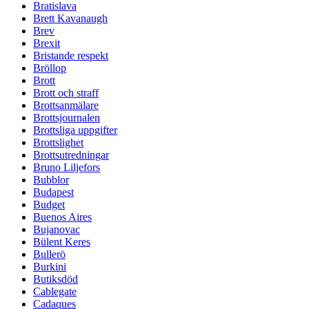
Bratislava
Brett Kavanaugh
Brev
Brexit
Bristande respekt
Bröllop
Brott
Brott och straff
Brottsanmälare
Brottsjournalen
Brottsliga uppgifter
Brottslighet
Brottsutredningar
Bruno Liljefors
Bubblor
Budapest
Budget
Buenos Aires
Bujanovac
Bülent Keres
Bullerö
Burkini
Butiksdöd
Cablegate
Cadaques