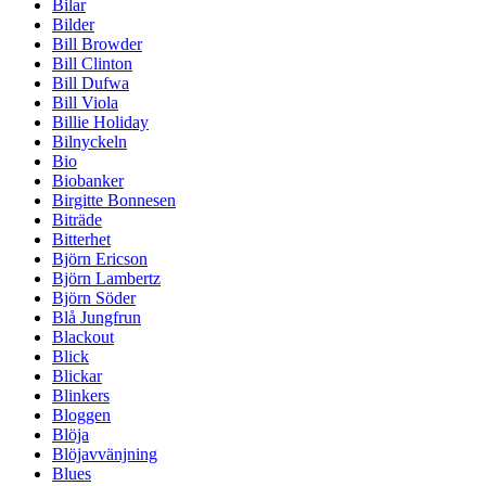
Bilar
Bilder
Bill Browder
Bill Clinton
Bill Dufwa
Bill Viola
Billie Holiday
Bilnyckeln
Bio
Biobanker
Birgitte Bonnesen
Biträde
Bitterhet
Björn Ericson
Björn Lambertz
Björn Söder
Blå Jungfrun
Blackout
Blick
Blickar
Blinkers
Bloggen
Blöja
Blöjavvänjning
Blues