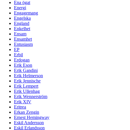
Ena ögat
Energi
Engagemang
Engelska
England
Enkelhet
Ensam
Ensamhet
Entusiasm
EP
Erbil
Erdogan
Erik Eson
Erik Gandini
Erik Helmerson
Erik Jennische
Erik Lempert
Erik Ullenhag
Erik Wennerström
Erik XIV
Eritrea
Erkan Zengin
Ernest Hemingway
Eskil Andersson
Eskil Erlandsson