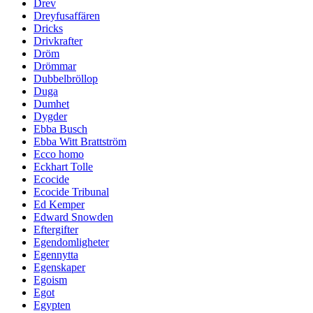
Drev
Dreyfusaffären
Dricks
Drivkrafter
Dröm
Drömmar
Dubbelbröllop
Duga
Dumhet
Dygder
Ebba Busch
Ebba Witt Brattström
Ecco homo
Eckhart Tolle
Ecocide
Ecocide Tribunal
Ed Kemper
Edward Snowden
Eftergifter
Egendomligheter
Egennytta
Egenskaper
Egoism
Egot
Egypten