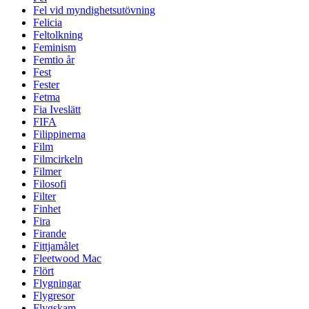
Fel vid myndighetsutövning
Felicia
Feltolkning
Feminism
Femtio år
Fest
Fester
Fetma
Fia Iveslätt
FIFA
Filippinerna
Film
Filmcirkeln
Filmer
Filosofi
Filter
Finhet
Fira
Firande
Fittjamålet
Fleetwood Mac
Flört
Flygningar
Flygresor
Flygskam