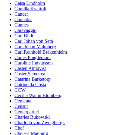
Cajsa Lindholm
Camilla Kvartoft
Cancer
Cannabis
Cannes
Caravaggio
Carl Bildt
Carl Johan von Seth
Carl-Johan Malmberg
Carl.Reinhold Bråkenhielm
Carles Puigdemont
Caroline Ingvarsson
Casten Almqvist
Caster Semenya
Catarina Barketorp
Catrine da Costa
CCW
Cecilia Wallin Blomberg
Cementa
Censur
Centerpartiet
Charles Bukowski
Charlotta von Zweigbergk
Chef
Chelsea Manning