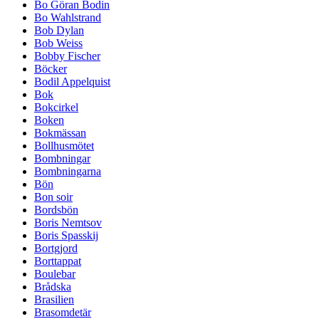
Bo Göran Bodin
Bo Wahlstrand
Bob Dylan
Bob Weiss
Bobby Fischer
Böcker
Bodil Appelquist
Bok
Bokcirkel
Boken
Bokmässan
Bollhusmötet
Bombningar
Bombningarna
Bön
Bon soir
Bordsbön
Boris Nemtsov
Boris Spasskij
Bortgjord
Borttappat
Boulebar
Brådska
Brasilien
Brasomdetär