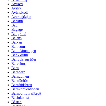
Avsked
Avsky
Avtalsbrott
Azerbajdzjan
Backup
Bad
Bagage
Bakgrund
Balans
Balkan
Balticum
Baltutlämningen
Bankkultur
Banyuls sur Mer
Barcelona
Barn
Barnbarn
Barndomen
Barnförhör
Barnfridsbrott
Barnkonventionen
Barnpornografibrott
Basinkomst
Båstad