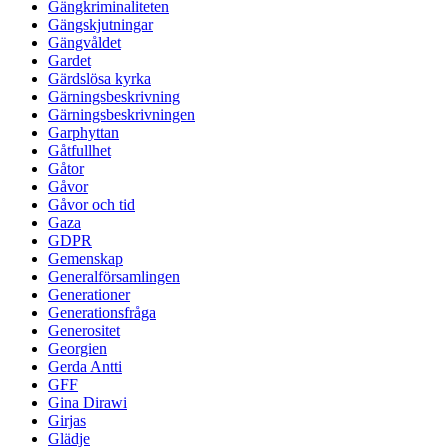
Gängkriminaliteten
Gängskjutningar
Gängvåldet
Gardet
Gärdslösa kyrka
Gärningsbeskrivning
Gärningsbeskrivningen
Garphyttan
Gåtfullhet
Gåtor
Gåvor
Gåvor och tid
Gaza
GDPR
Gemenskap
Generalförsamlingen
Generationer
Generationsfråga
Generositet
Georgien
Gerda Antti
GFF
Gina Dirawi
Girjas
Glädje