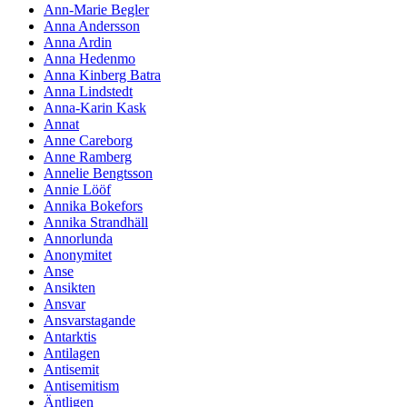
Ann-Marie Begler
Anna Andersson
Anna Ardin
Anna Hedenmo
Anna Kinberg Batra
Anna Lindstedt
Anna-Karin Kask
Annat
Anne Careborg
Anne Ramberg
Annelie Bengtsson
Annie Lööf
Annika Bokefors
Annika Strandhäll
Annorlunda
Anonymitet
Anse
Ansikten
Ansvar
Ansvarstagande
Antarktis
Antilagen
Antisemit
Antisemitism
Äntligen