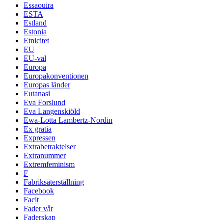
Essaouira
ESTA
Estland
Estonia
Etnicitet
EU
EU-val
Europa
Europakonventionen
Europas länder
Eutanasi
Eva Forslund
Eva Langenskiöld
Ewa-Lotta Lambertz-Nordin
Ex gratia
Expressen
Extrabetraktelser
Extranummer
Extremfeminism
F
Fabriksåterställning
Facebook
Facit
Fader vår
Faderskap