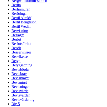
Bergwallkommissionen
Berlin
Berlinmuren
Beröringar
Bertil Almlöf
Bertil Bengtsson
Bertil Wedin
Bervisning
Beslagta
Beslut
Beslutsförhet
Besök
Besserwisser
Besvikelse
Betyg
Betygsättning
Bevisbörda
Beviskrav
Beviskravet
Bevisning
Bevisningen
Bevisvärde
Bevisvärden
Bevisvärdering
Big 5