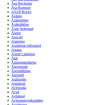
Åsa Beckman
Åsa Romson
ASAP Rocky
Åsikter
Åsiktsfrihet
Åsiktslikhet
Åsne Seierstad
Åsnen
Asocial
Asperger
Assisterat självmord
Astana
Astrid Lindgren
Åtal
Åtalsunderlåtelse
Återseende
Återställning
Återträff
Auktoritet
Autokrati
Avfrienda
Avgå
Avhängd
Avhopparverksamhet
Avrättning