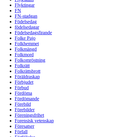
Flyktingar
FN
FN-stadgan
Födelsedag
födelsedagar
Födelsedagsfirande
Folke Pajo
Folkhemmet
Folkmängd
Folkmord
Folkomröstning
Folkrätt
Folkrättsbrott
Föräldraskap
Förbjudet
Förbud
Fördöma
Fördömande
Förebild
Förebilder
Föreningsfrihet
Forensisk vetenskap
Föresatser
Förfall