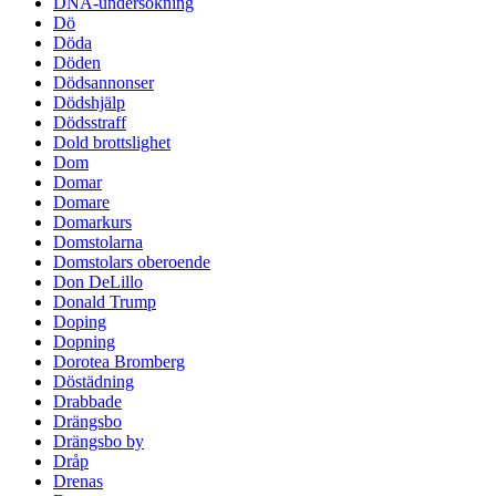
DNA-undersökning
Dö
Döda
Döden
Dödsannonser
Dödshjälp
Dödsstraff
Dold brottslighet
Dom
Domar
Domare
Domarkurs
Domstolarna
Domstolars oberoende
Don DeLillo
Donald Trump
Doping
Dopning
Dorotea Bromberg
Döstädning
Drabbade
Drängsbo
Drängsbo by
Dråp
Drenas