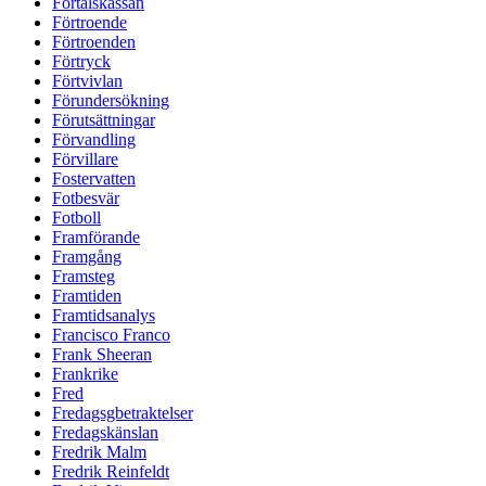
Förtalskassan
Förtroende
Förtroenden
Förtryck
Förtvivlan
Förundersökning
Förutsättningar
Förvandling
Förvillare
Fostervatten
Fotbesvär
Fotboll
Framförande
Framgång
Framsteg
Framtiden
Framtidsanalys
Francisco Franco
Frank Sheeran
Frankrike
Fred
Fredagsgbetraktelser
Fredagskänslan
Fredrik Malm
Fredrik Reinfeldt