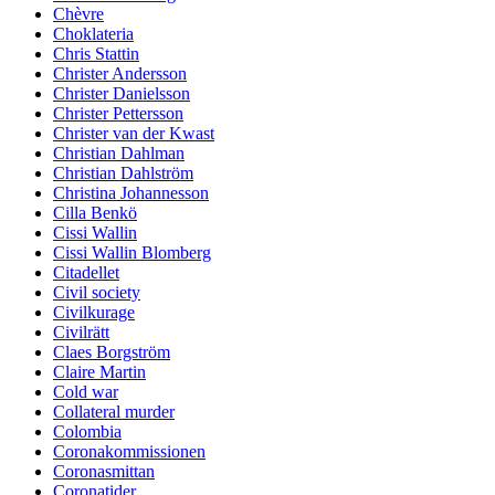
Chèvre
Choklateria
Chris Stattin
Christer Andersson
Christer Danielsson
Christer Pettersson
Christer van der Kwast
Christian Dahlman
Christian Dahlström
Christina Johannesson
Cilla Benkö
Cissi Wallin
Cissi Wallin Blomberg
Citadellet
Civil society
Civilkurage
Civilrätt
Claes Borgström
Claire Martin
Cold war
Collateral murder
Colombia
Coronakommissionen
Coronasmittan
Coronatider