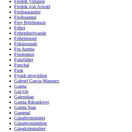
Fredrik Virtanen
Fredrik von Arnold
Fredsgarantier
Fredssamtal
Frey Björlingson
Frihet
Frihetsberövande
Frihetsmord
Frikännande
Fru Justitia
Frustration
Fulufjället
Funchal
Fusk
Fysisk utveckling
Gabriel Garcia Marquez
Gagna
Gal-On
Galenskap
Gamla Riksarkivet
Gamla Stan
Gammal
Gängbrottslighet
Gängbrottslighete
Gängkriminalitet