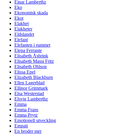
Einar Lamberthz
Eko
Ekonomisk skada
Ekot
Elakhet
Elakheter
Eldslandet
Elefant
Elefanten i rummet
Elena Ferrante
Elisabeth Åsbrink
Elisabeth Massi Fritz
Elisabeth Ohlson
Elissa Epel
Elizabeth Blackburn
Ellen Lagerblad
Ellinor Grimmark
Elsa Westerstad
Elsvig Lamberthz
Emma
Emma Frans
Emma Prytz
Emotionell utveckling
Empati
En broder mer