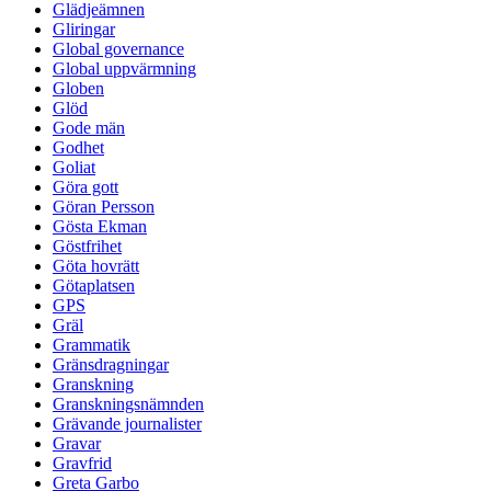
Glädjeämnen
Gliringar
Global governance
Global uppvärmning
Globen
Glöd
Gode män
Godhet
Goliat
Göra gott
Göran Persson
Gösta Ekman
Göstfrihet
Göta hovrätt
Götaplatsen
GPS
Gräl
Grammatik
Gränsdragningar
Granskning
Granskningsnämnden
Grävande journalister
Gravar
Gravfrid
Greta Garbo