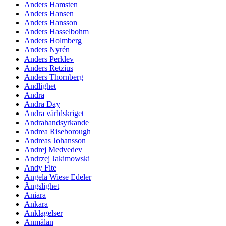
Anders Hamsten
Anders Hansen
Anders Hansson
Anders Hasselbohm
Anders Holmberg
Anders Nyrén
Anders Perklev
Anders Retzius
Anders Thornberg
Andlighet
Andra
Andra Day
Andra världskriget
Andrahandsyrkande
Andrea Riseborough
Andreas Johansson
Andrej Medvedev
Andrzej Jakimowski
Andy Fite
Angela Wiese Edeler
Ängslighet
Aniara
Ankara
Anklagelser
Anmälan