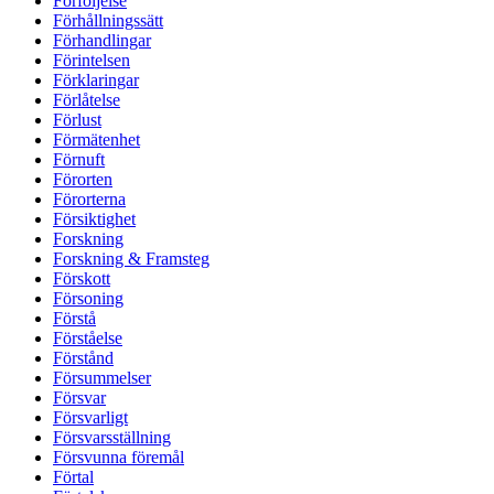
Förföljelse
Förhållningssätt
Förhandlingar
Förintelsen
Förklaringar
Förlåtelse
Förlust
Förmätenhet
Förnuft
Förorten
Förorterna
Försiktighet
Forskning
Forskning & Framsteg
Förskott
Försoning
Förstå
Förståelse
Förstånd
Försummelser
Försvar
Försvarligt
Försvarsställning
Försvunna föremål
Förtal