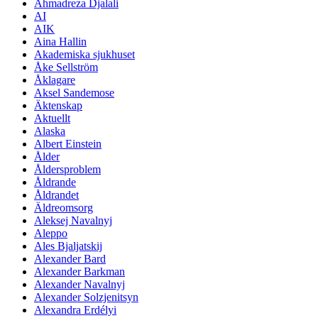
Ahmadreza Djalali
AI
AIK
Aina Hallin
Akademiska sjukhuset
Åke Sellström
Åklagare
Aksel Sandemose
Äktenskap
Aktuellt
Alaska
Albert Einstein
Ålder
Åldersproblem
Åldrande
Åldrandet
Äldreomsorg
Aleksej Navalnyj
Aleppo
Ales Bjaljatskij
Alexander Bard
Alexander Barkman
Alexander Navalnyj
Alexander Solzjenitsyn
Alexandra Erdélyi