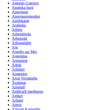
Antonio Guterres
Apatiska barn
Appojaure
Appojauremorden
Aprilskämt
Arabiska
Arbete
Arbetsbörda
Arbetsrätt
Arbogafallet
Arg
Argelès sur Mer
Argentina
Argument
Arktis
Ärlighet
Armenien
Aron Verständig
Årsdagar
Arsenall
Artificiell intelligens
Artikel
Artister
Artros
Artyom Kamardin