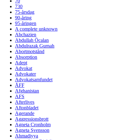
70
730
75-årsdag
90-åring
95-åringen
A complete unknown
Abchazien
Abdullah Öcalan
Abdulrazak Gurnah
Abortmotstånd
Absorption
Adept
Advokat
Advokater
Advokatsamfundet
ÅFF
Afghanistan
AFS
Afterlives
Aftonbladet
Agerande
Aggressionsbrott
Agneta Cronholm
Agneta Svensson
Ahmadiyya