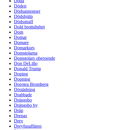
Döda
Döden
Dödsannonser
Dödshjälp
Dödsstraff
Dold brottslighet
Dom
Domar
Domare
Domarkurs
Domstolarna
Domstolars oberoende
Don DeLillo
Donald Trump
Doping
Dopning
Dorotea Bromberg
Döstädning
Drabbade
Drängsbo
Drängsbo by
Dråp
Drenas
Drev
Dreyfusaffären