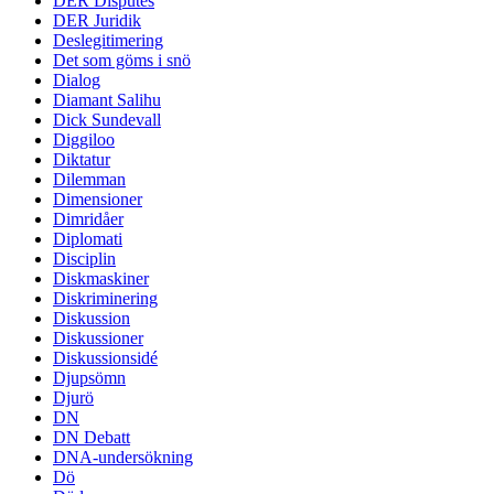
DER Disputes
DER Juridik
Deslegitimering
Det som göms i snö
Dialog
Diamant Salihu
Dick Sundevall
Diggiloo
Diktatur
Dilemman
Dimensioner
Dimridåer
Diplomati
Disciplin
Diskmaskiner
Diskriminering
Diskussion
Diskussioner
Diskussionsidé
Djupsömn
Djurö
DN
DN Debatt
DNA-undersökning
Dö