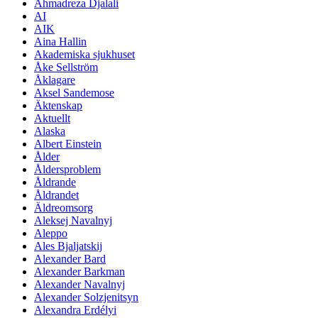
Ahmadreza Djalali
AI
AIK
Aina Hallin
Akademiska sjukhuset
Åke Sellström
Åklagare
Aksel Sandemose
Äktenskap
Aktuellt
Alaska
Albert Einstein
Ålder
Åldersproblem
Åldrande
Åldrandet
Äldreomsorg
Aleksej Navalnyj
Aleppo
Ales Bjaljatskij
Alexander Bard
Alexander Barkman
Alexander Navalnyj
Alexander Solzjenitsyn
Alexandra Erdélyi