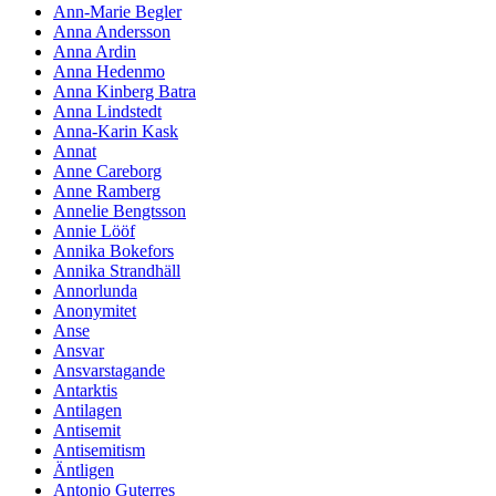
Ann-Marie Begler
Anna Andersson
Anna Ardin
Anna Hedenmo
Anna Kinberg Batra
Anna Lindstedt
Anna-Karin Kask
Annat
Anne Careborg
Anne Ramberg
Annelie Bengtsson
Annie Lööf
Annika Bokefors
Annika Strandhäll
Annorlunda
Anonymitet
Anse
Ansvar
Ansvarstagande
Antarktis
Antilagen
Antisemit
Antisemitism
Äntligen
Antonio Guterres