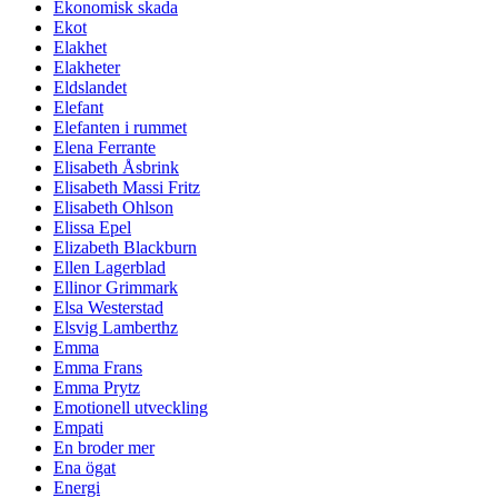
Ekonomisk skada
Ekot
Elakhet
Elakheter
Eldslandet
Elefant
Elefanten i rummet
Elena Ferrante
Elisabeth Åsbrink
Elisabeth Massi Fritz
Elisabeth Ohlson
Elissa Epel
Elizabeth Blackburn
Ellen Lagerblad
Ellinor Grimmark
Elsa Westerstad
Elsvig Lamberthz
Emma
Emma Frans
Emma Prytz
Emotionell utveckling
Empati
En broder mer
Ena ögat
Energi