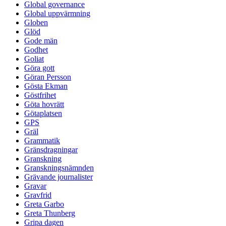
Global governance
Global uppvärmning
Globen
Glöd
Gode män
Godhet
Goliat
Göra gott
Göran Persson
Gösta Ekman
Göstfrihet
Göta hovrätt
Götaplatsen
GPS
Gräl
Grammatik
Gränsdragningar
Granskning
Granskningsnämnden
Grävande journalister
Gravar
Gravfrid
Greta Garbo
Greta Thunberg
Gripa dagen