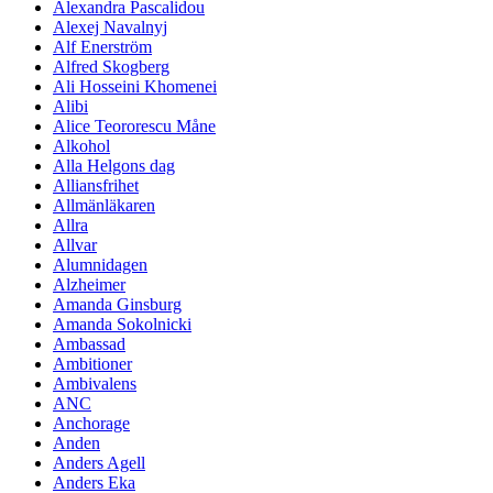
Alexandra Pascalidou
Alexej Navalnyj
Alf Enerström
Alfred Skogberg
Ali Hosseini Khomenei
Alibi
Alice Teororescu Måne
Alkohol
Alla Helgons dag
Alliansfrihet
Allmänläkaren
Allra
Allvar
Alumnidagen
Alzheimer
Amanda Ginsburg
Amanda Sokolnicki
Ambassad
Ambitioner
Ambivalens
ANC
Anchorage
Anden
Anders Agell
Anders Eka