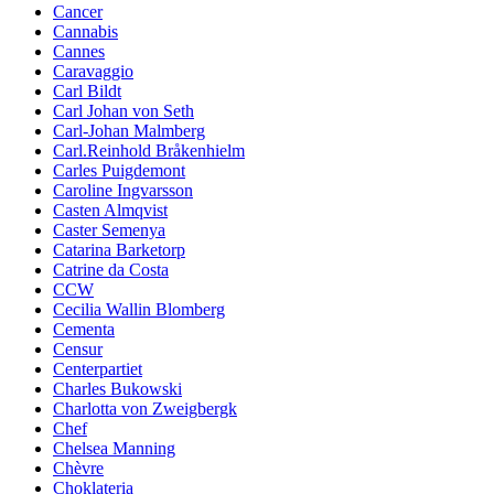
Cancer
Cannabis
Cannes
Caravaggio
Carl Bildt
Carl Johan von Seth
Carl-Johan Malmberg
Carl.Reinhold Bråkenhielm
Carles Puigdemont
Caroline Ingvarsson
Casten Almqvist
Caster Semenya
Catarina Barketorp
Catrine da Costa
CCW
Cecilia Wallin Blomberg
Cementa
Censur
Centerpartiet
Charles Bukowski
Charlotta von Zweigbergk
Chef
Chelsea Manning
Chèvre
Choklateria