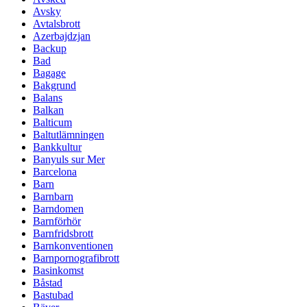
Avsky
Avtalsbrott
Azerbajdzjan
Backup
Bad
Bagage
Bakgrund
Balans
Balkan
Balticum
Baltutlämningen
Bankkultur
Banyuls sur Mer
Barcelona
Barn
Barnbarn
Barndomen
Barnförhör
Barnfridsbrott
Barnkonventionen
Barnpornografibrott
Basinkomst
Båstad
Bastubad