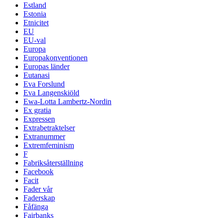
Estland
Estonia
Etnicitet
EU
EU-val
Europa
Europakonventionen
Europas länder
Eutanasi
Eva Forslund
Eva Langenskiöld
Ewa-Lotta Lambertz-Nordin
Ex gratia
Expressen
Extrabetraktelser
Extranummer
Extremfeminism
F
Fabriksåterställning
Facebook
Facit
Fader vår
Faderskap
Fåfänga
Fairbanks