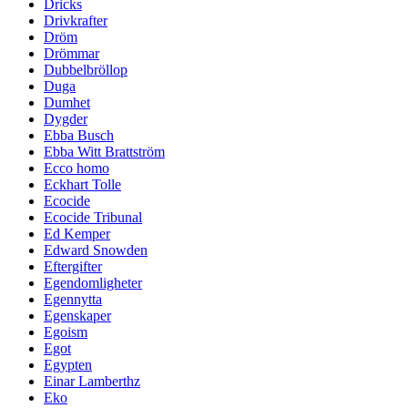
Dricks
Drivkrafter
Dröm
Drömmar
Dubbelbröllop
Duga
Dumhet
Dygder
Ebba Busch
Ebba Witt Brattström
Ecco homo
Eckhart Tolle
Ecocide
Ecocide Tribunal
Ed Kemper
Edward Snowden
Eftergifter
Egendomligheter
Egennytta
Egenskaper
Egoism
Egot
Egypten
Einar Lamberthz
Eko