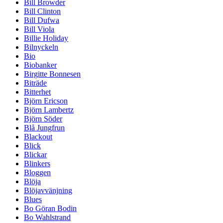
Bill Browder
Bill Clinton
Bill Dufwa
Bill Viola
Billie Holiday
Bilnyckeln
Bio
Biobanker
Birgitte Bonnesen
Biträde
Bitterhet
Björn Ericson
Björn Lambertz
Björn Söder
Blå Jungfrun
Blackout
Blick
Blickar
Blinkers
Bloggen
Blöja
Blöjavvänjning
Blues
Bo Göran Bodin
Bo Wahlstrand