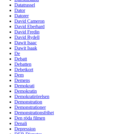
Datatrassel
Dator
Datorer
David Cameron
David Eberhard
David Fredin
David Rydell
Dawit Isaac
Dawit Isaak
De
Debatt
Debatten
Debetkort
Dem
Demens
Demokrati
Demokratin
Demokratirörelsen
Demonstration
Demonstrationer
Demonstrationsfrihet
Den röda filmen
Denali
Depression