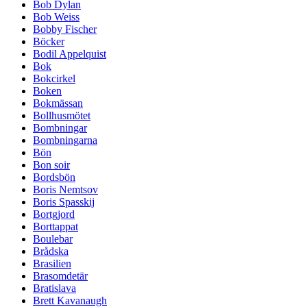
Bob Dylan
Bob Weiss
Bobby Fischer
Böcker
Bodil Appelquist
Bok
Bokcirkel
Boken
Bokmässan
Bollhusmötet
Bombningar
Bombningarna
Bön
Bon soir
Bordsbön
Boris Nemtsov
Boris Spasskij
Bortgjord
Borttappat
Boulebar
Brådska
Brasilien
Brasomdetär
Bratislava
Brett Kavanaugh