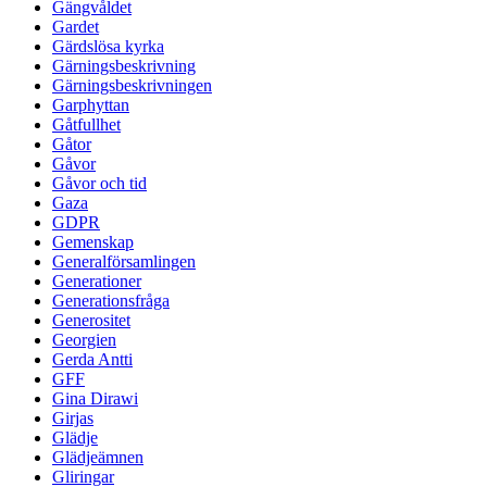
Gängvåldet
Gardet
Gärdslösa kyrka
Gärningsbeskrivning
Gärningsbeskrivningen
Garphyttan
Gåtfullhet
Gåtor
Gåvor
Gåvor och tid
Gaza
GDPR
Gemenskap
Generalförsamlingen
Generationer
Generationsfråga
Generositet
Georgien
Gerda Antti
GFF
Gina Dirawi
Girjas
Glädje
Glädjeämnen
Gliringar