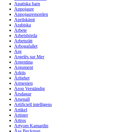
Apatiska barn
Appojaure
Appojauremorden
Aprilskämt
Arabiska
Arbete
Arbetsbörda
Arbetsrätt
Arbogafallet
Arg
Argelès sur Mer
Argentina
Argument
Arktis
Ärlighet
Armenien
Aron Verständig
Årsdagar
Arsenall
Artificiell intelligens
Artikel
Artister
Artros
Artyom Kamardin
Åsa Beckman