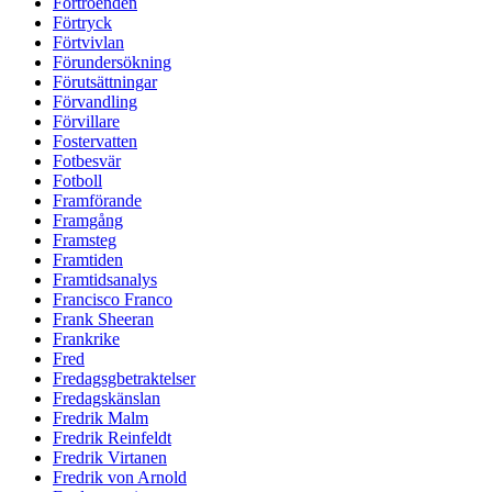
Förtroenden
Förtryck
Förtvivlan
Förundersökning
Förutsättningar
Förvandling
Förvillare
Fostervatten
Fotbesvär
Fotboll
Framförande
Framgång
Framsteg
Framtiden
Framtidsanalys
Francisco Franco
Frank Sheeran
Frankrike
Fred
Fredagsgbetraktelser
Fredagskänslan
Fredrik Malm
Fredrik Reinfeldt
Fredrik Virtanen
Fredrik von Arnold