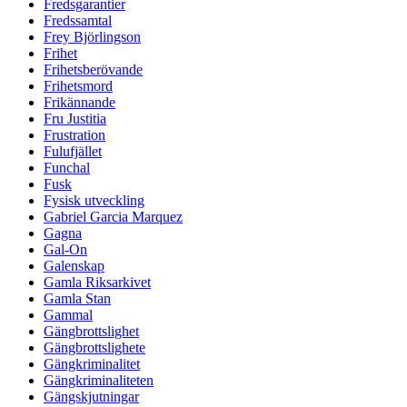
Fredsgarantier
Fredssamtal
Frey Björlingson
Frihet
Frihetsberövande
Frihetsmord
Frikännande
Fru Justitia
Frustration
Fulufjället
Funchal
Fusk
Fysisk utveckling
Gabriel Garcia Marquez
Gagna
Gal-On
Galenskap
Gamla Riksarkivet
Gamla Stan
Gammal
Gängbrottslighet
Gängbrottslighete
Gängkriminalitet
Gängkriminaliteten
Gängskjutningar