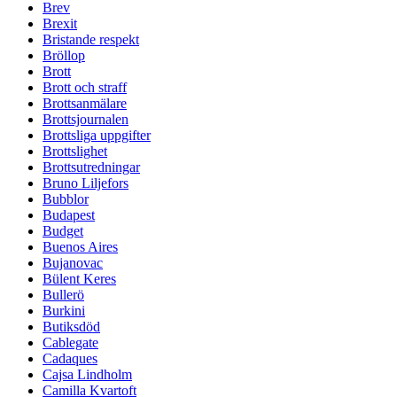
Brev
Brexit
Bristande respekt
Bröllop
Brott
Brott och straff
Brottsanmälare
Brottsjournalen
Brottsliga uppgifter
Brottslighet
Brottsutredningar
Bruno Liljefors
Bubblor
Budapest
Budget
Buenos Aires
Bujanovac
Bülent Keres
Bullerö
Burkini
Butiksdöd
Cablegate
Cadaques
Cajsa Lindholm
Camilla Kvartoft