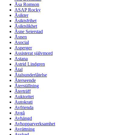
Åsa Romson
ASAP Rocky
Åsikter
Åsiktsfrihet
Åsiktslikhet
Åsne Seierstad
Åsnen
Asocial
Asperger
Assisterat självmord
Astana
Astrid Lindgren
Åtal
Åtalsunderlåtelse
Återseende
Återställning
Återträff
Auktoritet
Autokrati
Avfrienda
Avgå
Avhängd
Avhopparverksamhet
Avrättning
Avsked