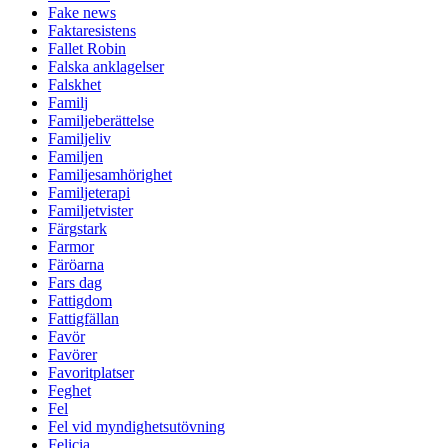
Fake news
Faktaresistens
Fallet Robin
Falska anklagelser
Falskhet
Familj
Familjeberättelse
Familjeliv
Familjen
Familjesamhörighet
Familjeterapi
Familjetvister
Färgstark
Farmor
Färöarna
Fars dag
Fattigdom
Fattigfällan
Favör
Favörer
Favoritplatser
Feghet
Fel
Fel vid myndighetsutövning
Felicia