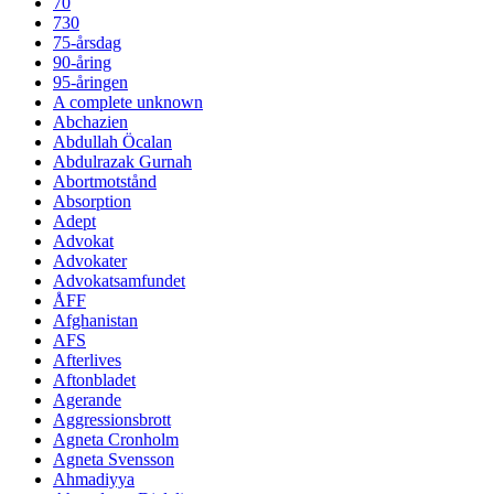
70
730
75-årsdag
90-åring
95-åringen
A complete unknown
Abchazien
Abdullah Öcalan
Abdulrazak Gurnah
Abortmotstånd
Absorption
Adept
Advokat
Advokater
Advokatsamfundet
ÅFF
Afghanistan
AFS
Afterlives
Aftonbladet
Agerande
Aggressionsbrott
Agneta Cronholm
Agneta Svensson
Ahmadiyya