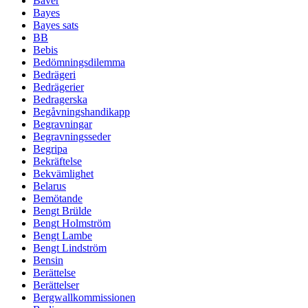
Bäver
Bayes
Bayes sats
BB
Bebis
Bedömningsdilemma
Bedrägeri
Bedrägerier
Bedragerska
Begåvningshandikapp
Begravningar
Begravningsseder
Begripa
Bekräftelse
Bekvämlighet
Belarus
Bemötande
Bengt Brülde
Bengt Holmström
Bengt Lambe
Bengt Lindström
Bensin
Berättelse
Berättelser
Bergwallkommissionen