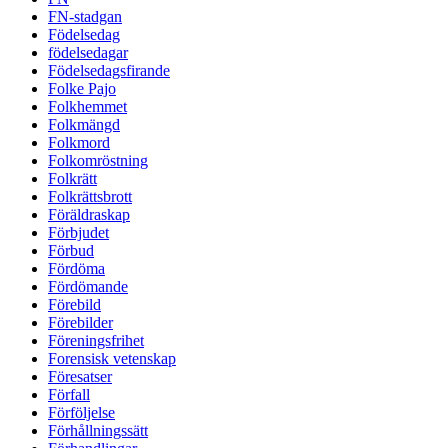
FN-stadgan
Födelsedag
födelsedagar
Födelsedagsfirande
Folke Pajo
Folkhemmet
Folkmängd
Folkmord
Folkomröstning
Folkrätt
Folkrättsbrott
Föräldraskap
Förbjudet
Förbud
Fördöma
Fördömande
Förebild
Förebilder
Föreningsfrihet
Forensisk vetenskap
Föresatser
Förfall
Förföljelse
Förhållningssätt