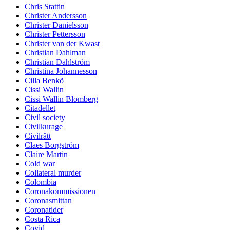
Chris Stattin
Christer Andersson
Christer Danielsson
Christer Pettersson
Christer van der Kwast
Christian Dahlman
Christian Dahlström
Christina Johannesson
Cilla Benkö
Cissi Wallin
Cissi Wallin Blomberg
Citadellet
Civil society
Civilkurage
Civilrätt
Claes Borgström
Claire Martin
Cold war
Collateral murder
Colombia
Coronakommissionen
Coronasmittan
Coronatider
Costa Rica
Covid