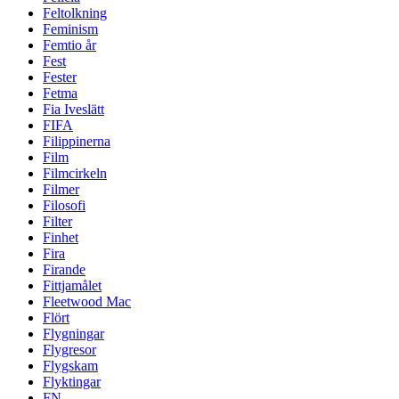
Feltolkning
Feminism
Femtio år
Fest
Fester
Fetma
Fia Iveslätt
FIFA
Filippinerna
Film
Filmcirkeln
Filmer
Filosofi
Filter
Finhet
Fira
Firande
Fittjamålet
Fleetwood Mac
Flört
Flygningar
Flygresor
Flygskam
Flyktingar
FN