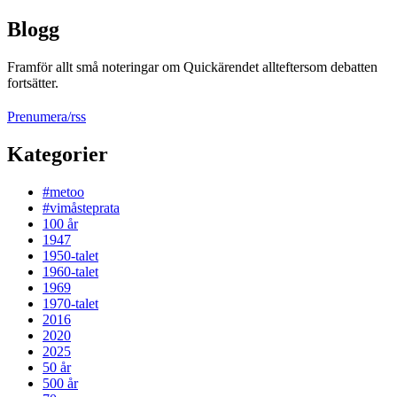
Blogg
Framför allt små noteringar om Quickärendet allteftersom debatten
fortsätter.
Prenumera/rss
Kategorier
#metoo
#vimåsteprata
100 år
1947
1950-talet
1960-talet
1969
1970-talet
2016
2020
2025
50 år
500 år