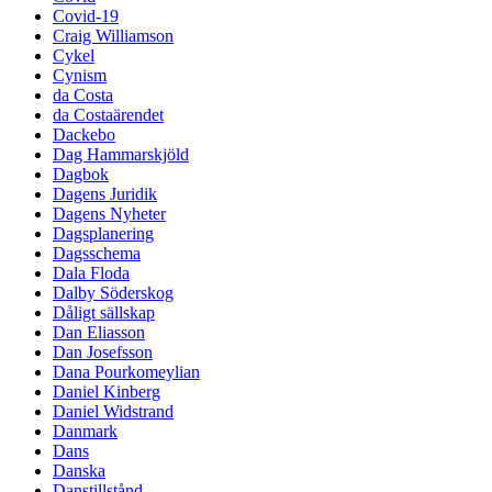
Covid-19
Craig Williamson
Cykel
Cynism
da Costa
da Costaärendet
Dackebo
Dag Hammarskjöld
Dagbok
Dagens Juridik
Dagens Nyheter
Dagsplanering
Dagsschema
Dala Floda
Dalby Söderskog
Dåligt sällskap
Dan Eliasson
Dan Josefsson
Dana Pourkomeylian
Daniel Kinberg
Daniel Widstrand
Danmark
Dans
Danska
Danstillstånd