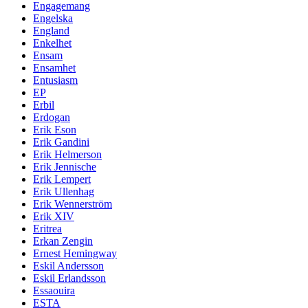
Engagemang
Engelska
England
Enkelhet
Ensam
Ensamhet
Entusiasm
EP
Erbil
Erdogan
Erik Eson
Erik Gandini
Erik Helmerson
Erik Jennische
Erik Lempert
Erik Ullenhag
Erik Wennerström
Erik XIV
Eritrea
Erkan Zengin
Ernest Hemingway
Eskil Andersson
Eskil Erlandsson
Essaouira
ESTA