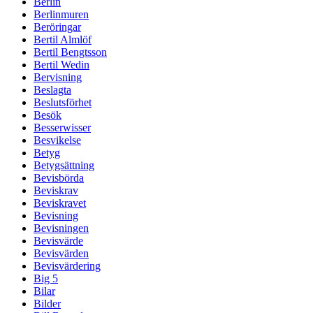
Berlin
Berlinmuren
Beröringar
Bertil Almlöf
Bertil Bengtsson
Bertil Wedin
Bervisning
Beslagta
Beslutsförhet
Besök
Besserwisser
Besvikelse
Betyg
Betygsättning
Bevisbörda
Beviskrav
Beviskravet
Bevisning
Bevisningen
Bevisvärde
Bevisvärden
Bevisvärdering
Big 5
Bilar
Bilder