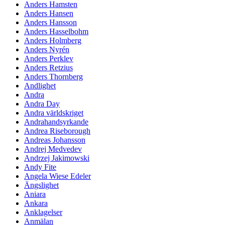
Anders Hamsten
Anders Hansen
Anders Hansson
Anders Hasselbohm
Anders Holmberg
Anders Nyrén
Anders Perklev
Anders Retzius
Anders Thornberg
Andlighet
Andra
Andra Day
Andra världskriget
Andrahandsyrkande
Andrea Riseborough
Andreas Johansson
Andrej Medvedev
Andrzej Jakimowski
Andy Fite
Angela Wiese Edeler
Ängslighet
Aniara
Ankara
Anklagelser
Anmälan