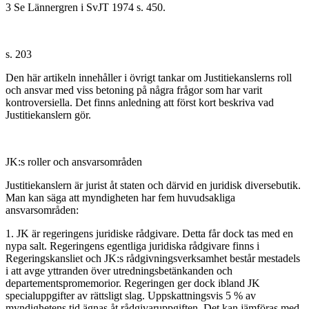
3 Se Lännergren i SvJT 1974 s. 450.
s. 203
Den här artikeln innehåller i övrigt tankar om Justitiekanslerns roll
och ansvar med viss betoning på några frågor som har varit
kontroversiella. Det finns anledning att först kort beskriva vad
Justitiekanslern gör.
JK:s roller och ansvarsområden
Justitiekanslern är jurist åt staten och därvid en juridisk diversebutik.
Man kan säga att myndigheten har fem huvudsakliga
ansvarsområden:
1. JK är regeringens juridiske rådgivare. Detta får dock tas med en
nypa salt. Regeringens egentliga juridiska rådgivare finns i
Regeringskansliet och JK:s rådgivningsverksamhet består mestadels
i att avge yttranden över utredningsbetänkanden och
departementspromemorior. Regeringen ger dock ibland JK
specialuppgifter av rättsligt slag. Uppskattningsvis 5 % av
myndighetens tid ägnas åt rådgivaruppgiften. Det kan jämföras med