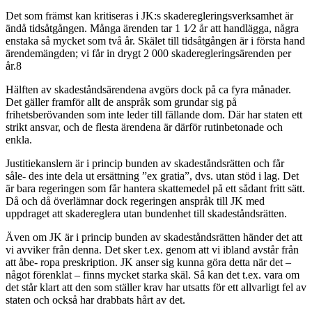
Det som främst kan kritiseras i JK:s skaderegleringsverksamhet är
ändå tidsåtgången. Många ärenden tar 1 1⁄2 år att handlägga, några
enstaka så mycket som två år. Skälet till tidsåtgången är i första hand
ärendemängden; vi får in drygt 2 000 skaderegleringsärenden per
år.8
Hälften av skadeståndsärendena avgörs dock på ca fyra månader.
Det gäller framför allt de anspråk som grundar sig på
frihetsberövanden som inte leder till fällande dom. Där har staten ett
strikt ansvar, och de flesta ärendena är därför rutinbetonade och
enkla.
Justitiekanslern är i princip bunden av skadeståndsrätten och får
såle- des inte dela ut ersättning ”ex gratia”, dvs. utan stöd i lag. Det
är bara regeringen som får hantera skattemedel på ett sådant fritt sätt.
Då och då överlämnar dock regeringen anspråk till JK med
uppdraget att skadereglera utan bundenhet till skadeståndsrätten.
Även om JK är i princip bunden av skadeståndsrätten händer det att
vi avviker från denna. Det sker t.ex. genom att vi ibland avstår från
att åbe- ropa preskription. JK anser sig kunna göra detta när det –
något förenklat – finns mycket starka skäl. Så kan det t.ex. vara om
det står klart att den som ställer krav har utsatts för ett allvarligt fel av
staten och också har drabbats hårt av det.