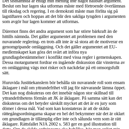
Det sistnämnda är enligt min mening inte något hållbart argument.
Beslut om hur lagen ska utformas måste med förtroende överlämnas
till riksdag och regering. I en demokrati måste man förlita sig på
lagstiftaren och hoppas att det blir den sakliga tyngden i argumenten
som avgör hur lagen kommer att utformas.
Däremot finns det andra argument som har större bärkraft än de
hittills nämnda. Det gäller argumentet att problemen med den
nuvarande reglering- en trots allt inte är så stora att de motiverar en
genomgripande omläggning. Och det gäller argumentet att EU-
medlemskapet kan göra det svårt att införa nya
grundlagsbestämmelser i konflikt med vissa regler i gemenskapen.
Dessa motargument fordrar en ingående diskussion där vinsterna av
en omläggning vägs mot risker och nackdelar på ett omsorgsfullt
sätt.
Huruvida Justitiekanslern bör behålla sin nuvarande roll som ensam
åklagare i mål om yttrandefrihet vill jag för närvarande lämna öppet.
Det kan nog diskuteras om det innebär någon stor skillnad till
yttrandefrihetens förmån att JK är åklagare. På samma sätt kan det
diskuteras om det betyder särskilt mycket att det är en jury som
dömer i dessa mål. Vad som kan konstateras är att de skilda
rättegångsordningarna skapar en hel del bekymmer när det är oklart
om grundlagen är tillämplig eller inte och sålunda vem som är rätt
åklagare. Rättsfallet NJA 2002 s. 583 ger en god illustration till