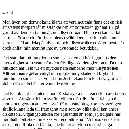
s. 213
Men även om domstolarna klarar att vara neutrala finns det en risk
att statens motpart får misstankar om att domstolen gynnar JK på
grund av dennes ställning som tillsynsorgan. Det påverkar i så fall
partens förtroende för domstolens oväld. Denna risk skulle kunna
vara ett skäl att dela på advokat- och tillsynsrollerna. Argumentet är
dock enligt min mening inte av avgörande betydelse.
Det står klart att funktionen som statsadvokat bör ligga hos den
myn- dighet som svarar för den frivilliga skaderegleringen. Denna
funktion har i sin tur ett mycket nära samband med tillsynsrollen.
Allt sammantaget är enligt min uppfattning skälen att bryta ut
funktionen som statsadvokat från Justitiekanslern klart svagare än
skälen för att behålla nuvarande ordning.
Det kan ibland diskuteras hur JK ska agera i sin egenskap av statens
advokat. Av särskilt intresse är i vilken mån JK bör ta hänsyn till
motparten genom att t.ex. avstå från invändningar som visserligen
skulle kunna leda till framgång men som av olika skäl kan anses
diskutabla. Utgångspunkten för agerandet är, som jag tidigare har
framhållit, att staten inte ska vinna orättmätigt. Vi försöker därför
aldrig att dribbla med fakta, inte heller att vinna med rättsliga