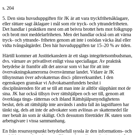
s. 204
5. Den sista huvuduppgiften för JK är att vara tryckfrihetsåklagare,
eller rättare sagt åklagare i mål som rör tryck- och yttrandefriheten.
Det handlar i praktiken mest om att beivra brottet hets mot folkgrupp
och brott mot meddelarfriheten. Men det handlar också om att värna
tryck- och yttrande- friheten genom att inte i onödan väcka åtal eller
vidta tvångsåtgärder. Den här huvuduppgiften tar 15–20 % av tiden.
Härtill kommer att Justitiekanslern är ett slags integritetsombudsman,
dvs. värnare av privatlivet enligt vissa speciallagar. Av praktisk
betydelse är framför allt det ansvar som vi har för att inte
övervakningskamerorna översvämmar landet. Vidare är JK
tillsynsman över advokaternas disci- plinverksamhet. I den
egenskapen granskar vi Advokatsamfundets beslut i
disciplinärenden för att se till att man inte är alltför släpphänt mot de
sina. JK har också tillsyn över rättshjälpen och ser till, genom att
överklaga tings- rätternas och ibland Rättshjälpsmyndighetens
beslut, dels att rättshjälp inte används i andra fall än lagstiftaren har
tänkt sig, dels att inte de advokater som avlönas av skattemedel får
mer betalt än som är skäligt. Och dessutom företräder JK staten som
arbetsgivare i vissa sammanhang.
En från resurssynpunkt betydelsefull syssla är den informations- och