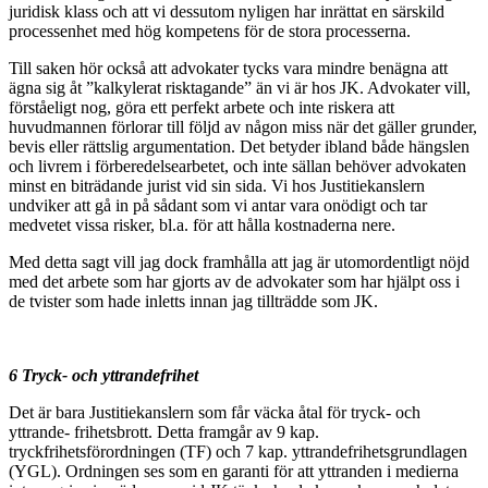
juridisk klass och att vi dessutom nyligen har inrättat en särskild
processenhet med hög kompetens för de stora processerna.
Till saken hör också att advokater tycks vara mindre benägna att
ägna sig åt ”kalkylerat risktagande” än vi är hos JK. Advokater vill,
förståeligt nog, göra ett perfekt arbete och inte riskera att
huvudmannen förlorar till följd av någon miss när det gäller grunder,
bevis eller rättslig argumentation. Det betyder ibland både hängslen
och livrem i förberedelsearbetet, och inte sällan behöver advokaten
minst en biträdande jurist vid sin sida. Vi hos Justitiekanslern
undviker att gå in på sådant som vi antar vara onödigt och tar
medvetet vissa risker, bl.a. för att hålla kostnaderna nere.
Med detta sagt vill jag dock framhålla att jag är utomordentligt nöjd
med det arbete som har gjorts av de advokater som har hjälpt oss i
de tvister som hade inletts innan jag tillträdde som JK.
6 Tryck- och yttrandefrihet
Det är bara Justitiekanslern som får väcka åtal för tryck- och
yttrande- frihetsbrott. Detta framgår av 9 kap.
tryckfrihetsförordningen (TF) och 7 kap. yttrandefrihetsgrundlagen
(YGL). Ordningen ses som en garanti för att yttranden i medierna