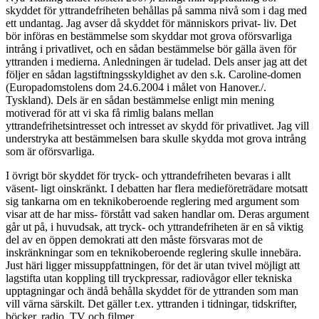
skyddet för yttrandefriheten behållas på samma nivå som i dag med
ett undantag. Jag avser då skyddet för människors privat- liv. Det
bör införas en bestämmelse som skyddar mot grova oförsvarliga
intrång i privatlivet, och en sådan bestämmelse bör gälla även för
yttranden i medierna. Anledningen är tudelad. Dels anser jag att det
följer en sådan lagstiftningsskyldighet av den s.k. Caroline-domen
(Europadomstolens dom 24.6.2004 i målet von Hanover./.
Tyskland). Dels är en sådan bestämmelse enligt min mening
motiverad för att vi ska få rimlig balans mellan
yttrandefrihetsintresset och intresset av skydd för privatlivet. Jag vill
understryka att bestämmelsen bara skulle skydda mot grova intrång
som är oförsvarliga.
I övrigt bör skyddet för tryck- och yttrandefriheten bevaras i allt
väsent- ligt oinskränkt. I debatten har flera medieföreträdare motsatt
sig tankarna om en teknikoberoende reglering med argument som
visar att de har miss- förstått vad saken handlar om. Deras argument
går ut på, i huvudsak, att tryck- och yttrandefriheten är en så viktig
del av en öppen demokrati att den måste försvaras mot de
inskränkningar som en teknikoberoende reglering skulle innebära.
Just häri ligger missuppfattningen, för det är utan tvivel möjligt att
lagstifta utan koppling till tryckpressar, radiovågor eller tekniska
upptagningar och ändå behålla skyddet för de yttranden som man
vill värna särskilt. Det gäller t.ex. yttranden i tidningar, tidskrifter,
böcker, radio, TV och filmer.