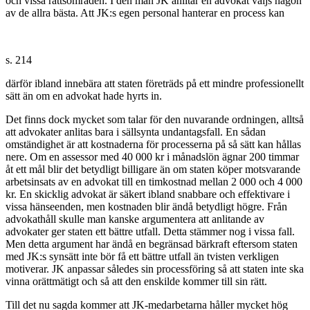
och vissa rättsområden. I den mån JK anlitar en advokat väljs någon
av de allra bästa. Att JK:s egen personal hanterar en process kan
s. 214
därför ibland innebära att staten företräds på ett mindre professionellt
sätt än om en advokat hade hyrts in.
Det finns dock mycket som talar för den nuvarande ordningen, alltså
att advokater anlitas bara i sällsynta undantagsfall. En sådan
omständighet är att kostnaderna för processerna på så sätt kan hållas
nere. Om en assessor med 40 000 kr i månadslön ägnar 200 timmar
åt ett mål blir det betydligt billigare än om staten köper motsvarande
arbetsinsats av en advokat till en timkostnad mellan 2 000 och 4 000
kr. En skicklig advokat är säkert ibland snabbare och effektivare i
vissa hänseenden, men kostnaden blir ändå betydligt högre. Från
advokathåll skulle man kanske argumentera att anlitande av
advokater ger staten ett bättre utfall. Detta stämmer nog i vissa fall.
Men detta argument har ändå en begränsad bärkraft eftersom staten
med JK:s synsätt inte bör få ett bättre utfall än tvisten verkligen
motiverar. JK anpassar således sin processföring så att staten inte ska
vinna orättmätigt och så att den enskilde kommer till sin rätt.
Till det nu sagda kommer att JK-medarbetarna håller mycket hög