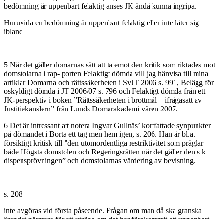
bedömning är uppenbart felaktig anses JK ändå kunna ingripa.
Huruvida en bedömning är uppenbart felaktig eller inte låter sig
ibland
5 När det gäller domarnas sätt att ta emot den kritik som riktades mot
domstolarna i rap- porten Felaktigt dömda vill jag hänvisa till mina
artiklar Domarna och rättssäkerheten i SvJT 2006 s. 991, Belägg för
oskyldigt dömda i JT 2006/07 s. 796 och Felaktigt dömda från ett
JK-perspektiv i boken ”Rättssäkerheten i brottmål – ifrågasatt av
Justitiekanslern” från Lunds Domarakademi våren 2007.
6 Det är intressant att notera Ingvar Gullnäs’ kortfattade synpunkter
på dömandet i Borta ett tag men hem igen, s. 206. Han är bl.a.
försiktigt kritisk till ”den utomordentliga restriktivitet som präglar
både Högsta domstolen och Regeringsrätten när det gäller den s k
dispensprövningen” och domstolarnas värdering av bevisning.
s. 208
inte avgöras vid första påseende. Frågan om man då ska granska