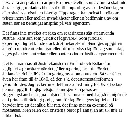
t.ex. vara anspråk som är preskri- berade eller som av andra skäl inte
är rättsligt grundade vid en strikt tillämp- ning av skadeståndslagen
eller skadeståndsrätten i övrigt. Uppdragen kan också handla om
tvister inom eller mellan myndigheter eller en bedömning av om
staten har ett berättigat anspråk på viss egendom.
Det finns inte mycket att säga om regeringens sätt att använda
Justitie- kanslern som juridisk rådgivare.4 Som juridisk
expertmyndighet kunde dock Justitiekanslern ibland ges uppgiften
att göra mindre utredningar eller utforma vissa lagförslag som i dag
läggs på externa utredare eller hanteras inom Justitiedepartementet.
Det kan nämnas att Justitiekanslern i Finland och Estland är
laglighets- granskare när det gäller regeringsbeslut. För det
ändamålet deltar JK där i regeringens sammanträden. Så var fallet
även här fram till år 1840, då den s.k. departementalreformen
genomfördes. Jag tycker inte det finns anled- ning för JK att sakna
denna uppgift. Laglighetsgranskningen kan göras av
Regeringskansliets egna jurister. Tillsammans med Lagrådet utgör de
en i princip tillräckligt god garant för lagförslagens laglighet. Det
betyder inte att det alltid blir rätt, det finns många exempel på
motsatsen. Men felen och bristerna beror på annat än att JK inte är
inblandad.