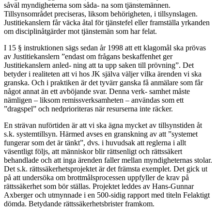
såväl myndigheterna som såda- na som tjänstemännen.
Tillsynsområdet preciseras, liksom behörigheten, i tillsynslagen.
Justitiekanslern får väcka åtal för tjänstefel eller framställa yrkanden
om disciplinåtgärder mot tjänstemän som har felat.
I 15 § instruktionen sägs sedan år 1998 att ett klagomål ska prövas
av Justitiekanslern ”endast om frågans beskaffenhet ger
Justitiekanslern anled- ning att ta upp saken till prövning”. Det
betyder i realiteten att vi hos JK själva väljer vilka ärenden vi ska
granska. Och i praktiken är det tyvärr ganska få anmälare som får
något annat än ett avböjande svar. Denna verk- samhet måste
nämligen – liksom remissverksamheten – användas som ett
”dragspel” och nedprioriteras när resurserna inte räcker.
En strävan nuförtiden är att vi ska ägna mycket av tillsynstiden åt
s.k. systemtillsyn. Härmed avses en granskning av att ”systemet
fungerar som det är tänkt”, dvs. i huvudsak att reglerna i allt
väsentligt följs, att människor blir rättsenligt och rättssäkert
behandlade och att inga ärenden faller mellan myndigheternas stolar.
Det s.k. rättssäkerhetsprojektet är det främsta exemplet. Det gick ut
på att undersöka om brottmålsprocessen uppfyller de krav på
rättssäkerhet som bör ställas. Projektet leddes av Hans-Gunnar
Axberger och utmynnade i en 500-sidig rapport med titeln Felaktigt
dömda. Betydande rättssäkerhetsbrister framkom.