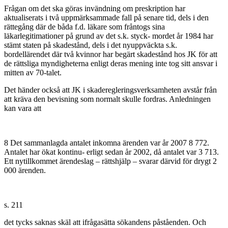
Frågan om det ska göras invändning om preskription har
aktualiserats i två uppmärksammade fall på senare tid, dels i den
rättegång där de båda f.d. läkare som fråntogs sina
läkarlegitimationer på grund av det s.k. styck- mordet år 1984 har
stämt staten på skadestånd, dels i det nyuppväckta s.k.
bordellärendet där två kvinnor har begärt skadestånd hos JK för att
de rättsliga myndigheterna enligt deras mening inte tog sitt ansvar i
mitten av 70-talet.
Det händer också att JK i skaderegleringsverksamheten avstår från
att kräva den bevisning som normalt skulle fordras. Anledningen
kan vara att
8 Det sammanlagda antalet inkomna ärenden var år 2007 8 772.
Antalet har ökat kontinu- erligt sedan år 2002, då antalet var 3 713.
Ett nytillkommet ärendeslag – rättshjälp – svarar därvid för drygt 2
000 ärenden.
s. 211
det tycks saknas skäl att ifrågasätta sökandens påståenden. Och