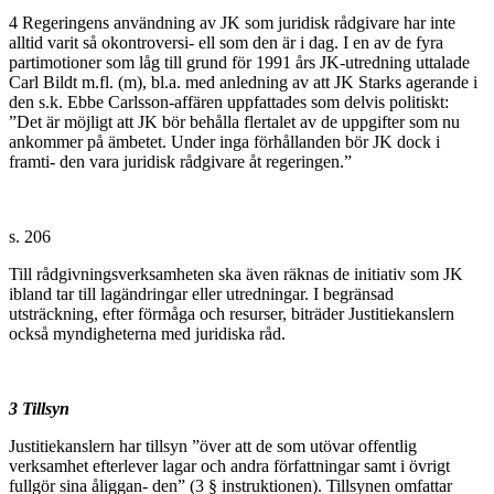
4 Regeringens användning av JK som juridisk rådgivare har inte
alltid varit så okontroversi- ell som den är i dag. I en av de fyra
partimotioner som låg till grund för 1991 års JK-utredning uttalade
Carl Bildt m.fl. (m), bl.a. med anledning av att JK Starks agerande i
den s.k. Ebbe Carlsson-affären uppfattades som delvis politiskt:
”Det är möjligt att JK bör behålla flertalet av de uppgifter som nu
ankommer på ämbetet. Under inga förhållanden bör JK dock i
framti- den vara juridisk rådgivare åt regeringen.”
s. 206
Till rådgivningsverksamheten ska även räknas de initiativ som JK
ibland tar till lagändringar eller utredningar. I begränsad
utsträckning, efter förmåga och resurser, biträder Justitiekanslern
också myndigheterna med juridiska råd.
3 Tillsyn
Justitiekanslern har tillsyn ”över att de som utövar offentlig
verksamhet efterlever lagar och andra författningar samt i övrigt
fullgör sina åliggan- den” (3 § instruktionen). Tillsynen omfattar