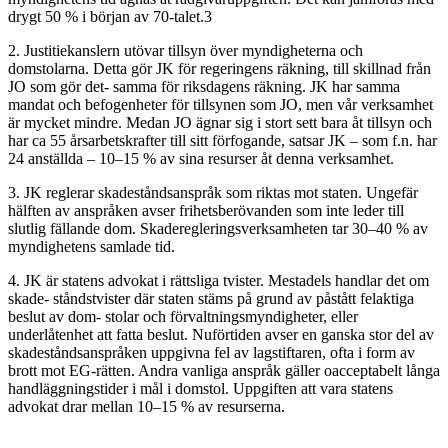
drygt 50 % i början av 70-talet.3
2. Justitiekanslern utövar tillsyn över myndigheterna och
domstolarna. Detta gör JK för regeringens räkning, till skillnad från
JO som gör det- samma för riksdagens räkning. JK har samma
mandat och befogenheter för tillsynen som JO, men vår verksamhet
är mycket mindre. Medan JO ägnar sig i stort sett bara åt tillsyn och
har ca 55 årsarbetskrafter till sitt förfogande, satsar JK – som f.n. har
24 anställda – 10–15 % av sina resurser åt denna verksamhet.
3. JK reglerar skadeståndsanspråk som riktas mot staten. Ungefär
hälften av anspråken avser frihetsberövanden som inte leder till
slutlig fällande dom. Skaderegleringsverksamheten tar 30–40 % av
myndighetens samlade tid.
4. JK är statens advokat i rättsliga tvister. Mestadels handlar det om
skade- ståndstvister där staten stäms på grund av påstått felaktiga
beslut av dom- stolar och förvaltningsmyndigheter, eller
underlåtenhet att fatta beslut. Nuförtiden avser en ganska stor del av
skadeståndsanspråken uppgivna fel av lagstiftaren, ofta i form av
brott mot EG-rätten. Andra vanliga anspråk gäller oacceptabelt långa
handläggningstider i mål i domstol. Uppgiften att vara statens
advokat drar mellan 10–15 % av resurserna.