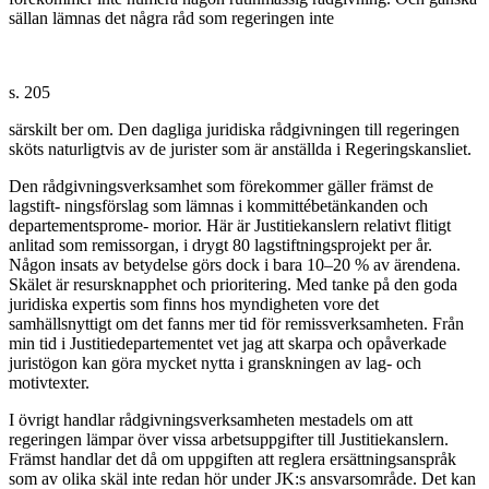
sällan lämnas det några råd som regeringen inte
s. 205
särskilt ber om. Den dagliga juridiska rådgivningen till regeringen
sköts naturligtvis av de jurister som är anställda i Regeringskansliet.
Den rådgivningsverksamhet som förekommer gäller främst de
lagstift- ningsförslag som lämnas i kommittébetänkanden och
departementsprome- morior. Här är Justitiekanslern relativt flitigt
anlitad som remissorgan, i drygt 80 lagstiftningsprojekt per år.
Någon insats av betydelse görs dock i bara 10–20 % av ärendena.
Skälet är resursknapphet och prioritering. Med tanke på den goda
juridiska expertis som finns hos myndigheten vore det
samhällsnyttigt om det fanns mer tid för remissverksamheten. Från
min tid i Justitiedepartementet vet jag att skarpa och opåverkade
juristögon kan göra mycket nytta i granskningen av lag- och
motivtexter.
I övrigt handlar rådgivningsverksamheten mestadels om att
regeringen lämpar över vissa arbetsuppgifter till Justitiekanslern.
Främst handlar det då om uppgiften att reglera ersättningsanspråk
som av olika skäl inte redan hör under JK:s ansvarsområde. Det kan