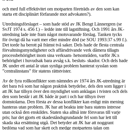
och med full effektivitet om motparten företräds av den som kan
starta ett disciplinärt förfarande mot advokaten?).
Utredningsförslaget – som hade stöd av JK Bengt Lännergren (se
SvJT 1974 s. 456 f.) – ledde inte till lagstiftning. Och 1991 års JK-
utredning lade inte fram något motsvarande förslag. Tanken tycks
för övrigt då ha varit mer eller mindre död (se SOU 1993:37 s.99 f.).
Det torde ha berott på främst två saker. Dels hade de flesta centrala
förvaltningsmyndigheter och affärsdrivande verk dåmera tillagts
processbehörighet inom sina verksam- hetsområden, varför JK:s
behörighet i huvudsak bara avsåg s.k. besluts- skador. Och dels hade
JK under ett antal år utan synliga problem hanterat sysslan som
”centralinstans” för statens rättstvister.
Av de fyra rollkonflikter som nämndes av 1974 års JK-utredning är
det bara två som har någon praktisk betydelse, dels den som ligger i
att JK har tillsyn över den myndighet som anklagas i tvisten och dels
den som består i att JK både är part i och har tillsyn över
domstolarna. Den första av dessa konflikter kan enligt min mening
hanteras utan problem. JK har att beakta inte bara statens intresse
utan också den enskildes. Staten ska alltså inte försvaras till varje
pris; har det gjorts ett skadeståndsgrundande fel som har lett till
skada ska ersättning utgå. Det betyder att JK har att noggrant
bedöma vad som har skett och medge motpartens talan om