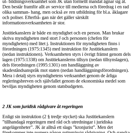
ut- bildningsverksamhet som JK utan formellt mandat ägnar sig åt.
Den består framför allt av service till medierna och föredrag i en rad
olika samman- hang, men också av ren utbildning för bl.a. åklagare
och poliser. Efterfrå- gan när det gäller särskilt
informationsverksamheten är stor.
Justitiekanslern är både en myndighet och en person. Man brukar
skriva myndigheten med stort J och personen (chefen för
myndigheten) med litet j. Instruktionen för myndigheten finns i
förordningen (1975:1345) med instruktion för Justitiekanslern
(nedan instruktionen). Verksamheten styrs i övrigt främst genom dels
lagen (1975:1338) om Justitiekanslerns tillsyn (nedan tillsynslagen),
dels förordningen (1995:1301) om handläggning av
skadeståndsanspråk mot staten (nedan handläggningsförordningen).
Mera i detalj styrs myndighetens verksamhet genom de årliga
regleringsbreven och självfallet genom de ekonomiska medel som
beviljas myndigheten genom statsbudgeten.
2 JK som juridisk rådgivare åt regeringen
Enligt sin instruktion (2 § tredje stycket) ska Justitiekanslern
”tillhandagå regeringen med råd och utredningar i juridiska
angelägenheter”. JK är alltså ett slags ”kronjurist”. Men det
förekommer inte numera någon rutinmässig rådgivning. Och ganska