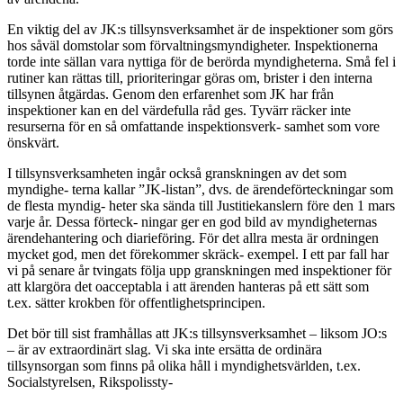
En viktig del av JK:s tillsynsverksamhet är de inspektioner som görs
hos såväl domstolar som förvaltningsmyndigheter. Inspektionerna
torde inte sällan vara nyttiga för de berörda myndigheterna. Små fel i
rutiner kan rättas till, prioriteringar göras om, brister i den interna
tillsynen åtgärdas. Genom den erfarenhet som JK har från
inspektioner kan en del värdefulla råd ges. Tyvärr räcker inte
resurserna för en så omfattande inspektionsverk- samhet som vore
önskvärt.
I tillsynsverksamheten ingår också granskningen av det som
myndighe- terna kallar ”JK-listan”, dvs. de ärendeförteckningar som
de flesta myndig- heter ska sända till Justitiekanslern före den 1 mars
varje år. Dessa förteck- ningar ger en god bild av myndigheternas
ärendehantering och diarieföring. För det allra mesta är ordningen
mycket god, men det förekommer skräck- exempel. I ett par fall har
vi på senare år tvingats följa upp granskningen med inspektioner för
att klargöra det oacceptabla i att ärenden hanteras på ett sätt som
t.ex. sätter krokben för offentlighetsprincipen.
Det bör till sist framhållas att JK:s tillsynsverksamhet – liksom JO:s
– är av extraordinärt slag. Vi ska inte ersätta de ordinära
tillsynsorgan som finns på olika håll i myndighetsvärlden, t.ex.
Socialstyrelsen, Rikspolissty-