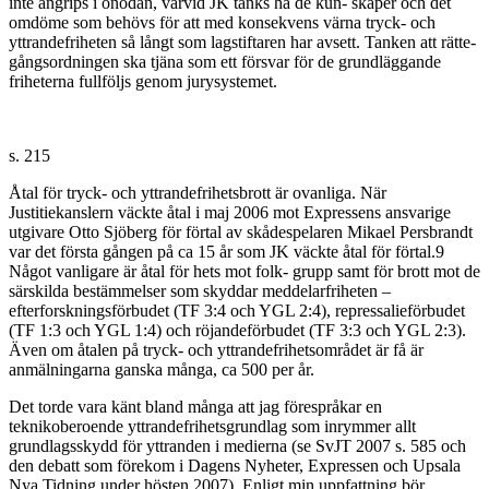
inte angrips i onödan, varvid JK tänks ha de kun- skaper och det
omdöme som behövs för att med konsekvens värna tryck- och
yttrandefriheten så långt som lagstiftaren har avsett. Tanken att rätte-
gångsordningen ska tjäna som ett försvar för de grundläggande
friheterna fullföljs genom jurysystemet.
s. 215
Åtal för tryck- och yttrandefrihetsbrott är ovanliga. När
Justitiekanslern väckte åtal i maj 2006 mot Expressens ansvarige
utgivare Otto Sjöberg för förtal av skådespelaren Mikael Persbrandt
var det första gången på ca 15 år som JK väckte åtal för förtal.9
Något vanligare är åtal för hets mot folk- grupp samt för brott mot de
särskilda bestämmelser som skyddar meddelarfriheten –
efterforskningsförbudet (TF 3:4 och YGL 2:4), repressalieförbudet
(TF 1:3 och YGL 1:4) och röjandeförbudet (TF 3:3 och YGL 2:3).
Även om åtalen på tryck- och yttrandefrihetsområdet är få är
anmälningarna ganska många, ca 500 per år.
Det torde vara känt bland många att jag förespråkar en
teknikoberoende yttrandefrihetsgrundlag som inrymmer allt
grundlagsskydd för yttranden i medierna (se SvJT 2007 s. 585 och
den debatt som förekom i Dagens Nyheter, Expressen och Upsala
Nya Tidning under hösten 2007). Enligt min uppfattning bör