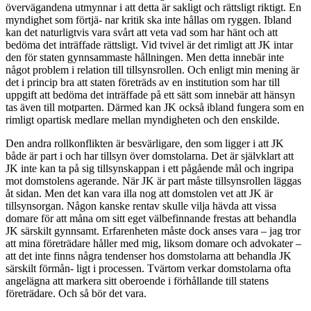
övervägandena utmynnar i att detta är sakligt och rättsligt riktigt. En
myndighet som förtjä- nar kritik ska inte hållas om ryggen. Ibland
kan det naturligtvis vara svårt att veta vad som har hänt och att
bedöma det inträffade rättsligt. Vid tvivel är det rimligt att JK intar
den för staten gynnsammaste hållningen. Men detta innebär inte
något problem i relation till tillsynsrollen. Och enligt min mening är
det i princip bra att staten företräds av en institution som har till
uppgift att bedöma det inträffade på ett sätt som innebär att hänsyn
tas även till motparten. Därmed kan JK också ibland fungera som en
rimligt opartisk medlare mellan myndigheten och den enskilde.
Den andra rollkonflikten är besvärligare, den som ligger i att JK
både är part i och har tillsyn över domstolarna. Det är självklart att
JK inte kan ta på sig tillsynskappan i ett pågående mål och ingripa
mot domstolens agerande. När JK är part måste tillsynsrollen läggas
åt sidan. Men det kan vara illa nog att domstolen vet att JK är
tillsynsorgan. Någon kanske rentav skulle vilja hävda att vissa
domare för att måna om sitt eget välbefinnande frestas att behandla
JK särskilt gynnsamt. Erfarenheten måste dock anses vara – jag tror
att mina företrädare håller med mig, liksom domare och advokater –
att det inte finns några tendenser hos domstolarna att behandla JK
särskilt förmån- ligt i processen. Tvärtom verkar domstolarna ofta
angelägna att markera sitt oberoende i förhållande till statens
företrädare. Och så bör det vara.