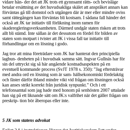
vidare hän- der det att JK trots ett gynnsamt rätts- och bevisläge
betalar ersättning av det huvudsakliga skälet att anspråket annars kan
förväntas gå till domstol och utgången där är mer eller mindre oviss
samt rättegången kan förväntas bli kostsam. I sådana fall händer det
också att JK tar initiativ till förlikning inom ramen för
skaderegleringsverksamheten. Därmed undgår staten risken att trots
allt bli stämd. Inte sällan är det dessutom en fördel för bilden av
staten som motpart i tvister att JK i vissa fall tar initiativ till
förhandlingar om en lösning i godo.
Jag tror att mina företrädare som JK har hanterat den principiella
lagbun- denheten på i huvudsak samma sätt. Ingvar Gullnäs har för
sin del uttryckt sig så här angående kostnadsaspekten på en
eventuell kommande process (SvJT 1978 s. 350): ”Jag eftersträvar
med andra ord en lösning som är sam- hällsekonomiskt fördelaktig
och fäster därför ibland mindre vikt vid frågan om lösningen också
kan anses strikt korrekt från juridisk synpunkt.” Och i ett
telefonsamtal som jag hade med honom på senhösten 2007 uttalade
han sig på ett liknande sätt om JK:s valfrihet när det gäller frågan om
preskrip- tion bör åberopas eller inte.
5 JK som statens advokat