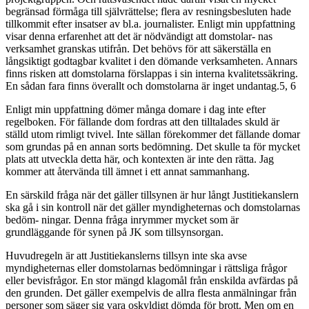
begränsad förmåga till självrättelse; flera av resningsbesluten hade
tillkommit efter insatser av bl.a. journalister. Enligt min uppfattning
visar denna erfarenhet att det är nödvändigt att domstolar- nas
verksamhet granskas utifrån. Det behövs för att säkerställa en
långsiktigt godtagbar kvalitet i den dömande verksamheten. Annars
finns risken att domstolarna förslappas i sin interna kvalitetssäkring.
En sådan fara finns överallt och domstolarna är inget undantag.5, 6
Enligt min uppfattning dömer många domare i dag inte efter
regelboken. För fällande dom fordras att den tilltalades skuld är
ställd utom rimligt tvivel. Inte sällan förekommer det fällande domar
som grundas på en annan sorts bedömning. Det skulle ta för mycket
plats att utveckla detta här, och kontexten är inte den rätta. Jag
kommer att återvända till ämnet i ett annat sammanhang.
En särskild fråga när det gäller tillsynen är hur långt Justitiekanslern
ska gå i sin kontroll när det gäller myndigheternas och domstolarnas
bedöm- ningar. Denna fråga inrymmer mycket som är
grundläggande för synen på JK som tillsynsorgan.
Huvudregeln är att Justitiekanslerns tillsyn inte ska avse
myndigheternas eller domstolarnas bedömningar i rättsliga frågor
eller bevisfrågor. En stor mängd klagomål från enskilda avfärdas på
den grunden. Det gäller exempelvis de allra flesta anmälningar från
personer som säger sig vara oskyldigt dömda för brott. Men om en