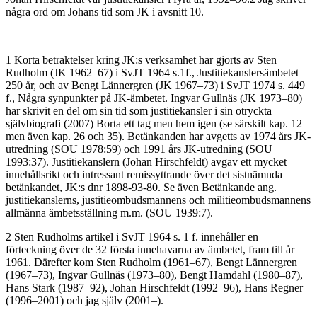
några ord om Johans tid som JK i avsnitt 10.
1 Korta betraktelser kring JK:s verksamhet har gjorts av Sten
Rudholm (JK 1962–67) i SvJT 1964 s.1f., Justitiekanslersämbetet
250 år, och av Bengt Lännergren (JK 1967–73) i SvJT 1974 s. 449
f., Några synpunkter på JK-ämbetet. Ingvar Gullnäs (JK 1973–80)
har skrivit en del om sin tid som justitiekansler i sin otryckta
självbiografi (2007) Borta ett tag men hem igen (se särskilt kap. 12
men även kap. 26 och 35). Betänkanden har avgetts av 1974 års JK-
utredning (SOU 1978:59) och 1991 års JK-utredning (SOU
1993:37). Justitiekanslern (Johan Hirschfeldt) avgav ett mycket
innehållsrikt och intressant remissyttrande över det sistnämnda
betänkandet, JK:s dnr 1898-93-80. Se även Betänkande ang.
justitiekanslerns, justitieombudsmannens och militieombudsmannens
allmänna ämbetsställning m.m. (SOU 1939:7).
2 Sten Rudholms artikel i SvJT 1964 s. 1 f. innehåller en
förteckning över de 32 första innehavarna av ämbetet, fram till år
1961. Därefter kom Sten Rudholm (1961–67), Bengt Lännergren
(1967–73), Ingvar Gullnäs (1973–80), Bengt Hamdahl (1980–87),
Hans Stark (1987–92), Johan Hirschfeldt (1992–96), Hans Regner
(1996–2001) och jag själv (2001–).