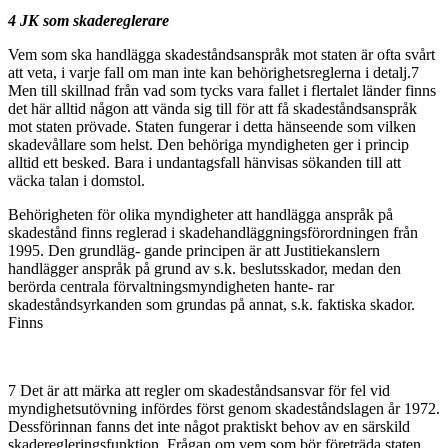
4 JK som skadereglerare
Vem som ska handlägga skadeståndsanspråk mot staten är ofta svårt
att veta, i varje fall om man inte kan behörighetsreglerna i detalj.7
Men till skillnad från vad som tycks vara fallet i flertalet länder finns
det här alltid någon att vända sig till för att få skadeståndsanspråk
mot staten prövade. Staten fungerar i detta hänseende som vilken
skadevållare som helst. Den behöriga myndigheten ger i princip
alltid ett besked. Bara i undantagsfall hänvisas sökanden till att
väcka talan i domstol.
Behörigheten för olika myndigheter att handlägga anspråk på
skadestånd finns reglerad i skadehandläggningsförordningen från
1995. Den grundläg- gande principen är att Justitiekanslern
handlägger anspråk på grund av s.k. beslutsskador, medan den
berörda centrala förvaltningsmyndigheten hante- rar
skadeståndsyrkanden som grundas på annat, s.k. faktiska skador.
Finns
7 Det är att märka att regler om skadeståndsansvar för fel vid
myndighetsutövning infördes först genom skadeståndslagen år 1972.
Dessförinnan fanns det inte något praktiskt behov av en särskild
skaderegleringsfunktion. Frågan om vem som bör företräda staten