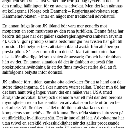
argument som vi i själva verket inte tror på. Jag tycker att detta är
den rimliga hållningen för en statens advokat. Men det kan nämnas
att kollegerna i Norge och Danmark – Regjeringsadvokaten resp.
Kammeradvokaten – intar en något mer traditionell advokatroll.
En annan fråga är om JK ibland bör vara mer generös mot
motparten än som motiveras av den rena juridiken. Denna fråga har
berörts tidigare när det gäller skaderegleringsverksamheten (avsnitt
4). Och vi gör i princip samma bedömningar när tvisten har gått till
domstol. Det betyder t.ex. att staten ibland avstår från att åberopa
preskription. Så sker normalt om det står klart att motparten har
utsatts för allvarliga fel som staten är ansvarig för och har drabbats
hårt av det. En annan situation då det är tänkbart att avstå från
preskriptionsinvändning är att det finns mycket starka skäl att få
sakfrågorna belysta inför domstol.
JK anlitade förr i tiden ganska ofta advokater för att ta hand om de
större rättegångarna. Så sker numera ytterst sällan. Under min tid har
det bara hänt två gånger, varav det ena målet var i USA (med
åtföljande advokat- krav) och det andra var ett mål där den berörda
myndigheten redan hade anlitat en advokat som hade utfört en hel
del arbete. Vi försöker i stället nuförtiden att skaffa oss den
kompetens som behövs för att kunna före- träda statens intressen på
ett tillräckligt kvalificerat sätt. Det är inte alltid lätt. Advokaterna har
utan tvivel en särskild yrkesskicklighet när det gäller processande