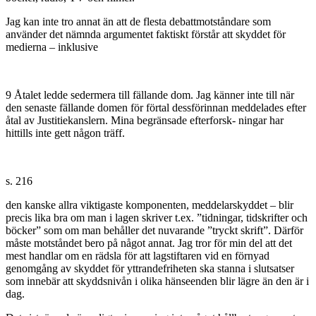
Jag kan inte tro annat än att de flesta debattmotståndare som
använder det nämnda argumentet faktiskt förstår att skyddet för
medierna – inklusive
9 Åtalet ledde sedermera till fällande dom. Jag känner inte till när
den senaste fällande domen för förtal dessförinnan meddelades efter
åtal av Justitiekanslern. Mina begränsade efterforsk- ningar har
hittills inte gett någon träff.
s. 216
den kanske allra viktigaste komponenten, meddelarskyddet – blir
precis lika bra om man i lagen skriver t.ex. ”tidningar, tidskrifter och
böcker” som om man behåller det nuvarande ”tryckt skrift”. Därför
måste motståndet bero på något annat. Jag tror för min del att det
mest handlar om en rädsla för att lagstiftaren vid en förnyad
genomgång av skyddet för yttrandefriheten ska stanna i slutsatser
som innebär att skyddsnivån i olika hänseenden blir lägre än den är i
dag.