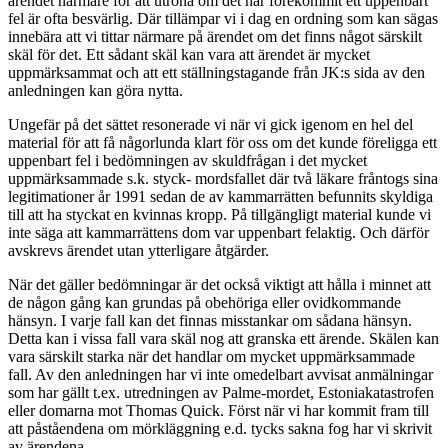
ärendet närmare för att utröna om det har förekommit ett uppenbart
fel är ofta besvärlig. Där tillämpar vi i dag en ordning som kan sägas
innebära att vi tittar närmare på ärendet om det finns något särskilt
skäl för det. Ett sådant skäl kan vara att ärendet är mycket
uppmärksammat och att ett ställningstagande från JK:s sida av den
anledningen kan göra nytta.
Ungefär på det sättet resonerade vi när vi gick igenom en hel del
material för att få någorlunda klart för oss om det kunde föreligga ett
uppenbart fel i bedömningen av skuldfrågan i det mycket
uppmärksammade s.k. styck- mordsfallet där två läkare fråntogs sina
legitimationer år 1991 sedan de av kammarrätten befunnits skyldiga
till att ha styckat en kvinnas kropp. På tillgängligt material kunde vi
inte säga att kammarrättens dom var uppenbart felaktig. Och därför
avskrevs ärendet utan ytterligare åtgärder.
När det gäller bedömningar är det också viktigt att hålla i minnet att
de någon gång kan grundas på obehöriga eller ovidkommande
hänsyn. I varje fall kan det finnas misstankar om sådana hänsyn.
Detta kan i vissa fall vara skäl nog att granska ett ärende. Skälen kan
vara särskilt starka när det handlar om mycket uppmärksammade
fall. Av den anledningen har vi inte omedelbart avvisat anmälningar
som har gällt t.ex. utredningen av Palme-mordet, Estoniakatastrofen
eller domarna mot Thomas Quick. Först när vi har kommit fram till
att påståendena om mörkläggning e.d. tycks sakna fog har vi skrivit
av ärendena.