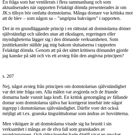
En fråga som har ventilerats i flera sammanhang och som
aktualiserades när rapporten Felaktigt dömda presenterades är om
JK:s tillsyn bör omfatta domstolarna. Många domare var kritiska mot
att de blev – som någon sa – ”angripna bakvägen” i rapporten.
Det är en grundläggande princip i en rättsstat att domstolarna dömer
självständigt och således utan att riksdagen, regeringen eller
myndigheterna lägger sig i den dömande verksamheten. Som
justitiekansler ställde jag mig bakom slutsatserna i rapporten
Felaktigt dömda. Genom att på det sättet kritisera dömandet gjorde
jag kanske på sätt och vis ett avsteg från den angivna principen?
s. 207
Nej, något avsteg från principen om domstolarnas självständighet
var det inte fråga om. Alla målen var avgjorda och de friande
domarna hade vunnit laga kraft. En kritisk genomgång av fällande
domar som domstolarna själva har korrigerat innebär inte något
ingrepp i domstolarnas självständighet. Därför vore det också
möjligt att t.ex. granska tingsrättsdomar som ändras av hovrätterna.
Men viktigare är att domstolarna visade sig ha brustit i sin
verksamhet i många av de elva fall som granskades av
projektgruppen. Och rättsväsendet hade därtill visat en mycket