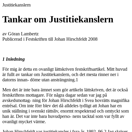
Justitiekanslern
Tankar om Justitiekanslern
av Göran Lambertz
Publicerad i Festskriften till Johan Hirschfeldt 2008
1 Inledning
För mig är detta en ovanligt lättskriven festskriftsartikel. Mitt huvud
är fullt av tankar om Justitiekanslern, och det mesta rinner ner i
datorns innan- döme utan ansträngning.1
Men det är inte bara ämnet som gör artikeln lättskriven, det är också
festskriftens mottagare. För några dagar sedan var jag på
avskedsmottag- ning för Johan Hirschfeldt i Svea hovrätts magnifika
entrésal. Om inte förr blev det då alldeles tydligt att Johan har en
unik ställning i svenskt rättsliv, enormt respekterad och omtyckt som
han är. Det var inte bara huvudperso- nens tacktal som var fyllt av
ovanligt mycket värme.
Johan Hirschfeldt var justitiekansler i fyra år, 1992–96.2 Jag skriver