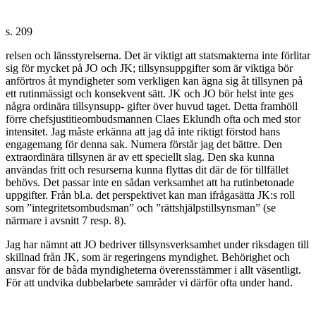
s. 209
relsen och länsstyrelserna. Det är viktigt att statsmakterna inte förlitar
sig för mycket på JO och JK; tillsynsuppgifter som är viktiga bör
anförtros åt myndigheter som verkligen kan ägna sig åt tillsynen på
ett rutinmässigt och konsekvent sätt. JK och JO bör helst inte ges
några ordinära tillsynsupp- gifter över huvud taget. Detta framhöll
förre chefsjustitieombudsmannen Claes Eklundh ofta och med stor
intensitet. Jag måste erkänna att jag då inte riktigt förstod hans
engagemang för denna sak. Numera förstår jag det bättre. Den
extraordinära tillsynen är av ett speciellt slag. Den ska kunna
användas fritt och resurserna kunna flyttas dit där de för tillfället
behövs. Det passar inte en sådan verksamhet att ha rutinbetonade
uppgifter. Från bl.a. det perspektivet kan man ifrågasätta JK:s roll
som ”integritetsombudsman” och ”rättshjälpstillsynsman” (se
närmare i avsnitt 7 resp. 8).
Jag har nämnt att JO bedriver tillsynsverksamhet under riksdagen till
skillnad från JK, som är regeringens myndighet. Behörighet och
ansvar för de båda myndigheterna överensstämmer i allt väsentligt.
För att undvika dubbelarbete samråder vi därför ofta under hand.