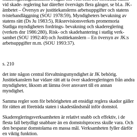
vid skade- reglering har därefter övervägts flera gånger, se bl.a. JK-
ämbetet – Översyn av justitiekanslerns arbetsuppgifter och statens
tvistehandläggning (SOU 1978:59), Myndigheters bevakning av
statens rätt (Ds Ju 1983:5), Riksrevisionsverkets promemoria
Statliga myndigheters fordrings- bevakning och skadereglering
(verkets dnr 1986:280), Risk- och skadehantering i statlig verk-
samhet (SOU 1992:40) och Justitiekanslern – En översyn av JK:s
arbetsuppgifter m.m. (SOU 1993:37).
s. 210
det inte någon central förvaltningsmyndighet är JK behörig.
Justitiekanslern har vidare rätt att ta över skaderegleringen från andra
myndigheter, liksom att lämna över ansvaret till en annan
myndighet.
Samma regler som för behörigheten att ensidigt reglera skador gäller
för rätten att företräda staten i skadeståndsmål inför domstol.
Skaderegleringsverksamheten är relativt snabb och effektiv, i de
flesta fall betydligt snabbare än en domstolsprocess skulle vara. Och
den besparar domstolarna en massa mål. Verksamheten fyller därför
en viktig funktion.