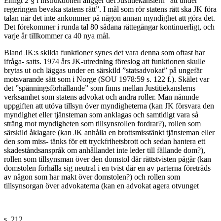
Enligt 2 § i instruktionen åligger det Justitiekanslern ”att under
regeringen bevaka statens rätt”. I mål som rör statens rätt ska JK föra
talan när det inte ankommer på någon annan myndighet att göra det.
Det förekommer i runda tal 80 sådana rättegångar kontinuerligt, och
varje år tillkommer ca 40 nya mål.
Bland JK:s skilda funktioner synes det vara denna som oftast har
ifråga- satts. 1974 års JK-utredning föreslog att funktionen skulle
brytas ut och läggas under en särskild ”statsadvokat” på ungefär
motsvarande sätt som i Norge (SOU 1978:59 s. 122 f.). Skälet var
det ”spänningsförhållande” som finns mellan Justitiekanslerns
verksamhet som statens advokat och andra roller. Man nämnde
uppgiften att utöva tillsyn över myndigheterna (kan JK försvara den
myndighet eller tjänsteman som anklagas och samtidigt vara så
sträng mot myndigheten som tillsynsrollen fordrar?), rollen som
särskild åklagare (kan JK anhålla en brottsmisstänkt tjänsteman eller
den som miss- tänks för ett tryckfrihetsbrott och sedan hantera ett
skadeståndsanspråk om anhållandet inte leder till fällande dom?),
rollen som tillsynsman över den domstol där rättstvisten pågår (kan
domstolen förhålla sig neutral i en tvist där en av parterna företräds
av någon som har makt över domstolen?) och rollen som
tillsynsorgan över advokaterna (kan en advokat agera otvunget
s. 212