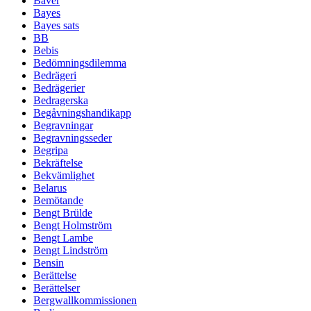
Bäver
Bayes
Bayes sats
BB
Bebis
Bedömningsdilemma
Bedrägeri
Bedrägerier
Bedragerska
Begåvningshandikapp
Begravningar
Begravningsseder
Begripa
Bekräftelse
Bekvämlighet
Belarus
Bemötande
Bengt Brülde
Bengt Holmström
Bengt Lambe
Bengt Lindström
Bensin
Berättelse
Berättelser
Bergwallkommissionen