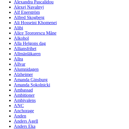
Alexandra Pascalidou
Alexej Navalnyj
Alf Enerström
Alfred Skogberg
Ali Hosseini Khomenei
Alibi
Alice Teororescu Måne
Alkohol
Alla Helgons dag
Alliansfrihet
Allmänläkaren
Allra
Allvar
Alumnidagen
Alzheimer
Amanda Ginsburg
Amanda Sokolnicki
Ambassad
Ambitioner
Ambivalens
ANC
Anchorage
Anden
Anders Agell
Anders Eka