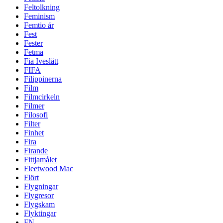
Feltolkning
Feminism
Femtio år
Fest
Fester
Fetma
Fia Iveslätt
FIFA
Filippinerna
Film
Filmcirkeln
Filmer
Filosofi
Filter
Finhet
Fira
Firande
Fittjamålet
Fleetwood Mac
Flört
Flygningar
Flygresor
Flygskam
Flyktingar
FN