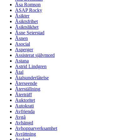
Åsa Romson
ASAP Rocky
Åsikter
Åsiktsfrihet
Åsiktslikhet
Åsne Seierstad
Åsnen
Asocial
Asperger
Assisterat självmord
Astana
Astrid Lindgren
Åtal
Åtalsunderlåtelse
Återseende
Återställning
Återträff
Auktoritet
Autokrati
Avfrienda
Avgå
Avhängd
Avhopparverksamhet
Avrättning
Avsked