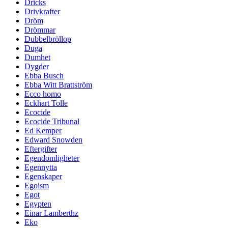
Dricks
Drivkrafter
Dröm
Drömmar
Dubbelbröllop
Duga
Dumhet
Dygder
Ebba Busch
Ebba Witt Brattström
Ecco homo
Eckhart Tolle
Ecocide
Ecocide Tribunal
Ed Kemper
Edward Snowden
Eftergifter
Egendomligheter
Egennytta
Egenskaper
Egoism
Egot
Egypten
Einar Lamberthz
Eko