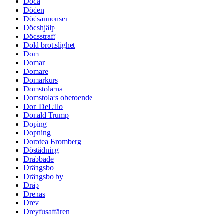
Döda
Döden
Dödsannonser
Dödshjälp
Dödsstraff
Dold brottslighet
Dom
Domar
Domare
Domarkurs
Domstolarna
Domstolars oberoende
Don DeLillo
Donald Trump
Doping
Dopning
Dorotea Bromberg
Döstädning
Drabbade
Drängsbo
Drängsbo by
Dråp
Drenas
Drev
Dreyfusaffären