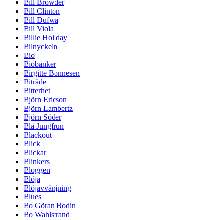
Bill Browder
Bill Clinton
Bill Dufwa
Bill Viola
Billie Holiday
Bilnyckeln
Bio
Biobanker
Birgitte Bonnesen
Biträde
Bitterhet
Björn Ericson
Björn Lambertz
Björn Söder
Blå Jungfrun
Blackout
Blick
Blickar
Blinkers
Bloggen
Blöja
Blöjavvänjning
Blues
Bo Göran Bodin
Bo Wahlstrand