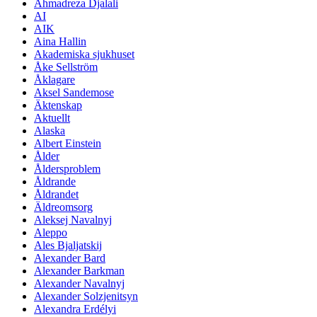
Ahmadreza Djalali
AI
AIK
Aina Hallin
Akademiska sjukhuset
Åke Sellström
Åklagare
Aksel Sandemose
Äktenskap
Aktuellt
Alaska
Albert Einstein
Ålder
Åldersproblem
Åldrande
Åldrandet
Äldreomsorg
Aleksej Navalnyj
Aleppo
Ales Bjaljatskij
Alexander Bard
Alexander Barkman
Alexander Navalnyj
Alexander Solzjenitsyn
Alexandra Erdélyi