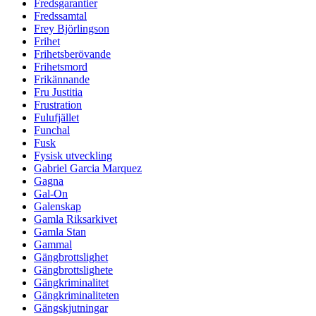
Fredsgarantier
Fredssamtal
Frey Björlingson
Frihet
Frihetsberövande
Frihetsmord
Frikännande
Fru Justitia
Frustration
Fulufjället
Funchal
Fusk
Fysisk utveckling
Gabriel Garcia Marquez
Gagna
Gal-On
Galenskap
Gamla Riksarkivet
Gamla Stan
Gammal
Gängbrottslighet
Gängbrottslighete
Gängkriminalitet
Gängkriminaliteten
Gängskjutningar