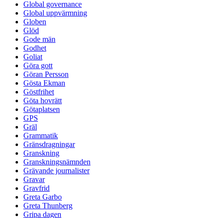
Global governance
Global uppvärmning
Globen
Glöd
Gode män
Godhet
Goliat
Göra gott
Göran Persson
Gösta Ekman
Göstfrihet
Göta hovrätt
Götaplatsen
GPS
Gräl
Grammatik
Gränsdragningar
Granskning
Granskningsnämnden
Grävande journalister
Gravar
Gravfrid
Greta Garbo
Greta Thunberg
Gripa dagen