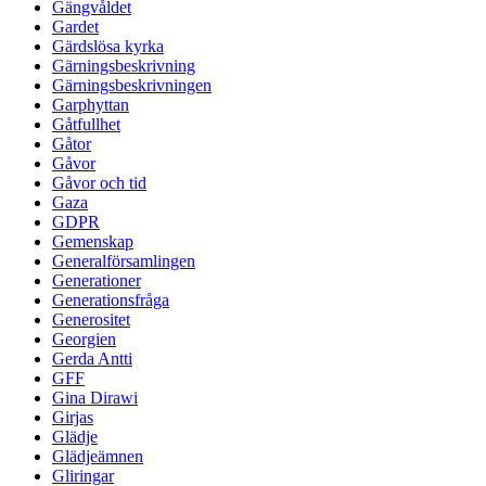
Gängvåldet
Gardet
Gärdslösa kyrka
Gärningsbeskrivning
Gärningsbeskrivningen
Garphyttan
Gåtfullhet
Gåtor
Gåvor
Gåvor och tid
Gaza
GDPR
Gemenskap
Generalförsamlingen
Generationer
Generationsfråga
Generositet
Georgien
Gerda Antti
GFF
Gina Dirawi
Girjas
Glädje
Glädjeämnen
Gliringar