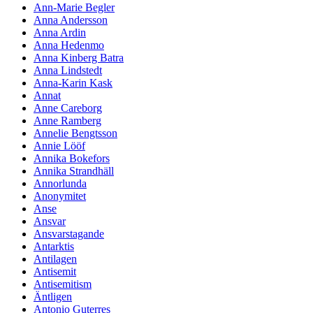
Ann-Marie Begler
Anna Andersson
Anna Ardin
Anna Hedenmo
Anna Kinberg Batra
Anna Lindstedt
Anna-Karin Kask
Annat
Anne Careborg
Anne Ramberg
Annelie Bengtsson
Annie Lööf
Annika Bokefors
Annika Strandhäll
Annorlunda
Anonymitet
Anse
Ansvar
Ansvarstagande
Antarktis
Antilagen
Antisemit
Antisemitism
Äntligen
Antonio Guterres