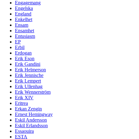
Engagemang
Engelska
England
Enkelhet
Ensam
Ensamhet
Entusiasm
EP
Erbil
Erdogan
Erik Eson
Erik Gandini
Erik Helmerson
Erik Jennische
Erik Lempert
Erik Ullenhag
Erik Wennerström
Erik XIV
Eritrea
Erkan Zengin
Ernest Hemingway
Eskil Andersson
Eskil Erlandsson
Essaouira
ESTA