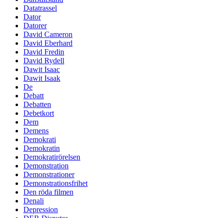
Datatrassel
Dator
Datorer
David Cameron
David Eberhard
David Fredin
David Rydell
Dawit Isaac
Dawit Isaak
De
Debatt
Debatten
Debetkort
Dem
Demens
Demokrati
Demokratin
Demokratirörelsen
Demonstration
Demonstrationer
Demonstrationsfrihet
Den röda filmen
Denali
Depression