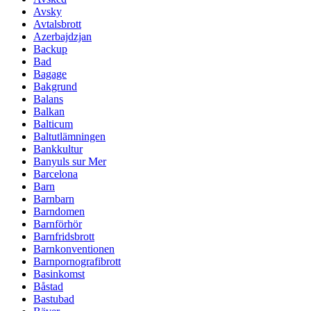
Avsky
Avtalsbrott
Azerbajdzjan
Backup
Bad
Bagage
Bakgrund
Balans
Balkan
Balticum
Baltutlämningen
Bankkultur
Banyuls sur Mer
Barcelona
Barn
Barnbarn
Barndomen
Barnförhör
Barnfridsbrott
Barnkonventionen
Barnpornografibrott
Basinkomst
Båstad
Bastubad