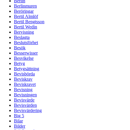
Berlin
Berlinmuren
Beröringar
Bertil Almlöf
Bertil Bengtsson
Bertil Wedin
Bervisning
Beslagta
Beslutsförhet
Besök
Besserwisser
Besvikelse
Betyg
Betygsättning
Bevisbörda
Beviskrav
Beviskravet
Bevisning
Bevisningen
Bevisvärde
Bevisvärden
Bevisvärdering
Big 5
Bilar
Bilder