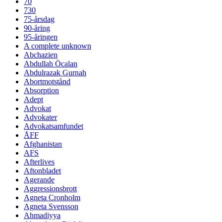
70
730
75-årsdag
90-åring
95-åringen
A complete unknown
Abchazien
Abdullah Öcalan
Abdulrazak Gurnah
Abortmotstånd
Absorption
Adept
Advokat
Advokater
Advokatsamfundet
ÅFF
Afghanistan
AFS
Afterlives
Aftonbladet
Agerande
Aggressionsbrott
Agneta Cronholm
Agneta Svensson
Ahmadiyya