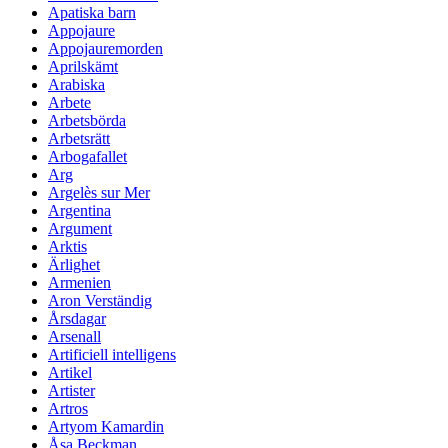
Apatiska barn
Appojaure
Appojauremorden
Aprilskämt
Arabiska
Arbete
Arbetsbörda
Arbetsrätt
Arbogafallet
Arg
Argelès sur Mer
Argentina
Argument
Arktis
Ärlighet
Armenien
Aron Verständig
Årsdagar
Arsenall
Artificiell intelligens
Artikel
Artister
Artros
Artyom Kamardin
Åsa Beckman