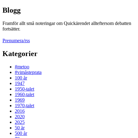
Blogg
Framför allt små noteringar om Quickärendet allteftersom debatten
fortsätter.
Prenumera/rss
Kategorier
#metoo
#vimåsteprata
100 år
1947
1950-talet
1960-talet
1969
1970-talet
2016
2020
2025
50 år
500 år