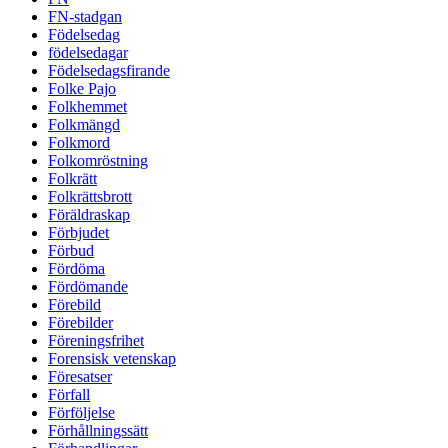
FN-stadgan
Födelsedag
födelsedagar
Födelsedagsfirande
Folke Pajo
Folkhemmet
Folkmängd
Folkmord
Folkomröstning
Folkrätt
Folkrättsbrott
Föräldraskap
Förbjudet
Förbud
Fördöma
Fördömande
Förebild
Förebilder
Föreningsfrihet
Forensisk vetenskap
Föresatser
Förfall
Förföljelse
Förhållningssätt