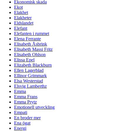
Ekonomisk skada
Ekot
Elakhet
Elakheter
Eldslandet
Elefant
Elefanten i rummet
Elena Ferrante
Elisabeth Åsbrink
Elisabeth Massi Fritz
Elisabeth Ohlson
Elissa Epel
Elizabeth Blackburn
Ellen Lagerblad
Ellinor Grimmark
Elsa Westerstad
Elsvig Lamberthz
Emma
Emma Frans
Emma Prytz
Emotionell utveckling
Empati
En broder mer
Ena ögat
Energi