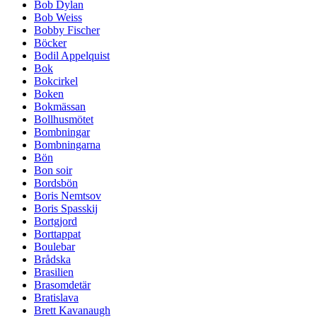
Bob Dylan
Bob Weiss
Bobby Fischer
Böcker
Bodil Appelquist
Bok
Bokcirkel
Boken
Bokmässan
Bollhusmötet
Bombningar
Bombningarna
Bön
Bon soir
Bordsbön
Boris Nemtsov
Boris Spasskij
Bortgjord
Borttappat
Boulebar
Brådska
Brasilien
Brasomdetär
Bratislava
Brett Kavanaugh