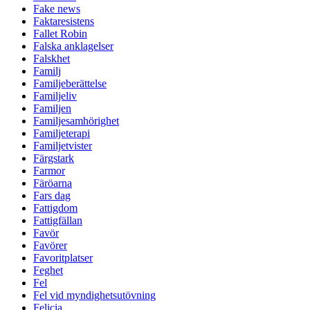
Fake news
Faktaresistens
Fallet Robin
Falska anklagelser
Falskhet
Familj
Familjeberättelse
Familjeliv
Familjen
Familjesamhörighet
Familjeterapi
Familjetvister
Färgstark
Farmor
Färöarna
Fars dag
Fattigdom
Fattigfällan
Favör
Favörer
Favoritplatser
Feghet
Fel
Fel vid myndighetsutövning
Felicia