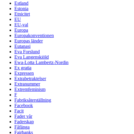
Estland
Estonia
Etnicitet
EU
EU-val
Europa
Europakonventionen
Europas länder
Eutanasi
Eva Forslund
Eva Langenskiöld
Ewa-Lotta Lambertz-Nordin
Ex gratia
Expressen
Extrabetraktelser
Extranummer
Extremfeminism
F
Fabriksåterställning
Facebook
Facit
Fader vår
Faderskap
Fåfänga
Fairbanks