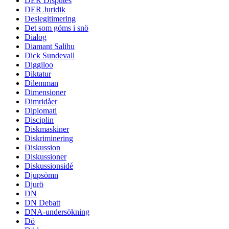
DER Disputes
DER Juridik
Deslegitimering
Det som göms i snö
Dialog
Diamant Salihu
Dick Sundevall
Diggiloo
Diktatur
Dilemman
Dimensioner
Dimridåer
Diplomati
Disciplin
Diskmaskiner
Diskriminering
Diskussion
Diskussioner
Diskussionsidé
Djupsömn
Djurö
DN
DN Debatt
DNA-undersökning
Dö