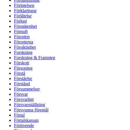
Förhandlingar
Förintelsen
Förklaringar
Förlåtelse
Förlust
Förmätenhet
Förnuft
Förorten
Förorterna
Försiktighet
Forskning
Forskning & Framsteg
Förskott
Försoning
Förstå
Förståelse
Förstånd
Försummelser
Försvar
Försvarligt
Försvarsställning
Försvunna föremål
Förtal
Förtalskassan
Förtroende