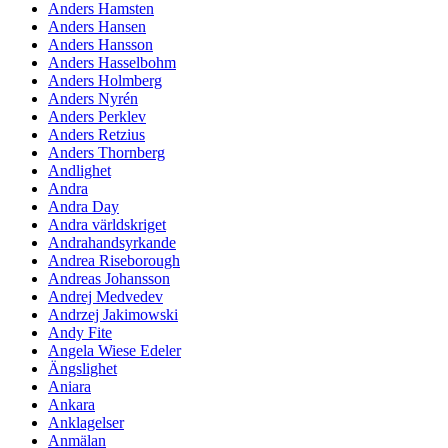
Anders Hamsten
Anders Hansen
Anders Hansson
Anders Hasselbohm
Anders Holmberg
Anders Nyrén
Anders Perklev
Anders Retzius
Anders Thornberg
Andlighet
Andra
Andra Day
Andra världskriget
Andrahandsyrkande
Andrea Riseborough
Andreas Johansson
Andrej Medvedev
Andrzej Jakimowski
Andy Fite
Angela Wiese Edeler
Ängslighet
Aniara
Ankara
Anklagelser
Anmälan