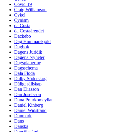
Covid-19
Craig Williamson
Cykel
Cynism
da Costa
da Costaärendet
Dackebo
Dag Hammarskjöld
Dagbok
Dagens Juridik
Dagens Nyheter
Dagsplanering
Dagsschema
Dala Floda
Dalby Söderskog
Dåligt sällskap
Dan Eliasson
Dan Josefsson
Dana Pourkomeylian
Daniel Kinberg
Daniel Widstrand
Danmark
Dans
Danska
Danstillstånd