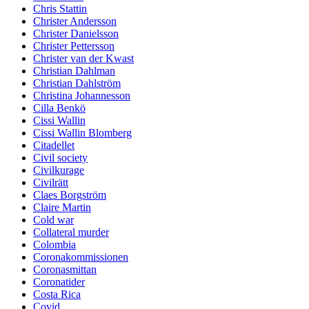
Chris Stattin
Christer Andersson
Christer Danielsson
Christer Pettersson
Christer van der Kwast
Christian Dahlman
Christian Dahlström
Christina Johannesson
Cilla Benkö
Cissi Wallin
Cissi Wallin Blomberg
Citadellet
Civil society
Civilkurage
Civilrätt
Claes Borgström
Claire Martin
Cold war
Collateral murder
Colombia
Coronakommissionen
Coronasmittan
Coronatider
Costa Rica
Covid