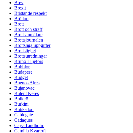
Brev
Brexit
Bristande respekt
Bröllop
Brott
Brott och straff
Brottsanmälare
Brottsjournalen
Brottsliga uppgifter
Brottslighet
Brottsutredningar
Bruno Liljefors
Bubblor
Budapest
Budget
Buenos Aires
Bujanovac
Bülent Keres
Bullerö
Burkini
Butiksdöd
Cablegate
Cadaques
Cajsa Lindholm
Camilla Kvartoft