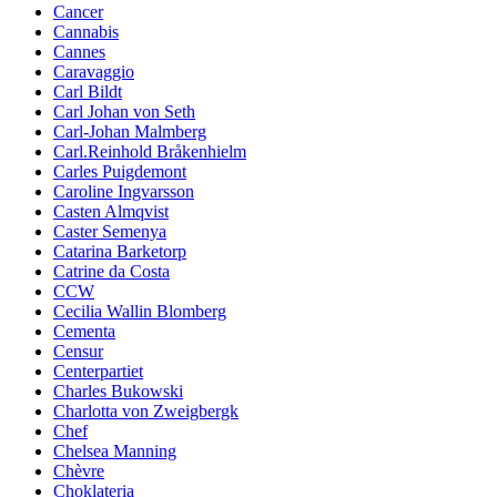
Cancer
Cannabis
Cannes
Caravaggio
Carl Bildt
Carl Johan von Seth
Carl-Johan Malmberg
Carl.Reinhold Bråkenhielm
Carles Puigdemont
Caroline Ingvarsson
Casten Almqvist
Caster Semenya
Catarina Barketorp
Catrine da Costa
CCW
Cecilia Wallin Blomberg
Cementa
Censur
Centerpartiet
Charles Bukowski
Charlotta von Zweigbergk
Chef
Chelsea Manning
Chèvre
Choklateria