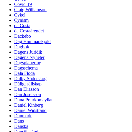
Covid-19
Craig Williamson
Cykel
Cynism
da Costa
da Costaärendet
Dackebo
Dag Hammarskjöld
Dagbok
Dagens Juridik
Dagens Nyheter
Dagsplanering
Dagsschema
Dala Floda
Dalby Söderskog
Dåligt sällskap
Dan Eliasson
Dan Josefsson
Dana Pourkomeylian
Daniel Kinberg
Daniel Widstrand
Danmark
Dans
Danska
Danstillstånd