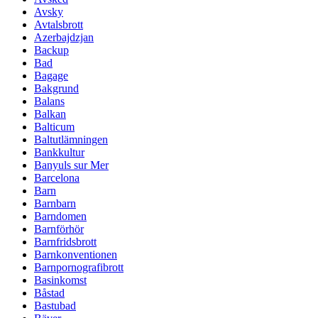
Avsky
Avtalsbrott
Azerbajdzjan
Backup
Bad
Bagage
Bakgrund
Balans
Balkan
Balticum
Baltutlämningen
Bankkultur
Banyuls sur Mer
Barcelona
Barn
Barnbarn
Barndomen
Barnförhör
Barnfridsbrott
Barnkonventionen
Barnpornografibrott
Basinkomst
Båstad
Bastubad