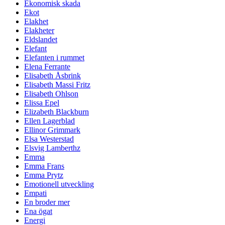
Ekonomisk skada
Ekot
Elakhet
Elakheter
Eldslandet
Elefant
Elefanten i rummet
Elena Ferrante
Elisabeth Åsbrink
Elisabeth Massi Fritz
Elisabeth Ohlson
Elissa Epel
Elizabeth Blackburn
Ellen Lagerblad
Ellinor Grimmark
Elsa Westerstad
Elsvig Lamberthz
Emma
Emma Frans
Emma Prytz
Emotionell utveckling
Empati
En broder mer
Ena ögat
Energi