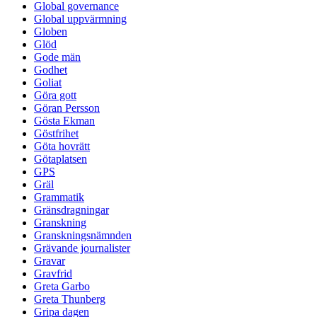
Global governance
Global uppvärmning
Globen
Glöd
Gode män
Godhet
Goliat
Göra gott
Göran Persson
Gösta Ekman
Göstfrihet
Göta hovrätt
Götaplatsen
GPS
Gräl
Grammatik
Gränsdragningar
Granskning
Granskningsnämnden
Grävande journalister
Gravar
Gravfrid
Greta Garbo
Greta Thunberg
Gripa dagen