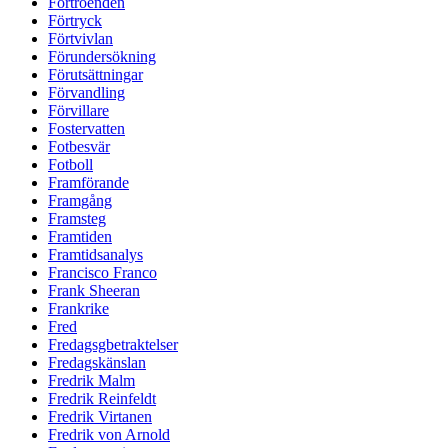
Förtroenden
Förtryck
Förtvivlan
Förundersökning
Förutsättningar
Förvandling
Förvillare
Fostervatten
Fotbesvär
Fotboll
Framförande
Framgång
Framsteg
Framtiden
Framtidsanalys
Francisco Franco
Frank Sheeran
Frankrike
Fred
Fredagsgbetraktelser
Fredagskänslan
Fredrik Malm
Fredrik Reinfeldt
Fredrik Virtanen
Fredrik von Arnold