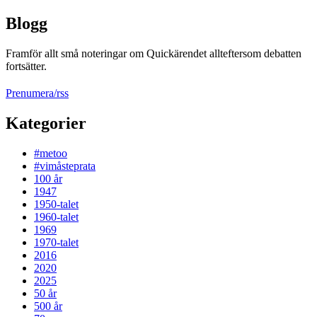
Blogg
Framför allt små noteringar om Quickärendet allteftersom debatten
fortsätter.
Prenumera/rss
Kategorier
#metoo
#vimåsteprata
100 år
1947
1950-talet
1960-talet
1969
1970-talet
2016
2020
2025
50 år
500 år