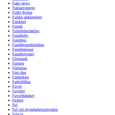
Fake news
Faktaresistens
Fallet Robin
Falska anklagelser
Falskhet
Familj
Familjeberättelse
Familjeliv
Familjen
Familjesamhörighet
Familjeterapi
Familjetvister
Färgstark
Farmor
Färöarna
Fars dag
Fattigdom
Fattigfällan
Favör
Favörer
Favoritplatser
Feghet
Fel
Fel vid myndighetsutövning
Felicia