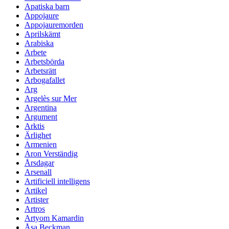
Apatiska barn
Appojaure
Appojauremorden
Aprilskämt
Arabiska
Arbete
Arbetsbörda
Arbetsrätt
Arbogafallet
Arg
Argelès sur Mer
Argentina
Argument
Arktis
Ärlighet
Armenien
Aron Verständig
Årsdagar
Arsenall
Artificiell intelligens
Artikel
Artister
Artros
Artyom Kamardin
Åsa Beckman