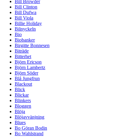
Bill Browder
Bill Clinton
Bill Dufwa
Bill Viola
Billie Holiday
Bilnyckeln
Bio
Biobanker
Birgitte Bonnesen
Biträde
Bitterhet
Björn Ericson
Björn Lambertz
Björn Söder
Blå Jungfrun
Blackout
Blick
Blickar
Blinkers
Bloggen
Blöja
Blöjavvänjning
Blues
Bo Göran Bodin
Bo Wahlstrand