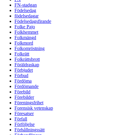
FN-stadgan
Födelsedag
födelsedagar
Födelsedagsfirande
Folke Pajo
Folkhemmet
Folkmängd
Folkmord
Folkomröstning
Folkrätt
Folkrättsbrott
Föräldraskap
Förbjudet
Förbud
Fördöma
Fördömande
Förebild
Förebilder
Föreningsfrihet
Forensisk vetenskap
Föresatser
Förfall
Förföljelse
Förhållningssätt