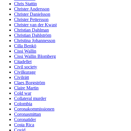
Chris Stattin
Christer Andersson
Christer Danielsson
Christer Pettersson
Christer van der Kwast
Christian Dahlman
Christian Dahlström
Christina Johannesson
Cilla Benkö
Cissi Wallin
Cissi Wallin Blomberg
Citadellet
Civil society
Civilkurage
Civilrätt
Claes Borgström
Claire Martin
Cold war
Collateral murder
Colombia
Coronakommissionen
Coronasmittan
Coronatider
Costa Rica
Covid