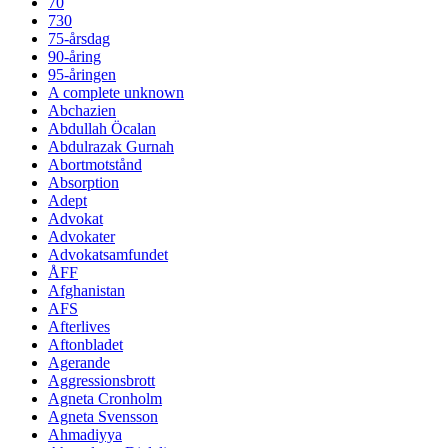
70
730
75-årsdag
90-åring
95-åringen
A complete unknown
Abchazien
Abdullah Öcalan
Abdulrazak Gurnah
Abortmotstånd
Absorption
Adept
Advokat
Advokater
Advokatsamfundet
ÅFF
Afghanistan
AFS
Afterlives
Aftonbladet
Agerande
Aggressionsbrott
Agneta Cronholm
Agneta Svensson
Ahmadiyya