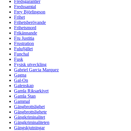
Fredsgarantier
Fredssamtal
Frey Björlingson
Frihet
Frihetsberövande
Frihetsmord
Frikännande
Fru Justitia
Frustration
Fulufjället
Funchal
Fusk
Fysisk utveckling
Gabriel Garcia Marquez
Gagna
Gal-On
Galenskap
Gamla Riksarkivet
Gamla Stan
Gammal
Gängbrottslighet
Gängbrottslighete
Gängkriminalitet
Gängkriminaliteten
Gängskjutningar