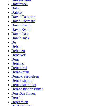
Datatrassel
Dator
Datorer
David Cameron
David Eberhard
David Fredin
David Rydell
Dawit Isaac
Dawit Isaak
De
Debatt
Debatten
Debetkort
Dem
Demens
Demokrati
Demokratin
Demokratirörelsen
Demonstration
Demonstrationer
Demonstrationsfrihet
Den röda filmen
Denali
Depression