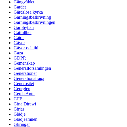
Gängvåldet
Gardet
Gärdslösa kyrka
Gärningsbeskrivning
Gärningsbeskrivningen
Garphyttan
Gåtfullhet
Gåtor
Gåvor
Gåvor och tid
Gaza
GDPR
Gemenskap
Generalförsamlingen
Generationer
Generationsfråga
Generositet
Georgien
Gerda Antti
GFF
Gina Dirawi
Girjas
Glädje
Glädjeämnen
Gliringar