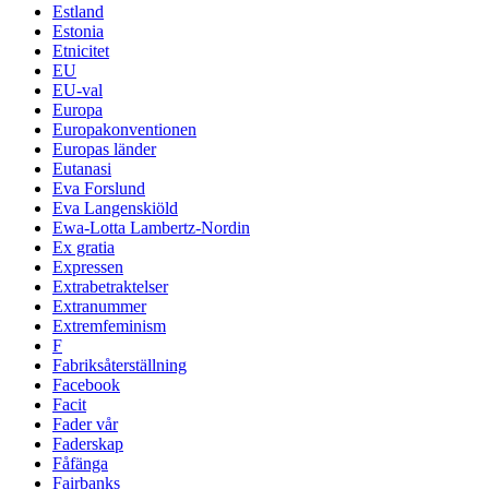
Estland
Estonia
Etnicitet
EU
EU-val
Europa
Europakonventionen
Europas länder
Eutanasi
Eva Forslund
Eva Langenskiöld
Ewa-Lotta Lambertz-Nordin
Ex gratia
Expressen
Extrabetraktelser
Extranummer
Extremfeminism
F
Fabriksåterställning
Facebook
Facit
Fader vår
Faderskap
Fåfänga
Fairbanks