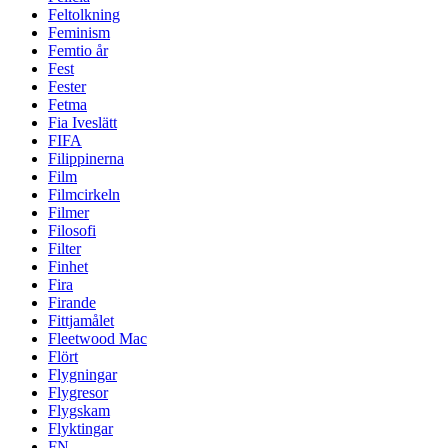
Feltolkning
Feminism
Femtio år
Fest
Fester
Fetma
Fia Iveslätt
FIFA
Filippinerna
Film
Filmcirkeln
Filmer
Filosofi
Filter
Finhet
Fira
Firande
Fittjamålet
Fleetwood Mac
Flört
Flygningar
Flygresor
Flygskam
Flyktingar
FN