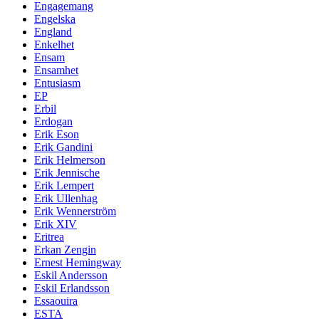
Engagemang
Engelska
England
Enkelhet
Ensam
Ensamhet
Entusiasm
EP
Erbil
Erdogan
Erik Eson
Erik Gandini
Erik Helmerson
Erik Jennische
Erik Lempert
Erik Ullenhag
Erik Wennerström
Erik XIV
Eritrea
Erkan Zengin
Ernest Hemingway
Eskil Andersson
Eskil Erlandsson
Essaouira
ESTA