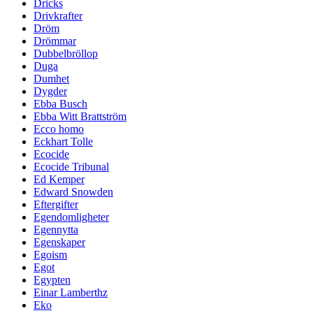
Dricks
Drivkrafter
Dröm
Drömmar
Dubbelbröllop
Duga
Dumhet
Dygder
Ebba Busch
Ebba Witt Brattström
Ecco homo
Eckhart Tolle
Ecocide
Ecocide Tribunal
Ed Kemper
Edward Snowden
Eftergifter
Egendomligheter
Egennytta
Egenskaper
Egoism
Egot
Egypten
Einar Lamberthz
Eko