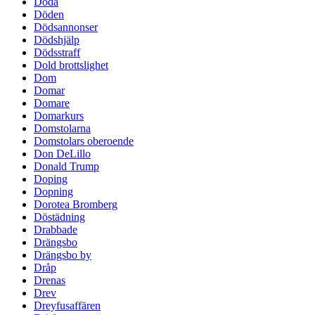
Döda
Döden
Dödsannonser
Dödshjälp
Dödsstraff
Dold brottslighet
Dom
Domar
Domare
Domarkurs
Domstolarna
Domstolars oberoende
Don DeLillo
Donald Trump
Doping
Dopning
Dorotea Bromberg
Döstädning
Drabbade
Drängsbo
Drängsbo by
Dråp
Drenas
Drev
Dreyfusaffären