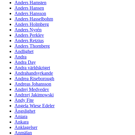
Anders Hamsten
Anders Hansen
Anders Hansson
Anders Hasselbohm
Anders Holmberg
Anders Nyrén
Anders Perklev
Anders Retzius
Anders Thornberg
Andlighet
Andra
Andra Day
Andra världskriget
Andrahandsyrkande
Andrea Riseborough
Andreas Johansson
Andrej Medvedev
Andrzej Jakimowski
Andy Fite
Angela Wiese Edeler
Ängslighet
Aniara
Ankara
Anklagelser
Anmälan