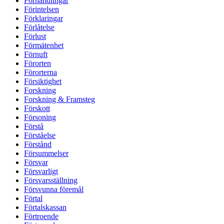
Förhandlingar
Förintelsen
Förklaringar
Förlåtelse
Förlust
Förmätenhet
Förnuft
Förorten
Förorterna
Försiktighet
Forskning
Forskning & Framsteg
Förskott
Försoning
Förstå
Förståelse
Förstånd
Försummelser
Försvar
Försvarligt
Försvarsställning
Försvunna föremål
Förtal
Förtalskassan
Förtroende