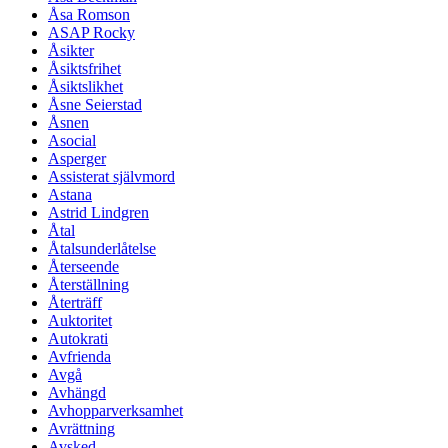
Åsa Romson
ASAP Rocky
Åsikter
Åsiktsfrihet
Åsiktslikhet
Åsne Seierstad
Åsnen
Asocial
Asperger
Assisterat självmord
Astana
Astrid Lindgren
Åtal
Åtalsunderlåtelse
Återseende
Återställning
Återträff
Auktoritet
Autokrati
Avfrienda
Avgå
Avhängd
Avhopparverksamhet
Avrättning
Avsked