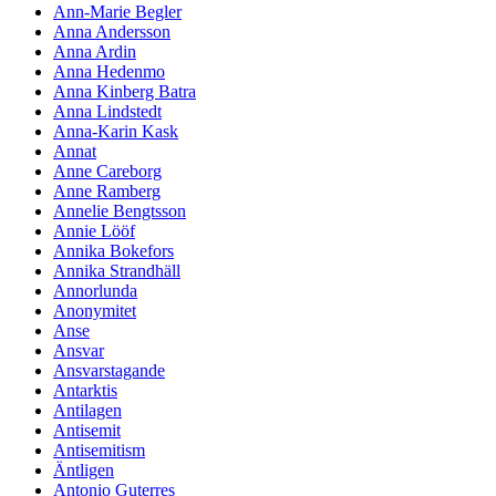
Ann-Marie Begler
Anna Andersson
Anna Ardin
Anna Hedenmo
Anna Kinberg Batra
Anna Lindstedt
Anna-Karin Kask
Annat
Anne Careborg
Anne Ramberg
Annelie Bengtsson
Annie Lööf
Annika Bokefors
Annika Strandhäll
Annorlunda
Anonymitet
Anse
Ansvar
Ansvarstagande
Antarktis
Antilagen
Antisemit
Antisemitism
Äntligen
Antonio Guterres