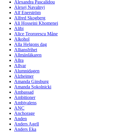
Alexandra Pascalidou
Alexej Navalnyj
Alf Enerström
Alfred Skogberg
Ali Hosseini Khomenei
Alibi
Alice Teororescu Måne
Alkohol
Alla Helgons dag
Alliansfrihet
Allmänläkaren
Allra
Allvar
Alumnidagen
Alzheimer
Amanda Ginsburg
Amanda Sokolnicki
Ambassad
Ambitioner
Ambivalens
ANC
Anchorage
Anden
Anders Agell
Anders Eka