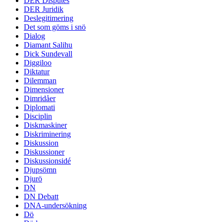
DER Disputes
DER Juridik
Deslegitimering
Det som göms i snö
Dialog
Diamant Salihu
Dick Sundevall
Diggiloo
Diktatur
Dilemman
Dimensioner
Dimridåer
Diplomati
Disciplin
Diskmaskiner
Diskriminering
Diskussion
Diskussioner
Diskussionsidé
Djupsömn
Djurö
DN
DN Debatt
DNA-undersökning
Dö