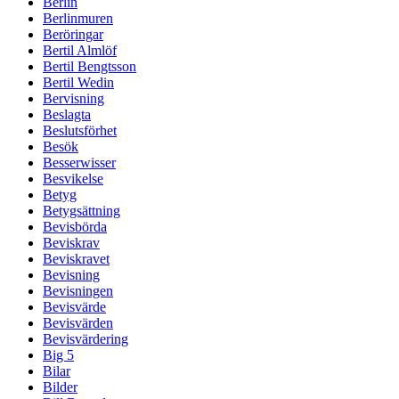
Berlin
Berlinmuren
Beröringar
Bertil Almlöf
Bertil Bengtsson
Bertil Wedin
Bervisning
Beslagta
Beslutsförhet
Besök
Besserwisser
Besvikelse
Betyg
Betygsättning
Bevisbörda
Beviskrav
Beviskravet
Bevisning
Bevisningen
Bevisvärde
Bevisvärden
Bevisvärdering
Big 5
Bilar
Bilder