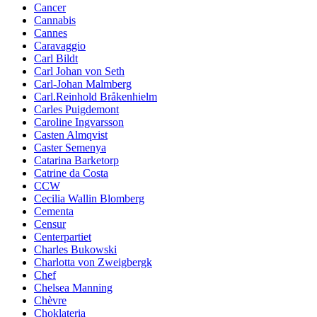
Cancer
Cannabis
Cannes
Caravaggio
Carl Bildt
Carl Johan von Seth
Carl-Johan Malmberg
Carl.Reinhold Bråkenhielm
Carles Puigdemont
Caroline Ingvarsson
Casten Almqvist
Caster Semenya
Catarina Barketorp
Catrine da Costa
CCW
Cecilia Wallin Blomberg
Cementa
Censur
Centerpartiet
Charles Bukowski
Charlotta von Zweigbergk
Chef
Chelsea Manning
Chèvre
Choklateria