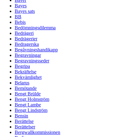
Bäver
Bayes
Bayes sats
BB
Bebis
Bedömningsdilemma
Bedrägeri
Bedrägerier
Bedragerska
Begåvningshandikapp
Begravningar
Begravningsseder
Begripa
Bekräftelse
Bekvämlighet
Belarus
Bemötande
Bengt Brülde
Bengt Holmström
Bengt Lambe
Bengt Lindström
Bensin
Berättelse
Berättelser
Bergwallkommissionen