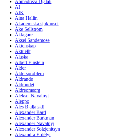
Ahmadreza Djalali
AI
AIK
Aina Hallin
Akademiska sjukhuset
Åke Sellström
Åklagare
Aksel Sandemose
Äktenskap
Aktuellt
Alaska
Albert Einstein
Ålder
Åldersproblem
Åldrande
Åldrandet
Äldreomsorg
Aleksej Navalnyj
Aleppo
Ales Bjaljatskij
Alexander Bard
Alexander Barkman
Alexander Navalnyj
Alexander Solzjenitsyn
Alexandra Erdélyi