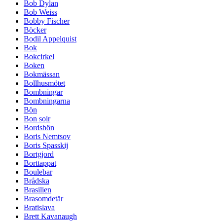
Bob Dylan
Bob Weiss
Bobby Fischer
Böcker
Bodil Appelquist
Bok
Bokcirkel
Boken
Bokmässan
Bollhusmötet
Bombningar
Bombningarna
Bön
Bon soir
Bordsbön
Boris Nemtsov
Boris Spasskij
Bortgjord
Borttappat
Boulebar
Brådska
Brasilien
Brasomdetär
Bratislava
Brett Kavanaugh