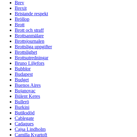
Brev
Brexit
Bristande respekt
Bröllop
Brott
Brott och straff
Brottsanmälare
Brottsjournalen
Brottsliga uppgifter
Brottslighet
Brottsutredningar
Bruno Liljefors
Bubblor
Budapest
Budget
Buenos Aires
Bujanovac
Bülent Keres
Bullerö
Burkini
Butiksdöd
Cablegate
Cadaques
Cajsa Lindholm
Camilla Kvartoft