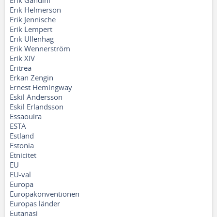
Erik Gandini
Erik Helmerson
Erik Jennische
Erik Lempert
Erik Ullenhag
Erik Wennerström
Erik XIV
Eritrea
Erkan Zengin
Ernest Hemingway
Eskil Andersson
Eskil Erlandsson
Essaouira
ESTA
Estland
Estonia
Etnicitet
EU
EU-val
Europa
Europakonventionen
Europas länder
Eutanasi