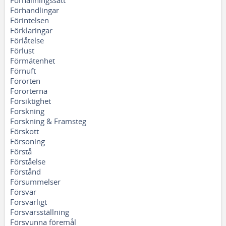
Förhållningssätt
Förhandlingar
Förintelsen
Förklaringar
Förlåtelse
Förlust
Förmätenhet
Förnuft
Förorten
Förorterna
Försiktighet
Forskning
Forskning & Framsteg
Förskott
Försoning
Förstå
Förståelse
Förstånd
Försummelser
Försvar
Försvarligt
Försvarsställning
Försvunna föremål