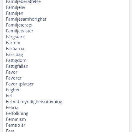
Familjeberättelse
Familjeliv
Familjen
Familjesamhörighet
Familjeterapi
Familjetvister
Färgstark
Farmor
Färöarna
Fars dag
Fattigdom
Fattigfällan
Favör
Favörer
Favoritplatser
Feghet
Fel
Fel vid myndighetsutövning
Felicia
Feltolkning
Feminism
Femtio år
Fest