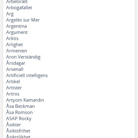
Arbetsrätt
Arbogafallet
Arg
Argelès sur Mer
Argentina
Argument
Arktis
Ärlighet
Armenien
Aron Verständig
Årsdagar
Arsenall
Artificiell intelligens
Artikel
Artister
Artros
Artyom Kamardin
Åsa Beckman
Åsa Romson
ASAP Rocky
Åsikter
Åsiktsfrihet
Åsiktslikhet