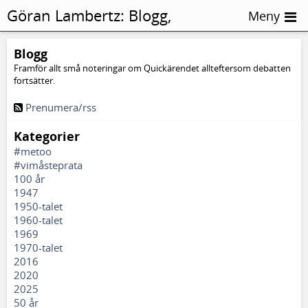
Göran Lambertz:
Blogg,
Meny
Deslegitimering
Blogg
Framför allt små noteringar om Quickärendet allteftersom debatten
fortsätter.
Prenumera/rss
Kategorier
#metoo
#vimåsteprata
100 år
1947
1950-talet
1960-talet
1969
1970-talet
2016
2020
2025
50 år