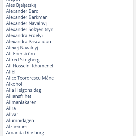
Ales Bjaljatskij
Alexander Bard
Alexander Barkman
Alexander Navalnyj
Alexander Solzjenitsyn
Alexandra Erdélyi
Alexandra Pascalidou
Alexej Navalnyj
Alf Enerström
Alfred Skogberg
Ali Hosseini Khomenei
Alibi
Alice Teororescu Måne
Alkohol
Alla Helgons dag
Alliansfrihet
Allmänläkaren
Allra
Allvar
Alumnidagen
Alzheimer
Amanda Ginsburg