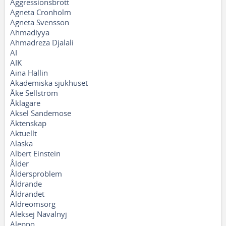
Aggressionsbrott
Agneta Cronholm
Agneta Svensson
Ahmadiyya
Ahmadreza Djalali
AI
AIK
Aina Hallin
Akademiska sjukhuset
Åke Sellström
Åklagare
Aksel Sandemose
Äktenskap
Aktuellt
Alaska
Albert Einstein
Ålder
Åldersproblem
Åldrande
Åldrandet
Äldreomsorg
Aleksej Navalnyj
Aleppo