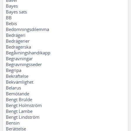
Bäver
Bayes
Bayes sats
BB
Bebis
Bedömningsdilemma
Bedrägeri
Bedrägerier
Bedragerska
Begåvningshandikapp
Begravningar
Begravningsseder
Begripa
Bekräftelse
Bekvämlighet
Belarus
Bemötande
Bengt Brülde
Bengt Holmström
Bengt Lambe
Bengt Lindström
Bensin
Berättelse