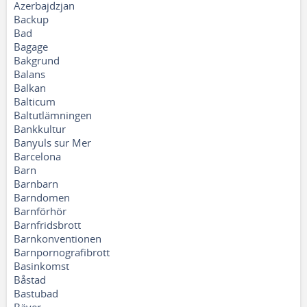
Azerbajdzjan
Backup
Bad
Bagage
Bakgrund
Balans
Balkan
Balticum
Baltutlämningen
Bankkultur
Banyuls sur Mer
Barcelona
Barn
Barnbarn
Barndomen
Barnförhör
Barnfridsbrott
Barnkonventionen
Barnpornografibrott
Basinkomst
Båstad
Bastubad