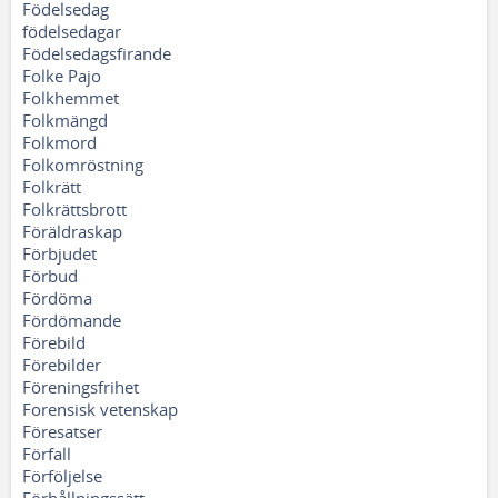
Födelsedag
födelsedagar
Födelsedagsfirande
Folke Pajo
Folkhemmet
Folkmängd
Folkmord
Folkomröstning
Folkrätt
Folkrättsbrott
Föräldraskap
Förbjudet
Förbud
Fördöma
Fördömande
Förebild
Förebilder
Föreningsfrihet
Forensisk vetenskap
Föresatser
Förfall
Förföljelse