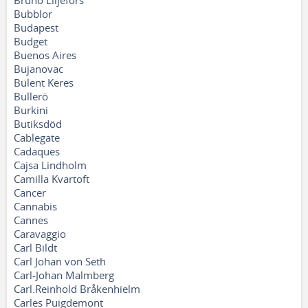
Bruno Liljefors
Bubblor
Budapest
Budget
Buenos Aires
Bujanovac
Bülent Keres
Bullerö
Burkini
Butiksdöd
Cablegate
Cadaques
Cajsa Lindholm
Camilla Kvartoft
Cancer
Cannabis
Cannes
Caravaggio
Carl Bildt
Carl Johan von Seth
Carl-Johan Malmberg
Carl.Reinhold Bråkenhielm
Carles Puigdemont