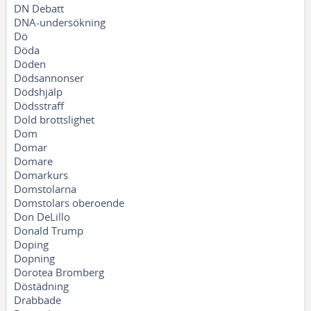
DN Debatt
DNA-undersökning
Dö
Döda
Döden
Dödsannonser
Dödshjälp
Dödsstraff
Dold brottslighet
Dom
Domar
Domare
Domarkurs
Domstolarna
Domstolars oberoende
Don DeLillo
Donald Trump
Doping
Dopning
Dorotea Bromberg
Döstädning
Drabbade