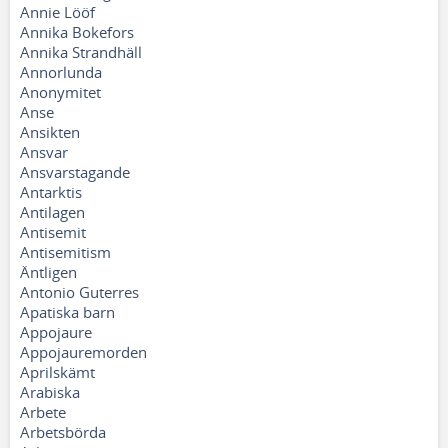
Annie Lööf
Annika Bokefors
Annika Strandhäll
Annorlunda
Anonymitet
Anse
Ansikten
Ansvar
Ansvarstagande
Antarktis
Antilagen
Antisemit
Antisemitism
Äntligen
Antonio Guterres
Apatiska barn
Appojaure
Appojauremorden
Aprilskämt
Arabiska
Arbete
Arbetsbörda