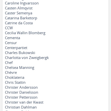
Caroline Ingvarsson
Casten Almqvist
Caster Semenya
Catarina Barketorp
Catrine da Costa
CCW
Cecilia Wallin Blomberg
Cementa
Censur
Centerpartiet
Charles Bukowski
Charlotta von Zweigbergk
Chef
Chelsea Manning
Chèvre
Choklateria
Chris Stattin
Christer Andersson
Christer Danielsson
Christer Pettersson
Christer van der Kwast
Christian Dahlman