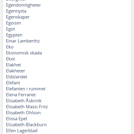
Egendomligheter
Egennytta
Egenskaper
Egoism
Egot
Egypten
Einar Lamberthz
Eko
Ekonomisk skada
Ekot
Elakhet
Elakheter
Eldslandet
Elefant
Elefanten i rummet
Elena Ferrante
Elisabeth Åsbrink
Elisabeth Massi Fritz
Elisabeth Ohlson
Elissa Epel
Elizabeth Blackburn
Ellen Lagerblad