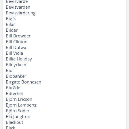
Bevisvärde
Bevisvärden
Bevisvärdering
Big 5
Bilar
Bilder
Bill Browder
Bill Clinton
Bill Dufwa
Bill Viola
Billie Holiday
Bilnyckeln
Bio
Biobanker
Birgitte Bonnesen
Biträde
Bitterhet
Björn Ericson
Björn Lambertz
Björn Söder
Blå Jungfrun
Blackout
Blick