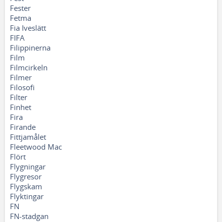
Fester
Fetma
Fia Iveslätt
FIFA
Filippinerna
Film
Filmcirkeln
Filmer
Filosofi
Filter
Finhet
Fira
Firande
Fittjamålet
Fleetwood Mac
Flört
Flygningar
Flygresor
Flygskam
Flyktingar
FN
FN-stadgan