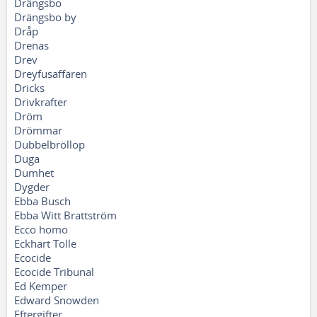
Drängsbo
Drängsbo by
Dråp
Drenas
Drev
Dreyfusaffären
Dricks
Drivkrafter
Dröm
Drömmar
Dubbelbröllop
Duga
Dumhet
Dygder
Ebba Busch
Ebba Witt Brattström
Ecco homo
Eckhart Tolle
Ecocide
Ecocide Tribunal
Ed Kemper
Edward Snowden
Eftergifter