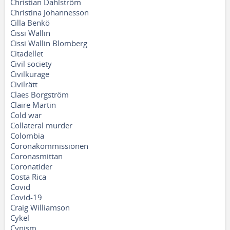
Christian Dahlström
Christina Johannesson
Cilla Benkö
Cissi Wallin
Cissi Wallin Blomberg
Citadellet
Civil society
Civilkurage
Civilrätt
Claes Borgström
Claire Martin
Cold war
Collateral murder
Colombia
Coronakommissionen
Coronasmittan
Coronatider
Costa Rica
Covid
Covid-19
Craig Williamson
Cykel
Cynism