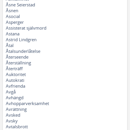
Åsne Seierstad
Åsnen
Asocial
Asperger
Assisterat självmord
Astana
Astrid Lindgren
Åtal
Åtalsunderlåtelse
Återseende
Återställning
Återträff
Auktoritet
Autokrati
Avfrienda
Avgå
Avhängd
Avhopparverksamhet
Avrättning
Avsked
Avsky
Avtalsbrott