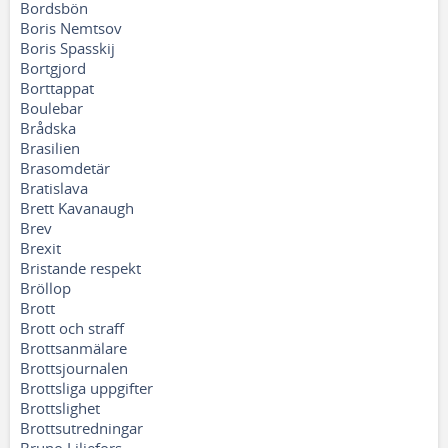
Bordsbön
Boris Nemtsov
Boris Spasskij
Bortgjord
Borttappat
Boulebar
Brådska
Brasilien
Brasomdetär
Bratislava
Brett Kavanaugh
Brev
Brexit
Bristande respekt
Bröllop
Brott
Brott och straff
Brottsanmälare
Brottsjournalen
Brottsliga uppgifter
Brottslighet
Brottsutredningar