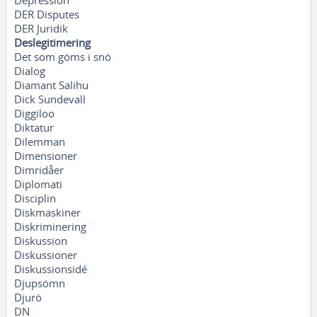
Depression
DER Disputes
DER Juridik
Deslegitimering
Det som göms i snö
Dialog
Diamant Salihu
Dick Sundevall
Diggiloo
Diktatur
Dilemman
Dimensioner
Dimridåer
Diplomati
Disciplin
Diskmaskiner
Diskriminering
Diskussion
Diskussioner
Diskussionsidé
Djupsömn
Djurö
DN