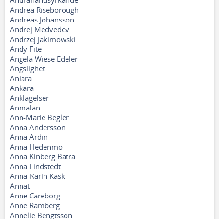
Andrahandsyrkande
Andrea Riseborough
Andreas Johansson
Andrej Medvedev
Andrzej Jakimowski
Andy Fite
Angela Wiese Edeler
Ängslighet
Aniara
Ankara
Anklagelser
Anmälan
Ann-Marie Begler
Anna Andersson
Anna Ardin
Anna Hedenmo
Anna Kinberg Batra
Anna Lindstedt
Anna-Karin Kask
Annat
Anne Careborg
Anne Ramberg
Annelie Bengtsson