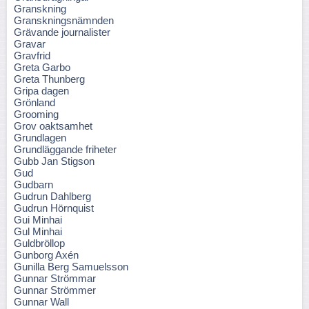
Granskning
Granskningsnämnden
Grävande journalister
Gravar
Gravfrid
Greta Garbo
Greta Thunberg
Gripa dagen
Grönland
Grooming
Grov oaktsamhet
Grundlagen
Grundläggande friheter
Gubb Jan Stigson
Gud
Gudbarn
Gudrun Dahlberg
Gudrun Hörnquist
Gui Minhai
Gul Minhai
Guldbröllop
Gunborg Axén
Gunilla Berg Samuelsson
Gunnar Strömmar
Gunnar Strömmer
Gunnar Wall