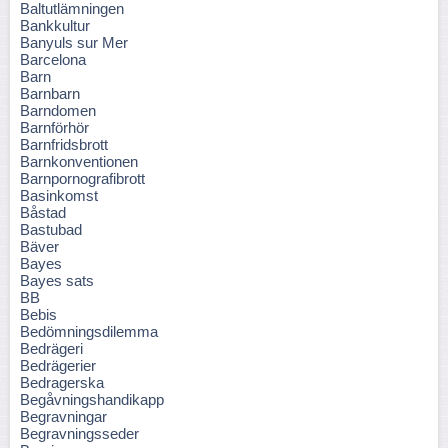
Baltutlämningen
Bankkultur
Banyuls sur Mer
Barcelona
Barn
Barnbarn
Barndomen
Barnförhör
Barnfridsbrott
Barnkonventionen
Barnpornografibrott
Basinkomst
Båstad
Bastubad
Bäver
Bayes
Bayes sats
BB
Bebis
Bedömningsdilemma
Bedrägeri
Bedrägerier
Bedragerska
Begåvningshandikapp
Begravningar
Begravningsseder