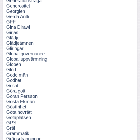
Generationsfråga
Generositet
Georgien
Gerda Antti
GFF
Gina Dirawi
Girjas
Glädje
Glädjeämnen
Gliringar
Global governance
Global uppvärmning
Globen
Glöd
Gode män
Godhet
Goliat
Göra gott
Göran Persson
Gösta Ekman
Göstfrihet
Göta hovrätt
Götaplatsen
GPS
Gräl
Grammatik
Gränsdragningar