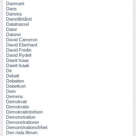
Danmark
Dans
Danska
Danstillstånd
Datatrassel
Dator
Datorer
David Cameron
David Eberhard
David Fredin
David Rydell
Dawit Isaac
Dawit Isaak
De
Debatt
Debatten
Debetkort
Dem
Demens
Demokrati
Demokratin
Demokratirörelsen
Demonstration
Demonstrationer
Demonstrationsfrihet
Den röda filmen