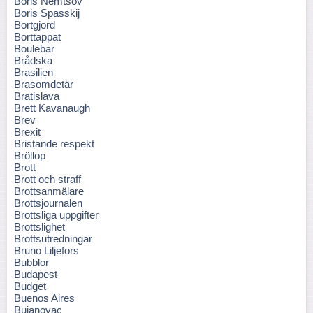
Boris Nemtsov
Boris Spasskij
Bortgjord
Borttappat
Boulebar
Brådska
Brasilien
Brasomdetär
Bratislava
Brett Kavanaugh
Brev
Brexit
Bristande respekt
Bröllop
Brott
Brott och straff
Brottsanmälare
Brottsjournalen
Brottsliga uppgifter
Brottslighet
Brottsutredningar
Bruno Liljefors
Bubblor
Budapest
Budget
Buenos Aires
Bujanovac