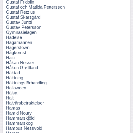
Gustaf Fridolin
Gustaf och Matilda Pettersson
Gustaf Retzius
Gustaf Skarsgård
Gustav Juntti
Gustav Petersson
Gymnasielagen
Hädelse
Hagamannen
Hagerstown
Hågkomst
Haiti
Håkan Nesser
Håkon Grøttland
Häktad
Häktning
Häktningsförhandling
Halloween
Hälsa
Halt
Halvårsbetraktelser
Hamas
Hamid Noury
Hammarskjöld
Hammarskog
Hampus Nessvold