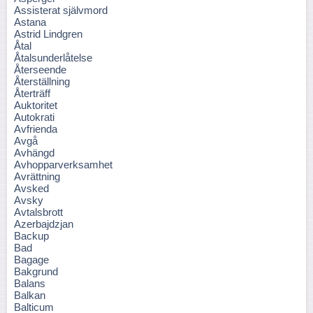
Assisterat självmord
Astana
Astrid Lindgren
Åtal
Åtalsunderlåtelse
Återseende
Återställning
Återträff
Auktoritet
Autokrati
Avfrienda
Avgå
Avhängd
Avhopparverksamhet
Avrättning
Avsked
Avsky
Avtalsbrott
Azerbajdzjan
Backup
Bad
Bagage
Bakgrund
Balans
Balkan
Balticum