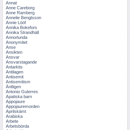
Annat
Anne Careborg
Anne Ramberg
Annelie Bengtsson
Annie Lööf
Annika Bokefors
Annika Strandhäll
Annorlunda
Anonymitet
Anse
Ansikten
Ansvar
Ansvarstagande
Antarktis
Antilagen
Antisemit
Antisemitism
Äntligen
Antonio Guterres
Apatiska barn
Appojaure
Appojauremorden
Aprilskämt
Arabiska
Arbete
Arbetsbörda