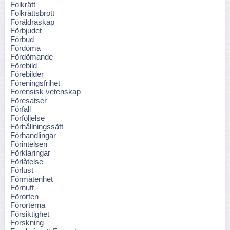
Folkrätt
Folkrättsbrott
Föräldraskap
Förbjudet
Förbud
Fördöma
Fördömande
Förebild
Förebilder
Föreningsfrihet
Forensisk vetenskap
Föresatser
Förfall
Förföljelse
Förhållningssätt
Förhandlingar
Förintelsen
Förklaringar
Förlåtelse
Förlust
Förmätenhet
Förnuft
Förorten
Förorterna
Försiktighet
Forskning