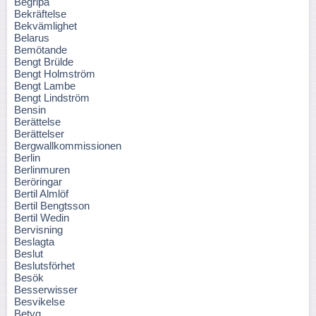
Begripa
Bekräftelse
Bekvämlighet
Belarus
Bemötande
Bengt Brülde
Bengt Holmström
Bengt Lambe
Bengt Lindström
Bensin
Berättelse
Berättelser
Bergwallkommissionen
Berlin
Berlinmuren
Beröringar
Bertil Almlöf
Bertil Bengtsson
Bertil Wedin
Bervisning
Beslagta
Beslut
Beslutsförhet
Besök
Besserwisser
Besvikelse
Betyg