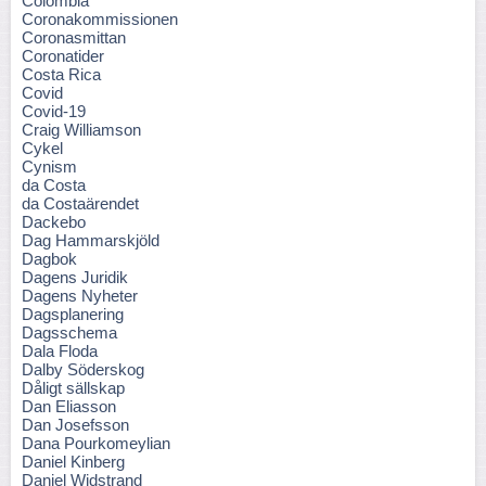
Colombia
Coronakommissionen
Coronasmittan
Coronatider
Costa Rica
Covid
Covid-19
Craig Williamson
Cykel
Cynism
da Costa
da Costaärendet
Dackebo
Dag Hammarskjöld
Dagbok
Dagens Juridik
Dagens Nyheter
Dagsplanering
Dagsschema
Dala Floda
Dalby Söderskog
Dåligt sällskap
Dan Eliasson
Dan Josefsson
Dana Pourkomeylian
Daniel Kinberg
Daniel Widstrand