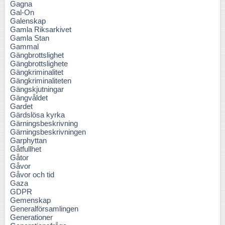
Gagna
Gal-On
Galenskap
Gamla Riksarkivet
Gamla Stan
Gammal
Gängbrottslighet
Gängbrottslighete
Gängkriminalitet
Gängkriminaliteten
Gängskjutningar
Gängvåldet
Gardet
Gärdslösa kyrka
Gärningsbeskrivning
Gärningsbeskrivningen
Garphyttan
Gåtfullhet
Gåtor
Gåvor
Gåvor och tid
Gaza
GDPR
Gemenskap
Generalförsamlingen
Generationer