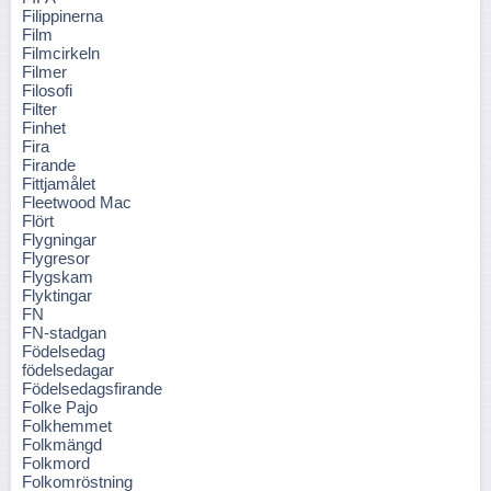
Filippinerna
Film
Filmcirkeln
Filmer
Filosofi
Filter
Finhet
Fira
Firande
Fittjamålet
Fleetwood Mac
Flört
Flygningar
Flygresor
Flygskam
Flyktingar
FN
FN-stadgan
Födelsedag
födelsedagar
Födelsedagsfirande
Folke Pajo
Folkhemmet
Folkmängd
Folkmord
Folkomröstning