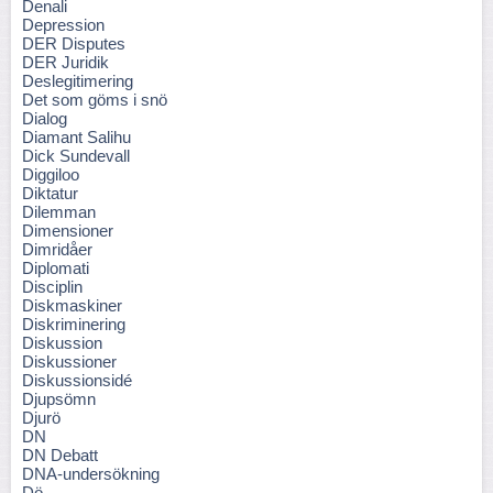
Denali
Depression
DER Disputes
DER Juridik
Deslegitimering
Det som göms i snö
Dialog
Diamant Salihu
Dick Sundevall
Diggiloo
Diktatur
Dilemman
Dimensioner
Dimridåer
Diplomati
Disciplin
Diskmaskiner
Diskriminering
Diskussion
Diskussioner
Diskussionsidé
Djupsömn
Djurö
DN
DN Debatt
DNA-undersökning
Dö