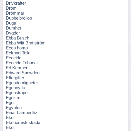
Drivkrafter
Dröm
Drömmar
Dubbelbröllop
Duga
Dumhet
Dygder
Ebba Busch
Ebba Witt Brattström
Ecco homo
Eckhart Tolle
Ecocide
Ecocide Tribunal
Ed Kemper
Edward Snowden
Eftergifter
Egendomligheter
Egennytta
Egenskaper
Egoism
Egot
Egypten
Einar Lamberthz
Eko
Ekonomisk skada
Ekot