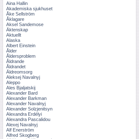
Aina Hallin
Akademiska sjukhuset
Åke Sellström
Åklagare
Aksel Sandemose
Äktenskap
Aktuellt
Alaska
Albert Einstein
Ålder
Åldersproblem
Åldrande
Åldrandet
Äldreomsorg
Aleksej Navalnyj
Aleppo
Ales Bjaljatskij
Alexander Bard
Alexander Barkman
Alexander Navalnyj
Alexander Solzjenitsyn
Alexandra Erdélyi
Alexandra Pascalidou
Alexej Navalnyj
Alf Enerström
Alfred Skogberg