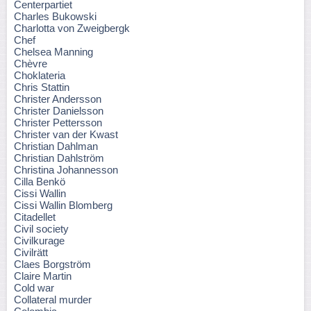
Centerpartiet
Charles Bukowski
Charlotta von Zweigbergk
Chef
Chelsea Manning
Chèvre
Choklateria
Chris Stattin
Christer Andersson
Christer Danielsson
Christer Pettersson
Christer van der Kwast
Christian Dahlman
Christian Dahlström
Christina Johannesson
Cilla Benkö
Cissi Wallin
Cissi Wallin Blomberg
Citadellet
Civil society
Civilkurage
Civilrätt
Claes Borgström
Claire Martin
Cold war
Collateral murder