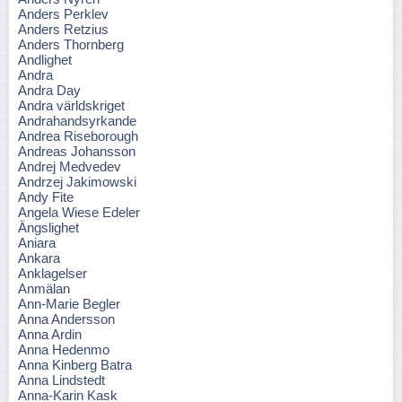
Anders Perklev
Anders Retzius
Anders Thornberg
Andlighet
Andra
Andra Day
Andra världskriget
Andrahandsyrkande
Andrea Riseborough
Andreas Johansson
Andrej Medvedev
Andrzej Jakimowski
Andy Fite
Angela Wiese Edeler
Ängslighet
Aniara
Ankara
Anklagelser
Anmälan
Ann-Marie Begler
Anna Andersson
Anna Ardin
Anna Hedenmo
Anna Kinberg Batra
Anna Lindstedt
Anna-Karin Kask