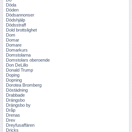
Döda
Döden
Dödsannonser
Dödshjälp
Dödsstraff
Dold brottslighet
Dom
Domar
Domare
Domarkurs
Domstolarna
Domstolars oberoende
Don DeLillo
Donald Trump
Doping
Dopning
Dorotea Bromberg
Döstädning
Drabbade
Drängsbo
Drängsbo by
Dråp
Drenas
Drev
Dreyfusaffären
Dricks