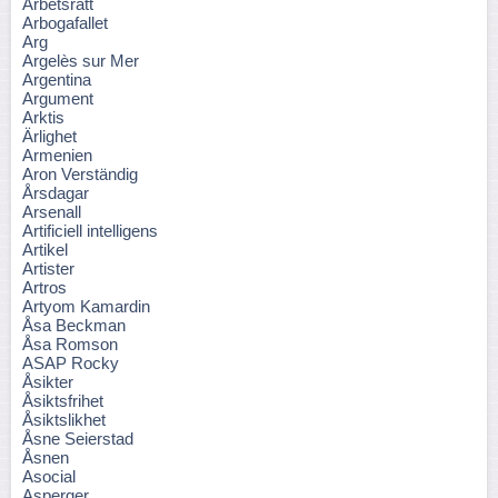
Arbetsrätt
Arbogafallet
Arg
Argelès sur Mer
Argentina
Argument
Arktis
Ärlighet
Armenien
Aron Verständig
Årsdagar
Arsenall
Artificiell intelligens
Artikel
Artister
Artros
Artyom Kamardin
Åsa Beckman
Åsa Romson
ASAP Rocky
Åsikter
Åsiktsfrihet
Åsiktslikhet
Åsne Seierstad
Åsnen
Asocial
Asperger