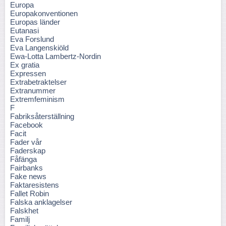
Europa
Europakonventionen
Europas länder
Eutanasi
Eva Forslund
Eva Langenskiöld
Ewa-Lotta Lambertz-Nordin
Ex gratia
Expressen
Extrabetraktelser
Extranummer
Extremfeminism
F
Fabriksåterställning
Facebook
Facit
Fader vår
Faderskap
Fåfänga
Fairbanks
Fake news
Faktaresistens
Fallet Robin
Falska anklagelser
Falskhet
Familj