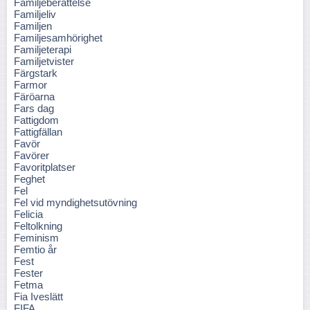
Familjeberättelse
Familjeliv
Familjen
Familjesamhörighet
Familjeterapi
Familjetvister
Färgstark
Farmor
Färöarna
Fars dag
Fattigdom
Fattigfällan
Favör
Favörer
Favoritplatser
Feghet
Fel
Fel vid myndighetsutövning
Felicia
Feltolkning
Feminism
Femtio år
Fest
Fester
Fetma
Fia Iveslätt
FIFA