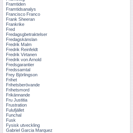
Framtiden
Framtidsanalys
Francisco Franco
Frank Sheeran
Frankrike
Fred
Fredagsgbetraktelser
Fredagskänslan
Fredrik Malm
Fredrik Reinfeldt
Fredrik Virtanen
Fredrik von Arnold
Fredsgarantier
Fredssamtal
Frey Björlingson
Frihet
Frihetsberövande
Frihetsmord
Frikännande
Fru Justitia
Frustration
Fulufjället
Funchal
Fusk
Fysisk utveckling
Gabriel Garcia Marquez