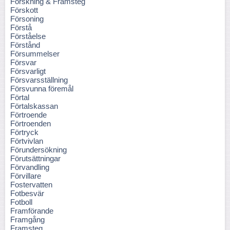
Forskning & Framsteg
Förskott
Försoning
Förstå
Förståelse
Förstånd
Försummelser
Försvar
Försvarligt
Försvarsställning
Försvunna föremål
Förtal
Förtalskassan
Förtroende
Förtroenden
Förtryck
Förtvivlan
Förundersökning
Förutsättningar
Förvandling
Förvillare
Fostervatten
Fotbesvär
Fotboll
Framförande
Framgång
Framsteg