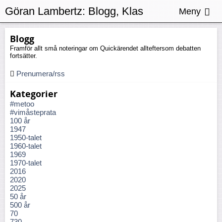
Göran Lambertz:
Blogg, Klas
Meny
Granström
Blogg
Framför allt små noteringar om Quickärendet allteftersom debatten
fortsätter.
Prenumera/rss
Kategorier
#metoo
#vimåsteprata
100 år
1947
1950-talet
1960-talet
1969
1970-talet
2016
2020
2025
50 år
500 år
70
730