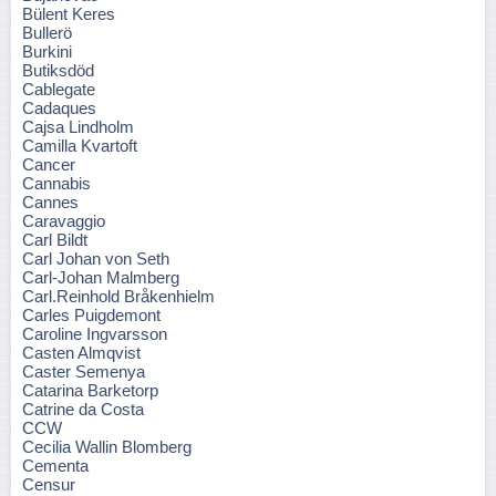
Bülent Keres
Bullerö
Burkini
Butiksdöd
Cablegate
Cadaques
Cajsa Lindholm
Camilla Kvartoft
Cancer
Cannabis
Cannes
Caravaggio
Carl Bildt
Carl Johan von Seth
Carl-Johan Malmberg
Carl.Reinhold Bråkenhielm
Carles Puigdemont
Caroline Ingvarsson
Casten Almqvist
Caster Semenya
Catarina Barketorp
Catrine da Costa
CCW
Cecilia Wallin Blomberg
Cementa
Censur