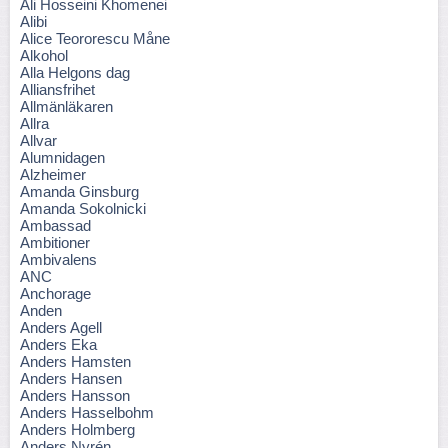
Ali Hosseini Khomenei
Alibi
Alice Teororescu Måne
Alkohol
Alla Helgons dag
Alliansfrihet
Allmänläkaren
Allra
Allvar
Alumnidagen
Alzheimer
Amanda Ginsburg
Amanda Sokolnicki
Ambassad
Ambitioner
Ambivalens
ANC
Anchorage
Anden
Anders Agell
Anders Eka
Anders Hamsten
Anders Hansen
Anders Hansson
Anders Hasselbohm
Anders Holmberg
Anders Nyrén