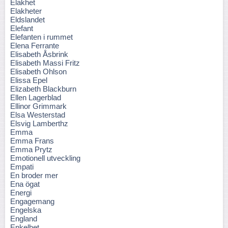
Elakhet
Elakheter
Eldslandet
Elefant
Elefanten i rummet
Elena Ferrante
Elisabeth Åsbrink
Elisabeth Massi Fritz
Elisabeth Ohlson
Elissa Epel
Elizabeth Blackburn
Ellen Lagerblad
Ellinor Grimmark
Elsa Westerstad
Elsvig Lamberthz
Emma
Emma Frans
Emma Prytz
Emotionell utveckling
Empati
En broder mer
Ena ögat
Energi
Engagemang
Engelska
England
Enkelhet