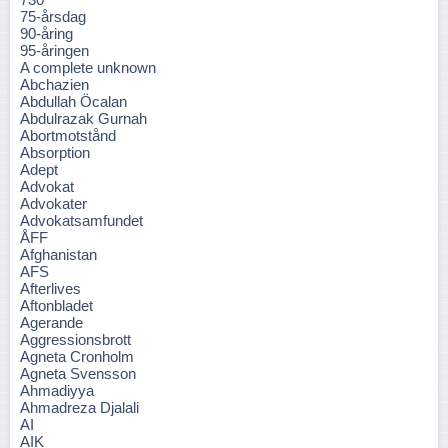
75-årsdag
90-åring
95-åringen
A complete unknown
Abchazien
Abdullah Öcalan
Abdulrazak Gurnah
Abortmotstånd
Absorption
Adept
Advokat
Advokater
Advokatsamfundet
ÅFF
Afghanistan
AFS
Afterlives
Aftonbladet
Agerande
Aggressionsbrott
Agneta Cronholm
Agneta Svensson
Ahmadiyya
Ahmadreza Djalali
AI
AIK