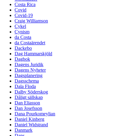
Costa Rica
Covid
Covid-19
Craig Williamson
Cykel
Cynism
da Costa
da Costaärendet
Dackebo
Dag Hammarskjöld
Dagbok
Dagens Juridik
Dagens Nyheter
Dagsplanering
Dagsschema
Dala Floda
Dalby Söderskog
Dåligt sällskap
Dan Eliasson
Dan Josefsson
Dana Pourkomeylian
Daniel Kinberg
Daniel Widstrand
Danmark
Dans