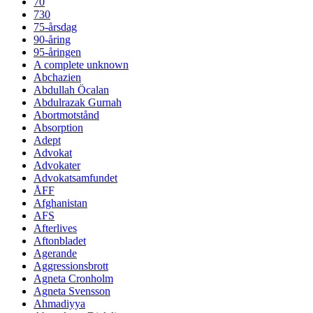
70
730
75-årsdag
90-åring
95-åringen
A complete unknown
Abchazien
Abdullah Öcalan
Abdulrazak Gurnah
Abortmotstånd
Absorption
Adept
Advokat
Advokater
Advokatsamfundet
ÅFF
Afghanistan
AFS
Afterlives
Aftonbladet
Agerande
Aggressionsbrott
Agneta Cronholm
Agneta Svensson
Ahmadiyya