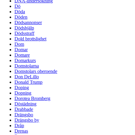
DNA-undersökning
Dö
Döda
Döden
Dödsannonser
Dödshjälp
Dödsstraff
Dold brottslighet
Dom
Domar
Domare
Domarkurs
Domstolarna
Domstolars oberoende
Don DeLillo
Donald Trump
Doping
Dopning
Dorotea Bromberg
Döstädning
Drabbade
Drängsbo
Drängsbo by
Dråp
Drenas