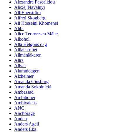
Alexandra Pascalidou
Alexej Navalnyj
Alf Enerström
Alfred Skogberg
Ali Hosseini Khomenei
Alibi
Alice Teororescu Måne
Alkohol
Alla Helgons dag
Alliansfrihet
Allmänläkaren
Allra
Allvar
Alumnidagen
Alzheimer
Amanda Ginsburg
Amanda Sokolnicki
Ambassad
Ambitioner
Ambivalens
ANC
Anchorage
Anden
Anders Agell
Anders Eka