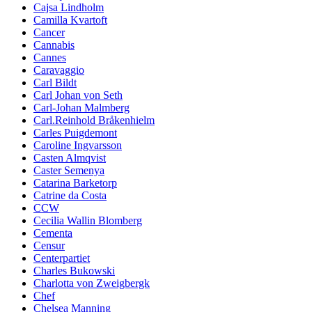
Cajsa Lindholm
Camilla Kvartoft
Cancer
Cannabis
Cannes
Caravaggio
Carl Bildt
Carl Johan von Seth
Carl-Johan Malmberg
Carl.Reinhold Bråkenhielm
Carles Puigdemont
Caroline Ingvarsson
Casten Almqvist
Caster Semenya
Catarina Barketorp
Catrine da Costa
CCW
Cecilia Wallin Blomberg
Cementa
Censur
Centerpartiet
Charles Bukowski
Charlotta von Zweigbergk
Chef
Chelsea Manning