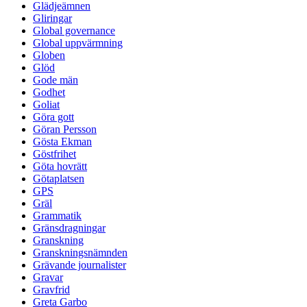
Glädjeämnen
Gliringar
Global governance
Global uppvärmning
Globen
Glöd
Gode män
Godhet
Goliat
Göra gott
Göran Persson
Gösta Ekman
Göstfrihet
Göta hovrätt
Götaplatsen
GPS
Gräl
Grammatik
Gränsdragningar
Granskning
Granskningsnämnden
Grävande journalister
Gravar
Gravfrid
Greta Garbo