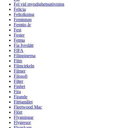
Fel vid myndighetsutövning
Felicia
Feltolkning
Feminism
Femtio år
Fest
Fester
Fetma
Fia Iveslätt
FIFA
Filippinerna
Film
Filmcirkeln
Filmer
Filosofi
Filter
Finhet
Fira
Firande
Fittjamålet
Fleetwood Mac
Flört
Flygningar
Flygresor
Flygskam