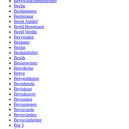
Bergwallkommissionen
Berlin
Berlinmuren
Beröringar
Bertil Almlöf
Bertil Bengtsson
Bertil Wedin
Bervisning
Beslagta
Beslut
Beslutsförhet
Besök
Besserwisser
Besvikelse
Betyg
Betygsättning
Bevisbörda
Beviskrav
Beviskravet
Bevisning
Bevisningen
Bevisvärde
Bevisvärden
Bevisvärdering
Big 5