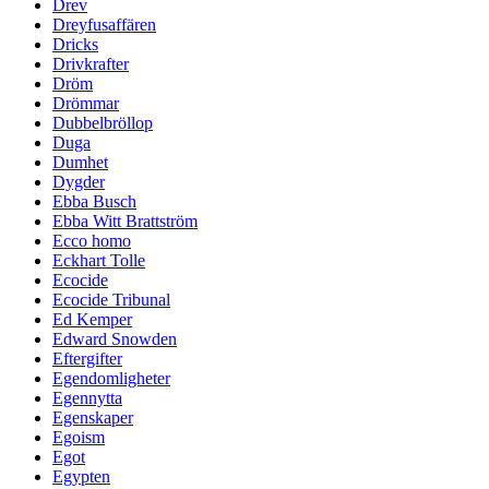
Drev
Dreyfusaffären
Dricks
Drivkrafter
Dröm
Drömmar
Dubbelbröllop
Duga
Dumhet
Dygder
Ebba Busch
Ebba Witt Brattström
Ecco homo
Eckhart Tolle
Ecocide
Ecocide Tribunal
Ed Kemper
Edward Snowden
Eftergifter
Egendomligheter
Egennytta
Egenskaper
Egoism
Egot
Egypten