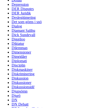
Denali
Depression
DER Disputes
DER Juridik
Deslegitimering
Det som göms i snö
Dialog
Diamant Salihu
Dick Sundevall
Diggiloo
Diktatur
Dilemman
Dimensioner
Dimridåer
Diplomati
Disciplin
Diskmaskiner
Diskriminering
Diskussion
Diskussioner
Diskussionsidé
Djupsömn
Djurö
DN
DN Debatt