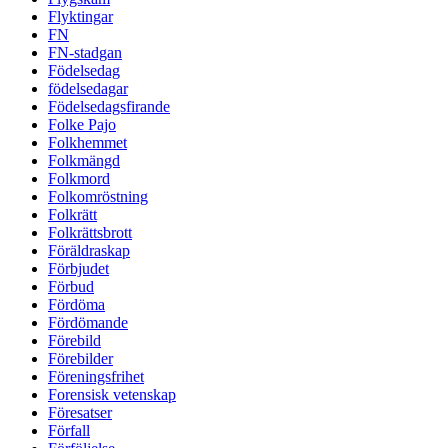
Flyktingar
FN
FN-stadgan
Födelsedag
födelsedagar
Födelsedagsfirande
Folke Pajo
Folkhemmet
Folkmängd
Folkmord
Folkomröstning
Folkrätt
Folkrättsbrott
Föräldraskap
Förbjudet
Förbud
Fördöma
Fördömande
Förebild
Förebilder
Föreningsfrihet
Forensisk vetenskap
Föresatser
Förfall