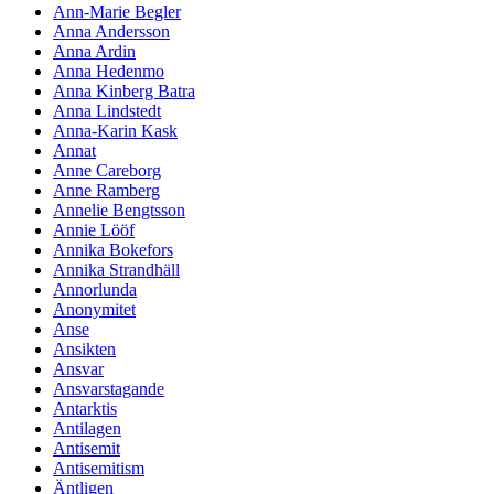
Ann-Marie Begler
Anna Andersson
Anna Ardin
Anna Hedenmo
Anna Kinberg Batra
Anna Lindstedt
Anna-Karin Kask
Annat
Anne Careborg
Anne Ramberg
Annelie Bengtsson
Annie Lööf
Annika Bokefors
Annika Strandhäll
Annorlunda
Anonymitet
Anse
Ansikten
Ansvar
Ansvarstagande
Antarktis
Antilagen
Antisemit
Antisemitism
Äntligen