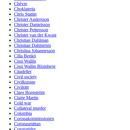
Chèvre
Choklateria
Chris Stattin
Christer Andersson
Christer Danielsson
Christer Pettersson
Christer van der Kwast
Christian Dahlman
Christian Dahlström
Christina Johannesson
Cilla Benkö
Cissi Wallin
Cissi Wallin Blomberg
Citadellet
Civil society
Civilkurage
Civilrätt
Claes Borgström
Claire Martin
Cold war
Collateral murder
Colombia
Coronakommissionen
Coronasmittan
Coronatider