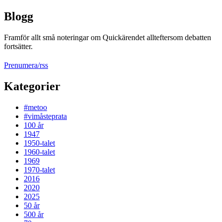
Blogg
Framför allt små noteringar om Quickärendet allteftersom debatten
fortsätter.
Prenumera/rss
Kategorier
#metoo
#vimåsteprata
100 år
1947
1950-talet
1960-talet
1969
1970-talet
2016
2020
2025
50 år
500 år