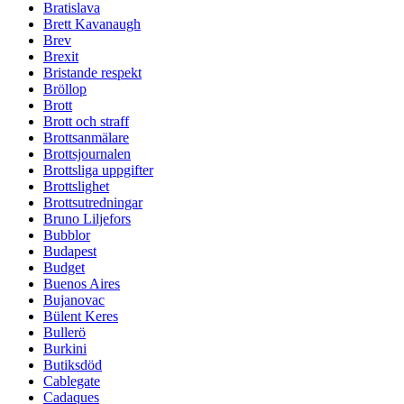
Bratislava
Brett Kavanaugh
Brev
Brexit
Bristande respekt
Bröllop
Brott
Brott och straff
Brottsanmälare
Brottsjournalen
Brottsliga uppgifter
Brottslighet
Brottsutredningar
Bruno Liljefors
Bubblor
Budapest
Budget
Buenos Aires
Bujanovac
Bülent Keres
Bullerö
Burkini
Butiksdöd
Cablegate
Cadaques