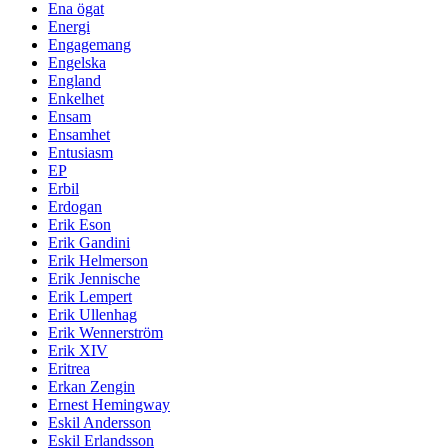
Ena ögat
Energi
Engagemang
Engelska
England
Enkelhet
Ensam
Ensamhet
Entusiasm
EP
Erbil
Erdogan
Erik Eson
Erik Gandini
Erik Helmerson
Erik Jennische
Erik Lempert
Erik Ullenhag
Erik Wennerström
Erik XIV
Eritrea
Erkan Zengin
Ernest Hemingway
Eskil Andersson
Eskil Erlandsson