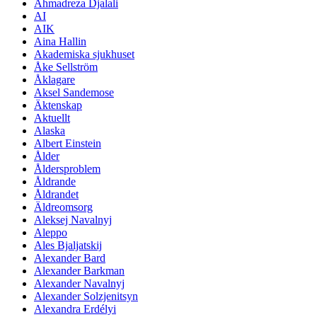
Ahmadreza Djalali
AI
AIK
Aina Hallin
Akademiska sjukhuset
Åke Sellström
Åklagare
Aksel Sandemose
Äktenskap
Aktuellt
Alaska
Albert Einstein
Ålder
Åldersproblem
Åldrande
Åldrandet
Äldreomsorg
Aleksej Navalnyj
Aleppo
Ales Bjaljatskij
Alexander Bard
Alexander Barkman
Alexander Navalnyj
Alexander Solzjenitsyn
Alexandra Erdélyi