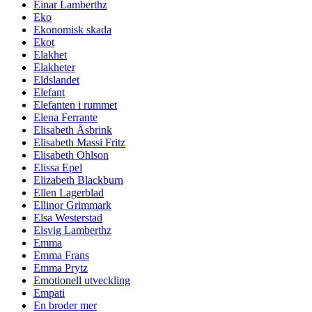
Einar Lamberthz
Eko
Ekonomisk skada
Ekot
Elakhet
Elakheter
Eldslandet
Elefant
Elefanten i rummet
Elena Ferrante
Elisabeth Åsbrink
Elisabeth Massi Fritz
Elisabeth Ohlson
Elissa Epel
Elizabeth Blackburn
Ellen Lagerblad
Ellinor Grimmark
Elsa Westerstad
Elsvig Lamberthz
Emma
Emma Frans
Emma Prytz
Emotionell utveckling
Empati
En broder mer