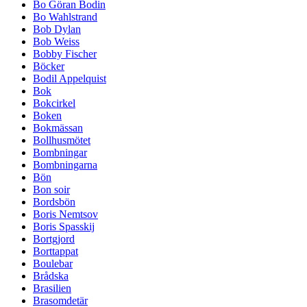
Bo Göran Bodin
Bo Wahlstrand
Bob Dylan
Bob Weiss
Bobby Fischer
Böcker
Bodil Appelquist
Bok
Bokcirkel
Boken
Bokmässan
Bollhusmötet
Bombningar
Bombningarna
Bön
Bon soir
Bordsbön
Boris Nemtsov
Boris Spasskij
Bortgjord
Borttappat
Boulebar
Brådska
Brasilien
Brasomdetär