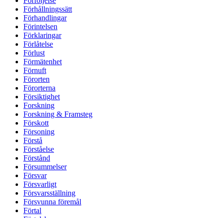
Förföljelse
Förhållningssätt
Förhandlingar
Förintelsen
Förklaringar
Förlåtelse
Förlust
Förmätenhet
Förnuft
Förorten
Förorterna
Försiktighet
Forskning
Forskning & Framsteg
Förskott
Försoning
Förstå
Förståelse
Förstånd
Försummelser
Försvar
Försvarligt
Försvarsställning
Försvunna föremål
Förtal