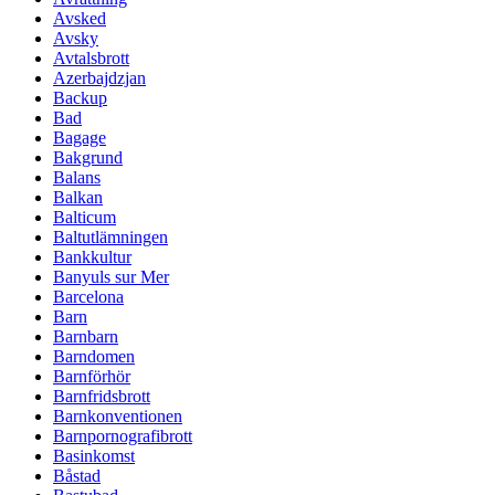
Avsked
Avsky
Avtalsbrott
Azerbajdzjan
Backup
Bad
Bagage
Bakgrund
Balans
Balkan
Balticum
Baltutlämningen
Bankkultur
Banyuls sur Mer
Barcelona
Barn
Barnbarn
Barndomen
Barnförhör
Barnfridsbrott
Barnkonventionen
Barnpornografibrott
Basinkomst
Båstad