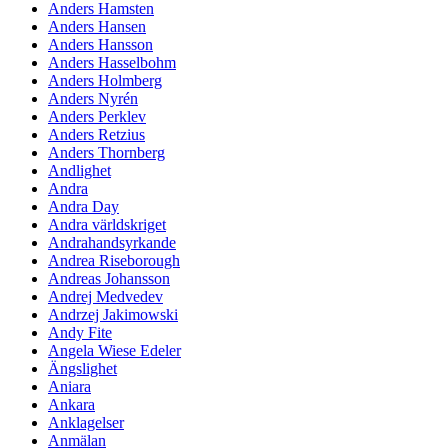
Anders Hamsten
Anders Hansen
Anders Hansson
Anders Hasselbohm
Anders Holmberg
Anders Nyrén
Anders Perklev
Anders Retzius
Anders Thornberg
Andlighet
Andra
Andra Day
Andra världskriget
Andrahandsyrkande
Andrea Riseborough
Andreas Johansson
Andrej Medvedev
Andrzej Jakimowski
Andy Fite
Angela Wiese Edeler
Ängslighet
Aniara
Ankara
Anklagelser
Anmälan