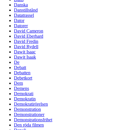
Danska
Danstillstånd
Datatrassel
Dator
Datorer
David Cameron
David Eberhard
David Fredin
David Rydell
Dawit Isaac
Dawit Isaak
De
Debatt
Debatten
Debetkort
Dem
Demens
Demokrati
Demokratin
Demokratirörelsen
Demonstration
Demonstrationer
Demonstrationsfrihet
Den röda filmen