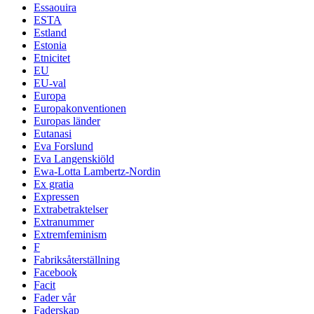
Essaouira
ESTA
Estland
Estonia
Etnicitet
EU
EU-val
Europa
Europakonventionen
Europas länder
Eutanasi
Eva Forslund
Eva Langenskiöld
Ewa-Lotta Lambertz-Nordin
Ex gratia
Expressen
Extrabetraktelser
Extranummer
Extremfeminism
F
Fabriksåterställning
Facebook
Facit
Fader vår
Faderskap