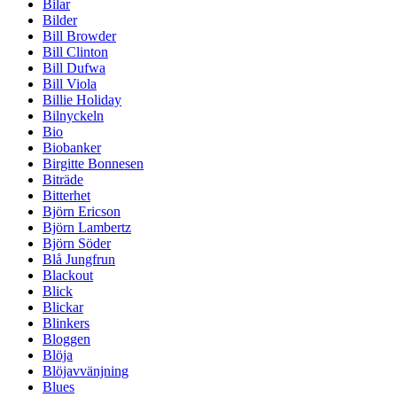
Bilar
Bilder
Bill Browder
Bill Clinton
Bill Dufwa
Bill Viola
Billie Holiday
Bilnyckeln
Bio
Biobanker
Birgitte Bonnesen
Biträde
Bitterhet
Björn Ericson
Björn Lambertz
Björn Söder
Blå Jungfrun
Blackout
Blick
Blickar
Blinkers
Bloggen
Blöja
Blöjavvänjning
Blues