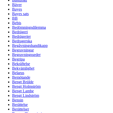
Bastubad
Bäver
Bayes
Bayes sats
BB
Bebis
Bedömningsdilemma
Bedrägeri
Bedrägerier
Bedragerska
Begåvningshandikapp
Begravningar
Begravningsseder
Begripa
Bekräftelse
Bekvämlighet
Belarus
Bemötande
Bengt Brülde
Bengt Holmström
Bengt Lambe
Bengt Lindström
Bensin
Berättelse
Berättelser