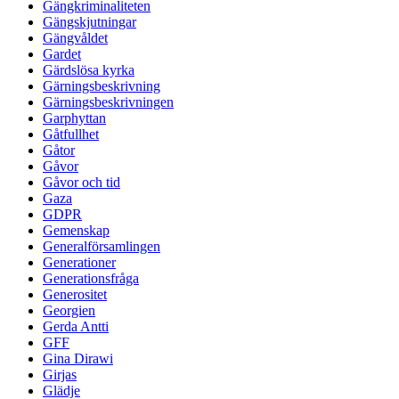
Gängkriminaliteten
Gängskjutningar
Gängvåldet
Gardet
Gärdslösa kyrka
Gärningsbeskrivning
Gärningsbeskrivningen
Garphyttan
Gåtfullhet
Gåtor
Gåvor
Gåvor och tid
Gaza
GDPR
Gemenskap
Generalförsamlingen
Generationer
Generationsfråga
Generositet
Georgien
Gerda Antti
GFF
Gina Dirawi
Girjas
Glädje