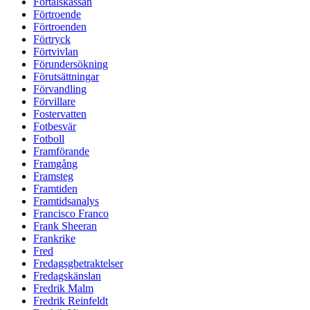
Förtalskassan
Förtroende
Förtroenden
Förtryck
Förtvivlan
Förundersökning
Förutsättningar
Förvandling
Förvillare
Fostervatten
Fotbesvär
Fotboll
Framförande
Framgång
Framsteg
Framtiden
Framtidsanalys
Francisco Franco
Frank Sheeran
Frankrike
Fred
Fredagsgbetraktelser
Fredagskänslan
Fredrik Malm
Fredrik Reinfeldt