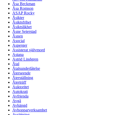
Åsa Beckman
Åsa Romson
ASAP Rocky
Åsikter
Åsiktsfrihet
Åsiktslikhet
Åsne Seierstad
Åsnen
Asocial
Asperger
Assisterat självmord
Astana
Astrid Lindgren
Åtal
Åtalsunderlåtelse
Återseende
Återställning
Återträff
Auktoritet
Autokrati
Avfrienda
Avgå
Avhängd
Avhopparverksamhet
Avrättning