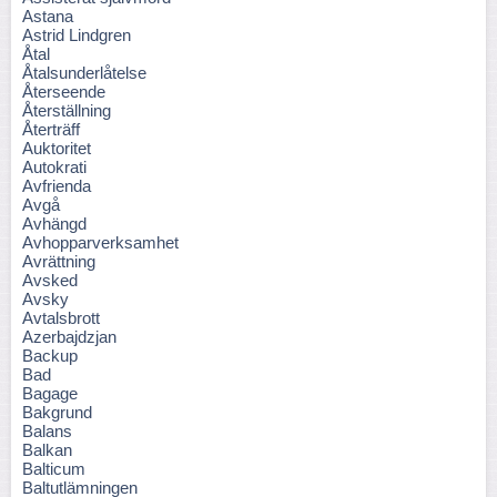
Astana
Astrid Lindgren
Åtal
Åtalsunderlåtelse
Återseende
Återställning
Återträff
Auktoritet
Autokrati
Avfrienda
Avgå
Avhängd
Avhopparverksamhet
Avrättning
Avsked
Avsky
Avtalsbrott
Azerbajdzjan
Backup
Bad
Bagage
Bakgrund
Balans
Balkan
Balticum
Baltutlämningen