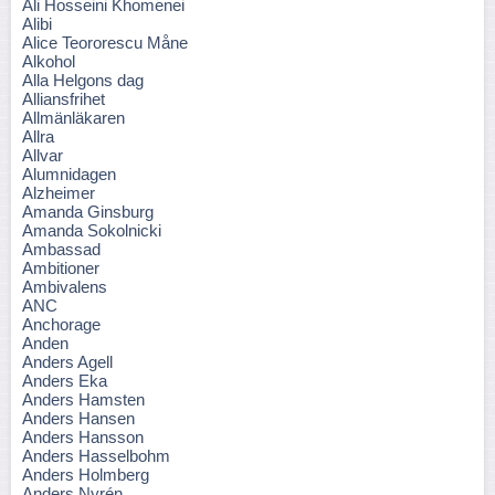
Ali Hosseini Khomenei
Alibi
Alice Teororescu Måne
Alkohol
Alla Helgons dag
Alliansfrihet
Allmänläkaren
Allra
Allvar
Alumnidagen
Alzheimer
Amanda Ginsburg
Amanda Sokolnicki
Ambassad
Ambitioner
Ambivalens
ANC
Anchorage
Anden
Anders Agell
Anders Eka
Anders Hamsten
Anders Hansen
Anders Hansson
Anders Hasselbohm
Anders Holmberg
Anders Nyrén