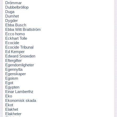
Drömmar
Dubbelbröllop
Duga
Dumhet
Dygder
Ebba Busch
Ebba Witt Brattström
Ecco homo
Eckhart Tolle
Ecocide
Ecocide Tribunal
Ed Kemper
Edward Snowden
Eftergifter
Egendomligheter
Egennytta
Egenskaper
Egoism
Egot
Egypten
Einar Lamberthz
Eko
Ekonomisk skada
Ekot
Elakhet
Elakheter