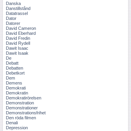
Danska
Danstillstånd
Datatrassel
Dator
Datorer
David Cameron
David Eberhard
David Fredin
David Rydell
Dawit Isaac
Dawit Isaak
De
Debatt
Debatten
Debetkort
Dem
Demens
Demokrati
Demokratin
Demokratirörelsen
Demonstration
Demonstrationer
Demonstrationsfrihet
Den röda filmen
Denali
Depression