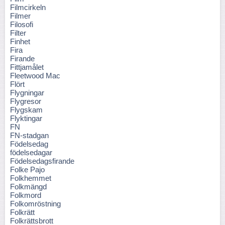
Filmcirkeln
Filmer
Filosofi
Filter
Finhet
Fira
Firande
Fittjamålet
Fleetwood Mac
Flört
Flygningar
Flygresor
Flygskam
Flyktingar
FN
FN-stadgan
Födelsedag
födelsedagar
Födelsedagsfirande
Folke Pajo
Folkhemmet
Folkmängd
Folkmord
Folkomröstning
Folkrätt
Folkrättsbrott