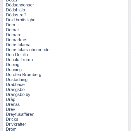
Dödsannonser
Dödshjälp
Dödsstraff
Dold brottslighet
Dom
Domar
Domare
Domarkurs
Domstolarna
Domstolars oberoende
Don DeLillo
Donald Trump
Doping
Dopning
Dorotea Bromberg
Döstädning
Drabbade
Drängsbo
Drängsbo by
Dråp
Drenas
Drev
Dreyfusaffären
Dricks
Drivkrafter
Dröm