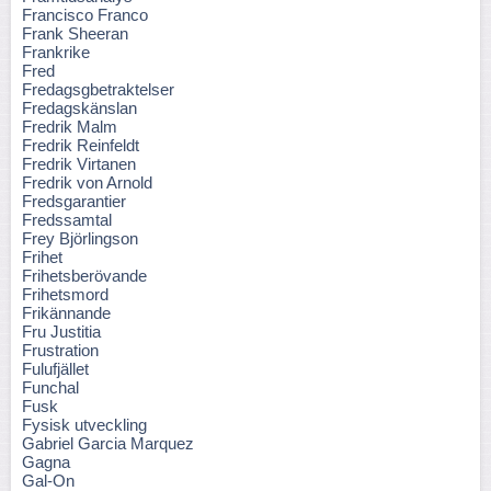
Francisco Franco
Frank Sheeran
Frankrike
Fred
Fredagsgbetraktelser
Fredagskänslan
Fredrik Malm
Fredrik Reinfeldt
Fredrik Virtanen
Fredrik von Arnold
Fredsgarantier
Fredssamtal
Frey Björlingson
Frihet
Frihetsberövande
Frihetsmord
Frikännande
Fru Justitia
Frustration
Fulufjället
Funchal
Fusk
Fysisk utveckling
Gabriel Garcia Marquez
Gagna
Gal-On