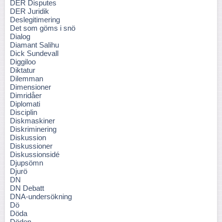
DER Disputes
DER Juridik
Deslegitimering
Det som göms i snö
Dialog
Diamant Salihu
Dick Sundevall
Diggiloo
Diktatur
Dilemman
Dimensioner
Dimridåer
Diplomati
Disciplin
Diskmaskiner
Diskriminering
Diskussion
Diskussioner
Diskussionsidé
Djupsömn
Djurö
DN
DN Debatt
DNA-undersökning
Dö
Döda
Döden