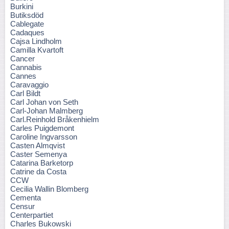
Burkini
Butiksdöd
Cablegate
Cadaques
Cajsa Lindholm
Camilla Kvartoft
Cancer
Cannabis
Cannes
Caravaggio
Carl Bildt
Carl Johan von Seth
Carl-Johan Malmberg
Carl.Reinhold Bråkenhielm
Carles Puigdemont
Caroline Ingvarsson
Casten Almqvist
Caster Semenya
Catarina Barketorp
Catrine da Costa
CCW
Cecilia Wallin Blomberg
Cementa
Censur
Centerpartiet
Charles Bukowski