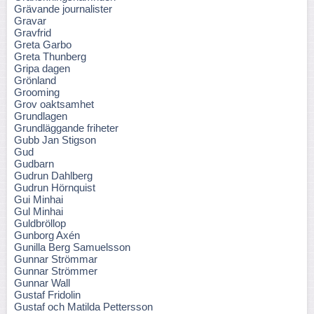
Grävande journalister
Gravar
Gravfrid
Greta Garbo
Greta Thunberg
Gripa dagen
Grönland
Grooming
Grov oaktsamhet
Grundlagen
Grundläggande friheter
Gubb Jan Stigson
Gud
Gudbarn
Gudrun Dahlberg
Gudrun Hörnquist
Gui Minhai
Gul Minhai
Guldbröllop
Gunborg Axén
Gunilla Berg Samuelsson
Gunnar Strömmar
Gunnar Strömmer
Gunnar Wall
Gustaf Fridolin
Gustaf och Matilda Pettersson