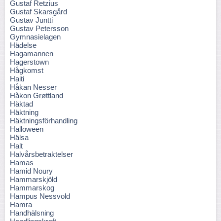
Gustaf Retzius
Gustaf Skarsgård
Gustav Juntti
Gustav Petersson
Gymnasielagen
Hädelse
Hagamannen
Hagerstown
Hågkomst
Haiti
Håkan Nesser
Håkon Grøttland
Häktad
Häktning
Häktningsförhandling
Halloween
Hälsa
Halt
Halvårsbetraktelser
Hamas
Hamid Noury
Hammarskjöld
Hammarskog
Hampus Nessvold
Hamra
Handhälsning