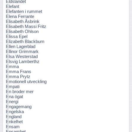
Eldslandet
Elefant
Elefanten i rummet
Elena Ferrante
Elisabeth Åsbrink
Elisabeth Massi Fritz
Elisabeth Ohlson
Elissa Epel
Elizabeth Blackburn
Ellen Lagerblad
Ellinor Grimmark
Elsa Westerstad
Elsvig Lamberthz
Emma
Emma Frans
Emma Prytz
Emotionell utveckling
Empati
En broder mer
Ena ögat
Energi
Engagemang
Engelska
England
Enkelhet
Ensam
Ensamhet