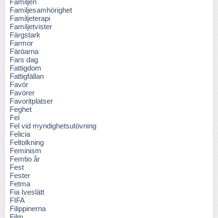
Familjen
Familjesamhörighet
Familjeterapi
Familjetvister
Färgstark
Farmor
Färöarna
Fars dag
Fattigdom
Fattigfällan
Favör
Favörer
Favoritplatser
Feghet
Fel
Fel vid myndighetsutövning
Felicia
Feltolkning
Feminism
Femtio år
Fest
Fester
Fetma
Fia Iveslätt
FIFA
Filippinerna
Film