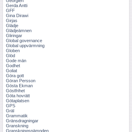
Georgien
Gerda Antti
GFF
Gina Dirawi
Girjas
Glädje
Glädjeämnen
Gliringar
Global governance
Global uppvärmning
Globen
Glöd
Gode män
Godhet
Goliat
Göra gott
Göran Persson
Gösta Ekman
Göstfrihet
Göta hovrätt
Götaplatsen
GPS
Gräl
Grammatik
Gränsdragningar
Granskning
Granskningsnämnden