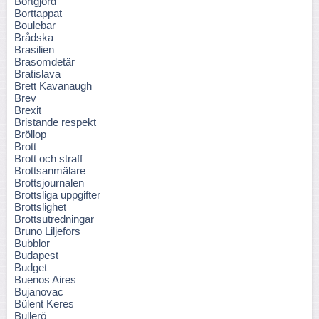
Bortgjord
Borttappat
Boulebar
Brådska
Brasilien
Brasomdetär
Bratislava
Brett Kavanaugh
Brev
Brexit
Bristande respekt
Bröllop
Brott
Brott och straff
Brottsanmälare
Brottsjournalen
Brottsliga uppgifter
Brottslighet
Brottsutredningar
Bruno Liljefors
Bubblor
Budapest
Budget
Buenos Aires
Bujanovac
Bülent Keres
Bullerö