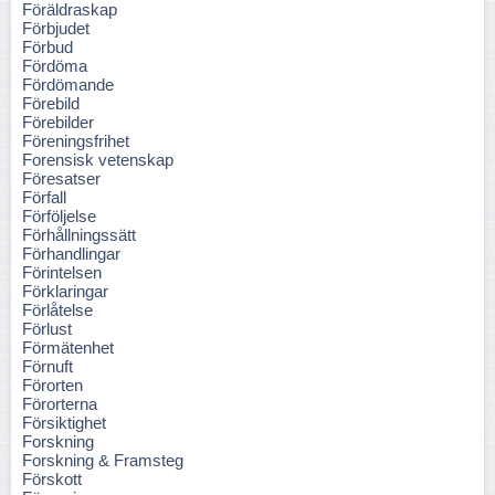
Föräldraskap
Förbjudet
Förbud
Fördöma
Fördömande
Förebild
Förebilder
Föreningsfrihet
Forensisk vetenskap
Föresatser
Förfall
Förföljelse
Förhållningssätt
Förhandlingar
Förintelsen
Förklaringar
Förlåtelse
Förlust
Förmätenhet
Förnuft
Förorten
Förorterna
Försiktighet
Forskning
Forskning & Framsteg
Förskott