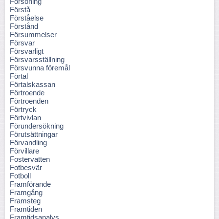
Försoning
Förstå
Förståelse
Förstånd
Försummelser
Försvar
Försvarligt
Försvarsställning
Försvunna föremål
Förtal
Förtalskassan
Förtroende
Förtroenden
Förtryck
Förtvivlan
Förundersökning
Förutsättningar
Förvandling
Förvillare
Fostervatten
Fotbesvär
Fotboll
Framförande
Framgång
Framsteg
Framtiden
Framtidsanalys