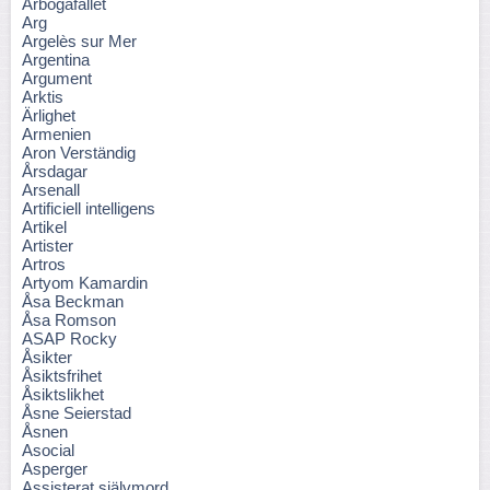
Arbogafallet
Arg
Argelès sur Mer
Argentina
Argument
Arktis
Ärlighet
Armenien
Aron Verständig
Årsdagar
Arsenall
Artificiell intelligens
Artikel
Artister
Artros
Artyom Kamardin
Åsa Beckman
Åsa Romson
ASAP Rocky
Åsikter
Åsiktsfrihet
Åsiktslikhet
Åsne Seierstad
Åsnen
Asocial
Asperger
Assisterat självmord