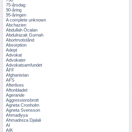
75-årsdag
90-åring
95-åringen
A complete unknown
Abchazien
Abdullah Öcalan
Abdulrazak Gurnah
Abortmotstånd
Absorption
Adept
Advokat
Advokater
Advokatsamfundet
ÅFF
Afghanistan
AFS
Afterlives
Aftonbladet
Agerande
Aggressionsbrott
Agneta Cronholm
Agneta Svensson
Ahmadiyya
Ahmadreza Djalali
AI
AIK