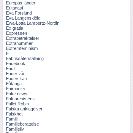
Europas länder
Eutanasi
Eva Forslund
Eva Langenskiöld
Ewa-Lotta Lambertz-Nordin
Ex gratia
Expressen
Extrabetraktelser
Extranummer
Extremfeminism
F
Fabriksåterställning
Facebook
Facit
Fader vår
Faderskap
Fåfänga
Fairbanks
Fake news
Faktaresistens
Fallet Robin
Falska anklagelser
Falskhet
Familj
Familjeberättelse
Familjeliv