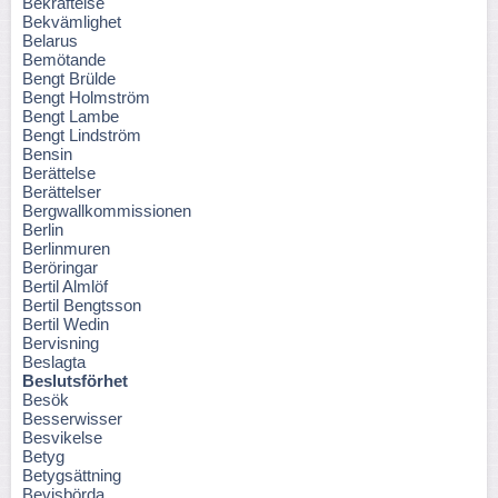
Bekräftelse
Bekvämlighet
Belarus
Bemötande
Bengt Brülde
Bengt Holmström
Bengt Lambe
Bengt Lindström
Bensin
Berättelse
Berättelser
Bergwallkommissionen
Berlin
Berlinmuren
Beröringar
Bertil Almlöf
Bertil Bengtsson
Bertil Wedin
Bervisning
Beslagta
Beslutsförhet
Besök
Besserwisser
Besvikelse
Betyg
Betygsättning
Bevisbörda