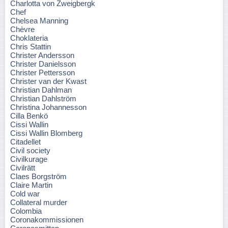
Charlotta von Zweigbergk
Chef
Chelsea Manning
Chèvre
Choklateria
Chris Stattin
Christer Andersson
Christer Danielsson
Christer Pettersson
Christer van der Kwast
Christian Dahlman
Christian Dahlström
Christina Johannesson
Cilla Benkö
Cissi Wallin
Cissi Wallin Blomberg
Citadellet
Civil society
Civilkurage
Civilrätt
Claes Borgström
Claire Martin
Cold war
Collateral murder
Colombia
Coronakommissionen