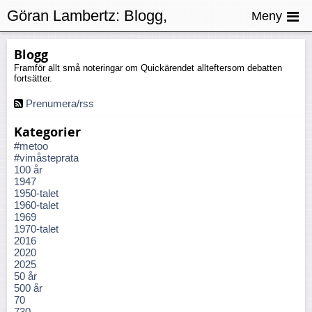
Göran Lambertz:
Blogg,
Meny
Beslutsförhet
Blogg
Framför allt små noteringar om Quickärendet allteftersom debatten
fortsätter.
Prenumera/rss
Kategorier
#metoo
#vimåsteprata
100 år
1947
1950-talet
1960-talet
1969
1970-talet
2016
2020
2025
50 år
500 år
70
730