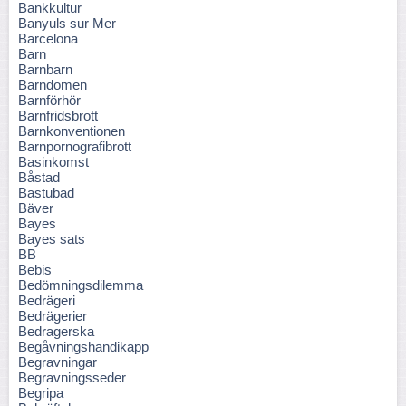
Bankkultur
Banyuls sur Mer
Barcelona
Barn
Barnbarn
Barndomen
Barnförhör
Barnfridsbrott
Barnkonventionen
Barnpornografibrott
Basinkomst
Båstad
Bastubad
Bäver
Bayes
Bayes sats
BB
Bebis
Bedömningsdilemma
Bedrägeri
Bedrägerier
Bedragerska
Begåvningshandikapp
Begravningar
Begravningsseder
Begripa