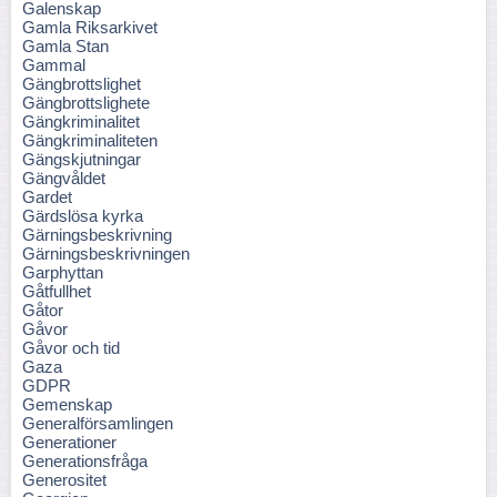
Galenskap
Gamla Riksarkivet
Gamla Stan
Gammal
Gängbrottslighet
Gängbrottslighete
Gängkriminalitet
Gängkriminaliteten
Gängskjutningar
Gängvåldet
Gardet
Gärdslösa kyrka
Gärningsbeskrivning
Gärningsbeskrivningen
Garphyttan
Gåtfullhet
Gåtor
Gåvor
Gåvor och tid
Gaza
GDPR
Gemenskap
Generalförsamlingen
Generationer
Generationsfråga
Generositet