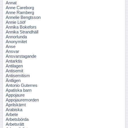
Annat
Anne Careborg
Anne Ramberg
Annelie Bengtsson
Annie Lööf
Annika Bokefors
Annika Strandhäll
Annorlunda
Anonymitet
Anse
Ansvar
Ansvarstagande
Antarktis
Antilagen
Antisemit
Antisemitism
Äntligen
Antonio Guterres
Apatiska barn
Appojaure
Appojauremorden
Aprilskämt
Arabiska
Arbete
Arbetsbörda
Arbetsrätt