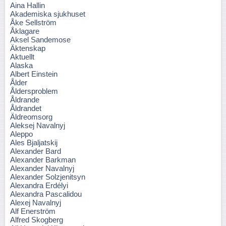
Aina Hallin
Akademiska sjukhuset
Åke Sellström
Åklagare
Aksel Sandemose
Äktenskap
Aktuellt
Alaska
Albert Einstein
Ålder
Åldersproblem
Åldrande
Åldrandet
Äldreomsorg
Aleksej Navalnyj
Aleppo
Ales Bjaljatskij
Alexander Bard
Alexander Barkman
Alexander Navalnyj
Alexander Solzjenitsyn
Alexandra Erdélyi
Alexandra Pascalidou
Alexej Navalnyj
Alf Enerström
Alfred Skogberg