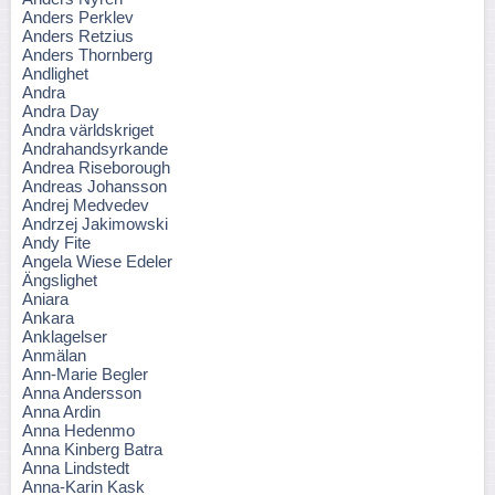
Anders Perklev
Anders Retzius
Anders Thornberg
Andlighet
Andra
Andra Day
Andra världskriget
Andrahandsyrkande
Andrea Riseborough
Andreas Johansson
Andrej Medvedev
Andrzej Jakimowski
Andy Fite
Angela Wiese Edeler
Ängslighet
Aniara
Ankara
Anklagelser
Anmälan
Ann-Marie Begler
Anna Andersson
Anna Ardin
Anna Hedenmo
Anna Kinberg Batra
Anna Lindstedt
Anna-Karin Kask