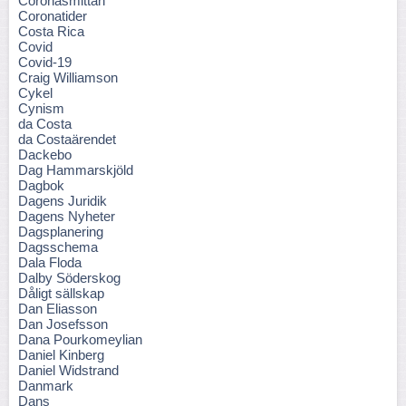
Coronasmittan
Coronatider
Costa Rica
Covid
Covid-19
Craig Williamson
Cykel
Cynism
da Costa
da Costaärendet
Dackebo
Dag Hammarskjöld
Dagbok
Dagens Juridik
Dagens Nyheter
Dagsplanering
Dagsschema
Dala Floda
Dalby Söderskog
Dåligt sällskap
Dan Eliasson
Dan Josefsson
Dana Pourkomeylian
Daniel Kinberg
Daniel Widstrand
Danmark
Dans