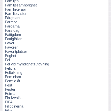
Familjen
Familjesamhörighet
Familjeterapi
Familjetvister
Färgstark
Farmor
Färöarna
Fars dag
Fattigdom
Fattigfällan
Favör
Favörer
Favoritplatser
Feghet
Fel
Fel vid myndighetsutövning
Felicia
Feltolkning
Feminism
Femtio år
Fest
Fester
Fetma
Fia Iveslätt
FIFA
Filippinerna
Film