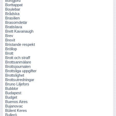
Bortgjord
Borttappat
Boulebar
Brådska
Brasilien
Brasomdetär
Bratislava
Brett Kavanaugh
Brev
Brexit
Bristande respekt
Bröllop
Brott
Brott och straff
Brottsanmälare
Brottsjournalen
Brottsliga uppgifter
Brottslighet
Brottsutredningar
Bruno Liljefors
Bubblor
Budapest
Budget
Buenos Aires
Bujanovac
Bülent Keres
Bullerö