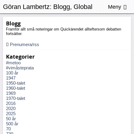
Göran Lambertz:
Blogg, Global
Meny
uppvärmning
Blogg
Framför allt små noteringar om Quickärendet allteftersom debatten
fortsätter.
Prenumera/rss
Kategorier
#metoo
#vimåsteprata
100 år
1947
1950-talet
1960-talet
1969
1970-talet
2016
2020
2025
50 år
500 år
70
730