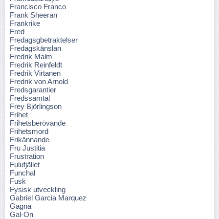
Francisco Franco
Frank Sheeran
Frankrike
Fred
Fredagsgbetraktelser
Fredagskänslan
Fredrik Malm
Fredrik Reinfeldt
Fredrik Virtanen
Fredrik von Arnold
Fredsgarantier
Fredssamtal
Frey Björlingson
Frihet
Frihetsberövande
Frihetsmord
Frikännande
Fru Justitia
Frustration
Fulufjället
Funchal
Fusk
Fysisk utveckling
Gabriel Garcia Marquez
Gagna
Gal-On