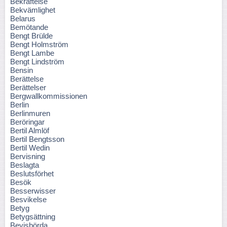
Bekräftelse
Bekvämlighet
Belarus
Bemötande
Bengt Brülde
Bengt Holmström
Bengt Lambe
Bengt Lindström
Bensin
Berättelse
Berättelser
Bergwallkommissionen
Berlin
Berlinmuren
Beröringar
Bertil Almlöf
Bertil Bengtsson
Bertil Wedin
Bervisning
Beslagta
Beslutsförhet
Besök
Besserwisser
Besvikelse
Betyg
Betygsättning
Bevisbörda