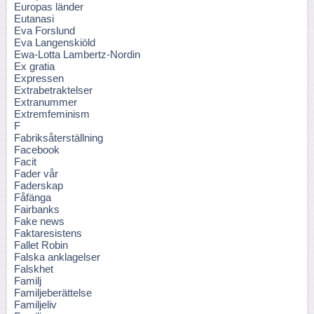
Europas länder
Eutanasi
Eva Forslund
Eva Langenskiöld
Ewa-Lotta Lambertz-Nordin
Ex gratia
Expressen
Extrabetraktelser
Extranummer
Extremfeminism
F
Fabriksåterställning
Facebook
Facit
Fader vår
Faderskap
Fåfänga
Fairbanks
Fake news
Faktaresistens
Fallet Robin
Falska anklagelser
Falskhet
Familj
Familjeberättelse
Familjeliv