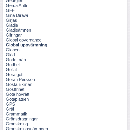
Georgien
Gerda Antti
GFF
Gina Dirawi
Girjas
Glädje
Glädjeämnen
Gliringar
Global governance
Global uppvärmning
Globen
Glöd
Gode män
Godhet
Goliat
Göra gott
Göran Persson
Gösta Ekman
Göstfrihet
Göta hovrätt
Götaplatsen
GPS
Gräl
Grammatik
Gränsdragningar
Granskning
Granskningsnämnden