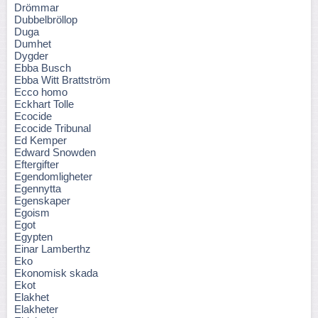
Drömmar
Dubbelbröllop
Duga
Dumhet
Dygder
Ebba Busch
Ebba Witt Brattström
Ecco homo
Eckhart Tolle
Ecocide
Ecocide Tribunal
Ed Kemper
Edward Snowden
Eftergifter
Egendomligheter
Egennytta
Egenskaper
Egoism
Egot
Egypten
Einar Lamberthz
Eko
Ekonomisk skada
Ekot
Elakhet
Elakheter