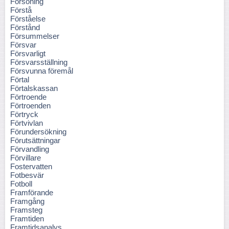
Försoning
Förstå
Förståelse
Förstånd
Försummelser
Försvar
Försvarligt
Försvarsställning
Försvunna föremål
Förtal
Förtalskassan
Förtroende
Förtroenden
Förtryck
Förtvivlan
Förundersökning
Förutsättningar
Förvandling
Förvillare
Fostervatten
Fotbesvär
Fotboll
Framförande
Framgång
Framsteg
Framtiden
Framtidsanalys