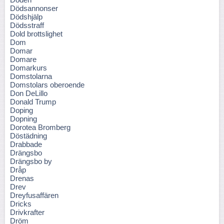
Dödsannonser
Dödshjälp
Dödsstraff
Dold brottslighet
Dom
Domar
Domare
Domarkurs
Domstolarna
Domstolars oberoende
Don DeLillo
Donald Trump
Doping
Dopning
Dorotea Bromberg
Döstädning
Drabbade
Drängsbo
Drängsbo by
Dråp
Drenas
Drev
Dreyfusaffären
Dricks
Drivkrafter
Dröm