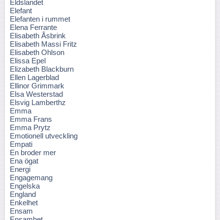
Eldslandet
Elefant
Elefanten i rummet
Elena Ferrante
Elisabeth Åsbrink
Elisabeth Massi Fritz
Elisabeth Ohlson
Elissa Epel
Elizabeth Blackburn
Ellen Lagerblad
Ellinor Grimmark
Elsa Westerstad
Elsvig Lamberthz
Emma
Emma Frans
Emma Prytz
Emotionell utveckling
Empati
En broder mer
Ena ögat
Energi
Engagemang
Engelska
England
Enkelhet
Ensam
Ensamhet