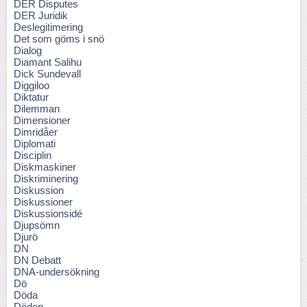
DER Disputes
DER Juridik
Deslegitimering
Det som göms i snö
Dialog
Diamant Salihu
Dick Sundevall
Diggiloo
Diktatur
Dilemman
Dimensioner
Dimridåer
Diplomati
Disciplin
Diskmaskiner
Diskriminering
Diskussion
Diskussioner
Diskussionsidé
Djupsömn
Djurö
DN
DN Debatt
DNA-undersökning
Dö
Döda
Döden