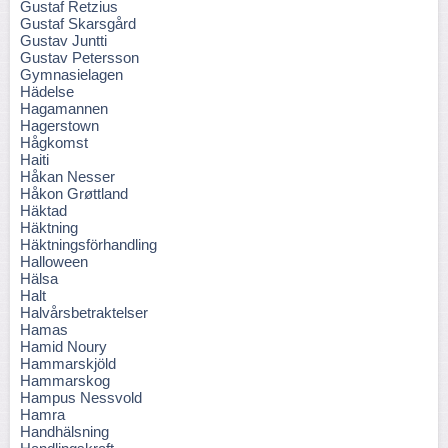
Gustaf Retzius
Gustaf Skarsgård
Gustav Juntti
Gustav Petersson
Gymnasielagen
Hädelse
Hagamannen
Hagerstown
Hågkomst
Haiti
Håkan Nesser
Håkon Grøttland
Häktad
Häktning
Häktningsförhandling
Halloween
Hälsa
Halt
Halvårsbetraktelser
Hamas
Hamid Noury
Hammarskjöld
Hammarskog
Hampus Nessvold
Hamra
Handhälsning