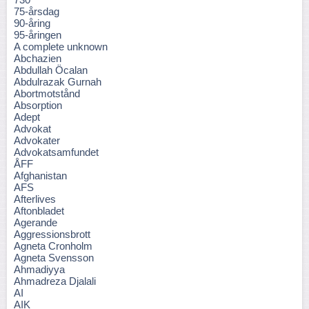
75-årsdag
90-åring
95-åringen
A complete unknown
Abchazien
Abdullah Öcalan
Abdulrazak Gurnah
Abortmotstånd
Absorption
Adept
Advokat
Advokater
Advokatsamfundet
ÅFF
Afghanistan
AFS
Afterlives
Aftonbladet
Agerande
Aggressionsbrott
Agneta Cronholm
Agneta Svensson
Ahmadiyya
Ahmadreza Djalali
AI
AIK