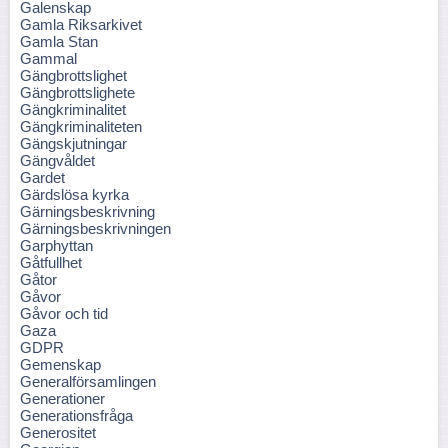
Galenskap
Gamla Riksarkivet
Gamla Stan
Gammal
Gängbrottslighet
Gängbrottslighete
Gängkriminalitet
Gängkriminaliteten
Gängskjutningar
Gängvåldet
Gardet
Gärdslösa kyrka
Gärningsbeskrivning
Gärningsbeskrivningen
Garphyttan
Gåtfullhet
Gåtor
Gåvor
Gåvor och tid
Gaza
GDPR
Gemenskap
Generalförsamlingen
Generationer
Generationsfråga
Generositet