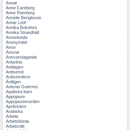
Annat
Anne Careborg
Anne Ramberg
Annelie Bengtsson
Annie Lööf
Annika Bokefors
Annika Strandhäll
Annorlunda
Anonymitet
Anse
Ansvar
Ansvarstagande
Antarktis
Antilagen
Antisemit
Antisemitism
Äntligen
Antonio Guterres
Apatiska barn
Appojaure
Appojauremorden
Aprilskämt
Arabiska
Arbete
Arbetsbörda
Arbetsrätt