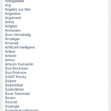
Arbogafallet
Arg
Argelès sur Mer
Argentina
Argument
Arktis
Ärlighet
Armenien
Aron Verständig
Årsdagar
Arsenall
Artificiell intelligens
Artikel
Artister
Artros
Artyom Kamardin
Åsa Beckman
Åsa Romson
ASAP Rocky
Åsikter
Åsiktsfrihet
Åsiktslikhet
Åsne Seierstad
Åsnen
Asocial
Asperger
Assisterat självmord