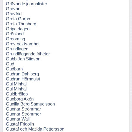
Grävande journalister
Gravar
Gravfrid
Greta Garbo
Greta Thunberg
Gripa dagen
Grönland
Grooming
Grov oaktsamhet
Grundlagen
Grundläggande friheter
Gubb Jan Stigson
Gud
Gudbarn
Gudrun Dahlberg
Gudrun Hörnquist
Gui Minhai
Gul Minhai
Guldbröllop
Gunborg Axén
Gunilla Berg Samuelsson
Gunnar Strömmar
Gunnar Strömmer
Gunnar Wall
Gustaf Fridolin
Gustaf och Matilda Pettersson