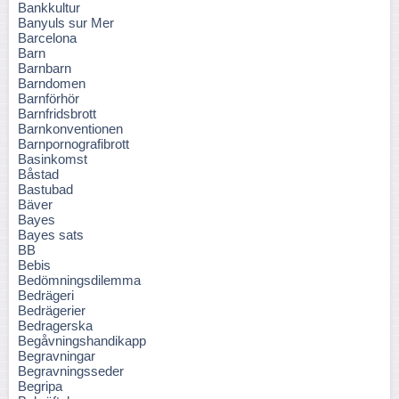
Bankkultur
Banyuls sur Mer
Barcelona
Barn
Barnbarn
Barndomen
Barnförhör
Barnfridsbrott
Barnkonventionen
Barnpornografibrott
Basinkomst
Båstad
Bastubad
Bäver
Bayes
Bayes sats
BB
Bebis
Bedömningsdilemma
Bedrägeri
Bedrägerier
Bedragerska
Begåvningshandikapp
Begravningar
Begravningsseder
Begripa