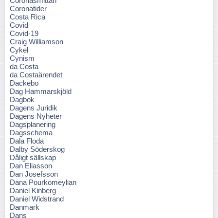
Coronasmittan
Coronatider
Costa Rica
Covid
Covid-19
Craig Williamson
Cykel
Cynism
da Costa
da Costaärendet
Dackebo
Dag Hammarskjöld
Dagbok
Dagens Juridik
Dagens Nyheter
Dagsplanering
Dagsschema
Dala Floda
Dalby Söderskog
Dåligt sällskap
Dan Eliasson
Dan Josefsson
Dana Pourkomeylian
Daniel Kinberg
Daniel Widstrand
Danmark
Dans