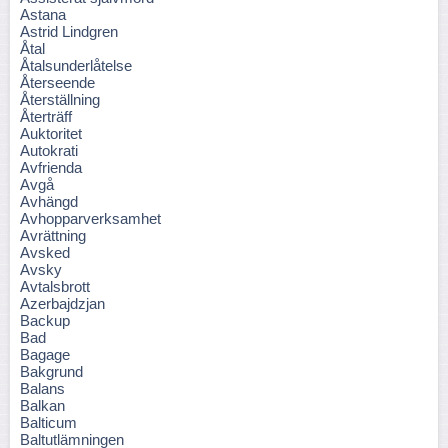
Astana
Astrid Lindgren
Åtal
Åtalsunderlåtelse
Återseende
Återställning
Återträff
Auktoritet
Autokrati
Avfrienda
Avgå
Avhängd
Avhopparverksamhet
Avrättning
Avsked
Avsky
Avtalsbrott
Azerbajdzjan
Backup
Bad
Bagage
Bakgrund
Balans
Balkan
Balticum
Baltutlämningen