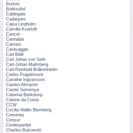
Burkini
Butiksdöd
Cablegate
Cadaques
Cajsa Lindholm
Camilla Kvartoft
Cancer
Cannabis
Cannes
Caravaggio
Carl Bildt
Carl Johan von Seth
Carl-Johan Malmberg
Carl.Reinhold Bråkenhielm
Carles Puigdemont
Caroline Ingvarsson
Casten Almqvist
Caster Semenya
Catarina Barketorp
Catrine da Costa
CCW
Cecilia Wallin Blomberg
Cementa
Censur
Centerpartiet
Charles Bukowski