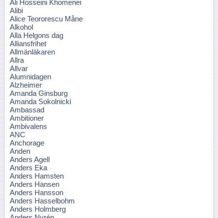
Ali Hosseini Khomenei
Alibi
Alice Teororescu Måne
Alkohol
Alla Helgons dag
Alliansfrihet
Allmänläkaren
Allra
Allvar
Alumnidagen
Alzheimer
Amanda Ginsburg
Amanda Sokolnicki
Ambassad
Ambitioner
Ambivalens
ANC
Anchorage
Anden
Anders Agell
Anders Eka
Anders Hamsten
Anders Hansen
Anders Hansson
Anders Hasselbohm
Anders Holmberg
Anders Nyrén