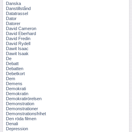
Danska
Danstillstånd
Datatrassel
Dator
Datorer
David Cameron
David Eberhard
David Fredin
David Rydell
Dawit Isaac
Dawit Isaak
De
Debatt
Debatten
Debetkort
Dem
Demens
Demokrati
Demokratin
Demokratirörelsen
Demonstration
Demonstrationer
Demonstrationsfrihet
Den röda filmen
Denali
Depression