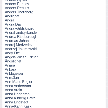
Anders Perklev
Anders Retzius
Anders Thornberg
Andlighet
Andra
Andra Day
Andra världskriget
Andrahandsyrkande
Andrea Riseborough
Andreas Johansson
Andrej Medvedev
Andrzej Jakimowski
Andy Fite
Angela Wiese Edeler
Ängslighet
Aniara
Ankara
Anklagelser
Anmälan
Ann-Marie Begler
Anna Andersson
Anna Ardin
Anna Hedenmo
Anna Kinberg Batra
Anna Lindstedt
Anna-Karin Kask