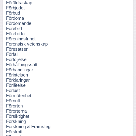
Föräldraskap
Förbjudet
Förbud
Fördöma
Fördömande
Förebild
Förebilder
Föreningsfrihet
Forensisk vetenskap
Föresatser
Förfall
Förföljelse
Förhållningssätt
Förhandlingar
Förintelsen
Förklaringar
Förlåtelse
Förlust
Förmätenhet
Förnuft
Förorten
Förorterna
Försiktighet
Forskning
Forskning & Framsteg
Förskott