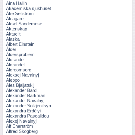
Aina Hallin
Akademiska sjukhuset
Åke Sellström
Åklagare
Aksel Sandemose
Äktenskap
Aktuellt
Alaska
Albert Einstein
Ålder
Åldersproblem
Åldrande
Åldrandet
Äldreomsorg
Aleksej Navalnyj
Aleppo
Ales Bjaljatskij
Alexander Bard
Alexander Barkman
Alexander Navalnyj
Alexander Solzjenitsyn
Alexandra Erdélyi
Alexandra Pascalidou
Alexej Navalnyj
Alf Enerström
Alfred Skogberg