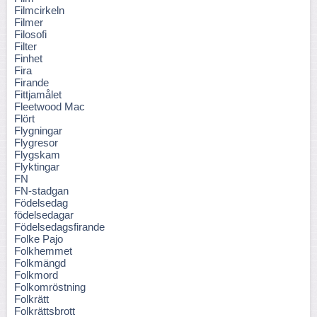
Filmcirkeln
Filmer
Filosofi
Filter
Finhet
Fira
Firande
Fittjamålet
Fleetwood Mac
Flört
Flygningar
Flygresor
Flygskam
Flyktingar
FN
FN-stadgan
Födelsedag
födelsedagar
Födelsedagsfirande
Folke Pajo
Folkhemmet
Folkmängd
Folkmord
Folkomröstning
Folkrätt
Folkrättsbrott