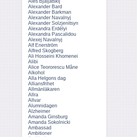
Ales Bjaljatskij
Alexander Bard
Alexander Barkman
Alexander Navalnyj
Alexander Solzjenitsyn
Alexandra Erdélyi
Alexandra Pascalidou
Alexej Navalnyj
Alf Enerström
Alfred Skogberg
Ali Hosseini Khomenei
Alibi
Alice Teororescu Måne
Alkohol
Alla Helgons dag
Alliansfrihet
Allmänläkaren
Allra
Allvar
Alumnidagen
Alzheimer
Amanda Ginsburg
Amanda Sokolnicki
Ambassad
Ambitioner