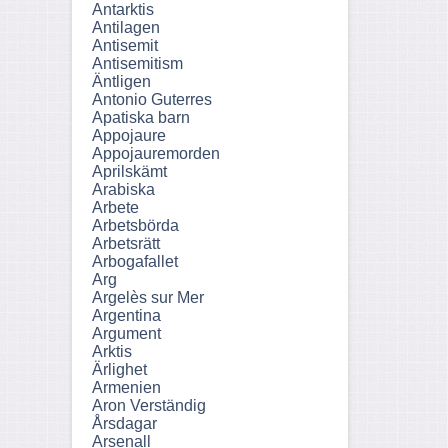
Antarktis
Antilagen
Antisemit
Antisemitism
Äntligen
Antonio Guterres
Apatiska barn
Appojaure
Appojauremorden
Aprilskämt
Arabiska
Arbete
Arbetsbörda
Arbetsrätt
Arbogafallet
Arg
Argelès sur Mer
Argentina
Argument
Arktis
Ärlighet
Armenien
Aron Verständig
Årsdagar
Arsenall