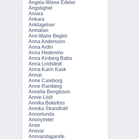
Angela Wiese Edeler
Ängslighet
Aniara
Ankara
Anklagelser
Anmälan
Ann-Marie Begler
Anna Andersson
Anna Ardin
Anna Hedenmo
Anna Kinberg Batra
Anna Lindstedt
Anna-Karin Kask
Annat
Anne Careborg
Anne Ramberg
Annelie Bengtsson
Annie Lööf
Annika Bokefors
Annika Strandhäll
Annorlunda
Anonymitet
Anse
Ansvar
Ansvarstagande