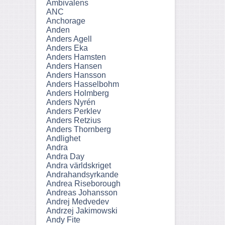
Ambivalens
ANC
Anchorage
Anden
Anders Agell
Anders Eka
Anders Hamsten
Anders Hansen
Anders Hansson
Anders Hasselbohm
Anders Holmberg
Anders Nyrén
Anders Perklev
Anders Retzius
Anders Thornberg
Andlighet
Andra
Andra Day
Andra världskriget
Andrahandsyrkande
Andrea Riseborough
Andreas Johansson
Andrej Medvedev
Andrzej Jakimowski
Andy Fite