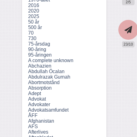
2/5
2016
2020
2025
50 år
500 år
70
730
75-årsdag
23/10
90-åring
95-åringen
A complete unknown
Abchazien
Abdullah Öcalan
Abdulrazak Gurnah
Abortmotstånd
Absorption
Adept
Advokat
Advokater
Advokatsamfundet
ÅFF
Afghanistan
AFS
Afterlives