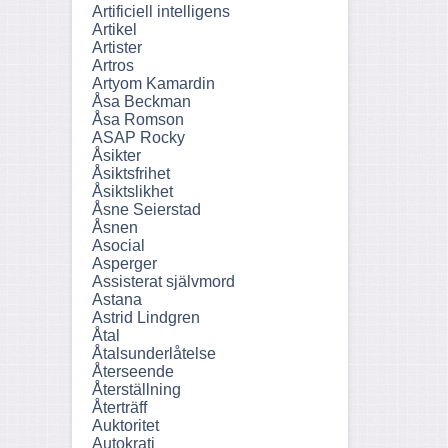
Artificiell intelligens
Artikel
Artister
Artros
Artyom Kamardin
Åsa Beckman
Åsa Romson
ASAP Rocky
Åsikter
Åsiktsfrihet
Åsiktslikhet
Åsne Seierstad
Åsnen
Asocial
Asperger
Assisterat självmord
Astana
Astrid Lindgren
Åtal
Åtalsunderlåtelse
Återseende
Återställning
Återträff
Auktoritet
Autokrati