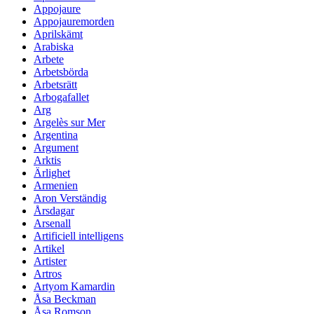
Appojaure
Appojauremorden
Aprilskämt
Arabiska
Arbete
Arbetsbörda
Arbetsrätt
Arbogafallet
Arg
Argelès sur Mer
Argentina
Argument
Arktis
Ärlighet
Armenien
Aron Verständig
Årsdagar
Arsenall
Artificiell intelligens
Artikel
Artister
Artros
Artyom Kamardin
Åsa Beckman
Åsa Romson