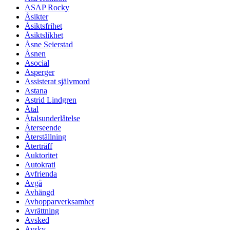
ASAP Rocky
Åsikter
Åsiktsfrihet
Åsiktslikhet
Åsne Seierstad
Åsnen
Asocial
Asperger
Assisterat självmord
Astana
Astrid Lindgren
Åtal
Åtalsunderlåtelse
Återseende
Återställning
Återträff
Auktoritet
Autokrati
Avfrienda
Avgå
Avhängd
Avhopparverksamhet
Avrättning
Avsked
Avsky