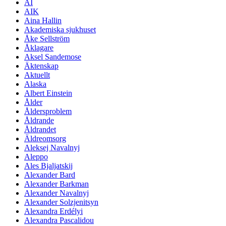
AI
AIK
Aina Hallin
Akademiska sjukhuset
Åke Sellström
Åklagare
Aksel Sandemose
Äktenskap
Aktuellt
Alaska
Albert Einstein
Ålder
Åldersproblem
Åldrande
Åldrandet
Äldreomsorg
Aleksej Navalnyj
Aleppo
Ales Bjaljatskij
Alexander Bard
Alexander Barkman
Alexander Navalnyj
Alexander Solzjenitsyn
Alexandra Erdélyi
Alexandra Pascalidou