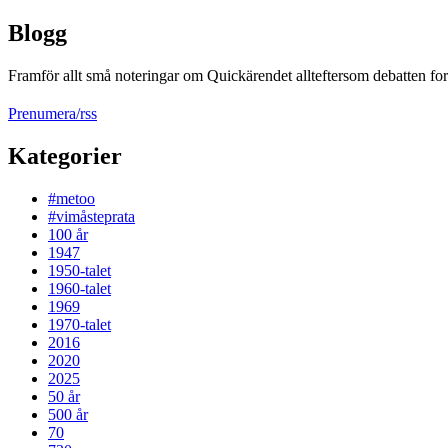
Blogg
Framför allt små noteringar om Quickärendet allteftersom debatten fort
Prenumera/rss
Kategorier
#metoo
#vimåsteprata
100 år
1947
1950-talet
1960-talet
1969
1970-talet
2016
2020
2025
50 år
500 år
70