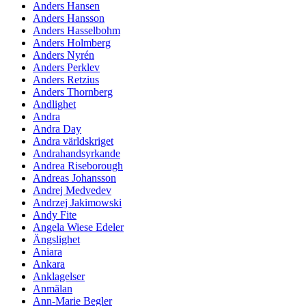
Anders Hansen
Anders Hansson
Anders Hasselbohm
Anders Holmberg
Anders Nyrén
Anders Perklev
Anders Retzius
Anders Thornberg
Andlighet
Andra
Andra Day
Andra världskriget
Andrahandsyrkande
Andrea Riseborough
Andreas Johansson
Andrej Medvedev
Andrzej Jakimowski
Andy Fite
Angela Wiese Edeler
Ängslighet
Aniara
Ankara
Anklagelser
Anmälan
Ann-Marie Begler