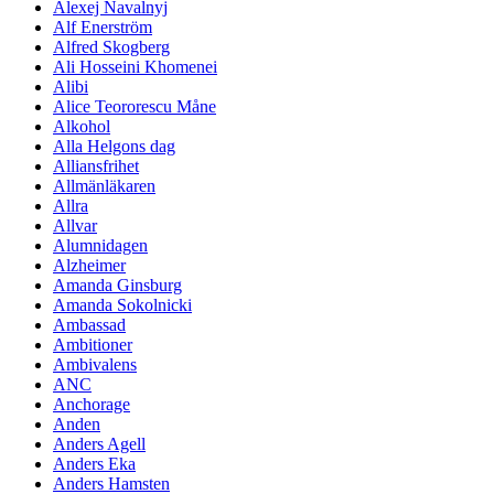
Alexej Navalnyj
Alf Enerström
Alfred Skogberg
Ali Hosseini Khomenei
Alibi
Alice Teororescu Måne
Alkohol
Alla Helgons dag
Alliansfrihet
Allmänläkaren
Allra
Allvar
Alumnidagen
Alzheimer
Amanda Ginsburg
Amanda Sokolnicki
Ambassad
Ambitioner
Ambivalens
ANC
Anchorage
Anden
Anders Agell
Anders Eka
Anders Hamsten