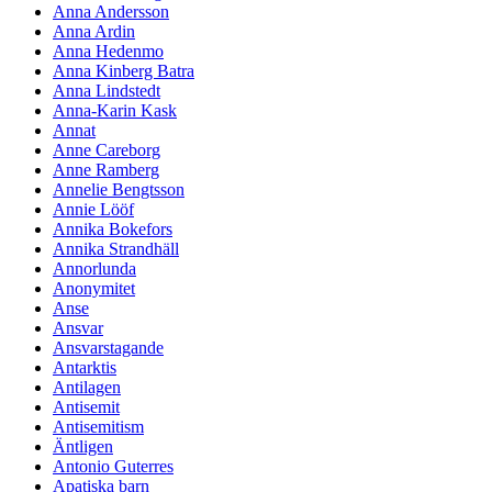
Anna Andersson
Anna Ardin
Anna Hedenmo
Anna Kinberg Batra
Anna Lindstedt
Anna-Karin Kask
Annat
Anne Careborg
Anne Ramberg
Annelie Bengtsson
Annie Lööf
Annika Bokefors
Annika Strandhäll
Annorlunda
Anonymitet
Anse
Ansvar
Ansvarstagande
Antarktis
Antilagen
Antisemit
Antisemitism
Äntligen
Antonio Guterres
Apatiska barn