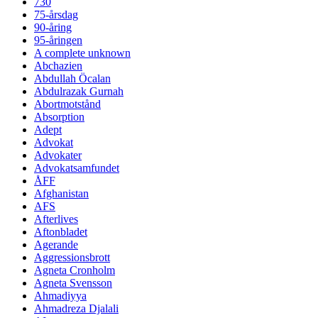
730
75-årsdag
90-åring
95-åringen
A complete unknown
Abchazien
Abdullah Öcalan
Abdulrazak Gurnah
Abortmotstånd
Absorption
Adept
Advokat
Advokater
Advokatsamfundet
ÅFF
Afghanistan
AFS
Afterlives
Aftonbladet
Agerande
Aggressionsbrott
Agneta Cronholm
Agneta Svensson
Ahmadiyya
Ahmadreza Djalali