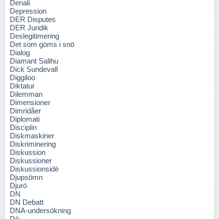
Denali
Depression
DER Disputes
DER Juridik
Deslegitimering
Det som göms i snö
Dialog
Diamant Salihu
Dick Sundevall
Diggiloo
Diktatur
Dilemman
Dimensioner
Dimridåer
Diplomati
Disciplin
Diskmaskiner
Diskriminering
Diskussion
Diskussioner
Diskussionsidé
Djupsömn
Djurö
DN
DN Debatt
DNA-undersökning
Dö