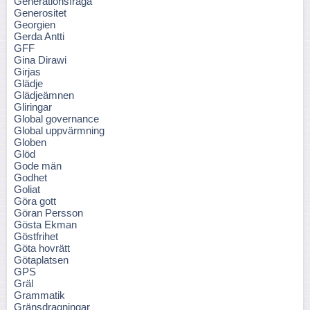
Generationsfråga
Generositet
Georgien
Gerda Antti
GFF
Gina Dirawi
Girjas
Glädje
Glädjeämnen
Gliringar
Global governance
Global uppvärmning
Globen
Glöd
Gode män
Godhet
Goliat
Göra gott
Göran Persson
Gösta Ekman
Göstfrihet
Göta hovrätt
Götaplatsen
GPS
Gräl
Grammatik
Gränsdragningar