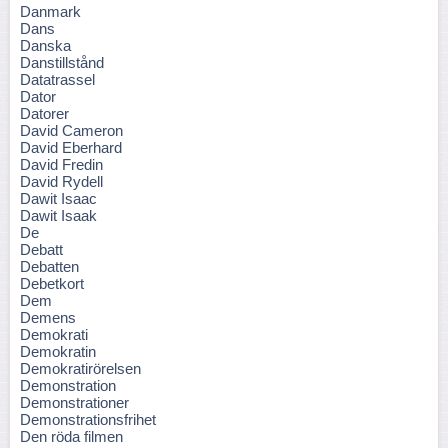
Danmark
Dans
Danska
Danstillstånd
Datatrassel
Dator
Datorer
David Cameron
David Eberhard
David Fredin
David Rydell
Dawit Isaac
Dawit Isaak
De
Debatt
Debatten
Debetkort
Dem
Demens
Demokrati
Demokratin
Demokratirörelsen
Demonstration
Demonstrationer
Demonstrationsfrihet
Den röda filmen