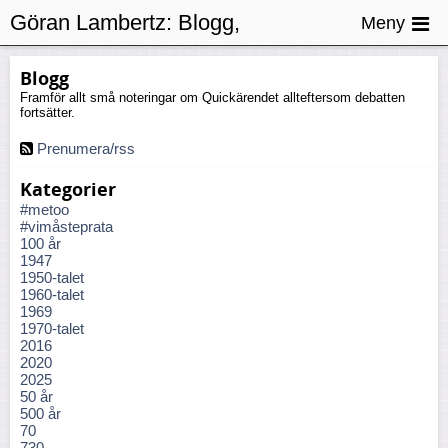
Göran Lambertz:
Blogg,
Meny
Socialtjänsten
Blogg
Framför allt små noteringar om Quickärendet allteftersom debatten
fortsätter.
Prenumera/rss
Kategorier
#metoo
#vimåsteprata
100 år
1947
1950-talet
1960-talet
1969
1970-talet
2016
2020
2025
50 år
500 år
70
730