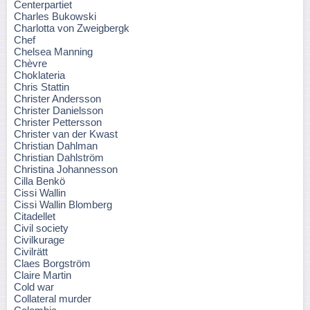
Centerpartiet
Charles Bukowski
Charlotta von Zweigbergk
Chef
Chelsea Manning
Chèvre
Choklateria
Chris Stattin
Christer Andersson
Christer Danielsson
Christer Pettersson
Christer van der Kwast
Christian Dahlman
Christian Dahlström
Christina Johannesson
Cilla Benkö
Cissi Wallin
Cissi Wallin Blomberg
Citadellet
Civil society
Civilkurage
Civilrätt
Claes Borgström
Claire Martin
Cold war
Collateral murder