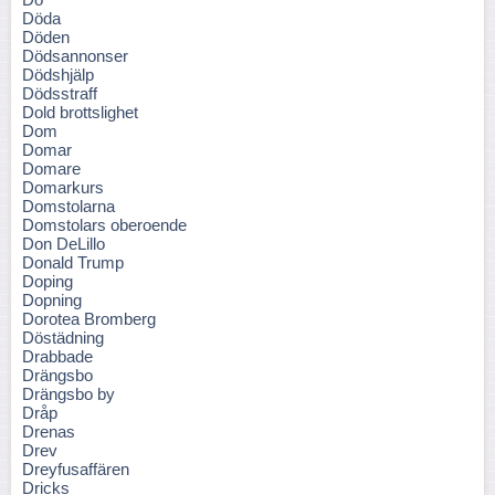
Döda
Döden
Dödsannonser
Dödshjälp
Dödsstraff
Dold brottslighet
Dom
Domar
Domare
Domarkurs
Domstolarna
Domstolars oberoende
Don DeLillo
Donald Trump
Doping
Dopning
Dorotea Bromberg
Döstädning
Drabbade
Drängsbo
Drängsbo by
Dråp
Drenas
Drev
Dreyfusaffären
Dricks