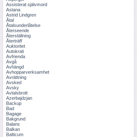
Assisterat självmord
Astana
Astrid Lindgren
Åtal
Åtalsunderlåtelse
Återseende
Återställning
Återträff
Auktoritet
Autokrati
Avfrienda
Avgå
Avhängd
Avhopparverksamhet
Avrättning
Avsked
Avsky
Avtalsbrott
Azerbajdzjan
Backup
Bad
Bagage
Bakgrund
Balans
Balkan
Balticum