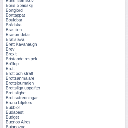
Boris Nemtsov
Boris Spasskij
Bortgjord
Borttappat
Boulebar
Brådska
Brasilien
Brasomdetär
Bratislava
Brett Kavanaugh
Brev
Brexit
Bristande respekt
Bröllop
Brott
Brott och straff
Brottsanmälare
Brottsjournalen
Brottsliga uppgifter
Brottslighet
Brottsutredningar
Bruno Liljefors
Bubblor
Budapest
Budget
Buenos Aires
Bujanovac