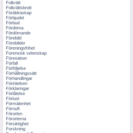
Folkrätt
Folkrättsbrott
Föräldraskap
Förbjudet
Förbud
Fördöma
Fördömande
Förebild
Förebilder
Föreningsfrihet
Forensisk vetenskap
Föresatser
Förfall
Förföljelse
Förhållningssätt
Förhandlingar
Förintelsen
Förklaringar
Förlåtelse
Förlust
Förmätenhet
Förnuft
Förorten
Förorterna
Försiktighet
Forskning