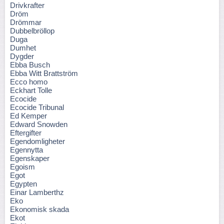
Drivkrafter
Dröm
Drömmar
Dubbelbröllop
Duga
Dumhet
Dygder
Ebba Busch
Ebba Witt Brattström
Ecco homo
Eckhart Tolle
Ecocide
Ecocide Tribunal
Ed Kemper
Edward Snowden
Eftergifter
Egendomligheter
Egennytta
Egenskaper
Egoism
Egot
Egypten
Einar Lamberthz
Eko
Ekonomisk skada
Ekot