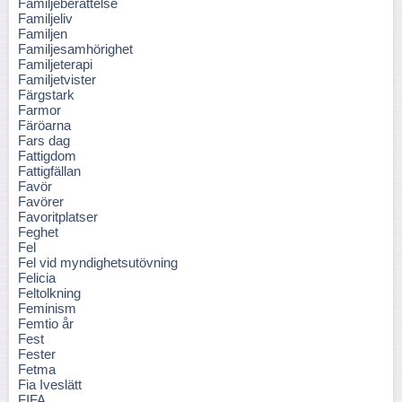
Familjeberättelse
Familjeliv
Familjen
Familjesamhörighet
Familjeterapi
Familjetvister
Färgstark
Farmor
Färöarna
Fars dag
Fattigdom
Fattigfällan
Favör
Favörer
Favoritplatser
Feghet
Fel
Fel vid myndighetsutövning
Felicia
Feltolkning
Feminism
Femtio år
Fest
Fester
Fetma
Fia Iveslätt
FIFA