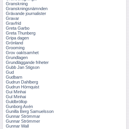
Granskning
Granskningsnämnden
Grävande journalister
Gravar
Gravfrid
Greta Garbo
Greta Thunberg
Gripa dagen
Grönland
Grooming
Grov oaktsamhet
Grundlagen
Grundläggande friheter
Gubb Jan Stigson
Gud
Gudbarn
Gudrun Dahlberg
Gudrun Hörnquist
Gui Minhai
Gul Minhai
Guldbröllop
Gunborg Axén
Gunilla Berg Samuelsson
Gunnar Strömmar
Gunnar Strömmer
Gunnar Wall