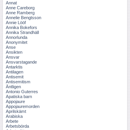
Annat
Anne Careborg
Anne Ramberg
Annelie Bengtsson
Annie Lööf
Annika Bokefors
Annika Strandhäll
Annorlunda
Anonymitet
Anse
Ansikten
Ansvar
Ansvarstagande
Antarktis
Antilagen
Antisemit
Antisemitism
Äntligen
Antonio Guterres
Apatiska barn
Appojaure
Appojauremorden
Aprilskämt
Arabiska
Arbete
Arbetsbörda