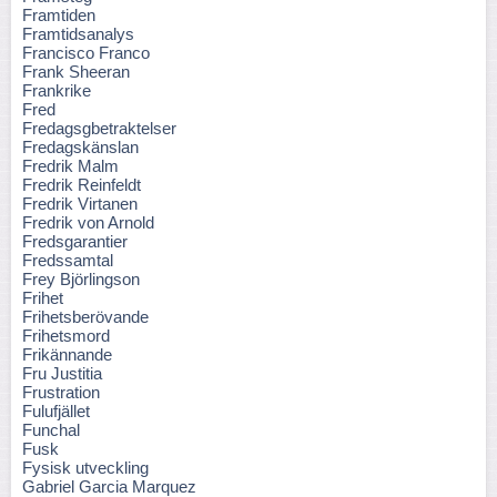
Framtiden
Framtidsanalys
Francisco Franco
Frank Sheeran
Frankrike
Fred
Fredagsgbetraktelser
Fredagskänslan
Fredrik Malm
Fredrik Reinfeldt
Fredrik Virtanen
Fredrik von Arnold
Fredsgarantier
Fredssamtal
Frey Björlingson
Frihet
Frihetsberövande
Frihetsmord
Frikännande
Fru Justitia
Frustration
Fulufjället
Funchal
Fusk
Fysisk utveckling
Gabriel Garcia Marquez