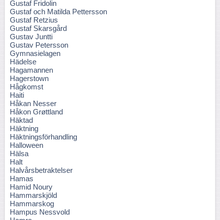
Gustaf Fridolin
Gustaf och Matilda Pettersson
Gustaf Retzius
Gustaf Skarsgård
Gustav Juntti
Gustav Petersson
Gymnasielagen
Hädelse
Hagamannen
Hagerstown
Hågkomst
Haiti
Håkan Nesser
Håkon Grøttland
Häktad
Häktning
Häktningsförhandling
Halloween
Hälsa
Halt
Halvårsbetraktelser
Hamas
Hamid Noury
Hammarskjöld
Hammarskog
Hampus Nessvold