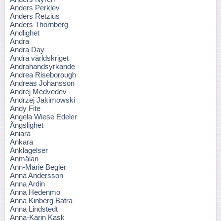
Anders Perklev
Anders Retzius
Anders Thornberg
Andlighet
Andra
Andra Day
Andra världskriget
Andrahandsyrkande
Andrea Riseborough
Andreas Johansson
Andrej Medvedev
Andrzej Jakimowski
Andy Fite
Angela Wiese Edeler
Ängslighet
Aniara
Ankara
Anklagelser
Anmälan
Ann-Marie Begler
Anna Andersson
Anna Ardin
Anna Hedenmo
Anna Kinberg Batra
Anna Lindstedt
Anna-Karin Kask