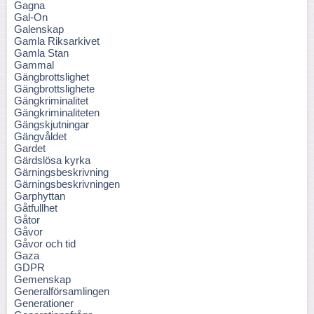
Gagna
Gal-On
Galenskap
Gamla Riksarkivet
Gamla Stan
Gammal
Gängbrottslighet
Gängbrottslighete
Gängkriminalitet
Gängkriminaliteten
Gängskjutningar
Gängvåldet
Gardet
Gärdslösa kyrka
Gärningsbeskrivning
Gärningsbeskrivningen
Garphyttan
Gåtfullhet
Gåtor
Gåvor
Gåvor och tid
Gaza
GDPR
Gemenskap
Generalförsamlingen
Generationer