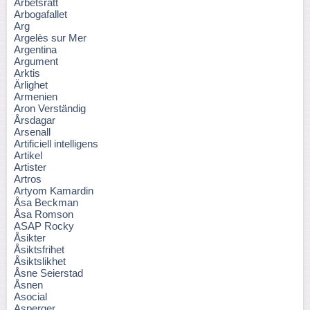
Arbetsrätt
Arbogafallet
Arg
Argelès sur Mer
Argentina
Argument
Arktis
Ärlighet
Armenien
Aron Verständig
Årsdagar
Arsenall
Artificiell intelligens
Artikel
Artister
Artros
Artyom Kamardin
Åsa Beckman
Åsa Romson
ASAP Rocky
Åsikter
Åsiktsfrihet
Åsiktslikhet
Åsne Seierstad
Åsnen
Asocial
Asperger