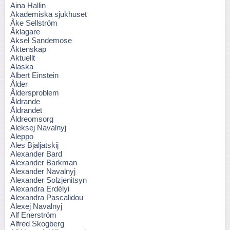
Aina Hallin
Akademiska sjukhuset
Åke Sellström
Åklagare
Aksel Sandemose
Äktenskap
Aktuellt
Alaska
Albert Einstein
Ålder
Åldersproblem
Åldrande
Åldrandet
Äldreomsorg
Aleksej Navalnyj
Aleppo
Ales Bjaljatskij
Alexander Bard
Alexander Barkman
Alexander Navalnyj
Alexander Solzjenitsyn
Alexandra Erdélyi
Alexandra Pascalidou
Alexej Navalnyj
Alf Enerström
Alfred Skogberg