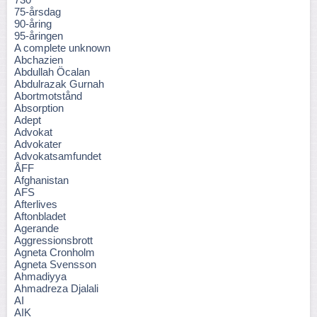
75-årsdag
90-åring
95-åringen
A complete unknown
Abchazien
Abdullah Öcalan
Abdulrazak Gurnah
Abortmotstånd
Absorption
Adept
Advokat
Advokater
Advokatsamfundet
ÅFF
Afghanistan
AFS
Afterlives
Aftonbladet
Agerande
Aggressionsbrott
Agneta Cronholm
Agneta Svensson
Ahmadiyya
Ahmadreza Djalali
AI
AIK