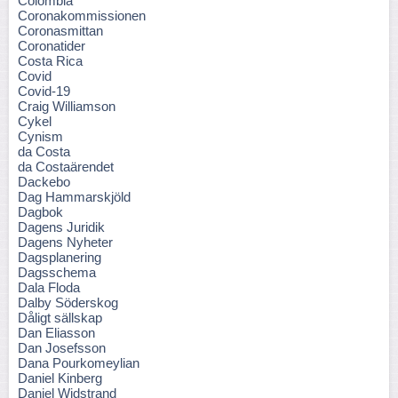
Colombia
Coronakommissionen
Coronasmittan
Coronatider
Costa Rica
Covid
Covid-19
Craig Williamson
Cykel
Cynism
da Costa
da Costaärendet
Dackebo
Dag Hammarskjöld
Dagbok
Dagens Juridik
Dagens Nyheter
Dagsplanering
Dagsschema
Dala Floda
Dalby Söderskog
Dåligt sällskap
Dan Eliasson
Dan Josefsson
Dana Pourkomeylian
Daniel Kinberg
Daniel Widstrand