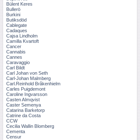
Bülent Keres
Bullerö
Burkini
Butiksdöd
Cablegate
Cadaques
Cajsa Lindholm
Camilla Kvartoft
Cancer
Cannabis
Cannes
Caravaggio
Carl Bildt
Carl Johan von Seth
Carl-Johan Malmberg
Carl.Reinhold Bråkenhielm
Carles Puigdemont
Caroline Ingvarsson
Casten Almqvist
Caster Semenya
Catarina Barketorp
Catrine da Costa
CCW
Cecilia Wallin Blomberg
Cementa
Censur