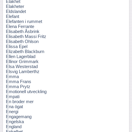
Elakhet
Elakheter
Eldslandet
Elefant
Elefanten i rummet
Elena Ferrante
Elisabeth Åsbrink
Elisabeth Massi Fritz
Elisabeth Ohlson
Elissa Epel
Elizabeth Blackburn
Ellen Lagerblad
Ellinor Grimmark
Elsa Westerstad
Elsvig Lamberthz
Emma
Emma Frans
Emma Prytz
Emotionell utveckling
Empati
En broder mer
Ena ögat
Energi
Engagemang
Engelska
England
Enkelhet