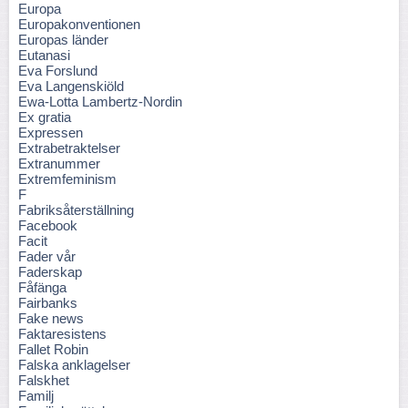
Europa
Europakonventionen
Europas länder
Eutanasi
Eva Forslund
Eva Langenskiöld
Ewa-Lotta Lambertz-Nordin
Ex gratia
Expressen
Extrabetraktelser
Extranummer
Extremfeminism
F
Fabriksåterställning
Facebook
Facit
Fader vår
Faderskap
Fåfänga
Fairbanks
Fake news
Faktaresistens
Fallet Robin
Falska anklagelser
Falskhet
Familj