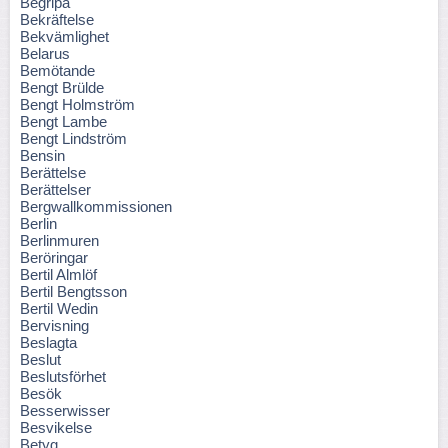
Begripa
Bekräftelse
Bekvämlighet
Belarus
Bemötande
Bengt Brülde
Bengt Holmström
Bengt Lambe
Bengt Lindström
Bensin
Berättelse
Berättelser
Bergwallkommissionen
Berlin
Berlinmuren
Beröringar
Bertil Almlöf
Bertil Bengtsson
Bertil Wedin
Bervisning
Beslagta
Beslut
Beslutsförhet
Besök
Besserwisser
Besvikelse
Betyg