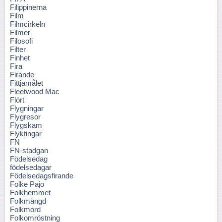
Filippinerna
Film
Filmcirkeln
Filmer
Filosofi
Filter
Finhet
Fira
Firande
Fittjamålet
Fleetwood Mac
Flört
Flygningar
Flygresor
Flygskam
Flyktingar
FN
FN-stadgan
Födelsedag
födelsedagar
Födelsedagsfirande
Folke Pajo
Folkhemmet
Folkmängd
Folkmord
Folkomröstning