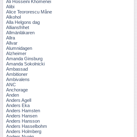
Ali Hosseini Khomenei
Alibi
Alice Teororescu Måne
Alkohol
Alla Helgons dag
Alliansfrihet
Allmänläkaren
Allra
Allvar
Alumnidagen
Alzheimer
Amanda Ginsburg
Amanda Sokolnicki
Ambassad
Ambitioner
Ambivalens
ANC
Anchorage
Anden
Anders Agell
Anders Eka
Anders Hamsten
Anders Hansen
Anders Hansson
Anders Hasselbohm
Anders Holmberg
Anders Nyrén