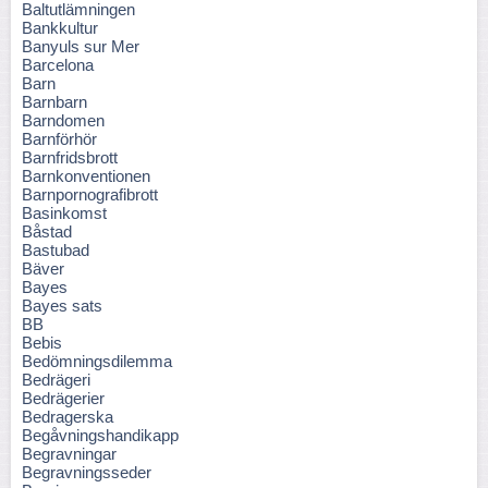
Baltutlämningen
Bankkultur
Banyuls sur Mer
Barcelona
Barn
Barnbarn
Barndomen
Barnförhör
Barnfridsbrott
Barnkonventionen
Barnpornografibrott
Basinkomst
Båstad
Bastubad
Bäver
Bayes
Bayes sats
BB
Bebis
Bedömningsdilemma
Bedrägeri
Bedrägerier
Bedragerska
Begåvningshandikapp
Begravningar
Begravningsseder