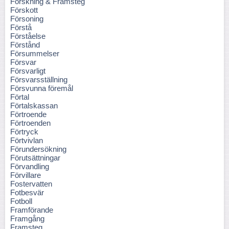
Forskning & Framsteg
Förskott
Försoning
Förstå
Förståelse
Förstånd
Försummelser
Försvar
Försvarligt
Försvarsställning
Försvunna föremål
Förtal
Förtalskassan
Förtroende
Förtroenden
Förtryck
Förtvivlan
Förundersökning
Förutsättningar
Förvandling
Förvillare
Fostervatten
Fotbesvär
Fotboll
Framförande
Framgång
Framsteg