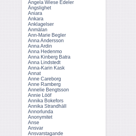
Angela Wiese Edeler
Ängslighet
Aniara
Ankara
Anklagelser
Anmälan
Ann-Marie Begler
Anna Andersson
Anna Ardin
Anna Hedenmo
Anna Kinberg Batra
Anna Lindstedt
Anna-Karin Kask
Annat
Anne Careborg
Anne Ramberg
Annelie Bengtsson
Annie Lööf
Annika Bokefors
Annika Strandhäll
Annorlunda
Anonymitet
Anse
Ansvar
Ansvarstagande