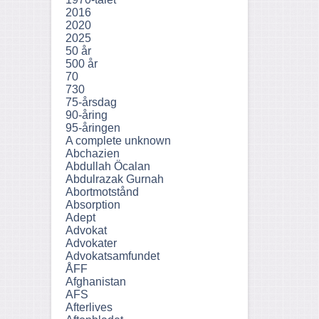
2016
2020
2025
50 år
500 år
70
730
75-årsdag
90-åring
95-åringen
A complete unknown
Abchazien
Abdullah Öcalan
Abdulrazak Gurnah
Abortmotstånd
Absorption
Adept
Advokat
Advokater
Advokatsamfundet
ÅFF
Afghanistan
AFS
Afterlives