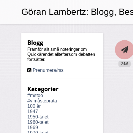
Göran Lambertz:
Blogg, Bes
Blogg
Framför allt små noteringar om
Quickärendet allteftersom debatten
fortsätter.
24/6
Prenumera/rss
Kategorier
#metoo
#vimåsteprata
100 år
1947
1950-talet
1960-talet
1969
1970-talet