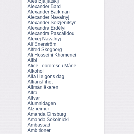
Ales Bjaljatskij
Alexander Bard
Alexander Barkman
Alexander Navalnyj
Alexander Solzjenitsyn
Alexandra Erdélyi
Alexandra Pascalidou
Alexej Navalnyj
Alf Enerström
Alfred Skogberg
Ali Hosseini Khomenei
Alibi
Alice Teororescu Måne
Alkohol
Alla Helgons dag
Alliansfrihet
Allmänläkaren
Allra
Allvar
Alumnidagen
Alzheimer
Amanda Ginsburg
Amanda Sokolnicki
Ambassad
Ambitioner