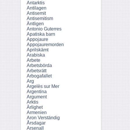
Antarktis
Antilagen
Antisemit
Antisemitism
Äntligen
Antonio Guterres
Apatiska barn
Appojaure
Appojauremorden
Aprilskämt
Arabiska
Arbete
Arbetsbörda
Arbetsrätt
Arbogafallet
Arg
Argelès sur Mer
Argentina
Argument
Arktis
Ärlighet
Armenien
Aron Verständig
Årsdagar
Arsenall