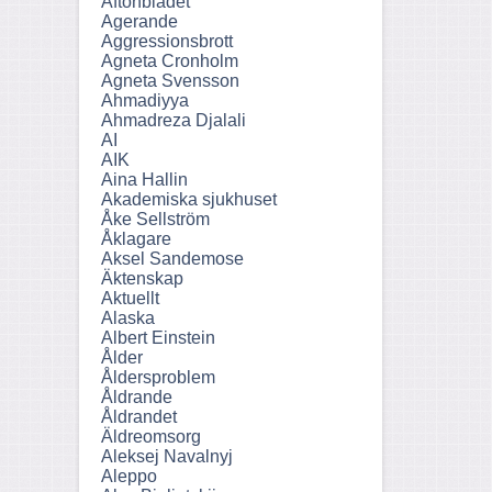
Aftonbladet
Agerande
Aggressionsbrott
Agneta Cronholm
Agneta Svensson
Ahmadiyya
Ahmadreza Djalali
AI
AIK
Aina Hallin
Akademiska sjukhuset
Åke Sellström
Åklagare
Aksel Sandemose
Äktenskap
Aktuellt
Alaska
Albert Einstein
Ålder
Åldersproblem
Åldrande
Åldrandet
Äldreomsorg
Aleksej Navalnyj
Aleppo