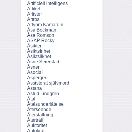
Artificiell intelligens
Artikel
Artister
Artros
Artyom Kamardin
Åsa Beckman
Åsa Romson
ASAP Rocky
Åsikter
Åsiktsfrihet
Åsiktslikhet
Åsne Seierstad
Åsnen
Asocial
Asperger
Assisterat självmord
Astana
Astrid Lindgren
Åtal
Åtalsunderlåtelse
Återseende
Återställning
Återträff
Auktoritet
Autokrati