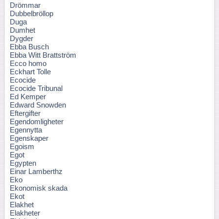
Drömmar
Dubbelbröllop
Duga
Dumhet
Dygder
Ebba Busch
Ebba Witt Brattström
Ecco homo
Eckhart Tolle
Ecocide
Ecocide Tribunal
Ed Kemper
Edward Snowden
Eftergifter
Egendomligheter
Egennytta
Egenskaper
Egoism
Egot
Egypten
Einar Lamberthz
Eko
Ekonomisk skada
Ekot
Elakhet
Elakheter