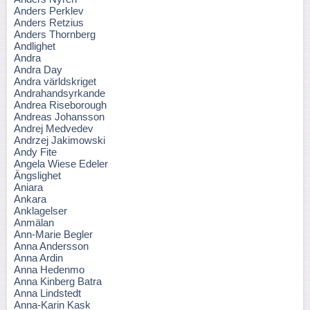
Anders Perklev
Anders Retzius
Anders Thornberg
Andlighet
Andra
Andra Day
Andra världskriget
Andrahandsyrkande
Andrea Riseborough
Andreas Johansson
Andrej Medvedev
Andrzej Jakimowski
Andy Fite
Angela Wiese Edeler
Ängslighet
Aniara
Ankara
Anklagelser
Anmälan
Ann-Marie Begler
Anna Andersson
Anna Ardin
Anna Hedenmo
Anna Kinberg Batra
Anna Lindstedt
Anna-Karin Kask