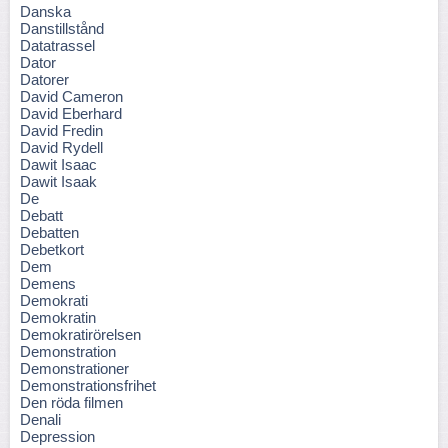
Danska
Danstillstånd
Datatrassel
Dator
Datorer
David Cameron
David Eberhard
David Fredin
David Rydell
Dawit Isaac
Dawit Isaak
De
Debatt
Debatten
Debetkort
Dem
Demens
Demokrati
Demokratin
Demokratirörelsen
Demonstration
Demonstrationer
Demonstrationsfrihet
Den röda filmen
Denali
Depression