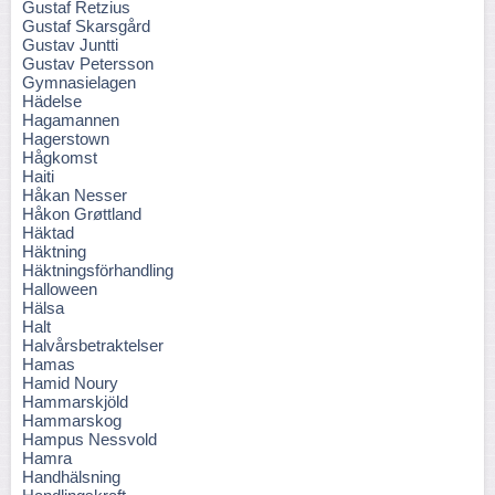
Gustaf Retzius
Gustaf Skarsgård
Gustav Juntti
Gustav Petersson
Gymnasielagen
Hädelse
Hagamannen
Hagerstown
Hågkomst
Haiti
Håkan Nesser
Håkon Grøttland
Häktad
Häktning
Häktningsförhandling
Halloween
Hälsa
Halt
Halvårsbetraktelser
Hamas
Hamid Noury
Hammarskjöld
Hammarskog
Hampus Nessvold
Hamra
Handhälsning