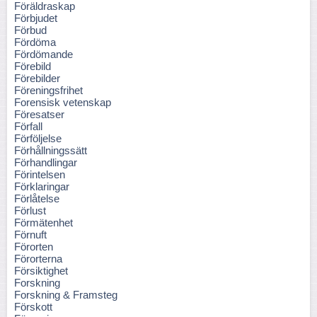
Föräldraskap
Förbjudet
Förbud
Fördöma
Fördömande
Förebild
Förebilder
Föreningsfrihet
Forensisk vetenskap
Föresatser
Förfall
Förföljelse
Förhållningssätt
Förhandlingar
Förintelsen
Förklaringar
Förlåtelse
Förlust
Förmätenhet
Förnuft
Förorten
Förorterna
Försiktighet
Forskning
Forskning & Framsteg
Förskott