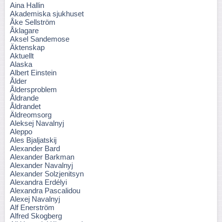
Aina Hallin
Akademiska sjukhuset
Åke Sellström
Åklagare
Aksel Sandemose
Äktenskap
Aktuellt
Alaska
Albert Einstein
Ålder
Åldersproblem
Åldrande
Åldrandet
Äldreomsorg
Aleksej Navalnyj
Aleppo
Ales Bjaljatskij
Alexander Bard
Alexander Barkman
Alexander Navalnyj
Alexander Solzjenitsyn
Alexandra Erdélyi
Alexandra Pascalidou
Alexej Navalnyj
Alf Enerström
Alfred Skogberg