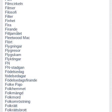
Filmcirkeln
Filmer
Filosofi
Filter
Finhet
Fira
Firande
Fittjamålet
Fleetwood Mac
Flört
Flygningar
Flygresor
Flygskam
Flyktingar
FN
FN-stadgan
Födelsedag
födelsedagar
Födelsedagsfirande
Folke Pajo
Folkhemmet
Folkmängd
Folkmord
Folkomröstning
Folkrätt
Folkrättsbrott