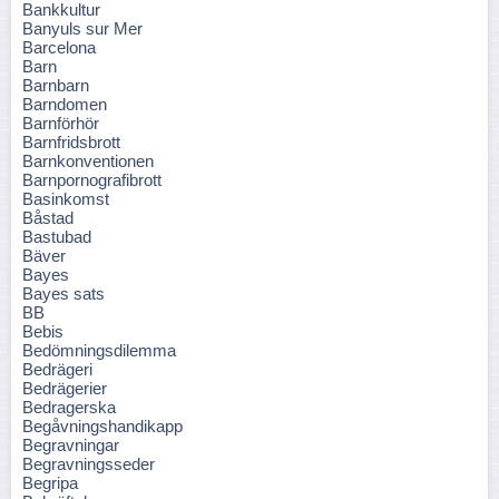
Bankkultur
Banyuls sur Mer
Barcelona
Barn
Barnbarn
Barndomen
Barnförhör
Barnfridsbrott
Barnkonventionen
Barnpornografibrott
Basinkomst
Båstad
Bastubad
Bäver
Bayes
Bayes sats
BB
Bebis
Bedömningsdilemma
Bedrägeri
Bedrägerier
Bedragerska
Begåvningshandikapp
Begravningar
Begravningsseder
Begripa