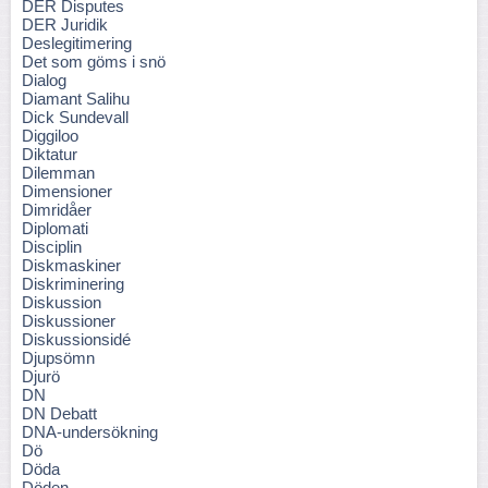
DER Disputes
DER Juridik
Deslegitimering
Det som göms i snö
Dialog
Diamant Salihu
Dick Sundevall
Diggiloo
Diktatur
Dilemman
Dimensioner
Dimridåer
Diplomati
Disciplin
Diskmaskiner
Diskriminering
Diskussion
Diskussioner
Diskussionsidé
Djupsömn
Djurö
DN
DN Debatt
DNA-undersökning
Dö
Döda
Döden