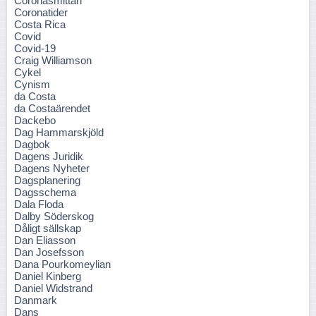
Coronasmittan
Coronatider
Costa Rica
Covid
Covid-19
Craig Williamson
Cykel
Cynism
da Costa
da Costaärendet
Dackebo
Dag Hammarskjöld
Dagbok
Dagens Juridik
Dagens Nyheter
Dagsplanering
Dagsschema
Dala Floda
Dalby Söderskog
Dåligt sällskap
Dan Eliasson
Dan Josefsson
Dana Pourkomeylian
Daniel Kinberg
Daniel Widstrand
Danmark
Dans