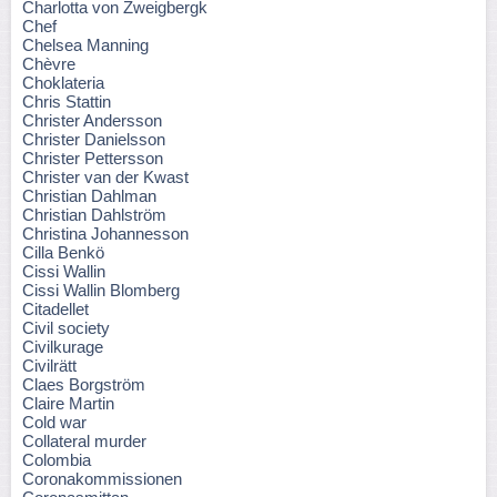
Charlotta von Zweigbergk
Chef
Chelsea Manning
Chèvre
Choklateria
Chris Stattin
Christer Andersson
Christer Danielsson
Christer Pettersson
Christer van der Kwast
Christian Dahlman
Christian Dahlström
Christina Johannesson
Cilla Benkö
Cissi Wallin
Cissi Wallin Blomberg
Citadellet
Civil society
Civilkurage
Civilrätt
Claes Borgström
Claire Martin
Cold war
Collateral murder
Colombia
Coronakommissionen