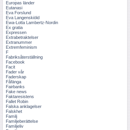
Europas länder
Eutanasi
Eva Forslund
Eva Langenskiöld
Ewa-Lotta Lambertz-Nordin
Ex gratia
Expressen
Extrabetraktelser
Extranummer
Extremfeminism
F
Fabriksåterställning
Facebook
Facit
Fader vår
Faderskap
Fåfänga
Fairbanks
Fake news
Faktaresistens
Fallet Robin
Falska anklagelser
Falskhet
Familj
Familjeberättelse
Familjeliv