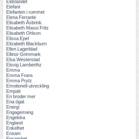
Eldslandet
Elefant
Elefanten i rummet
Elena Ferrante
Elisabeth Åsbrink
Elisabeth Massi Fritz
Elisabeth Ohlson
Elissa Epel
Elizabeth Blackburn
Ellen Lagerblad
Ellinor Grimmark
Elsa Westerstad
Elsvig Lamberthz
Emma
Emma Frans
Emma Prytz
Emotionell utveckling
Empati
En broder mer
Ena ögat
Energi
Engagemang
Engelska
England
Enkelhet
Ensam
Ensamhet