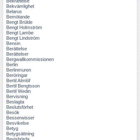
Bekräftelse
Bekvämlighet
Belarus
Bemötande
Bengt Brülde
Bengt Holmström
Bengt Lambe
Bengt Lindström
Bensin
Berättelse
Berättelser
Bergwallkommissionen
Berlin
Berlinmuren
Beröringar
Bertil Almlöf
Bertil Bengtsson
Bertil Wedin
Bervisning
Beslagta
Beslutsförhet
Besök
Besserwisser
Besvikelse
Betyg
Betygsättning
Bevisbörda