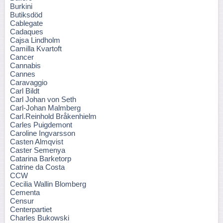
Burkini
Butiksdöd
Cablegate
Cadaques
Cajsa Lindholm
Camilla Kvartoft
Cancer
Cannabis
Cannes
Caravaggio
Carl Bildt
Carl Johan von Seth
Carl-Johan Malmberg
Carl.Reinhold Bråkenhielm
Carles Puigdemont
Caroline Ingvarsson
Casten Almqvist
Caster Semenya
Catarina Barketorp
Catrine da Costa
CCW
Cecilia Wallin Blomberg
Cementa
Censur
Centerpartiet
Charles Bukowski