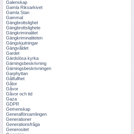
Galenskap
Gamla Riksarkivet
Gamla Stan
Gammal
Gängbrottslighet
Gängbrottslighete
Gängkriminalitet
Gängkriminaliteten
Gängskjutningar
Gängvåldet
Gardet
Gärdslösa kyrka
Gärningsbeskrivning
Gärningsbeskrivningen
Garphyttan
Gåtfullhet
Gåtor
Gåvor
Gåvor och tid
Gaza
GDPR
Gemenskap
Generalförsamlingen
Generationer
Generationsfråga
Generositet