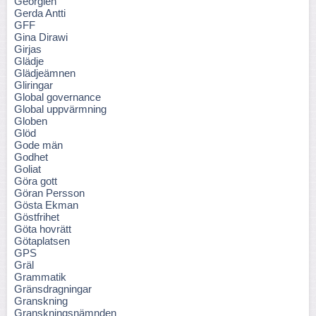
Georgien
Gerda Antti
GFF
Gina Dirawi
Girjas
Glädje
Glädjeämnen
Gliringar
Global governance
Global uppvärmning
Globen
Glöd
Gode män
Godhet
Goliat
Göra gott
Göran Persson
Gösta Ekman
Göstfrihet
Göta hovrätt
Götaplatsen
GPS
Gräl
Grammatik
Gränsdragningar
Granskning
Granskningsnämnden