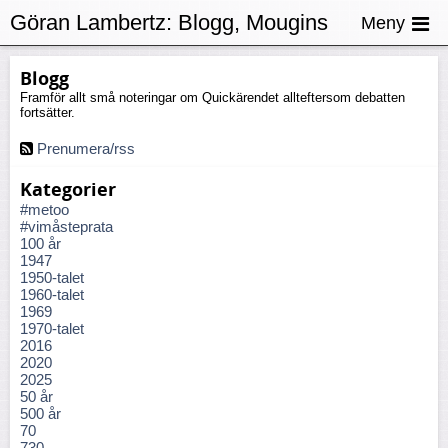
Göran Lambertz:
Blogg, Mougins
Meny
Blogg
Framför allt små noteringar om Quickärendet allteftersom debatten
fortsätter.
Prenumera/rss
Kategorier
#metoo
#vimåsteprata
100 år
1947
1950-talet
1960-talet
1969
1970-talet
2016
2020
2025
50 år
500 år
70
730