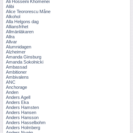
Ali Hosseini Khomenei
Alibi
Alice Teororescu Måne
Alkohol
Alla Helgons dag
Alliansfrihet
Allmänläkaren
Allra
Allvar
Alumnidagen
Alzheimer
Amanda Ginsburg
Amanda Sokolnicki
Ambassad
Ambitioner
Ambivalens
ANC
Anchorage
Anden
Anders Agell
Anders Eka
Anders Hamsten
Anders Hansen
Anders Hansson
Anders Hasselbohm
Anders Holmberg
Anders Nyrén