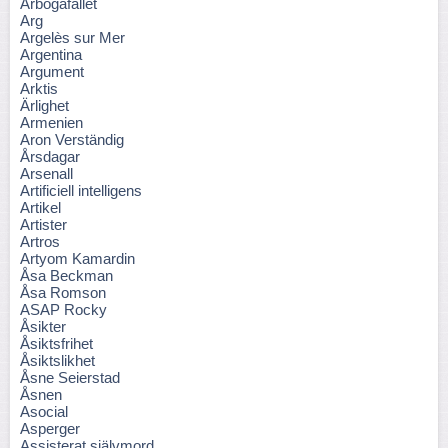
Arbogafallet
Arg
Argelès sur Mer
Argentina
Argument
Arktis
Ärlighet
Armenien
Aron Verständig
Årsdagar
Arsenall
Artificiell intelligens
Artikel
Artister
Artros
Artyom Kamardin
Åsa Beckman
Åsa Romson
ASAP Rocky
Åsikter
Åsiktsfrihet
Åsiktslikhet
Åsne Seierstad
Åsnen
Asocial
Asperger
Assisterat självmord