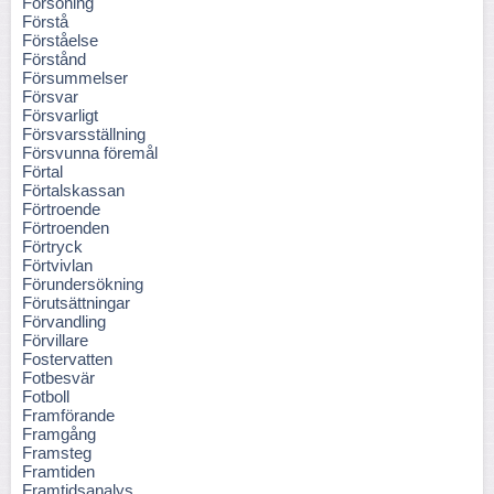
Försoning
Förstå
Förståelse
Förstånd
Försummelser
Försvar
Försvarligt
Försvarsställning
Försvunna föremål
Förtal
Förtalskassan
Förtroende
Förtroenden
Förtryck
Förtvivlan
Förundersökning
Förutsättningar
Förvandling
Förvillare
Fostervatten
Fotbesvär
Fotboll
Framförande
Framgång
Framsteg
Framtiden
Framtidsanalys