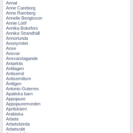
Annat
Anne Careborg
Anne Ramberg
Annelie Bengtsson
Annie Lööf
Annika Bokefors
Annika Strandhäll
Annorlunda
Anonymitet
Anse
Ansvar
Ansvarstagande
Antarktis
Antilagen
Antisemit
Antisemitism
Äntligen
Antonio Guterres
Apatiska barn
Appojaure
Appojauremorden
Aprilskämt
Arabiska
Arbete
Arbetsbörda
Arbetsrätt