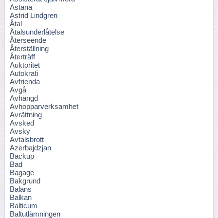
Astana
Astrid Lindgren
Åtal
Åtalsunderlåtelse
Återseende
Återställning
Återträff
Auktoritet
Autokrati
Avfrienda
Avgå
Avhängd
Avhopparverksamhet
Avrättning
Avsked
Avsky
Avtalsbrott
Azerbajdzjan
Backup
Bad
Bagage
Bakgrund
Balans
Balkan
Balticum
Baltutlämningen