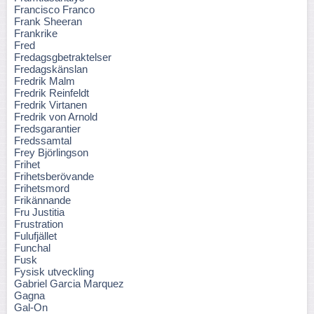
Francisco Franco
Frank Sheeran
Frankrike
Fred
Fredagsgbetraktelser
Fredagskänslan
Fredrik Malm
Fredrik Reinfeldt
Fredrik Virtanen
Fredrik von Arnold
Fredsgarantier
Fredssamtal
Frey Björlingson
Frihet
Frihetsberövande
Frihetsmord
Frikännande
Fru Justitia
Frustration
Fulufjället
Funchal
Fusk
Fysisk utveckling
Gabriel Garcia Marquez
Gagna
Gal-On