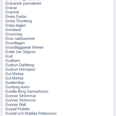
Grävande journalister
Gravar
Gravfrid
Greta Garbo
Greta Thunberg
Gripa dagen
Grönland
Grooming
Grov oaktsamhet
Grundlagen
Grundläggande friheter
Gubb Jan Stigson
Gud
Gudbarn
Gudrun Dahlberg
Gudrun Hörnquist
Gui Minhai
Gul Minhai
Guldbröllop
Gunborg Axén
Gunilla Berg Samuelsson
Gunnar Strömmar
Gunnar Strömmer
Gunnar Wall
Gustaf Fridolin
Gustaf och Matilda Pettersson