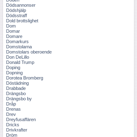
Dödsannonser
Dödshjälp
Dödsstraff
Dold brottslighet
Dom
Domar
Domare
Domarkurs
Domstolarna
Domstolars oberoende
Don DeLillo
Donald Trump
Doping
Dopning
Dorotea Bromberg
Döstädning
Drabbade
Drängsbo
Drängsbo by
Dråp
Drenas
Drev
Dreyfusaffären
Dricks
Drivkrafter
Dröm