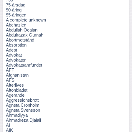
75-årsdag
90-åring
95-åringen
A complete unknown
Abchazien
Abdullah Öcalan
Abdulrazak Gurnah
Abortmotstånd
Absorption
Adept
Advokat
Advokater
Advokatsamfundet
ÅFF
Afghanistan
AFS
Afterlives
Aftonbladet
Agerande
Aggressionsbrott
Agneta Cronholm
Agneta Svensson
Ahmadiyya
Ahmadreza Djalali
AI
AIK