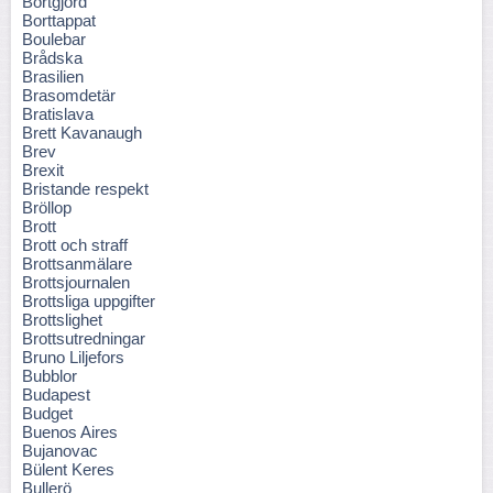
Bortgjord
Borttappat
Boulebar
Brådska
Brasilien
Brasomdetär
Bratislava
Brett Kavanaugh
Brev
Brexit
Bristande respekt
Bröllop
Brott
Brott och straff
Brottsanmälare
Brottsjournalen
Brottsliga uppgifter
Brottslighet
Brottsutredningar
Bruno Liljefors
Bubblor
Budapest
Budget
Buenos Aires
Bujanovac
Bülent Keres
Bullerö