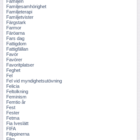
Familjen
Familjesamhörighet
Familjeterapi
Familjetvister
Färgstark
Farmor
Färöarna
Fars dag
Fattigdom
Fattigfällan
Favör
Favörer
Favoritplatser
Feghet
Fel
Fel vid myndighetsutövning
Felicia
Feltolkning
Feminism
Femtio år
Fest
Fester
Fetma
Fia Iveslätt
FIFA
Filippinerna
Film