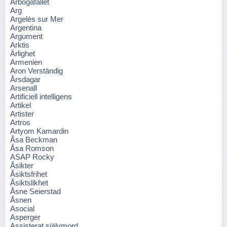
Arbogafallet
Arg
Argelès sur Mer
Argentina
Argument
Arktis
Ärlighet
Armenien
Aron Verständig
Årsdagar
Arsenall
Artificiell intelligens
Artikel
Artister
Artros
Artyom Kamardin
Åsa Beckman
Åsa Romson
ASAP Rocky
Åsikter
Åsiktsfrihet
Åsiktslikhet
Åsne Seierstad
Åsnen
Asocial
Asperger
Assisterat självmord