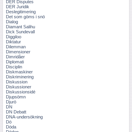
DER Disputes
DER Juridik
Deslegitimering
Det som göms i snö
Dialog
Diamant Salihu
Dick Sundevall
Diggiloo
Diktatur
Dilemman
Dimensioner
Dimridåer
Diplomati
Disciplin
Diskmaskiner
Diskriminering
Diskussion
Diskussioner
Diskussionsidé
Djupsömn
Djurö
DN
DN Debatt
DNA-undersökning
Dö
Döda
Döden