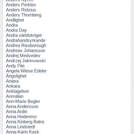
Anders Perklev
Anders Retzius
Anders Thornberg
Andlighet
Andra
Andra Day
Andra världskriget
Andrahandsyrkande
Andrea Riseborough
Andreas Johansson
Andrej Medvedev
Andrzej Jakimowski
Andy Fite
Angela Wiese Edeler
Ängslighet
Aniara
Ankara
Anklagelser
Anmälan
Ann-Marie Begler
Anna Andersson
Anna Ardin
Anna Hedenmo
Anna Kinberg Batra
Anna Lindstedt
Anna-Karin Kask