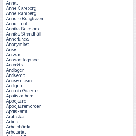
Annat
Anne Careborg
Anne Ramberg
Annelie Bengtsson
Annie Lööf
Annika Bokefors
Annika Strandhäll
Annorlunda
Anonymitet
Anse
Ansvar
Ansvarstagande
Antarktis
Antilagen
Antisemit
Antisemitism
Äntligen
Antonio Guterres
Apatiska barn
Appojaure
Appojauremorden
Aprilskämt
Arabiska
Arbete
Arbetsbörda
Arbetsrätt