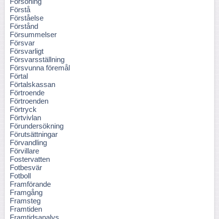
Försoning
Förstå
Förståelse
Förstånd
Försummelser
Försvar
Försvarligt
Försvarsställning
Försvunna föremål
Förtal
Förtalskassan
Förtroende
Förtroenden
Förtryck
Förtvivlan
Förundersökning
Förutsättningar
Förvandling
Förvillare
Fostervatten
Fotbesvär
Fotboll
Framförande
Framgång
Framsteg
Framtiden
Framtidsanalys