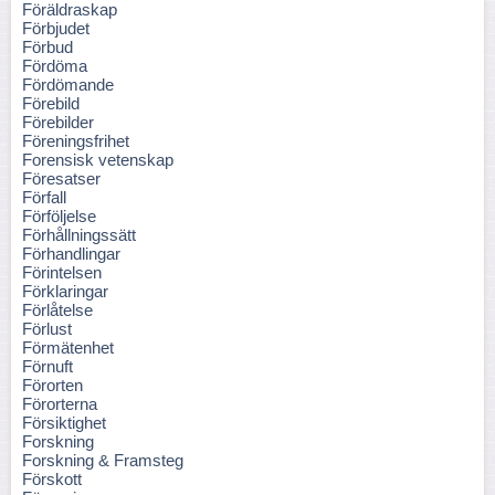
Föräldraskap
Förbjudet
Förbud
Fördöma
Fördömande
Förebild
Förebilder
Föreningsfrihet
Forensisk vetenskap
Föresatser
Förfall
Förföljelse
Förhållningssätt
Förhandlingar
Förintelsen
Förklaringar
Förlåtelse
Förlust
Förmätenhet
Förnuft
Förorten
Förorterna
Försiktighet
Forskning
Forskning & Framsteg
Förskott