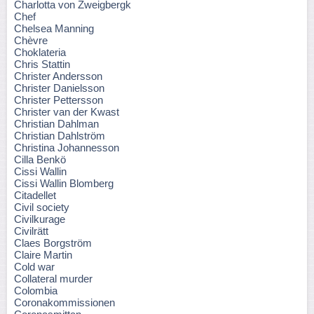
Charlotta von Zweigbergk
Chef
Chelsea Manning
Chèvre
Choklateria
Chris Stattin
Christer Andersson
Christer Danielsson
Christer Pettersson
Christer van der Kwast
Christian Dahlman
Christian Dahlström
Christina Johannesson
Cilla Benkö
Cissi Wallin
Cissi Wallin Blomberg
Citadellet
Civil society
Civilkurage
Civilrätt
Claes Borgström
Claire Martin
Cold war
Collateral murder
Colombia
Coronakommissionen