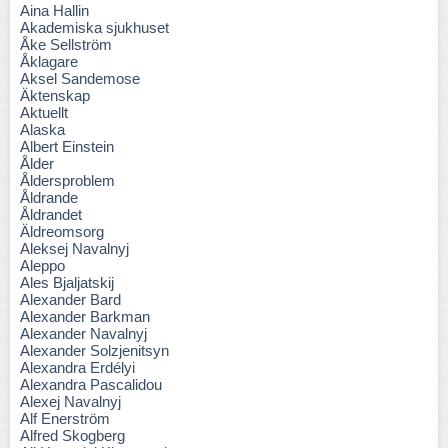
Aina Hallin
Akademiska sjukhuset
Åke Sellström
Åklagare
Aksel Sandemose
Äktenskap
Aktuellt
Alaska
Albert Einstein
Ålder
Åldersproblem
Åldrande
Åldrandet
Äldreomsorg
Aleksej Navalnyj
Aleppo
Ales Bjaljatskij
Alexander Bard
Alexander Barkman
Alexander Navalnyj
Alexander Solzjenitsyn
Alexandra Erdélyi
Alexandra Pascalidou
Alexej Navalnyj
Alf Enerström
Alfred Skogberg