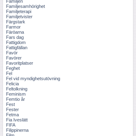
Familjen
Familjesamhörighet
Familjeterapi
Familjetvister
Färgstark
Farmor
Färöarna
Fars dag
Fattigdom
Fattigfällan
Favör
Favörer
Favoritplatser
Feghet
Fel
Fel vid myndighetsutövning
Felicia
Feltolkning
Feminism
Femtio år
Fest
Fester
Fetma
Fia Iveslätt
FIFA
Filippinerna
Film