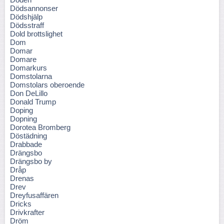
Dödsannonser
Dödshjälp
Dödsstraff
Dold brottslighet
Dom
Domar
Domare
Domarkurs
Domstolarna
Domstolars oberoende
Don DeLillo
Donald Trump
Doping
Dopning
Dorotea Bromberg
Döstädning
Drabbade
Drängsbo
Drängsbo by
Dråp
Drenas
Drev
Dreyfusaffären
Dricks
Drivkrafter
Dröm