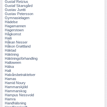
Gustaf Retzius
Gustaf Skarsgård
Gustav Juntti
Gustav Petersson
Gymnasielagen
Hädelse
Hagamannen
Hagerstown
Hågkomst
Haiti
Håkan Nesser
Håkon Grøttland
Häktad
Häktning
Häktningsförhandling
Halloween
Hälsa
Halt
Halvårsbetraktelser
Hamas
Hamid Noury
Hammarskjöld
Hammarskog
Hampus Nessvold
Hamra
Handhälsning