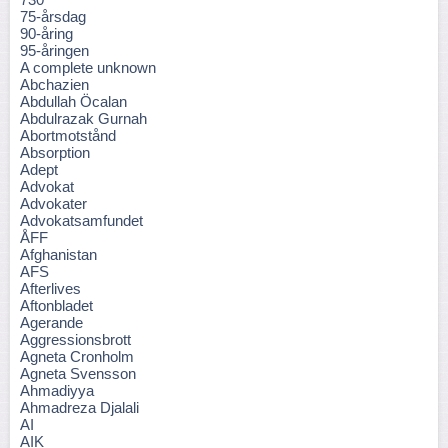
75-årsdag
90-åring
95-åringen
A complete unknown
Abchazien
Abdullah Öcalan
Abdulrazak Gurnah
Abortmotstånd
Absorption
Adept
Advokat
Advokater
Advokatsamfundet
ÅFF
Afghanistan
AFS
Afterlives
Aftonbladet
Agerande
Aggressionsbrott
Agneta Cronholm
Agneta Svensson
Ahmadiyya
Ahmadreza Djalali
AI
AIK