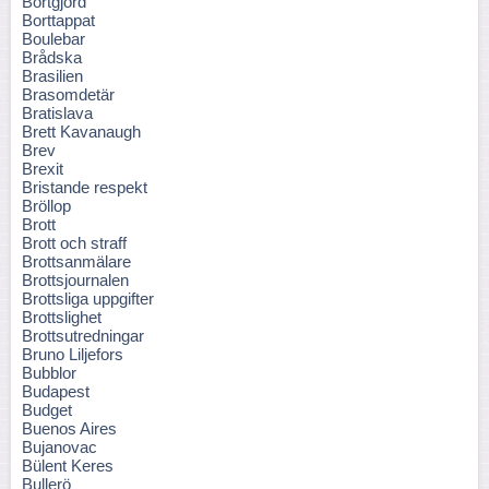
Bortgjord
Borttappat
Boulebar
Brådska
Brasilien
Brasomdetär
Bratislava
Brett Kavanaugh
Brev
Brexit
Bristande respekt
Bröllop
Brott
Brott och straff
Brottsanmälare
Brottsjournalen
Brottsliga uppgifter
Brottslighet
Brottsutredningar
Bruno Liljefors
Bubblor
Budapest
Budget
Buenos Aires
Bujanovac
Bülent Keres
Bullerö