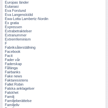
Europas länder
Eutanasi
Eva Forslund
Eva Langenskiöld
Ewa-Lotta Lambertz-Nordin
Ex gratia
Expressen
Extrabetraktelser
Extranummer
Extremfeminism
F
Fabriksåterställning
Facebook
Facit
Fader vår
Faderskap
Fåfänga
Fairbanks
Fake news
Faktaresistens
Fallet Robin
Falska anklagelser
Falskhet
Familj
Familjeberättelse
Familjeliv