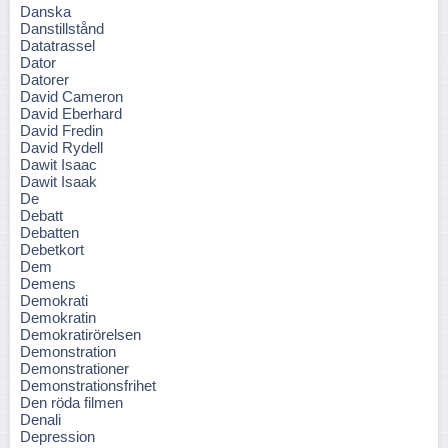
Danska
Danstillstånd
Datatrassel
Dator
Datorer
David Cameron
David Eberhard
David Fredin
David Rydell
Dawit Isaac
Dawit Isaak
De
Debatt
Debatten
Debetkort
Dem
Demens
Demokrati
Demokratin
Demokratirörelsen
Demonstration
Demonstrationer
Demonstrationsfrihet
Den röda filmen
Denali
Depression