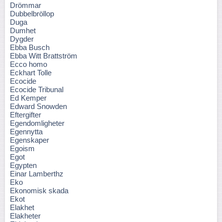
Drömmar
Dubbelbröllop
Duga
Dumhet
Dygder
Ebba Busch
Ebba Witt Brattström
Ecco homo
Eckhart Tolle
Ecocide
Ecocide Tribunal
Ed Kemper
Edward Snowden
Eftergifter
Egendomligheter
Egennytta
Egenskaper
Egoism
Egot
Egypten
Einar Lamberthz
Eko
Ekonomisk skada
Ekot
Elakhet
Elakheter