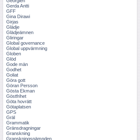
Georgien
Gerda Antti
GFF
Gina Dirawi
Girjas
Glädje
Glädjeämnen
Gliringar
Global governance
Global uppvärmning
Globen
Glöd
Gode män
Godhet
Goliat
Göra gott
Göran Persson
Gösta Ekman
Göstfrihet
Göta hovrätt
Götaplatsen
GPS
Gräl
Grammatik
Gränsdragningar
Granskning
Granskningsnämnden