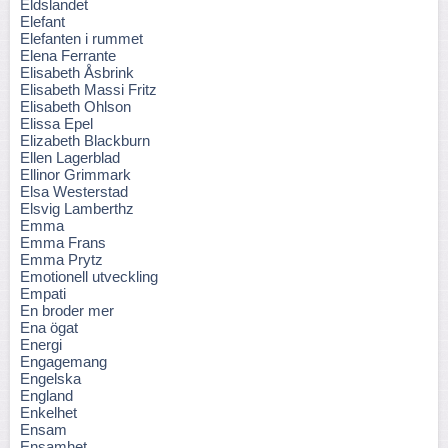
Eldslandet
Elefant
Elefanten i rummet
Elena Ferrante
Elisabeth Åsbrink
Elisabeth Massi Fritz
Elisabeth Ohlson
Elissa Epel
Elizabeth Blackburn
Ellen Lagerblad
Ellinor Grimmark
Elsa Westerstad
Elsvig Lamberthz
Emma
Emma Frans
Emma Prytz
Emotionell utveckling
Empati
En broder mer
Ena ögat
Energi
Engagemang
Engelska
England
Enkelhet
Ensam
Ensamhet