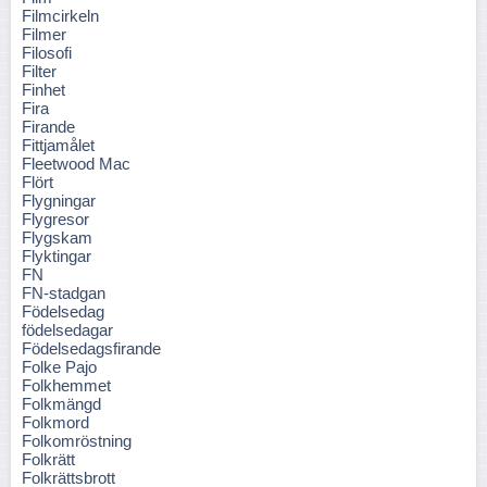
Filmcirkeln
Filmer
Filosofi
Filter
Finhet
Fira
Firande
Fittjamålet
Fleetwood Mac
Flört
Flygningar
Flygresor
Flygskam
Flyktingar
FN
FN-stadgan
Födelsedag
födelsedagar
Födelsedagsfirande
Folke Pajo
Folkhemmet
Folkmängd
Folkmord
Folkomröstning
Folkrätt
Folkrättsbrott