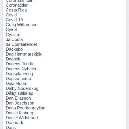
Coronasmittan
Coronatider
Costa Rica
Covid
Covid-19
Craig Williamson
Cykel
Cynism
da Costa
da Costaärendet
Dackebo
Dag Hammarskjöld
Dagbok
Dagens Juridik
Dagens Nyheter
Dagsplanering
Dagsschema
Dala Floda
Dalby Söderskog
Dåligt sällskap
Dan Eliasson
Dan Josefsson
Dana Pourkomeylian
Daniel Kinberg
Daniel Widstrand
Danmark
Dans