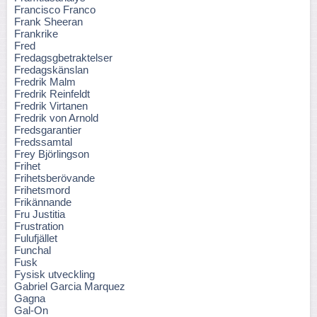
Francisco Franco
Frank Sheeran
Frankrike
Fred
Fredagsgbetraktelser
Fredagskänslan
Fredrik Malm
Fredrik Reinfeldt
Fredrik Virtanen
Fredrik von Arnold
Fredsgarantier
Fredssamtal
Frey Björlingson
Frihet
Frihetsberövande
Frihetsmord
Frikännande
Fru Justitia
Frustration
Fulufjället
Funchal
Fusk
Fysisk utveckling
Gabriel Garcia Marquez
Gagna
Gal-On