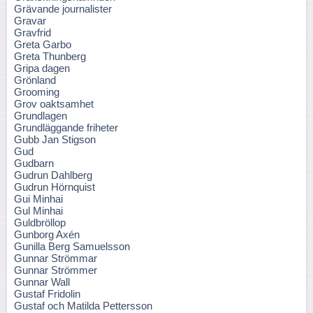
Grävande journalister
Gravar
Gravfrid
Greta Garbo
Greta Thunberg
Gripa dagen
Grönland
Grooming
Grov oaktsamhet
Grundlagen
Grundläggande friheter
Gubb Jan Stigson
Gud
Gudbarn
Gudrun Dahlberg
Gudrun Hörnquist
Gui Minhai
Gul Minhai
Guldbröllop
Gunborg Axén
Gunilla Berg Samuelsson
Gunnar Strömmar
Gunnar Strömmer
Gunnar Wall
Gustaf Fridolin
Gustaf och Matilda Pettersson