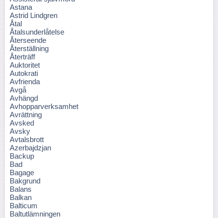
Astana
Astrid Lindgren
Åtal
Åtalsunderlåtelse
Återseende
Återställning
Återträff
Auktoritet
Autokrati
Avfrienda
Avgå
Avhängd
Avhopparverksamhet
Avrättning
Avsked
Avsky
Avtalsbrott
Azerbajdzjan
Backup
Bad
Bagage
Bakgrund
Balans
Balkan
Balticum
Baltutlämningen