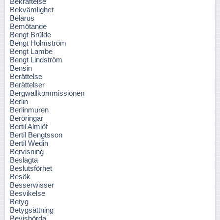
Bekräftelse
Bekvämlighet
Belarus
Bemötande
Bengt Brülde
Bengt Holmström
Bengt Lambe
Bengt Lindström
Bensin
Berättelse
Berättelser
Bergwallkommissionen
Berlin
Berlinmuren
Beröringar
Bertil Almlöf
Bertil Bengtsson
Bertil Wedin
Bervisning
Beslagta
Beslutsförhet
Besök
Besserwisser
Besvikelse
Betyg
Betygsättning
Bevisbörda