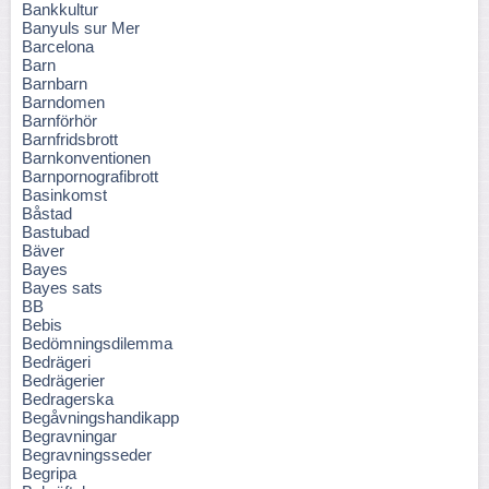
Bankkultur
Banyuls sur Mer
Barcelona
Barn
Barnbarn
Barndomen
Barnförhör
Barnfridsbrott
Barnkonventionen
Barnpornografibrott
Basinkomst
Båstad
Bastubad
Bäver
Bayes
Bayes sats
BB
Bebis
Bedömningsdilemma
Bedrägeri
Bedrägerier
Bedragerska
Begåvningshandikapp
Begravningar
Begravningsseder
Begripa