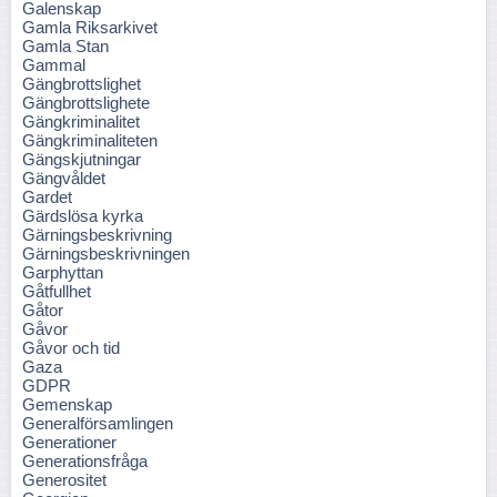
Galenskap
Gamla Riksarkivet
Gamla Stan
Gammal
Gängbrottslighet
Gängbrottslighete
Gängkriminalitet
Gängkriminaliteten
Gängskjutningar
Gängvåldet
Gardet
Gärdslösa kyrka
Gärningsbeskrivning
Gärningsbeskrivningen
Garphyttan
Gåtfullhet
Gåtor
Gåvor
Gåvor och tid
Gaza
GDPR
Gemenskap
Generalförsamlingen
Generationer
Generationsfråga
Generositet