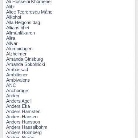
Ali Hosseini Khomenei
Alibi
Alice Teororescu Måne
Alkohol
Alla Helgons dag
Alliansfrihet
Allmänläkaren
Allra
Allvar
Alumnidagen
Alzheimer
Amanda Ginsburg
Amanda Sokolnicki
Ambassad
Ambitioner
Ambivalens
ANC
Anchorage
Anden
Anders Agell
Anders Eka
Anders Hamsten
Anders Hansen
Anders Hansson
Anders Hasselbohm
Anders Holmberg
Anders Nyrén