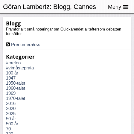
Göran Lambertz:
Blogg, Cannes
Meny
Blogg
Framför allt små noteringar om Quickärendet allteftersom debatten
fortsätter.
Prenumera/rss
Kategorier
#metoo
#vimåsteprata
100 år
1947
1950-talet
1960-talet
1969
1970-talet
2016
2020
2025
50 år
500 år
70
730