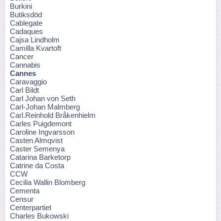
Burkini
Butiksdöd
Cablegate
Cadaques
Cajsa Lindholm
Camilla Kvartoft
Cancer
Cannabis
Cannes
Caravaggio
Carl Bildt
Carl Johan von Seth
Carl-Johan Malmberg
Carl.Reinhold Bråkenhielm
Carles Puigdemont
Caroline Ingvarsson
Casten Almqvist
Caster Semenya
Catarina Barketorp
Catrine da Costa
CCW
Cecilia Wallin Blomberg
Cementa
Censur
Centerpartiet
Charles Bukowski