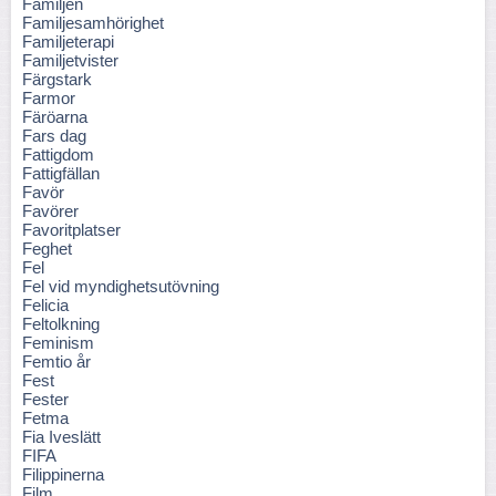
Familjen
Familjesamhörighet
Familjeterapi
Familjetvister
Färgstark
Farmor
Färöarna
Fars dag
Fattigdom
Fattigfällan
Favör
Favörer
Favoritplatser
Feghet
Fel
Fel vid myndighetsutövning
Felicia
Feltolkning
Feminism
Femtio år
Fest
Fester
Fetma
Fia Iveslätt
FIFA
Filippinerna
Film