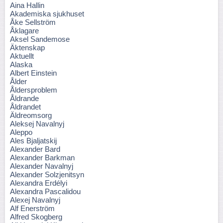
Aina Hallin
Akademiska sjukhuset
Åke Sellström
Åklagare
Aksel Sandemose
Äktenskap
Aktuellt
Alaska
Albert Einstein
Ålder
Åldersproblem
Åldrande
Åldrandet
Äldreomsorg
Aleksej Navalnyj
Aleppo
Ales Bjaljatskij
Alexander Bard
Alexander Barkman
Alexander Navalnyj
Alexander Solzjenitsyn
Alexandra Erdélyi
Alexandra Pascalidou
Alexej Navalnyj
Alf Enerström
Alfred Skogberg