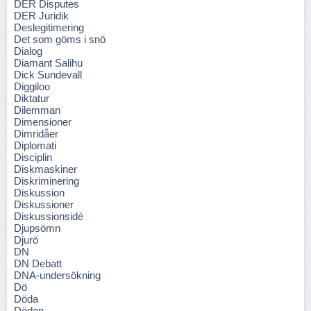
DER Disputes
DER Juridik
Deslegitimering
Det som göms i snö
Dialog
Diamant Salihu
Dick Sundevall
Diggiloo
Diktatur
Dilemman
Dimensioner
Dimridåer
Diplomati
Disciplin
Diskmaskiner
Diskriminering
Diskussion
Diskussioner
Diskussionsidé
Djupsömn
Djurö
DN
DN Debatt
DNA-undersökning
Dö
Döda
Döden