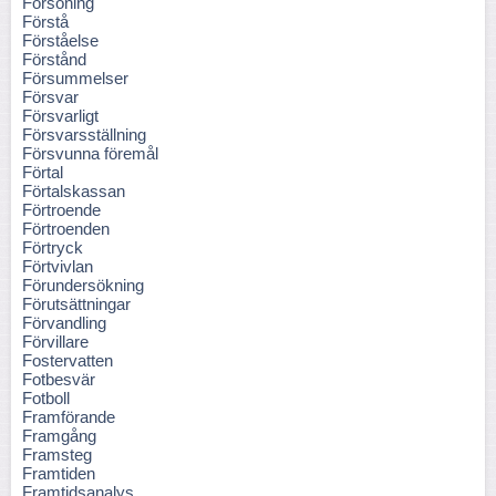
Försoning
Förstå
Förståelse
Förstånd
Försummelser
Försvar
Försvarligt
Försvarsställning
Försvunna föremål
Förtal
Förtalskassan
Förtroende
Förtroenden
Förtryck
Förtvivlan
Förundersökning
Förutsättningar
Förvandling
Förvillare
Fostervatten
Fotbesvär
Fotboll
Framförande
Framgång
Framsteg
Framtiden
Framtidsanalys