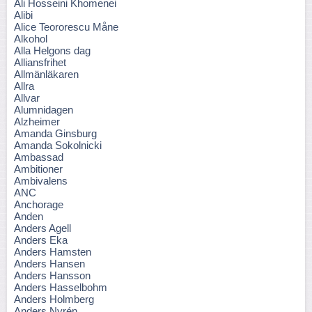
Ali Hosseini Khomenei
Alibi
Alice Teororescu Måne
Alkohol
Alla Helgons dag
Alliansfrihet
Allmänläkaren
Allra
Allvar
Alumnidagen
Alzheimer
Amanda Ginsburg
Amanda Sokolnicki
Ambassad
Ambitioner
Ambivalens
ANC
Anchorage
Anden
Anders Agell
Anders Eka
Anders Hamsten
Anders Hansen
Anders Hansson
Anders Hasselbohm
Anders Holmberg
Anders Nyrén