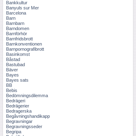
Bankkultur
Banyuls sur Mer
Barcelona
Barn
Barnbarn
Barndomen
Barnförhör
Barnfridsbrott
Barnkonventionen
Barnpornografibrott
Basinkomst
Båstad
Bastubad
Bäver
Bayes
Bayes sats
BB
Bebis
Bedömningsdilemma
Bedrägeri
Bedrägerier
Bedragerska
Begåvningshandikapp
Begravningar
Begravningsseder
Begripa