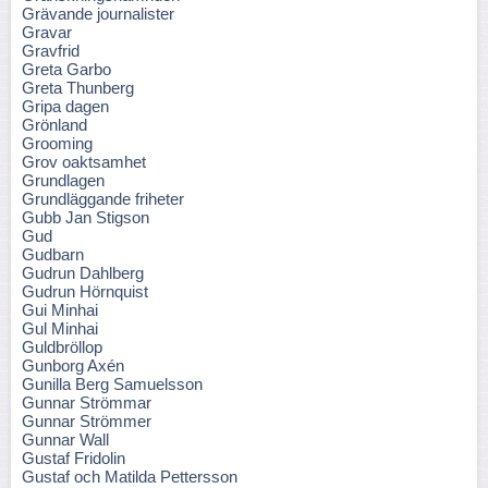
Grävande journalister
Gravar
Gravfrid
Greta Garbo
Greta Thunberg
Gripa dagen
Grönland
Grooming
Grov oaktsamhet
Grundlagen
Grundläggande friheter
Gubb Jan Stigson
Gud
Gudbarn
Gudrun Dahlberg
Gudrun Hörnquist
Gui Minhai
Gul Minhai
Guldbröllop
Gunborg Axén
Gunilla Berg Samuelsson
Gunnar Strömmar
Gunnar Strömmer
Gunnar Wall
Gustaf Fridolin
Gustaf och Matilda Pettersson