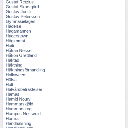
Gustaf Retzius
Gustaf Skarsgård
Gustav Juntti
Gustav Petersson
Gymnasielagen
Hädelse
Hagamannen
Hagerstown
Hågkomst
Haiti
Håkan Nesser
Håkon Grøttland
Häktad
Häktning
Häktningsförhandling
Halloween
Hälsa
Halt
Halvårsbetraktelser
Hamas
Hamid Noury
Hammarskjöld
Hammarskog
Hampus Nessvold
Hamra
Handhälsning