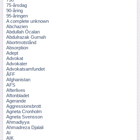
75-årsdag
90-åring
95-åringen
A complete unknown
Abchazien
Abdullah Öcalan
Abdulrazak Gurnah
Abortmotstånd
Absorption
Adept
Advokat
Advokater
Advokatsamfundet
ÅFF
Afghanistan
AFS
Afterlives
Aftonbladet
Agerande
Aggressionsbrott
Agneta Cronholm
Agneta Svensson
Ahmadiyya
Ahmadreza Djalali
AI
AIK