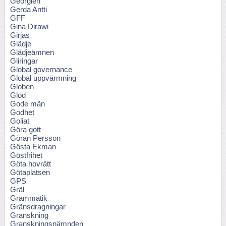
Georgien
Gerda Antti
GFF
Gina Dirawi
Girjas
Glädje
Glädjeämnen
Gliringar
Global governance
Global uppvärmning
Globen
Glöd
Gode män
Godhet
Goliat
Göra gott
Göran Persson
Gösta Ekman
Göstfrihet
Göta hovrätt
Götaplatsen
GPS
Gräl
Grammatik
Gränsdragningar
Granskning
Granskningsnämnden