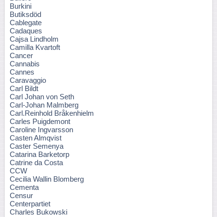
Burkini
Butiksdöd
Cablegate
Cadaques
Cajsa Lindholm
Camilla Kvartoft
Cancer
Cannabis
Cannes
Caravaggio
Carl Bildt
Carl Johan von Seth
Carl-Johan Malmberg
Carl.Reinhold Bråkenhielm
Carles Puigdemont
Caroline Ingvarsson
Casten Almqvist
Caster Semenya
Catarina Barketorp
Catrine da Costa
CCW
Cecilia Wallin Blomberg
Cementa
Censur
Centerpartiet
Charles Bukowski