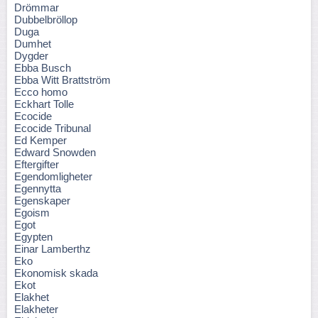
Drömmar
Dubbelbröllop
Duga
Dumhet
Dygder
Ebba Busch
Ebba Witt Brattström
Ecco homo
Eckhart Tolle
Ecocide
Ecocide Tribunal
Ed Kemper
Edward Snowden
Eftergifter
Egendomligheter
Egennytta
Egenskaper
Egoism
Egot
Egypten
Einar Lamberthz
Eko
Ekonomisk skada
Ekot
Elakhet
Elakheter