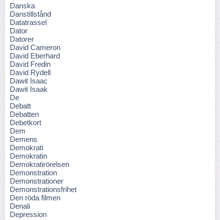
Danska
Danstillstånd
Datatrassel
Dator
Datorer
David Cameron
David Eberhard
David Fredin
David Rydell
Dawit Isaac
Dawit Isaak
De
Debatt
Debatten
Debetkort
Dem
Demens
Demokrati
Demokratin
Demokratirörelsen
Demonstration
Demonstrationer
Demonstrationsfrihet
Den röda filmen
Denali
Depression