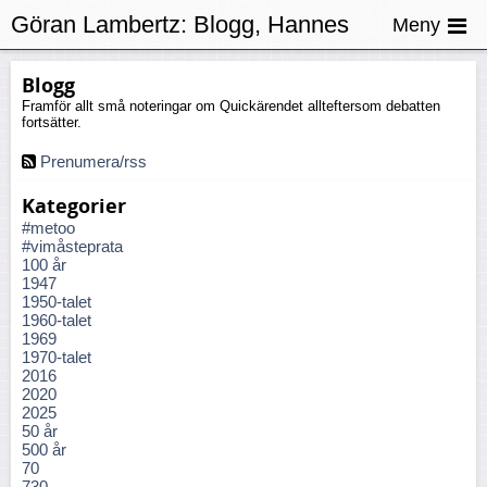
Göran Lambertz:
Blogg, Hannes
Meny
Råstam
Blogg
Framför allt små noteringar om Quickärendet allteftersom debatten
fortsätter.
Prenumera/rss
Kategorier
#metoo
#vimåsteprata
100 år
1947
1950-talet
1960-talet
1969
1970-talet
2016
2020
2025
50 år
500 år
70
730