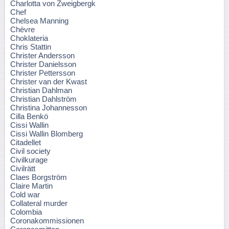
Charlotta von Zweigbergk
Chef
Chelsea Manning
Chèvre
Choklateria
Chris Stattin
Christer Andersson
Christer Danielsson
Christer Pettersson
Christer van der Kwast
Christian Dahlman
Christian Dahlström
Christina Johannesson
Cilla Benkö
Cissi Wallin
Cissi Wallin Blomberg
Citadellet
Civil society
Civilkurage
Civilrätt
Claes Borgström
Claire Martin
Cold war
Collateral murder
Colombia
Coronakommissionen