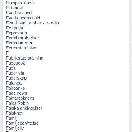
Europas länder
Eutanasi
Eva Forslund
Eva Langenskiöld
Ewa-Lotta Lambertz-Nordin
Ex gratia
Expressen
Extrabetraktelser
Extranummer
Extremfeminism
F
Fabriksåterställning
Facebook
Facit
Fader vår
Faderskap
Fåfänga
Fairbanks
Fake news
Faktaresistens
Fallet Robin
Falska anklagelser
Falskhet
Familj
Familjeberättelse
Familjeliv