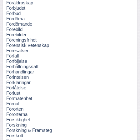
Föräldraskap
Förbjudet
Förbud
Fördöma
Fördömande
Förebild
Förebilder
Föreningsfrihet
Forensisk vetenskap
Föresatser
Förfall
Förföljelse
Förhållningssätt
Förhandlingar
Förintelsen
Förklaringar
Förlåtelse
Förlust
Förmätenhet
Förnuft
Förorten
Förorterna
Försiktighet
Forskning
Forskning & Framsteg
Förskott