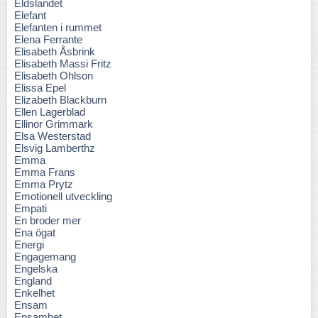
Eldslandet
Elefant
Elefanten i rummet
Elena Ferrante
Elisabeth Åsbrink
Elisabeth Massi Fritz
Elisabeth Ohlson
Elissa Epel
Elizabeth Blackburn
Ellen Lagerblad
Ellinor Grimmark
Elsa Westerstad
Elsvig Lamberthz
Emma
Emma Frans
Emma Prytz
Emotionell utveckling
Empati
En broder mer
Ena ögat
Energi
Engagemang
Engelska
England
Enkelhet
Ensam
Ensamhet