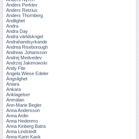
Anders Perklev
Anders Retzius
Anders Thornberg
Andlighet
Andra
Andra Day
Andra världskriget
Andrahandsyrkande
Andrea Riseborough
Andreas Johansson
Andrej Medvedev
Andrzej Jakimowski
Andy Fite
Angela Wiese Edeler
Ängslighet
Aniara
Ankara
Anklagelser
Anmälan
Ann-Marie Begler
Anna Andersson
Anna Ardin
Anna Hedenmo
Anna Kinberg Batra
Anna Lindstedt
Anna-Karin Kask