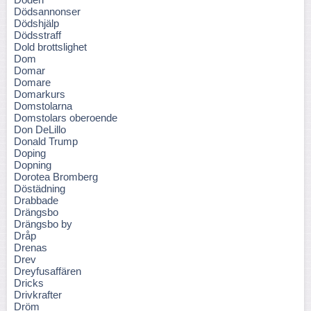
Dödsannonser
Dödshjälp
Dödsstraff
Dold brottslighet
Dom
Domar
Domare
Domarkurs
Domstolarna
Domstolars oberoende
Don DeLillo
Donald Trump
Doping
Dopning
Dorotea Bromberg
Döstädning
Drabbade
Drängsbo
Drängsbo by
Dråp
Drenas
Drev
Dreyfusaffären
Dricks
Drivkrafter
Dröm