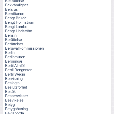
Bekräftelse
Bekvämlighet
Belarus
Bemötande
Bengt Brülde
Bengt Holmström
Bengt Lambe
Bengt Lindström
Bensin
Berättelse
Berättelser
Bergwallkommissionen
Berlin
Berlinmuren
Beröringar
Bertil Almlöf
Bertil Bengtsson
Bertil Wedin
Bervisning
Beslagta
Beslutsförhet
Besök
Besserwisser
Besvikelse
Betyg
Betygsättning
Bevisbörda