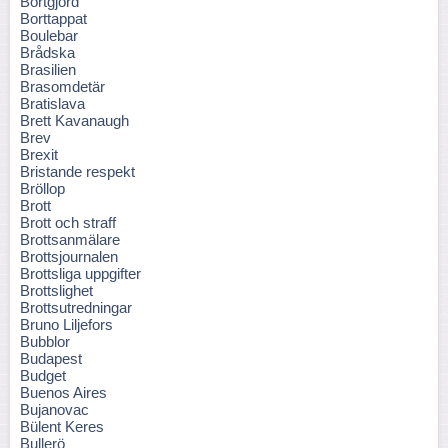
Bortgjord
Borttappat
Boulebar
Brådska
Brasilien
Brasomdetär
Bratislava
Brett Kavanaugh
Brev
Brexit
Bristande respekt
Bröllop
Brott
Brott och straff
Brottsanmälare
Brottsjournalen
Brottsliga uppgifter
Brottslighet
Brottsutredningar
Bruno Liljefors
Bubblor
Budapest
Budget
Buenos Aires
Bujanovac
Bülent Keres
Bullerö