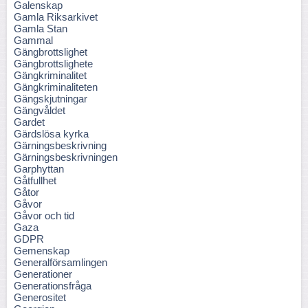
Galenskap
Gamla Riksarkivet
Gamla Stan
Gammal
Gängbrottslighet
Gängbrottslighete
Gängkriminalitet
Gängkriminaliteten
Gängskjutningar
Gängvåldet
Gardet
Gärdslösa kyrka
Gärningsbeskrivning
Gärningsbeskrivningen
Garphyttan
Gåtfullhet
Gåtor
Gåvor
Gåvor och tid
Gaza
GDPR
Gemenskap
Generalförsamlingen
Generationer
Generationsfråga
Generositet