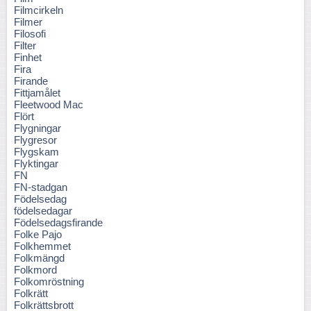
Filmcirkeln
Filmer
Filosofi
Filter
Finhet
Fira
Firande
Fittjamålet
Fleetwood Mac
Flört
Flygningar
Flygresor
Flygskam
Flyktingar
FN
FN-stadgan
Födelsedag
födelsedagar
Födelsedagsfirande
Folke Pajo
Folkhemmet
Folkmängd
Folkmord
Folkomröstning
Folkrätt
Folkrättsbrott