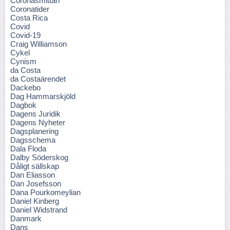
Coronasmittan
Coronatider
Costa Rica
Covid
Covid-19
Craig Williamson
Cykel
Cynism
da Costa
da Costaärendet
Dackebo
Dag Hammarskjöld
Dagbok
Dagens Juridik
Dagens Nyheter
Dagsplanering
Dagsschema
Dala Floda
Dalby Söderskog
Dåligt sällskap
Dan Eliasson
Dan Josefsson
Dana Pourkomeylian
Daniel Kinberg
Daniel Widstrand
Danmark
Dans