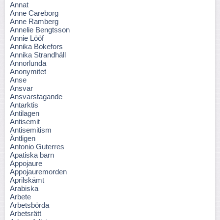
Annat
Anne Careborg
Anne Ramberg
Annelie Bengtsson
Annie Lööf
Annika Bokefors
Annika Strandhäll
Annorlunda
Anonymitet
Anse
Ansvar
Ansvarstagande
Antarktis
Antilagen
Antisemit
Antisemitism
Äntligen
Antonio Guterres
Apatiska barn
Appojaure
Appojauremorden
Aprilskämt
Arabiska
Arbete
Arbetsbörda
Arbetsrätt