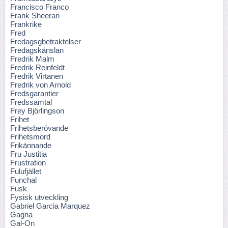
Francisco Franco
Frank Sheeran
Frankrike
Fred
Fredagsgbetraktelser
Fredagskänslan
Fredrik Malm
Fredrik Reinfeldt
Fredrik Virtanen
Fredrik von Arnold
Fredsgarantier
Fredssamtal
Frey Björlingson
Frihet
Frihetsberövande
Frihetsmord
Frikännande
Fru Justitia
Frustration
Fulufjället
Funchal
Fusk
Fysisk utveckling
Gabriel Garcia Marquez
Gagna
Gal-On