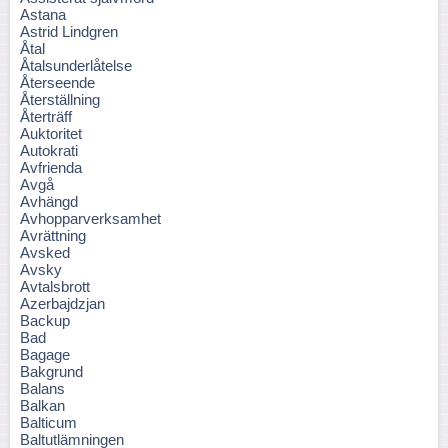
Astana
Astrid Lindgren
Åtal
Åtalsunderlåtelse
Återseende
Återställning
Återträff
Auktoritet
Autokrati
Avfrienda
Avgå
Avhängd
Avhopparverksamhet
Avrättning
Avsked
Avsky
Avtalsbrott
Azerbajdzjan
Backup
Bad
Bagage
Bakgrund
Balans
Balkan
Balticum
Baltutlämningen