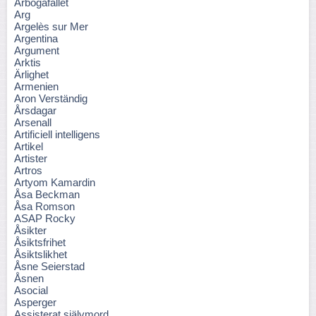
Arbogafallet
Arg
Argelès sur Mer
Argentina
Argument
Arktis
Ärlighet
Armenien
Aron Verständig
Årsdagar
Arsenall
Artificiell intelligens
Artikel
Artister
Artros
Artyom Kamardin
Åsa Beckman
Åsa Romson
ASAP Rocky
Åsikter
Åsiktsfrihet
Åsiktslikhet
Åsne Seierstad
Åsnen
Asocial
Asperger
Assisterat självmord