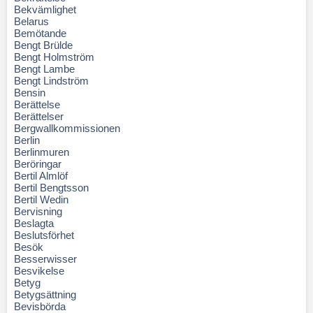
Bekvämlighet
Belarus
Bemötande
Bengt Brülde
Bengt Holmström
Bengt Lambe
Bengt Lindström
Bensin
Berättelse
Berättelser
Bergwallkommissionen
Berlin
Berlinmuren
Beröringar
Bertil Almlöf
Bertil Bengtsson
Bertil Wedin
Bervisning
Beslagta
Beslutsförhet
Besök
Besserwisser
Besvikelse
Betyg
Betygsättning
Bevisbörda