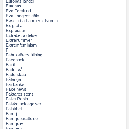
Europas länder
Eutanasi
Eva Forslund
Eva Langenskiöld
Ewa-Lotta Lambertz-Nordin
Ex gratia
Expressen
Extrabetraktelser
Extranummer
Extremfeminism
F
Fabriksåterställning
Facebook
Facit
Fader vår
Faderskap
Fåfänga
Fairbanks
Fake news
Faktaresistens
Fallet Robin
Falska anklagelser
Falskhet
Familj
Familjeberättelse
Familjeliv
Familjen