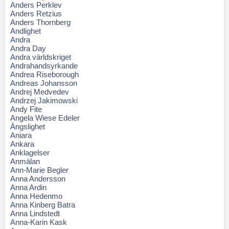
Anders Perklev
Anders Retzius
Anders Thornberg
Andlighet
Andra
Andra Day
Andra världskriget
Andrahandsyrkande
Andrea Riseborough
Andreas Johansson
Andrej Medvedev
Andrzej Jakimowski
Andy Fite
Angela Wiese Edeler
Ängslighet
Aniara
Ankara
Anklagelser
Anmälan
Ann-Marie Begler
Anna Andersson
Anna Ardin
Anna Hedenmo
Anna Kinberg Batra
Anna Lindstedt
Anna-Karin Kask