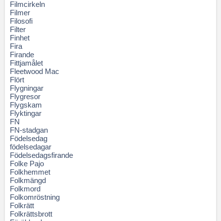
Filmcirkeln
Filmer
Filosofi
Filter
Finhet
Fira
Firande
Fittjamålet
Fleetwood Mac
Flört
Flygningar
Flygresor
Flygskam
Flyktingar
FN
FN-stadgan
Födelsedag
födelsedagar
Födelsedagsfirande
Folke Pajo
Folkhemmet
Folkmängd
Folkmord
Folkomröstning
Folkrätt
Folkrättsbrott