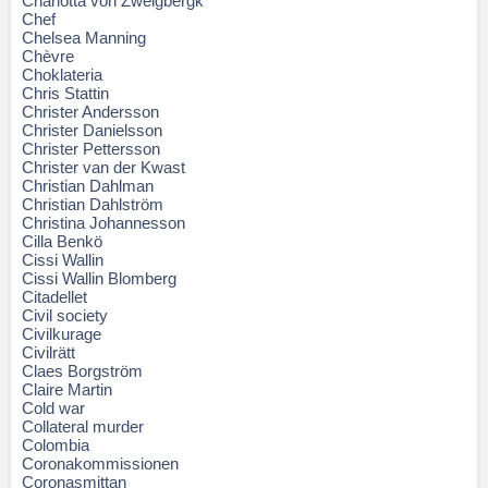
Charlotta von Zweigbergk
Chef
Chelsea Manning
Chèvre
Choklateria
Chris Stattin
Christer Andersson
Christer Danielsson
Christer Pettersson
Christer van der Kwast
Christian Dahlman
Christian Dahlström
Christina Johannesson
Cilla Benkö
Cissi Wallin
Cissi Wallin Blomberg
Citadellet
Civil society
Civilkurage
Civilrätt
Claes Borgström
Claire Martin
Cold war
Collateral murder
Colombia
Coronakommissionen
Coronasmittan