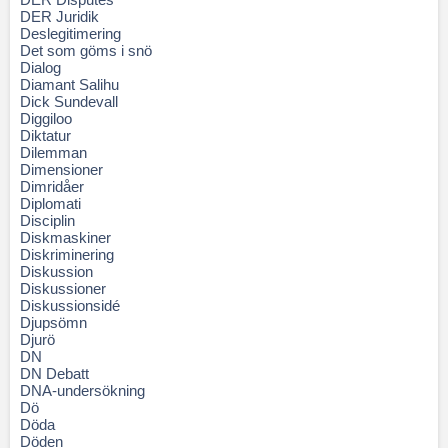
DER Juridik
Deslegitimering
Det som göms i snö
Dialog
Diamant Salihu
Dick Sundevall
Diggiloo
Diktatur
Dilemman
Dimensioner
Dimridåer
Diplomati
Disciplin
Diskmaskiner
Diskriminering
Diskussion
Diskussioner
Diskussionsidé
Djupsömn
Djurö
DN
DN Debatt
DNA-undersökning
Dö
Döda
Döden