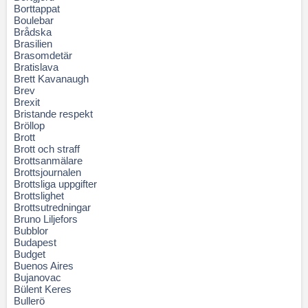
Borttappat
Boulebar
Brådska
Brasilien
Brasomdetär
Bratislava
Brett Kavanaugh
Brev
Brexit
Bristande respekt
Bröllop
Brott
Brott och straff
Brottsanmälare
Brottsjournalen
Brottsliga uppgifter
Brottslighet
Brottsutredningar
Bruno Liljefors
Bubblor
Budapest
Budget
Buenos Aires
Bujanovac
Bülent Keres
Bullerö