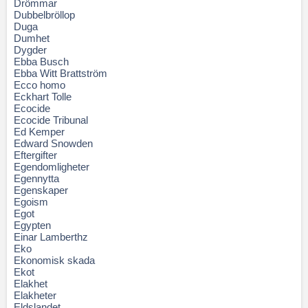
Drömmar
Dubbelbröllop
Duga
Dumhet
Dygder
Ebba Busch
Ebba Witt Brattström
Ecco homo
Eckhart Tolle
Ecocide
Ecocide Tribunal
Ed Kemper
Edward Snowden
Eftergifter
Egendomligheter
Egennytta
Egenskaper
Egoism
Egot
Egypten
Einar Lamberthz
Eko
Ekonomisk skada
Ekot
Elakhet
Elakheter
Eldslandet