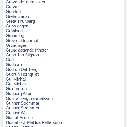
Grävande journalister
Gravar
Gravfrid
Greta Garbo
Greta Thunberg
Gripa dagen
Grönland
Grooming
Grov oaktsamhet
Grundlagen
Grundläggande friheter
Gubb Jan Stigson
Gud
Gudbarn
Gudrun Dahlberg
Gudrun Hörnquist
Gui Minhai
Gul Minhai
Guldbröllop
Gunborg Axén
Gunilla Berg Samuelsson
Gunnar Strömmar
Gunnar Strömmer
Gunnar Wall
Gustaf Fridolin
Gustaf och Matilda Pettersson