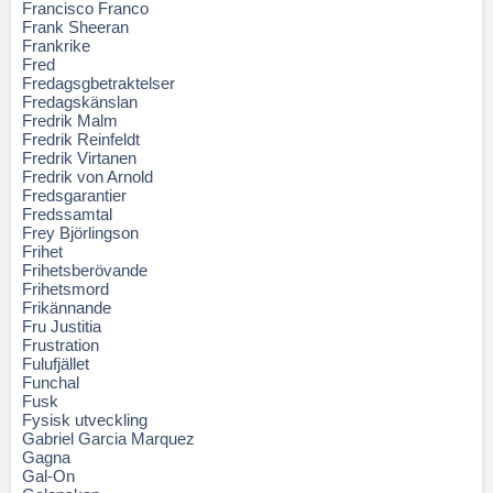
Francisco Franco
Frank Sheeran
Frankrike
Fred
Fredagsgbetraktelser
Fredagskänslan
Fredrik Malm
Fredrik Reinfeldt
Fredrik Virtanen
Fredrik von Arnold
Fredsgarantier
Fredssamtal
Frey Björlingson
Frihet
Frihetsberövande
Frihetsmord
Frikännande
Fru Justitia
Frustration
Fulufjället
Funchal
Fusk
Fysisk utveckling
Gabriel Garcia Marquez
Gagna
Gal-On