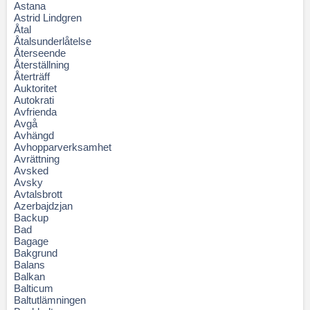
Astana
Astrid Lindgren
Åtal
Åtalsunderlåtelse
Återseende
Återställning
Återträff
Auktoritet
Autokrati
Avfrienda
Avgå
Avhängd
Avhopparverksamhet
Avrättning
Avsked
Avsky
Avtalsbrott
Azerbajdzjan
Backup
Bad
Bagage
Bakgrund
Balans
Balkan
Balticum
Baltutlämningen