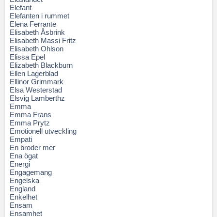
Elefant
Elefanten i rummet
Elena Ferrante
Elisabeth Åsbrink
Elisabeth Massi Fritz
Elisabeth Ohlson
Elissa Epel
Elizabeth Blackburn
Ellen Lagerblad
Ellinor Grimmark
Elsa Westerstad
Elsvig Lamberthz
Emma
Emma Frans
Emma Prytz
Emotionell utveckling
Empati
En broder mer
Ena ögat
Energi
Engagemang
Engelska
England
Enkelhet
Ensam
Ensamhet