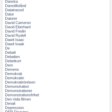
Danska
Danstillstånd
Datatrassel
Dator
Datorer
David Cameron
David Eberhard
David Fredin
David Rydell
Dawit Isaac
Dawit Isaak
De
Debatt
Debatten
Debetkort
Dem
Demens
Demokrati
Demokratin
Demokratirörelsen
Demonstration
Demonstrationer
Demonstrationsfrihet
Den röda filmen
Denali
Depression
DER Disputes