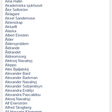
Aina Hallin
Akademiska sjukhuset
Åke Sellström
Åklagare
Aksel Sandemose
Äktenskap
Aktuellt
Alaska
Albert Einstein
Ålder
Åldersproblem
Åldrande
Åldrandet
Äldreomsorg
Aleksej Navalnyj
Aleppo
Ales Bjaljatskij
Alexander Bard
Alexander Barkman
Alexander Navalnyj
Alexander Solzjenitsyn
Alexandra Erdélyi
Alexandra Pascalidou
Alexej Navalnyj
Alf Enerström
Alfred Skogberg
Ali Hosseini Khomenei