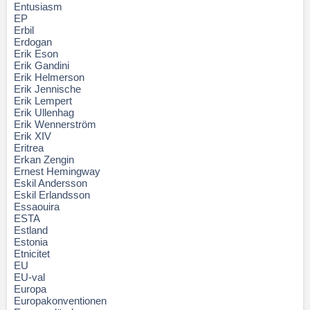
Entusiasm
EP
Erbil
Erdogan
Erik Eson
Erik Gandini
Erik Helmerson
Erik Jennische
Erik Lempert
Erik Ullenhag
Erik Wennerström
Erik XIV
Eritrea
Erkan Zengin
Ernest Hemingway
Eskil Andersson
Eskil Erlandsson
Essaouira
ESTA
Estland
Estonia
Etnicitet
EU
EU-val
Europa
Europakonventionen