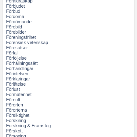
Föräldraskap
Förbjudet
Förbud
Fördöma
Fördömande
Förebild
Förebilder
Föreningsfrihet
Forensisk vetenskap
Föresatser
Förfall
Förföljelse
Förhållningssätt
Förhandlingar
Förintelsen
Förklaringar
Förlåtelse
Förlust
Förmätenhet
Förnuft
Förorten
Förorterna
Försiktighet
Forskning
Forskning & Framsteg
Förskott
Försoning