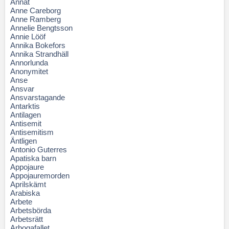
Annat
Anne Careborg
Anne Ramberg
Annelie Bengtsson
Annie Lööf
Annika Bokefors
Annika Strandhäll
Annorlunda
Anonymitet
Anse
Ansvar
Ansvarstagande
Antarktis
Antilagen
Antisemit
Antisemitism
Äntligen
Antonio Guterres
Apatiska barn
Appojaure
Appojauremorden
Aprilskämt
Arabiska
Arbete
Arbetsbörda
Arbetsrätt
Arbogafallet