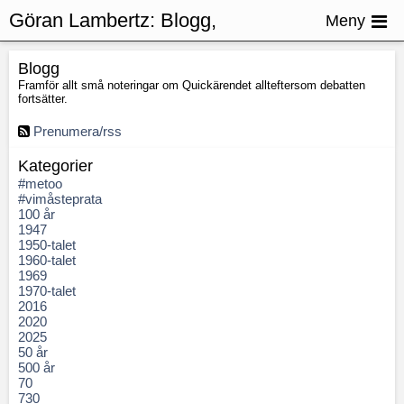
Göran Lambertz:
Blogg,
Meny
Honungsfällor
Blogg
Framför allt små noteringar om Quickärendet allteftersom debatten
fortsätter.
Prenumera/rss
Kategorier
#metoo
#vimåsteprata
100 år
1947
1950-talet
1960-talet
1969
1970-talet
2016
2020
2025
50 år
500 år
70
730