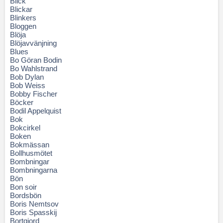
Blick
Blickar
Blinkers
Bloggen
Blöja
Blöjavvänjning
Blues
Bo Göran Bodin
Bo Wahlstrand
Bob Dylan
Bob Weiss
Bobby Fischer
Böcker
Bodil Appelquist
Bok
Bokcirkel
Boken
Bokmässan
Bollhusmötet
Bombningar
Bombningarna
Bön
Bon soir
Bordsbön
Boris Nemtsov
Boris Spasskij
Bortgjord