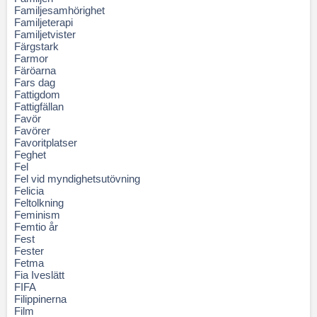
Familjesamhörighet
Familjeterapi
Familjetvister
Färgstark
Farmor
Färöarna
Fars dag
Fattigdom
Fattigfällan
Favör
Favörer
Favoritplatser
Feghet
Fel
Fel vid myndighetsutövning
Felicia
Feltolkning
Feminism
Femtio år
Fest
Fester
Fetma
Fia Iveslätt
FIFA
Filippinerna
Film