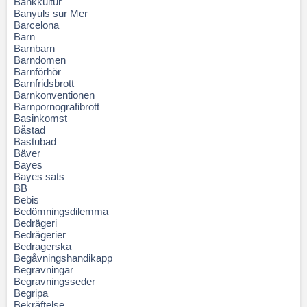
Bankkultur
Banyuls sur Mer
Barcelona
Barn
Barnbarn
Barndomen
Barnförhör
Barnfridsbrott
Barnkonventionen
Barnpornografibrott
Basinkomst
Båstad
Bastubad
Bäver
Bayes
Bayes sats
BB
Bebis
Bedömningsdilemma
Bedrägeri
Bedrägerier
Bedragerska
Begåvningshandikapp
Begravningar
Begravningsseder
Begripa
Bekräftelse