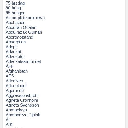
75-årsdag
90-åring
95-åringen
A complete unknown
Abchazien
Abdullah Öcalan
Abdulrazak Gurnah
Abortmotstånd
Absorption
Adept
Advokat
Advokater
Advokatsamfundet
ÅFF
Afghanistan
AFS
Afterlives
Aftonbladet
Agerande
Aggressionsbrott
Agneta Cronholm
Agneta Svensson
Ahmadiyya
Ahmadreza Djalali
AI
AIK