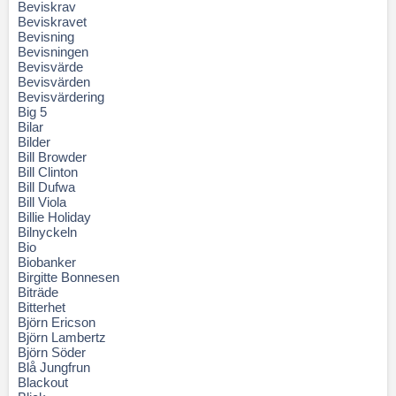
Beviskrav
Beviskravet
Bevisning
Bevisningen
Bevisvärde
Bevisvärden
Bevisvärdering
Big 5
Bilar
Bilder
Bill Browder
Bill Clinton
Bill Dufwa
Bill Viola
Billie Holiday
Bilnyckeln
Bio
Biobanker
Birgitte Bonnesen
Biträde
Bitterhet
Björn Ericson
Björn Lambertz
Björn Söder
Blå Jungfrun
Blackout