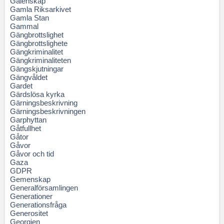
Galenskap
Gamla Riksarkivet
Gamla Stan
Gammal
Gängbrottslighet
Gängbrottslighete
Gängkriminalitet
Gängkriminaliteten
Gängskjutningar
Gängvåldet
Gardet
Gärdslösa kyrka
Gärningsbeskrivning
Gärningsbeskrivningen
Garphyttan
Gåtfullhet
Gåtor
Gåvor
Gåvor och tid
Gaza
GDPR
Gemenskap
Generalförsamlingen
Generationer
Generationsfråga
Generositet
Georgien