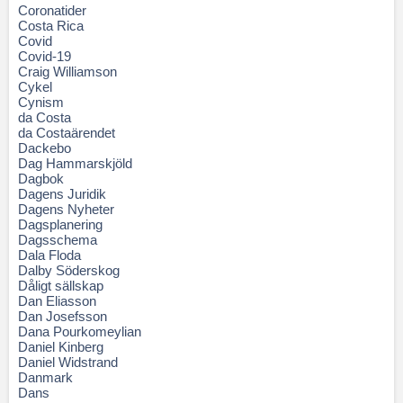
Coronatider
Costa Rica
Covid
Covid-19
Craig Williamson
Cykel
Cynism
da Costa
da Costaärendet
Dackebo
Dag Hammarskjöld
Dagbok
Dagens Juridik
Dagens Nyheter
Dagsplanering
Dagsschema
Dala Floda
Dalby Söderskog
Dåligt sällskap
Dan Eliasson
Dan Josefsson
Dana Pourkomeylian
Daniel Kinberg
Daniel Widstrand
Danmark
Dans