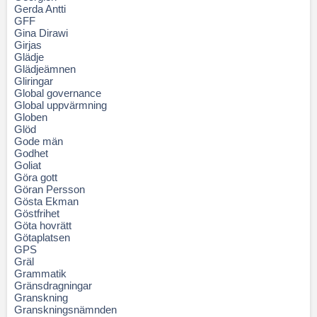
Gerda Antti
GFF
Gina Dirawi
Girjas
Glädje
Glädjeämnen
Gliringar
Global governance
Global uppvärmning
Globen
Glöd
Gode män
Godhet
Goliat
Göra gott
Göran Persson
Gösta Ekman
Göstfrihet
Göta hovrätt
Götaplatsen
GPS
Gräl
Grammatik
Gränsdragningar
Granskning
Granskningsnämnden