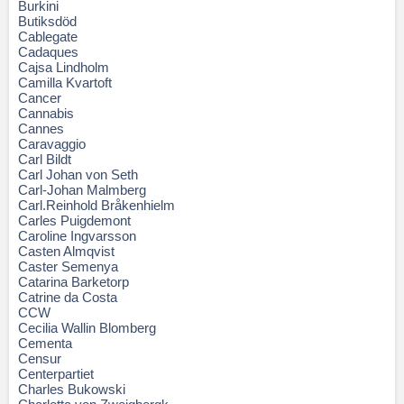
Burkini
Butiksdöd
Cablegate
Cadaques
Cajsa Lindholm
Camilla Kvartoft
Cancer
Cannabis
Cannes
Caravaggio
Carl Bildt
Carl Johan von Seth
Carl-Johan Malmberg
Carl.Reinhold Bråkenhielm
Carles Puigdemont
Caroline Ingvarsson
Casten Almqvist
Caster Semenya
Catarina Barketorp
Catrine da Costa
CCW
Cecilia Wallin Blomberg
Cementa
Censur
Centerpartiet
Charles Bukowski