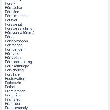
Förstå
Förståelse
Förstånd
Försummelser
Försvar
Försvarligt
Försvarsställning
Försvunna föremål
Förtal
Förtalskassan
Förtroende
Förtroenden
Förtryck
Förtvivlan
Förundersökning
Förutsättningar
Förvandling
Förvillare
Fostervatten
Fotbesvär
Fotboll
Framförande
Framgång
Framsteg
Framtiden
Framtidsanalys