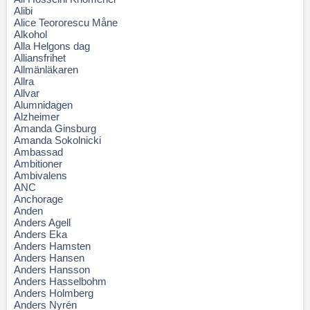
Alibi
Alice Teororescu Måne
Alkohol
Alla Helgons dag
Alliansfrihet
Allmänläkaren
Allra
Allvar
Alumnidagen
Alzheimer
Amanda Ginsburg
Amanda Sokolnicki
Ambassad
Ambitioner
Ambivalens
ANC
Anchorage
Anden
Anders Agell
Anders Eka
Anders Hamsten
Anders Hansen
Anders Hansson
Anders Hasselbohm
Anders Holmberg
Anders Nyrén