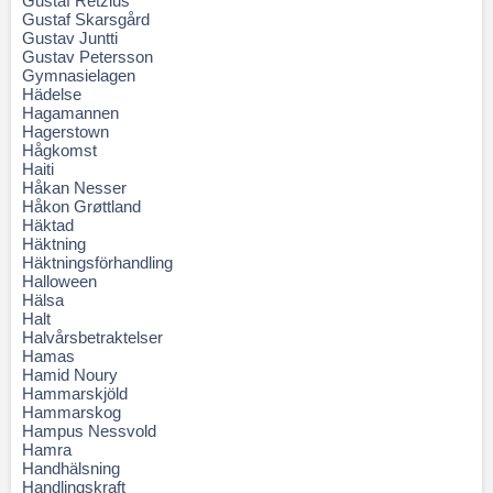
Gustaf Retzius
Gustaf Skarsgård
Gustav Juntti
Gustav Petersson
Gymnasielagen
Hädelse
Hagamannen
Hagerstown
Hågkomst
Haiti
Håkan Nesser
Håkon Grøttland
Häktad
Häktning
Häktningsförhandling
Halloween
Hälsa
Halt
Halvårsbetraktelser
Hamas
Hamid Noury
Hammarskjöld
Hammarskog
Hampus Nessvold
Hamra
Handhälsning
Handlingskraft