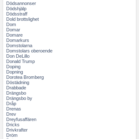
Dödsannonser
Dödshjälp
Dödsstraff
Dold brottslighet
Dom
Domar
Domare
Domarkurs
Domstolarna
Domstolars oberoende
Don DeLillo
Donald Trump
Doping
Dopning
Dorotea Bromberg
Döstädning
Drabbade
Drängsbo
Drängsbo by
Dråp
Drenas
Drev
Dreyfusaffären
Dricks
Drivkrafter
Dröm