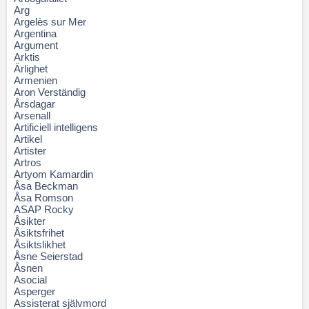
Arg
Argelès sur Mer
Argentina
Argument
Arktis
Ärlighet
Armenien
Aron Verständig
Årsdagar
Arsenall
Artificiell intelligens
Artikel
Artister
Artros
Artyom Kamardin
Åsa Beckman
Åsa Romson
ASAP Rocky
Åsikter
Åsiktsfrihet
Åsiktslikhet
Åsne Seierstad
Åsnen
Asocial
Asperger
Assisterat självmord