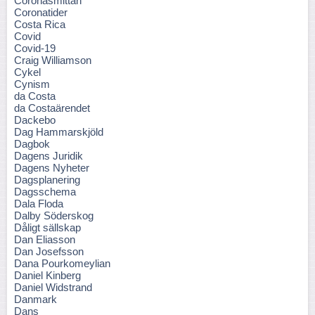
Coronasmittan
Coronatider
Costa Rica
Covid
Covid-19
Craig Williamson
Cykel
Cynism
da Costa
da Costaärendet
Dackebo
Dag Hammarskjöld
Dagbok
Dagens Juridik
Dagens Nyheter
Dagsplanering
Dagsschema
Dala Floda
Dalby Söderskog
Dåligt sällskap
Dan Eliasson
Dan Josefsson
Dana Pourkomeylian
Daniel Kinberg
Daniel Widstrand
Danmark
Dans