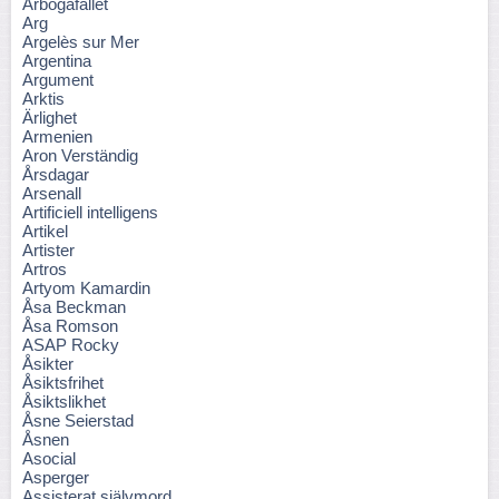
Arbogafallet
Arg
Argelès sur Mer
Argentina
Argument
Arktis
Ärlighet
Armenien
Aron Verständig
Årsdagar
Arsenall
Artificiell intelligens
Artikel
Artister
Artros
Artyom Kamardin
Åsa Beckman
Åsa Romson
ASAP Rocky
Åsikter
Åsiktsfrihet
Åsiktslikhet
Åsne Seierstad
Åsnen
Asocial
Asperger
Assisterat självmord