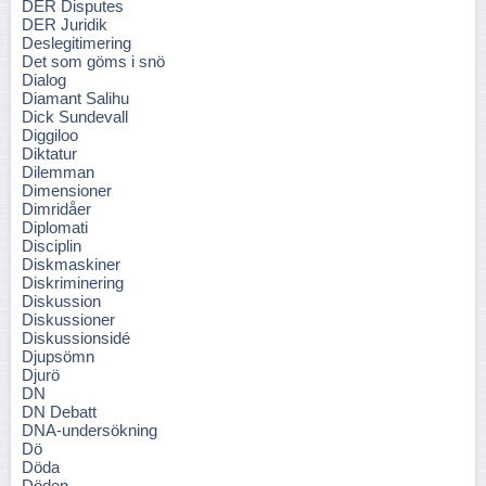
DER Disputes
DER Juridik
Deslegitimering
Det som göms i snö
Dialog
Diamant Salihu
Dick Sundevall
Diggiloo
Diktatur
Dilemman
Dimensioner
Dimridåer
Diplomati
Disciplin
Diskmaskiner
Diskriminering
Diskussion
Diskussioner
Diskussionsidé
Djupsömn
Djurö
DN
DN Debatt
DNA-undersökning
Dö
Döda
Döden