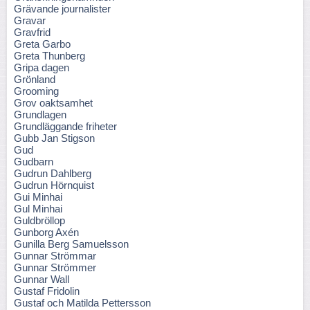
Grävande journalister
Gravar
Gravfrid
Greta Garbo
Greta Thunberg
Gripa dagen
Grönland
Grooming
Grov oaktsamhet
Grundlagen
Grundläggande friheter
Gubb Jan Stigson
Gud
Gudbarn
Gudrun Dahlberg
Gudrun Hörnquist
Gui Minhai
Gul Minhai
Guldbröllop
Gunborg Axén
Gunilla Berg Samuelsson
Gunnar Strömmar
Gunnar Strömmer
Gunnar Wall
Gustaf Fridolin
Gustaf och Matilda Pettersson