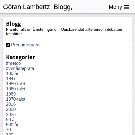
Göran Lambertz:
Blogg,
Meny
Fredagsgbetraktelser
Blogg
Framför allt små noteringar om Quickärendet allteftersom debatten
fortsätter.
Prenumera/rss
Kategorier
#metoo
#vimåsteprata
100 år
1947
1950-talet
1960-talet
1969
1970-talet
2016
2020
2025
50 år
500 år
70
730