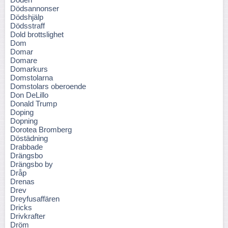
Dödsannonser
Dödshjälp
Dödsstraff
Dold brottslighet
Dom
Domar
Domare
Domarkurs
Domstolarna
Domstolars oberoende
Don DeLillo
Donald Trump
Doping
Dopning
Dorotea Bromberg
Döstädning
Drabbade
Drängsbo
Drängsbo by
Dråp
Drenas
Drev
Dreyfusaffären
Dricks
Drivkrafter
Dröm