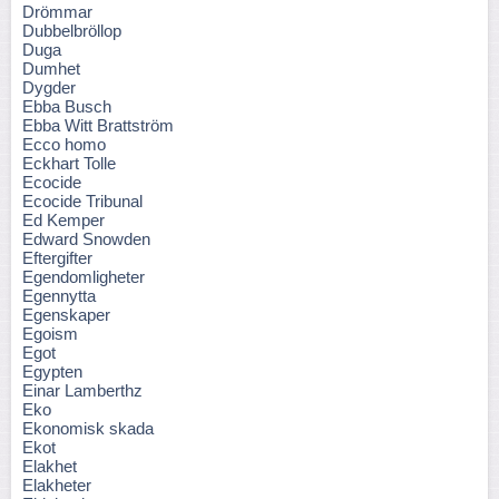
Drömmar
Dubbelbröllop
Duga
Dumhet
Dygder
Ebba Busch
Ebba Witt Brattström
Ecco homo
Eckhart Tolle
Ecocide
Ecocide Tribunal
Ed Kemper
Edward Snowden
Eftergifter
Egendomligheter
Egennytta
Egenskaper
Egoism
Egot
Egypten
Einar Lamberthz
Eko
Ekonomisk skada
Ekot
Elakhet
Elakheter