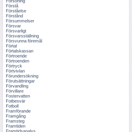
Försoning
Förstå
Förståelse
Förstånd
Försummelser
Försvar
Försvarligt
Försvarsställning
Försvunna föremål
Förtal
Förtalskassan
Förtroende
Förtroenden
Förtryck
Förtvivlan
Förundersökning
Förutsättningar
Förvandling
Förvillare
Fostervatten
Fotbesvär
Fotboll
Framförande
Framgång
Framsteg
Framtiden
Framtidsanalys