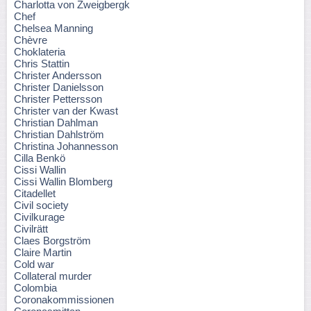
Charlotta von Zweigbergk
Chef
Chelsea Manning
Chèvre
Choklateria
Chris Stattin
Christer Andersson
Christer Danielsson
Christer Pettersson
Christer van der Kwast
Christian Dahlman
Christian Dahlström
Christina Johannesson
Cilla Benkö
Cissi Wallin
Cissi Wallin Blomberg
Citadellet
Civil society
Civilkurage
Civilrätt
Claes Borgström
Claire Martin
Cold war
Collateral murder
Colombia
Coronakommissionen