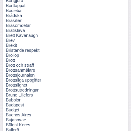
Bortgjord
Borttappat
Boulebar
Brådska
Brasilien
Brasomdetär
Bratislava
Brett Kavanaugh
Brev
Brexit
Bristande respekt
Bröllop
Brott
Brott och straff
Brottsanmälare
Brottsjournalen
Brottsliga uppgifter
Brottslighet
Brottsutredningar
Bruno Liljefors
Bubblor
Budapest
Budget
Buenos Aires
Bujanovac
Bülent Keres
Bullerö