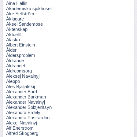
Aina Hallin
Akademiska sjukhuset
Åke Sellström
Åklagare
Aksel Sandemose
Äktenskap
Aktuellt
Alaska
Albert Einstein
Ålder
Åldersproblem
Åldrande
Åldrandet
Äldreomsorg
Aleksej Navalnyj
Aleppo
Ales Bjaljatskij
Alexander Bard
Alexander Barkman
Alexander Navalnyj
Alexander Solzjenitsyn
Alexandra Erdélyi
Alexandra Pascalidou
Alexej Navalnyj
Alf Enerström
Alfred Skogberg