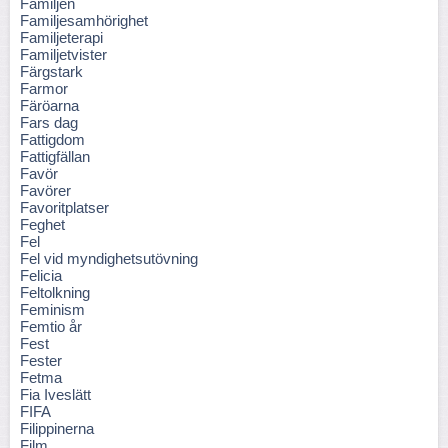
Familjen
Familjesamhörighet
Familjeterapi
Familjetvister
Färgstark
Farmor
Färöarna
Fars dag
Fattigdom
Fattigfällan
Favör
Favörer
Favoritplatser
Feghet
Fel
Fel vid myndighetsutövning
Felicia
Feltolkning
Feminism
Femtio år
Fest
Fester
Fetma
Fia Iveslätt
FIFA
Filippinerna
Film