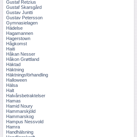
Gustaf Retzius
Gustaf Skarsgård
Gustav Juntti
Gustav Petersson
Gymnasielagen
Hädelse
Hagamannen
Hagerstown
Hågkomst
Haiti
Håkan Nesser
Håkon Grøttland
Häktad
Häktning
Häktningsförhandling
Halloween
Hälsa
Halt
Halvårsbetraktelser
Hamas
Hamid Noury
Hammarskjöld
Hammarskog
Hampus Nessvold
Hamra
Handhälsning