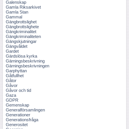
Galenskap
Gamla Riksarkivet
Gamla Stan
Gammal
Gängbrottslighet
Gängbrottslighete
Gängkriminalitet
Gängkriminaliteten
Gängskjutningar
Gängvåldet
Gardet
Gärdslösa kyrka
Gärningsbeskrivning
Gärningsbeskrivningen
Garphyttan
Gåtfullhet
Gåtor
Gåvor
Gåvor och tid
Gaza
GDPR
Gemenskap
Generalförsamlingen
Generationer
Generationsfråga
Generositet