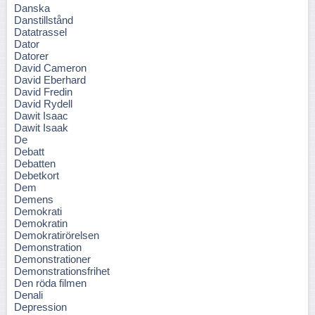
Danska
Danstillstånd
Datatrassel
Dator
Datorer
David Cameron
David Eberhard
David Fredin
David Rydell
Dawit Isaac
Dawit Isaak
De
Debatt
Debatten
Debetkort
Dem
Demens
Demokrati
Demokratin
Demokratirörelsen
Demonstration
Demonstrationer
Demonstrationsfrihet
Den röda filmen
Denali
Depression