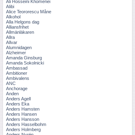
Ali Hosseini Khomenei
Alibi
Alice Teororescu Måne
Alkohol
Alla Helgons dag
Alliansfrihet
Allmänläkaren
Allra
Allvar
Alumnidagen
Alzheimer
Amanda Ginsburg
Amanda Sokolnicki
Ambassad
Ambitioner
Ambivalens
ANC
Anchorage
Anden
Anders Agell
Anders Eka
Anders Hamsten
Anders Hansen
Anders Hansson
Anders Hasselbohm
Anders Holmberg
Anders Nyrén