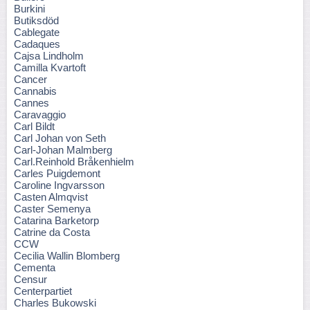
Burkini
Butiksdöd
Cablegate
Cadaques
Cajsa Lindholm
Camilla Kvartoft
Cancer
Cannabis
Cannes
Caravaggio
Carl Bildt
Carl Johan von Seth
Carl-Johan Malmberg
Carl.Reinhold Bråkenhielm
Carles Puigdemont
Caroline Ingvarsson
Casten Almqvist
Caster Semenya
Catarina Barketorp
Catrine da Costa
CCW
Cecilia Wallin Blomberg
Cementa
Censur
Centerpartiet
Charles Bukowski