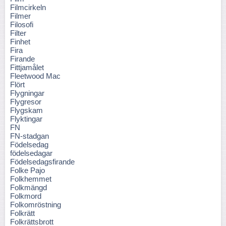
Filmcirkeln
Filmer
Filosofi
Filter
Finhet
Fira
Firande
Fittjamålet
Fleetwood Mac
Flört
Flygningar
Flygresor
Flygskam
Flyktingar
FN
FN-stadgan
Födelsedag
födelsedagar
Födelsedagsfirande
Folke Pajo
Folkhemmet
Folkmängd
Folkmord
Folkomröstning
Folkrätt
Folkrättsbrott