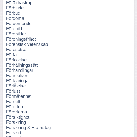
Föräldraskap
Förbjudet
Förbud
Fördöma
Fördömande
Förebild
Förebilder
Föreningsfrihet
Forensisk vetenskap
Föresatser
Förfall
Förföljelse
Förhållningssätt
Förhandlingar
Förintelsen
Förklaringar
Förlåtelse
Förlust
Förmätenhet
Förnuft
Förorten
Förorterna
Försiktighet
Forskning
Forskning & Framsteg
Förskott