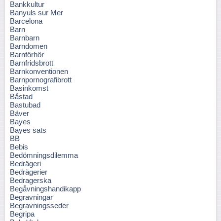
Bankkultur
Banyuls sur Mer
Barcelona
Barn
Barnbarn
Barndomen
Barnförhör
Barnfridsbrott
Barnkonventionen
Barnpornografibrott
Basinkomst
Båstad
Bastubad
Bäver
Bayes
Bayes sats
BB
Bebis
Bedömningsdilemma
Bedrägeri
Bedrägerier
Bedragerska
Begåvningshandikapp
Begravningar
Begravningsseder
Begripa