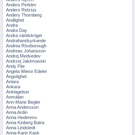
Anders Perklev
Anders Retzius
Anders Thornberg
Andlighet
Andra
Andra Day
Andra världskriget
Andrahandsyrkande
Andrea Riseborough
Andreas Johansson
Andrej Medvedev
Andrzej Jakimowski
Andy Fite
Angela Wiese Edeler
Ängslighet
Aniara
Ankara
Anklagelser
Anmälan
Ann-Marie Begler
Anna Andersson
Anna Ardin
Anna Hedenmo
Anna Kinberg Batra
Anna Lindstedt
Anna-Karin Kask