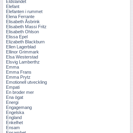
Eldslandet
Elefant
Elefanten i rummet
Elena Ferrante
Elisabeth Åsbrink
Elisabeth Massi Fritz
Elisabeth Ohlson
Elissa Epel
Elizabeth Blackburn
Ellen Lagerblad
Ellinor Grimmark
Elsa Westerstad
Elsvig Lamberthz
Emma
Emma Frans
Emma Prytz
Emotionell utveckling
Empati
En broder mer
Ena ögat
Energi
Engagemang
Engelska
England
Enkelhet
Ensam
Ensamhet