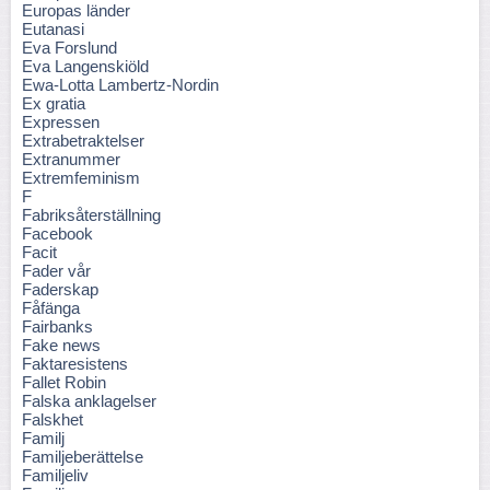
Europas länder
Eutanasi
Eva Forslund
Eva Langenskiöld
Ewa-Lotta Lambertz-Nordin
Ex gratia
Expressen
Extrabetraktelser
Extranummer
Extremfeminism
F
Fabriksåterställning
Facebook
Facit
Fader vår
Faderskap
Fåfänga
Fairbanks
Fake news
Faktaresistens
Fallet Robin
Falska anklagelser
Falskhet
Familj
Familjeberättelse
Familjeliv