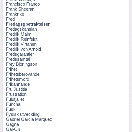
Francisco Franco
Frank Sheeran
Frankrike
Fred
Fredagsgbetraktelser
Fredagskänslan
Fredrik Malm
Fredrik Reinfeldt
Fredrik Virtanen
Fredrik von Arnold
Fredsgarantier
Fredssamtal
Frey Björlingson
Frihet
Frihetsberövande
Frihetsmord
Frikännande
Fru Justitia
Frustration
Fulufjället
Funchal
Fusk
Fysisk utveckling
Gabriel Garcia Marquez
Gagna
Gal-On