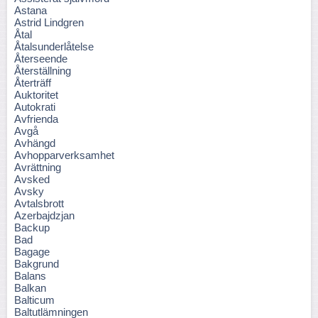
Astana
Astrid Lindgren
Åtal
Åtalsunderlåtelse
Återseende
Återställning
Återträff
Auktoritet
Autokrati
Avfrienda
Avgå
Avhängd
Avhopparverksamhet
Avrättning
Avsked
Avsky
Avtalsbrott
Azerbajdzjan
Backup
Bad
Bagage
Bakgrund
Balans
Balkan
Balticum
Baltutlämningen