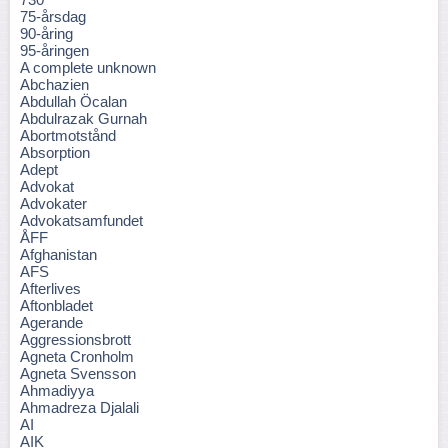
75-årsdag
90-åring
95-åringen
A complete unknown
Abchazien
Abdullah Öcalan
Abdulrazak Gurnah
Abortmotstånd
Absorption
Adept
Advokat
Advokater
Advokatsamfundet
ÅFF
Afghanistan
AFS
Afterlives
Aftonbladet
Agerande
Aggressionsbrott
Agneta Cronholm
Agneta Svensson
Ahmadiyya
Ahmadreza Djalali
AI
AIK