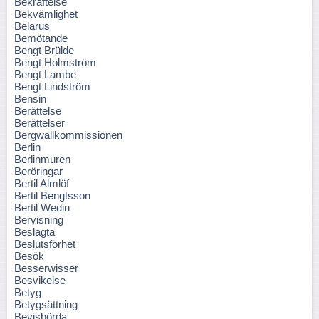
Bekräftelse
Bekvämlighet
Belarus
Bemötande
Bengt Brülde
Bengt Holmström
Bengt Lambe
Bengt Lindström
Bensin
Berättelse
Berättelser
Bergwallkommissionen
Berlin
Berlinmuren
Beröringar
Bertil Almlöf
Bertil Bengtsson
Bertil Wedin
Bervisning
Beslagta
Beslutsförhet
Besök
Besserwisser
Besvikelse
Betyg
Betygsättning
Bevisbörda