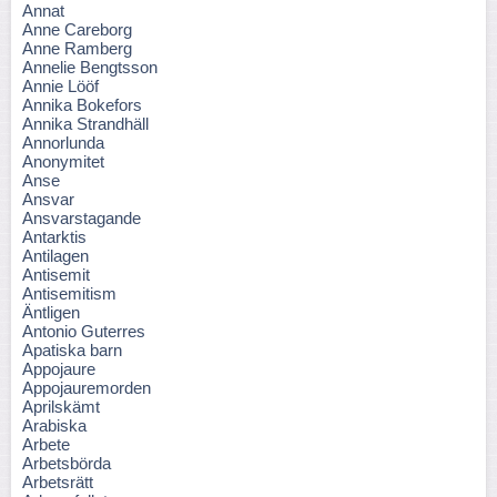
Annat
Anne Careborg
Anne Ramberg
Annelie Bengtsson
Annie Lööf
Annika Bokefors
Annika Strandhäll
Annorlunda
Anonymitet
Anse
Ansvar
Ansvarstagande
Antarktis
Antilagen
Antisemit
Antisemitism
Äntligen
Antonio Guterres
Apatiska barn
Appojaure
Appojauremorden
Aprilskämt
Arabiska
Arbete
Arbetsbörda
Arbetsrätt