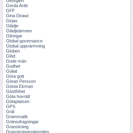
Georgien
Gerda Antti
GFF
Gina Dirawi
Girjas
Glädje
Glädjeämnen
Gliringar
Global governance
Global uppvärmning
Globen
Glöd
Gode män
Godhet
Goliat
Göra gott
Göran Persson
Gösta Ekman
Göstfrihet
Göta hovrätt
Götaplatsen
GPS
Gräl
Grammatik
Gränsdragningar
Granskning
Granskningsnämnden