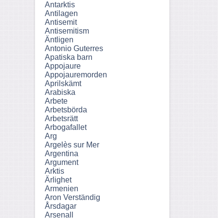
Antarktis
Antilagen
Antisemit
Antisemitism
Äntligen
Antonio Guterres
Apatiska barn
Appojaure
Appojauremorden
Aprilskämt
Arabiska
Arbete
Arbetsbörda
Arbetsrätt
Arbogafallet
Arg
Argelès sur Mer
Argentina
Argument
Arktis
Ärlighet
Armenien
Aron Verständig
Årsdagar
Arsenall