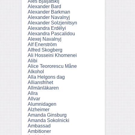
Ales Bjaljatskij
Alexander Bard
Alexander Barkman
Alexander Navalnyj
Alexander Solzjenitsyn
Alexandra Erdélyi
Alexandra Pascalidou
Alexej Navalnyj
Alf Enerström
Alfred Skogberg
Ali Hosseini Khomenei
Alibi
Alice Teororescu Måne
Alkohol
Alla Helgons dag
Alliansfrihet
Allmänläkaren
Allra
Allvar
Alumnidagen
Alzheimer
Amanda Ginsburg
Amanda Sokolnicki
Ambassad
Ambitioner