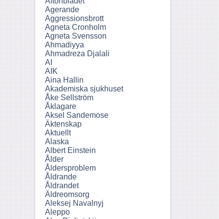
Aftonbladet
Agerande
Aggressionsbrott
Agneta Cronholm
Agneta Svensson
Ahmadiyya
Ahmadreza Djalali
AI
AIK
Aina Hallin
Akademiska sjukhuset
Åke Sellström
Åklagare
Aksel Sandemose
Äktenskap
Aktuellt
Alaska
Albert Einstein
Ålder
Åldersproblem
Åldrande
Åldrandet
Äldreomsorg
Aleksej Navalnyj
Aleppo