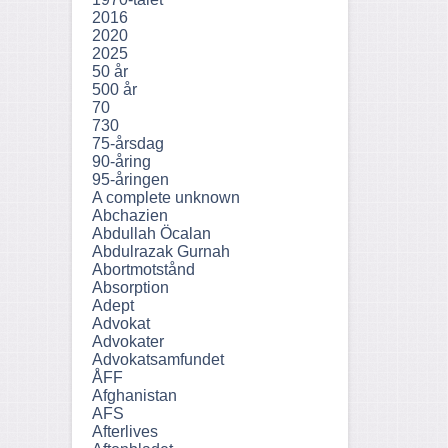
2016
2020
2025
50 år
500 år
70
730
75-årsdag
90-åring
95-åringen
A complete unknown
Abchazien
Abdullah Öcalan
Abdulrazak Gurnah
Abortmotstånd
Absorption
Adept
Advokat
Advokater
Advokatsamfundet
ÅFF
Afghanistan
AFS
Afterlives