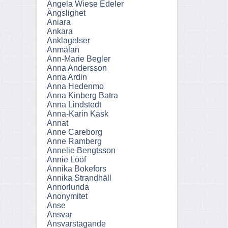
Angela Wiese Edeler
Ängslighet
Aniara
Ankara
Anklagelser
Anmälan
Ann-Marie Begler
Anna Andersson
Anna Ardin
Anna Hedenmo
Anna Kinberg Batra
Anna Lindstedt
Anna-Karin Kask
Annat
Anne Careborg
Anne Ramberg
Annelie Bengtsson
Annie Lööf
Annika Bokefors
Annika Strandhäll
Annorlunda
Anonymitet
Anse
Ansvar
Ansvarstagande