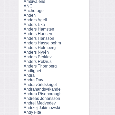
Ambivalens
ANC
Anchorage
Anden
Anders Agell
Anders Eka
Anders Hamsten
Anders Hansen
Anders Hansson
Anders Hasselbohm
Anders Holmberg
Anders Nyrén
Anders Perklev
Anders Retzius
Anders Thornberg
Andlighet
Andra
Andra Day
Andra världskriget
Andrahandsyrkande
Andrea Riseborough
Andreas Johansson
Andrej Medvedev
Andrzej Jakimowski
Andy Fite