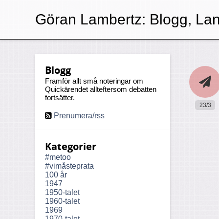
Göran Lambertz:
Blogg, Lan
Blogg
Framför allt små noteringar om
Quickärendet allteftersom debatten
fortsätter.
23/3
Prenumera/rss
Kategorier
#metoo
#vimåsteprata
100 år
1947
1950-talet
1960-talet
1969
1970-talet