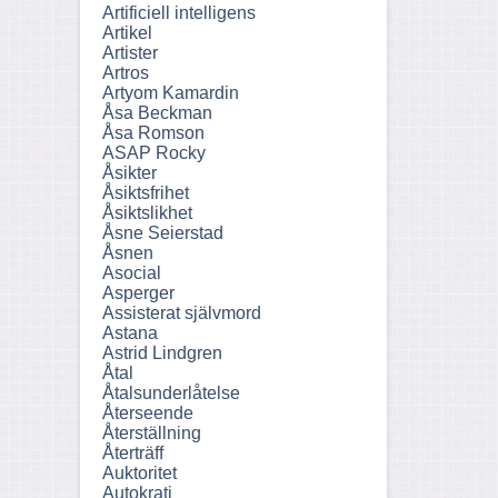
Artificiell intelligens
Artikel
Artister
Artros
Artyom Kamardin
Åsa Beckman
Åsa Romson
ASAP Rocky
Åsikter
Åsiktsfrihet
Åsiktslikhet
Åsne Seierstad
Åsnen
Asocial
Asperger
Assisterat självmord
Astana
Astrid Lindgren
Åtal
Åtalsunderlåtelse
Återseende
Återställning
Återträff
Auktoritet
Autokrati