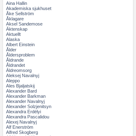
Aina Hallin
Akademiska sjukhuset
Åke Sellström
Åklagare
Aksel Sandemose
Äktenskap
Aktuellt
Alaska
Albert Einstein
Ålder
Åldersproblem
Åldrande
Åldrandet
Äldreomsorg
Aleksej Navalnyj
Aleppo
Ales Bjaljatskij
Alexander Bard
Alexander Barkman
Alexander Navalnyj
Alexander Solzjenitsyn
Alexandra Erdélyi
Alexandra Pascalidou
Alexej Navalnyj
Alf Enerström
Alfred Skogberg