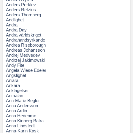
Anders Perklev
Anders Retzius
Anders Thornberg
Andlighet
Andra
Andra Day
Andra världskriget
Andrahandsyrkande
Andrea Riseborough
Andreas Johansson
Andrej Medvedev
Andrzej Jakimowski
Andy Fite
Angela Wiese Edeler
Ängslighet
Aniara
Ankara
Anklagelser
Anmälan
Ann-Marie Begler
Anna Andersson
Anna Ardin
Anna Hedenmo
Anna Kinberg Batra
Anna Lindstedt
Anna-Karin Kask