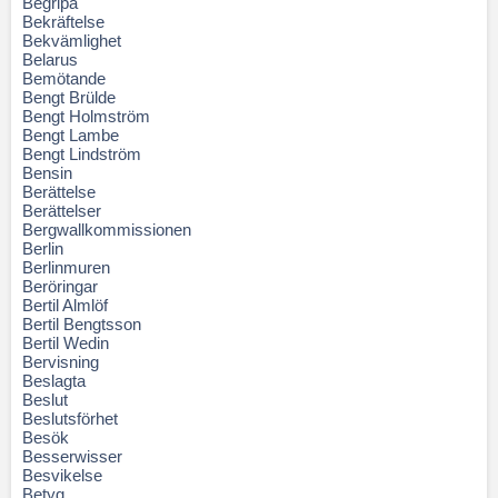
Begripa
Bekräftelse
Bekvämlighet
Belarus
Bemötande
Bengt Brülde
Bengt Holmström
Bengt Lambe
Bengt Lindström
Bensin
Berättelse
Berättelser
Bergwallkommissionen
Berlin
Berlinmuren
Beröringar
Bertil Almlöf
Bertil Bengtsson
Bertil Wedin
Bervisning
Beslagta
Beslut
Beslutsförhet
Besök
Besserwisser
Besvikelse
Betyg