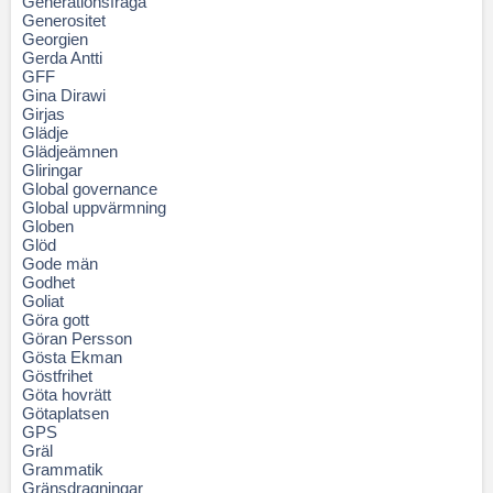
Generationsfråga
Generositet
Georgien
Gerda Antti
GFF
Gina Dirawi
Girjas
Glädje
Glädjeämnen
Gliringar
Global governance
Global uppvärmning
Globen
Glöd
Gode män
Godhet
Goliat
Göra gott
Göran Persson
Gösta Ekman
Göstfrihet
Göta hovrätt
Götaplatsen
GPS
Gräl
Grammatik
Gränsdragningar