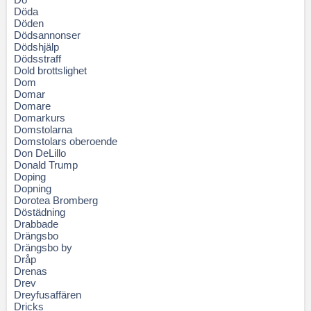
Döda
Döden
Dödsannonser
Dödshjälp
Dödsstraff
Dold brottslighet
Dom
Domar
Domare
Domarkurs
Domstolarna
Domstolars oberoende
Don DeLillo
Donald Trump
Doping
Dopning
Dorotea Bromberg
Döstädning
Drabbade
Drängsbo
Drängsbo by
Dråp
Drenas
Drev
Dreyfusaffären
Dricks