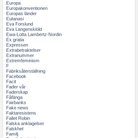
Europa
Europakonventionen
Europas länder
Eutanasi
Eva Forslund
Eva Langenskiöld
Ewa-Lotta Lambertz-Nordin
Ex gratia
Expressen
Extrabetraktelser
Extranummer
Extremfeminism
F
Fabriksåterställning
Facebook
Facit
Fader vår
Faderskap
Fåfänga
Fairbanks
Fake news
Faktaresistens
Fallet Robin
Falska anklagelser
Falskhet
Familj