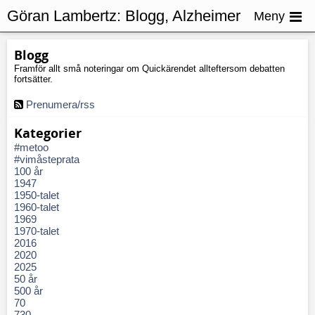
Göran Lambertz:
Blogg, Alzheimer
Meny
Blogg
Framför allt små noteringar om Quickärendet allteftersom debatten
fortsätter.
Prenumera/rss
Kategorier
#metoo
#vimåsteprata
100 år
1947
1950-talet
1960-talet
1969
1970-talet
2016
2020
2025
50 år
500 år
70
730