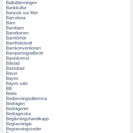
Baltutlämningen
Bankkultur
Banyuls sur Mer
Barcelona
Barn
Barnbarn
Barndomen
Barnförhör
Barnfridsbrott
Barnkonventionen
Barnpornografibrott
Basinkomst
Båstad
Bastubad
Bäver
Bayes
Bayes sats
BB
Bebis
Bedömningsdilemma
Bedrägeri
Bedrägerier
Bedragerska
Begåvningshandikapp
Begravningar
Begravningsseder