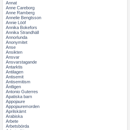
Annat
Anne Careborg
Anne Ramberg
Annelie Bengtsson
Annie Lööf
Annika Bokefors
Annika Strandhäll
Annorlunda
Anonymitet
Anse
Ansikten
Ansvar
Ansvarstagande
Antarktis
Antilagen
Antisemit
Antisemitism
Äntligen
Antonio Guterres
Apatiska barn
Appojaure
Appojauremorden
Aprilskämt
Arabiska
Arbete
Arbetsbörda