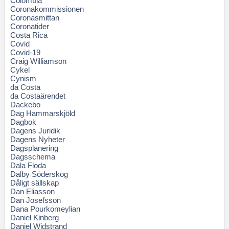
Colombia
Coronakommissionen
Coronasmittan
Coronatider
Costa Rica
Covid
Covid-19
Craig Williamson
Cykel
Cynism
da Costa
da Costaärendet
Dackebo
Dag Hammarskjöld
Dagbok
Dagens Juridik
Dagens Nyheter
Dagsplanering
Dagsschema
Dala Floda
Dalby Söderskog
Dåligt sällskap
Dan Eliasson
Dan Josefsson
Dana Pourkomeylian
Daniel Kinberg
Daniel Widstrand