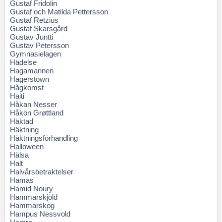
Gustaf Fridolin
Gustaf och Matilda Pettersson
Gustaf Retzius
Gustaf Skarsgård
Gustav Juntti
Gustav Petersson
Gymnasielagen
Hädelse
Hagamannen
Hagerstown
Hågkomst
Haiti
Håkan Nesser
Håkon Grøttland
Häktad
Häktning
Häktningsförhandling
Halloween
Hälsa
Halt
Halvårsbetraktelser
Hamas
Hamid Noury
Hammarskjöld
Hammarskog
Hampus Nessvold