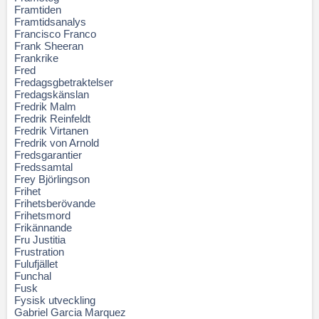
Framtiden
Framtidsanalys
Francisco Franco
Frank Sheeran
Frankrike
Fred
Fredagsgbetraktelser
Fredagskänslan
Fredrik Malm
Fredrik Reinfeldt
Fredrik Virtanen
Fredrik von Arnold
Fredsgarantier
Fredssamtal
Frey Björlingson
Frihet
Frihetsberövande
Frihetsmord
Frikännande
Fru Justitia
Frustration
Fulufjället
Funchal
Fusk
Fysisk utveckling
Gabriel Garcia Marquez