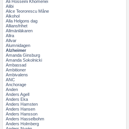
Ali Hosseini Khomenei
Alibi
Alice Teororescu Måne
Alkohol
Alla Helgons dag
Alliansfrihet
Allmänläkaren
Allra
Allvar
Alumnidagen
Alzheimer
Amanda Ginsburg
Amanda Sokolnicki
Ambassad
Ambitioner
Ambivalens
ANC
Anchorage
Anden
Anders Agell
Anders Eka
Anders Hamsten
Anders Hansen
Anders Hansson
Anders Hasselbohm
Anders Holmberg
Anders Nyrén