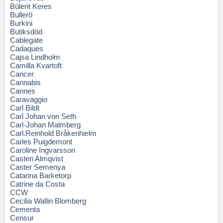
Bülent Keres
Bullerö
Burkini
Butiksdöd
Cablegate
Cadaques
Cajsa Lindholm
Camilla Kvartoft
Cancer
Cannabis
Cannes
Caravaggio
Carl Bildt
Carl Johan von Seth
Carl-Johan Malmberg
Carl.Reinhold Bråkenhielm
Carles Puigdemont
Caroline Ingvarsson
Casten Almqvist
Caster Semenya
Catarina Barketorp
Catrine da Costa
CCW
Cecilia Wallin Blomberg
Cementa
Censur