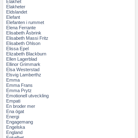
Elakhet
Elakheter
Eldslandet
Elefant
Elefanten i rummet
Elena Ferrante
Elisabeth Åsbrink
Elisabeth Massi Fritz
Elisabeth Ohlson
Elissa Epel
Elizabeth Blackburn
Ellen Lagerblad
Ellinor Grimmark
Elsa Westerstad
Elsvig Lamberthz
Emma
Emma Frans
Emma Prytz
Emotionell utveckling
Empati
En broder mer
Ena ögat
Energi
Engagemang
Engelska
England
Enkelhet