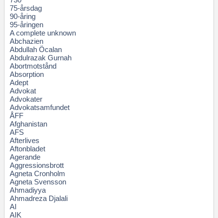
75-årsdag
90-åring
95-åringen
A complete unknown
Abchazien
Abdullah Öcalan
Abdulrazak Gurnah
Abortmotstånd
Absorption
Adept
Advokat
Advokater
Advokatsamfundet
ÅFF
Afghanistan
AFS
Afterlives
Aftonbladet
Agerande
Aggressionsbrott
Agneta Cronholm
Agneta Svensson
Ahmadiyya
Ahmadreza Djalali
AI
AIK