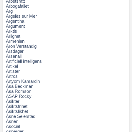
Arbetsrätt
Arbogafallet
Arg
Argelès sur Mer
Argentina
Argument
Arktis
Ärlighet
Armenien
Aron Verständig
Årsdagar
Arsenall
Artificiell intelligens
Artikel
Artister
Artros
Artyom Kamardin
Åsa Beckman
Åsa Romson
ASAP Rocky
Åsikter
Åsiktsfrihet
Åsiktslikhet
Åsne Seierstad
Åsnen
Asocial
Asperger