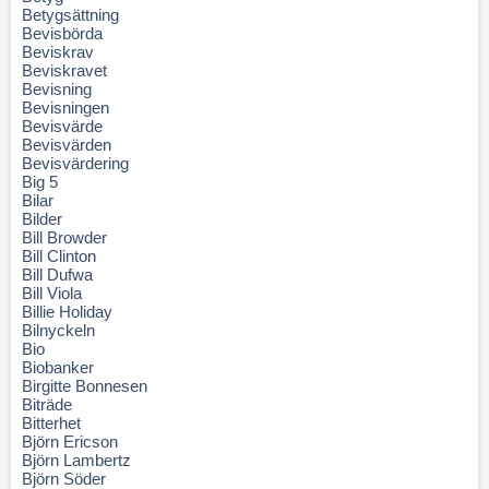
Betygsättning
Bevisbörda
Beviskrav
Beviskravet
Bevisning
Bevisningen
Bevisvärde
Bevisvärden
Bevisvärdering
Big 5
Bilar
Bilder
Bill Browder
Bill Clinton
Bill Dufwa
Bill Viola
Billie Holiday
Bilnyckeln
Bio
Biobanker
Birgitte Bonnesen
Biträde
Bitterhet
Björn Ericson
Björn Lambertz
Björn Söder