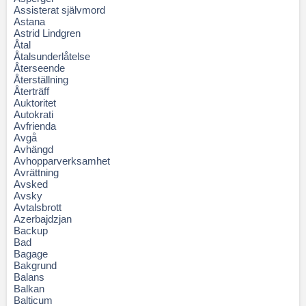
Assisterat självmord
Astana
Astrid Lindgren
Åtal
Åtalsunderlåtelse
Återseende
Återställning
Återträff
Auktoritet
Autokrati
Avfrienda
Avgå
Avhängd
Avhopparverksamhet
Avrättning
Avsked
Avsky
Avtalsbrott
Azerbajdzjan
Backup
Bad
Bagage
Bakgrund
Balans
Balkan
Balticum