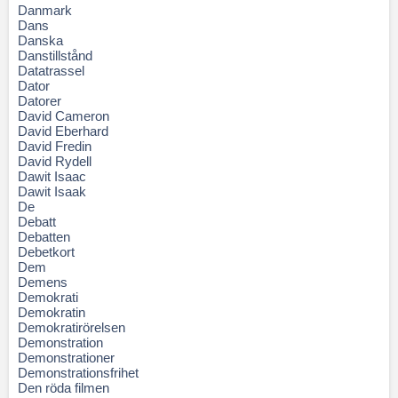
Danmark
Dans
Danska
Danstillstånd
Datatrassel
Dator
Datorer
David Cameron
David Eberhard
David Fredin
David Rydell
Dawit Isaac
Dawit Isaak
De
Debatt
Debatten
Debetkort
Dem
Demens
Demokrati
Demokratin
Demokratirörelsen
Demonstration
Demonstrationer
Demonstrationsfrihet
Den röda filmen