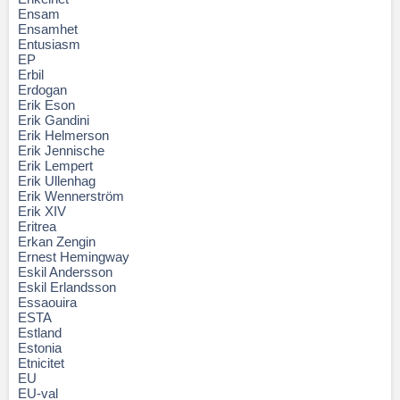
Ensam
Ensamhet
Entusiasm
EP
Erbil
Erdogan
Erik Eson
Erik Gandini
Erik Helmerson
Erik Jennische
Erik Lempert
Erik Ullenhag
Erik Wennerström
Erik XIV
Eritrea
Erkan Zengin
Ernest Hemingway
Eskil Andersson
Eskil Erlandsson
Essaouira
ESTA
Estland
Estonia
Etnicitet
EU
EU-val