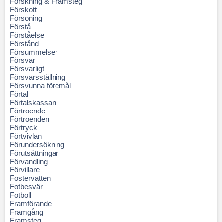
Forskning & Framsteg
Förskott
Försoning
Förstå
Förståelse
Förstånd
Försummelser
Försvar
Försvarligt
Försvarsställning
Försvunna föremål
Förtal
Förtalskassan
Förtroende
Förtroenden
Förtryck
Förtvivlan
Förundersökning
Förutsättningar
Förvandling
Förvillare
Fostervatten
Fotbesvär
Fotboll
Framförande
Framgång
Framsteg