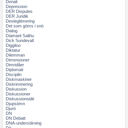
Denali
Depression
DER Disputes
DER Juridik
Deslegitimering
Det som göms i snö
Dialog
Diamant Salihu
Dick Sundevall
Diggiloo
Diktatur
Dilemman
Dimensioner
Dimridåer
Diplomati
Disciplin
Diskmaskiner
Diskriminering
Diskussion
Diskussioner
Diskussionsidé
Djupsömn
Djurö
DN
DN Debatt
DNA-undersökning
Dö