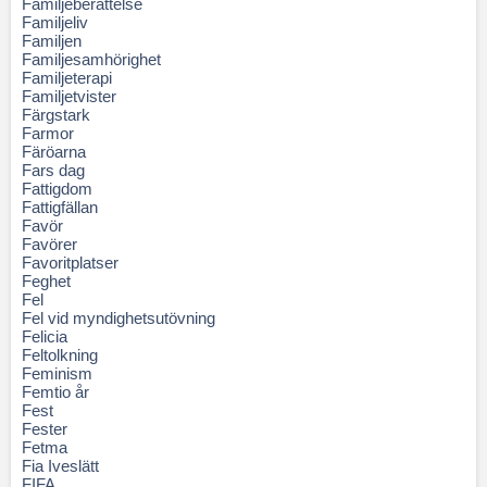
Familjeberättelse
Familjeliv
Familjen
Familjesamhörighet
Familjeterapi
Familjetvister
Färgstark
Farmor
Färöarna
Fars dag
Fattigdom
Fattigfällan
Favör
Favörer
Favoritplatser
Feghet
Fel
Fel vid myndighetsutövning
Felicia
Feltolkning
Feminism
Femtio år
Fest
Fester
Fetma
Fia Iveslätt
FIFA