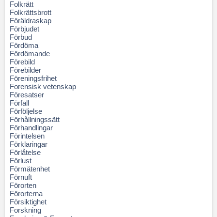
Folkrätt
Folkrättsbrott
Föräldraskap
Förbjudet
Förbud
Fördöma
Fördömande
Förebild
Förebilder
Föreningsfrihet
Forensisk vetenskap
Föresatser
Förfall
Förföljelse
Förhållningssätt
Förhandlingar
Förintelsen
Förklaringar
Förlåtelse
Förlust
Förmätenhet
Förnuft
Förorten
Förorterna
Försiktighet
Forskning