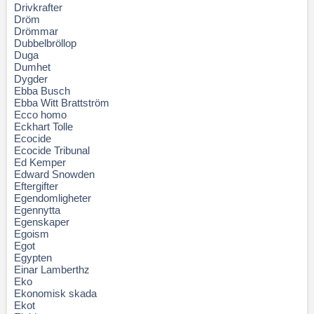
Drivkrafter
Dröm
Drömmar
Dubbelbröllop
Duga
Dumhet
Dygder
Ebba Busch
Ebba Witt Brattström
Ecco homo
Eckhart Tolle
Ecocide
Ecocide Tribunal
Ed Kemper
Edward Snowden
Eftergifter
Egendomligheter
Egennytta
Egenskaper
Egoism
Egot
Egypten
Einar Lamberthz
Eko
Ekonomisk skada
Ekot