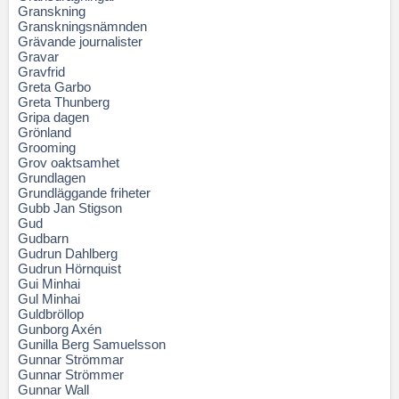
Granskning
Granskningsnämnden
Grävande journalister
Gravar
Gravfrid
Greta Garbo
Greta Thunberg
Gripa dagen
Grönland
Grooming
Grov oaktsamhet
Grundlagen
Grundläggande friheter
Gubb Jan Stigson
Gud
Gudbarn
Gudrun Dahlberg
Gudrun Hörnquist
Gui Minhai
Gul Minhai
Guldbröllop
Gunborg Axén
Gunilla Berg Samuelsson
Gunnar Strömmar
Gunnar Strömmer
Gunnar Wall