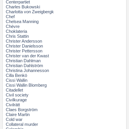
Centerpartiet
Charles Bukowski
Charlotta von Zweigbergk
Chef
Chelsea Manning
Chèvre
Choklateria
Chris Stattin
Christer Andersson
Christer Danielsson
Christer Pettersson
Christer van der Kwast
Christian Dahlman
Christian Dahlström
Christina Johannesson
Cilla Benkö
Cissi Wallin
Cissi Wallin Blomberg
Citadellet
Civil society
Civilkurage
Civilrätt
Claes Borgström
Claire Martin
Cold war
Collateral murder