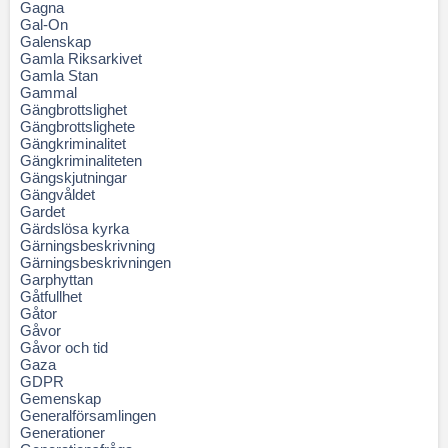
Gagna
Gal-On
Galenskap
Gamla Riksarkivet
Gamla Stan
Gammal
Gängbrottslighet
Gängbrottslighete
Gängkriminalitet
Gängkriminaliteten
Gängskjutningar
Gängvåldet
Gardet
Gärdslösa kyrka
Gärningsbeskrivning
Gärningsbeskrivningen
Garphyttan
Gåtfullhet
Gåtor
Gåvor
Gåvor och tid
Gaza
GDPR
Gemenskap
Generalförsamlingen
Generationer