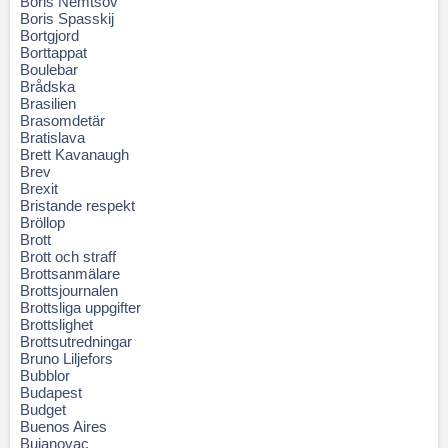
Boris Nemtsov
Boris Spasskij
Bortgjord
Borttappat
Boulebar
Brådska
Brasilien
Brasomdetär
Bratislava
Brett Kavanaugh
Brev
Brexit
Bristande respekt
Bröllop
Brott
Brott och straff
Brottsanmälare
Brottsjournalen
Brottsliga uppgifter
Brottslighet
Brottsutredningar
Bruno Liljefors
Bubblor
Budapest
Budget
Buenos Aires
Bujanovac