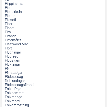
Filippinerna
Film
Filmcirkeln
Filmer
Filosofi
Filter
Finhet
Fira
Firande
Fittjamålet
Fleetwood Mac
Flört
Flygningar
Flygresor
Flygskam
Flyktingar
FN
FN-stadgan
Födelsedag
födelsedagar
Födelsedagsfirande
Folke Pajo
Folkhemmet
Folkmängd
Folkmord
Folkomröstning