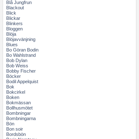
Blå Jungfrun
Blackout
Blick
Blickar
Blinkers
Bloggen
Blöja
Blöjavvänjning
Blues
Bo Göran Bodin
Bo Wahlstrand
Bob Dylan
Bob Weiss
Bobby Fischer
Böcker
Bodil Appelquist
Bok
Bokcirkel
Boken
Bokmässan
Bollhusmötet
Bombningar
Bombningarna
Bön
Bon soir
Bordsbön