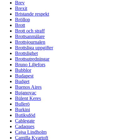
Brev
Brexit
Bristande respekt
Bröllop
Brott
Brott och straff
Brottsanmälare
Brottsjournalen
Brottsliga uppgifter
Brottslighet
Brottsutredningar
Bruno Liljefors
Bubblor
Budapest
Budget
Buenos Aires
Bujanovac
Bülent Keres
Bullerö
Burkini
Butiksdöd
Cablegate
Cadaques
Cajsa Lindholm
Camilla Kvartoft