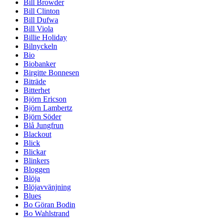
Bill Browder
Bill Clinton
Bill Dufwa
Bill Viola
Billie Holiday
Bilnyckeln
Bio
Biobanker
Birgitte Bonnesen
Biträde
Bitterhet
Björn Ericson
Björn Lambertz
Björn Söder
Blå Jungfrun
Blackout
Blick
Blickar
Blinkers
Bloggen
Blöja
Blöjavvänjning
Blues
Bo Göran Bodin
Bo Wahlstrand