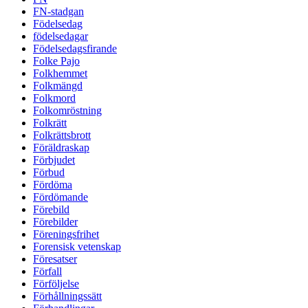
FN-stadgan
Födelsedag
födelsedagar
Födelsedagsfirande
Folke Pajo
Folkhemmet
Folkmängd
Folkmord
Folkomröstning
Folkrätt
Folkrättsbrott
Föräldraskap
Förbjudet
Förbud
Fördöma
Fördömande
Förebild
Förebilder
Föreningsfrihet
Forensisk vetenskap
Föresatser
Förfall
Förföljelse
Förhållningssätt