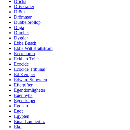
Dricks
Drivkrafter
Dröm
Drömmar
Dubbelbröllop
Duga
Dumhet
Dygder
Ebba Busch
Ebba Witt Brattström
Ecco homo
Eckhart Tolle
Ecocide
Ecocide Tribunal
Ed Kemper
Edward Snowden
Eftergifter
Egendomligheter
Egennytta
Egenskaper
Egoism
Egot
Egypten
Einar Lamberthz
Eko