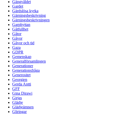
Gängvåldet
Gardet
Gärdslösa kyrka
Gärningsbeskrivning
Gärningsbeskrivningen
Garphyttan
Gåtfullhet
Gåtor
Gåvor
Gåvor och tid
Gaza
GDPR
Gemenskap
Generalförsamlingen
Generationer
Generationsfråga
Generositet
Georgien
Gerda Antti
GFF
Gina Dirawi
Girjas
Glädje
Glädjeämnen
Gliringar