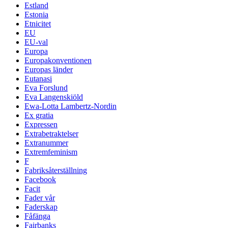
Estland
Estonia
Etnicitet
EU
EU-val
Europa
Europakonventionen
Europas länder
Eutanasi
Eva Forslund
Eva Langenskiöld
Ewa-Lotta Lambertz-Nordin
Ex gratia
Expressen
Extrabetraktelser
Extranummer
Extremfeminism
F
Fabriksåterställning
Facebook
Facit
Fader vår
Faderskap
Fåfänga
Fairbanks