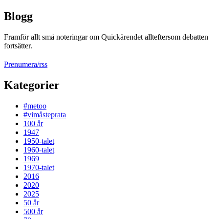
Blogg
Framför allt små noteringar om Quickärendet allteftersom debatten
fortsätter.
Prenumera/rss
Kategorier
#metoo
#vimåsteprata
100 år
1947
1950-talet
1960-talet
1969
1970-talet
2016
2020
2025
50 år
500 år