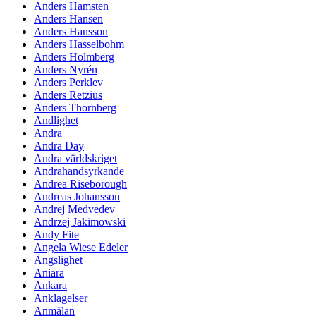
Anders Hamsten
Anders Hansen
Anders Hansson
Anders Hasselbohm
Anders Holmberg
Anders Nyrén
Anders Perklev
Anders Retzius
Anders Thornberg
Andlighet
Andra
Andra Day
Andra världskriget
Andrahandsyrkande
Andrea Riseborough
Andreas Johansson
Andrej Medvedev
Andrzej Jakimowski
Andy Fite
Angela Wiese Edeler
Ängslighet
Aniara
Ankara
Anklagelser
Anmälan