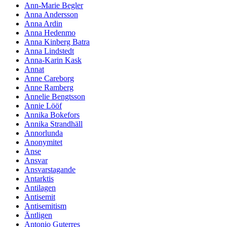
Ann-Marie Begler
Anna Andersson
Anna Ardin
Anna Hedenmo
Anna Kinberg Batra
Anna Lindstedt
Anna-Karin Kask
Annat
Anne Careborg
Anne Ramberg
Annelie Bengtsson
Annie Lööf
Annika Bokefors
Annika Strandhäll
Annorlunda
Anonymitet
Anse
Ansvar
Ansvarstagande
Antarktis
Antilagen
Antisemit
Antisemitism
Äntligen
Antonio Guterres