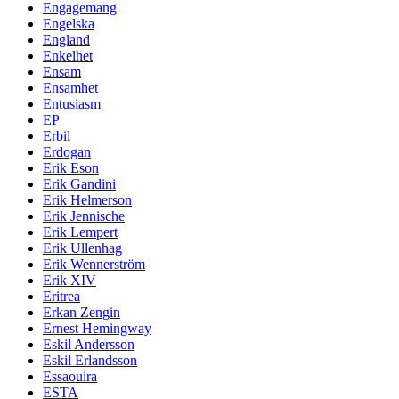
Engagemang
Engelska
England
Enkelhet
Ensam
Ensamhet
Entusiasm
EP
Erbil
Erdogan
Erik Eson
Erik Gandini
Erik Helmerson
Erik Jennische
Erik Lempert
Erik Ullenhag
Erik Wennerström
Erik XIV
Eritrea
Erkan Zengin
Ernest Hemingway
Eskil Andersson
Eskil Erlandsson
Essaouira
ESTA