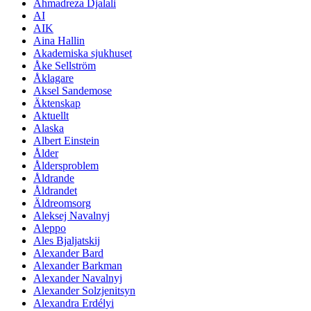
Ahmadreza Djalali
AI
AIK
Aina Hallin
Akademiska sjukhuset
Åke Sellström
Åklagare
Aksel Sandemose
Äktenskap
Aktuellt
Alaska
Albert Einstein
Ålder
Åldersproblem
Åldrande
Åldrandet
Äldreomsorg
Aleksej Navalnyj
Aleppo
Ales Bjaljatskij
Alexander Bard
Alexander Barkman
Alexander Navalnyj
Alexander Solzjenitsyn
Alexandra Erdélyi