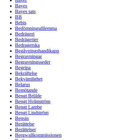
Bäver
Bayes
Bayes sats
BB
Bebis
Bedömningsdilemma
Bedrägeri
Bedrägerier
Bedragerska
Begåvningshandikapp
Begravningar
Begravningsseder
Begripa
Bekräftelse
Bekvämlighet
Belarus
Bemötande
Bengt Brülde
Bengt Holmström
Bengt Lambe
Bengt Lindström
Bensin
Berättelse
Berättelser
Bergwallkommissionen