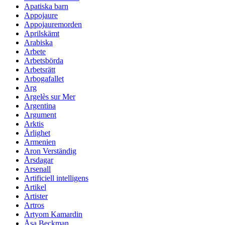
Apatiska barn
Appojaure
Appojauremorden
Aprilskämt
Arabiska
Arbete
Arbetsbörda
Arbetsrätt
Arbogafallet
Arg
Argelès sur Mer
Argentina
Argument
Arktis
Ärlighet
Armenien
Aron Verständig
Årsdagar
Arsenall
Artificiell intelligens
Artikel
Artister
Artros
Artyom Kamardin
Åsa Beckman