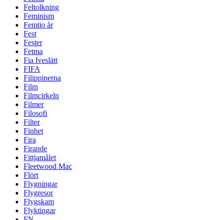
Feltolkning
Feminism
Femtio år
Fest
Fester
Fetma
Fia Iveslätt
FIFA
Filippinerna
Film
Filmcirkeln
Filmer
Filosofi
Filter
Finhet
Fira
Firande
Fittjamålet
Fleetwood Mac
Flört
Flygningar
Flygresor
Flygskam
Flyktingar
FN