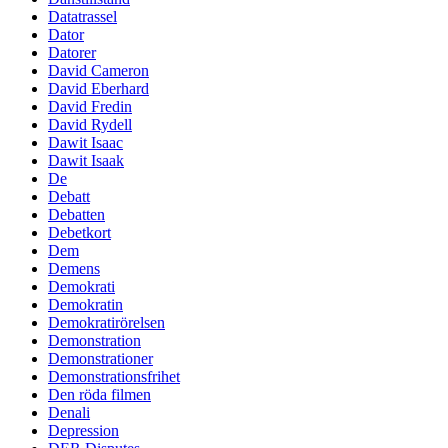
Datatrassel
Dator
Datorer
David Cameron
David Eberhard
David Fredin
David Rydell
Dawit Isaac
Dawit Isaak
De
Debatt
Debatten
Debetkort
Dem
Demens
Demokrati
Demokratin
Demokratirörelsen
Demonstration
Demonstrationer
Demonstrationsfrihet
Den röda filmen
Denali
Depression