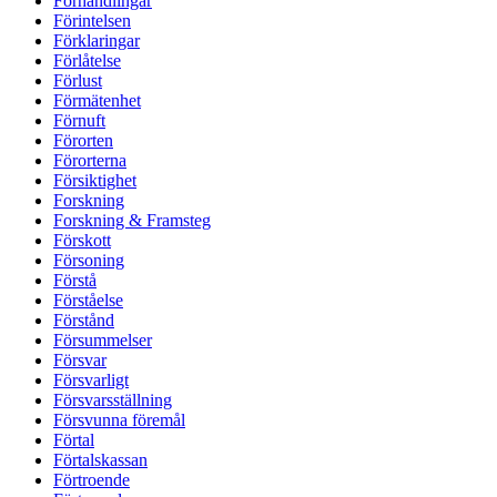
Förhandlingar
Förintelsen
Förklaringar
Förlåtelse
Förlust
Förmätenhet
Förnuft
Förorten
Förorterna
Försiktighet
Forskning
Forskning & Framsteg
Förskott
Försoning
Förstå
Förståelse
Förstånd
Försummelser
Försvar
Försvarligt
Försvarsställning
Försvunna föremål
Förtal
Förtalskassan
Förtroende