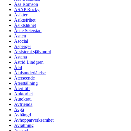
Åsa Romson
ASAP Rocky
Åsikter
Åsiktsfrihet
Åsiktslikhet
Åsne Seierstad
Åsnen
Asocial
Asperger
Assisterat självmord
Astana
Astrid Lindgren
Åtal
Åtalsunderlåtelse
Återseende
Återställning
Återträff
Auktoritet
Autokrati
Avfrienda
Avgå
Avhängd
Avhopparverksamhet
Avrättning
Avsked