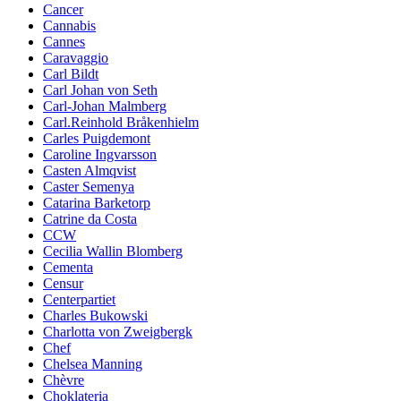
Cancer
Cannabis
Cannes
Caravaggio
Carl Bildt
Carl Johan von Seth
Carl-Johan Malmberg
Carl.Reinhold Bråkenhielm
Carles Puigdemont
Caroline Ingvarsson
Casten Almqvist
Caster Semenya
Catarina Barketorp
Catrine da Costa
CCW
Cecilia Wallin Blomberg
Cementa
Censur
Centerpartiet
Charles Bukowski
Charlotta von Zweigbergk
Chef
Chelsea Manning
Chèvre
Choklateria