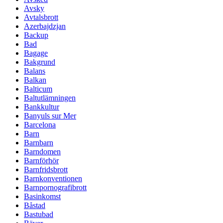
Avsky
Avtalsbrott
Azerbajdzjan
Backup
Bad
Bagage
Bakgrund
Balans
Balkan
Balticum
Baltutlämningen
Bankkultur
Banyuls sur Mer
Barcelona
Barn
Barnbarn
Barndomen
Barnförhör
Barnfridsbrott
Barnkonventionen
Barnpornografibrott
Basinkomst
Båstad
Bastubad