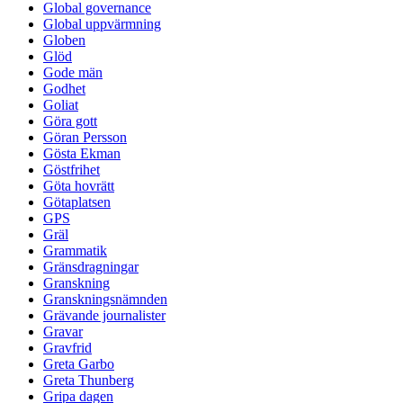
Global governance
Global uppvärmning
Globen
Glöd
Gode män
Godhet
Goliat
Göra gott
Göran Persson
Gösta Ekman
Göstfrihet
Göta hovrätt
Götaplatsen
GPS
Gräl
Grammatik
Gränsdragningar
Granskning
Granskningsnämnden
Grävande journalister
Gravar
Gravfrid
Greta Garbo
Greta Thunberg
Gripa dagen