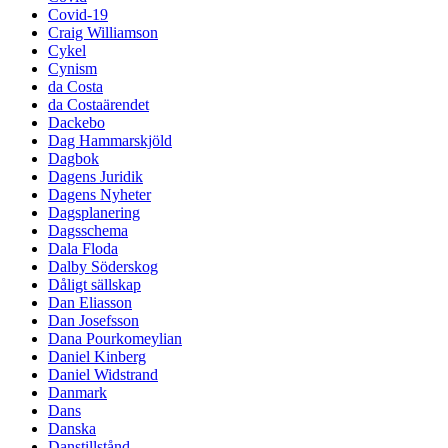
Covid-19
Craig Williamson
Cykel
Cynism
da Costa
da Costaärendet
Dackebo
Dag Hammarskjöld
Dagbok
Dagens Juridik
Dagens Nyheter
Dagsplanering
Dagsschema
Dala Floda
Dalby Söderskog
Dåligt sällskap
Dan Eliasson
Dan Josefsson
Dana Pourkomeylian
Daniel Kinberg
Daniel Widstrand
Danmark
Dans
Danska
Danstillstånd