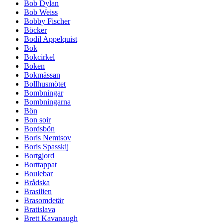
Bob Dylan
Bob Weiss
Bobby Fischer
Böcker
Bodil Appelquist
Bok
Bokcirkel
Boken
Bokmässan
Bollhusmötet
Bombningar
Bombningarna
Bön
Bon soir
Bordsbön
Boris Nemtsov
Boris Spasskij
Bortgjord
Borttappat
Boulebar
Brådska
Brasilien
Brasomdetär
Bratislava
Brett Kavanaugh