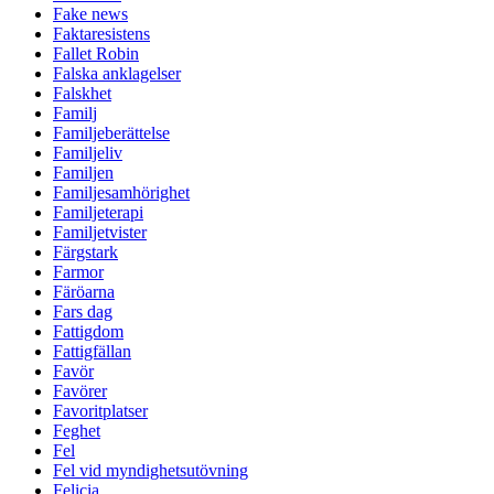
Fake news
Faktaresistens
Fallet Robin
Falska anklagelser
Falskhet
Familj
Familjeberättelse
Familjeliv
Familjen
Familjesamhörighet
Familjeterapi
Familjetvister
Färgstark
Farmor
Färöarna
Fars dag
Fattigdom
Fattigfällan
Favör
Favörer
Favoritplatser
Feghet
Fel
Fel vid myndighetsutövning
Felicia