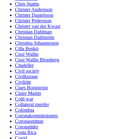
Chris Stattin
Christer Andersson
Christer Danielsson
Christer Pettersson
Christer van der Kwast
Christian Dahlman
Christian Dahlström
Christina Johannesson
Cilla Benkö
Cissi Wallin
Cissi Wallin Blomberg
Citadellet
Civil society
Civilkurage
Civilrätt
Claes Borgström
Claire Martin
Cold war
Collateral murder
Colombia
Coronakommissionen
Coronasmittan
Coronatider
Costa Rica
Covid