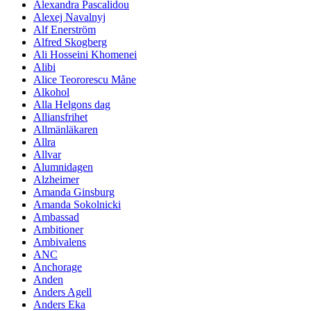
Alexandra Pascalidou
Alexej Navalnyj
Alf Enerström
Alfred Skogberg
Ali Hosseini Khomenei
Alibi
Alice Teororescu Måne
Alkohol
Alla Helgons dag
Alliansfrihet
Allmänläkaren
Allra
Allvar
Alumnidagen
Alzheimer
Amanda Ginsburg
Amanda Sokolnicki
Ambassad
Ambitioner
Ambivalens
ANC
Anchorage
Anden
Anders Agell
Anders Eka