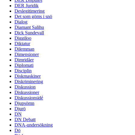
DER Disputes
DER Juridik
Deslegitimering
Det som göms i snö
Dialog
Diamant Salihu
Dick Sundevall
Diggiloo
Diktatur
Dilemman
Dimensioner
Dimridåer
Diplomati
Disciplin
Diskmaskiner
Diskriminering
Diskussion
Diskussioner
Diskussionsidé
Djupsömn
Djurö
DN
DN Debatt
DNA-undersökning
Dö