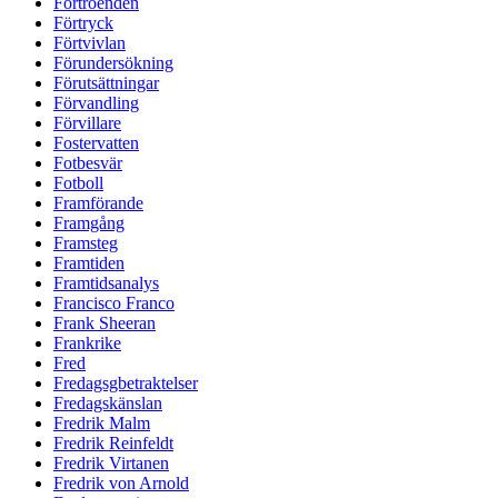
Förtroenden
Förtryck
Förtvivlan
Förundersökning
Förutsättningar
Förvandling
Förvillare
Fostervatten
Fotbesvär
Fotboll
Framförande
Framgång
Framsteg
Framtiden
Framtidsanalys
Francisco Franco
Frank Sheeran
Frankrike
Fred
Fredagsgbetraktelser
Fredagskänslan
Fredrik Malm
Fredrik Reinfeldt
Fredrik Virtanen
Fredrik von Arnold