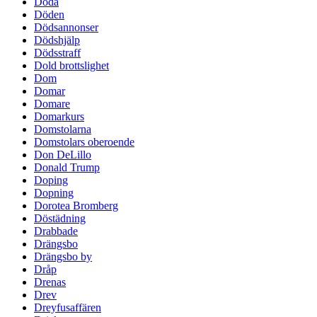
Döda
Döden
Dödsannonser
Dödshjälp
Dödsstraff
Dold brottslighet
Dom
Domar
Domare
Domarkurs
Domstolarna
Domstolars oberoende
Don DeLillo
Donald Trump
Doping
Dopning
Dorotea Bromberg
Döstädning
Drabbade
Drängsbo
Drängsbo by
Dråp
Drenas
Drev
Dreyfusaffären