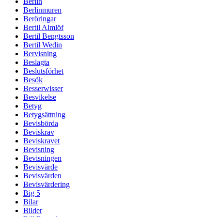
Berlin
Berlinmuren
Beröringar
Bertil Almlöf
Bertil Bengtsson
Bertil Wedin
Bervisning
Beslagta
Beslutsförhet
Besök
Besserwisser
Besvikelse
Betyg
Betygsättning
Bevisbörda
Beviskrav
Beviskravet
Bevisning
Bevisningen
Bevisvärde
Bevisvärden
Bevisvärdering
Big 5
Bilar
Bilder