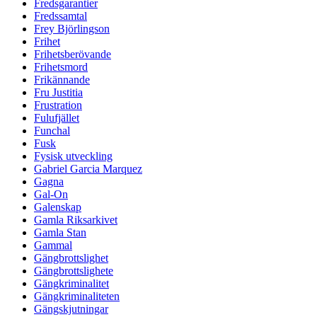
Fredsgarantier
Fredssamtal
Frey Björlingson
Frihet
Frihetsberövande
Frihetsmord
Frikännande
Fru Justitia
Frustration
Fulufjället
Funchal
Fusk
Fysisk utveckling
Gabriel Garcia Marquez
Gagna
Gal-On
Galenskap
Gamla Riksarkivet
Gamla Stan
Gammal
Gängbrottslighet
Gängbrottslighete
Gängkriminalitet
Gängkriminaliteten
Gängskjutningar