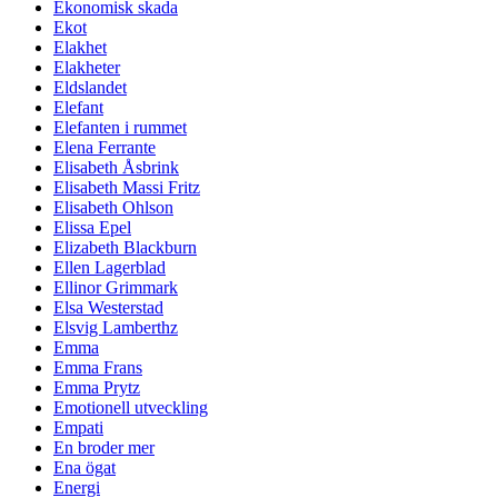
Ekonomisk skada
Ekot
Elakhet
Elakheter
Eldslandet
Elefant
Elefanten i rummet
Elena Ferrante
Elisabeth Åsbrink
Elisabeth Massi Fritz
Elisabeth Ohlson
Elissa Epel
Elizabeth Blackburn
Ellen Lagerblad
Ellinor Grimmark
Elsa Westerstad
Elsvig Lamberthz
Emma
Emma Frans
Emma Prytz
Emotionell utveckling
Empati
En broder mer
Ena ögat
Energi