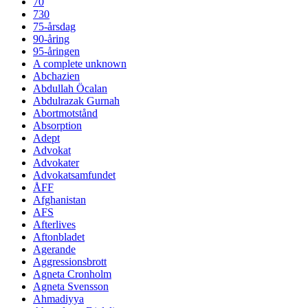
70
730
75-årsdag
90-åring
95-åringen
A complete unknown
Abchazien
Abdullah Öcalan
Abdulrazak Gurnah
Abortmotstånd
Absorption
Adept
Advokat
Advokater
Advokatsamfundet
ÅFF
Afghanistan
AFS
Afterlives
Aftonbladet
Agerande
Aggressionsbrott
Agneta Cronholm
Agneta Svensson
Ahmadiyya