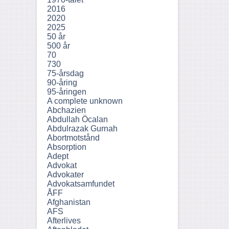
2016
2020
2025
50 år
500 år
70
730
75-årsdag
90-åring
95-åringen
A complete unknown
Abchazien
Abdullah Öcalan
Abdulrazak Gurnah
Abortmotstånd
Absorption
Adept
Advokat
Advokater
Advokatsamfundet
ÅFF
Afghanistan
AFS
Afterlives