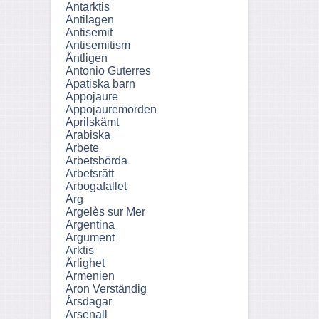
Antarktis
Antilagen
Antisemit
Antisemitism
Äntligen
Antonio Guterres
Apatiska barn
Appojaure
Appojauremorden
Aprilskämt
Arabiska
Arbete
Arbetsbörda
Arbetsrätt
Arbogafallet
Arg
Argelès sur Mer
Argentina
Argument
Arktis
Ärlighet
Armenien
Aron Verständig
Årsdagar
Arsenall