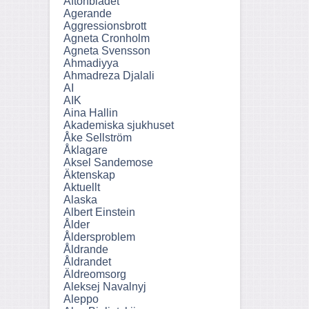
Aftonbladet
Agerande
Aggressionsbrott
Agneta Cronholm
Agneta Svensson
Ahmadiyya
Ahmadreza Djalali
AI
AIK
Aina Hallin
Akademiska sjukhuset
Åke Sellström
Åklagare
Aksel Sandemose
Äktenskap
Aktuellt
Alaska
Albert Einstein
Ålder
Åldersproblem
Åldrande
Åldrandet
Äldreomsorg
Aleksej Navalnyj
Aleppo