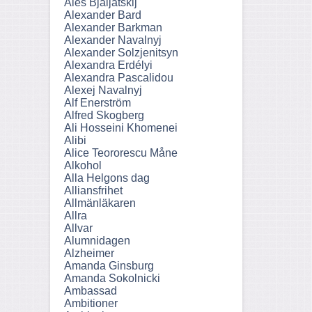
Ales Bjaljatskij
Alexander Bard
Alexander Barkman
Alexander Navalnyj
Alexander Solzjenitsyn
Alexandra Erdélyi
Alexandra Pascalidou
Alexej Navalnyj
Alf Enerström
Alfred Skogberg
Ali Hosseini Khomenei
Alibi
Alice Teororescu Måne
Alkohol
Alla Helgons dag
Alliansfrihet
Allmänläkaren
Allra
Allvar
Alumnidagen
Alzheimer
Amanda Ginsburg
Amanda Sokolnicki
Ambassad
Ambitioner