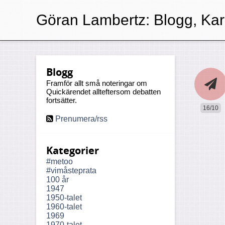
Göran Lambertz:
Blogg, Kar
Blogg
Framför allt små noteringar om
Quickärendet allteftersom debatten
fortsätter.
16/10
Prenumera/rss
Kategorier
#metoo
#vimåsteprata
100 år
1947
1950-talet
1960-talet
1969
1970-talet