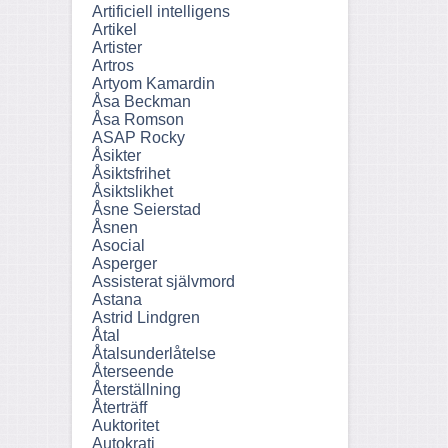
Artificiell intelligens
Artikel
Artister
Artros
Artyom Kamardin
Åsa Beckman
Åsa Romson
ASAP Rocky
Åsikter
Åsiktsfrihet
Åsiktslikhet
Åsne Seierstad
Åsnen
Asocial
Asperger
Assisterat självmord
Astana
Astrid Lindgren
Åtal
Åtalsunderlåtelse
Återseende
Återställning
Återträff
Auktoritet
Autokrati