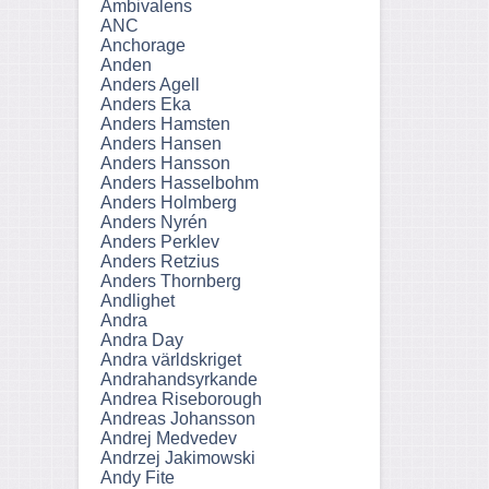
Ambivalens
ANC
Anchorage
Anden
Anders Agell
Anders Eka
Anders Hamsten
Anders Hansen
Anders Hansson
Anders Hasselbohm
Anders Holmberg
Anders Nyrén
Anders Perklev
Anders Retzius
Anders Thornberg
Andlighet
Andra
Andra Day
Andra världskriget
Andrahandsyrkande
Andrea Riseborough
Andreas Johansson
Andrej Medvedev
Andrzej Jakimowski
Andy Fite