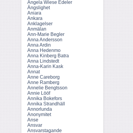
Angela Wiese Edeler
Ängslighet
Aniara
Ankara
Anklagelser
Anmälan
Ann-Marie Begler
Anna Andersson
Anna Ardin
Anna Hedenmo
Anna Kinberg Batra
Anna Lindstedt
Anna-Karin Kask
Annat
Anne Careborg
Anne Ramberg
Annelie Bengtsson
Annie Lööf
Annika Bokefors
Annika Strandhäll
Annorlunda
Anonymitet
Anse
Ansvar
Ansvarstagande