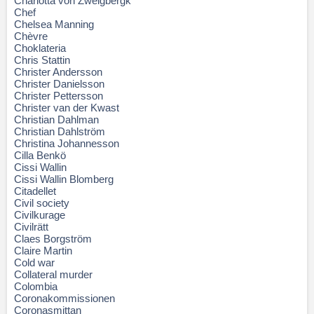
Charlotta von Zweigbergk
Chef
Chelsea Manning
Chèvre
Choklateria
Chris Stattin
Christer Andersson
Christer Danielsson
Christer Pettersson
Christer van der Kwast
Christian Dahlman
Christian Dahlström
Christina Johannesson
Cilla Benkö
Cissi Wallin
Cissi Wallin Blomberg
Citadellet
Civil society
Civilkurage
Civilrätt
Claes Borgström
Claire Martin
Cold war
Collateral murder
Colombia
Coronakommissionen
Coronasmittan