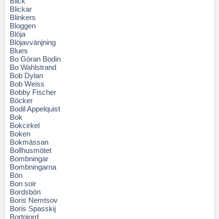
Blick
Blickar
Blinkers
Bloggen
Blöja
Blöjavvänjning
Blues
Bo Göran Bodin
Bo Wahlstrand
Bob Dylan
Bob Weiss
Bobby Fischer
Böcker
Bodil Appelquist
Bok
Bokcirkel
Boken
Bokmässan
Bollhusmötet
Bombningar
Bombningarna
Bön
Bon soir
Bordsbön
Boris Nemtsov
Boris Spasskij
Bortgjord