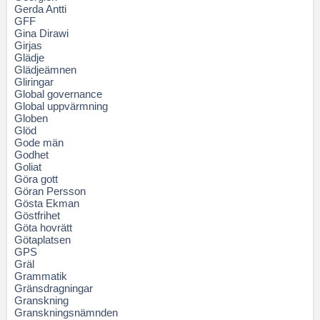
Gerda Antti
GFF
Gina Dirawi
Girjas
Glädje
Glädjeämnen
Gliringar
Global governance
Global uppvärmning
Globen
Glöd
Gode män
Godhet
Goliat
Göra gott
Göran Persson
Gösta Ekman
Göstfrihet
Göta hovrätt
Götaplatsen
GPS
Gräl
Grammatik
Gränsdragningar
Granskning
Granskningsnämnden