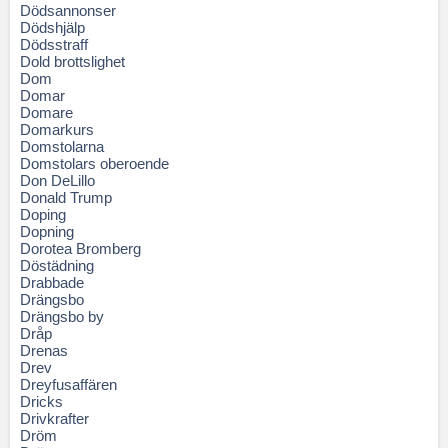
Dödsannonser
Dödshjälp
Dödsstraff
Dold brottslighet
Dom
Domar
Domare
Domarkurs
Domstolarna
Domstolars oberoende
Don DeLillo
Donald Trump
Doping
Dopning
Dorotea Bromberg
Döstädning
Drabbade
Drängsbo
Drängsbo by
Dråp
Drenas
Drev
Dreyfusaffären
Dricks
Drivkrafter
Dröm