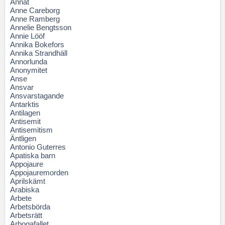
Annat
Anne Careborg
Anne Ramberg
Annelie Bengtsson
Annie Lööf
Annika Bokefors
Annika Strandhäll
Annorlunda
Anonymitet
Anse
Ansvar
Ansvarstagande
Antarktis
Antilagen
Antisemit
Antisemitism
Äntligen
Antonio Guterres
Apatiska barn
Appojaure
Appojauremorden
Aprilskämt
Arabiska
Arbete
Arbetsbörda
Arbetsrätt
Arbogafallet