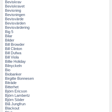
Beviskrav
Beviskravet
Bevisning
Bevisningen
Bevisvärde
Bevisvärden
Bevisvärdering
Big 5
Bilar
Bilder
Bill Browder
Bill Clinton
Bill Dufwa
Bill Viola
Billie Holiday
Bilnyckeln
Bio
Biobanker
Birgitte Bonnesen
Biträde
Bitterhet
Björn Ericson
Björn Lambertz
Björn Söder
Blå Jungfrun
Blackout