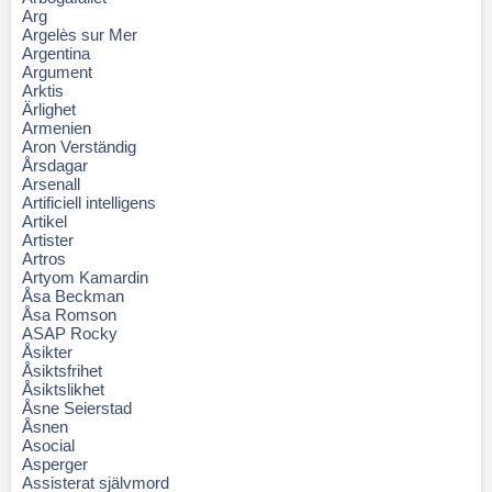
Arg
Argelès sur Mer
Argentina
Argument
Arktis
Ärlighet
Armenien
Aron Verständig
Årsdagar
Arsenall
Artificiell intelligens
Artikel
Artister
Artros
Artyom Kamardin
Åsa Beckman
Åsa Romson
ASAP Rocky
Åsikter
Åsiktsfrihet
Åsiktslikhet
Åsne Seierstad
Åsnen
Asocial
Asperger
Assisterat självmord