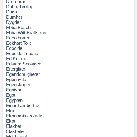
Drömmar
Dubbelbröllop
Duga
Dumhet
Dygder
Ebba Busch
Ebba Witt Brattström
Ecco homo
Eckhart Tolle
Ecocide
Ecocide Tribunal
Ed Kemper
Edward Snowden
Eftergifter
Egendomligheter
Egennytta
Egenskaper
Egoism
Egot
Egypten
Einar Lamberthz
Eko
Ekonomisk skada
Ekot
Elakhet
Elakheter
Eldslandet