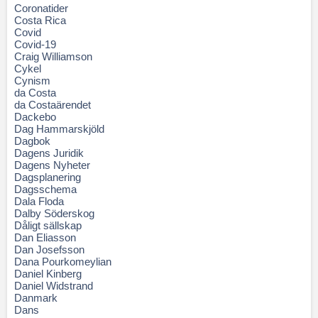
Coronatider
Costa Rica
Covid
Covid-19
Craig Williamson
Cykel
Cynism
da Costa
da Costaärendet
Dackebo
Dag Hammarskjöld
Dagbok
Dagens Juridik
Dagens Nyheter
Dagsplanering
Dagsschema
Dala Floda
Dalby Söderskog
Dåligt sällskap
Dan Eliasson
Dan Josefsson
Dana Pourkomeylian
Daniel Kinberg
Daniel Widstrand
Danmark
Dans