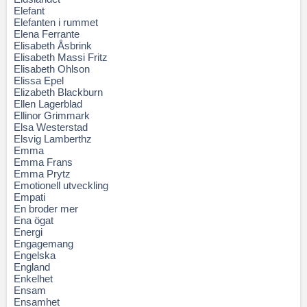
Elefant
Elefanten i rummet
Elena Ferrante
Elisabeth Åsbrink
Elisabeth Massi Fritz
Elisabeth Ohlson
Elissa Epel
Elizabeth Blackburn
Ellen Lagerblad
Ellinor Grimmark
Elsa Westerstad
Elsvig Lamberthz
Emma
Emma Frans
Emma Prytz
Emotionell utveckling
Empati
En broder mer
Ena ögat
Energi
Engagemang
Engelska
England
Enkelhet
Ensam
Ensamhet