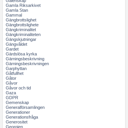
Galenskap
Gamla Riksarkivet
Gamla Stan
Gammal
Gängbrottslighet
Gängbrottslighete
Gängkriminalitet
Gängkriminaliteten
Gängskjutningar
Gängvåldet
Gardet
Gärdslösa kyrka
Gärningsbeskrivning
Gärningsbeskrivningen
Garphyttan
Gåtfullhet
Gåtor
Gåvor
Gåvor och tid
Gaza
GDPR
Gemenskap
Generalförsamlingen
Generationer
Generationsfråga
Generositet
Georgien