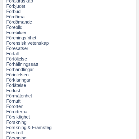
Föräldraskap
Förbjudet
Förbud
Fördöma
Fördömande
Förebild
Förebilder
Föreningsfrihet
Forensisk vetenskap
Föresatser
Förfall
Förföljelse
Förhållningssätt
Förhandlingar
Förintelsen
Förklaringar
Förlåtelse
Förlust
Förmätenhet
Förnuft
Förorten
Förorterna
Försiktighet
Forskning
Forskning & Framsteg
Förskott
Försoning