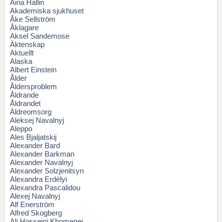
Aina Hallin
Akademiska sjukhuset
Åke Sellström
Åklagare
Aksel Sandemose
Äktenskap
Aktuellt
Alaska
Albert Einstein
Ålder
Åldersproblem
Åldrande
Åldrandet
Äldreomsorg
Aleksej Navalnyj
Aleppo
Ales Bjaljatskij
Alexander Bard
Alexander Barkman
Alexander Navalnyj
Alexander Solzjenitsyn
Alexandra Erdélyi
Alexandra Pascalidou
Alexej Navalnyj
Alf Enerström
Alfred Skogberg
Ali Hosseini Khomenei