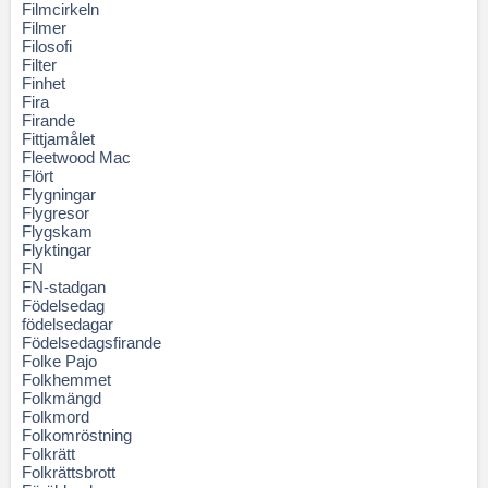
Filmcirkeln
Filmer
Filosofi
Filter
Finhet
Fira
Firande
Fittjamålet
Fleetwood Mac
Flört
Flygningar
Flygresor
Flygskam
Flyktingar
FN
FN-stadgan
Födelsedag
födelsedagar
Födelsedagsfirande
Folke Pajo
Folkhemmet
Folkmängd
Folkmord
Folkomröstning
Folkrätt
Folkrättsbrott