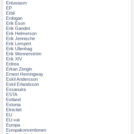
Entusiasm
EP
Erbil
Erdogan
Erik Eson
Erik Gandini
Erik Helmerson
Erik Jennische
Erik Lempert
Erik Ullenhag
Erik Wennerström
Erik XIV
Eritrea
Erkan Zengin
Ernest Hemingway
Eskil Andersson
Eskil Erlandsson
Essaouira
ESTA
Estland
Estonia
Etnicitet
EU
EU-val
Europa
Europakonventionen