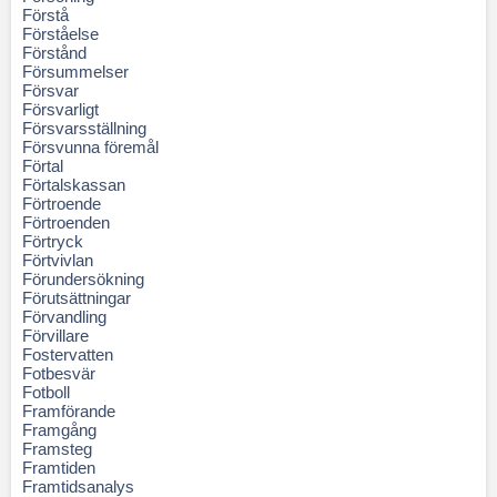
Förstå
Förståelse
Förstånd
Försummelser
Försvar
Försvarligt
Försvarsställning
Försvunna föremål
Förtal
Förtalskassan
Förtroende
Förtroenden
Förtryck
Förtvivlan
Förundersökning
Förutsättningar
Förvandling
Förvillare
Fostervatten
Fotbesvär
Fotboll
Framförande
Framgång
Framsteg
Framtiden
Framtidsanalys