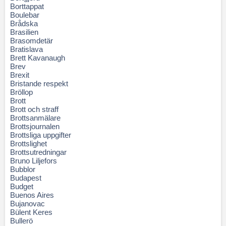
Borttappat
Boulebar
Brådska
Brasilien
Brasomdetär
Bratislava
Brett Kavanaugh
Brev
Brexit
Bristande respekt
Bröllop
Brott
Brott och straff
Brottsanmälare
Brottsjournalen
Brottsliga uppgifter
Brottslighet
Brottsutredningar
Bruno Liljefors
Bubblor
Budapest
Budget
Buenos Aires
Bujanovac
Bülent Keres
Bullerö