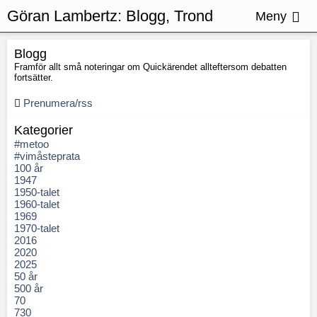
Göran Lambertz:
Blogg, Trond
Meny
Sefastsson
Blogg
Framför allt små noteringar om Quickärendet allteftersom debatten
fortsätter.
Prenumera/rss
Kategorier
#metoo
#vimåsteprata
100 år
1947
1950-talet
1960-talet
1969
1970-talet
2016
2020
2025
50 år
500 år
70
730