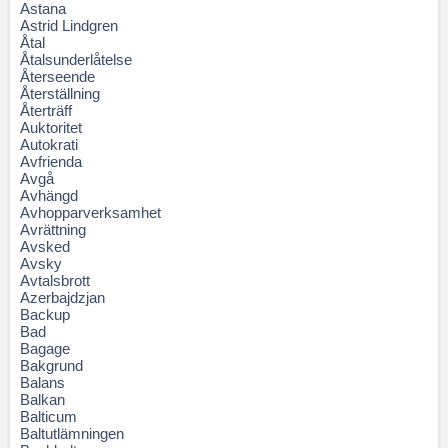
Astana
Astrid Lindgren
Åtal
Åtalsunderlåtelse
Återseende
Återställning
Återträff
Auktoritet
Autokrati
Avfrienda
Avgå
Avhängd
Avhopparverksamhet
Avrättning
Avsked
Avsky
Avtalsbrott
Azerbajdzjan
Backup
Bad
Bagage
Bakgrund
Balans
Balkan
Balticum
Baltutlämningen