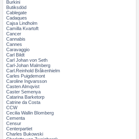
Burkini
Butiksdöd
Cablegate
Cadaques
Cajsa Lindholm
Camilla Kvartoft
Cancer
Cannabis
Cannes
Caravaggio
Carl Bildt
Carl Johan von Seth
Carl-Johan Malmberg
Carl.Reinhold Bråkenhielm
Carles Puigdemont
Caroline Ingvarsson
Casten Almqvist
Caster Semenya
Catarina Barketorp
Catrine da Costa
CCW
Cecilia Wallin Blomberg
Cementa
Censur
Centerpartiet
Charles Bukowski