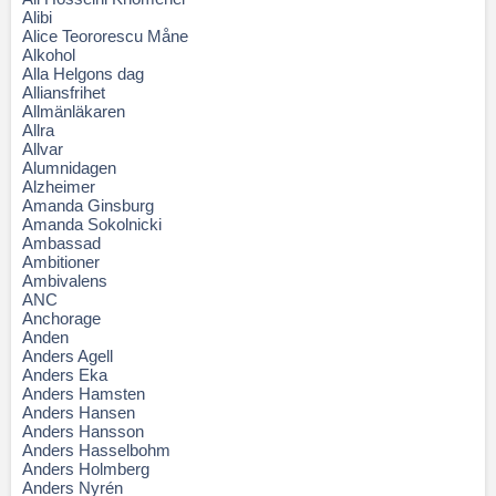
Alibi
Alice Teororescu Måne
Alkohol
Alla Helgons dag
Alliansfrihet
Allmänläkaren
Allra
Allvar
Alumnidagen
Alzheimer
Amanda Ginsburg
Amanda Sokolnicki
Ambassad
Ambitioner
Ambivalens
ANC
Anchorage
Anden
Anders Agell
Anders Eka
Anders Hamsten
Anders Hansen
Anders Hansson
Anders Hasselbohm
Anders Holmberg
Anders Nyrén