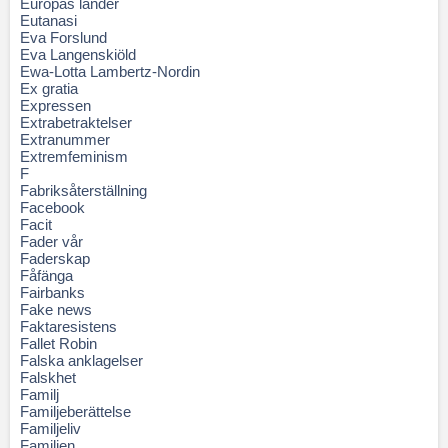
Europas länder
Eutanasi
Eva Forslund
Eva Langenskiöld
Ewa-Lotta Lambertz-Nordin
Ex gratia
Expressen
Extrabetraktelser
Extranummer
Extremfeminism
F
Fabriksåterställning
Facebook
Facit
Fader vår
Faderskap
Fåfänga
Fairbanks
Fake news
Faktaresistens
Fallet Robin
Falska anklagelser
Falskhet
Familj
Familjeberättelse
Familjeliv
Familjen