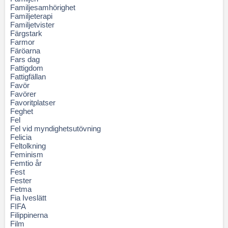
Familjesamhörighet
Familjeterapi
Familjetvister
Färgstark
Farmor
Färöarna
Fars dag
Fattigdom
Fattigfällan
Favör
Favörer
Favoritplatser
Feghet
Fel
Fel vid myndighetsutövning
Felicia
Feltolkning
Feminism
Femtio år
Fest
Fester
Fetma
Fia Iveslätt
FIFA
Filippinerna
Film