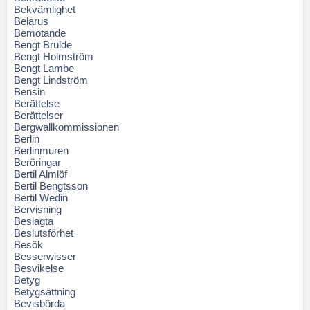
Bekvämlighet
Belarus
Bemötande
Bengt Brülde
Bengt Holmström
Bengt Lambe
Bengt Lindström
Bensin
Berättelse
Berättelser
Bergwallkommissionen
Berlin
Berlinmuren
Beröringar
Bertil Almlöf
Bertil Bengtsson
Bertil Wedin
Bervisning
Beslagta
Beslutsförhet
Besök
Besserwisser
Besvikelse
Betyg
Betygsättning
Bevisbörda