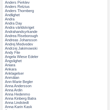
Anders Perklev
Anders Retzius
Anders Thornberg
Andlighet
Andra
Andra Day
Andra världskriget
Andrahandsyrkande
Andrea Riseborough
Andreas Johansson
Andrej Medvedev
Andrzej Jakimowski
Andy Fite
Angela Wiese Edeler
Ängslighet
Aniara
Ankara
Anklagelser
Anmälan
Ann-Marie Begler
Anna Andersson
Anna Ardin
Anna Hedenmo
Anna Kinberg Batra
Anna Lindstedt
Anna-Karin Kask