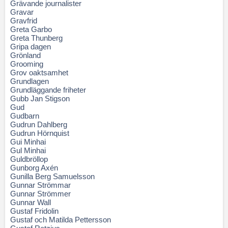
Grävande journalister
Gravar
Gravfrid
Greta Garbo
Greta Thunberg
Gripa dagen
Grönland
Grooming
Grov oaktsamhet
Grundlagen
Grundläggande friheter
Gubb Jan Stigson
Gud
Gudbarn
Gudrun Dahlberg
Gudrun Hörnquist
Gui Minhai
Gul Minhai
Guldbröllop
Gunborg Axén
Gunilla Berg Samuelsson
Gunnar Strömmar
Gunnar Strömmer
Gunnar Wall
Gustaf Fridolin
Gustaf och Matilda Pettersson