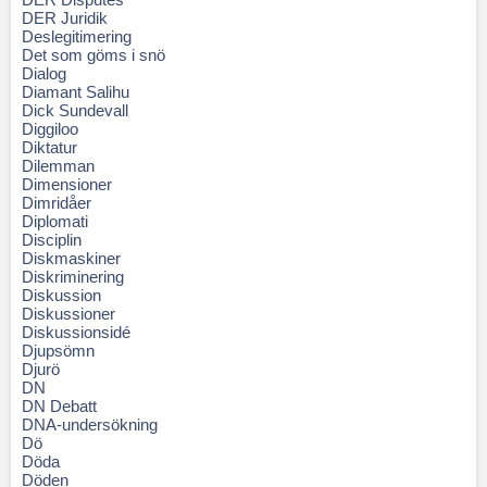
DER Juridik
Deslegitimering
Det som göms i snö
Dialog
Diamant Salihu
Dick Sundevall
Diggiloo
Diktatur
Dilemman
Dimensioner
Dimridåer
Diplomati
Disciplin
Diskmaskiner
Diskriminering
Diskussion
Diskussioner
Diskussionsidé
Djupsömn
Djurö
DN
DN Debatt
DNA-undersökning
Dö
Döda
Döden