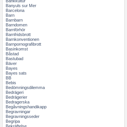
Bankkultur
Banyuls sur Mer
Barcelona
Barn
Barnbarn
Barndomen
Barnförhör
Barnfridsbrott
Barnkonventionen
Barnpornografibrott
Basinkomst
Båstad
Bastubad
Bäver
Bayes
Bayes sats
BB
Bebis
Bedömningsdilemma
Bedrägeri
Bedrägerier
Bedragerska
Begåvningshandikapp
Begravningar
Begravningsseder
Begripa
Bekräftelse