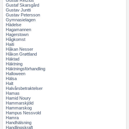
Gustaf Retzius
Gustaf Skarsgård
Gustav Juntti
Gustav Petersson
Gymnasielagen
Hädelse
Hagamannen
Hagerstown
Hågkomst
Haiti
Håkan Nesser
Håkon Grøttland
Häktad
Häktning
Häktningsförhandling
Halloween
Hälsa
Halt
Halvårsbetraktelser
Hamas
Hamid Noury
Hammarskjöld
Hammarskog
Hampus Nessvold
Hamra
Handhälsning
Handlingskraft