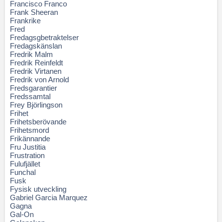
Francisco Franco
Frank Sheeran
Frankrike
Fred
Fredagsgbetraktelser
Fredagskänslan
Fredrik Malm
Fredrik Reinfeldt
Fredrik Virtanen
Fredrik von Arnold
Fredsgarantier
Fredssamtal
Frey Björlingson
Frihet
Frihetsberövande
Frihetsmord
Frikännande
Fru Justitia
Frustration
Fulufjället
Funchal
Fusk
Fysisk utveckling
Gabriel Garcia Marquez
Gagna
Gal-On