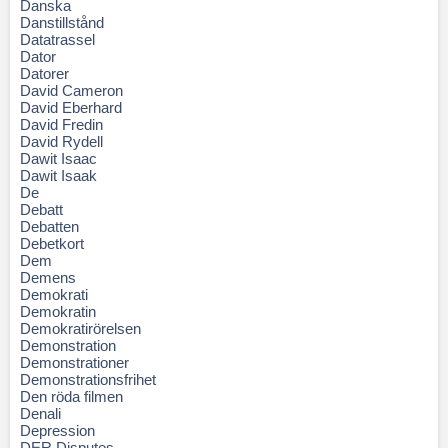
Danska
Danstillstånd
Datatrassel
Dator
Datorer
David Cameron
David Eberhard
David Fredin
David Rydell
Dawit Isaac
Dawit Isaak
De
Debatt
Debatten
Debetkort
Dem
Demens
Demokrati
Demokratin
Demokratirörelsen
Demonstration
Demonstrationer
Demonstrationsfrihet
Den röda filmen
Denali
Depression
DER Disputes