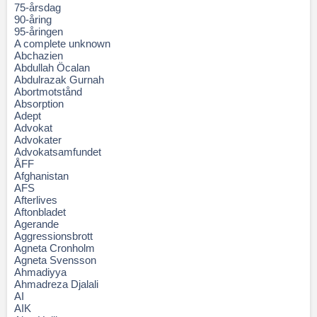
75-årsdag
90-åring
95-åringen
A complete unknown
Abchazien
Abdullah Öcalan
Abdulrazak Gurnah
Abortmotstånd
Absorption
Adept
Advokat
Advokater
Advokatsamfundet
ÅFF
Afghanistan
AFS
Afterlives
Aftonbladet
Agerande
Aggressionsbrott
Agneta Cronholm
Agneta Svensson
Ahmadiyya
Ahmadreza Djalali
AI
AIK