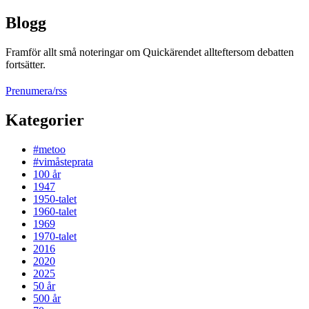
Blogg
Framför allt små noteringar om Quickärendet allteftersom debatten
fortsätter.
Prenumera/rss
Kategorier
#metoo
#vimåsteprata
100 år
1947
1950-talet
1960-talet
1969
1970-talet
2016
2020
2025
50 år
500 år