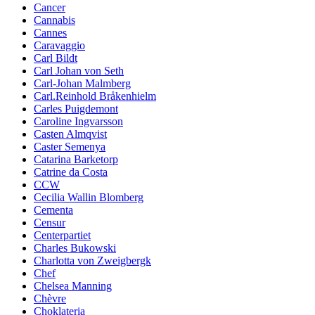
Cancer
Cannabis
Cannes
Caravaggio
Carl Bildt
Carl Johan von Seth
Carl-Johan Malmberg
Carl.Reinhold Bråkenhielm
Carles Puigdemont
Caroline Ingvarsson
Casten Almqvist
Caster Semenya
Catarina Barketorp
Catrine da Costa
CCW
Cecilia Wallin Blomberg
Cementa
Censur
Centerpartiet
Charles Bukowski
Charlotta von Zweigbergk
Chef
Chelsea Manning
Chèvre
Choklateria