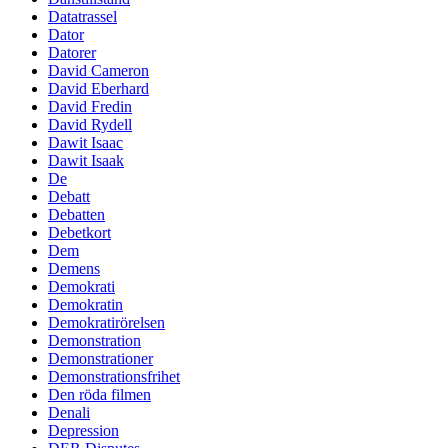
Datatrassel
Dator
Datorer
David Cameron
David Eberhard
David Fredin
David Rydell
Dawit Isaac
Dawit Isaak
De
Debatt
Debatten
Debetkort
Dem
Demens
Demokrati
Demokratin
Demokratirörelsen
Demonstration
Demonstrationer
Demonstrationsfrihet
Den röda filmen
Denali
Depression