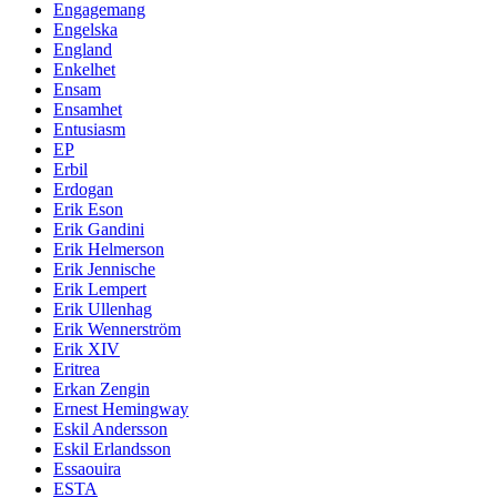
Engagemang
Engelska
England
Enkelhet
Ensam
Ensamhet
Entusiasm
EP
Erbil
Erdogan
Erik Eson
Erik Gandini
Erik Helmerson
Erik Jennische
Erik Lempert
Erik Ullenhag
Erik Wennerström
Erik XIV
Eritrea
Erkan Zengin
Ernest Hemingway
Eskil Andersson
Eskil Erlandsson
Essaouira
ESTA