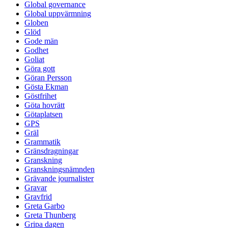
Global governance
Global uppvärmning
Globen
Glöd
Gode män
Godhet
Goliat
Göra gott
Göran Persson
Gösta Ekman
Göstfrihet
Göta hovrätt
Götaplatsen
GPS
Gräl
Grammatik
Gränsdragningar
Granskning
Granskningsnämnden
Grävande journalister
Gravar
Gravfrid
Greta Garbo
Greta Thunberg
Gripa dagen