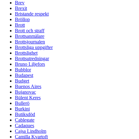
Brev
Brexit
Bristande respekt
Bröllop
Brott
Brott och straff
Brottsanmälare
Brottsjournalen
Brottsliga uppgifter
Brottslighet
Brottsutredningar
Bruno Liljefors
Bubblor
Budapest
Budget
Buenos Aires
Bujanovac
Bülent Keres
Bullerö
Burkini
Butiksdöd
Cablegate
Cadaques
Cajsa Lindholm
Camilla Kvartoft