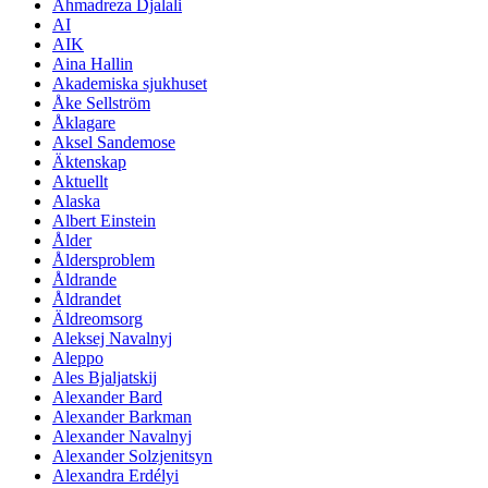
Ahmadreza Djalali
AI
AIK
Aina Hallin
Akademiska sjukhuset
Åke Sellström
Åklagare
Aksel Sandemose
Äktenskap
Aktuellt
Alaska
Albert Einstein
Ålder
Åldersproblem
Åldrande
Åldrandet
Äldreomsorg
Aleksej Navalnyj
Aleppo
Ales Bjaljatskij
Alexander Bard
Alexander Barkman
Alexander Navalnyj
Alexander Solzjenitsyn
Alexandra Erdélyi