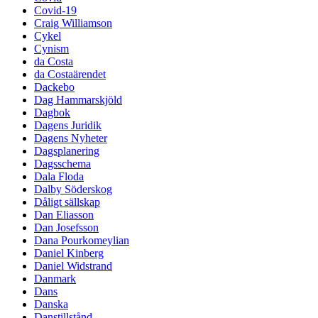
Covid-19
Craig Williamson
Cykel
Cynism
da Costa
da Costaärendet
Dackebo
Dag Hammarskjöld
Dagbok
Dagens Juridik
Dagens Nyheter
Dagsplanering
Dagsschema
Dala Floda
Dalby Söderskog
Dåligt sällskap
Dan Eliasson
Dan Josefsson
Dana Pourkomeylian
Daniel Kinberg
Daniel Widstrand
Danmark
Dans
Danska
Danstillstånd