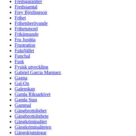
Fredsgarantier
Fredssamtal
Frey Björlingson
Frihet
Frihetsberövande
Frihetsmord
Frikännande
Fru Justitia
Frustration
Fulufjället
Funchal
Fusk
Fysisk utveckling
Gabriel Garcia Marquez
Gagna
Gal-On
Galenskap
Gamla Riksarkivet
Gamla Stan
Gammal
Gängbrottslighet
Gängbrottslighete
Gängkriminalitet
Gängkriminaliteten
Gängskjutningar