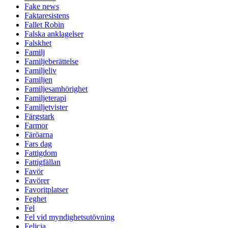
Fake news
Faktaresistens
Fallet Robin
Falska anklagelser
Falskhet
Familj
Familjeberättelse
Familjeliv
Familjen
Familjesamhörighet
Familjeterapi
Familjetvister
Färgstark
Farmor
Färöarna
Fars dag
Fattigdom
Fattigfällan
Favör
Favörer
Favoritplatser
Feghet
Fel
Fel vid myndighetsutövning
Felicia