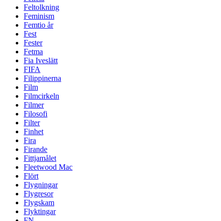
Feltolkning
Feminism
Femtio år
Fest
Fester
Fetma
Fia Iveslätt
FIFA
Filippinerna
Film
Filmcirkeln
Filmer
Filosofi
Filter
Finhet
Fira
Firande
Fittjamålet
Fleetwood Mac
Flört
Flygningar
Flygresor
Flygskam
Flyktingar
FN