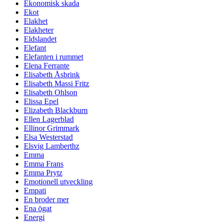
Ekonomisk skada
Ekot
Elakhet
Elakheter
Eldslandet
Elefant
Elefanten i rummet
Elena Ferrante
Elisabeth Åsbrink
Elisabeth Massi Fritz
Elisabeth Ohlson
Elissa Epel
Elizabeth Blackburn
Ellen Lagerblad
Ellinor Grimmark
Elsa Westerstad
Elsvig Lamberthz
Emma
Emma Frans
Emma Prytz
Emotionell utveckling
Empati
En broder mer
Ena ögat
Energi