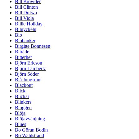
Bill Browder
Bill Clinton
Bill Dufwa
Bill Viola
Billie Holiday
Bilnyckeln
Bio
Biobanker
Birgitte Bonnesen
Biträde
Bitterhet
Björn Ericson
Björn Lambertz
Björn Söder
Blå Jungfrun
Blackout
Blick
Blickar
Blinkers
Bloggen
Blöja
Blöjavvänjning
Blues
Bo Göran Bodin
Bo Wahlstrand