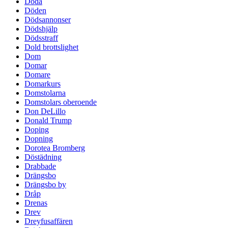
Döda
Döden
Dödsannonser
Dödshjälp
Dödsstraff
Dold brottslighet
Dom
Domar
Domare
Domarkurs
Domstolarna
Domstolars oberoende
Don DeLillo
Donald Trump
Doping
Dopning
Dorotea Bromberg
Döstädning
Drabbade
Drängsbo
Drängsbo by
Dråp
Drenas
Drev
Dreyfusaffären