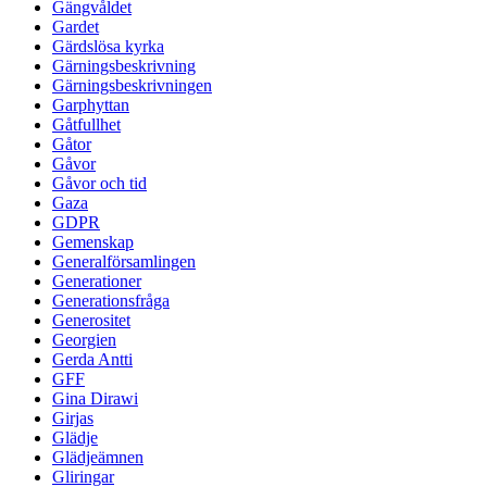
Gängvåldet
Gardet
Gärdslösa kyrka
Gärningsbeskrivning
Gärningsbeskrivningen
Garphyttan
Gåtfullhet
Gåtor
Gåvor
Gåvor och tid
Gaza
GDPR
Gemenskap
Generalförsamlingen
Generationer
Generationsfråga
Generositet
Georgien
Gerda Antti
GFF
Gina Dirawi
Girjas
Glädje
Glädjeämnen
Gliringar