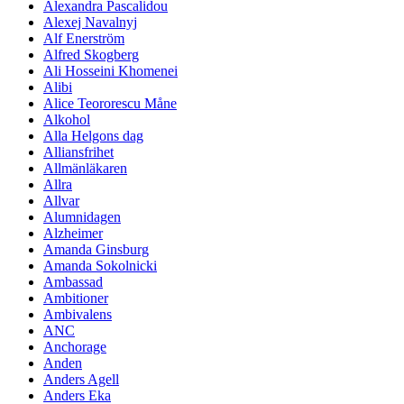
Alexandra Pascalidou
Alexej Navalnyj
Alf Enerström
Alfred Skogberg
Ali Hosseini Khomenei
Alibi
Alice Teororescu Måne
Alkohol
Alla Helgons dag
Alliansfrihet
Allmänläkaren
Allra
Allvar
Alumnidagen
Alzheimer
Amanda Ginsburg
Amanda Sokolnicki
Ambassad
Ambitioner
Ambivalens
ANC
Anchorage
Anden
Anders Agell
Anders Eka