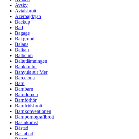
Avsky
Avtalsbrott
Azerbajdzjan
Backup
Bad
Bagage
Bakgrund
Balans
Balkan
Balticum
Baltutlämningen
Bankkultur
Banyuls sur Mer
Barcelona
Barn
Barnbarn
Barndomen
Barnförhör
Barnfridsbrott
Barnkonventionen
Barnpornografibrott
Basinkomst
Båstad
Bastubad