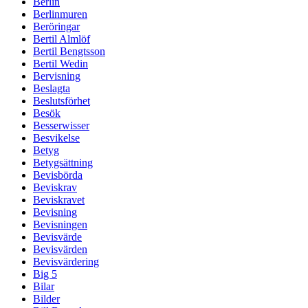
Berlin
Berlinmuren
Beröringar
Bertil Almlöf
Bertil Bengtsson
Bertil Wedin
Bervisning
Beslagta
Beslutsförhet
Besök
Besserwisser
Besvikelse
Betyg
Betygsättning
Bevisbörda
Beviskrav
Beviskravet
Bevisning
Bevisningen
Bevisvärde
Bevisvärden
Bevisvärdering
Big 5
Bilar
Bilder