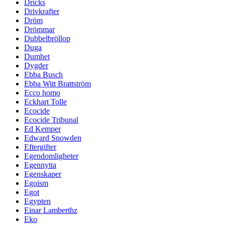
Dricks
Drivkrafter
Dröm
Drömmar
Dubbelbröllop
Duga
Dumhet
Dygder
Ebba Busch
Ebba Witt Brattström
Ecco homo
Eckhart Tolle
Ecocide
Ecocide Tribunal
Ed Kemper
Edward Snowden
Eftergifter
Egendomligheter
Egennytta
Egenskaper
Egoism
Egot
Egypten
Einar Lamberthz
Eko