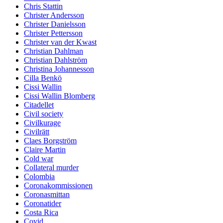
Chris Stattin
Christer Andersson
Christer Danielsson
Christer Pettersson
Christer van der Kwast
Christian Dahlman
Christian Dahlström
Christina Johannesson
Cilla Benkö
Cissi Wallin
Cissi Wallin Blomberg
Citadellet
Civil society
Civilkurage
Civilrätt
Claes Borgström
Claire Martin
Cold war
Collateral murder
Colombia
Coronakommissionen
Coronasmittan
Coronatider
Costa Rica
Covid