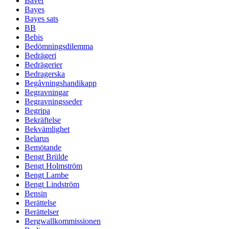
Bäver
Bayes
Bayes sats
BB
Bebis
Bedömningsdilemma
Bedrägeri
Bedrägerier
Bedragerska
Begåvningshandikapp
Begravningar
Begravningsseder
Begripa
Bekräftelse
Bekvämlighet
Belarus
Bemötande
Bengt Brülde
Bengt Holmström
Bengt Lambe
Bengt Lindström
Bensin
Berättelse
Berättelser
Bergwallkommissionen