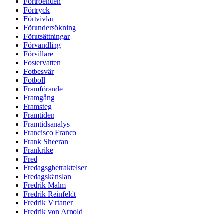
Förtroenden
Förtryck
Förtvivlan
Förundersökning
Förutsättningar
Förvandling
Förvillare
Fostervatten
Fotbesvär
Fotboll
Framförande
Framgång
Framsteg
Framtiden
Framtidsanalys
Francisco Franco
Frank Sheeran
Frankrike
Fred
Fredagsgbetraktelser
Fredagskänslan
Fredrik Malm
Fredrik Reinfeldt
Fredrik Virtanen
Fredrik von Arnold