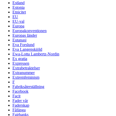
Estland
Estonia
Etnicitet
EU
EU-val
Europa
Europakonventionen
Europas länder
Eutanasi
Eva Forslund
Eva Langenskiöld
Ewa-Lotta Lambertz-Nordin
Ex gratia
Expressen
Extrabetraktelser
Extranummer
Extremfeminism
F
Fabriksåterställning
Facebook
Facit
Fader vår
Faderskap
Fåfänga
Fairbanks