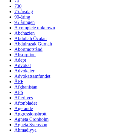
70
730
75-årsdag
90-åring
95-åringen
A complete unknown
Abchazien
Abdullah Öcalan
Abdulrazak Gurnah
Abortmotstånd
Absorption
Adept
Advokat
Advokater
Advokatsamfundet
ÅFF
Afghanistan
AFS
Afterlives
Aftonbladet
Agerande
Aggressionsbrott
Agneta Cronholm
Agneta Svensson
Ahmadiyya