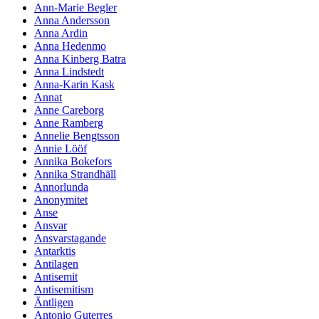
Ann-Marie Begler
Anna Andersson
Anna Ardin
Anna Hedenmo
Anna Kinberg Batra
Anna Lindstedt
Anna-Karin Kask
Annat
Anne Careborg
Anne Ramberg
Annelie Bengtsson
Annie Lööf
Annika Bokefors
Annika Strandhäll
Annorlunda
Anonymitet
Anse
Ansvar
Ansvarstagande
Antarktis
Antilagen
Antisemit
Antisemitism
Äntligen
Antonio Guterres