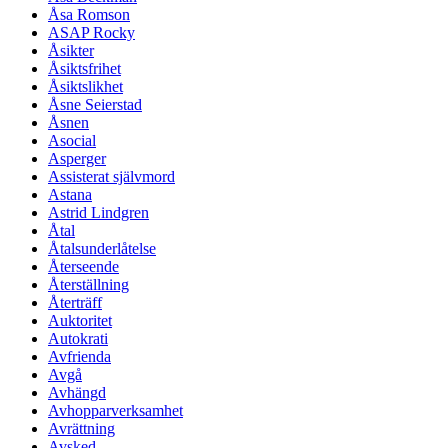
Åsa Romson
ASAP Rocky
Åsikter
Åsiktsfrihet
Åsiktslikhet
Åsne Seierstad
Åsnen
Asocial
Asperger
Assisterat självmord
Astana
Astrid Lindgren
Åtal
Åtalsunderlåtelse
Återseende
Återställning
Återträff
Auktoritet
Autokrati
Avfrienda
Avgå
Avhängd
Avhopparverksamhet
Avrättning
Avsked