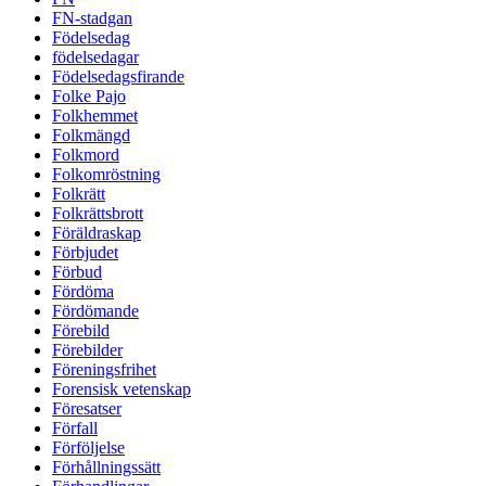
FN-stadgan
Födelsedag
födelsedagar
Födelsedagsfirande
Folke Pajo
Folkhemmet
Folkmängd
Folkmord
Folkomröstning
Folkrätt
Folkrättsbrott
Föräldraskap
Förbjudet
Förbud
Fördöma
Fördömande
Förebild
Förebilder
Föreningsfrihet
Forensisk vetenskap
Föresatser
Förfall
Förföljelse
Förhållningssätt