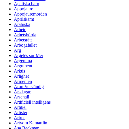
Apatiska barn
Appojaure
Appojauremorden
Aprilskämt
Arabiska
Arbete
Arbetsbörda
Arbetsrätt
Arbogafallet
Arg
Argelès sur Mer
Argentina
Argument
Arktis
Ärlighet
Armenien
Aron Verständig
Årsdagar
Arsenall
Artificiell intelligens
Artikel
Artister
Artros
Artyom Kamardin
Åsa Beckman