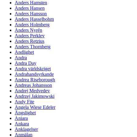
Anders Hamsten
Anders Hansen
Anders Hansson
Anders Hasselbohm
Anders Holmberg
Anders Nyrén
Anders Perklev
Anders Retzius
Anders Thornberg
Andlighet
Andra
Andra Day
Andra världskriget
Andrahandsyrkande
Andrea Riseborough
Andreas Johansson
Andrej Medvedev
Andrzej Jakimowski
Andy Fite
Angela Wiese Edeler
Ängslighet
Aniara
Ankara
Anklagelser
Anmälan