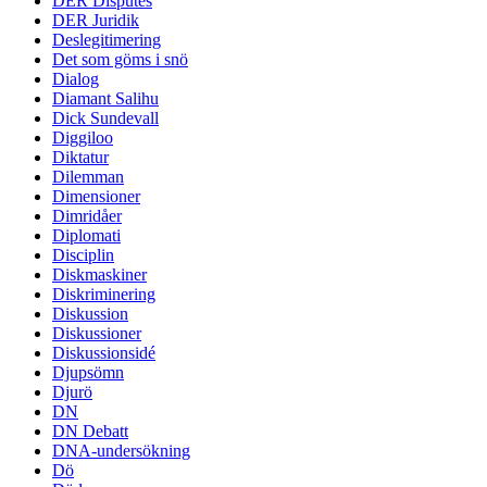
DER Disputes
DER Juridik
Deslegitimering
Det som göms i snö
Dialog
Diamant Salihu
Dick Sundevall
Diggiloo
Diktatur
Dilemman
Dimensioner
Dimridåer
Diplomati
Disciplin
Diskmaskiner
Diskriminering
Diskussion
Diskussioner
Diskussionsidé
Djupsömn
Djurö
DN
DN Debatt
DNA-undersökning
Dö