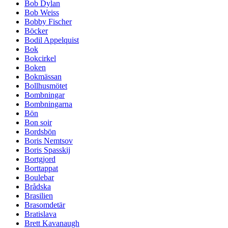
Bob Dylan
Bob Weiss
Bobby Fischer
Böcker
Bodil Appelquist
Bok
Bokcirkel
Boken
Bokmässan
Bollhusmötet
Bombningar
Bombningarna
Bön
Bon soir
Bordsbön
Boris Nemtsov
Boris Spasskij
Bortgjord
Borttappat
Boulebar
Brådska
Brasilien
Brasomdetär
Bratislava
Brett Kavanaugh