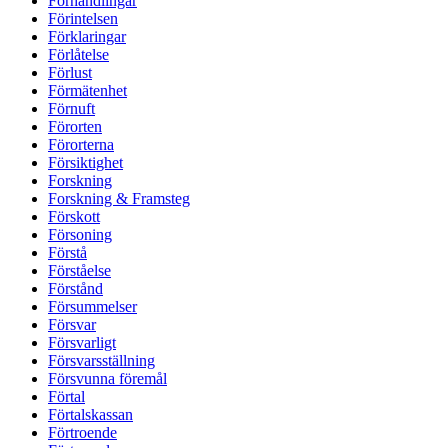
Förhandlingar
Förintelsen
Förklaringar
Förlåtelse
Förlust
Förmätenhet
Förnuft
Förorten
Förorterna
Försiktighet
Forskning
Forskning & Framsteg
Förskott
Försoning
Förstå
Förståelse
Förstånd
Försummelser
Försvar
Försvarligt
Försvarsställning
Försvunna föremål
Förtal
Förtalskassan
Förtroende