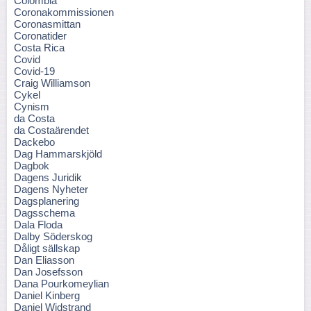
Colombia
Coronakommissionen
Coronasmittan
Coronatider
Costa Rica
Covid
Covid-19
Craig Williamson
Cykel
Cynism
da Costa
da Costaärendet
Dackebo
Dag Hammarskjöld
Dagbok
Dagens Juridik
Dagens Nyheter
Dagsplanering
Dagsschema
Dala Floda
Dalby Söderskog
Dåligt sällskap
Dan Eliasson
Dan Josefsson
Dana Pourkomeylian
Daniel Kinberg
Daniel Widstrand