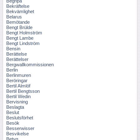
Begripa
Bekräftelse
Bekvämlighet
Belarus
Bemötande
Bengt Brülde
Bengt Holmström
Bengt Lambe
Bengt Lindström
Bensin
Berättelse
Berättelser
Bergwallkommissionen
Berlin
Berlinmuren
Beröringar
Bertil Almlöf
Bertil Bengtsson
Bertil Wedin
Bervisning
Beslagta
Beslut
Beslutsförhet
Besök
Besserwisser
Besvikelse
Betyg