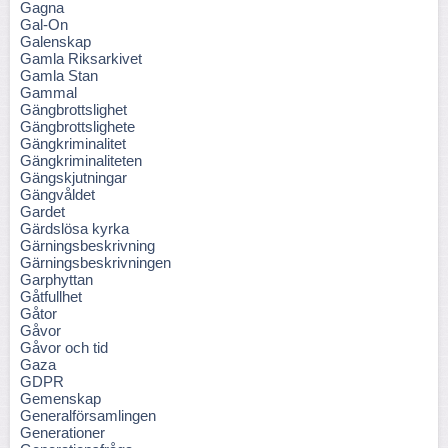
Gagna
Gal-On
Galenskap
Gamla Riksarkivet
Gamla Stan
Gammal
Gängbrottslighet
Gängbrottslighete
Gängkriminalitet
Gängkriminaliteten
Gängskjutningar
Gängvåldet
Gardet
Gärdslösa kyrka
Gärningsbeskrivning
Gärningsbeskrivningen
Garphyttan
Gåtfullhet
Gåtor
Gåvor
Gåvor och tid
Gaza
GDPR
Gemenskap
Generalförsamlingen
Generationer