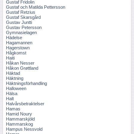
Gustaf Fridolin
Gustaf och Matilda Pettersson
Gustaf Retzius
Gustaf Skarsgård
Gustav Juntti
Gustav Petersson
Gymnasielagen
Hädelse
Hagamannen
Hagerstown
Hågkomst
Haiti
Håkan Nesser
Håkon Grøttland
Häktad
Häktning
Häktningsförhandling
Halloween
Hälsa
Halt
Halvårsbetraktelser
Hamas
Hamid Noury
Hammarskjöld
Hammarskog
Hampus Nessvold