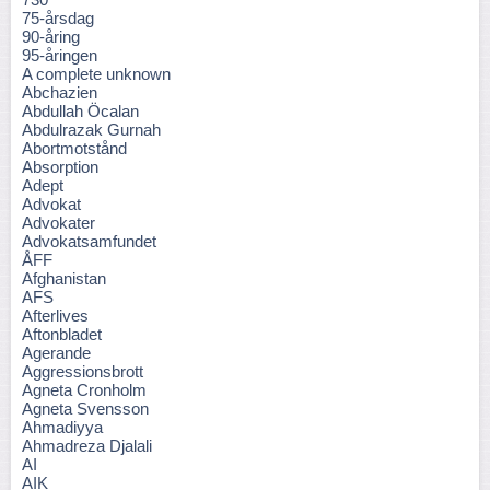
75-årsdag
90-åring
95-åringen
A complete unknown
Abchazien
Abdullah Öcalan
Abdulrazak Gurnah
Abortmotstånd
Absorption
Adept
Advokat
Advokater
Advokatsamfundet
ÅFF
Afghanistan
AFS
Afterlives
Aftonbladet
Agerande
Aggressionsbrott
Agneta Cronholm
Agneta Svensson
Ahmadiyya
Ahmadreza Djalali
AI
AIK