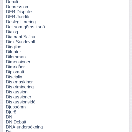
Denali
Depression
DER Disputes
DER Juridik
Deslegitimering
Det som göms i snö
Dialog
Diamant Salihu
Dick Sundevall
Diggiloo
Diktatur
Dilemman
Dimensioner
Dimridåer
Diplomati
Disciplin
Diskmaskiner
Diskriminering
Diskussion
Diskussioner
Diskussionsidé
Djupsömn
Djurö
DN
DN Debatt
DNA-undersökning
Dö