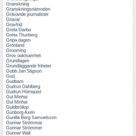
Granskning
Granskningsnämnden
Grävande journalister
Gravar
Gravfrid
Greta Garbo
Greta Thunberg
Gripa dagen
Grönland
Grooming
Grov oaktsamhet
Grundlagen
Grundläggande friheter
Gubb Jan Stigson
Gud
Gudbarn
Gudrun Dahlberg
Gudrun Hörnquist
Gui Minhai
Gul Minhai
Guldbröllop
Gunborg Axén
Gunilla Berg Samuelsson
Gunnar Strömmar
Gunnar Strömmer
Gunnar Wall