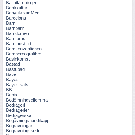
Baltutlämningen
Bankkultur
Banyuls sur Mer
Barcelona
Barn
Barnbarn
Barndomen
Barnförhör
Barnfridsbrott
Barnkonventionen
Barnpornografibrott
Basinkomst
Båstad
Bastubad
Bäver
Bayes
Bayes sats
BB
Bebis
Bedömningsdilemma
Bedrägeri
Bedrägerier
Bedragerska
Begåvningshandikapp
Begravningar
Begravningsseder