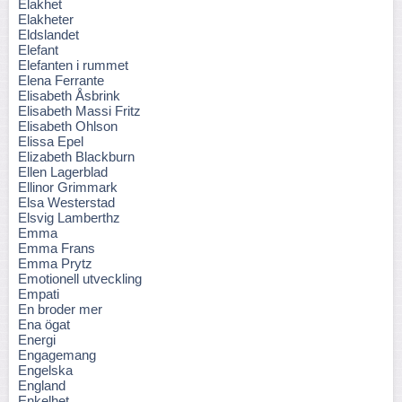
Elakhet
Elakheter
Eldslandet
Elefant
Elefanten i rummet
Elena Ferrante
Elisabeth Åsbrink
Elisabeth Massi Fritz
Elisabeth Ohlson
Elissa Epel
Elizabeth Blackburn
Ellen Lagerblad
Ellinor Grimmark
Elsa Westerstad
Elsvig Lamberthz
Emma
Emma Frans
Emma Prytz
Emotionell utveckling
Empati
En broder mer
Ena ögat
Energi
Engagemang
Engelska
England
Enkelhet