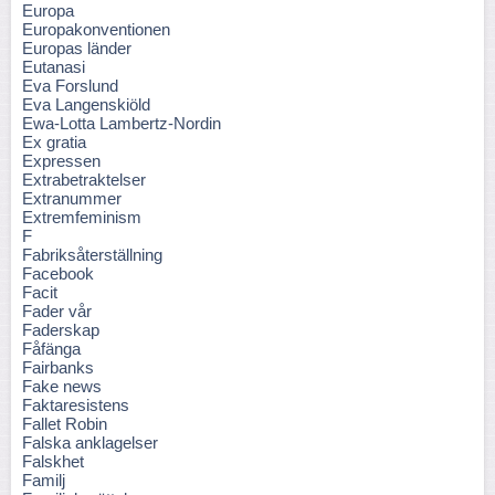
Europa
Europakonventionen
Europas länder
Eutanasi
Eva Forslund
Eva Langenskiöld
Ewa-Lotta Lambertz-Nordin
Ex gratia
Expressen
Extrabetraktelser
Extranummer
Extremfeminism
F
Fabriksåterställning
Facebook
Facit
Fader vår
Faderskap
Fåfänga
Fairbanks
Fake news
Faktaresistens
Fallet Robin
Falska anklagelser
Falskhet
Familj