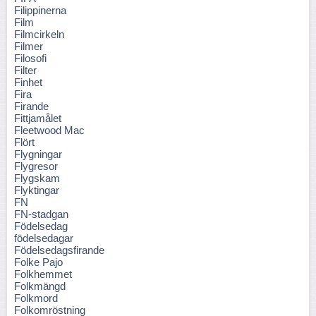
Filippinerna
Film
Filmcirkeln
Filmer
Filosofi
Filter
Finhet
Fira
Firande
Fittjamålet
Fleetwood Mac
Flört
Flygningar
Flygresor
Flygskam
Flyktingar
FN
FN-stadgan
Födelsedag
födelsedagar
Födelsedagsfirande
Folke Pajo
Folkhemmet
Folkmängd
Folkmord
Folkomröstning