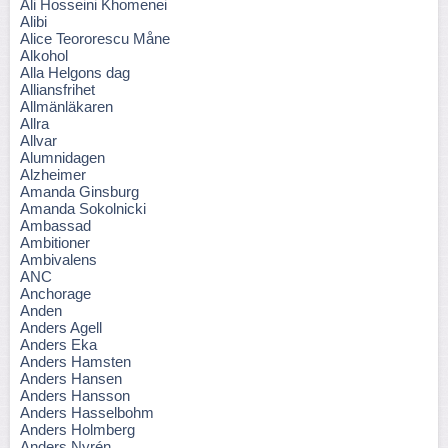
Ali Hosseini Khomenei
Alibi
Alice Teororescu Måne
Alkohol
Alla Helgons dag
Alliansfrihet
Allmänläkaren
Allra
Allvar
Alumnidagen
Alzheimer
Amanda Ginsburg
Amanda Sokolnicki
Ambassad
Ambitioner
Ambivalens
ANC
Anchorage
Anden
Anders Agell
Anders Eka
Anders Hamsten
Anders Hansen
Anders Hansson
Anders Hasselbohm
Anders Holmberg
Anders Nyrén