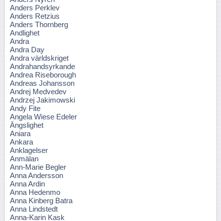
Anders Perklev
Anders Retzius
Anders Thornberg
Andlighet
Andra
Andra Day
Andra världskriget
Andrahandsyrkande
Andrea Riseborough
Andreas Johansson
Andrej Medvedev
Andrzej Jakimowski
Andy Fite
Angela Wiese Edeler
Ängslighet
Aniara
Ankara
Anklagelser
Anmälan
Ann-Marie Begler
Anna Andersson
Anna Ardin
Anna Hedenmo
Anna Kinberg Batra
Anna Lindstedt
Anna-Karin Kask