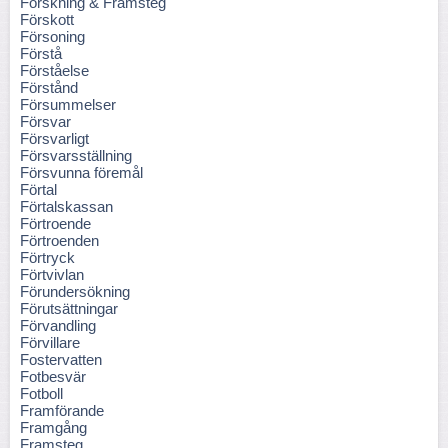
Forskning & Framsteg
Förskott
Försoning
Förstå
Förståelse
Förstånd
Försummelser
Försvar
Försvarligt
Försvarsställning
Försvunna föremål
Förtal
Förtalskassan
Förtroende
Förtroenden
Förtryck
Förtvivlan
Förundersökning
Förutsättningar
Förvandling
Förvillare
Fostervatten
Fotbesvär
Fotboll
Framförande
Framgång
Framsteg