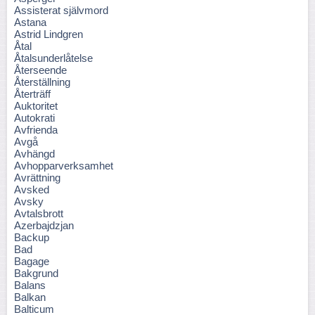
Assisterat självmord
Astana
Astrid Lindgren
Åtal
Åtalsunderlåtelse
Återseende
Återställning
Återträff
Auktoritet
Autokrati
Avfrienda
Avgå
Avhängd
Avhopparverksamhet
Avrättning
Avsked
Avsky
Avtalsbrott
Azerbajdzjan
Backup
Bad
Bagage
Bakgrund
Balans
Balkan
Balticum