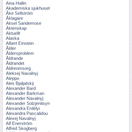
Aina Hallin
Akademiska sjukhuset
Åke Sellström
Åklagare
Aksel Sandemose
Äktenskap
Aktuellt
Alaska
Albert Einstein
Ålder
Åldersproblem
Åldrande
Åldrandet
Äldreomsorg
Aleksej Navalnyj
Aleppo
Ales Bjaljatskij
Alexander Bard
Alexander Barkman
Alexander Navalnyj
Alexander Solzjenitsyn
Alexandra Erdélyi
Alexandra Pascalidou
Alexej Navalnyj
Alf Enerström
Alfred Skogberg