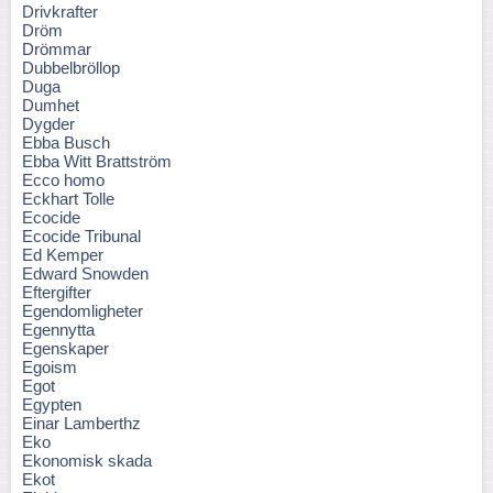
Drivkrafter
Dröm
Drömmar
Dubbelbröllop
Duga
Dumhet
Dygder
Ebba Busch
Ebba Witt Brattström
Ecco homo
Eckhart Tolle
Ecocide
Ecocide Tribunal
Ed Kemper
Edward Snowden
Eftergifter
Egendomligheter
Egennytta
Egenskaper
Egoism
Egot
Egypten
Einar Lamberthz
Eko
Ekonomisk skada
Ekot