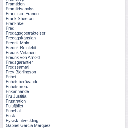
Framtiden
Framtidsanalys
Francisco Franco
Frank Sheeran
Frankrike
Fred
Fredagsgbetraktelser
Fredagskänslan
Fredrik Malm
Fredrik Reinfeldt
Fredrik Virtanen
Fredrik von Arnold
Fredsgarantier
Fredssamtal
Frey Björlingson
Frihet
Frihetsberövande
Frihetsmord
Frikännande
Fru Justitia
Frustration
Fulufjället
Funchal
Fusk
Fysisk utveckling
Gabriel Garcia Marquez