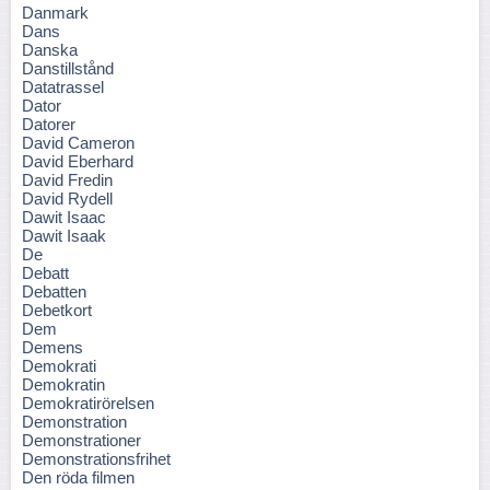
Danmark
Dans
Danska
Danstillstånd
Datatrassel
Dator
Datorer
David Cameron
David Eberhard
David Fredin
David Rydell
Dawit Isaac
Dawit Isaak
De
Debatt
Debatten
Debetkort
Dem
Demens
Demokrati
Demokratin
Demokratirörelsen
Demonstration
Demonstrationer
Demonstrationsfrihet
Den röda filmen