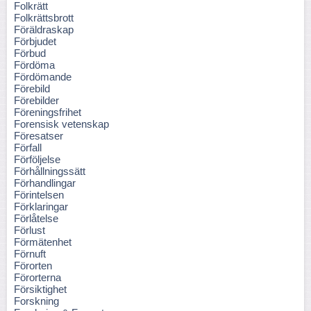
Folkrätt
Folkrättsbrott
Föräldraskap
Förbjudet
Förbud
Fördöma
Fördömande
Förebild
Förebilder
Föreningsfrihet
Forensisk vetenskap
Föresatser
Förfall
Förföljelse
Förhållningssätt
Förhandlingar
Förintelsen
Förklaringar
Förlåtelse
Förlust
Förmätenhet
Förnuft
Förorten
Förorterna
Försiktighet
Forskning