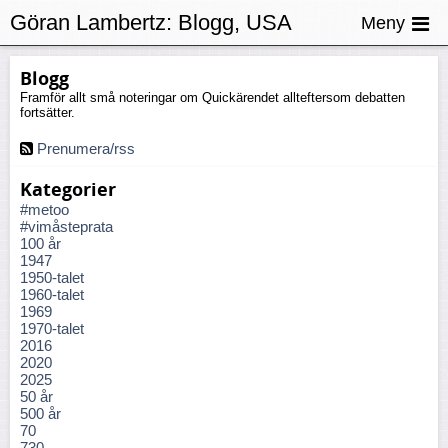
Göran Lambertz:
Blogg, USA
Meny
Blogg
Framför allt små noteringar om Quickärendet allteftersom debatten
fortsätter.
Prenumera/rss
Kategorier
#metoo
#vimåsteprata
100 år
1947
1950-talet
1960-talet
1969
1970-talet
2016
2020
2025
50 år
500 år
70
730