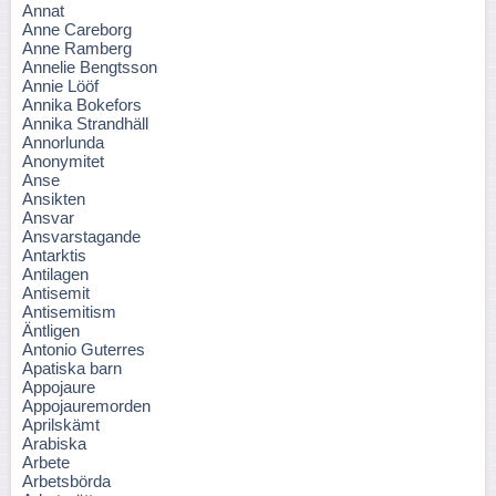
Annat
Anne Careborg
Anne Ramberg
Annelie Bengtsson
Annie Lööf
Annika Bokefors
Annika Strandhäll
Annorlunda
Anonymitet
Anse
Ansikten
Ansvar
Ansvarstagande
Antarktis
Antilagen
Antisemit
Antisemitism
Äntligen
Antonio Guterres
Apatiska barn
Appojaure
Appojauremorden
Aprilskämt
Arabiska
Arbete
Arbetsbörda