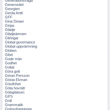
Generationsfråga
Generositet
Georgien
Gerda Antti
GFF
Gina Dirawi
Girjas
Glädje
Glädjeämnen
Gliringar
Global governance
Global uppvärmning
Globen
Glöd
Gode män
Godhet
Goliat
Göra gott
Göran Persson
Gösta Ekman
Göstfrihet
Göta hovrätt
Götaplatsen
GPS
Gräl
Grammatik
Gränsdragningar