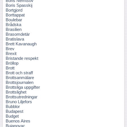
Boris Nemtsov
Boris Spasskij
Bortgjord
Borttappat
Boulebar
Brådska
Brasilien
Brasomdetär
Bratislava
Brett Kavanaugh
Brev
Brexit
Bristande respekt
Bröllop
Brott
Brott och straff
Brottsanmälare
Brottsjournalen
Brottsliga uppgifter
Brottslighet
Brottsutredningar
Bruno Liljefors
Bubblor
Budapest
Budget
Buenos Aires
Bujanovac