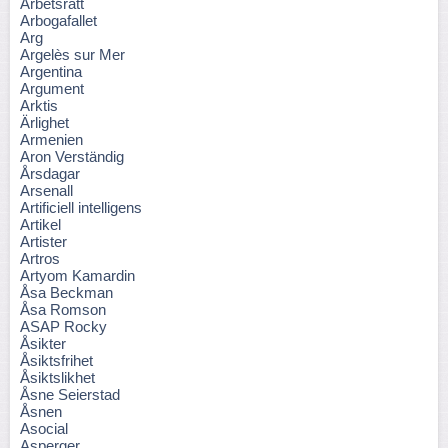
Arbetsrätt
Arbogafallet
Arg
Argelès sur Mer
Argentina
Argument
Arktis
Ärlighet
Armenien
Aron Verständig
Årsdagar
Arsenall
Artificiell intelligens
Artikel
Artister
Artros
Artyom Kamardin
Åsa Beckman
Åsa Romson
ASAP Rocky
Åsikter
Åsiktsfrihet
Åsiktslikhet
Åsne Seierstad
Åsnen
Asocial
Asperger