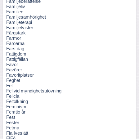
Familjeberättelse
Familjeliv
Familjen
Familjesamhörighet
Familjeterapi
Familjetvister
Färgstark
Farmor
Färöarna
Fars dag
Fattigdom
Fattigfällan
Favör
Favörer
Favoritplatser
Feghet
Fel
Fel vid myndighetsutövning
Felicia
Feltolkning
Feminism
Femtio år
Fest
Fester
Fetma
Fia Iveslätt
FIFA