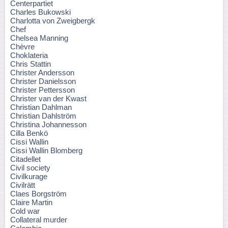
Centerpartiet
Charles Bukowski
Charlotta von Zweigbergk
Chef
Chelsea Manning
Chèvre
Choklateria
Chris Stattin
Christer Andersson
Christer Danielsson
Christer Pettersson
Christer van der Kwast
Christian Dahlman
Christian Dahlström
Christina Johannesson
Cilla Benkö
Cissi Wallin
Cissi Wallin Blomberg
Citadellet
Civil society
Civilkurage
Civilrätt
Claes Borgström
Claire Martin
Cold war
Collateral murder