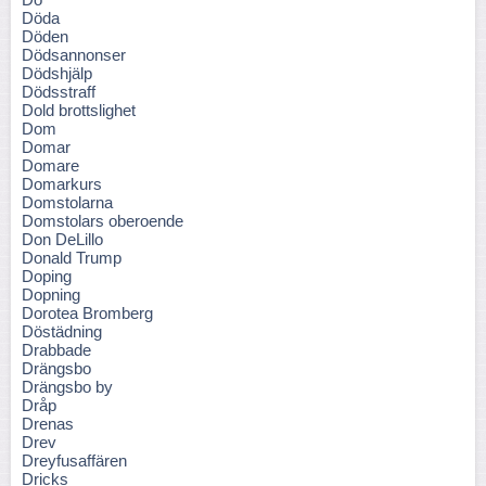
Döda
Döden
Dödsannonser
Dödshjälp
Dödsstraff
Dold brottslighet
Dom
Domar
Domare
Domarkurs
Domstolarna
Domstolars oberoende
Don DeLillo
Donald Trump
Doping
Dopning
Dorotea Bromberg
Döstädning
Drabbade
Drängsbo
Drängsbo by
Dråp
Drenas
Drev
Dreyfusaffären
Dricks