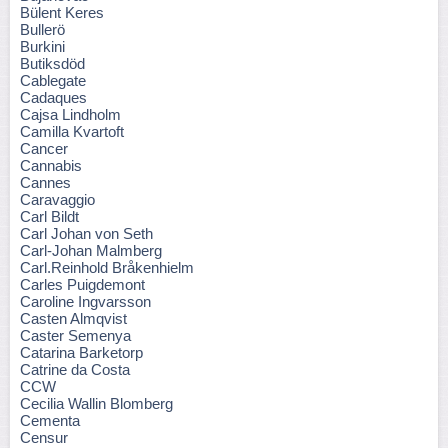
Bülent Keres
Bullerö
Burkini
Butiksdöd
Cablegate
Cadaques
Cajsa Lindholm
Camilla Kvartoft
Cancer
Cannabis
Cannes
Caravaggio
Carl Bildt
Carl Johan von Seth
Carl-Johan Malmberg
Carl.Reinhold Bråkenhielm
Carles Puigdemont
Caroline Ingvarsson
Casten Almqvist
Caster Semenya
Catarina Barketorp
Catrine da Costa
CCW
Cecilia Wallin Blomberg
Cementa
Censur