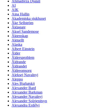
Ahmadreza Djalali
AI
AIK
Aina Hallin
Akademiska sjukhuset
Åke Sellström
Åklagare
Aksel Sandemose
Äktenskap
Aktuellt
Alaska
Albert Einstein
Ålder
Åldersproblem
Åldrande
Åldrandet
Äldreomsorg
Aleksej Navalnyj
Aleppo
Ales Bjaljatskij
Alexander Bard
Alexander Barkman
Alexander Navalnyj
Alexander Solzjenitsyn
Alexandra Erdélyi