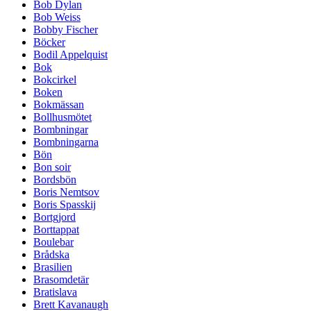
Bob Dylan
Bob Weiss
Bobby Fischer
Böcker
Bodil Appelquist
Bok
Bokcirkel
Boken
Bokmässan
Bollhusmötet
Bombningar
Bombningarna
Bön
Bon soir
Bordsbön
Boris Nemtsov
Boris Spasskij
Bortgjord
Borttappat
Boulebar
Brådska
Brasilien
Brasomdetär
Bratislava
Brett Kavanaugh