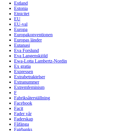
Estland
Estonia
Etnicitet
EU
EU-val
Europa
Europakonventionen
Europas länder
Eutanasi
Eva Forslund
Eva Langenskiöld
Ewa-Lotta Lambertz-Nordin
Ex gratia
Expressen
Extrabetraktelser
Extranummer
Extremfeminism
F
Fabriksåterställning
Facebook
Facit
Fader vår
Faderskap
Fåfänga
Fairbanks