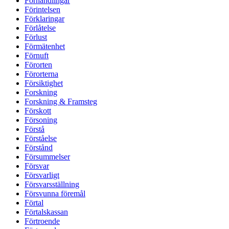
Förhandlingar
Förintelsen
Förklaringar
Förlåtelse
Förlust
Förmätenhet
Förnuft
Förorten
Förorterna
Försiktighet
Forskning
Forskning & Framsteg
Förskott
Försoning
Förstå
Förståelse
Förstånd
Försummelser
Försvar
Försvarligt
Försvarsställning
Försvunna föremål
Förtal
Förtalskassan
Förtroende