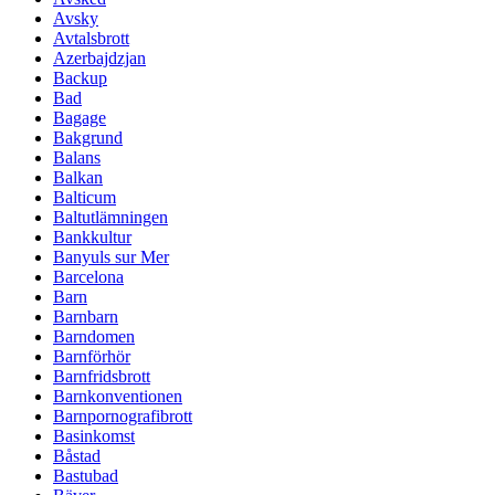
Avsky
Avtalsbrott
Azerbajdzjan
Backup
Bad
Bagage
Bakgrund
Balans
Balkan
Balticum
Baltutlämningen
Bankkultur
Banyuls sur Mer
Barcelona
Barn
Barnbarn
Barndomen
Barnförhör
Barnfridsbrott
Barnkonventionen
Barnpornografibrott
Basinkomst
Båstad
Bastubad