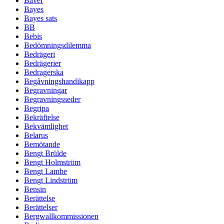
Bäver
Bayes
Bayes sats
BB
Bebis
Bedömningsdilemma
Bedrägeri
Bedrägerier
Bedragerska
Begåvningshandikapp
Begravningar
Begravningsseder
Begripa
Bekräftelse
Bekvämlighet
Belarus
Bemötande
Bengt Brülde
Bengt Holmström
Bengt Lambe
Bengt Lindström
Bensin
Berättelse
Berättelser
Bergwallkommissionen