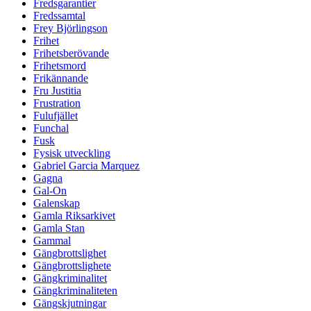
Fredsgarantier
Fredssamtal
Frey Björlingson
Frihet
Frihetsberövande
Frihetsmord
Frikännande
Fru Justitia
Frustration
Fulufjället
Funchal
Fusk
Fysisk utveckling
Gabriel Garcia Marquez
Gagna
Gal-On
Galenskap
Gamla Riksarkivet
Gamla Stan
Gammal
Gängbrottslighet
Gängbrottslighete
Gängkriminalitet
Gängkriminaliteten
Gängskjutningar