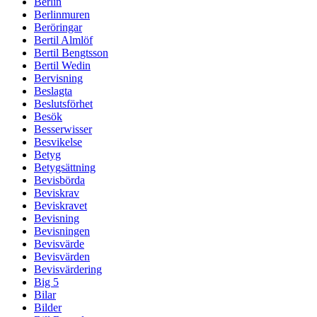
Berlin
Berlinmuren
Beröringar
Bertil Almlöf
Bertil Bengtsson
Bertil Wedin
Bervisning
Beslagta
Beslutsförhet
Besök
Besserwisser
Besvikelse
Betyg
Betygsättning
Bevisbörda
Beviskrav
Beviskravet
Bevisning
Bevisningen
Bevisvärde
Bevisvärden
Bevisvärdering
Big 5
Bilar
Bilder