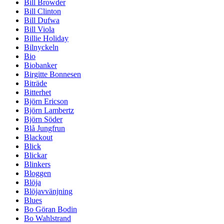
Bill Browder
Bill Clinton
Bill Dufwa
Bill Viola
Billie Holiday
Bilnyckeln
Bio
Biobanker
Birgitte Bonnesen
Biträde
Bitterhet
Björn Ericson
Björn Lambertz
Björn Söder
Blå Jungfrun
Blackout
Blick
Blickar
Blinkers
Bloggen
Blöja
Blöjavvänjning
Blues
Bo Göran Bodin
Bo Wahlstrand