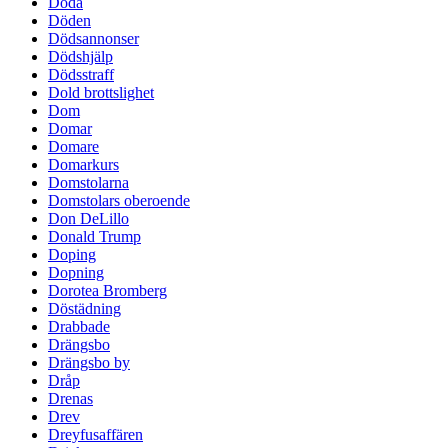
Döda
Döden
Dödsannonser
Dödshjälp
Dödsstraff
Dold brottslighet
Dom
Domar
Domare
Domarkurs
Domstolarna
Domstolars oberoende
Don DeLillo
Donald Trump
Doping
Dopning
Dorotea Bromberg
Döstädning
Drabbade
Drängsbo
Drängsbo by
Dråp
Drenas
Drev
Dreyfusaffären