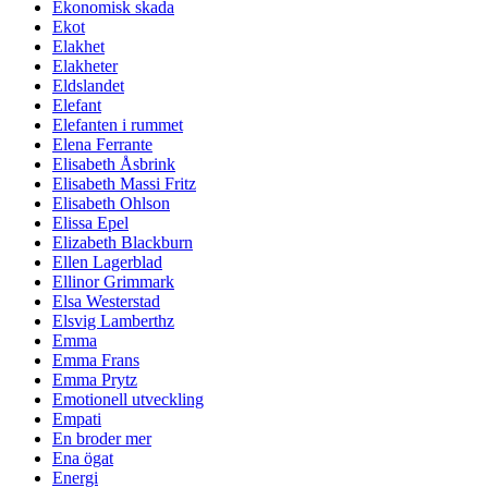
Ekonomisk skada
Ekot
Elakhet
Elakheter
Eldslandet
Elefant
Elefanten i rummet
Elena Ferrante
Elisabeth Åsbrink
Elisabeth Massi Fritz
Elisabeth Ohlson
Elissa Epel
Elizabeth Blackburn
Ellen Lagerblad
Ellinor Grimmark
Elsa Westerstad
Elsvig Lamberthz
Emma
Emma Frans
Emma Prytz
Emotionell utveckling
Empati
En broder mer
Ena ögat
Energi