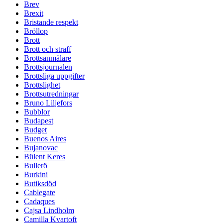
Brev
Brexit
Bristande respekt
Bröllop
Brott
Brott och straff
Brottsanmälare
Brottsjournalen
Brottsliga uppgifter
Brottslighet
Brottsutredningar
Bruno Liljefors
Bubblor
Budapest
Budget
Buenos Aires
Bujanovac
Bülent Keres
Bullerö
Burkini
Butiksdöd
Cablegate
Cadaques
Cajsa Lindholm
Camilla Kvartoft