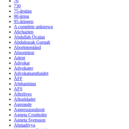
70
730
75-årsdag
90-åring
95-åringen
A complete unknown
Abchazien
Abdullah Öcalan
Abdulrazak Gurnah
Abortmotstånd
Absorption
Adept
Advokat
Advokater
Advokatsamfundet
ÅFF
Afghanistan
AFS
Afterlives
Aftonbladet
Agerande
Aggressionsbrott
Agneta Cronholm
Agneta Svensson
Ahmadiyya