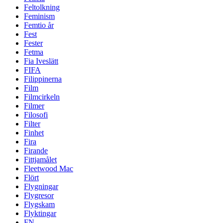
Feltolkning
Feminism
Femtio år
Fest
Fester
Fetma
Fia Iveslätt
FIFA
Filippinerna
Film
Filmcirkeln
Filmer
Filosofi
Filter
Finhet
Fira
Firande
Fittjamålet
Fleetwood Mac
Flört
Flygningar
Flygresor
Flygskam
Flyktingar
FN