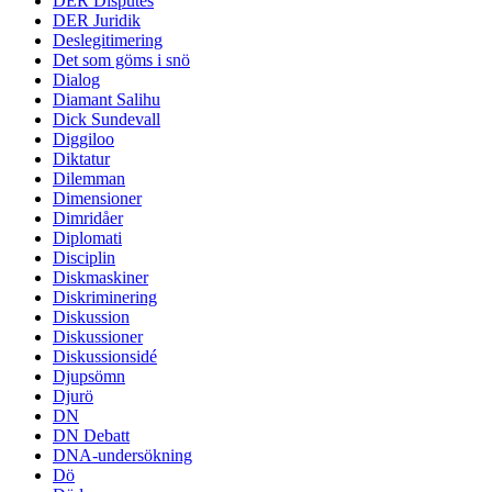
DER Disputes
DER Juridik
Deslegitimering
Det som göms i snö
Dialog
Diamant Salihu
Dick Sundevall
Diggiloo
Diktatur
Dilemman
Dimensioner
Dimridåer
Diplomati
Disciplin
Diskmaskiner
Diskriminering
Diskussion
Diskussioner
Diskussionsidé
Djupsömn
Djurö
DN
DN Debatt
DNA-undersökning
Dö