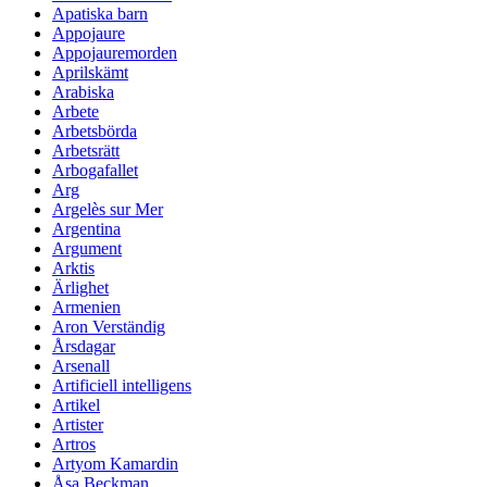
Apatiska barn
Appojaure
Appojauremorden
Aprilskämt
Arabiska
Arbete
Arbetsbörda
Arbetsrätt
Arbogafallet
Arg
Argelès sur Mer
Argentina
Argument
Arktis
Ärlighet
Armenien
Aron Verständig
Årsdagar
Arsenall
Artificiell intelligens
Artikel
Artister
Artros
Artyom Kamardin
Åsa Beckman