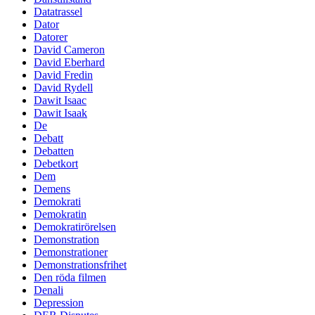
Datatrassel
Dator
Datorer
David Cameron
David Eberhard
David Fredin
David Rydell
Dawit Isaac
Dawit Isaak
De
Debatt
Debatten
Debetkort
Dem
Demens
Demokrati
Demokratin
Demokratirörelsen
Demonstration
Demonstrationer
Demonstrationsfrihet
Den röda filmen
Denali
Depression