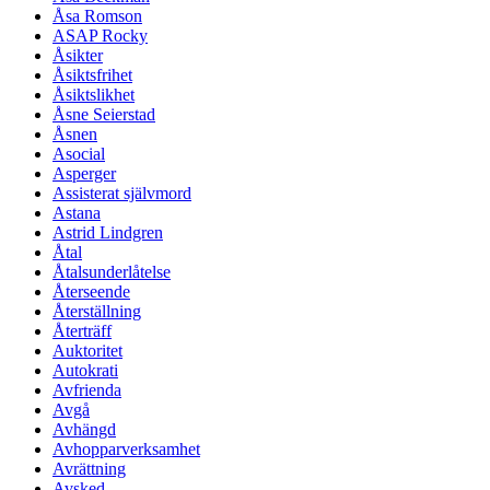
Åsa Romson
ASAP Rocky
Åsikter
Åsiktsfrihet
Åsiktslikhet
Åsne Seierstad
Åsnen
Asocial
Asperger
Assisterat självmord
Astana
Astrid Lindgren
Åtal
Åtalsunderlåtelse
Återseende
Återställning
Återträff
Auktoritet
Autokrati
Avfrienda
Avgå
Avhängd
Avhopparverksamhet
Avrättning
Avsked