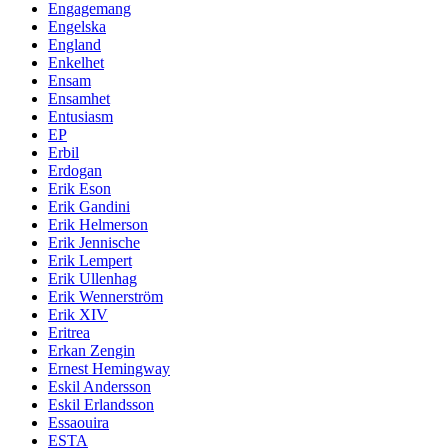
Engagemang
Engelska
England
Enkelhet
Ensam
Ensamhet
Entusiasm
EP
Erbil
Erdogan
Erik Eson
Erik Gandini
Erik Helmerson
Erik Jennische
Erik Lempert
Erik Ullenhag
Erik Wennerström
Erik XIV
Eritrea
Erkan Zengin
Ernest Hemingway
Eskil Andersson
Eskil Erlandsson
Essaouira
ESTA