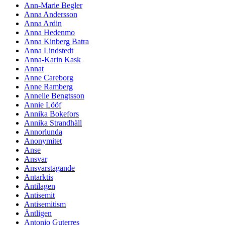
Ann-Marie Begler
Anna Andersson
Anna Ardin
Anna Hedenmo
Anna Kinberg Batra
Anna Lindstedt
Anna-Karin Kask
Annat
Anne Careborg
Anne Ramberg
Annelie Bengtsson
Annie Lööf
Annika Bokefors
Annika Strandhäll
Annorlunda
Anonymitet
Anse
Ansvar
Ansvarstagande
Antarktis
Antilagen
Antisemit
Antisemitism
Äntligen
Antonio Guterres