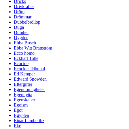
Dricks
Drivkrafter
Dröm
Drömmar
Dubbelbröllop
Duga
Dumhet
Dygder
Ebba Busch
Ebba Witt Brattström
Ecco homo
Eckhart Tolle
Ecocide
Ecocide Tribunal
Ed Kemper
Edward Snowden
Eftergifter
Egendomligheter
Egennytta
Egenskaper
Egoism
Egot
Egypten
Einar Lamberthz
Eko