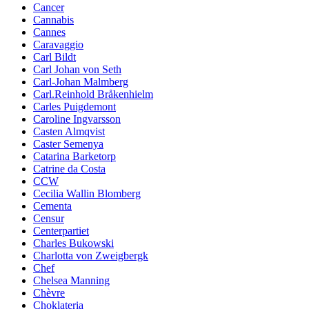
Cancer
Cannabis
Cannes
Caravaggio
Carl Bildt
Carl Johan von Seth
Carl-Johan Malmberg
Carl.Reinhold Bråkenhielm
Carles Puigdemont
Caroline Ingvarsson
Casten Almqvist
Caster Semenya
Catarina Barketorp
Catrine da Costa
CCW
Cecilia Wallin Blomberg
Cementa
Censur
Centerpartiet
Charles Bukowski
Charlotta von Zweigbergk
Chef
Chelsea Manning
Chèvre
Choklateria