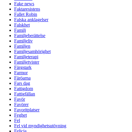
Fake news
Faktaresistens
Fallet Robin
Falska anklagelser
Falskhet
Familj
Familjeberättelse
Familjeliv
Familjen
Familjesamhörighet
Familjeterapi
Familjetvister
Färgstark
Farmor
Färöarna
Fars dag
Fattigdom
Fattigfällan
Favör
Favörer
Favoritplatser
Feghet
Fel
Fel vid myndighetsutövning
Felicia