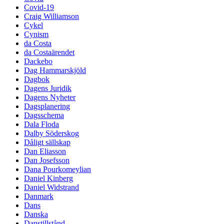
Covid-19
Craig Williamson
Cykel
Cynism
da Costa
da Costaärendet
Dackebo
Dag Hammarskjöld
Dagbok
Dagens Juridik
Dagens Nyheter
Dagsplanering
Dagsschema
Dala Floda
Dalby Söderskog
Dåligt sällskap
Dan Eliasson
Dan Josefsson
Dana Pourkomeylian
Daniel Kinberg
Daniel Widstrand
Danmark
Dans
Danska
Danstillstånd