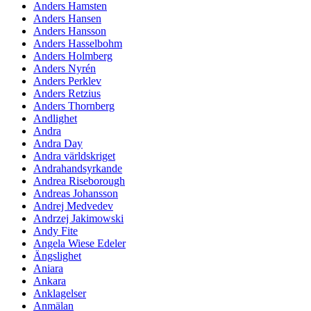
Anders Hamsten
Anders Hansen
Anders Hansson
Anders Hasselbohm
Anders Holmberg
Anders Nyrén
Anders Perklev
Anders Retzius
Anders Thornberg
Andlighet
Andra
Andra Day
Andra världskriget
Andrahandsyrkande
Andrea Riseborough
Andreas Johansson
Andrej Medvedev
Andrzej Jakimowski
Andy Fite
Angela Wiese Edeler
Ängslighet
Aniara
Ankara
Anklagelser
Anmälan