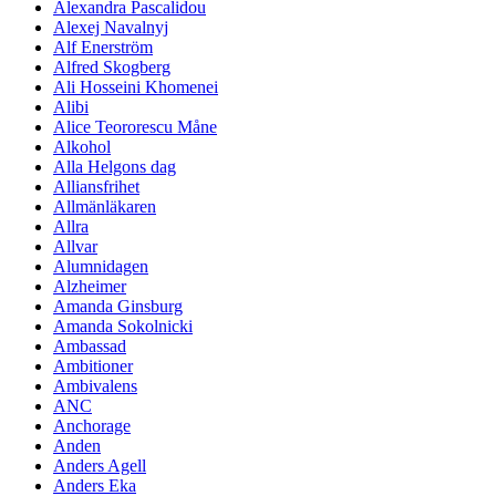
Alexandra Pascalidou
Alexej Navalnyj
Alf Enerström
Alfred Skogberg
Ali Hosseini Khomenei
Alibi
Alice Teororescu Måne
Alkohol
Alla Helgons dag
Alliansfrihet
Allmänläkaren
Allra
Allvar
Alumnidagen
Alzheimer
Amanda Ginsburg
Amanda Sokolnicki
Ambassad
Ambitioner
Ambivalens
ANC
Anchorage
Anden
Anders Agell
Anders Eka