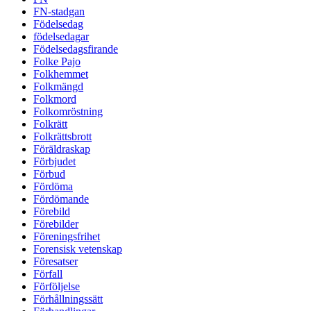
FN-stadgan
Födelsedag
födelsedagar
Födelsedagsfirande
Folke Pajo
Folkhemmet
Folkmängd
Folkmord
Folkomröstning
Folkrätt
Folkrättsbrott
Föräldraskap
Förbjudet
Förbud
Fördöma
Fördömande
Förebild
Förebilder
Föreningsfrihet
Forensisk vetenskap
Föresatser
Förfall
Förföljelse
Förhållningssätt