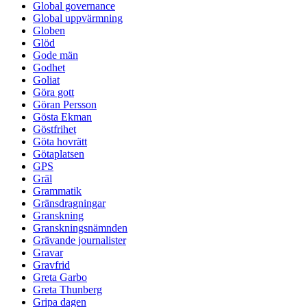
Global governance
Global uppvärmning
Globen
Glöd
Gode män
Godhet
Goliat
Göra gott
Göran Persson
Gösta Ekman
Göstfrihet
Göta hovrätt
Götaplatsen
GPS
Gräl
Grammatik
Gränsdragningar
Granskning
Granskningsnämnden
Grävande journalister
Gravar
Gravfrid
Greta Garbo
Greta Thunberg
Gripa dagen