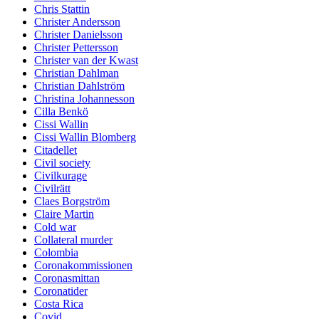
Chris Stattin
Christer Andersson
Christer Danielsson
Christer Pettersson
Christer van der Kwast
Christian Dahlman
Christian Dahlström
Christina Johannesson
Cilla Benkö
Cissi Wallin
Cissi Wallin Blomberg
Citadellet
Civil society
Civilkurage
Civilrätt
Claes Borgström
Claire Martin
Cold war
Collateral murder
Colombia
Coronakommissionen
Coronasmittan
Coronatider
Costa Rica
Covid