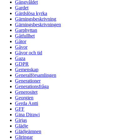
Gängvåldet
Gardet
Gärdslösa kyrka
Gärningsbeskrivning
Gärningsbeskrivningen
Garphyttan
Gåtfullhet
Gåtor
Gåvor
Gåvor och tid
Gaza
GDPR
Gemenskap
Generalförsamlingen
Generationer
Generationsfråga
Generositet
Georgien
Gerda Antti
GFF
Gina Dirawi
Girjas
Glädje
Glädjeämnen
Gliringar