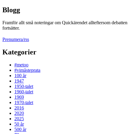
Blogg
Framför allt små noteringar om Quickärendet allteftersom debatten
fortsätter.
Prenumera/rss
Kategorier
#metoo
#vimåsteprata
100 år
1947
1950-talet
1960-talet
1969
1970-talet
2016
2020
2025
50 år
500 år