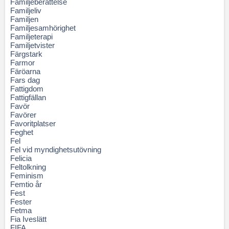
Familjeberättelse
Familjeliv
Familjen
Familjesamhörighet
Familjeterapi
Familjetvister
Färgstark
Farmor
Färöarna
Fars dag
Fattigdom
Fattigfällan
Favör
Favörer
Favoritplatser
Feghet
Fel
Fel vid myndighetsutövning
Felicia
Feltolkning
Feminism
Femtio år
Fest
Fester
Fetma
Fia Iveslätt
FIFA