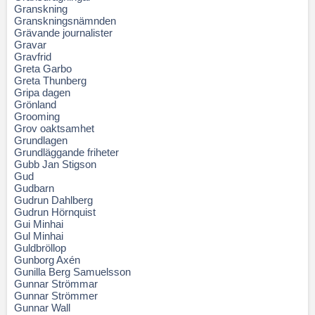
Granskning
Granskningsnämnden
Grävande journalister
Gravar
Gravfrid
Greta Garbo
Greta Thunberg
Gripa dagen
Grönland
Grooming
Grov oaktsamhet
Grundlagen
Grundläggande friheter
Gubb Jan Stigson
Gud
Gudbarn
Gudrun Dahlberg
Gudrun Hörnquist
Gui Minhai
Gul Minhai
Guldbröllop
Gunborg Axén
Gunilla Berg Samuelsson
Gunnar Strömmar
Gunnar Strömmer
Gunnar Wall