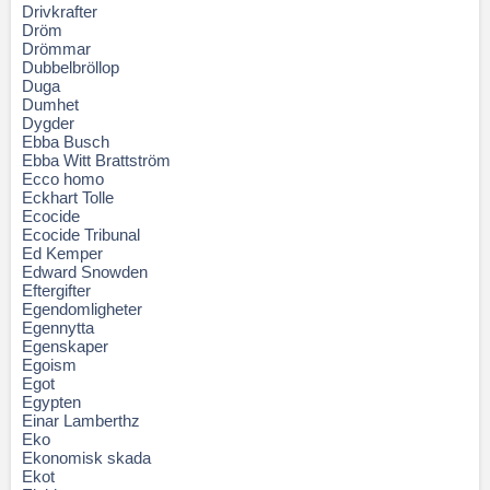
Drivkrafter
Dröm
Drömmar
Dubbelbröllop
Duga
Dumhet
Dygder
Ebba Busch
Ebba Witt Brattström
Ecco homo
Eckhart Tolle
Ecocide
Ecocide Tribunal
Ed Kemper
Edward Snowden
Eftergifter
Egendomligheter
Egennytta
Egenskaper
Egoism
Egot
Egypten
Einar Lamberthz
Eko
Ekonomisk skada
Ekot