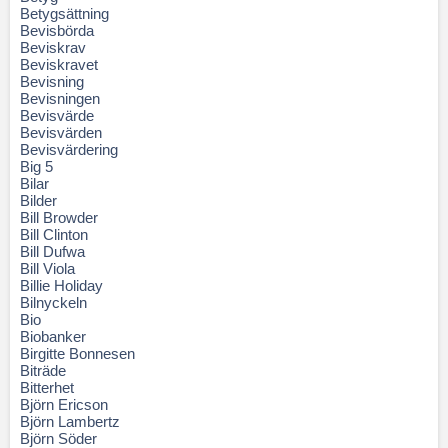
Betygsättning
Bevisbörda
Beviskrav
Beviskravet
Bevisning
Bevisningen
Bevisvärde
Bevisvärden
Bevisvärdering
Big 5
Bilar
Bilder
Bill Browder
Bill Clinton
Bill Dufwa
Bill Viola
Billie Holiday
Bilnyckeln
Bio
Biobanker
Birgitte Bonnesen
Biträde
Bitterhet
Björn Ericson
Björn Lambertz
Björn Söder