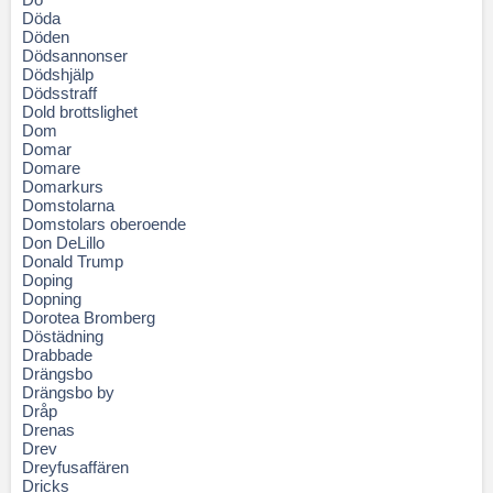
Döda
Döden
Dödsannonser
Dödshjälp
Dödsstraff
Dold brottslighet
Dom
Domar
Domare
Domarkurs
Domstolarna
Domstolars oberoende
Don DeLillo
Donald Trump
Doping
Dopning
Dorotea Bromberg
Döstädning
Drabbade
Drängsbo
Drängsbo by
Dråp
Drenas
Drev
Dreyfusaffären
Dricks