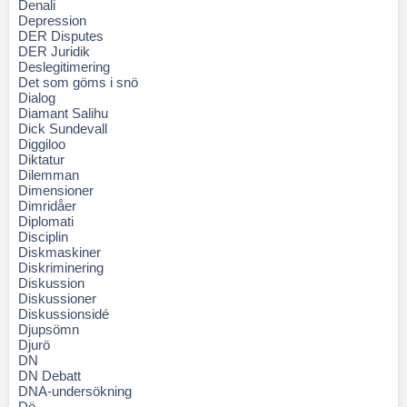
Denali
Depression
DER Disputes
DER Juridik
Deslegitimering
Det som göms i snö
Dialog
Diamant Salihu
Dick Sundevall
Diggiloo
Diktatur
Dilemman
Dimensioner
Dimridåer
Diplomati
Disciplin
Diskmaskiner
Diskriminering
Diskussion
Diskussioner
Diskussionsidé
Djupsömn
Djurö
DN
DN Debatt
DNA-undersökning
Dö