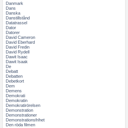
Danmark
Dans
Danska
Danstillstånd
Datatrassel
Dator
Datorer
David Cameron
David Eberhard
David Fredin
David Rydell
Dawit Isaac
Dawit Isaak
De
Debatt
Debatten
Debetkort
Dem
Demens
Demokrati
Demokratin
Demokratirörelsen
Demonstration
Demonstrationer
Demonstrationsfrihet
Den röda filmen