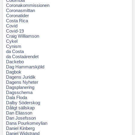
Colombia
Coronakommissionen
Coronasmittan
Coronatider
Costa Rica
Covid
Covid-19
Craig Williamson
Cykel
Cynism
da Costa
da Costaärendet
Dackebo
Dag Hammarskjöld
Dagbok
Dagens Juridik
Dagens Nyheter
Dagsplanering
Dagsschema
Dala Floda
Dalby Söderskog
Dåligt sällskap
Dan Eliasson
Dan Josefsson
Dana Pourkomeylian
Daniel Kinberg
Daniel Widstrand