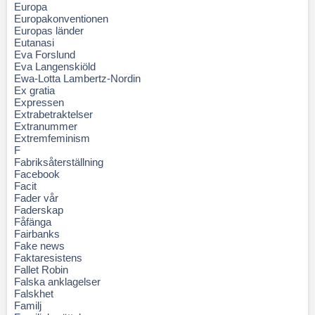
Europa
Europakonventionen
Europas länder
Eutanasi
Eva Forslund
Eva Langenskiöld
Ewa-Lotta Lambertz-Nordin
Ex gratia
Expressen
Extrabetraktelser
Extranummer
Extremfeminism
F
Fabriksåterställning
Facebook
Facit
Fader vår
Faderskap
Fåfänga
Fairbanks
Fake news
Faktaresistens
Fallet Robin
Falska anklagelser
Falskhet
Familj