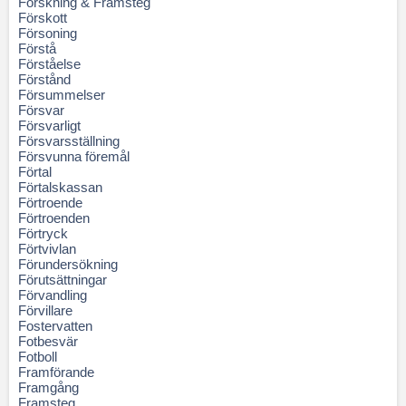
Forskning & Framsteg
Förskott
Försoning
Förstå
Förståelse
Förstånd
Försummelser
Försvar
Försvarligt
Försvarsställning
Försvunna föremål
Förtal
Förtalskassan
Förtroende
Förtroenden
Förtryck
Förtvivlan
Förundersökning
Förutsättningar
Förvandling
Förvillare
Fostervatten
Fotbesvär
Fotboll
Framförande
Framgång
Framsteg