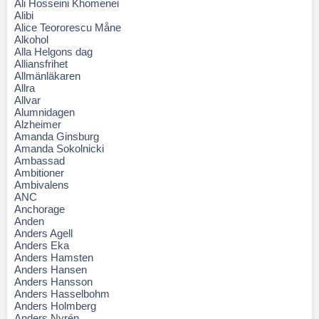
Ali Hosseini Khomenei
Alibi
Alice Teororescu Måne
Alkohol
Alla Helgons dag
Alliansfrihet
Allmänläkaren
Allra
Allvar
Alumnidagen
Alzheimer
Amanda Ginsburg
Amanda Sokolnicki
Ambassad
Ambitioner
Ambivalens
ANC
Anchorage
Anden
Anders Agell
Anders Eka
Anders Hamsten
Anders Hansen
Anders Hansson
Anders Hasselbohm
Anders Holmberg
Anders Nyrén