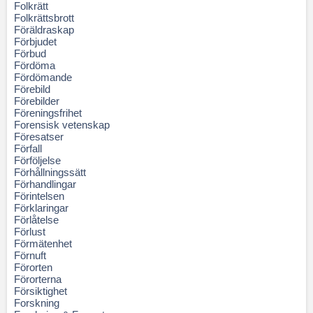
Folkrätt
Folkrättsbrott
Föräldraskap
Förbjudet
Förbud
Fördöma
Fördömande
Förebild
Förebilder
Föreningsfrihet
Forensisk vetenskap
Föresatser
Förfall
Förföljelse
Förhållningssätt
Förhandlingar
Förintelsen
Förklaringar
Förlåtelse
Förlust
Förmätenhet
Förnuft
Förorten
Förorterna
Försiktighet
Forskning