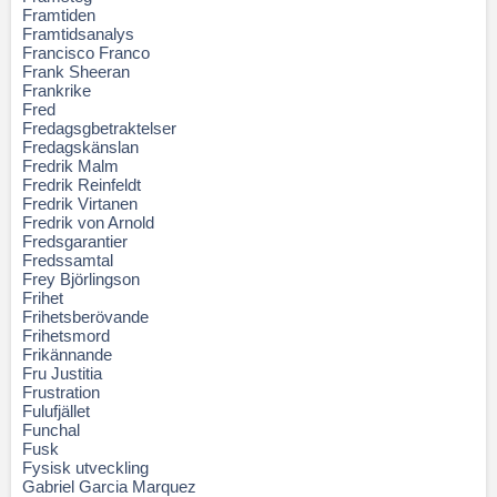
Framtiden
Framtidsanalys
Francisco Franco
Frank Sheeran
Frankrike
Fred
Fredagsgbetraktelser
Fredagskänslan
Fredrik Malm
Fredrik Reinfeldt
Fredrik Virtanen
Fredrik von Arnold
Fredsgarantier
Fredssamtal
Frey Björlingson
Frihet
Frihetsberövande
Frihetsmord
Frikännande
Fru Justitia
Frustration
Fulufjället
Funchal
Fusk
Fysisk utveckling
Gabriel Garcia Marquez