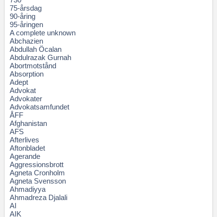
75-årsdag
90-åring
95-åringen
A complete unknown
Abchazien
Abdullah Öcalan
Abdulrazak Gurnah
Abortmotstånd
Absorption
Adept
Advokat
Advokater
Advokatsamfundet
ÅFF
Afghanistan
AFS
Afterlives
Aftonbladet
Agerande
Aggressionsbrott
Agneta Cronholm
Agneta Svensson
Ahmadiyya
Ahmadreza Djalali
AI
AIK