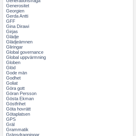
Generationsfråga
Generositet
Georgien
Gerda Antti
GFF
Gina Dirawi
Girjas
Glädje
Glädjeämnen
Gliringar
Global governance
Global uppvärmning
Globen
Glöd
Gode män
Godhet
Goliat
Göra gott
Göran Persson
Gösta Ekman
Göstfrihet
Göta hovrätt
Götaplatsen
GPS
Gräl
Grammatik
Gränsdragningar