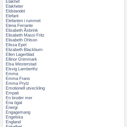
Elakhet
Elakheter
Eldslandet
Elefant
Elefanten i rummet
Elena Ferrante
Elisabeth Åsbrink
Elisabeth Massi Fritz
Elisabeth Ohlson
Elissa Epel
Elizabeth Blackburn
Ellen Lagerblad
Ellinor Grimmark
Elsa Westerstad
Elsvig Lamberthz
Emma
Emma Frans
Emma Prytz
Emotionell utveckling
Empati
En broder mer
Ena ögat
Energi
Engagemang
Engelska
England
Enkelhet