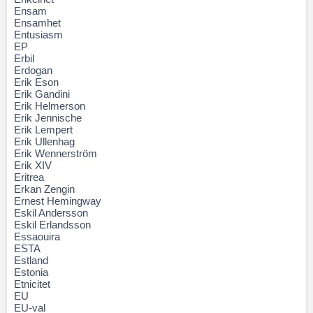
Ensam
Ensamhet
Entusiasm
EP
Erbil
Erdogan
Erik Eson
Erik Gandini
Erik Helmerson
Erik Jennische
Erik Lempert
Erik Ullenhag
Erik Wennerström
Erik XIV
Eritrea
Erkan Zengin
Ernest Hemingway
Eskil Andersson
Eskil Erlandsson
Essaouira
ESTA
Estland
Estonia
Etnicitet
EU
EU-val