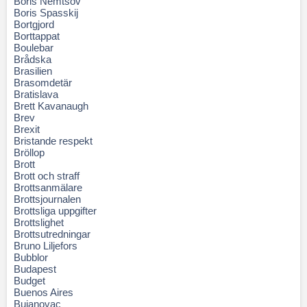
Boris Nemtsov
Boris Spasskij
Bortgjord
Borttappat
Boulebar
Brådska
Brasilien
Brasomdetär
Bratislava
Brett Kavanaugh
Brev
Brexit
Bristande respekt
Bröllop
Brott
Brott och straff
Brottsanmälare
Brottsjournalen
Brottsliga uppgifter
Brottslighet
Brottsutredningar
Bruno Liljefors
Bubblor
Budapest
Budget
Buenos Aires
Bujanovac