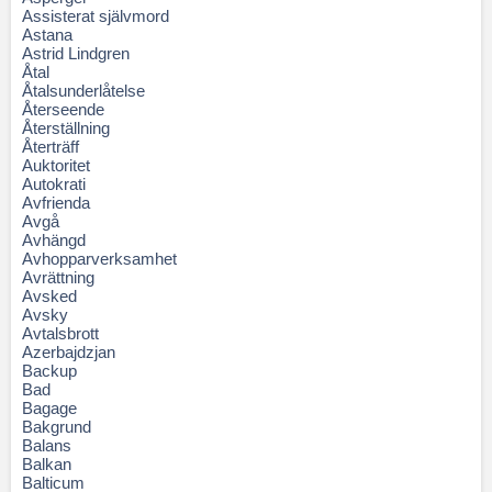
Assisterat självmord
Astana
Astrid Lindgren
Åtal
Åtalsunderlåtelse
Återseende
Återställning
Återträff
Auktoritet
Autokrati
Avfrienda
Avgå
Avhängd
Avhopparverksamhet
Avrättning
Avsked
Avsky
Avtalsbrott
Azerbajdzjan
Backup
Bad
Bagage
Bakgrund
Balans
Balkan
Balticum