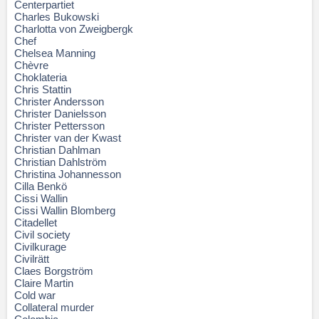
Centerpartiet
Charles Bukowski
Charlotta von Zweigbergk
Chef
Chelsea Manning
Chèvre
Choklateria
Chris Stattin
Christer Andersson
Christer Danielsson
Christer Pettersson
Christer van der Kwast
Christian Dahlman
Christian Dahlström
Christina Johannesson
Cilla Benkö
Cissi Wallin
Cissi Wallin Blomberg
Citadellet
Civil society
Civilkurage
Civilrätt
Claes Borgström
Claire Martin
Cold war
Collateral murder