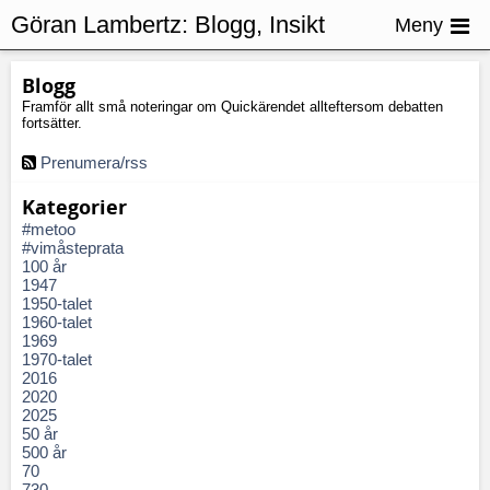
Göran Lambertz:
Blogg, Insikt
Meny
Blogg
Framför allt små noteringar om Quickärendet allteftersom debatten
fortsätter.
Prenumera/rss
Kategorier
#metoo
#vimåsteprata
100 år
1947
1950-talet
1960-talet
1969
1970-talet
2016
2020
2025
50 år
500 år
70
730