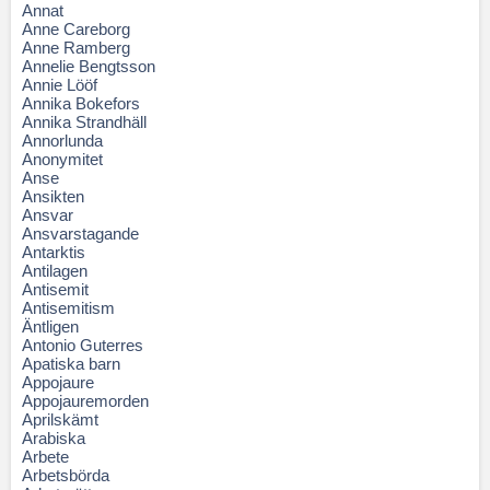
Annat
Anne Careborg
Anne Ramberg
Annelie Bengtsson
Annie Lööf
Annika Bokefors
Annika Strandhäll
Annorlunda
Anonymitet
Anse
Ansikten
Ansvar
Ansvarstagande
Antarktis
Antilagen
Antisemit
Antisemitism
Äntligen
Antonio Guterres
Apatiska barn
Appojaure
Appojauremorden
Aprilskämt
Arabiska
Arbete
Arbetsbörda