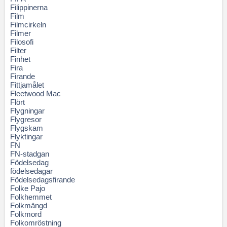
Filippinerna
Film
Filmcirkeln
Filmer
Filosofi
Filter
Finhet
Fira
Firande
Fittjamålet
Fleetwood Mac
Flört
Flygningar
Flygresor
Flygskam
Flyktingar
FN
FN-stadgan
Födelsedag
födelsedagar
Födelsedagsfirande
Folke Pajo
Folkhemmet
Folkmängd
Folkmord
Folkomröstning