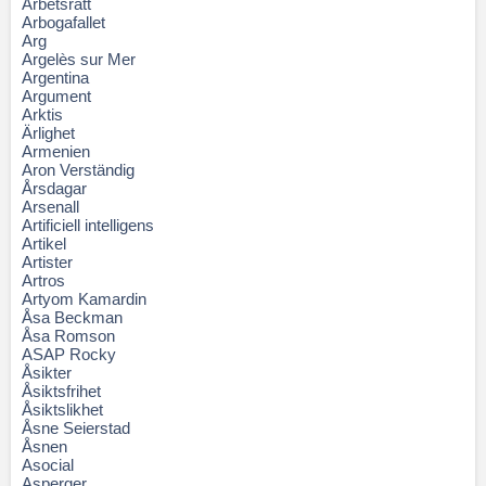
Arbetsrätt
Arbogafallet
Arg
Argelès sur Mer
Argentina
Argument
Arktis
Ärlighet
Armenien
Aron Verständig
Årsdagar
Arsenall
Artificiell intelligens
Artikel
Artister
Artros
Artyom Kamardin
Åsa Beckman
Åsa Romson
ASAP Rocky
Åsikter
Åsiktsfrihet
Åsiktslikhet
Åsne Seierstad
Åsnen
Asocial
Asperger