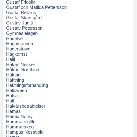
Gustaf Fridolin
Gustaf och Matilda Pettersson
Gustaf Retzius
Gustaf Skarsgård
Gustav Juntti
Gustav Petersson
Gymnasielagen
Hädelse
Hagamannen
Hagerstown
Hågkomst
Haiti
Håkan Nesser
Håkon Grøttland
Häktad
Häktning
Häktningsförhandling
Halloween
Hälsa
Halt
Halvårsbetraktelser
Hamas
Hamid Noury
Hammarskjöld
Hammarskog
Hampus Nessvold