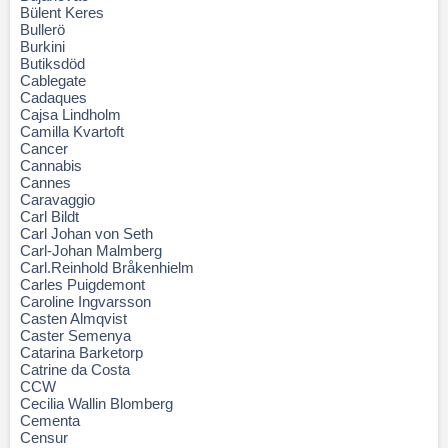
Bülent Keres
Bullerö
Burkini
Butiksdöd
Cablegate
Cadaques
Cajsa Lindholm
Camilla Kvartoft
Cancer
Cannabis
Cannes
Caravaggio
Carl Bildt
Carl Johan von Seth
Carl-Johan Malmberg
Carl.Reinhold Bråkenhielm
Carles Puigdemont
Caroline Ingvarsson
Casten Almqvist
Caster Semenya
Catarina Barketorp
Catrine da Costa
CCW
Cecilia Wallin Blomberg
Cementa
Censur