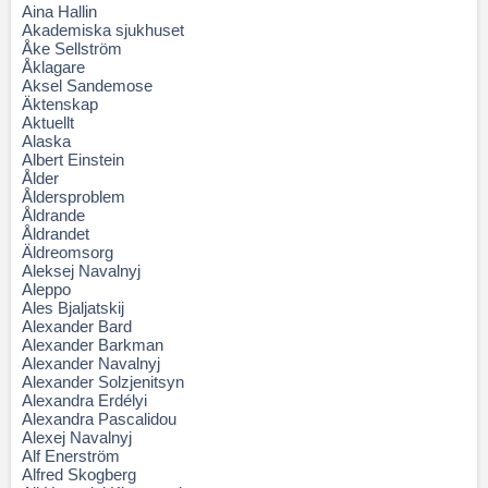
Aina Hallin
Akademiska sjukhuset
Åke Sellström
Åklagare
Aksel Sandemose
Äktenskap
Aktuellt
Alaska
Albert Einstein
Ålder
Åldersproblem
Åldrande
Åldrandet
Äldreomsorg
Aleksej Navalnyj
Aleppo
Ales Bjaljatskij
Alexander Bard
Alexander Barkman
Alexander Navalnyj
Alexander Solzjenitsyn
Alexandra Erdélyi
Alexandra Pascalidou
Alexej Navalnyj
Alf Enerström
Alfred Skogberg