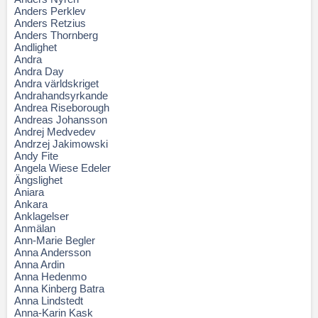
Anders Perklev
Anders Retzius
Anders Thornberg
Andlighet
Andra
Andra Day
Andra världskriget
Andrahandsyrkande
Andrea Riseborough
Andreas Johansson
Andrej Medvedev
Andrzej Jakimowski
Andy Fite
Angela Wiese Edeler
Ängslighet
Aniara
Ankara
Anklagelser
Anmälan
Ann-Marie Begler
Anna Andersson
Anna Ardin
Anna Hedenmo
Anna Kinberg Batra
Anna Lindstedt
Anna-Karin Kask