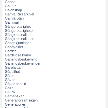
Gagna
Gal-On
Galenskap
Gamla Riksarkivet
Gamla Stan
Gammal
Gängbrottslighet
Gängbrottslighete
Gängkriminalitet
Gängkriminaliteten
Gängskjutningar
Gängvåldet
Gardet
Gärdslösa kyrka
Gärningsbeskrivning
Gärningsbeskrivningen
Garphyttan
Gåtfullhet
Gåtor
Gåvor
Gåvor och tid
Gaza
GDPR
Gemenskap
Generalförsamlingen
Generationer