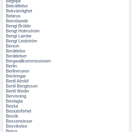
Begripa
Bekräftelse
Bekvämlighet
Belarus
Bemötande
Bengt Brülde
Bengt Holmström
Bengt Lambe
Bengt Lindström
Bensin
Berättelse
Berättelser
Bergwallkommissionen
Berlin
Berlinmuren
Beröringar
Bertil Almlöf
Bertil Bengtsson
Bertil Wedin
Bervisning
Beslagta
Beslut
Beslutsförhet
Besök
Besserwisser
Besvikelse
Betyg