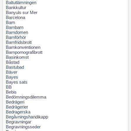
Baltutlämningen
Bankkultur
Banyuls sur Mer
Barcelona
Barn
Barnbarn
Barndomen
Barnförhör
Barnfridsbrott
Barnkonventionen
Barnpornografibrott
Basinkomst
Båstad
Bastubad
Bäver
Bayes
Bayes sats
BB
Bebis
Bedömningsdilemma
Bedrägeri
Bedrägerier
Bedragerska
Begåvningshandikapp
Begravningar
Begravningsseder