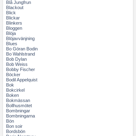
Blå Jungfrun
Blackout
Blick
Blickar
Blinkers
Bloggen
Blöja
Blöjavvänjning
Blues
Bo Göran Bodin
Bo Wahlstrand
Bob Dylan
Bob Weiss
Bobby Fischer
Böcker
Bodil Appelquist
Bok
Bokcirkel
Boken
Bokmässan
Bollhusmötet
Bombningar
Bombningarna
Bön
Bon soir
Bordsbön