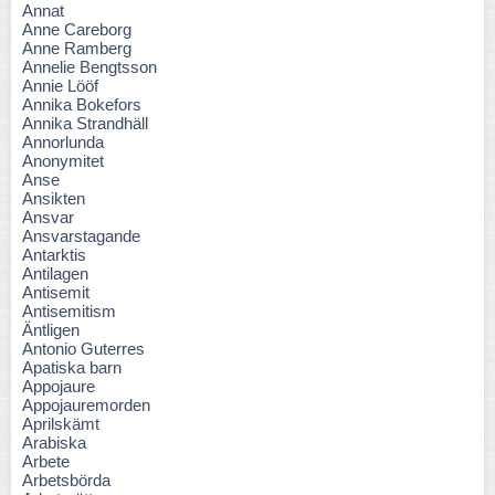
Annat
Anne Careborg
Anne Ramberg
Annelie Bengtsson
Annie Lööf
Annika Bokefors
Annika Strandhäll
Annorlunda
Anonymitet
Anse
Ansikten
Ansvar
Ansvarstagande
Antarktis
Antilagen
Antisemit
Antisemitism
Äntligen
Antonio Guterres
Apatiska barn
Appojaure
Appojauremorden
Aprilskämt
Arabiska
Arbete
Arbetsbörda