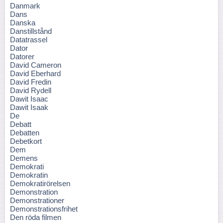
Danmark
Dans
Danska
Danstillstånd
Datatrassel
Dator
Datorer
David Cameron
David Eberhard
David Fredin
David Rydell
Dawit Isaac
Dawit Isaak
De
Debatt
Debatten
Debetkort
Dem
Demens
Demokrati
Demokratin
Demokratirörelsen
Demonstration
Demonstrationer
Demonstrationsfrihet
Den röda filmen