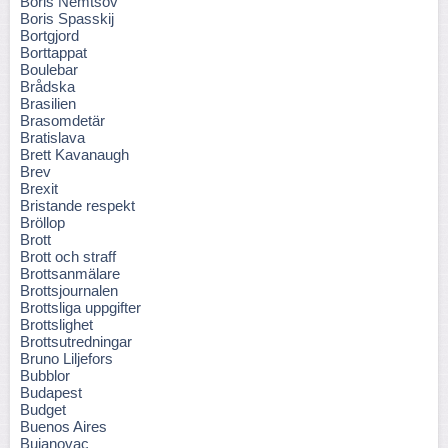
Boris Nemtsov
Boris Spasskij
Bortgjord
Borttappat
Boulebar
Brådska
Brasilien
Brasomdetär
Bratislava
Brett Kavanaugh
Brev
Brexit
Bristande respekt
Bröllop
Brott
Brott och straff
Brottsanmälare
Brottsjournalen
Brottsliga uppgifter
Brottslighet
Brottsutredningar
Bruno Liljefors
Bubblor
Budapest
Budget
Buenos Aires
Bujanovac