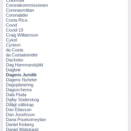
Colombia
Coronakommissionen
Coronasmittan
Coronatider
Costa Rica
Covid
Covid-19
Craig Williamson
Cykel
Cynism
da Costa
da Costaärendet
Dackebo
Dag Hammarskjöld
Dagbok
Dagens Juridik
Dagens Nyheter
Dagsplanering
Dagsschema
Dala Floda
Dalby Söderskog
Dåligt sällskap
Dan Eliasson
Dan Josefsson
Dana Pourkomeylian
Daniel Kinberg
Daniel Widstrand