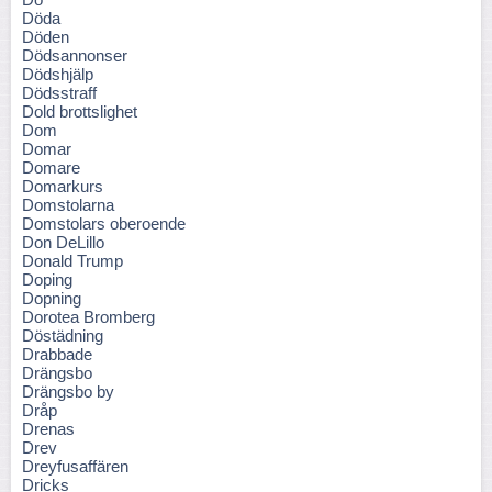
Döda
Döden
Dödsannonser
Dödshjälp
Dödsstraff
Dold brottslighet
Dom
Domar
Domare
Domarkurs
Domstolarna
Domstolars oberoende
Don DeLillo
Donald Trump
Doping
Dopning
Dorotea Bromberg
Döstädning
Drabbade
Drängsbo
Drängsbo by
Dråp
Drenas
Drev
Dreyfusaffären
Dricks