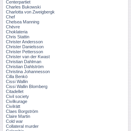
Centerpartiet
Charles Bukowski
Charlotta von Zweigbergk
Chef
Chelsea Manning
Chèvre
Choklateria
Chris Stattin
Christer Andersson
Christer Danielsson
Christer Pettersson
Christer van der Kwast
Christian Dahlman
Christian Dahlström
Christina Johannesson
Cilla Benkö
Cissi Wallin
Cissi Wallin Blomberg
Citadellet
Civil society
Civilkurage
Civilrätt
Claes Borgström
Claire Martin
Cold war
Collateral murder