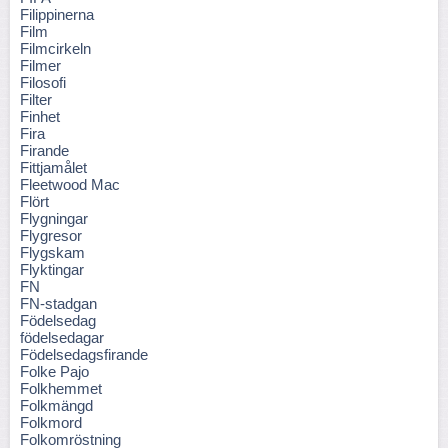
Filippinerna
Film
Filmcirkeln
Filmer
Filosofi
Filter
Finhet
Fira
Firande
Fittjamålet
Fleetwood Mac
Flört
Flygningar
Flygresor
Flygskam
Flyktingar
FN
FN-stadgan
Födelsedag
födelsedagar
Födelsedagsfirande
Folke Pajo
Folkhemmet
Folkmängd
Folkmord
Folkomröstning