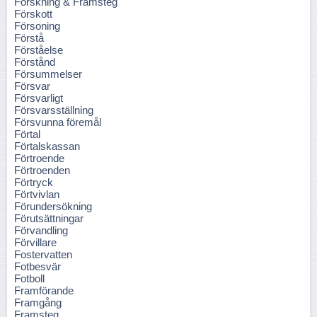
Forskning & Framsteg
Förskott
Försoning
Förstå
Förståelse
Förstånd
Försummelser
Försvar
Försvarligt
Försvarsställning
Försvunna föremål
Förtal
Förtalskassan
Förtroende
Förtroenden
Förtryck
Förtvivlan
Förundersökning
Förutsättningar
Förvandling
Förvillare
Fostervatten
Fotbesvär
Fotboll
Framförande
Framgång
Framsteg