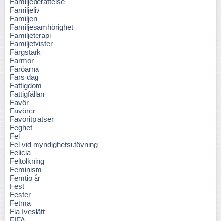
Familjeberättelse
Familjeliv
Familjen
Familjesamhörighet
Familjeterapi
Familjetvister
Färgstark
Farmor
Färöarna
Fars dag
Fattigdom
Fattigfällan
Favör
Favörer
Favoritplatser
Feghet
Fel
Fel vid myndighetsutövning
Felicia
Feltolkning
Feminism
Femtio år
Fest
Fester
Fetma
Fia Iveslätt
FIFA