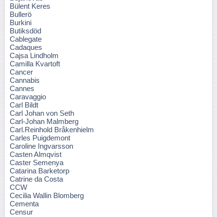
Bülent Keres
Bullerö
Burkini
Butiksdöd
Cablegate
Cadaques
Cajsa Lindholm
Camilla Kvartoft
Cancer
Cannabis
Cannes
Caravaggio
Carl Bildt
Carl Johan von Seth
Carl-Johan Malmberg
Carl.Reinhold Bråkenhielm
Carles Puigdemont
Caroline Ingvarsson
Casten Almqvist
Caster Semenya
Catarina Barketorp
Catrine da Costa
CCW
Cecilia Wallin Blomberg
Cementa
Censur