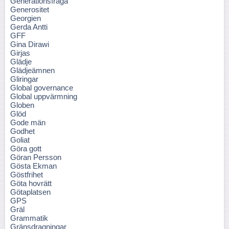
Generationsfråga
Generositet
Georgien
Gerda Antti
GFF
Gina Dirawi
Girjas
Glädje
Glädjeämnen
Gliringar
Global governance
Global uppvärmning
Globen
Glöd
Gode män
Godhet
Goliat
Göra gott
Göran Persson
Gösta Ekman
Göstfrihet
Göta hovrätt
Götaplatsen
GPS
Gräl
Grammatik
Gränsdragningar