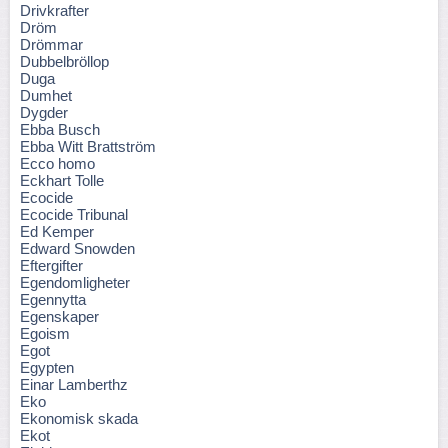
Drivkrafter
Dröm
Drömmar
Dubbelbröllop
Duga
Dumhet
Dygder
Ebba Busch
Ebba Witt Brattström
Ecco homo
Eckhart Tolle
Ecocide
Ecocide Tribunal
Ed Kemper
Edward Snowden
Eftergifter
Egendomligheter
Egennytta
Egenskaper
Egoism
Egot
Egypten
Einar Lamberthz
Eko
Ekonomisk skada
Ekot