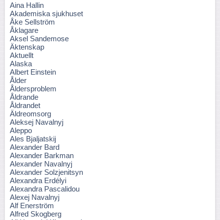
Aina Hallin
Akademiska sjukhuset
Åke Sellström
Åklagare
Aksel Sandemose
Äktenskap
Aktuellt
Alaska
Albert Einstein
Ålder
Åldersproblem
Åldrande
Åldrandet
Äldreomsorg
Aleksej Navalnyj
Aleppo
Ales Bjaljatskij
Alexander Bard
Alexander Barkman
Alexander Navalnyj
Alexander Solzjenitsyn
Alexandra Erdélyi
Alexandra Pascalidou
Alexej Navalnyj
Alf Enerström
Alfred Skogberg