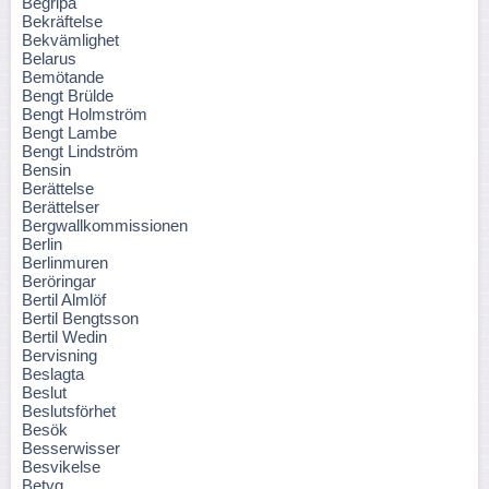
Begripa
Bekräftelse
Bekvämlighet
Belarus
Bemötande
Bengt Brülde
Bengt Holmström
Bengt Lambe
Bengt Lindström
Bensin
Berättelse
Berättelser
Bergwallkommissionen
Berlin
Berlinmuren
Beröringar
Bertil Almlöf
Bertil Bengtsson
Bertil Wedin
Bervisning
Beslagta
Beslut
Beslutsförhet
Besök
Besserwisser
Besvikelse
Betyg