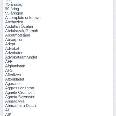
75-årsdag
90-åring
95-åringen
A complete unknown
Abchazien
Abdullah Öcalan
Abdulrazak Gurnah
Abortmotstånd
Absorption
Adept
Advokat
Advokater
Advokatsamfundet
ÅFF
Afghanistan
AFS
Afterlives
Aftonbladet
Agerande
Aggressionsbrott
Agneta Cronholm
Agneta Svensson
Ahmadiyya
Ahmadreza Djalali
AI
AIK