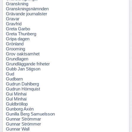
Granskning
Granskningsnämnden
Grävande journalister
Gravar
Gravfrid
Greta Garbo
Greta Thunberg
Gripa dagen
Grönland
Grooming
Grov oaktsamhet
Grundlagen
Grundläggande friheter
Gubb Jan Stigson
Gud
Gudbarn
Gudrun Dahlberg
Gudrun Hörnquist
Gui Minhai
Gul Minhai
Guldbröllop
Gunborg Axén
Gunilla Berg Samuelsson
Gunnar Strömmar
Gunnar Strömmer
Gunnar Wall