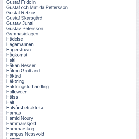
Gustaf Fridolin
Gustaf och Matilda Pettersson
Gustaf Retzius
Gustaf Skarsgård
Gustav Juntti
Gustav Petersson
Gymnasielagen
Hädelse
Hagamannen
Hagerstown
Hågkomst
Haiti
Håkan Nesser
Håkon Grøttland
Häktad
Häktning
Häktningsförhandling
Halloween
Hälsa
Halt
Halvårsbetraktelser
Hamas
Hamid Noury
Hammarskjöld
Hammarskog
Hampus Nessvold