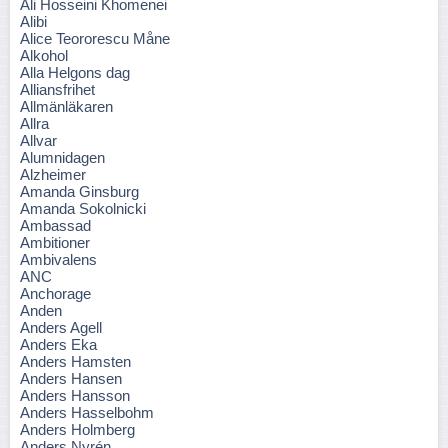
Ali Hosseini Khomenei
Alibi
Alice Teororescu Måne
Alkohol
Alla Helgons dag
Alliansfrihet
Allmänläkaren
Allra
Allvar
Alumnidagen
Alzheimer
Amanda Ginsburg
Amanda Sokolnicki
Ambassad
Ambitioner
Ambivalens
ANC
Anchorage
Anden
Anders Agell
Anders Eka
Anders Hamsten
Anders Hansen
Anders Hansson
Anders Hasselbohm
Anders Holmberg
Anders Nyrén