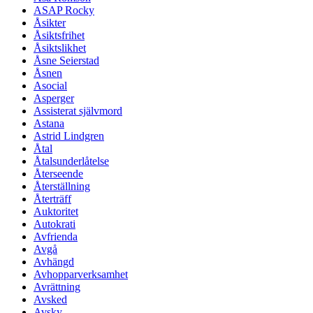
ASAP Rocky
Åsikter
Åsiktsfrihet
Åsiktslikhet
Åsne Seierstad
Åsnen
Asocial
Asperger
Assisterat självmord
Astana
Astrid Lindgren
Åtal
Åtalsunderlåtelse
Återseende
Återställning
Återträff
Auktoritet
Autokrati
Avfrienda
Avgå
Avhängd
Avhopparverksamhet
Avrättning
Avsked
Avsky