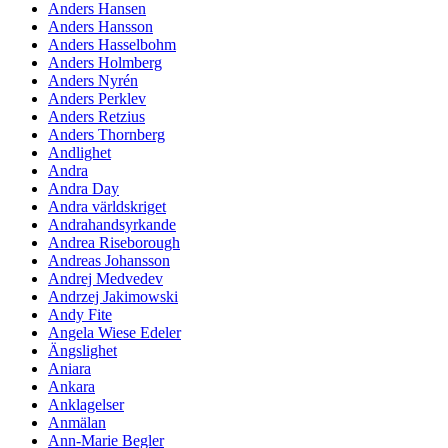
Anders Hansen
Anders Hansson
Anders Hasselbohm
Anders Holmberg
Anders Nyrén
Anders Perklev
Anders Retzius
Anders Thornberg
Andlighet
Andra
Andra Day
Andra världskriget
Andrahandsyrkande
Andrea Riseborough
Andreas Johansson
Andrej Medvedev
Andrzej Jakimowski
Andy Fite
Angela Wiese Edeler
Ängslighet
Aniara
Ankara
Anklagelser
Anmälan
Ann-Marie Begler