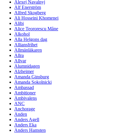
Alexej Navalnyj
Alf Enerström
Alfred Skogberg
Ali Hosseini Khomenei
Alibi
Alice Teororescu Måne
Alkohol
Alla Helgons dag
Alliansfrihet
Allmänläkaren
Allra
Allvar
Alumnidagen
Alzheimer
Amanda Ginsburg
Amanda Sokolnicki
Ambassad
Ambitioner
Ambivalens
ANC
Anchorage
Anden
Anders Agell
Anders Eka
Anders Hamsten