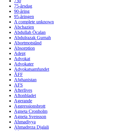
730
75-årsdag
90-åring
95-åringen
A complete unknown
Abchazien
Abdullah Öcalan
Abdulrazak Gurnah
Abortmotstånd
Absorption
Adept
Advokat
Advokater
Advokatsamfundet
ÅFF
Afghanistan
AFS
Afterlives
Aftonbladet
Agerande
Aggressionsbrott
Agneta Cronholm
Agneta Svensson
Ahmadiyya
Ahmadreza Djalali