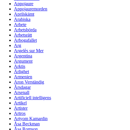
Appojaure
Appojauremorden
Aprilskämt
Arabiska
Arbete
Arbetsbörda
Arbetsrätt
Arbogafallet
Arg
Argelès sur Mer
Argentina
Argument
Arktis
Ärlighet
Armenien
Aron Verständig
Årsdagar
Arsenall
Artificiell intelligens
Artikel
Artister
Artros
Artyom Kamardin
Åsa Beckman
Åsa Romson