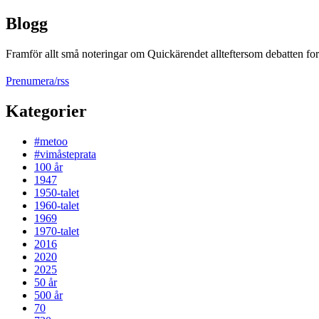
Blogg
Framför allt små noteringar om Quickärendet allteftersom debatten fort
Prenumera/rss
Kategorier
#metoo
#vimåsteprata
100 år
1947
1950-talet
1960-talet
1969
1970-talet
2016
2020
2025
50 år
500 år
70