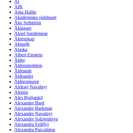
AI
AIK
Aina Hallin
Akademiska sjukhuset
Åke Sellström
Åklagare
Aksel Sandemose
Äktenskap
Aktuellt
Alaska
Albert Einstein
Ålder
Åldersproblem
Åldrande
Åldrandet
Äldreomsorg
Aleksej Navalnyj
Aleppo
Ales Bjaljatskij
Alexander Bard
Alexander Barkman
Alexander Navalnyj
Alexander Solzjenitsyn
Alexandra Erdélyi
Alexandra Pascalidou