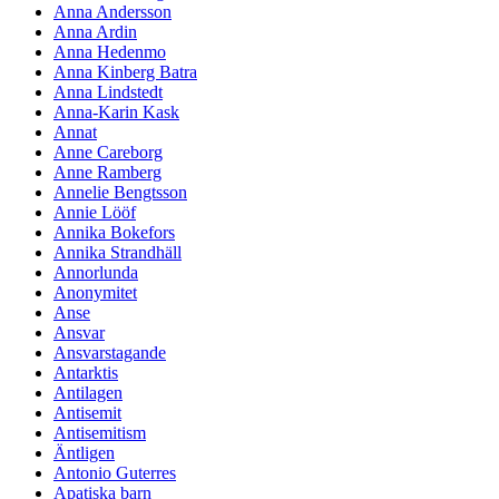
Anna Andersson
Anna Ardin
Anna Hedenmo
Anna Kinberg Batra
Anna Lindstedt
Anna-Karin Kask
Annat
Anne Careborg
Anne Ramberg
Annelie Bengtsson
Annie Lööf
Annika Bokefors
Annika Strandhäll
Annorlunda
Anonymitet
Anse
Ansvar
Ansvarstagande
Antarktis
Antilagen
Antisemit
Antisemitism
Äntligen
Antonio Guterres
Apatiska barn