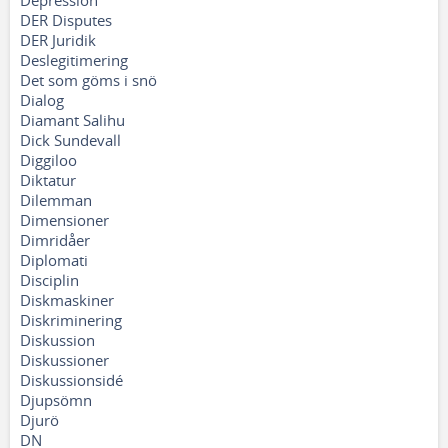
Depression
DER Disputes
DER Juridik
Deslegitimering
Det som göms i snö
Dialog
Diamant Salihu
Dick Sundevall
Diggiloo
Diktatur
Dilemman
Dimensioner
Dimridåer
Diplomati
Disciplin
Diskmaskiner
Diskriminering
Diskussion
Diskussioner
Diskussionsidé
Djupsömn
Djurö
DN