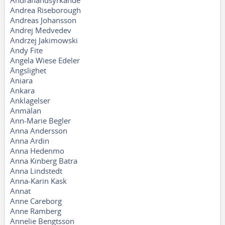
Andrahandsyrkande
Andrea Riseborough
Andreas Johansson
Andrej Medvedev
Andrzej Jakimowski
Andy Fite
Angela Wiese Edeler
Ängslighet
Aniara
Ankara
Anklagelser
Anmälan
Ann-Marie Begler
Anna Andersson
Anna Ardin
Anna Hedenmo
Anna Kinberg Batra
Anna Lindstedt
Anna-Karin Kask
Annat
Anne Careborg
Anne Ramberg
Annelie Bengtsson