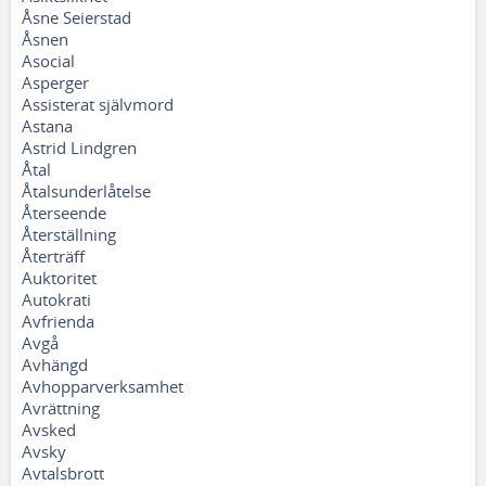
Åsne Seierstad
Åsnen
Asocial
Asperger
Assisterat självmord
Astana
Astrid Lindgren
Åtal
Åtalsunderlåtelse
Återseende
Återställning
Återträff
Auktoritet
Autokrati
Avfrienda
Avgå
Avhängd
Avhopparverksamhet
Avrättning
Avsked
Avsky
Avtalsbrott