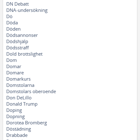
DN Debatt
DNA-undersökning
Dö
Döda
Döden
Dödsannonser
Dödshjälp
Dödsstraff
Dold brottslighet
Dom
Domar
Domare
Domarkurs
Domstolarna
Domstolars oberoende
Don DeLillo
Donald Trump
Doping
Dopning
Dorotea Bromberg
Döstädning
Drabbade