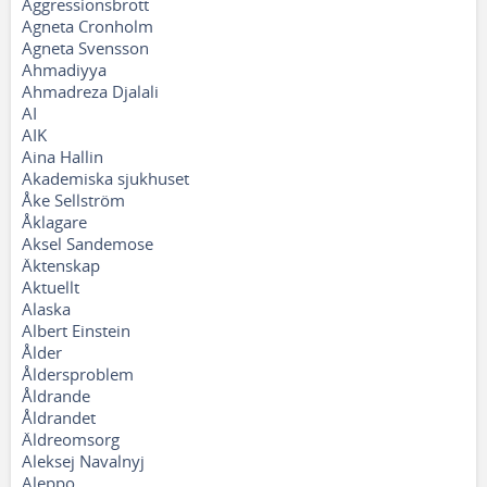
Aggressionsbrott
Agneta Cronholm
Agneta Svensson
Ahmadiyya
Ahmadreza Djalali
AI
AIK
Aina Hallin
Akademiska sjukhuset
Åke Sellström
Åklagare
Aksel Sandemose
Äktenskap
Aktuellt
Alaska
Albert Einstein
Ålder
Åldersproblem
Åldrande
Åldrandet
Äldreomsorg
Aleksej Navalnyj
Aleppo