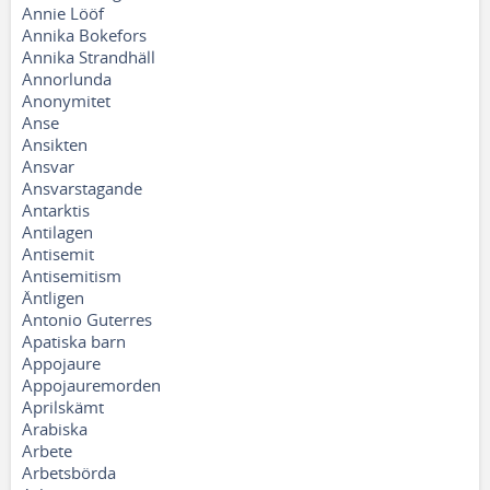
Annie Lööf
Annika Bokefors
Annika Strandhäll
Annorlunda
Anonymitet
Anse
Ansikten
Ansvar
Ansvarstagande
Antarktis
Antilagen
Antisemit
Antisemitism
Äntligen
Antonio Guterres
Apatiska barn
Appojaure
Appojauremorden
Aprilskämt
Arabiska
Arbete
Arbetsbörda