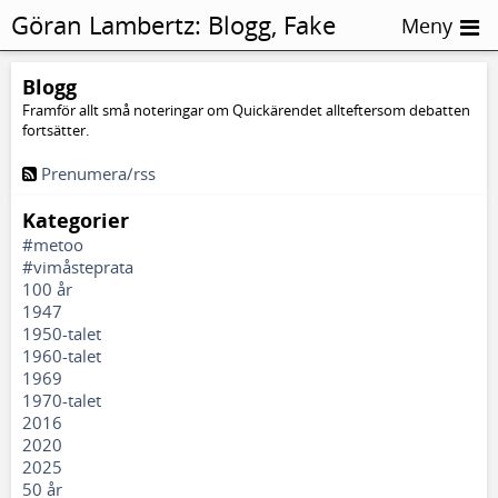
Göran Lambertz:
Blogg, Fake
Meny
news
Blogg
Framför allt små noteringar om Quickärendet allteftersom debatten
fortsätter.
Prenumera/rss
Kategorier
#metoo
#vimåsteprata
100 år
1947
1950-talet
1960-talet
1969
1970-talet
2016
2020
2025
50 år