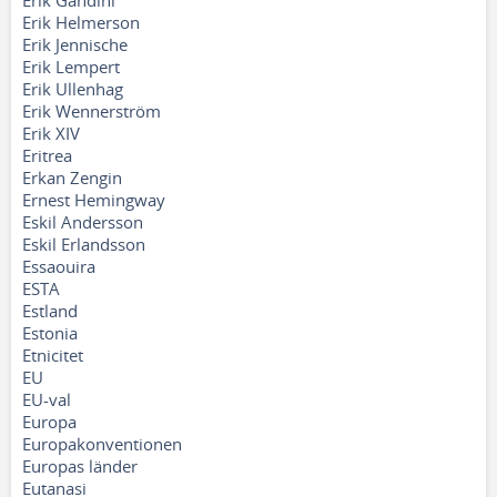
Erik Gandini
Erik Helmerson
Erik Jennische
Erik Lempert
Erik Ullenhag
Erik Wennerström
Erik XIV
Eritrea
Erkan Zengin
Ernest Hemingway
Eskil Andersson
Eskil Erlandsson
Essaouira
ESTA
Estland
Estonia
Etnicitet
EU
EU-val
Europa
Europakonventionen
Europas länder
Eutanasi