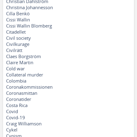
Christian Dahlström
Christina Johannesson
Cilla Benkö
Cissi Wallin
Cissi Wallin Blomberg
Citadellet
Civil society
Civilkurage
Civilrätt
Claes Borgström
Claire Martin
Cold war
Collateral murder
Colombia
Coronakommissionen
Coronasmittan
Coronatider
Costa Rica
Covid
Covid-19
Craig Williamson
Cykel
Cynism