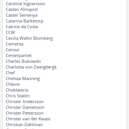
Caroline Ingvarsson
Casten Almqvist
Caster Semenya
Catarina Barketorp
Catrine da Costa
CCW
Cecilia Wallin Blomberg
Cementa
Censur
Centerpartiet
Charles Bukowski
Charlotta von Zweigbergk
Chef
Chelsea Manning
Chèvre
Choklateria
Chris Stattin
Christer Andersson
Christer Danielsson
Christer Pettersson
Christer van der Kwast
Christian Dahlman