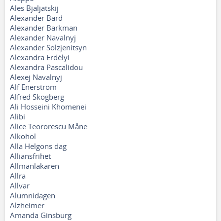
Ales Bjaljatskij
Alexander Bard
Alexander Barkman
Alexander Navalnyj
Alexander Solzjenitsyn
Alexandra Erdélyi
Alexandra Pascalidou
Alexej Navalnyj
Alf Enerström
Alfred Skogberg
Ali Hosseini Khomenei
Alibi
Alice Teororescu Måne
Alkohol
Alla Helgons dag
Alliansfrihet
Allmänläkaren
Allra
Allvar
Alumnidagen
Alzheimer
Amanda Ginsburg