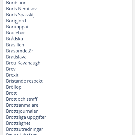
Bordsbön
Boris Nemtsov
Boris Spasskij
Bortgjord
Borttappat
Boulebar
Brådska
Brasilien
Brasomdetär
Bratislava
Brett Kavanaugh
Brev
Brexit
Bristande respekt
Bröllop
Brott
Brott och straff
Brottsanmälare
Brottsjournalen
Brottsliga uppgifter
Brottslighet
Brottsutredningar