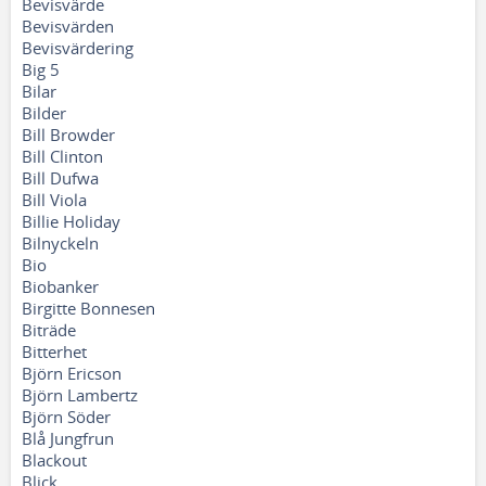
Bevisvärde
Bevisvärden
Bevisvärdering
Big 5
Bilar
Bilder
Bill Browder
Bill Clinton
Bill Dufwa
Bill Viola
Billie Holiday
Bilnyckeln
Bio
Biobanker
Birgitte Bonnesen
Biträde
Bitterhet
Björn Ericson
Björn Lambertz
Björn Söder
Blå Jungfrun
Blackout
Blick