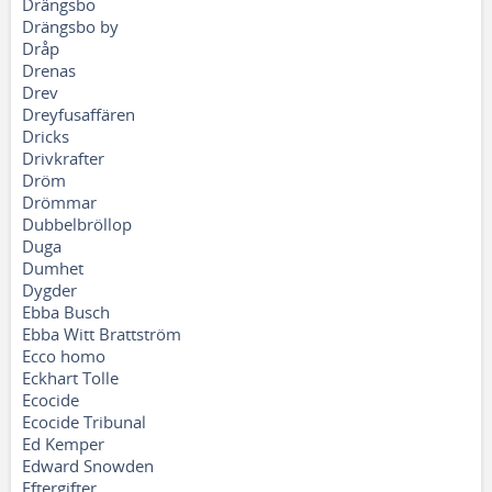
Drängsbo
Drängsbo by
Dråp
Drenas
Drev
Dreyfusaffären
Dricks
Drivkrafter
Dröm
Drömmar
Dubbelbröllop
Duga
Dumhet
Dygder
Ebba Busch
Ebba Witt Brattström
Ecco homo
Eckhart Tolle
Ecocide
Ecocide Tribunal
Ed Kemper
Edward Snowden
Eftergifter