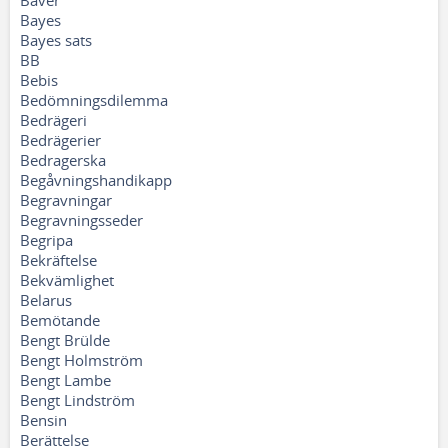
Bäver
Bayes
Bayes sats
BB
Bebis
Bedömningsdilemma
Bedrägeri
Bedrägerier
Bedragerska
Begåvningshandikapp
Begravningar
Begravningsseder
Begripa
Bekräftelse
Bekvämlighet
Belarus
Bemötande
Bengt Brülde
Bengt Holmström
Bengt Lambe
Bengt Lindström
Bensin
Berättelse