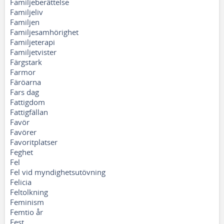
Familjeberättelse
Familjeliv
Familjen
Familjesamhörighet
Familjeterapi
Familjetvister
Färgstark
Farmor
Färöarna
Fars dag
Fattigdom
Fattigfällan
Favör
Favörer
Favoritplatser
Feghet
Fel
Fel vid myndighetsutövning
Felicia
Feltolkning
Feminism
Femtio år
Fest