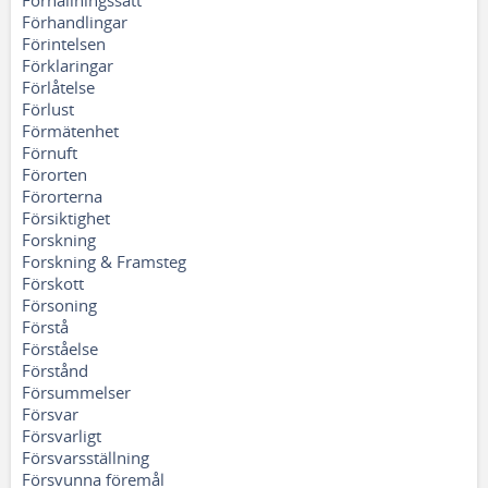
Förhållningssätt
Förhandlingar
Förintelsen
Förklaringar
Förlåtelse
Förlust
Förmätenhet
Förnuft
Förorten
Förorterna
Försiktighet
Forskning
Forskning & Framsteg
Förskott
Försoning
Förstå
Förståelse
Förstånd
Försummelser
Försvar
Försvarligt
Försvarsställning
Försvunna föremål