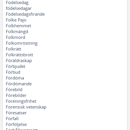
Födelsedag
födelsedagar
Födelsedagsfirande
Folke Pajo
Folkhemmet
Folkmängd
Folkmord
Folkomröstning
Folkrätt
Folkrättsbrott
Föräldraskap
Förbjudet
Förbud
Fördöma
Fördömande
Förebild
Förebilder
Föreningsfrihet
Forensisk vetenskap
Föresatser
Förfall
Förföljelse