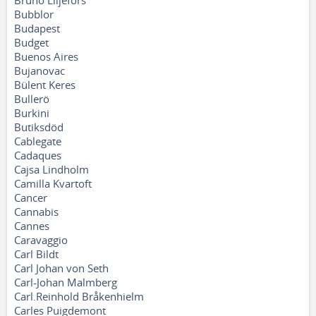
Bruno Liljefors
Bubblor
Budapest
Budget
Buenos Aires
Bujanovac
Bülent Keres
Bullerö
Burkini
Butiksdöd
Cablegate
Cadaques
Cajsa Lindholm
Camilla Kvartoft
Cancer
Cannabis
Cannes
Caravaggio
Carl Bildt
Carl Johan von Seth
Carl-Johan Malmberg
Carl.Reinhold Bråkenhielm
Carles Puigdemont