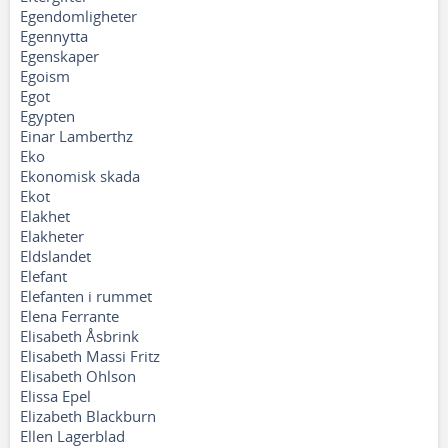
Egendomligheter
Egennytta
Egenskaper
Egoism
Egot
Egypten
Einar Lamberthz
Eko
Ekonomisk skada
Ekot
Elakhet
Elakheter
Eldslandet
Elefant
Elefanten i rummet
Elena Ferrante
Elisabeth Åsbrink
Elisabeth Massi Fritz
Elisabeth Ohlson
Elissa Epel
Elizabeth Blackburn
Ellen Lagerblad