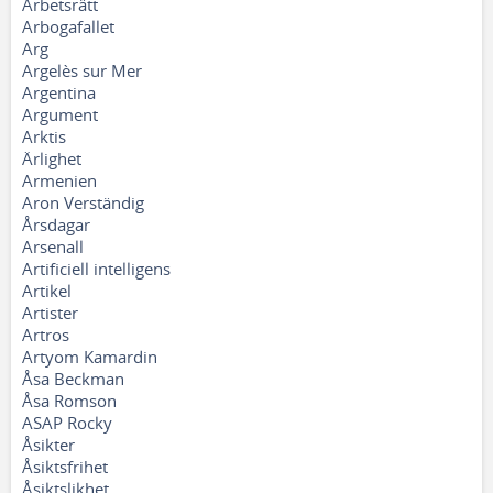
Arbetsrätt
Arbogafallet
Arg
Argelès sur Mer
Argentina
Argument
Arktis
Ärlighet
Armenien
Aron Verständig
Årsdagar
Arsenall
Artificiell intelligens
Artikel
Artister
Artros
Artyom Kamardin
Åsa Beckman
Åsa Romson
ASAP Rocky
Åsikter
Åsiktsfrihet
Åsiktslikhet