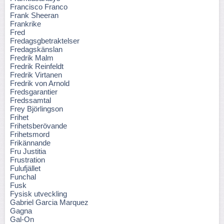
Francisco Franco
Frank Sheeran
Frankrike
Fred
Fredagsgbetraktelser
Fredagskänslan
Fredrik Malm
Fredrik Reinfeldt
Fredrik Virtanen
Fredrik von Arnold
Fredsgarantier
Fredssamtal
Frey Björlingson
Frihet
Frihetsberövande
Frihetsmord
Frikännande
Fru Justitia
Frustration
Fulufjället
Funchal
Fusk
Fysisk utveckling
Gabriel Garcia Marquez
Gagna
Gal-On