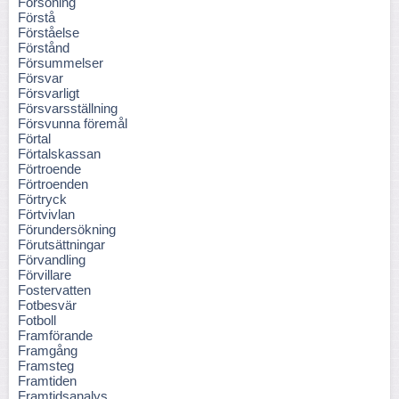
Försoning
Förstå
Förståelse
Förstånd
Försummelser
Försvar
Försvarligt
Försvarsställning
Försvunna föremål
Förtal
Förtalskassan
Förtroende
Förtroenden
Förtryck
Förtvivlan
Förundersökning
Förutsättningar
Förvandling
Förvillare
Fostervatten
Fotbesvär
Fotboll
Framförande
Framgång
Framsteg
Framtiden
Framtidsanalys