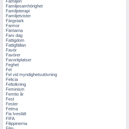
Familjen
Familjesamhörighet
Familjeterapi
Familjetvister
Färgstark
Farmor
Färöarna
Fars dag
Fattigdom
Fattigfällan
Favör
Favörer
Favoritplatser
Feghet
Fel
Fel vid myndighetsutövning
Felicia
Feltolkning
Feminism
Femtio år
Fest
Fester
Fetma
Fia Iveslätt
FIFA
Filippinerna
Film