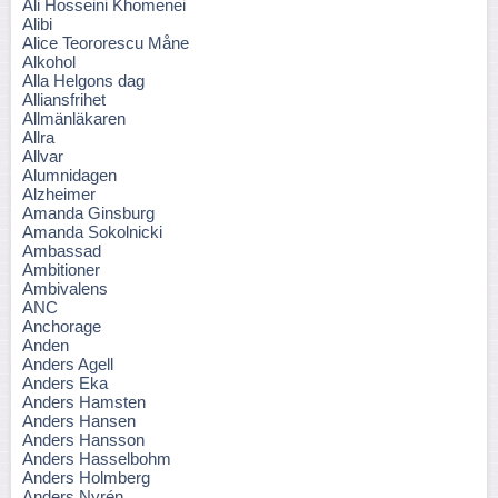
Ali Hosseini Khomenei
Alibi
Alice Teororescu Måne
Alkohol
Alla Helgons dag
Alliansfrihet
Allmänläkaren
Allra
Allvar
Alumnidagen
Alzheimer
Amanda Ginsburg
Amanda Sokolnicki
Ambassad
Ambitioner
Ambivalens
ANC
Anchorage
Anden
Anders Agell
Anders Eka
Anders Hamsten
Anders Hansen
Anders Hansson
Anders Hasselbohm
Anders Holmberg
Anders Nyrén