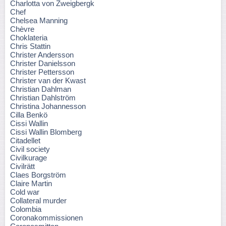
Charlotta von Zweigbergk
Chef
Chelsea Manning
Chèvre
Choklateria
Chris Stattin
Christer Andersson
Christer Danielsson
Christer Pettersson
Christer van der Kwast
Christian Dahlman
Christian Dahlström
Christina Johannesson
Cilla Benkö
Cissi Wallin
Cissi Wallin Blomberg
Citadellet
Civil society
Civilkurage
Civilrätt
Claes Borgström
Claire Martin
Cold war
Collateral murder
Colombia
Coronakommissionen