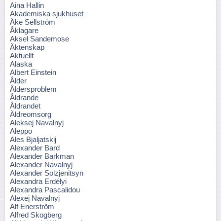
Aina Hallin
Akademiska sjukhuset
Åke Sellström
Åklagare
Aksel Sandemose
Äktenskap
Aktuellt
Alaska
Albert Einstein
Ålder
Åldersproblem
Åldrande
Åldrandet
Äldreomsorg
Aleksej Navalnyj
Aleppo
Ales Bjaljatskij
Alexander Bard
Alexander Barkman
Alexander Navalnyj
Alexander Solzjenitsyn
Alexandra Erdélyi
Alexandra Pascalidou
Alexej Navalnyj
Alf Enerström
Alfred Skogberg