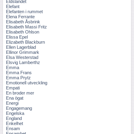
Eldslandet
Elefant
Elefanten i rummet
Elena Ferrante
Elisabeth Åsbrink
Elisabeth Massi Fritz
Elisabeth Ohlson
Elissa Epel
Elizabeth Blackburn
Ellen Lagerblad
Ellinor Grimmark
Elsa Westerstad
Elsvig Lamberthz
Emma
Emma Frans
Emma Prytz
Emotionell utveckling
Empati
En broder mer
Ena ögat
Energi
Engagemang
Engelska
England
Enkelhet
Ensam
Ensamhet