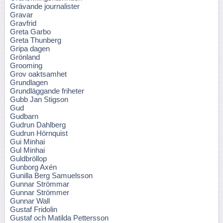
Grävande journalister
Gravar
Gravfrid
Greta Garbo
Greta Thunberg
Gripa dagen
Grönland
Grooming
Grov oaktsamhet
Grundlagen
Grundläggande friheter
Gubb Jan Stigson
Gud
Gudbarn
Gudrun Dahlberg
Gudrun Hörnquist
Gui Minhai
Gul Minhai
Guldbröllop
Gunborg Axén
Gunilla Berg Samuelsson
Gunnar Strömmar
Gunnar Strömmer
Gunnar Wall
Gustaf Fridolin
Gustaf och Matilda Pettersson