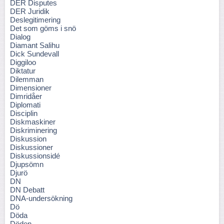
DER Disputes
DER Juridik
Deslegitimering
Det som göms i snö
Dialog
Diamant Salihu
Dick Sundevall
Diggiloo
Diktatur
Dilemman
Dimensioner
Dimridåer
Diplomati
Disciplin
Diskmaskiner
Diskriminering
Diskussion
Diskussioner
Diskussionsidé
Djupsömn
Djurö
DN
DN Debatt
DNA-undersökning
Dö
Döda
Döden