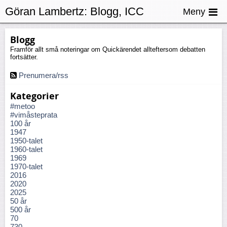
Göran Lambertz:
Blogg, ICC
Meny
Blogg
Framför allt små noteringar om Quickärendet allteftersom debatten
fortsätter.
Prenumera/rss
Kategorier
#metoo
#vimåsteprata
100 år
1947
1950-talet
1960-talet
1969
1970-talet
2016
2020
2025
50 år
500 år
70
730