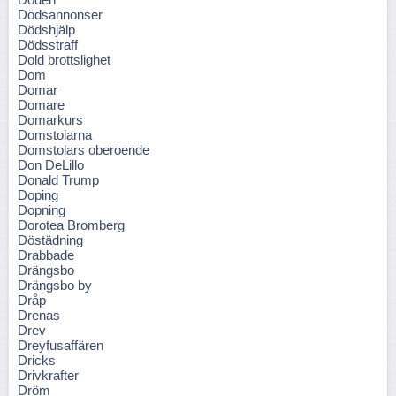
Dödsannonser
Dödshjälp
Dödsstraff
Dold brottslighet
Dom
Domar
Domare
Domarkurs
Domstolarna
Domstolars oberoende
Don DeLillo
Donald Trump
Doping
Dopning
Dorotea Bromberg
Döstädning
Drabbade
Drängsbo
Drängsbo by
Dråp
Drenas
Drev
Dreyfusaffären
Dricks
Drivkrafter
Dröm