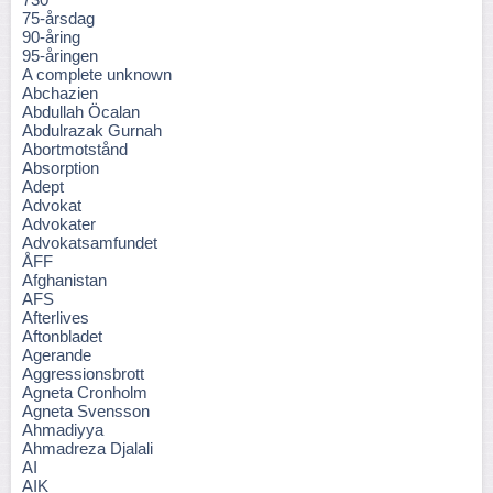
75-årsdag
90-åring
95-åringen
A complete unknown
Abchazien
Abdullah Öcalan
Abdulrazak Gurnah
Abortmotstånd
Absorption
Adept
Advokat
Advokater
Advokatsamfundet
ÅFF
Afghanistan
AFS
Afterlives
Aftonbladet
Agerande
Aggressionsbrott
Agneta Cronholm
Agneta Svensson
Ahmadiyya
Ahmadreza Djalali
AI
AIK