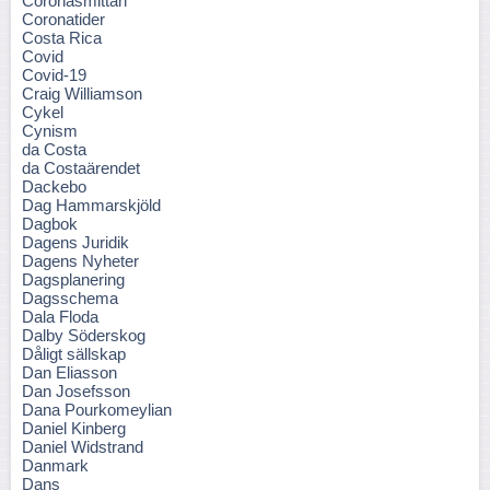
Coronasmittan
Coronatider
Costa Rica
Covid
Covid-19
Craig Williamson
Cykel
Cynism
da Costa
da Costaärendet
Dackebo
Dag Hammarskjöld
Dagbok
Dagens Juridik
Dagens Nyheter
Dagsplanering
Dagsschema
Dala Floda
Dalby Söderskog
Dåligt sällskap
Dan Eliasson
Dan Josefsson
Dana Pourkomeylian
Daniel Kinberg
Daniel Widstrand
Danmark
Dans