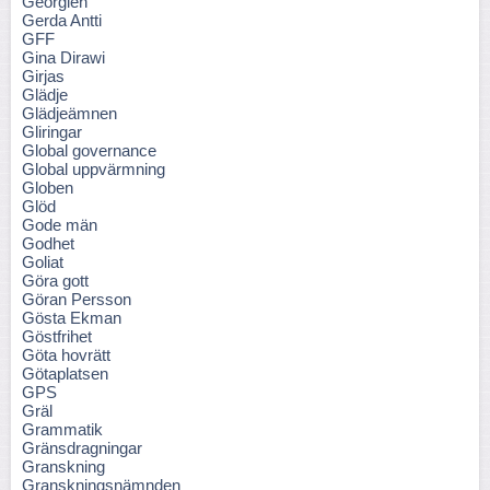
Georgien
Gerda Antti
GFF
Gina Dirawi
Girjas
Glädje
Glädjeämnen
Gliringar
Global governance
Global uppvärmning
Globen
Glöd
Gode män
Godhet
Goliat
Göra gott
Göran Persson
Gösta Ekman
Göstfrihet
Göta hovrätt
Götaplatsen
GPS
Gräl
Grammatik
Gränsdragningar
Granskning
Granskningsnämnden