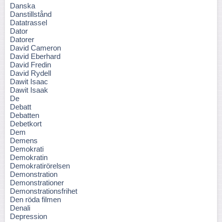
Danska
Danstillstånd
Datatrassel
Dator
Datorer
David Cameron
David Eberhard
David Fredin
David Rydell
Dawit Isaac
Dawit Isaak
De
Debatt
Debatten
Debetkort
Dem
Demens
Demokrati
Demokratin
Demokratirörelsen
Demonstration
Demonstrationer
Demonstrationsfrihet
Den röda filmen
Denali
Depression