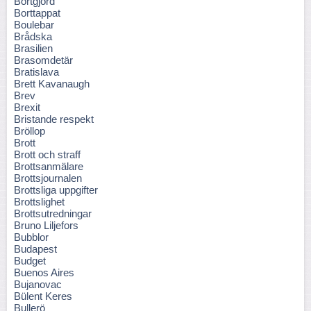
Bortgjord
Borttappat
Boulebar
Brådska
Brasilien
Brasomdetär
Bratislava
Brett Kavanaugh
Brev
Brexit
Bristande respekt
Bröllop
Brott
Brott och straff
Brottsanmälare
Brottsjournalen
Brottsliga uppgifter
Brottslighet
Brottsutredningar
Bruno Liljefors
Bubblor
Budapest
Budget
Buenos Aires
Bujanovac
Bülent Keres
Bullerö