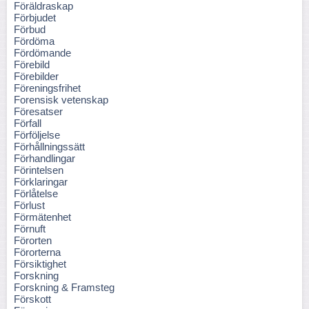
Föräldraskap
Förbjudet
Förbud
Fördöma
Fördömande
Förebild
Förebilder
Föreningsfrihet
Forensisk vetenskap
Föresatser
Förfall
Förföljelse
Förhållningssätt
Förhandlingar
Förintelsen
Förklaringar
Förlåtelse
Förlust
Förmätenhet
Förnuft
Förorten
Förorterna
Försiktighet
Forskning
Forskning & Framsteg
Förskott