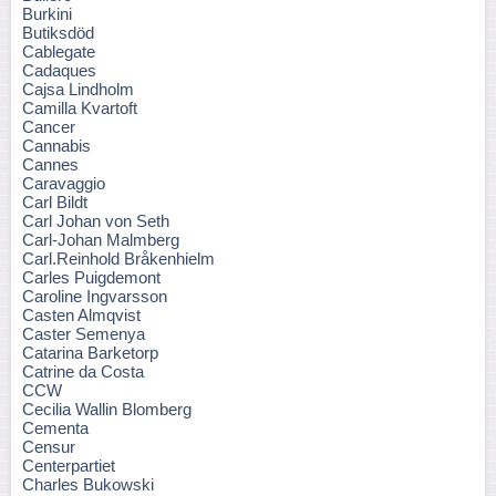
Burkini
Butiksdöd
Cablegate
Cadaques
Cajsa Lindholm
Camilla Kvartoft
Cancer
Cannabis
Cannes
Caravaggio
Carl Bildt
Carl Johan von Seth
Carl-Johan Malmberg
Carl.Reinhold Bråkenhielm
Carles Puigdemont
Caroline Ingvarsson
Casten Almqvist
Caster Semenya
Catarina Barketorp
Catrine da Costa
CCW
Cecilia Wallin Blomberg
Cementa
Censur
Centerpartiet
Charles Bukowski