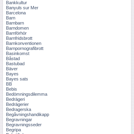
Bankkultur
Banyuls sur Mer
Barcelona
Barn
Barnbarn
Barndomen
Barnförhör
Barnfridsbrott
Barnkonventionen
Barnpornografibrott
Basinkomst
Båstad
Bastubad
Bäver
Bayes
Bayes sats
BB
Bebis
Bedömningsdilemma
Bedrägeri
Bedrägerier
Bedragerska
Begåvningshandikapp
Begravningar
Begravningsseder
Begripa