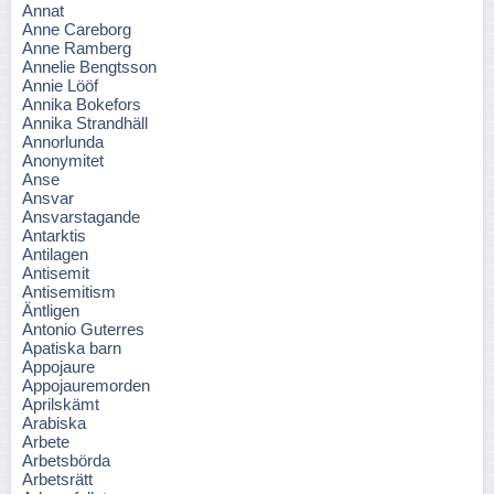
Annat
Anne Careborg
Anne Ramberg
Annelie Bengtsson
Annie Lööf
Annika Bokefors
Annika Strandhäll
Annorlunda
Anonymitet
Anse
Ansvar
Ansvarstagande
Antarktis
Antilagen
Antisemit
Antisemitism
Äntligen
Antonio Guterres
Apatiska barn
Appojaure
Appojauremorden
Aprilskämt
Arabiska
Arbete
Arbetsbörda
Arbetsrätt