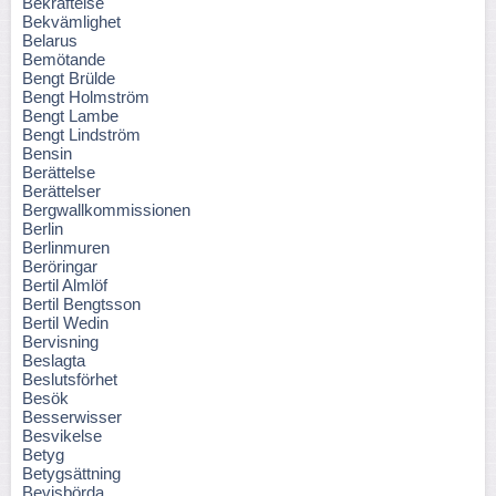
Bekräftelse
Bekvämlighet
Belarus
Bemötande
Bengt Brülde
Bengt Holmström
Bengt Lambe
Bengt Lindström
Bensin
Berättelse
Berättelser
Bergwallkommissionen
Berlin
Berlinmuren
Beröringar
Bertil Almlöf
Bertil Bengtsson
Bertil Wedin
Bervisning
Beslagta
Beslutsförhet
Besök
Besserwisser
Besvikelse
Betyg
Betygsättning
Bevisbörda