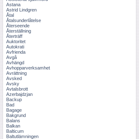
Astana
Astrid Lindgren
Åtal
Åtalsunderlåtelse
Återseende
Återställning
Återträff
Auktoritet
Autokrati
Avfrienda
Avgå
Avhängd
Avhopparverksamhet
Avrättning
Avsked
Avsky
Avtalsbrott
Azerbajdzjan
Backup
Bad
Bagage
Bakgrund
Balans
Balkan
Balticum
Baltutlämningen