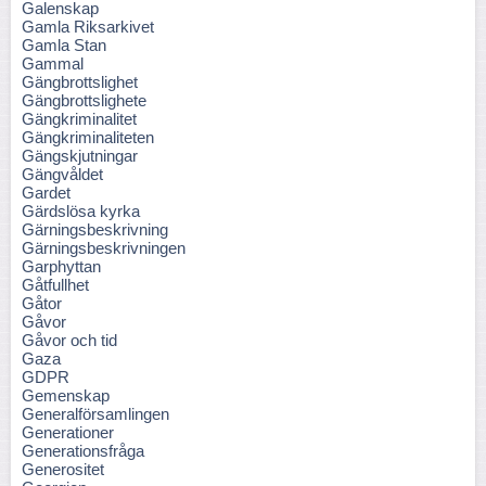
Galenskap
Gamla Riksarkivet
Gamla Stan
Gammal
Gängbrottslighet
Gängbrottslighete
Gängkriminalitet
Gängkriminaliteten
Gängskjutningar
Gängvåldet
Gardet
Gärdslösa kyrka
Gärningsbeskrivning
Gärningsbeskrivningen
Garphyttan
Gåtfullhet
Gåtor
Gåvor
Gåvor och tid
Gaza
GDPR
Gemenskap
Generalförsamlingen
Generationer
Generationsfråga
Generositet