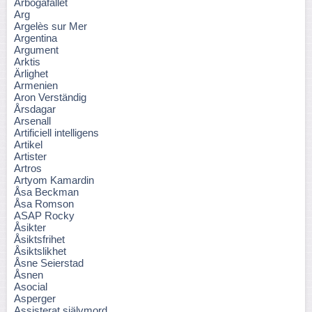
Arbogafallet
Arg
Argelès sur Mer
Argentina
Argument
Arktis
Ärlighet
Armenien
Aron Verständig
Årsdagar
Arsenall
Artificiell intelligens
Artikel
Artister
Artros
Artyom Kamardin
Åsa Beckman
Åsa Romson
ASAP Rocky
Åsikter
Åsiktsfrihet
Åsiktslikhet
Åsne Seierstad
Åsnen
Asocial
Asperger
Assisterat självmord