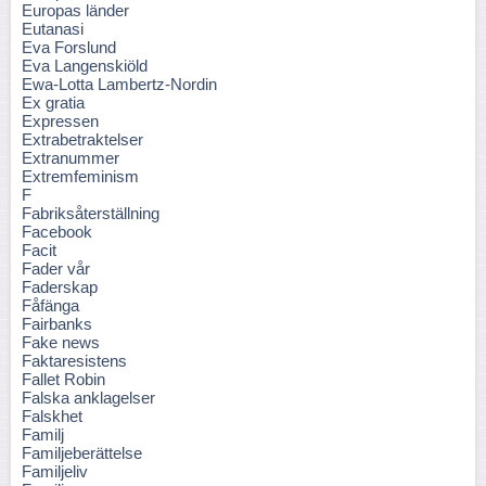
Europas länder
Eutanasi
Eva Forslund
Eva Langenskiöld
Ewa-Lotta Lambertz-Nordin
Ex gratia
Expressen
Extrabetraktelser
Extranummer
Extremfeminism
F
Fabriksåterställning
Facebook
Facit
Fader vår
Faderskap
Fåfänga
Fairbanks
Fake news
Faktaresistens
Fallet Robin
Falska anklagelser
Falskhet
Familj
Familjeberättelse
Familjeliv