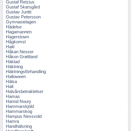
Gustaf Retzius
Gustaf Skarsgård
Gustav Juntti
Gustav Petersson
Gymnasielagen
Hädelse
Hagamannen
Hagerstown
Hågkomst
Haiti
Håkan Nesser
Håkon Grøttland
Häktad
Häktning
Häktningsförhandling
Halloween
Hälsa
Halt
Halvårsbetraktelser
Hamas
Hamid Noury
Hammarskjöld
Hammarskog
Hampus Nessvold
Hamra
Handhälsning