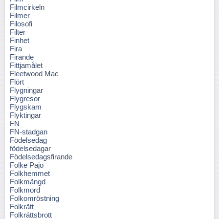
Filmcirkeln
Filmer
Filosofi
Filter
Finhet
Fira
Firande
Fittjamålet
Fleetwood Mac
Flört
Flygningar
Flygresor
Flygskam
Flyktingar
FN
FN-stadgan
Födelsedag
födelsedagar
Födelsedagsfirande
Folke Pajo
Folkhemmet
Folkmängd
Folkmord
Folkomröstning
Folkrätt
Folkrättsbrott