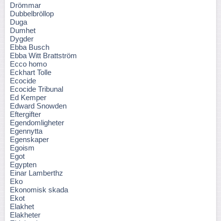
Drömmar
Dubbelbröllop
Duga
Dumhet
Dygder
Ebba Busch
Ebba Witt Brattström
Ecco homo
Eckhart Tolle
Ecocide
Ecocide Tribunal
Ed Kemper
Edward Snowden
Eftergifter
Egendomligheter
Egennytta
Egenskaper
Egoism
Egot
Egypten
Einar Lamberthz
Eko
Ekonomisk skada
Ekot
Elakhet
Elakheter