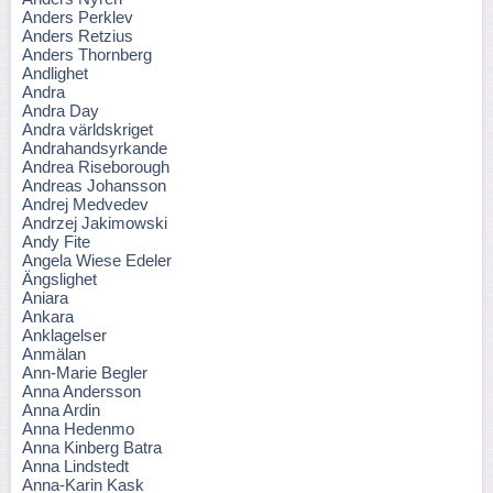
Anders Perklev
Anders Retzius
Anders Thornberg
Andlighet
Andra
Andra Day
Andra världskriget
Andrahandsyrkande
Andrea Riseborough
Andreas Johansson
Andrej Medvedev
Andrzej Jakimowski
Andy Fite
Angela Wiese Edeler
Ängslighet
Aniara
Ankara
Anklagelser
Anmälan
Ann-Marie Begler
Anna Andersson
Anna Ardin
Anna Hedenmo
Anna Kinberg Batra
Anna Lindstedt
Anna-Karin Kask