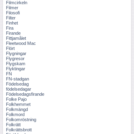
Filmcirkeln
Filmer
Filosofi
Filter
Finhet
Fira
Firande
Fittjamålet
Fleetwood Mac
Flört
Flygningar
Flygresor
Flygskam
Flyktingar
FN
FN-stadgan
Födelsedag
födelsedagar
Födelsedagsfirande
Folke Pajo
Folkhemmet
Folkmängd
Folkmord
Folkomröstning
Folkrätt
Folkrättsbrott