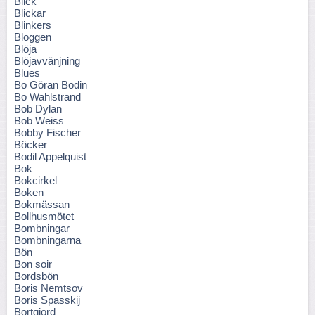
Blick
Blickar
Blinkers
Bloggen
Blöja
Blöjavvänjning
Blues
Bo Göran Bodin
Bo Wahlstrand
Bob Dylan
Bob Weiss
Bobby Fischer
Böcker
Bodil Appelquist
Bok
Bokcirkel
Boken
Bokmässan
Bollhusmötet
Bombningar
Bombningarna
Bön
Bon soir
Bordsbön
Boris Nemtsov
Boris Spasskij
Bortgjord