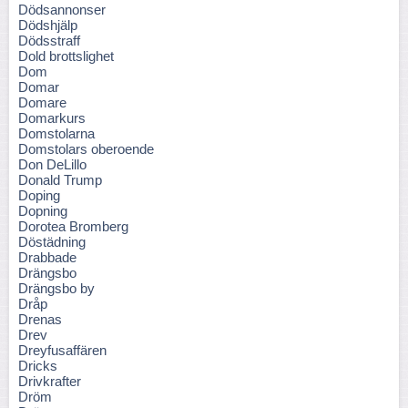
Dödsannonser
Dödshjälp
Dödsstraff
Dold brottslighet
Dom
Domar
Domare
Domarkurs
Domstolarna
Domstolars oberoende
Don DeLillo
Donald Trump
Doping
Dopning
Dorotea Bromberg
Döstädning
Drabbade
Drängsbo
Drängsbo by
Dråp
Drenas
Drev
Dreyfusaffären
Dricks
Drivkrafter
Dröm