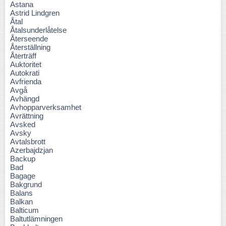
Astana
Astrid Lindgren
Åtal
Åtalsunderlåtelse
Återseende
Återställning
Återträff
Auktoritet
Autokrati
Avfrienda
Avgå
Avhängd
Avhopparverksamhet
Avrättning
Avsked
Avsky
Avtalsbrott
Azerbajdzjan
Backup
Bad
Bagage
Bakgrund
Balans
Balkan
Balticum
Baltutlämningen