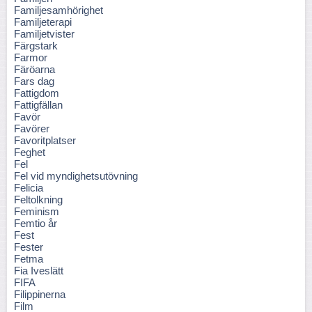
Familjesamhörighet
Familjeterapi
Familjetvister
Färgstark
Farmor
Färöarna
Fars dag
Fattigdom
Fattigfällan
Favör
Favörer
Favoritplatser
Feghet
Fel
Fel vid myndighetsutövning
Felicia
Feltolkning
Feminism
Femtio år
Fest
Fester
Fetma
Fia Iveslätt
FIFA
Filippinerna
Film