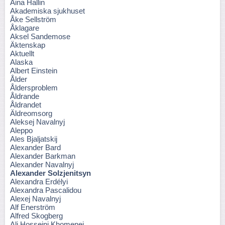
Aina Hallin
Akademiska sjukhuset
Åke Sellström
Åklagare
Aksel Sandemose
Äktenskap
Aktuellt
Alaska
Albert Einstein
Ålder
Åldersproblem
Åldrande
Åldrandet
Äldreomsorg
Aleksej Navalnyj
Aleppo
Ales Bjaljatskij
Alexander Bard
Alexander Barkman
Alexander Navalnyj
Alexander Solzjenitsyn
Alexandra Erdélyi
Alexandra Pascalidou
Alexej Navalnyj
Alf Enerström
Alfred Skogberg
Ali Hosseini Khomenei