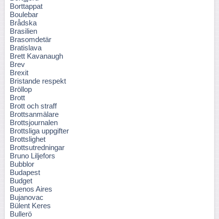
Borttappat
Boulebar
Brådska
Brasilien
Brasomdetär
Bratislava
Brett Kavanaugh
Brev
Brexit
Bristande respekt
Bröllop
Brott
Brott och straff
Brottsanmälare
Brottsjournalen
Brottsliga uppgifter
Brottslighet
Brottsutredningar
Bruno Liljefors
Bubblor
Budapest
Budget
Buenos Aires
Bujanovac
Bülent Keres
Bullerö