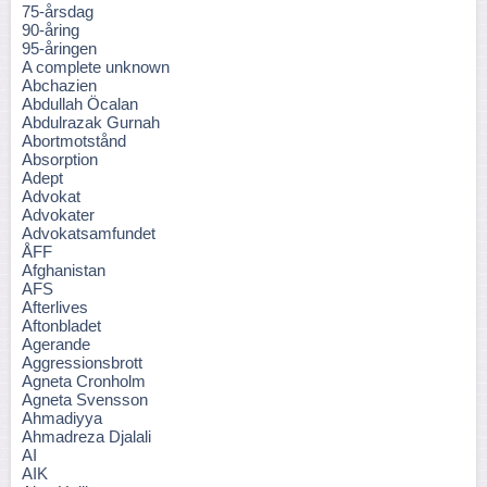
75-årsdag
90-åring
95-åringen
A complete unknown
Abchazien
Abdullah Öcalan
Abdulrazak Gurnah
Abortmotstånd
Absorption
Adept
Advokat
Advokater
Advokatsamfundet
ÅFF
Afghanistan
AFS
Afterlives
Aftonbladet
Agerande
Aggressionsbrott
Agneta Cronholm
Agneta Svensson
Ahmadiyya
Ahmadreza Djalali
AI
AIK