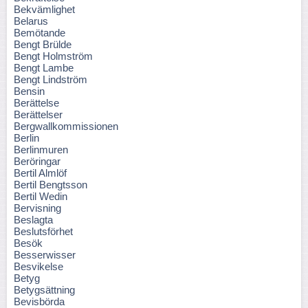
Bekvämlighet
Belarus
Bemötande
Bengt Brülde
Bengt Holmström
Bengt Lambe
Bengt Lindström
Bensin
Berättelse
Berättelser
Bergwallkommissionen
Berlin
Berlinmuren
Beröringar
Bertil Almlöf
Bertil Bengtsson
Bertil Wedin
Bervisning
Beslagta
Beslutsförhet
Besök
Besserwisser
Besvikelse
Betyg
Betygsättning
Bevisbörda