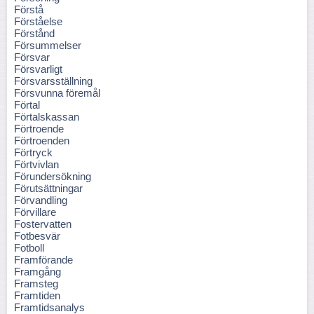
Förstå
Förståelse
Förstånd
Försummelser
Försvar
Försvarligt
Försvarsställning
Försvunna föremål
Förtal
Förtalskassan
Förtroende
Förtroenden
Förtryck
Förtvivlan
Förundersökning
Förutsättningar
Förvandling
Förvillare
Fostervatten
Fotbesvär
Fotboll
Framförande
Framgång
Framsteg
Framtiden
Framtidsanalys