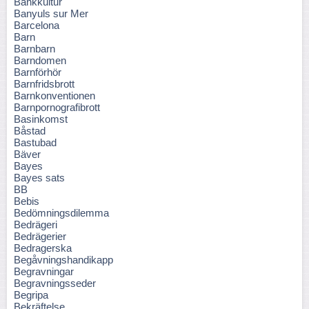
Bankkultur
Banyuls sur Mer
Barcelona
Barn
Barnbarn
Barndomen
Barnförhör
Barnfridsbrott
Barnkonventionen
Barnpornografibrott
Basinkomst
Båstad
Bastubad
Bäver
Bayes
Bayes sats
BB
Bebis
Bedömningsdilemma
Bedrägeri
Bedrägerier
Bedragerska
Begåvningshandikapp
Begravningar
Begravningsseder
Begripa
Bekräftelse