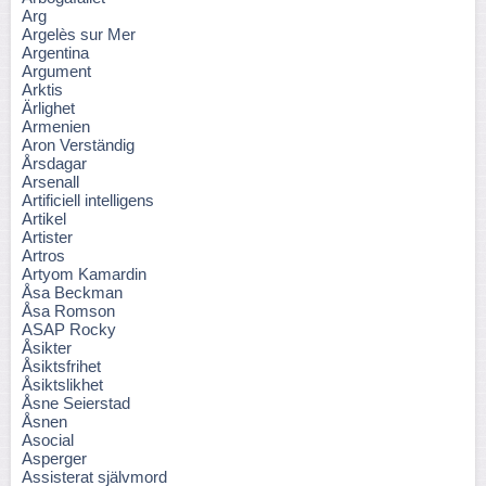
Arg
Argelès sur Mer
Argentina
Argument
Arktis
Ärlighet
Armenien
Aron Verständig
Årsdagar
Arsenall
Artificiell intelligens
Artikel
Artister
Artros
Artyom Kamardin
Åsa Beckman
Åsa Romson
ASAP Rocky
Åsikter
Åsiktsfrihet
Åsiktslikhet
Åsne Seierstad
Åsnen
Asocial
Asperger
Assisterat självmord