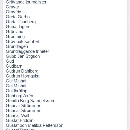
Grävande journalister
Gravar
Gravfrid
Greta Garbo
Greta Thunberg
Gripa dagen
Grönland
Grooming
Grov oaktsamhet
Grundlagen
Grundläggande friheter
Gubb Jan Stigson
Gud
Gudbarn
Gudrun Dahlberg
Gudrun Hörnquist
Gui Minhai
Gul Minhai
Guldbröllop
Gunborg Axén
Gunilla Berg Samuelsson
Gunnar Strömmar
Gunnar Strömmer
Gunnar Wall
Gustaf Fridolin
Gustaf och Matilda Pettersson