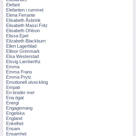
Elefant
Elefanten i rummet
Elena Ferrante
Elisabeth Åsbrink
Elisabeth Massi Fritz
Elisabeth Ohlson
Elissa Epel
Elizabeth Blackburn
Ellen Lagerblad
Ellinor Grimmark
Elsa Westerstad
Elsvig Lamberthz
Emma
Emma Frans
Emma Prytz
Emotionell utveckling
Empati
En broder mer
Ena ögat
Energi
Engagemang
Engelska
England
Enkelhet
Ensam
Ensamhet