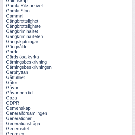
Galenskap
Gamla Riksarkivet
Gamla Stan
Gammal
Gängbrottslighet
Gängbrottslighete
Gängkriminalitet
Gängkriminaliteten
Gängskjutningar
Gängvåldet
Gardet
Gärdslösa kyrka
Gärningsbeskrivning
Gärningsbeskrivningen
Garphyttan
Gåtfullhet
Gåtor
Gåvor
Gåvor och tid
Gaza
GDPR
Gemenskap
Generalförsamlingen
Generationer
Generationsfråga
Generositet
Georgien