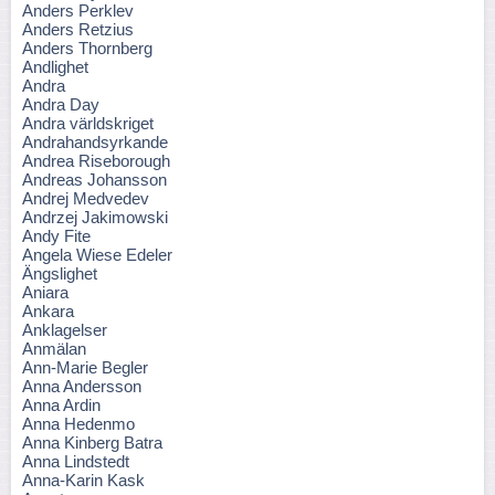
Anders Perklev
Anders Retzius
Anders Thornberg
Andlighet
Andra
Andra Day
Andra världskriget
Andrahandsyrkande
Andrea Riseborough
Andreas Johansson
Andrej Medvedev
Andrzej Jakimowski
Andy Fite
Angela Wiese Edeler
Ängslighet
Aniara
Ankara
Anklagelser
Anmälan
Ann-Marie Begler
Anna Andersson
Anna Ardin
Anna Hedenmo
Anna Kinberg Batra
Anna Lindstedt
Anna-Karin Kask