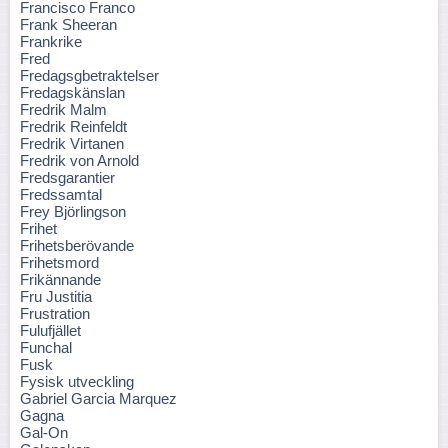
Francisco Franco
Frank Sheeran
Frankrike
Fred
Fredagsgbetraktelser
Fredagskänslan
Fredrik Malm
Fredrik Reinfeldt
Fredrik Virtanen
Fredrik von Arnold
Fredsgarantier
Fredssamtal
Frey Björlingson
Frihet
Frihetsberövande
Frihetsmord
Frikännande
Fru Justitia
Frustration
Fulufjället
Funchal
Fusk
Fysisk utveckling
Gabriel Garcia Marquez
Gagna
Gal-On