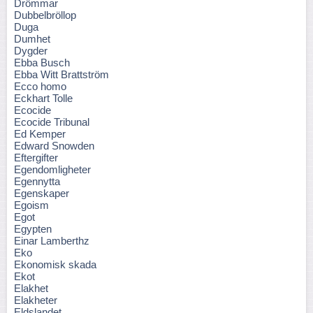
Drömmar
Dubbelbröllop
Duga
Dumhet
Dygder
Ebba Busch
Ebba Witt Brattström
Ecco homo
Eckhart Tolle
Ecocide
Ecocide Tribunal
Ed Kemper
Edward Snowden
Eftergifter
Egendomligheter
Egennytta
Egenskaper
Egoism
Egot
Egypten
Einar Lamberthz
Eko
Ekonomisk skada
Ekot
Elakhet
Elakheter
Eldslandet