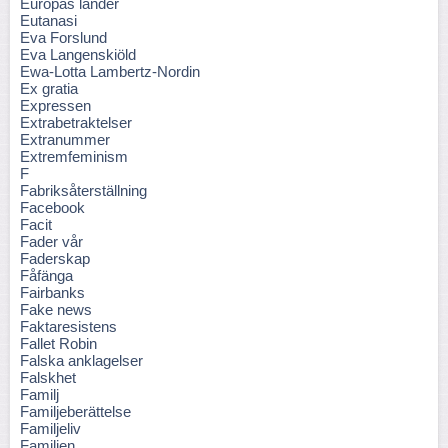
Europas länder
Eutanasi
Eva Forslund
Eva Langenskiöld
Ewa-Lotta Lambertz-Nordin
Ex gratia
Expressen
Extrabetraktelser
Extranummer
Extremfeminism
F
Fabriksåterställning
Facebook
Facit
Fader vår
Faderskap
Fåfänga
Fairbanks
Fake news
Faktaresistens
Fallet Robin
Falska anklagelser
Falskhet
Familj
Familjeberättelse
Familjeliv
Familjen