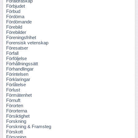
Föräldraskap
Förbjudet
Förbud
Fördöma
Fördömande
Förebild
Förebilder
Föreningsfrihet
Forensisk vetenskap
Föresatser
Förfall
Förföljelse
Förhållningssätt
Förhandlingar
Förintelsen
Förklaringar
Förlåtelse
Förlust
Förmätenhet
Förnuft
Förorten
Förorterna
Försiktighet
Forskning
Forskning & Framsteg
Förskott
Försoning