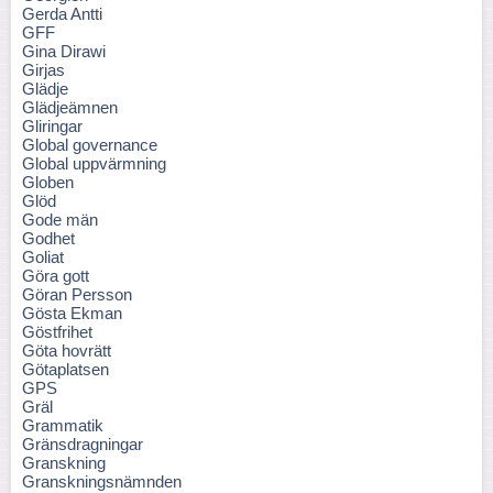
Gerda Antti
GFF
Gina Dirawi
Girjas
Glädje
Glädjeämnen
Gliringar
Global governance
Global uppvärmning
Globen
Glöd
Gode män
Godhet
Goliat
Göra gott
Göran Persson
Gösta Ekman
Göstfrihet
Göta hovrätt
Götaplatsen
GPS
Gräl
Grammatik
Gränsdragningar
Granskning
Granskningsnämnden