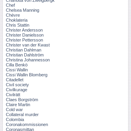
Charlotta von Zweigbergk
Chef
Chelsea Manning
Chèvre
Choklateria
Chris Stattin
Christer Andersson
Christer Danielsson
Christer Pettersson
Christer van der Kwast
Christian Dahlman
Christian Dahlström
Christina Johannesson
Cilla Benkö
Cissi Wallin
Cissi Wallin Blomberg
Citadellet
Civil society
Civilkurage
Civilrätt
Claes Borgström
Claire Martin
Cold war
Collateral murder
Colombia
Coronakommissionen
Coronasmittan