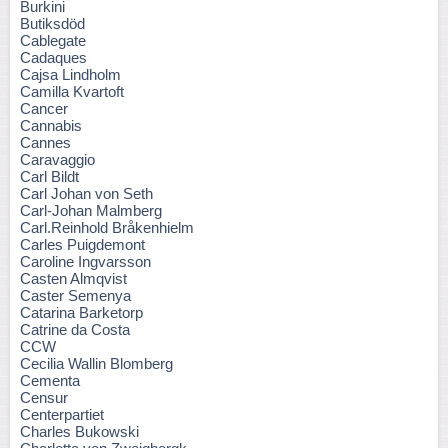
Burkini
Butiksdöd
Cablegate
Cadaques
Cajsa Lindholm
Camilla Kvartoft
Cancer
Cannabis
Cannes
Caravaggio
Carl Bildt
Carl Johan von Seth
Carl-Johan Malmberg
Carl.Reinhold Bråkenhielm
Carles Puigdemont
Caroline Ingvarsson
Casten Almqvist
Caster Semenya
Catarina Barketorp
Catrine da Costa
CCW
Cecilia Wallin Blomberg
Cementa
Censur
Centerpartiet
Charles Bukowski