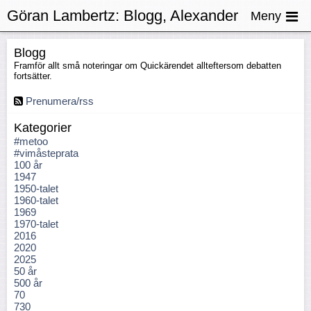
Göran Lambertz:
Blogg, Alexander
Meny
Solzjenitsyn
Blogg
Framför allt små noteringar om Quickärendet allteftersom debatten
fortsätter.
Prenumera/rss
Kategorier
#metoo
#vimåsteprata
100 år
1947
1950-talet
1960-talet
1969
1970-talet
2016
2020
2025
50 år
500 år
70
730