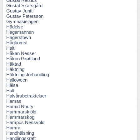
Gustaf Retzius
Gustaf Skarsgård
Gustav Juntti
Gustav Petersson
Gymnasielagen
Hädelse
Hagamannen
Hagerstown
Hågkomst
Haiti
Håkan Nesser
Håkon Grøttland
Häktad
Häktning
Häktningsförhandling
Halloween
Hälsa
Halt
Halvårsbetraktelser
Hamas
Hamid Noury
Hammarskjöld
Hammarskog
Hampus Nessvold
Hamra
Handhälsning
Handlingskraft