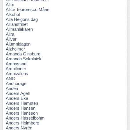
Alibi
Alice Teororescu Måne
Alkohol
Alla Helgons dag
Alliansfrihet
Allmänläkaren
Allra
Allvar
Alumnidagen
Alzheimer
Amanda Ginsburg
Amanda Sokolnicki
Ambassad
Ambitioner
Ambivalens
ANC
Anchorage
Anden
Anders Agell
Anders Eka
Anders Hamsten
Anders Hansen
Anders Hansson
Anders Hasselbohm
Anders Holmberg
Anders Nyrén