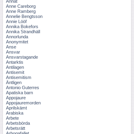
Annat
Anne Careborg
Anne Ramberg
Annelie Bengtsson
Annie Lööf
Annika Bokefors
Annika Strandhäll
Annorlunda
Anonymitet
Anse
Ansvar
Ansvarstagande
Antarktis
Antilagen
Antisemit
Antisemitism
Äntligen
Antonio Guterres
Apatiska barn
Appojaure
Appojauremorden
Aprilskämt
Arabiska
Arbete
Arbetsbörda
Arbetsrätt
Arbogafallet