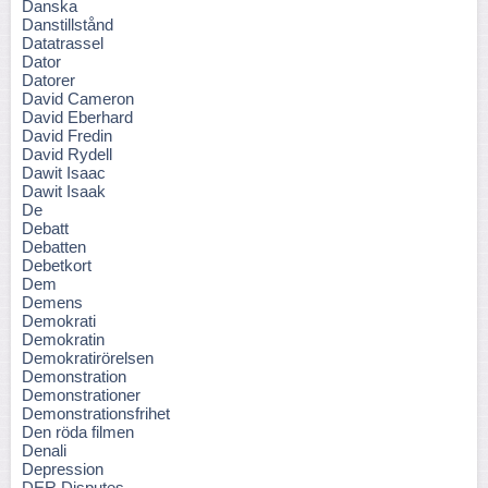
Danska
Danstillstånd
Datatrassel
Dator
Datorer
David Cameron
David Eberhard
David Fredin
David Rydell
Dawit Isaac
Dawit Isaak
De
Debatt
Debatten
Debetkort
Dem
Demens
Demokrati
Demokratin
Demokratirörelsen
Demonstration
Demonstrationer
Demonstrationsfrihet
Den röda filmen
Denali
Depression
DER Disputes