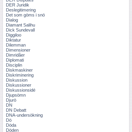
DER Juridik
Deslegitimering
Det som göms i snö
Dialog
Diamant Salihu
Dick Sundevall
Diggiloo
Diktatur
Dilemman
Dimensioner
Dimridåer
Diplomati
Disciplin
Diskmaskiner
Diskriminering
Diskussion
Diskussioner
Diskussionsidé
Djupsömn
Djurö
DN
DN Debatt
DNA-undersökning
Dö
Döda
Döden