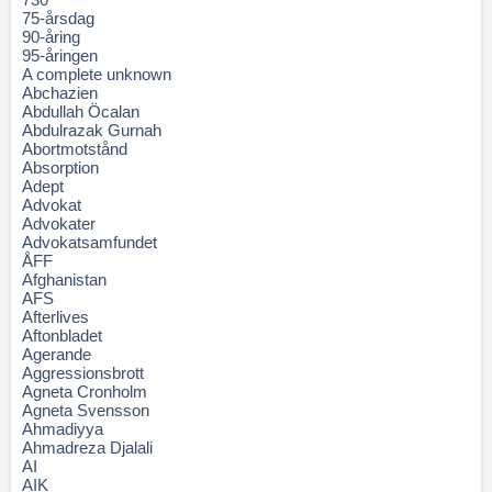
75-årsdag
90-åring
95-åringen
A complete unknown
Abchazien
Abdullah Öcalan
Abdulrazak Gurnah
Abortmotstånd
Absorption
Adept
Advokat
Advokater
Advokatsamfundet
ÅFF
Afghanistan
AFS
Afterlives
Aftonbladet
Agerande
Aggressionsbrott
Agneta Cronholm
Agneta Svensson
Ahmadiyya
Ahmadreza Djalali
AI
AIK