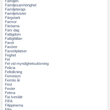
Familjen
Familjesamhörighet
Familjeterapi
Familjetvister
Färgstark
Farmor
Färöarna
Fars dag
Fattigdom
Fattigfällan
Favör
Favörer
Favoritplatser
Feghet
Fel
Fel vid myndighetsutövning
Felicia
Feltolkning
Feminism
Femtio år
Fest
Fester
Fetma
Fia Iveslätt
FIFA
Filippinerna
Film