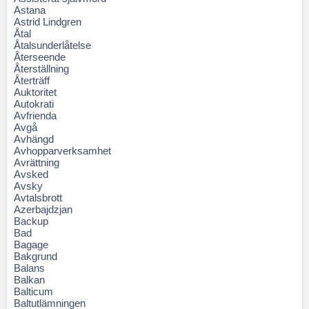
Astana
Astrid Lindgren
Åtal
Åtalsunderlåtelse
Återseende
Återställning
Återträff
Auktoritet
Autokrati
Avfrienda
Avgå
Avhängd
Avhopparverksamhet
Avrättning
Avsked
Avsky
Avtalsbrott
Azerbajdzjan
Backup
Bad
Bagage
Bakgrund
Balans
Balkan
Balticum
Baltutlämningen