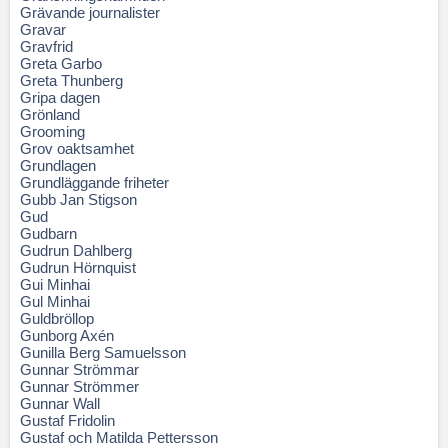
Grävande journalister
Gravar
Gravfrid
Greta Garbo
Greta Thunberg
Gripa dagen
Grönland
Grooming
Grov oaktsamhet
Grundlagen
Grundläggande friheter
Gubb Jan Stigson
Gud
Gudbarn
Gudrun Dahlberg
Gudrun Hörnquist
Gui Minhai
Gul Minhai
Guldbröllop
Gunborg Axén
Gunilla Berg Samuelsson
Gunnar Strömmar
Gunnar Strömmer
Gunnar Wall
Gustaf Fridolin
Gustaf och Matilda Pettersson