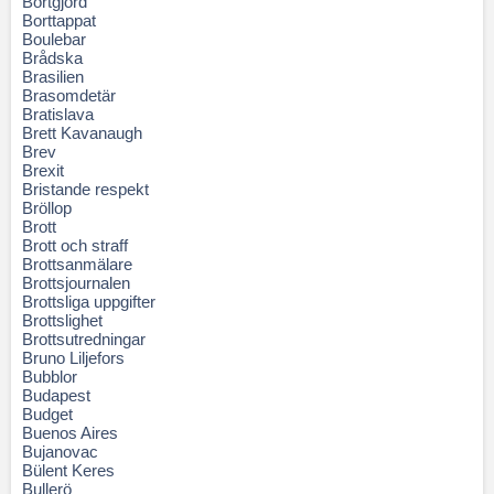
Bortgjord
Borttappat
Boulebar
Brådska
Brasilien
Brasomdetär
Bratislava
Brett Kavanaugh
Brev
Brexit
Bristande respekt
Bröllop
Brott
Brott och straff
Brottsanmälare
Brottsjournalen
Brottsliga uppgifter
Brottslighet
Brottsutredningar
Bruno Liljefors
Bubblor
Budapest
Budget
Buenos Aires
Bujanovac
Bülent Keres
Bullerö