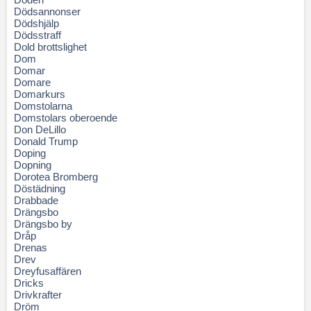
Dödsannonser
Dödshjälp
Dödsstraff
Dold brottslighet
Dom
Domar
Domare
Domarkurs
Domstolarna
Domstolars oberoende
Don DeLillo
Donald Trump
Doping
Dopning
Dorotea Bromberg
Döstädning
Drabbade
Drängsbo
Drängsbo by
Dråp
Drenas
Drev
Dreyfusaffären
Dricks
Drivkrafter
Dröm