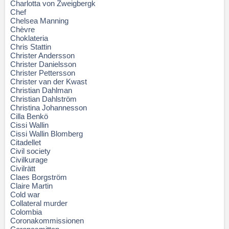
Charlotta von Zweigbergk
Chef
Chelsea Manning
Chèvre
Choklateria
Chris Stattin
Christer Andersson
Christer Danielsson
Christer Pettersson
Christer van der Kwast
Christian Dahlman
Christian Dahlström
Christina Johannesson
Cilla Benkö
Cissi Wallin
Cissi Wallin Blomberg
Citadellet
Civil society
Civilkurage
Civilrätt
Claes Borgström
Claire Martin
Cold war
Collateral murder
Colombia
Coronakommissionen