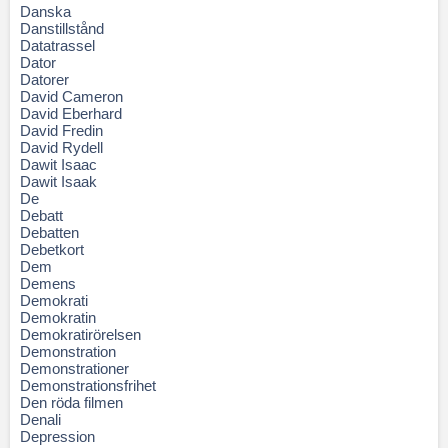
Danska
Danstillstånd
Datatrassel
Dator
Datorer
David Cameron
David Eberhard
David Fredin
David Rydell
Dawit Isaac
Dawit Isaak
De
Debatt
Debatten
Debetkort
Dem
Demens
Demokrati
Demokratin
Demokratirörelsen
Demonstration
Demonstrationer
Demonstrationsfrihet
Den röda filmen
Denali
Depression