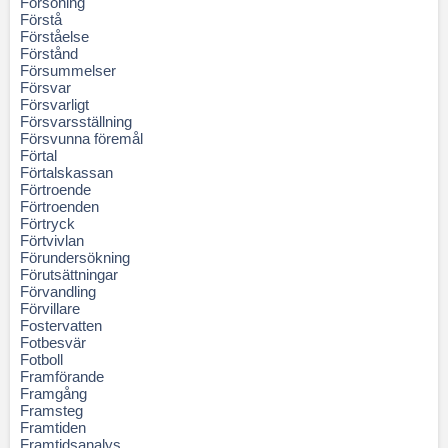
Försoning
Förstå
Förståelse
Förstånd
Försummelser
Försvar
Försvarligt
Försvarsställning
Försvunna föremål
Förtal
Förtalskassan
Förtroende
Förtroenden
Förtryck
Förtvivlan
Förundersökning
Förutsättningar
Förvandling
Förvillare
Fostervatten
Fotbesvär
Fotboll
Framförande
Framgång
Framsteg
Framtiden
Framtidsanalys