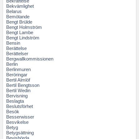
Bekräftelse
Bekvämlighet
Belarus
Bemötande
Bengt Brülde
Bengt Holmström
Bengt Lambe
Bengt Lindström
Bensin
Berättelse
Berättelser
Bergwallkommissionen
Berlin
Berlinmuren
Beröringar
Bertil Almlöf
Bertil Bengtsson
Bertil Wedin
Bervisning
Beslagta
Beslutsförhet
Besök
Besserwisser
Besvikelse
Betyg
Betygsättning
Bevisbörda