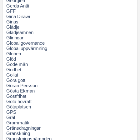
Georgien
Gerda Antti
GFF
Gina Dirawi
Girjas
Glädje
Glädjeämnen
Gliringar
Global governance
Global uppvärmning
Globen
Glöd
Gode män
Godhet
Goliat
Göra gott
Göran Persson
Gösta Ekman
Göstfrihet
Göta hovrätt
Götaplatsen
GPS
Gräl
Grammatik
Gränsdragningar
Granskning
Granskningsnämnden