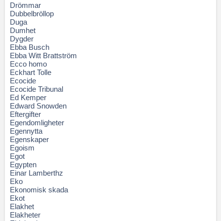
Drömmar
Dubbelbröllop
Duga
Dumhet
Dygder
Ebba Busch
Ebba Witt Brattström
Ecco homo
Eckhart Tolle
Ecocide
Ecocide Tribunal
Ed Kemper
Edward Snowden
Eftergifter
Egendomligheter
Egennytta
Egenskaper
Egoism
Egot
Egypten
Einar Lamberthz
Eko
Ekonomisk skada
Ekot
Elakhet
Elakheter