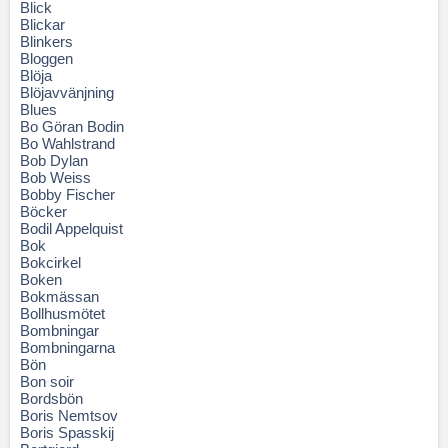
Blick
Blickar
Blinkers
Bloggen
Blöja
Blöjavvänjning
Blues
Bo Göran Bodin
Bo Wahlstrand
Bob Dylan
Bob Weiss
Bobby Fischer
Böcker
Bodil Appelquist
Bok
Bokcirkel
Boken
Bokmässan
Bollhusmötet
Bombningar
Bombningarna
Bön
Bon soir
Bordsbön
Boris Nemtsov
Boris Spasskij