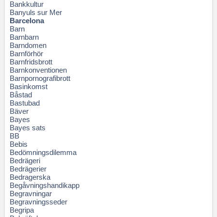
Bankkultur
Banyuls sur Mer
Barcelona
Barn
Barnbarn
Barndomen
Barnförhör
Barnfridsbrott
Barnkonventionen
Barnpornografibrott
Basinkomst
Båstad
Bastubad
Bäver
Bayes
Bayes sats
BB
Bebis
Bedömningsdilemma
Bedrägeri
Bedrägerier
Bedragerska
Begåvningshandikapp
Begravningar
Begravningsseder
Begripa