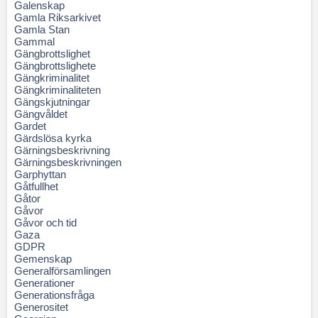
Galenskap
Gamla Riksarkivet
Gamla Stan
Gammal
Gängbrottslighet
Gängbrottslighete
Gängkriminalitet
Gängkriminaliteten
Gängskjutningar
Gängvåldet
Gardet
Gärdslösa kyrka
Gärningsbeskrivning
Gärningsbeskrivningen
Garphyttan
Gåtfullhet
Gåtor
Gåvor
Gåvor och tid
Gaza
GDPR
Gemenskap
Generalförsamlingen
Generationer
Generationsfråga
Generositet