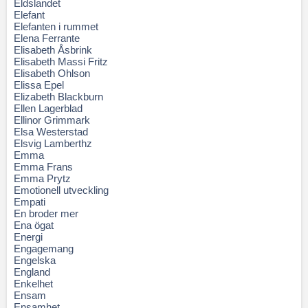
Eldslandet
Elefant
Elefanten i rummet
Elena Ferrante
Elisabeth Åsbrink
Elisabeth Massi Fritz
Elisabeth Ohlson
Elissa Epel
Elizabeth Blackburn
Ellen Lagerblad
Ellinor Grimmark
Elsa Westerstad
Elsvig Lamberthz
Emma
Emma Frans
Emma Prytz
Emotionell utveckling
Empati
En broder mer
Ena ögat
Energi
Engagemang
Engelska
England
Enkelhet
Ensam
Ensamhet