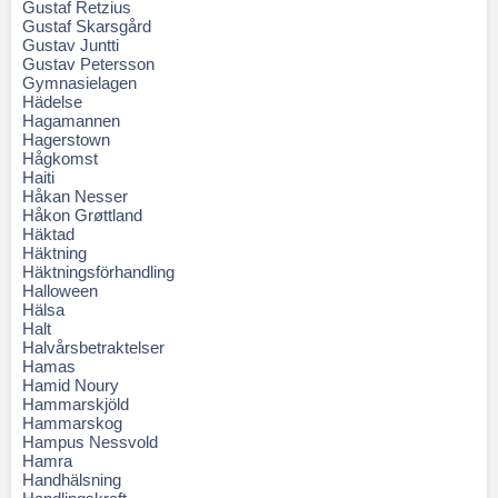
Gustaf Retzius
Gustaf Skarsgård
Gustav Juntti
Gustav Petersson
Gymnasielagen
Hädelse
Hagamannen
Hagerstown
Hågkomst
Haiti
Håkan Nesser
Håkon Grøttland
Häktad
Häktning
Häktningsförhandling
Halloween
Hälsa
Halt
Halvårsbetraktelser
Hamas
Hamid Noury
Hammarskjöld
Hammarskog
Hampus Nessvold
Hamra
Handhälsning