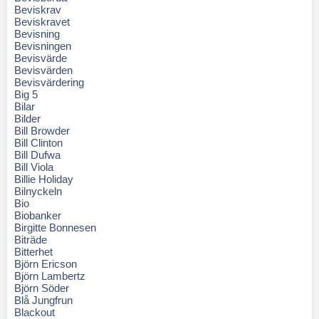
Beviskrav
Beviskravet
Bevisning
Bevisningen
Bevisvärde
Bevisvärden
Bevisvärdering
Big 5
Bilar
Bilder
Bill Browder
Bill Clinton
Bill Dufwa
Bill Viola
Billie Holiday
Bilnyckeln
Bio
Biobanker
Birgitte Bonnesen
Biträde
Bitterhet
Björn Ericson
Björn Lambertz
Björn Söder
Blå Jungfrun
Blackout