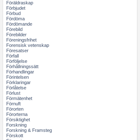
Föräldraskap
Förbjudet
Förbud
Fördöma
Fördömande
Förebild
Förebilder
Föreningsfrihet
Forensisk vetenskap
Föresatser
Förfall
Förföljelse
Förhållningssätt
Förhandlingar
Förintelsen
Förklaringar
Förlåtelse
Förlust
Förmätenhet
Förnuft
Förorten
Förorterna
Försiktighet
Forskning
Forskning & Framsteg
Förskott