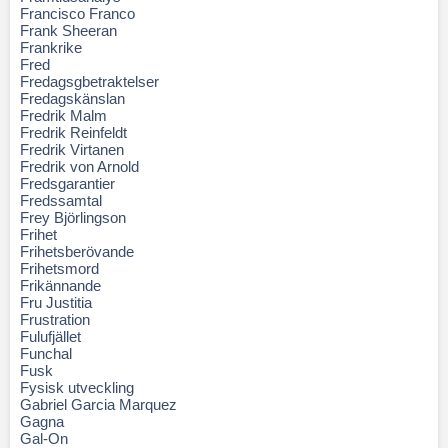
Francisco Franco
Frank Sheeran
Frankrike
Fred
Fredagsgbetraktelser
Fredagskänslan
Fredrik Malm
Fredrik Reinfeldt
Fredrik Virtanen
Fredrik von Arnold
Fredsgarantier
Fredssamtal
Frey Björlingson
Frihet
Frihetsberövande
Frihetsmord
Frikännande
Fru Justitia
Frustration
Fulufjället
Funchal
Fusk
Fysisk utveckling
Gabriel Garcia Marquez
Gagna
Gal-On