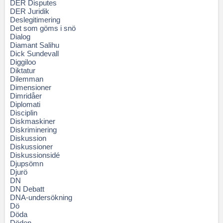
DER Disputes
DER Juridik
Deslegitimering
Det som göms i snö
Dialog
Diamant Salihu
Dick Sundevall
Diggiloo
Diktatur
Dilemman
Dimensioner
Dimridåer
Diplomati
Disciplin
Diskmaskiner
Diskriminering
Diskussion
Diskussioner
Diskussionsidé
Djupsömn
Djurö
DN
DN Debatt
DNA-undersökning
Dö
Döda
Döden