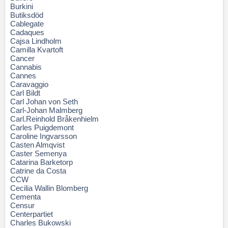
Burkini
Butiksdöd
Cablegate
Cadaques
Cajsa Lindholm
Camilla Kvartoft
Cancer
Cannabis
Cannes
Caravaggio
Carl Bildt
Carl Johan von Seth
Carl-Johan Malmberg
Carl.Reinhold Bråkenhielm
Carles Puigdemont
Caroline Ingvarsson
Casten Almqvist
Caster Semenya
Catarina Barketorp
Catrine da Costa
CCW
Cecilia Wallin Blomberg
Cementa
Censur
Centerpartiet
Charles Bukowski