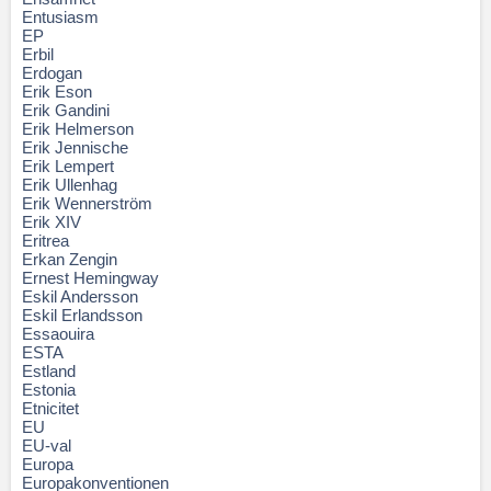
Entusiasm
EP
Erbil
Erdogan
Erik Eson
Erik Gandini
Erik Helmerson
Erik Jennische
Erik Lempert
Erik Ullenhag
Erik Wennerström
Erik XIV
Eritrea
Erkan Zengin
Ernest Hemingway
Eskil Andersson
Eskil Erlandsson
Essaouira
ESTA
Estland
Estonia
Etnicitet
EU
EU-val
Europa
Europakonventionen