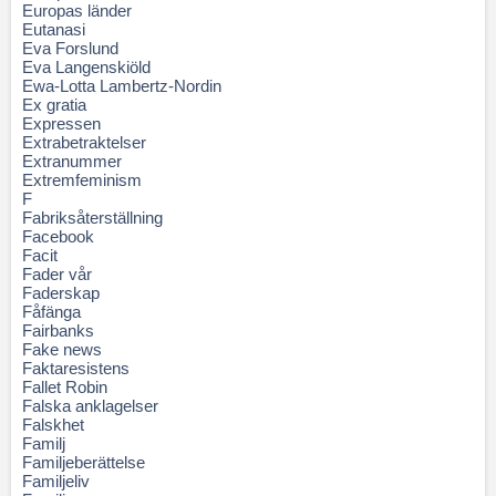
Europas länder
Eutanasi
Eva Forslund
Eva Langenskiöld
Ewa-Lotta Lambertz-Nordin
Ex gratia
Expressen
Extrabetraktelser
Extranummer
Extremfeminism
F
Fabriksåterställning
Facebook
Facit
Fader vår
Faderskap
Fåfänga
Fairbanks
Fake news
Faktaresistens
Fallet Robin
Falska anklagelser
Falskhet
Familj
Familjeberättelse
Familjeliv