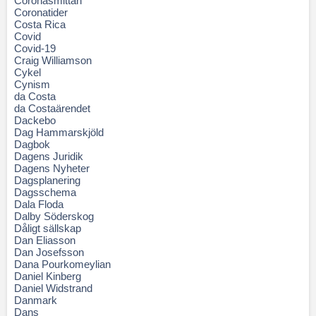
Coronasmittan
Coronatider
Costa Rica
Covid
Covid-19
Craig Williamson
Cykel
Cynism
da Costa
da Costaärendet
Dackebo
Dag Hammarskjöld
Dagbok
Dagens Juridik
Dagens Nyheter
Dagsplanering
Dagsschema
Dala Floda
Dalby Söderskog
Dåligt sällskap
Dan Eliasson
Dan Josefsson
Dana Pourkomeylian
Daniel Kinberg
Daniel Widstrand
Danmark
Dans