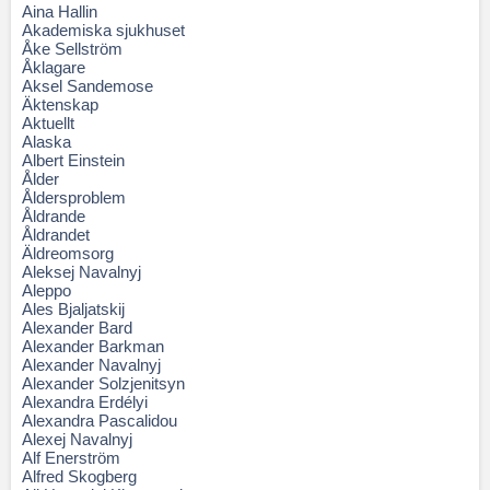
Aina Hallin
Akademiska sjukhuset
Åke Sellström
Åklagare
Aksel Sandemose
Äktenskap
Aktuellt
Alaska
Albert Einstein
Ålder
Åldersproblem
Åldrande
Åldrandet
Äldreomsorg
Aleksej Navalnyj
Aleppo
Ales Bjaljatskij
Alexander Bard
Alexander Barkman
Alexander Navalnyj
Alexander Solzjenitsyn
Alexandra Erdélyi
Alexandra Pascalidou
Alexej Navalnyj
Alf Enerström
Alfred Skogberg