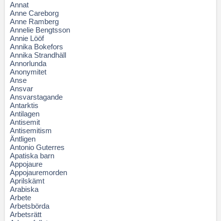
Annat
Anne Careborg
Anne Ramberg
Annelie Bengtsson
Annie Lööf
Annika Bokefors
Annika Strandhäll
Annorlunda
Anonymitet
Anse
Ansvar
Ansvarstagande
Antarktis
Antilagen
Antisemit
Antisemitism
Äntligen
Antonio Guterres
Apatiska barn
Appojaure
Appojauremorden
Aprilskämt
Arabiska
Arbete
Arbetsbörda
Arbetsrätt