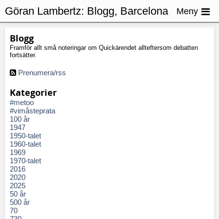
Göran Lambertz:
Blogg, Barcelona
Meny
Blogg
Framför allt små noteringar om Quickärendet allteftersom debatten
fortsätter.
Prenumera/rss
Kategorier
#metoo
#vimåsteprata
100 år
1947
1950-talet
1960-talet
1969
1970-talet
2016
2020
2025
50 år
500 år
70
730