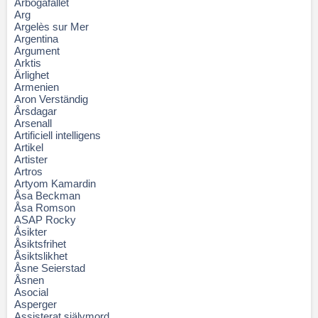
Arbogafallet
Arg
Argelès sur Mer
Argentina
Argument
Arktis
Ärlighet
Armenien
Aron Verständig
Årsdagar
Arsenall
Artificiell intelligens
Artikel
Artister
Artros
Artyom Kamardin
Åsa Beckman
Åsa Romson
ASAP Rocky
Åsikter
Åsiktsfrihet
Åsiktslikhet
Åsne Seierstad
Åsnen
Asocial
Asperger
Assisterat självmord