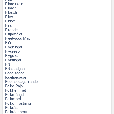
Filmcirkeln
Filmer
Filosofi
Filter
Finhet
Fira
Firande
Fittjamålet
Fleetwood Mac
Flört
Flygningar
Flygresor
Flygskam
Flyktingar
FN
FN-stadgan
Födelsedag
födelsedagar
Födelsedagsfirande
Folke Pajo
Folkhemmet
Folkmängd
Folkmord
Folkomröstning
Folkrätt
Folkrättsbrott