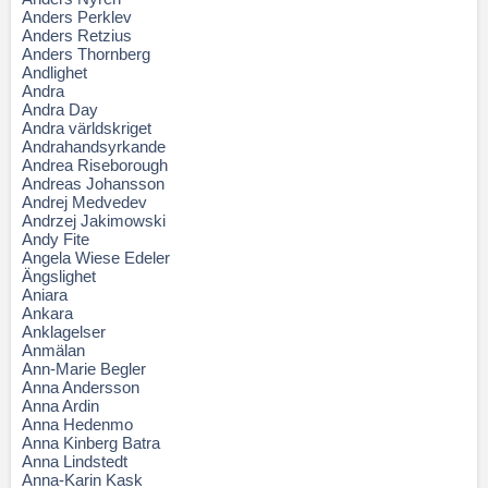
Anders Perklev
Anders Retzius
Anders Thornberg
Andlighet
Andra
Andra Day
Andra världskriget
Andrahandsyrkande
Andrea Riseborough
Andreas Johansson
Andrej Medvedev
Andrzej Jakimowski
Andy Fite
Angela Wiese Edeler
Ängslighet
Aniara
Ankara
Anklagelser
Anmälan
Ann-Marie Begler
Anna Andersson
Anna Ardin
Anna Hedenmo
Anna Kinberg Batra
Anna Lindstedt
Anna-Karin Kask