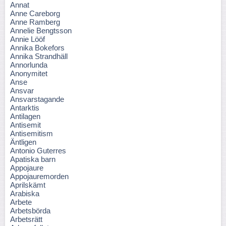
Annat
Anne Careborg
Anne Ramberg
Annelie Bengtsson
Annie Lööf
Annika Bokefors
Annika Strandhäll
Annorlunda
Anonymitet
Anse
Ansvar
Ansvarstagande
Antarktis
Antilagen
Antisemit
Antisemitism
Äntligen
Antonio Guterres
Apatiska barn
Appojaure
Appojauremorden
Aprilskämt
Arabiska
Arbete
Arbetsbörda
Arbetsrätt