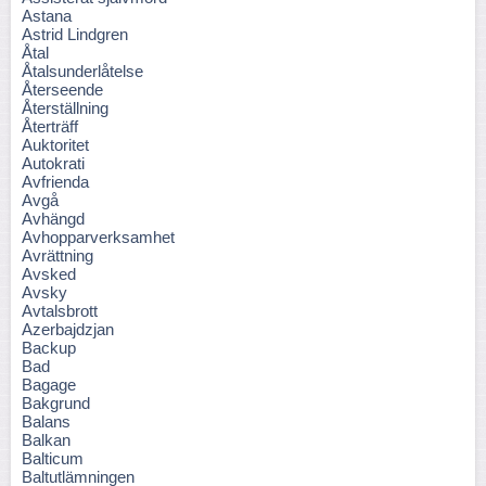
Astana
Astrid Lindgren
Åtal
Åtalsunderlåtelse
Återseende
Återställning
Återträff
Auktoritet
Autokrati
Avfrienda
Avgå
Avhängd
Avhopparverksamhet
Avrättning
Avsked
Avsky
Avtalsbrott
Azerbajdzjan
Backup
Bad
Bagage
Bakgrund
Balans
Balkan
Balticum
Baltutlämningen