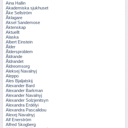
Aina Hallin
Akademiska sjukhuset
Åke Sellström
Åklagare
Aksel Sandemose
Äktenskap
Aktuellt
Alaska
Albert Einstein
Ålder
Åldersproblem
Åldrande
Åldrandet
Äldreomsorg
Aleksej Navalnyj
Aleppo
Ales Bjaljatskij
Alexander Bard
Alexander Barkman
Alexander Navalnyj
Alexander Solzjenitsyn
Alexandra Erdélyi
Alexandra Pascalidou
Alexej Navalnyj
Alf Enerström
Alfred Skogberg