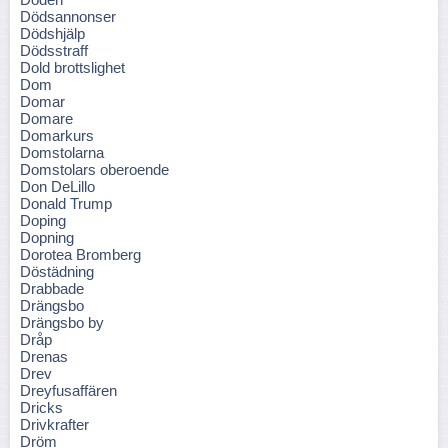
Dödsannonser
Dödshjälp
Dödsstraff
Dold brottslighet
Dom
Domar
Domare
Domarkurs
Domstolarna
Domstolars oberoende
Don DeLillo
Donald Trump
Doping
Dopning
Dorotea Bromberg
Döstädning
Drabbade
Drängsbo
Drängsbo by
Dråp
Drenas
Drev
Dreyfusaffären
Dricks
Drivkrafter
Dröm