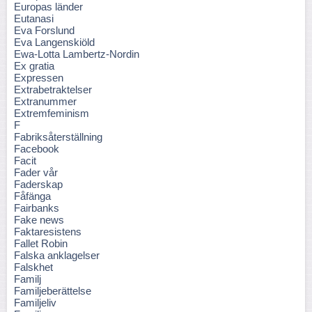
Europas länder
Eutanasi
Eva Forslund
Eva Langenskiöld
Ewa-Lotta Lambertz-Nordin
Ex gratia
Expressen
Extrabetraktelser
Extranummer
Extremfeminism
F
Fabriksåterställning
Facebook
Facit
Fader vår
Faderskap
Fåfänga
Fairbanks
Fake news
Faktaresistens
Fallet Robin
Falska anklagelser
Falskhet
Familj
Familjeberättelse
Familjeliv