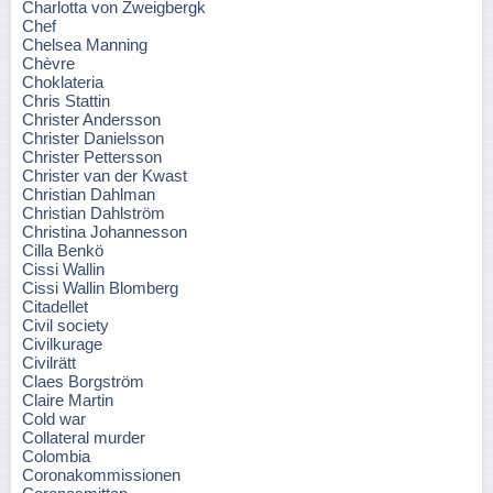
Charlotta von Zweigbergk
Chef
Chelsea Manning
Chèvre
Choklateria
Chris Stattin
Christer Andersson
Christer Danielsson
Christer Pettersson
Christer van der Kwast
Christian Dahlman
Christian Dahlström
Christina Johannesson
Cilla Benkö
Cissi Wallin
Cissi Wallin Blomberg
Citadellet
Civil society
Civilkurage
Civilrätt
Claes Borgström
Claire Martin
Cold war
Collateral murder
Colombia
Coronakommissionen