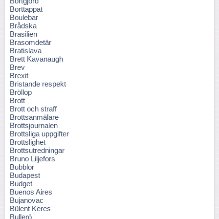
Bortgjord
Borttappat
Boulebar
Brådska
Brasilien
Brasomdetär
Bratislava
Brett Kavanaugh
Brev
Brexit
Bristande respekt
Bröllop
Brott
Brott och straff
Brottsanmälare
Brottsjournalen
Brottsliga uppgifter
Brottslighet
Brottsutredningar
Bruno Liljefors
Bubblor
Budapest
Budget
Buenos Aires
Bujanovac
Bülent Keres
Bullerö