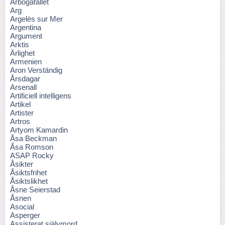
Arbogafallet
Arg
Argelès sur Mer
Argentina
Argument
Arktis
Ärlighet
Armenien
Aron Verständig
Årsdagar
Arsenall
Artificiell intelligens
Artikel
Artister
Artros
Artyom Kamardin
Åsa Beckman
Åsa Romson
ASAP Rocky
Åsikter
Åsiktsfrihet
Åsiktslikhet
Åsne Seierstad
Åsnen
Asocial
Asperger
Assisterat självmord