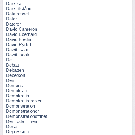
Danska
Danstillstånd
Datatrassel
Dator
Datorer
David Cameron
David Eberhard
David Fredin
David Rydell
Dawit Isaac
Dawit Isaak
De
Debatt
Debatten
Debetkort
Dem
Demens
Demokrati
Demokratin
Demokratirörelsen
Demonstration
Demonstrationer
Demonstrationsfrihet
Den röda filmen
Denali
Depression