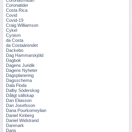
Coronasmittan
Coronatider
Costa Rica
Covid
Covid-19
Craig Williamson
Cykel
Cynism
da Costa
da Costaärendet
Dackebo
Dag Hammarskjöld
Dagbok
Dagens Juridik
Dagens Nyheter
Dagsplanering
Dagsschema
Dala Floda
Dalby Söderskog
Dåligt sällskap
Dan Eliasson
Dan Josefsson
Dana Pourkomeylian
Daniel Kinberg
Daniel Widstrand
Danmark
Dans