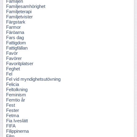
Familjen
Familjesamhörighet
Familjeterapi
Familjetvister
Färgstark
Farmor
Färöarna
Fars dag
Fattigdom
Fattigfällan
Favör
Favörer
Favoritplatser
Feghet
Fel
Fel vid myndighetsutövning
Felicia
Feltolkning
Feminism
Femtio år
Fest
Fester
Fetma
Fia Iveslätt
FIFA
Filippinerna
Film