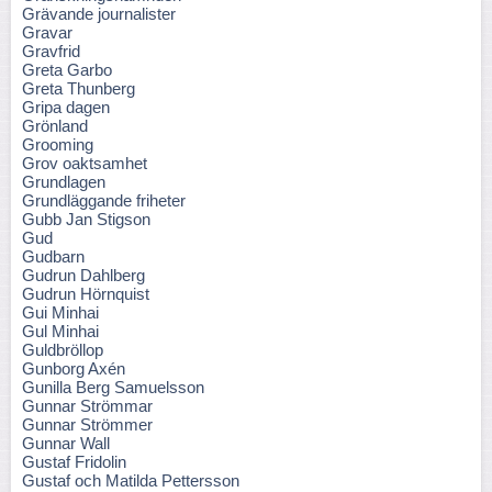
Grävande journalister
Gravar
Gravfrid
Greta Garbo
Greta Thunberg
Gripa dagen
Grönland
Grooming
Grov oaktsamhet
Grundlagen
Grundläggande friheter
Gubb Jan Stigson
Gud
Gudbarn
Gudrun Dahlberg
Gudrun Hörnquist
Gui Minhai
Gul Minhai
Guldbröllop
Gunborg Axén
Gunilla Berg Samuelsson
Gunnar Strömmar
Gunnar Strömmer
Gunnar Wall
Gustaf Fridolin
Gustaf och Matilda Pettersson