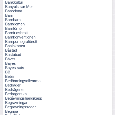
Bankkultur
Banyuls sur Mer
Barcelona
Barn
Barnbarn
Barndomen
Barnförhör
Barnfridsbrott
Barnkonventionen
Barnpornografibrott
Basinkomst
Båstad
Bastubad
Bäver
Bayes
Bayes sats
BB
Bebis
Bedömningsdilemma
Bedrägeri
Bedrägerier
Bedragerska
Begåvningshandikapp
Begravningar
Begravningsseder
Begripa