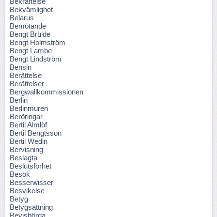
Bekräftelse
Bekvämlighet
Belarus
Bemötande
Bengt Brülde
Bengt Holmström
Bengt Lambe
Bengt Lindström
Bensin
Berättelse
Berättelser
Bergwallkommissionen
Berlin
Berlinmuren
Beröringar
Bertil Almlöf
Bertil Bengtsson
Bertil Wedin
Bervisning
Beslagta
Beslutsförhet
Besök
Besserwisser
Besvikelse
Betyg
Betygsättning
Bevisbörda