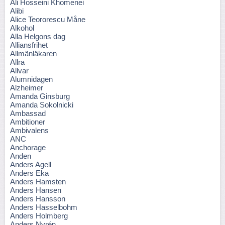
Ali Hosseini Khomenei
Alibi
Alice Teororescu Måne
Alkohol
Alla Helgons dag
Alliansfrihet
Allmänläkaren
Allra
Allvar
Alumnidagen
Alzheimer
Amanda Ginsburg
Amanda Sokolnicki
Ambassad
Ambitioner
Ambivalens
ANC
Anchorage
Anden
Anders Agell
Anders Eka
Anders Hamsten
Anders Hansen
Anders Hansson
Anders Hasselbohm
Anders Holmberg
Anders Nyrén