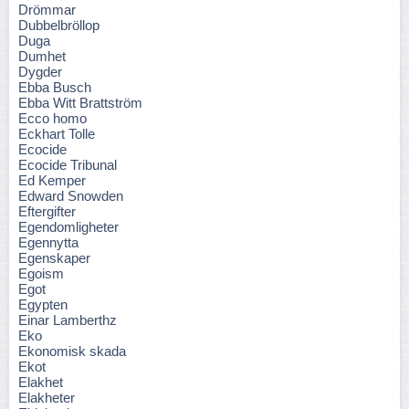
Drömmar
Dubbelbröllop
Duga
Dumhet
Dygder
Ebba Busch
Ebba Witt Brattström
Ecco homo
Eckhart Tolle
Ecocide
Ecocide Tribunal
Ed Kemper
Edward Snowden
Eftergifter
Egendomligheter
Egennytta
Egenskaper
Egoism
Egot
Egypten
Einar Lamberthz
Eko
Ekonomisk skada
Ekot
Elakhet
Elakheter