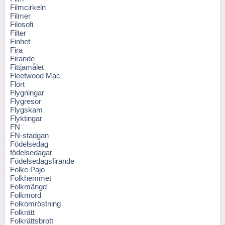
Filmcirkeln
Filmer
Filosofi
Filter
Finhet
Fira
Firande
Fittjamålet
Fleetwood Mac
Flört
Flygningar
Flygresor
Flygskam
Flyktingar
FN
FN-stadgan
Födelsedag
födelsedagar
Födelsedagsfirande
Folke Pajo
Folkhemmet
Folkmängd
Folkmord
Folkomröstning
Folkrätt
Folkrättsbrott