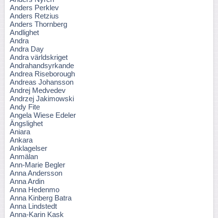
Anders Perklev
Anders Retzius
Anders Thornberg
Andlighet
Andra
Andra Day
Andra världskriget
Andrahandsyrkande
Andrea Riseborough
Andreas Johansson
Andrej Medvedev
Andrzej Jakimowski
Andy Fite
Angela Wiese Edeler
Ängslighet
Aniara
Ankara
Anklagelser
Anmälan
Ann-Marie Begler
Anna Andersson
Anna Ardin
Anna Hedenmo
Anna Kinberg Batra
Anna Lindstedt
Anna-Karin Kask