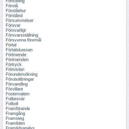
Försoning
Förstå
Förståelse
Förstånd
Försummelser
Försvar
Försvarligt
Försvarsställning
Försvunna föremål
Förtal
Förtalskassan
Förtroende
Förtroenden
Förtryck
Förtvivlan
Förundersökning
Förutsättningar
Förvandling
Förvillare
Fostervatten
Fotbesvär
Fotboll
Framförande
Framgång
Framsteg
Framtiden
Framtidsanalys