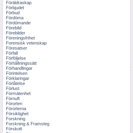
Föräldraskap
Förbjudet
Förbud
Fördöma
Fördömande
Förebild
Förebilder
Föreningsfrihet
Forensisk vetenskap
Föresatser
Förfall
Förföljelse
Förhållningssätt
Förhandlingar
Förintelsen
Förklaringar
Förlåtelse
Förlust
Förmätenhet
Förnuft
Förorten
Förorterna
Försiktighet
Forskning
Forskning & Framsteg
Förskott