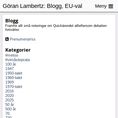
Göran Lambertz:
Blogg, EU-val
Meny
Blogg
Framför allt små noteringar om Quickärendet allteftersom debatten
fortsätter.
Prenumera/rss
Kategorier
#metoo
#vimåsteprata
100 år
1947
1950-talet
1960-talet
1969
1970-talet
2016
2020
2025
50 år
500 år
70
730