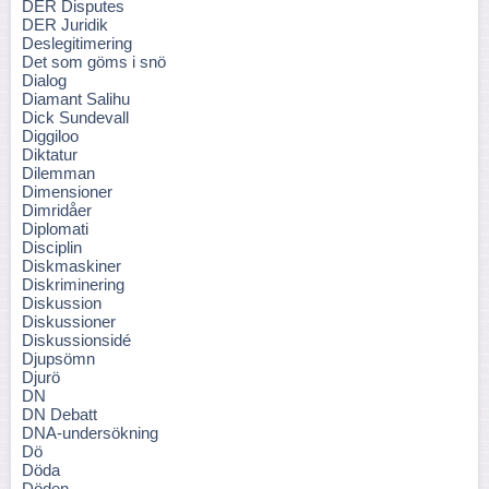
DER Disputes
DER Juridik
Deslegitimering
Det som göms i snö
Dialog
Diamant Salihu
Dick Sundevall
Diggiloo
Diktatur
Dilemman
Dimensioner
Dimridåer
Diplomati
Disciplin
Diskmaskiner
Diskriminering
Diskussion
Diskussioner
Diskussionsidé
Djupsömn
Djurö
DN
DN Debatt
DNA-undersökning
Dö
Döda
Döden