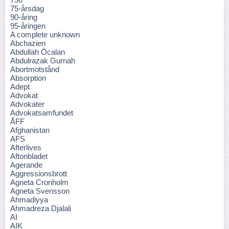
75-årsdag
90-åring
95-åringen
A complete unknown
Abchazien
Abdullah Öcalan
Abdulrazak Gurnah
Abortmotstånd
Absorption
Adept
Advokat
Advokater
Advokatsamfundet
ÅFF
Afghanistan
AFS
Afterlives
Aftonbladet
Agerande
Aggressionsbrott
Agneta Cronholm
Agneta Svensson
Ahmadiyya
Ahmadreza Djalali
AI
AIK