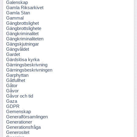
Galenskap
Gamla Riksarkivet
Gamla Stan
Gammal
Gängbrottslighet
Gängbrottslighete
Gängkriminalitet
Gängkriminaliteten
Gängskjutningar
Gängvåldet
Gardet
Gärdslösa kyrka
Gärningsbeskrivning
Gärningsbeskrivningen
Garphyttan
Gåtfullhet
Gåtor
Gåvor
Gåvor och tid
Gaza
GDPR
Gemenskap
Generalförsamlingen
Generationer
Generationsfråga
Generositet