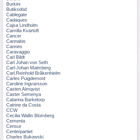
Burkini
Butiksdöd
Cablegate
Cadaques
Cajsa Lindholm
Camilla Kvartoft
Cancer
Cannabis
Cannes
Caravaggio
Carl Bildt
Carl Johan von Seth
Carl-Johan Malmberg
Carl.Reinhold Bråkenhielm
Carles Puigdemont
Caroline Ingvarsson
Casten Almqvist
Caster Semenya
Catarina Barketorp
Catrine da Costa
CCW
Cecilia Wallin Blomberg
Cementa
Censur
Centerpartiet
Charles Bukowski