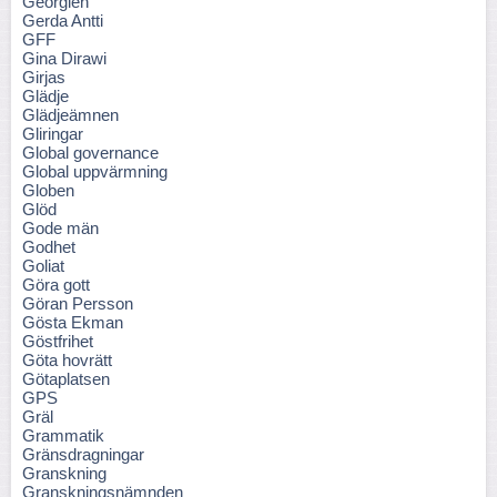
Georgien
Gerda Antti
GFF
Gina Dirawi
Girjas
Glädje
Glädjeämnen
Gliringar
Global governance
Global uppvärmning
Globen
Glöd
Gode män
Godhet
Goliat
Göra gott
Göran Persson
Gösta Ekman
Göstfrihet
Göta hovrätt
Götaplatsen
GPS
Gräl
Grammatik
Gränsdragningar
Granskning
Granskningsnämnden