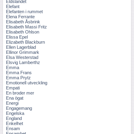
Eldslandet
Elefant
Elefanten i rummet
Elena Ferrante
Elisabeth Åsbrink
Elisabeth Massi Fritz
Elisabeth Ohlson
Elissa Epel
Elizabeth Blackburn
Ellen Lagerblad
Ellinor Grimmark
Elsa Westerstad
Elsvig Lamberthz
Emma
Emma Frans
Emma Prytz
Emotionell utveckling
Empati
En broder mer
Ena ögat
Energi
Engagemang
Engelska
England
Enkelhet
Ensam
Ensamhet