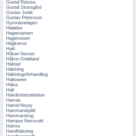
Gustaf Retzius
Gustaf Skarsgård
Gustav Juntti
Gustav Petersson
Gymnasielagen
Hädelse
Hagamannen
Hagerstown
Hågkomst
Haiti
Håkan Nesser
Håkon Grøttland
Häktad
Häktning
Häktningsförhandling
Halloween
Hälsa
Halt
Halvårsbetraktelser
Hamas
Hamid Noury
Hammarskjöld
Hammarskog
Hampus Nessvold
Hamra
Handhälsning