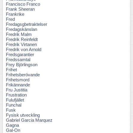
Francisco Franco
Frank Sheeran
Frankrike
Fred
Fredagsgbetraktelser
Fredagskänslan
Fredrik Malm
Fredrik Reinfeldt
Fredrik Virtanen
Fredrik von Arnold
Fredsgarantier
Fredssamtal
Frey Björlingson
Frihet
Frihetsberövande
Frihetsmord
Frikännande
Fru Justitia
Frustration
Fulufjället
Funchal
Fusk
Fysisk utveckling
Gabriel Garcia Marquez
Gagna
Gal-On