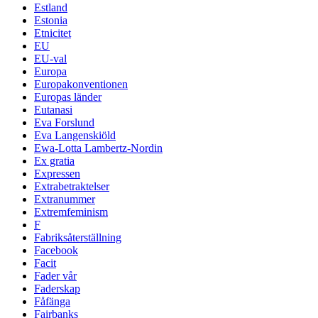
Estland
Estonia
Etnicitet
EU
EU-val
Europa
Europakonventionen
Europas länder
Eutanasi
Eva Forslund
Eva Langenskiöld
Ewa-Lotta Lambertz-Nordin
Ex gratia
Expressen
Extrabetraktelser
Extranummer
Extremfeminism
F
Fabriksåterställning
Facebook
Facit
Fader vår
Faderskap
Fåfänga
Fairbanks