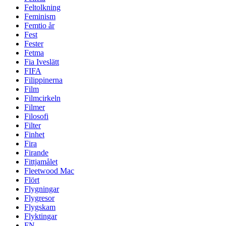
Feltolkning
Feminism
Femtio år
Fest
Fester
Fetma
Fia Iveslätt
FIFA
Filippinerna
Film
Filmcirkeln
Filmer
Filosofi
Filter
Finhet
Fira
Firande
Fittjamålet
Fleetwood Mac
Flört
Flygningar
Flygresor
Flygskam
Flyktingar
FN