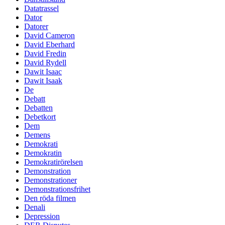
Datatrassel
Dator
Datorer
David Cameron
David Eberhard
David Fredin
David Rydell
Dawit Isaac
Dawit Isaak
De
Debatt
Debatten
Debetkort
Dem
Demens
Demokrati
Demokratin
Demokratirörelsen
Demonstration
Demonstrationer
Demonstrationsfrihet
Den röda filmen
Denali
Depression