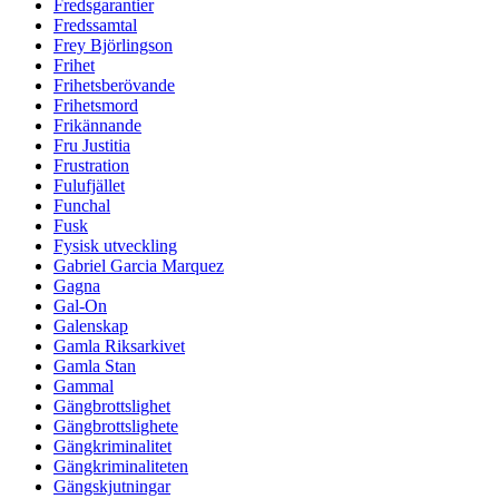
Fredsgarantier
Fredssamtal
Frey Björlingson
Frihet
Frihetsberövande
Frihetsmord
Frikännande
Fru Justitia
Frustration
Fulufjället
Funchal
Fusk
Fysisk utveckling
Gabriel Garcia Marquez
Gagna
Gal-On
Galenskap
Gamla Riksarkivet
Gamla Stan
Gammal
Gängbrottslighet
Gängbrottslighete
Gängkriminalitet
Gängkriminaliteten
Gängskjutningar