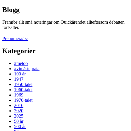
Blogg
Framför allt små noteringar om Quickärendet allteftersom debatten
fortsätter.
Prenumera/rss
Kategorier
#metoo
#vimåsteprata
100 år
1947
1950-talet
1960-talet
1969
1970-talet
2016
2020
2025
50 år
500 år