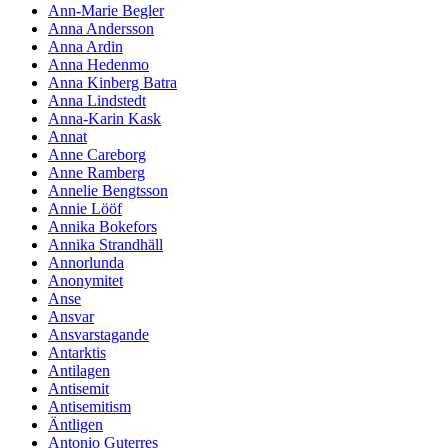
Ann-Marie Begler
Anna Andersson
Anna Ardin
Anna Hedenmo
Anna Kinberg Batra
Anna Lindstedt
Anna-Karin Kask
Annat
Anne Careborg
Anne Ramberg
Annelie Bengtsson
Annie Lööf
Annika Bokefors
Annika Strandhäll
Annorlunda
Anonymitet
Anse
Ansvar
Ansvarstagande
Antarktis
Antilagen
Antisemit
Antisemitism
Äntligen
Antonio Guterres