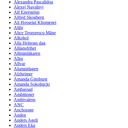
Alexandra Pascalidou
Alexej Navalnyj
Alf Enerström
Alfred Skogberg
Ali Hosseini Khomenei
Alibi
Alice Teororescu Måne
Alkohol
Alla Helgons dag
Alliansfrihet
Allmänläkaren
Allra
Allvar
Alumnidagen
Alzheimer
Amanda Ginsburg
Amanda Sokolnicki
Ambassad
Ambitioner
Ambivalens
ANC
Anchorage
Anden
Anders Agell
Anders Eka