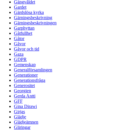
Gängvåldet
Gardet
Gärdslösa kyrka
Gärningsbeskrivning
Gärningsbeskrivningen
Garphyttan
Gåtfullhet
Gåtor
Gåvor
Gåvor och tid
Gaza
GDPR
Gemenskap
Generalförsamlingen
Generationer
Generationsfråga
Generositet
Georgien
Gerda Antti
GFF
Gina Dirawi
Girjas
Glädje
Glädjeämnen
Gliringar