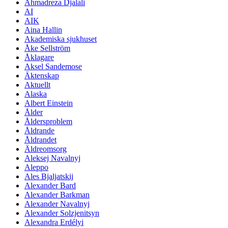
Ahmadreza Djalali
AI
AIK
Aina Hallin
Akademiska sjukhuset
Åke Sellström
Åklagare
Aksel Sandemose
Äktenskap
Aktuellt
Alaska
Albert Einstein
Ålder
Åldersproblem
Åldrande
Åldrandet
Äldreomsorg
Aleksej Navalnyj
Aleppo
Ales Bjaljatskij
Alexander Bard
Alexander Barkman
Alexander Navalnyj
Alexander Solzjenitsyn
Alexandra Erdélyi