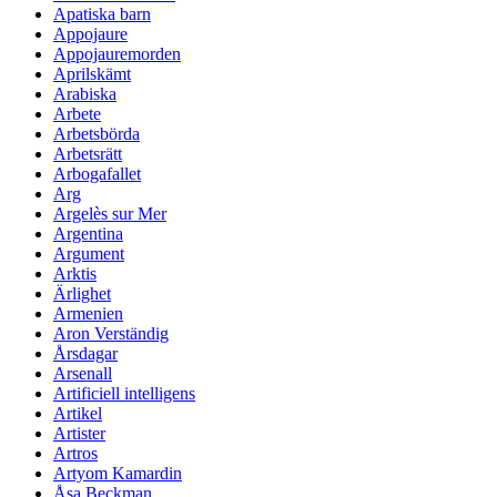
Apatiska barn
Appojaure
Appojauremorden
Aprilskämt
Arabiska
Arbete
Arbetsbörda
Arbetsrätt
Arbogafallet
Arg
Argelès sur Mer
Argentina
Argument
Arktis
Ärlighet
Armenien
Aron Verständig
Årsdagar
Arsenall
Artificiell intelligens
Artikel
Artister
Artros
Artyom Kamardin
Åsa Beckman