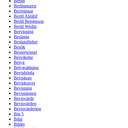
Berlin
Berlinmuren
Beröringar
Bertil Almlöf
Bertil Bengtsson
Bertil Wedin
Bervisning
Beslagta
Beslutsförhet
Besök
Besserwisser
Besvikelse
Betyg
Betygsättning
Bevisbörda
Beviskrav
Beviskravet
Bevisning
Bevisningen
Bevisvärde
Bevisvärden
Bevisvärdering
Big 5
Bilar
Bilder