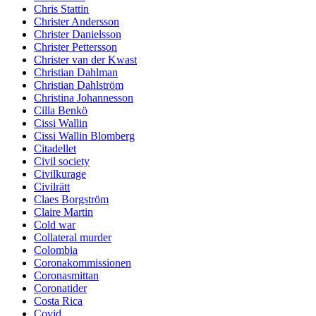
Chris Stattin
Christer Andersson
Christer Danielsson
Christer Pettersson
Christer van der Kwast
Christian Dahlman
Christian Dahlström
Christina Johannesson
Cilla Benkö
Cissi Wallin
Cissi Wallin Blomberg
Citadellet
Civil society
Civilkurage
Civilrätt
Claes Borgström
Claire Martin
Cold war
Collateral murder
Colombia
Coronakommissionen
Coronasmittan
Coronatider
Costa Rica
Covid