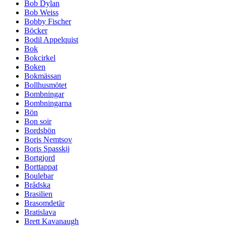
Bob Dylan
Bob Weiss
Bobby Fischer
Böcker
Bodil Appelquist
Bok
Bokcirkel
Boken
Bokmässan
Bollhusmötet
Bombningar
Bombningarna
Bön
Bon soir
Bordsbön
Boris Nemtsov
Boris Spasskij
Bortgjord
Borttappat
Boulebar
Brådska
Brasilien
Brasomdetär
Bratislava
Brett Kavanaugh