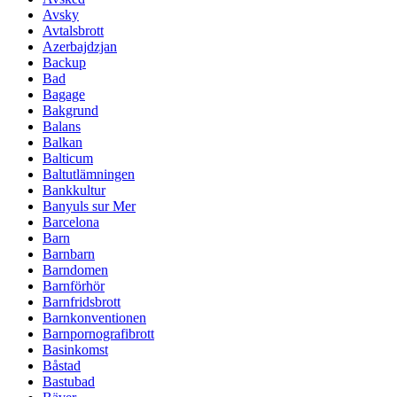
Avsky
Avtalsbrott
Azerbajdzjan
Backup
Bad
Bagage
Bakgrund
Balans
Balkan
Balticum
Baltutlämningen
Bankkultur
Banyuls sur Mer
Barcelona
Barn
Barnbarn
Barndomen
Barnförhör
Barnfridsbrott
Barnkonventionen
Barnpornografibrott
Basinkomst
Båstad
Bastubad