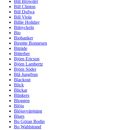
Bill Browder
Bill Clinton
Bill Dufwa
Bill Viola
Billie Holiday
Bilnyckeln
Bio
Biobanker
Birgitte Bonnesen
Biträde
Bitterhet
Björn Ericson
Björn Lambertz
Björn Söder
Blå Jungfrun
Blackout
Blick
Blickar
Blinkers
Bloggen
Blöja
Blöjavvänjning
Blues
Bo Göran Bodin
Bo Wahlstrand