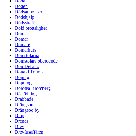
Döda
Döden
Dödsannonser
Dödshjälp
Dödsstraff
Dold brottslighet
Dom
Domar
Domare
Domarkurs
Domstolarna
Domstolars oberoende
Don DeLillo
Donald Trump
Doping
Dopning
Dorotea Bromberg
Döstädning
Drabbade
Drängsbo
Drängsbo by
Dråp
Drenas
Drev
Dreyfusaffären