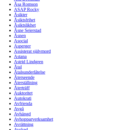
Åsa Romson
ASAP Rocky
Åsikter
Åsiktsfrihet
Åsiktslikhet
Åsne Seierstad
Åsnen
Asocial
Asperger
Assisterat självmord
Astana
Astrid Lindgren
Åtal
Åtalsunderlåtelse
Återseende
Återställning
Återträff
Auktoritet
Autokrati
Avfrienda
Avgå
Avhängd
Avhopparverksamhet
Avrättning
Avsked