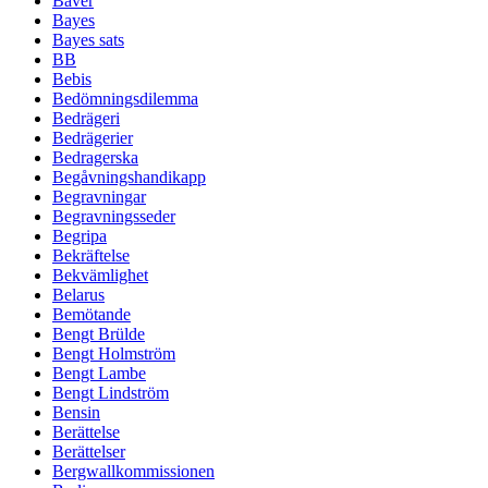
Bäver
Bayes
Bayes sats
BB
Bebis
Bedömningsdilemma
Bedrägeri
Bedrägerier
Bedragerska
Begåvningshandikapp
Begravningar
Begravningsseder
Begripa
Bekräftelse
Bekvämlighet
Belarus
Bemötande
Bengt Brülde
Bengt Holmström
Bengt Lambe
Bengt Lindström
Bensin
Berättelse
Berättelser
Bergwallkommissionen