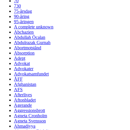
70
730
75-årsdag
90-åring
95-åringen
A complete unknown
Abchazien
Abdullah Öcalan
Abdulrazak Gurnah
Abortmotstånd
Absorption
Adept
Advokat
Advokater
Advokatsamfundet
ÅFF
Afghanistan
AFS
Afterlives
Aftonbladet
Agerande
Aggressionsbrott
Agneta Cronholm
Agneta Svensson
Ahmadiyya