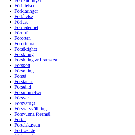
Förhandlingar
Förintelsen
Förklaringar
Förlåtelse
Förlust
Förmätenhet
Förnuft
Förorten
Förorterna
Försiktighet
Forskning
Forskning & Framsteg
Förskott
Försoning
Förstå
Förståelse
Förstånd
Försummelser
Försvar
Försvarligt
Försvarsställning
Försvunna föremål
Förtal
Förtalskassan
Förtroende