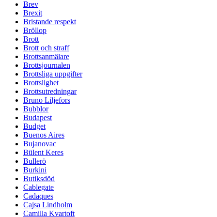
Brev
Brexit
Bristande respekt
Bröllop
Brott
Brott och straff
Brottsanmälare
Brottsjournalen
Brottsliga uppgifter
Brottslighet
Brottsutredningar
Bruno Liljefors
Bubblor
Budapest
Budget
Buenos Aires
Bujanovac
Bülent Keres
Bullerö
Burkini
Butiksdöd
Cablegate
Cadaques
Cajsa Lindholm
Camilla Kvartoft