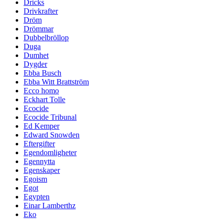
Dricks
Drivkrafter
Dröm
Drömmar
Dubbelbröllop
Duga
Dumhet
Dygder
Ebba Busch
Ebba Witt Brattström
Ecco homo
Eckhart Tolle
Ecocide
Ecocide Tribunal
Ed Kemper
Edward Snowden
Eftergifter
Egendomligheter
Egennytta
Egenskaper
Egoism
Egot
Egypten
Einar Lamberthz
Eko