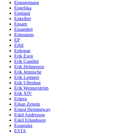
Engagemang
Engelska
England
Enkelhet
Ensam
Ensamhet
Entusiasm
EP
Erbil
Erdogan
Erik Eson
Erik Gandini
Erik Helmerson
Erik Jennische
Erik Lempert
Erik Ullenhag
Erik Wennerström
Erik XIV
Eritrea
Erkan Zengin
Ernest Hemingway
Eskil Andersson
Eskil Erlandsson
Essaouira
ESTA