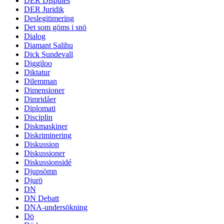
DER Disputes
DER Juridik
Deslegitimering
Det som göms i snö
Dialog
Diamant Salihu
Dick Sundevall
Diggiloo
Diktatur
Dilemman
Dimensioner
Dimridåer
Diplomati
Disciplin
Diskmaskiner
Diskriminering
Diskussion
Diskussioner
Diskussionsidé
Djupsömn
Djurö
DN
DN Debatt
DNA-undersökning
Dö