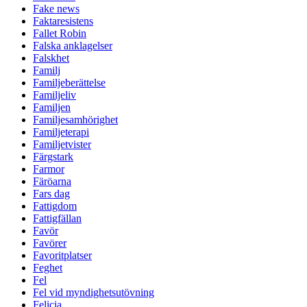
Fake news
Faktaresistens
Fallet Robin
Falska anklagelser
Falskhet
Familj
Familjeberättelse
Familjeliv
Familjen
Familjesamhörighet
Familjeterapi
Familjetvister
Färgstark
Farmor
Färöarna
Fars dag
Fattigdom
Fattigfällan
Favör
Favörer
Favoritplatser
Feghet
Fel
Fel vid myndighetsutövning
Felicia