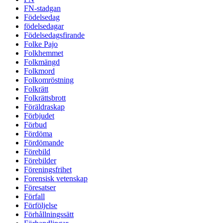
FN-stadgan
Födelsedag
födelsedagar
Födelsedagsfirande
Folke Pajo
Folkhemmet
Folkmängd
Folkmord
Folkomröstning
Folkrätt
Folkrättsbrott
Föräldraskap
Förbjudet
Förbud
Fördöma
Fördömande
Förebild
Förebilder
Föreningsfrihet
Forensisk vetenskap
Föresatser
Förfall
Förföljelse
Förhållningssätt