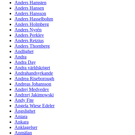
Anders Hamsten
Anders Hansen
Anders Hansson
Anders Hasselbohm
Anders Holmberg
Anders Nyrén
Anders Perklev
Anders Retzius
Anders Thornberg
Andlighet
Andra
Andra Day
Andra världskriget
Andrahandsyrkande
Andrea Riseborough
Andreas Johansson
Andrej Medvedev
Andrzej Jakimowski
Andy Fite
Angela Wiese Edeler
Ängslighet
Aniara
Ankara
Anklagelser
Anmälan