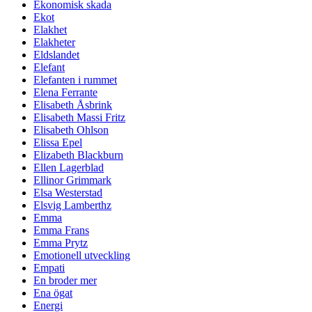
Ekonomisk skada
Ekot
Elakhet
Elakheter
Eldslandet
Elefant
Elefanten i rummet
Elena Ferrante
Elisabeth Åsbrink
Elisabeth Massi Fritz
Elisabeth Ohlson
Elissa Epel
Elizabeth Blackburn
Ellen Lagerblad
Ellinor Grimmark
Elsa Westerstad
Elsvig Lamberthz
Emma
Emma Frans
Emma Prytz
Emotionell utveckling
Empati
En broder mer
Ena ögat
Energi