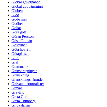
Global governance
Global uppvärmning
Globen
Glöd
Gode män
Godhet
Goliat
Göra gott
Göran Persson
Gösta Ekman
Göstfrihet
Göta hovrätt
Götaplatsen
GPS
Gräl
Grammatik
Gränsdragningar
Granskning
Granskningsnämnden
Grävande journalister
Gravar
Gravfrid
Greta Garbo
Greta Thunberg
Gripa dagen