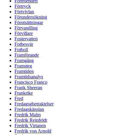
Förtroenden
Förtryck
Förtvivlan
Förundersökning
Förutsättningar
Förvandling
Förvillare
Fostervatten
Fotbesvär
Fotboll
Framförande
Framgång
Framsteg
Framtiden
Framtidsanalys
Francisco Franco
Frank Sheeran
Frankrike
Fred
Fredagsgbetraktelser
Fredagskänslan
Fredrik Malm
Fredrik Reinfeldt
Fredrik Virtanen
Fredrik von Arnold