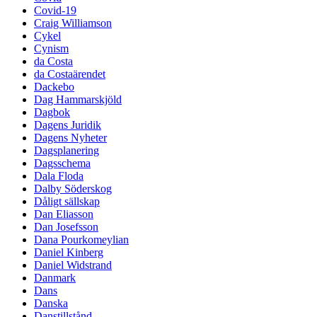
Covid-19
Craig Williamson
Cykel
Cynism
da Costa
da Costaärendet
Dackebo
Dag Hammarskjöld
Dagbok
Dagens Juridik
Dagens Nyheter
Dagsplanering
Dagsschema
Dala Floda
Dalby Söderskog
Dåligt sällskap
Dan Eliasson
Dan Josefsson
Dana Pourkomeylian
Daniel Kinberg
Daniel Widstrand
Danmark
Dans
Danska
Danstillstånd