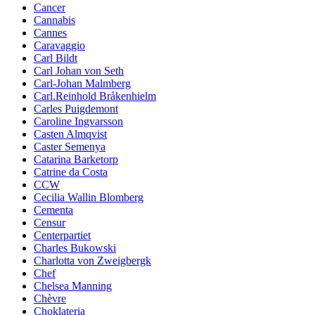
Cancer
Cannabis
Cannes
Caravaggio
Carl Bildt
Carl Johan von Seth
Carl-Johan Malmberg
Carl.Reinhold Bråkenhielm
Carles Puigdemont
Caroline Ingvarsson
Casten Almqvist
Caster Semenya
Catarina Barketorp
Catrine da Costa
CCW
Cecilia Wallin Blomberg
Cementa
Censur
Centerpartiet
Charles Bukowski
Charlotta von Zweigbergk
Chef
Chelsea Manning
Chèvre
Choklateria