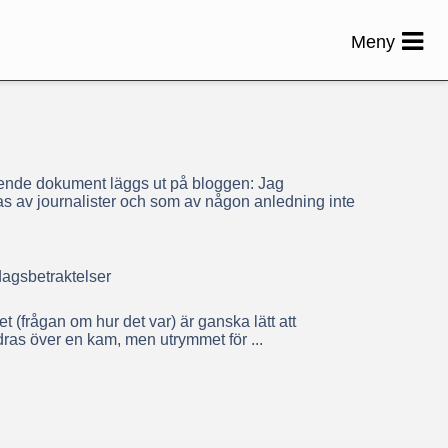
Meny
ende dokument läggs ut på bloggen: Jag
las av journalister och som av någon anledning inte
dagsbetraktelser
et (frågan om hur det var) är ganska lätt att
e dras över en kam, men utrymmet för ...