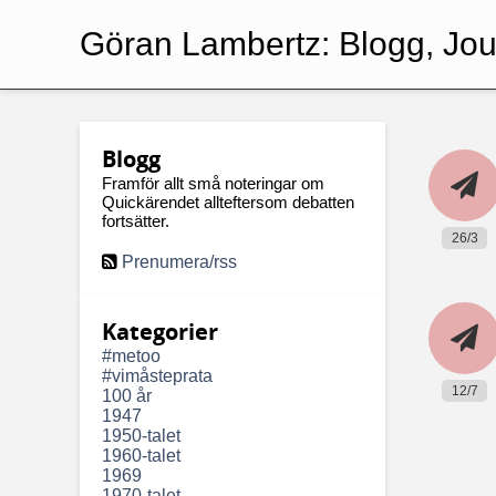
Göran Lambertz:
Blogg, Jour
Blogg
Framför allt små noteringar om
Quickärendet allteftersom debatten
fortsätter.
26/3
Prenumera/rss
Kategorier
#metoo
#vimåsteprata
12/7
100 år
1947
1950-talet
1960-talet
1969
1970-talet