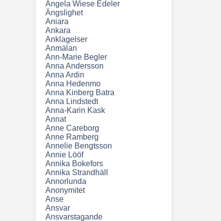
Angela Wiese Edeler
Ängslighet
Aniara
Ankara
Anklagelser
Anmälan
Ann-Marie Begler
Anna Andersson
Anna Ardin
Anna Hedenmo
Anna Kinberg Batra
Anna Lindstedt
Anna-Karin Kask
Annat
Anne Careborg
Anne Ramberg
Annelie Bengtsson
Annie Lööf
Annika Bokefors
Annika Strandhäll
Annorlunda
Anonymitet
Anse
Ansvar
Ansvarstagande