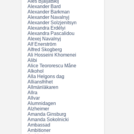
Ales Bjaljatskij
Alexander Bard
Alexander Barkman
Alexander Navalnyj
Alexander Solzjenitsyn
Alexandra Erdélyi
Alexandra Pascalidou
Alexej Navalnyj
Alf Enerström
Alfred Skogberg
Ali Hosseini Khomenei
Alibi
Alice Teororescu Måne
Alkohol
Alla Helgons dag
Alliansfrihet
Allmänläkaren
Allra
Allvar
Alumnidagen
Alzheimer
Amanda Ginsburg
Amanda Sokolnicki
Ambassad
Ambitioner