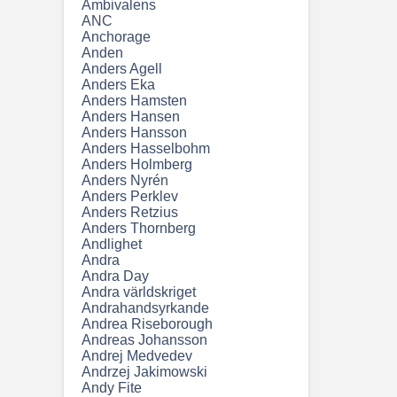
Ambivalens
ANC
Anchorage
Anden
Anders Agell
Anders Eka
Anders Hamsten
Anders Hansen
Anders Hansson
Anders Hasselbohm
Anders Holmberg
Anders Nyrén
Anders Perklev
Anders Retzius
Anders Thornberg
Andlighet
Andra
Andra Day
Andra världskriget
Andrahandsyrkande
Andrea Riseborough
Andreas Johansson
Andrej Medvedev
Andrzej Jakimowski
Andy Fite