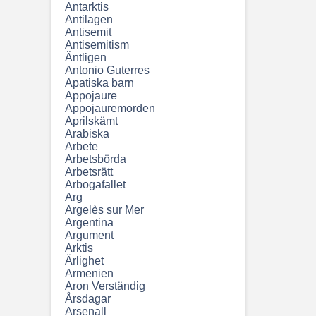
Antarktis
Antilagen
Antisemit
Antisemitism
Äntligen
Antonio Guterres
Apatiska barn
Appojaure
Appojauremorden
Aprilskämt
Arabiska
Arbete
Arbetsbörda
Arbetsrätt
Arbogafallet
Arg
Argelès sur Mer
Argentina
Argument
Arktis
Ärlighet
Armenien
Aron Verständig
Årsdagar
Arsenall