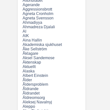
Aftonbladet
Agerande
Aggressionsbrott
Agneta Cronholm
Agneta Svensson
Ahmadiyya
Ahmadreza Djalali
AI
AIK
Aina Hallin
Akademiska sjukhuset
Åke Sellström
Åklagare
Aksel Sandemose
Äktenskap
Aktuellt
Alaska
Albert Einstein
Ålder
Åldersproblem
Åldrande
Åldrandet
Äldreomsorg
Aleksej Navalnyj
Aleppo