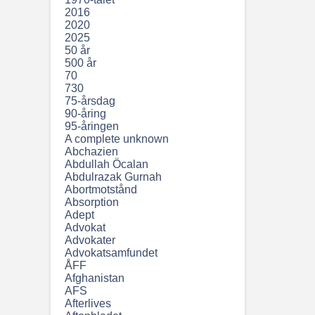
2016
2020
2025
50 år
500 år
70
730
75-årsdag
90-åring
95-åringen
A complete unknown
Abchazien
Abdullah Öcalan
Abdulrazak Gurnah
Abortmotstånd
Absorption
Adept
Advokat
Advokater
Advokatsamfundet
ÅFF
Afghanistan
AFS
Afterlives