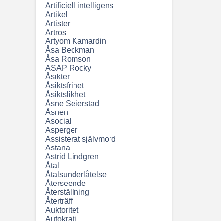
Artificiell intelligens
Artikel
Artister
Artros
Artyom Kamardin
Åsa Beckman
Åsa Romson
ASAP Rocky
Åsikter
Åsiktsfrihet
Åsiktslikhet
Åsne Seierstad
Åsnen
Asocial
Asperger
Assisterat självmord
Astana
Astrid Lindgren
Åtal
Åtalsunderlåtelse
Återseende
Återställning
Återträff
Auktoritet
Autokrati