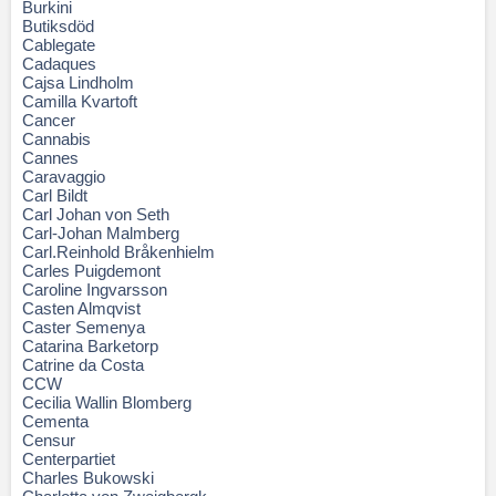
Burkini
Butiksdöd
Cablegate
Cadaques
Cajsa Lindholm
Camilla Kvartoft
Cancer
Cannabis
Cannes
Caravaggio
Carl Bildt
Carl Johan von Seth
Carl-Johan Malmberg
Carl.Reinhold Bråkenhielm
Carles Puigdemont
Caroline Ingvarsson
Casten Almqvist
Caster Semenya
Catarina Barketorp
Catrine da Costa
CCW
Cecilia Wallin Blomberg
Cementa
Censur
Centerpartiet
Charles Bukowski