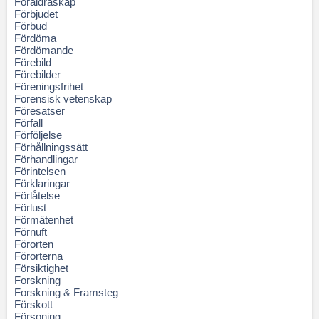
Föräldraskap
Förbjudet
Förbud
Fördöma
Fördömande
Förebild
Förebilder
Föreningsfrihet
Forensisk vetenskap
Föresatser
Förfall
Förföljelse
Förhållningssätt
Förhandlingar
Förintelsen
Förklaringar
Förlåtelse
Förlust
Förmätenhet
Förnuft
Förorten
Förorterna
Försiktighet
Forskning
Forskning & Framsteg
Förskott
Försoning