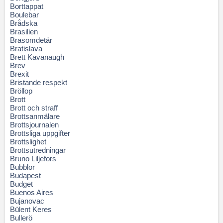
Borttappat
Boulebar
Brådska
Brasilien
Brasomdetär
Bratislava
Brett Kavanaugh
Brev
Brexit
Bristande respekt
Bröllop
Brott
Brott och straff
Brottsanmälare
Brottsjournalen
Brottsliga uppgifter
Brottslighet
Brottsutredningar
Bruno Liljefors
Bubblor
Budapest
Budget
Buenos Aires
Bujanovac
Bülent Keres
Bullerö