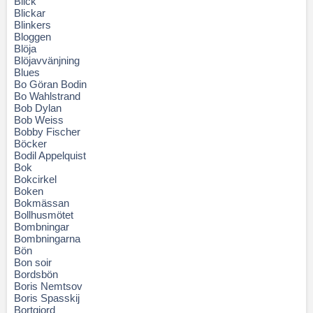
Blick
Blickar
Blinkers
Bloggen
Blöja
Blöjavvänjning
Blues
Bo Göran Bodin
Bo Wahlstrand
Bob Dylan
Bob Weiss
Bobby Fischer
Böcker
Bodil Appelquist
Bok
Bokcirkel
Boken
Bokmässan
Bollhusmötet
Bombningar
Bombningarna
Bön
Bon soir
Bordsbön
Boris Nemtsov
Boris Spasskij
Bortgjord