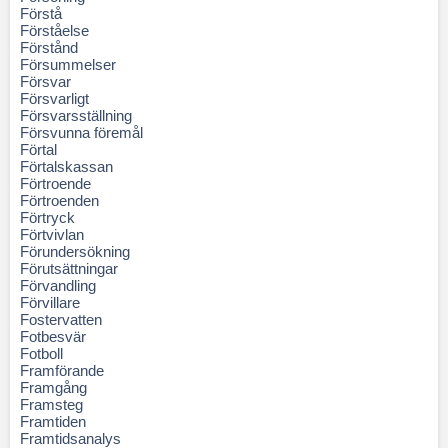
Förstå
Förståelse
Förstånd
Försummelser
Försvar
Försvarligt
Försvarsställning
Försvunna föremål
Förtal
Förtalskassan
Förtroende
Förtroenden
Förtryck
Förtvivlan
Förundersökning
Förutsättningar
Förvandling
Förvillare
Fostervatten
Fotbesvär
Fotboll
Framförande
Framgång
Framsteg
Framtiden
Framtidsanalys