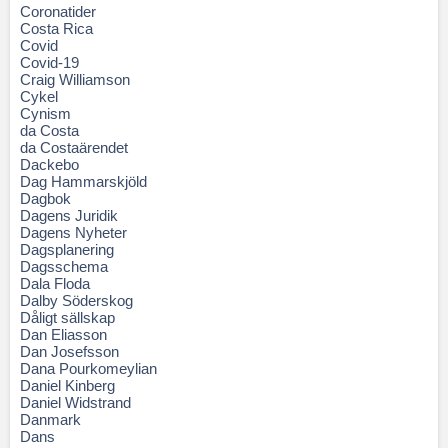
Coronatider
Costa Rica
Covid
Covid-19
Craig Williamson
Cykel
Cynism
da Costa
da Costaärendet
Dackebo
Dag Hammarskjöld
Dagbok
Dagens Juridik
Dagens Nyheter
Dagsplanering
Dagsschema
Dala Floda
Dalby Söderskog
Dåligt sällskap
Dan Eliasson
Dan Josefsson
Dana Pourkomeylian
Daniel Kinberg
Daniel Widstrand
Danmark
Dans