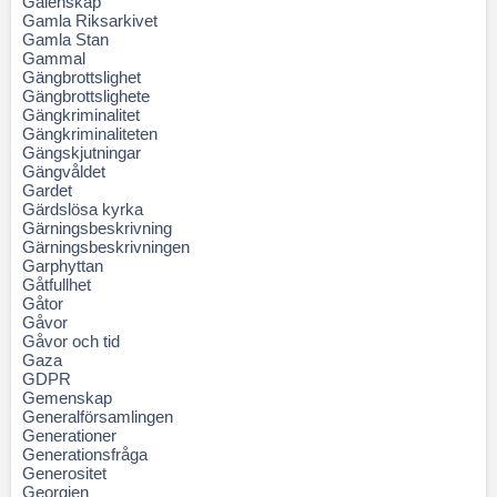
Galenskap
Gamla Riksarkivet
Gamla Stan
Gammal
Gängbrottslighet
Gängbrottslighete
Gängkriminalitet
Gängkriminaliteten
Gängskjutningar
Gängvåldet
Gardet
Gärdslösa kyrka
Gärningsbeskrivning
Gärningsbeskrivningen
Garphyttan
Gåtfullhet
Gåtor
Gåvor
Gåvor och tid
Gaza
GDPR
Gemenskap
Generalförsamlingen
Generationer
Generationsfråga
Generositet
Georgien