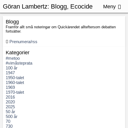
Göran Lambertz:
Blogg, Ecocide
Meny
Tribunal
Blogg
Framför allt små noteringar om Quickärendet allteftersom debatten
fortsätter.
Prenumera/rss
Kategorier
#metoo
#vimåsteprata
100 år
1947
1950-talet
1960-talet
1969
1970-talet
2016
2020
2025
50 år
500 år
70
730