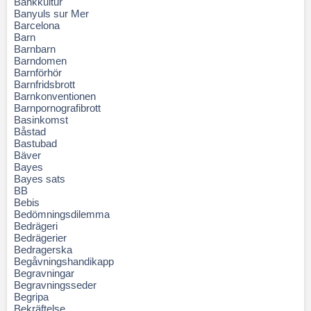
Bankkultur
Banyuls sur Mer
Barcelona
Barn
Barnbarn
Barndomen
Barnförhör
Barnfridsbrott
Barnkonventionen
Barnpornografibrott
Basinkomst
Båstad
Bastubad
Bäver
Bayes
Bayes sats
BB
Bebis
Bedömningsdilemma
Bedrägeri
Bedrägerier
Bedragerska
Begåvningshandikapp
Begravningar
Begravningsseder
Begripa
Bekräftelse