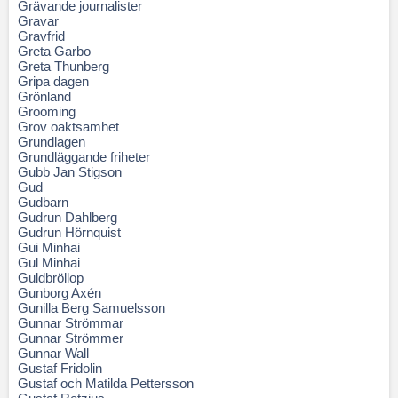
Grävande journalister
Gravar
Gravfrid
Greta Garbo
Greta Thunberg
Gripa dagen
Grönland
Grooming
Grov oaktsamhet
Grundlagen
Grundläggande friheter
Gubb Jan Stigson
Gud
Gudbarn
Gudrun Dahlberg
Gudrun Hörnquist
Gui Minhai
Gul Minhai
Guldbröllop
Gunborg Axén
Gunilla Berg Samuelsson
Gunnar Strömmar
Gunnar Strömmer
Gunnar Wall
Gustaf Fridolin
Gustaf och Matilda Pettersson