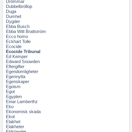
Drömmar
Dubbelbröllop
Duga
Dumhet
Dygder
Ebba Busch
Ebba Witt Brattström
Ecco homo
Eckhart Tolle
Ecocide
Ecocide Tribunal
Ed Kemper
Edward Snowden
Eftergifter
Egendomligheter
Egennytta
Egenskaper
Egoism
Egot
Egypten
Einar Lamberthz
Eko
Ekonomisk skada
Ekot
Elakhet
Elakheter
Eldslandet