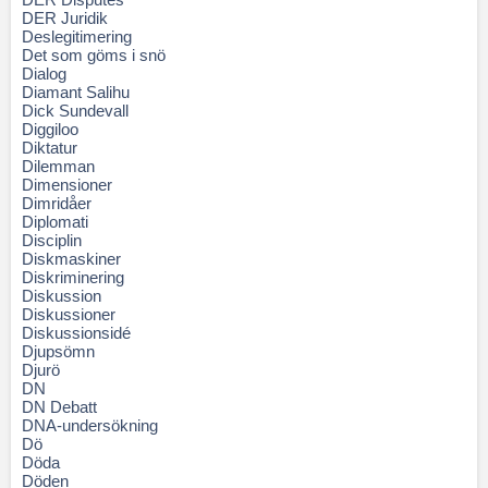
DER Juridik
Deslegitimering
Det som göms i snö
Dialog
Diamant Salihu
Dick Sundevall
Diggiloo
Diktatur
Dilemman
Dimensioner
Dimridåer
Diplomati
Disciplin
Diskmaskiner
Diskriminering
Diskussion
Diskussioner
Diskussionsidé
Djupsömn
Djurö
DN
DN Debatt
DNA-undersökning
Dö
Döda
Döden