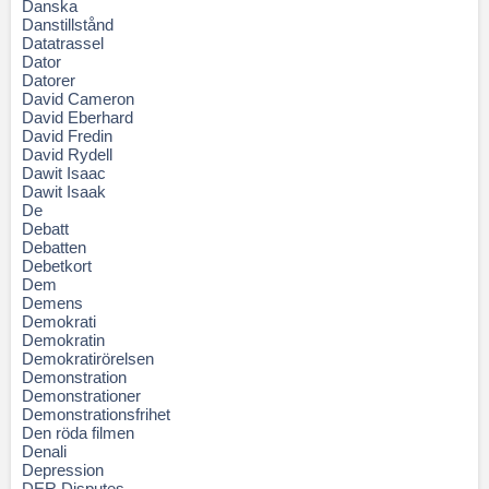
Danska
Danstillstånd
Datatrassel
Dator
Datorer
David Cameron
David Eberhard
David Fredin
David Rydell
Dawit Isaac
Dawit Isaak
De
Debatt
Debatten
Debetkort
Dem
Demens
Demokrati
Demokratin
Demokratirörelsen
Demonstration
Demonstrationer
Demonstrationsfrihet
Den röda filmen
Denali
Depression
DER Disputes