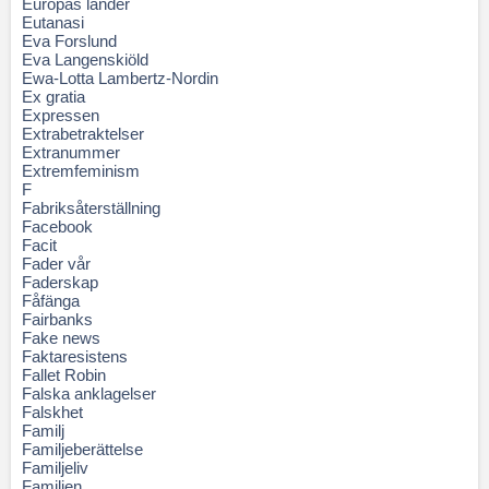
Europas länder
Eutanasi
Eva Forslund
Eva Langenskiöld
Ewa-Lotta Lambertz-Nordin
Ex gratia
Expressen
Extrabetraktelser
Extranummer
Extremfeminism
F
Fabriksåterställning
Facebook
Facit
Fader vår
Faderskap
Fåfänga
Fairbanks
Fake news
Faktaresistens
Fallet Robin
Falska anklagelser
Falskhet
Familj
Familjeberättelse
Familjeliv
Familjen