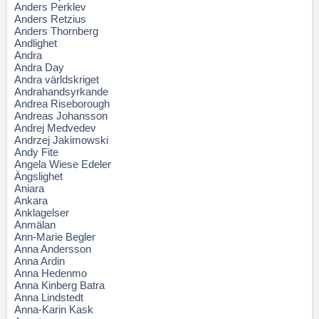
Anders Perklev
Anders Retzius
Anders Thornberg
Andlighet
Andra
Andra Day
Andra världskriget
Andrahandsyrkande
Andrea Riseborough
Andreas Johansson
Andrej Medvedev
Andrzej Jakimowski
Andy Fite
Angela Wiese Edeler
Ängslighet
Aniara
Ankara
Anklagelser
Anmälan
Ann-Marie Begler
Anna Andersson
Anna Ardin
Anna Hedenmo
Anna Kinberg Batra
Anna Lindstedt
Anna-Karin Kask