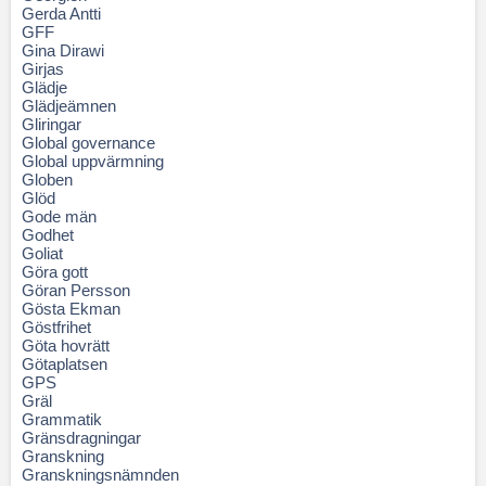
Gerda Antti
GFF
Gina Dirawi
Girjas
Glädje
Glädjeämnen
Gliringar
Global governance
Global uppvärmning
Globen
Glöd
Gode män
Godhet
Goliat
Göra gott
Göran Persson
Gösta Ekman
Göstfrihet
Göta hovrätt
Götaplatsen
GPS
Gräl
Grammatik
Gränsdragningar
Granskning
Granskningsnämnden