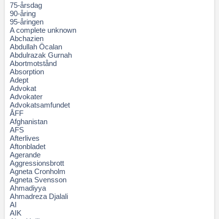
75-årsdag
90-åring
95-åringen
A complete unknown
Abchazien
Abdullah Öcalan
Abdulrazak Gurnah
Abortmotstånd
Absorption
Adept
Advokat
Advokater
Advokatsamfundet
ÅFF
Afghanistan
AFS
Afterlives
Aftonbladet
Agerande
Aggressionsbrott
Agneta Cronholm
Agneta Svensson
Ahmadiyya
Ahmadreza Djalali
AI
AIK