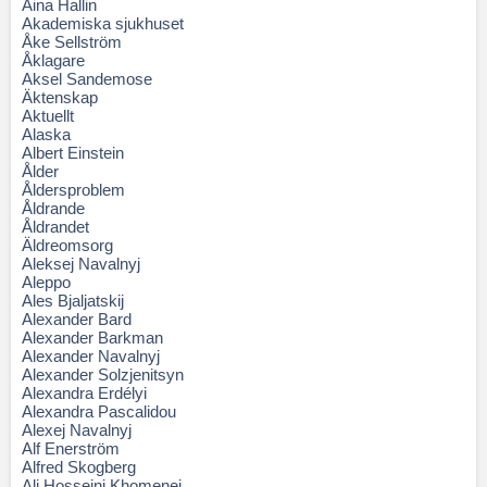
Aina Hallin
Akademiska sjukhuset
Åke Sellström
Åklagare
Aksel Sandemose
Äktenskap
Aktuellt
Alaska
Albert Einstein
Ålder
Åldersproblem
Åldrande
Åldrandet
Äldreomsorg
Aleksej Navalnyj
Aleppo
Ales Bjaljatskij
Alexander Bard
Alexander Barkman
Alexander Navalnyj
Alexander Solzjenitsyn
Alexandra Erdélyi
Alexandra Pascalidou
Alexej Navalnyj
Alf Enerström
Alfred Skogberg
Ali Hosseini Khomenei