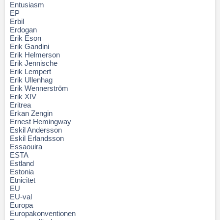
Entusiasm
EP
Erbil
Erdogan
Erik Eson
Erik Gandini
Erik Helmerson
Erik Jennische
Erik Lempert
Erik Ullenhag
Erik Wennerström
Erik XIV
Eritrea
Erkan Zengin
Ernest Hemingway
Eskil Andersson
Eskil Erlandsson
Essaouira
ESTA
Estland
Estonia
Etnicitet
EU
EU-val
Europa
Europakonventionen