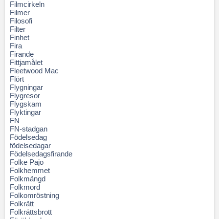
Filmcirkeln
Filmer
Filosofi
Filter
Finhet
Fira
Firande
Fittjamålet
Fleetwood Mac
Flört
Flygningar
Flygresor
Flygskam
Flyktingar
FN
FN-stadgan
Födelsedag
födelsedagar
Födelsedagsfirande
Folke Pajo
Folkhemmet
Folkmängd
Folkmord
Folkomröstning
Folkrätt
Folkrättsbrott