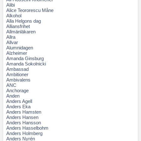
Alibi
Alice Teororescu Måne
Alkohol
Alla Helgons dag
Alliansfrihet
Allmänläkaren
Allra
Allvar
Alumnidagen
Alzheimer
Amanda Ginsburg
Amanda Sokolnicki
Ambassad
Ambitioner
Ambivalens
ANC
Anchorage
Anden
Anders Agell
Anders Eka
Anders Hamsten
Anders Hansen
Anders Hansson
Anders Hasselbohm
Anders Holmberg
Anders Nyrén