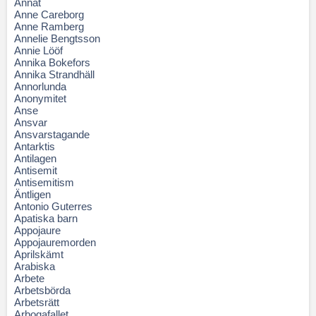
Annat
Anne Careborg
Anne Ramberg
Annelie Bengtsson
Annie Lööf
Annika Bokefors
Annika Strandhäll
Annorlunda
Anonymitet
Anse
Ansvar
Ansvarstagande
Antarktis
Antilagen
Antisemit
Antisemitism
Äntligen
Antonio Guterres
Apatiska barn
Appojaure
Appojauremorden
Aprilskämt
Arabiska
Arbete
Arbetsbörda
Arbetsrätt
Arbogafallet