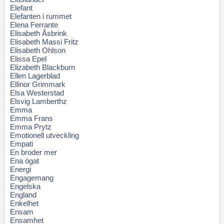
Elefant
Elefanten i rummet
Elena Ferrante
Elisabeth Åsbrink
Elisabeth Massi Fritz
Elisabeth Ohlson
Elissa Epel
Elizabeth Blackburn
Ellen Lagerblad
Ellinor Grimmark
Elsa Westerstad
Elsvig Lamberthz
Emma
Emma Frans
Emma Prytz
Emotionell utveckling
Empati
En broder mer
Ena ögat
Energi
Engagemang
Engelska
England
Enkelhet
Ensam
Ensamhet