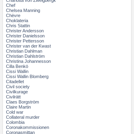
Charlotta von Zweigbergk
Chef
Chelsea Manning
Chèvre
Choklateria
Chris Stattin
Christer Andersson
Christer Danielsson
Christer Pettersson
Christer van der Kwast
Christian Dahlman
Christian Dahlström
Christina Johannesson
Cilla Benkö
Cissi Wallin
Cissi Wallin Blomberg
Citadellet
Civil society
Civilkurage
Civilrätt
Claes Borgström
Claire Martin
Cold war
Collateral murder
Colombia
Coronakommissionen
Coronasmittan