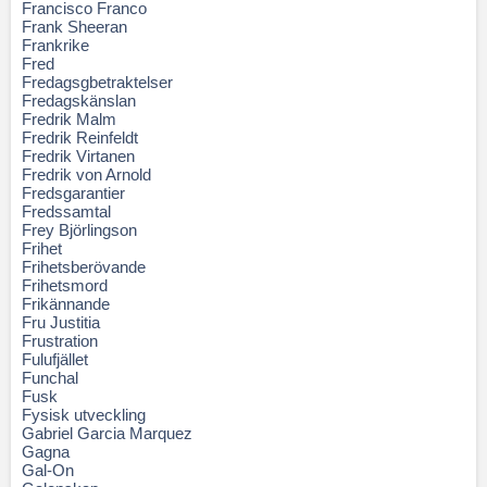
Francisco Franco
Frank Sheeran
Frankrike
Fred
Fredagsgbetraktelser
Fredagskänslan
Fredrik Malm
Fredrik Reinfeldt
Fredrik Virtanen
Fredrik von Arnold
Fredsgarantier
Fredssamtal
Frey Björlingson
Frihet
Frihetsberövande
Frihetsmord
Frikännande
Fru Justitia
Frustration
Fulufjället
Funchal
Fusk
Fysisk utveckling
Gabriel Garcia Marquez
Gagna
Gal-On