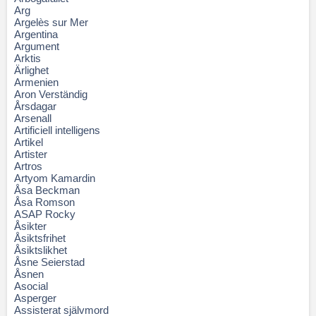
Arg
Argelès sur Mer
Argentina
Argument
Arktis
Ärlighet
Armenien
Aron Verständig
Årsdagar
Arsenall
Artificiell intelligens
Artikel
Artister
Artros
Artyom Kamardin
Åsa Beckman
Åsa Romson
ASAP Rocky
Åsikter
Åsiktsfrihet
Åsiktslikhet
Åsne Seierstad
Åsnen
Asocial
Asperger
Assisterat självmord