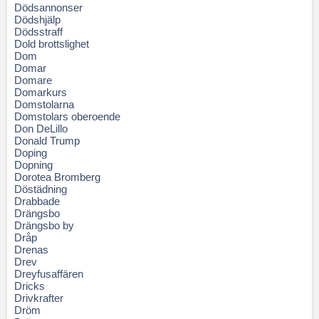
Dödsannonser
Dödshjälp
Dödsstraff
Dold brottslighet
Dom
Domar
Domare
Domarkurs
Domstolarna
Domstolars oberoende
Don DeLillo
Donald Trump
Doping
Dopning
Dorotea Bromberg
Döstädning
Drabbade
Drängsbo
Drängsbo by
Dråp
Drenas
Drev
Dreyfusaffären
Dricks
Drivkrafter
Dröm