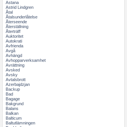
Astana
Astrid Lindgren
Åtal
Åtalsunderlåtelse
Återseende
Återställning
Återträff
Auktoritet
Autokrati
Avfrienda
Avgå
Avhängd
Avhopparverksamhet
Avrättning
Avsked
Avsky
Avtalsbrott
Azerbajdzjan
Backup
Bad
Bagage
Bakgrund
Balans
Balkan
Balticum
Baltutlämningen