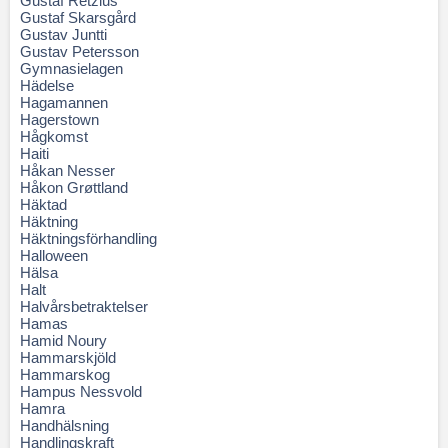
Gustaf Retzius
Gustaf Skarsgård
Gustav Juntti
Gustav Petersson
Gymnasielagen
Hädelse
Hagamannen
Hagerstown
Hågkomst
Haiti
Håkan Nesser
Håkon Grøttland
Häktad
Häktning
Häktningsförhandling
Halloween
Hälsa
Halt
Halvårsbetraktelser
Hamas
Hamid Noury
Hammarskjöld
Hammarskog
Hampus Nessvold
Hamra
Handhälsning
Handlingskraft