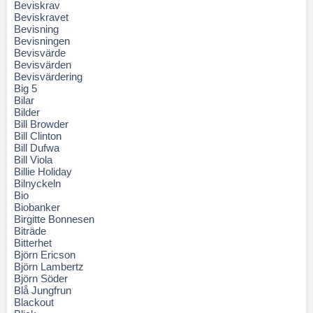
Beviskrav
Beviskravet
Bevisning
Bevisningen
Bevisvärde
Bevisvärden
Bevisvärdering
Big 5
Bilar
Bilder
Bill Browder
Bill Clinton
Bill Dufwa
Bill Viola
Billie Holiday
Bilnyckeln
Bio
Biobanker
Birgitte Bonnesen
Biträde
Bitterhet
Björn Ericson
Björn Lambertz
Björn Söder
Blå Jungfrun
Blackout