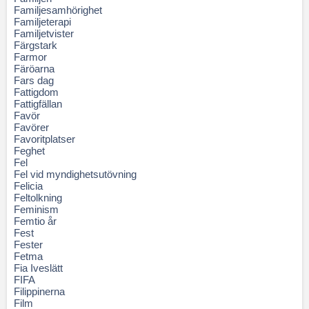
Familjesamhörighet
Familjeterapi
Familjetvister
Färgstark
Farmor
Färöarna
Fars dag
Fattigdom
Fattigfällan
Favör
Favörer
Favoritplatser
Feghet
Fel
Fel vid myndighetsutövning
Felicia
Feltolkning
Feminism
Femtio år
Fest
Fester
Fetma
Fia Iveslätt
FIFA
Filippinerna
Film