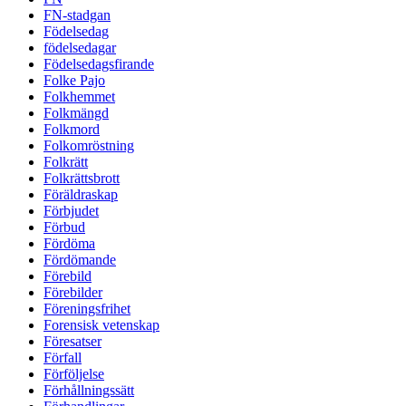
FN-stadgan
Födelsedag
födelsedagar
Födelsedagsfirande
Folke Pajo
Folkhemmet
Folkmängd
Folkmord
Folkomröstning
Folkrätt
Folkrättsbrott
Föräldraskap
Förbjudet
Förbud
Fördöma
Fördömande
Förebild
Förebilder
Föreningsfrihet
Forensisk vetenskap
Föresatser
Förfall
Förföljelse
Förhållningssätt