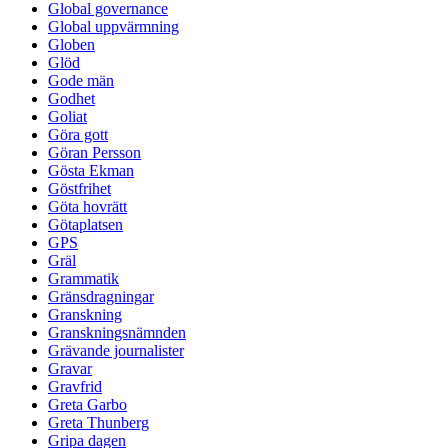
Global governance
Global uppvärmning
Globen
Glöd
Gode män
Godhet
Goliat
Göra gott
Göran Persson
Gösta Ekman
Göstfrihet
Göta hovrätt
Götaplatsen
GPS
Gräl
Grammatik
Gränsdragningar
Granskning
Granskningsnämnden
Grävande journalister
Gravar
Gravfrid
Greta Garbo
Greta Thunberg
Gripa dagen