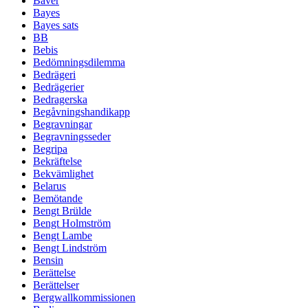
Bäver
Bayes
Bayes sats
BB
Bebis
Bedömningsdilemma
Bedrägeri
Bedrägerier
Bedragerska
Begåvningshandikapp
Begravningar
Begravningsseder
Begripa
Bekräftelse
Bekvämlighet
Belarus
Bemötande
Bengt Brülde
Bengt Holmström
Bengt Lambe
Bengt Lindström
Bensin
Berättelse
Berättelser
Bergwallkommissionen