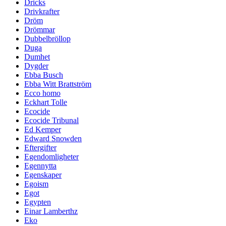
Dricks
Drivkrafter
Dröm
Drömmar
Dubbelbröllop
Duga
Dumhet
Dygder
Ebba Busch
Ebba Witt Brattström
Ecco homo
Eckhart Tolle
Ecocide
Ecocide Tribunal
Ed Kemper
Edward Snowden
Eftergifter
Egendomligheter
Egennytta
Egenskaper
Egoism
Egot
Egypten
Einar Lamberthz
Eko