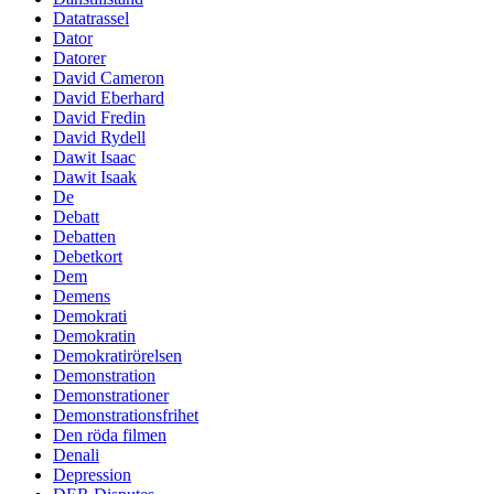
Datatrassel
Dator
Datorer
David Cameron
David Eberhard
David Fredin
David Rydell
Dawit Isaac
Dawit Isaak
De
Debatt
Debatten
Debetkort
Dem
Demens
Demokrati
Demokratin
Demokratirörelsen
Demonstration
Demonstrationer
Demonstrationsfrihet
Den röda filmen
Denali
Depression