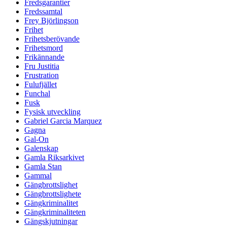
Fredsgarantier
Fredssamtal
Frey Björlingson
Frihet
Frihetsberövande
Frihetsmord
Frikännande
Fru Justitia
Frustration
Fulufjället
Funchal
Fusk
Fysisk utveckling
Gabriel Garcia Marquez
Gagna
Gal-On
Galenskap
Gamla Riksarkivet
Gamla Stan
Gammal
Gängbrottslighet
Gängbrottslighete
Gängkriminalitet
Gängkriminaliteten
Gängskjutningar