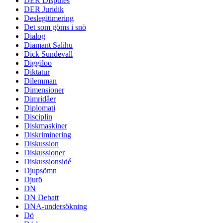
DER Disputes
DER Juridik
Deslegitimering
Det som göms i snö
Dialog
Diamant Salihu
Dick Sundevall
Diggiloo
Diktatur
Dilemman
Dimensioner
Dimridåer
Diplomati
Disciplin
Diskmaskiner
Diskriminering
Diskussion
Diskussioner
Diskussionsidé
Djupsömn
Djurö
DN
DN Debatt
DNA-undersökning
Dö