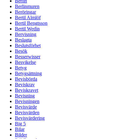
Berlin
Berlinmuren
Beröringar
Bertil Almlöf
Bertil Bengtsson
Bertil Wedin
Bervisning
Beslagta
Beslutsförhet
Besök
Besserwisser
Besvikelse
Betyg
Betygsättning
Bevisbörda
Beviskrav
Beviskravet
Bevisning
Bevisningen
Bevisvärde
Bevisvärden
Bevisvärdering
Big 5
Bilar
Bilder