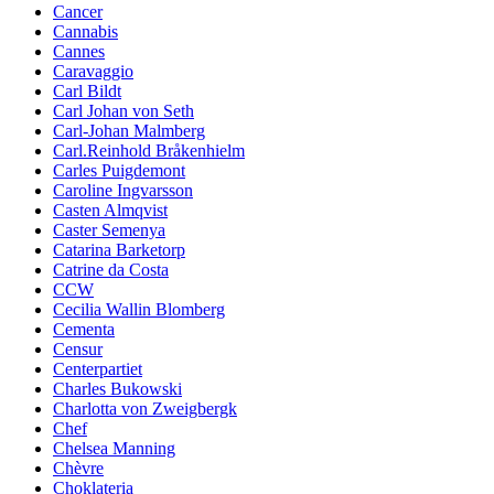
Cancer
Cannabis
Cannes
Caravaggio
Carl Bildt
Carl Johan von Seth
Carl-Johan Malmberg
Carl.Reinhold Bråkenhielm
Carles Puigdemont
Caroline Ingvarsson
Casten Almqvist
Caster Semenya
Catarina Barketorp
Catrine da Costa
CCW
Cecilia Wallin Blomberg
Cementa
Censur
Centerpartiet
Charles Bukowski
Charlotta von Zweigbergk
Chef
Chelsea Manning
Chèvre
Choklateria