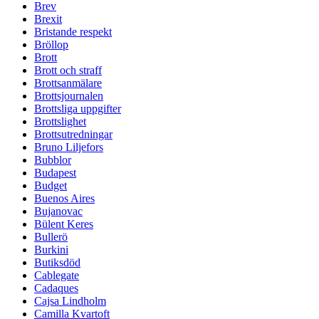
Brev
Brexit
Bristande respekt
Bröllop
Brott
Brott och straff
Brottsanmälare
Brottsjournalen
Brottsliga uppgifter
Brottslighet
Brottsutredningar
Bruno Liljefors
Bubblor
Budapest
Budget
Buenos Aires
Bujanovac
Bülent Keres
Bullerö
Burkini
Butiksdöd
Cablegate
Cadaques
Cajsa Lindholm
Camilla Kvartoft