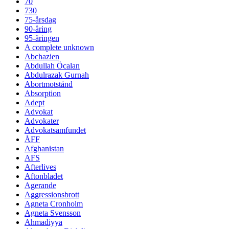
70
730
75-årsdag
90-åring
95-åringen
A complete unknown
Abchazien
Abdullah Öcalan
Abdulrazak Gurnah
Abortmotstånd
Absorption
Adept
Advokat
Advokater
Advokatsamfundet
ÅFF
Afghanistan
AFS
Afterlives
Aftonbladet
Agerande
Aggressionsbrott
Agneta Cronholm
Agneta Svensson
Ahmadiyya