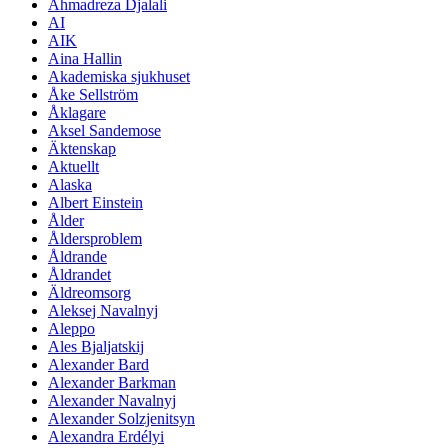
Ahmadreza Djalali
AI
AIK
Aina Hallin
Akademiska sjukhuset
Åke Sellström
Åklagare
Aksel Sandemose
Äktenskap
Aktuellt
Alaska
Albert Einstein
Ålder
Åldersproblem
Åldrande
Åldrandet
Äldreomsorg
Aleksej Navalnyj
Aleppo
Ales Bjaljatskij
Alexander Bard
Alexander Barkman
Alexander Navalnyj
Alexander Solzjenitsyn
Alexandra Erdélyi