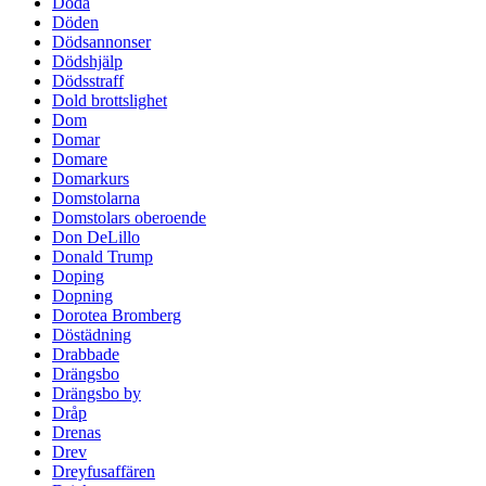
Döda
Döden
Dödsannonser
Dödshjälp
Dödsstraff
Dold brottslighet
Dom
Domar
Domare
Domarkurs
Domstolarna
Domstolars oberoende
Don DeLillo
Donald Trump
Doping
Dopning
Dorotea Bromberg
Döstädning
Drabbade
Drängsbo
Drängsbo by
Dråp
Drenas
Drev
Dreyfusaffären