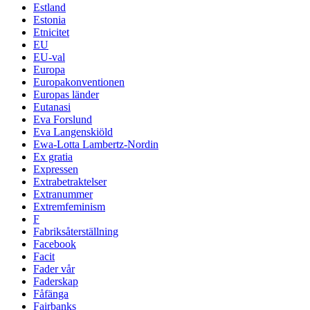
Estland
Estonia
Etnicitet
EU
EU-val
Europa
Europakonventionen
Europas länder
Eutanasi
Eva Forslund
Eva Langenskiöld
Ewa-Lotta Lambertz-Nordin
Ex gratia
Expressen
Extrabetraktelser
Extranummer
Extremfeminism
F
Fabriksåterställning
Facebook
Facit
Fader vår
Faderskap
Fåfänga
Fairbanks