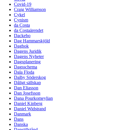
Covid-19
Craig Williamson
Cykel
Cynism
da Costa
da Costaärendet
Dackebo
Dag Hammarskjöld
Dagbok
Dagens Juridik
Dagens Nyheter
Dagsplanering
Dagsschema
Dala Floda
Dalby Söderskog
Dåligt sällskap
Dan Eliasson
Dan Josefsson
Dana Pourkomeylian
Daniel Kinberg
Daniel Widstrand
Danmark
Dans
Danska
Danstillstånd