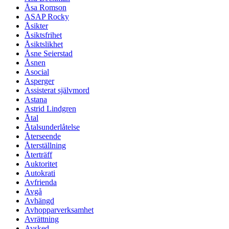
Åsa Romson
ASAP Rocky
Åsikter
Åsiktsfrihet
Åsiktslikhet
Åsne Seierstad
Åsnen
Asocial
Asperger
Assisterat självmord
Astana
Astrid Lindgren
Åtal
Åtalsunderlåtelse
Återseende
Återställning
Återträff
Auktoritet
Autokrati
Avfrienda
Avgå
Avhängd
Avhopparverksamhet
Avrättning
Avsked