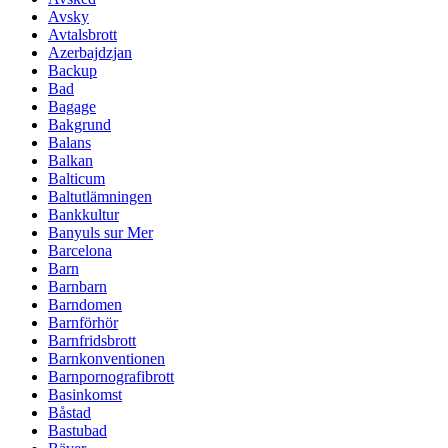
Avsky
Avtalsbrott
Azerbajdzjan
Backup
Bad
Bagage
Bakgrund
Balans
Balkan
Balticum
Baltutlämningen
Bankkultur
Banyuls sur Mer
Barcelona
Barn
Barnbarn
Barndomen
Barnförhör
Barnfridsbrott
Barnkonventionen
Barnpornografibrott
Basinkomst
Båstad
Bastubad