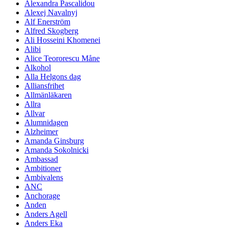
Alexandra Pascalidou
Alexej Navalnyj
Alf Enerström
Alfred Skogberg
Ali Hosseini Khomenei
Alibi
Alice Teororescu Måne
Alkohol
Alla Helgons dag
Alliansfrihet
Allmänläkaren
Allra
Allvar
Alumnidagen
Alzheimer
Amanda Ginsburg
Amanda Sokolnicki
Ambassad
Ambitioner
Ambivalens
ANC
Anchorage
Anden
Anders Agell
Anders Eka