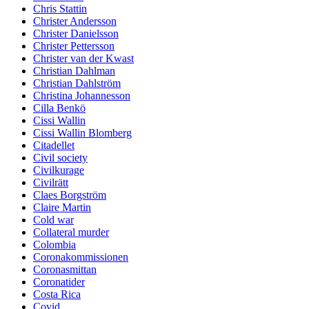
Chris Stattin
Christer Andersson
Christer Danielsson
Christer Pettersson
Christer van der Kwast
Christian Dahlman
Christian Dahlström
Christina Johannesson
Cilla Benkö
Cissi Wallin
Cissi Wallin Blomberg
Citadellet
Civil society
Civilkurage
Civilrätt
Claes Borgström
Claire Martin
Cold war
Collateral murder
Colombia
Coronakommissionen
Coronasmittan
Coronatider
Costa Rica
Covid