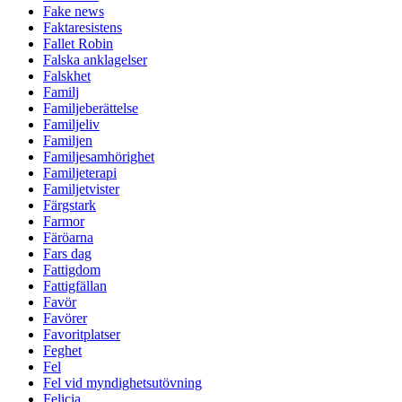
Fake news
Faktaresistens
Fallet Robin
Falska anklagelser
Falskhet
Familj
Familjeberättelse
Familjeliv
Familjen
Familjesamhörighet
Familjeterapi
Familjetvister
Färgstark
Farmor
Färöarna
Fars dag
Fattigdom
Fattigfällan
Favör
Favörer
Favoritplatser
Feghet
Fel
Fel vid myndighetsutövning
Felicia