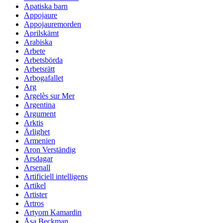
Apatiska barn
Appojaure
Appojauremorden
Aprilskämt
Arabiska
Arbete
Arbetsbörda
Arbetsrätt
Arbogafallet
Arg
Argelès sur Mer
Argentina
Argument
Arktis
Ärlighet
Armenien
Aron Verständig
Årsdagar
Arsenall
Artificiell intelligens
Artikel
Artister
Artros
Artyom Kamardin
Åsa Beckman