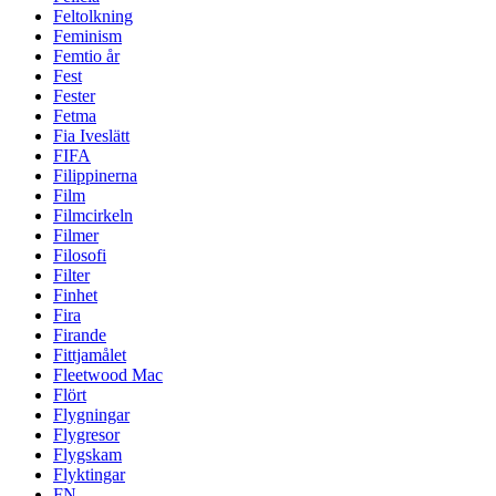
Feltolkning
Feminism
Femtio år
Fest
Fester
Fetma
Fia Iveslätt
FIFA
Filippinerna
Film
Filmcirkeln
Filmer
Filosofi
Filter
Finhet
Fira
Firande
Fittjamålet
Fleetwood Mac
Flört
Flygningar
Flygresor
Flygskam
Flyktingar
FN