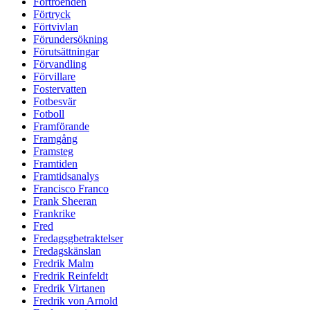
Förtroenden
Förtryck
Förtvivlan
Förundersökning
Förutsättningar
Förvandling
Förvillare
Fostervatten
Fotbesvär
Fotboll
Framförande
Framgång
Framsteg
Framtiden
Framtidsanalys
Francisco Franco
Frank Sheeran
Frankrike
Fred
Fredagsgbetraktelser
Fredagskänslan
Fredrik Malm
Fredrik Reinfeldt
Fredrik Virtanen
Fredrik von Arnold