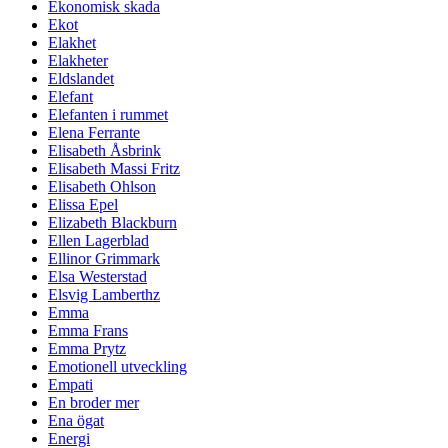
Ekonomisk skada
Ekot
Elakhet
Elakheter
Eldslandet
Elefant
Elefanten i rummet
Elena Ferrante
Elisabeth Åsbrink
Elisabeth Massi Fritz
Elisabeth Ohlson
Elissa Epel
Elizabeth Blackburn
Ellen Lagerblad
Ellinor Grimmark
Elsa Westerstad
Elsvig Lamberthz
Emma
Emma Frans
Emma Prytz
Emotionell utveckling
Empati
En broder mer
Ena ögat
Energi