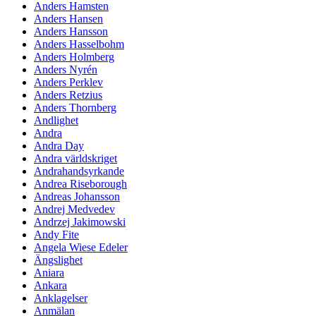
Anders Hamsten
Anders Hansen
Anders Hansson
Anders Hasselbohm
Anders Holmberg
Anders Nyrén
Anders Perklev
Anders Retzius
Anders Thornberg
Andlighet
Andra
Andra Day
Andra världskriget
Andrahandsyrkande
Andrea Riseborough
Andreas Johansson
Andrej Medvedev
Andrzej Jakimowski
Andy Fite
Angela Wiese Edeler
Ängslighet
Aniara
Ankara
Anklagelser
Anmälan