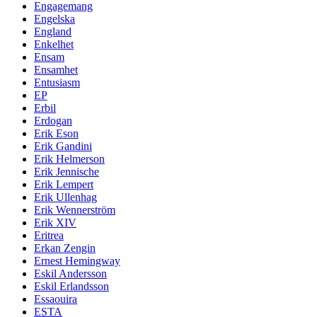
Engagemang
Engelska
England
Enkelhet
Ensam
Ensamhet
Entusiasm
EP
Erbil
Erdogan
Erik Eson
Erik Gandini
Erik Helmerson
Erik Jennische
Erik Lempert
Erik Ullenhag
Erik Wennerström
Erik XIV
Eritrea
Erkan Zengin
Ernest Hemingway
Eskil Andersson
Eskil Erlandsson
Essaouira
ESTA