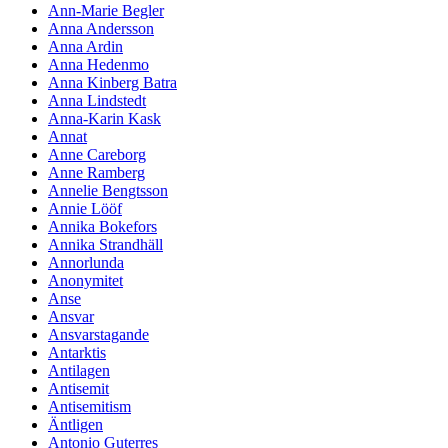
Ann-Marie Begler
Anna Andersson
Anna Ardin
Anna Hedenmo
Anna Kinberg Batra
Anna Lindstedt
Anna-Karin Kask
Annat
Anne Careborg
Anne Ramberg
Annelie Bengtsson
Annie Lööf
Annika Bokefors
Annika Strandhäll
Annorlunda
Anonymitet
Anse
Ansvar
Ansvarstagande
Antarktis
Antilagen
Antisemit
Antisemitism
Äntligen
Antonio Guterres