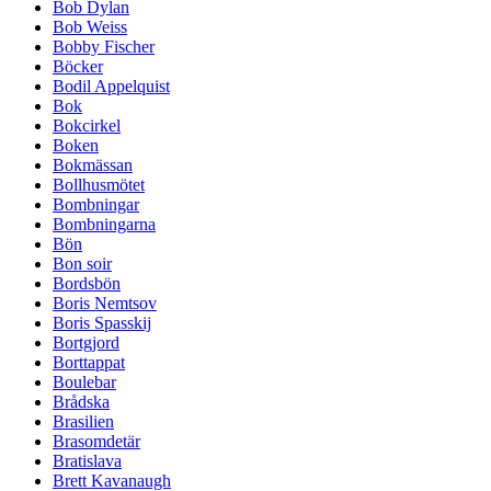
Bob Dylan
Bob Weiss
Bobby Fischer
Böcker
Bodil Appelquist
Bok
Bokcirkel
Boken
Bokmässan
Bollhusmötet
Bombningar
Bombningarna
Bön
Bon soir
Bordsbön
Boris Nemtsov
Boris Spasskij
Bortgjord
Borttappat
Boulebar
Brådska
Brasilien
Brasomdetär
Bratislava
Brett Kavanaugh