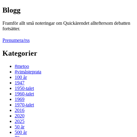
Blogg
Framför allt små noteringar om Quickärendet allteftersom debatten
fortsätter.
Prenumera/rss
Kategorier
#metoo
#vimåsteprata
100 år
1947
1950-talet
1960-talet
1969
1970-talet
2016
2020
2025
50 år
500 år