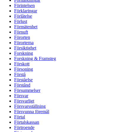
Förhandlingar
Förintelsen
Förklaringar
Förlåtelse
Förlust
Förmätenhet
Förnuft
Förorten
Förorterna
Försiktighet
Forskning
Forskning & Framsteg
Förskott
Försoning
Förstå
Förståelse
Förstånd
Försummelser
Försvar
Försvarligt
Försvarsställning
Försvunna föremål
Förtal
Förtalskassan
Förtroende