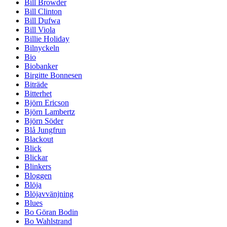
Bill Browder
Bill Clinton
Bill Dufwa
Bill Viola
Billie Holiday
Bilnyckeln
Bio
Biobanker
Birgitte Bonnesen
Biträde
Bitterhet
Björn Ericson
Björn Lambertz
Björn Söder
Blå Jungfrun
Blackout
Blick
Blickar
Blinkers
Bloggen
Blöja
Blöjavvänjning
Blues
Bo Göran Bodin
Bo Wahlstrand