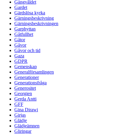
Gängvåldet
Gardet
Gärdslösa kyrka
Gärningsbeskrivning
Gärningsbeskrivningen
Garphyttan
Gåtfullhet
Gåtor
Gåvor
Gåvor och tid
Gaza
GDPR
Gemenskap
Generalförsamlingen
Generationer
Generationsfråga
Generositet
Georgien
Gerda Antti
GFF
Gina Dirawi
Girjas
Glädje
Glädjeämnen
Gliringar