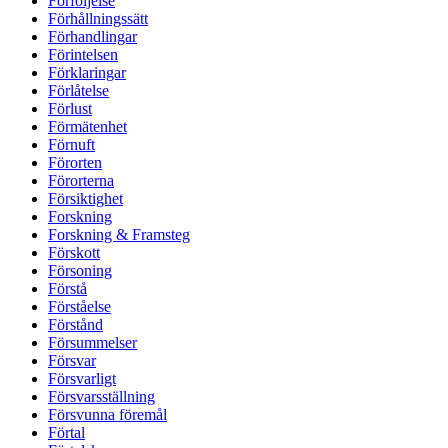
Förföljelse
Förhållningssätt
Förhandlingar
Förintelsen
Förklaringar
Förlåtelse
Förlust
Förmätenhet
Förnuft
Förorten
Förorterna
Försiktighet
Forskning
Forskning & Framsteg
Förskott
Försoning
Förstå
Förståelse
Förstånd
Försummelser
Försvar
Försvarligt
Försvarsställning
Försvunna föremål
Förtal