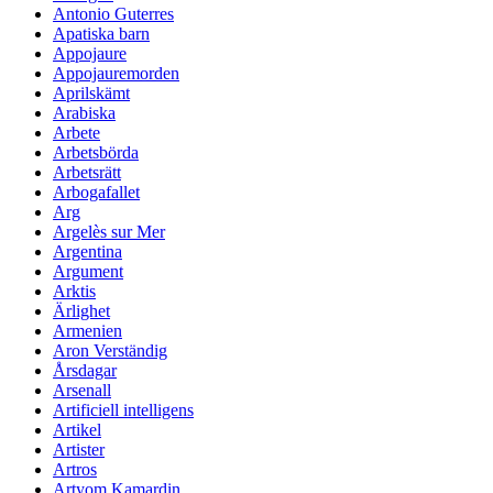
Antonio Guterres
Apatiska barn
Appojaure
Appojauremorden
Aprilskämt
Arabiska
Arbete
Arbetsbörda
Arbetsrätt
Arbogafallet
Arg
Argelès sur Mer
Argentina
Argument
Arktis
Ärlighet
Armenien
Aron Verständig
Årsdagar
Arsenall
Artificiell intelligens
Artikel
Artister
Artros
Artyom Kamardin