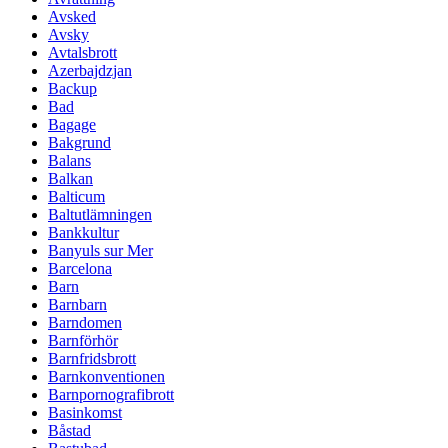
Avsked
Avsky
Avtalsbrott
Azerbajdzjan
Backup
Bad
Bagage
Bakgrund
Balans
Balkan
Balticum
Baltutlämningen
Bankkultur
Banyuls sur Mer
Barcelona
Barn
Barnbarn
Barndomen
Barnförhör
Barnfridsbrott
Barnkonventionen
Barnpornografibrott
Basinkomst
Båstad