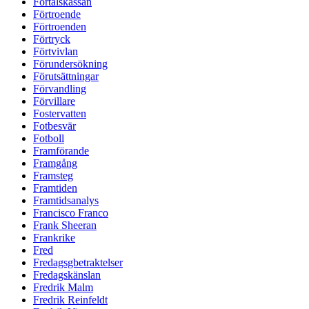
Förtalskassan
Förtroende
Förtroenden
Förtryck
Förtvivlan
Förundersökning
Förutsättningar
Förvandling
Förvillare
Fostervatten
Fotbesvär
Fotboll
Framförande
Framgång
Framsteg
Framtiden
Framtidsanalys
Francisco Franco
Frank Sheeran
Frankrike
Fred
Fredagsgbetraktelser
Fredagskänslan
Fredrik Malm
Fredrik Reinfeldt