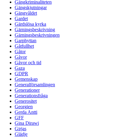
Gängkriminaliteten
Gängskjutningar
Gängvåldet
Gardet
Gärdslösa kyrka
Gärningsbeskrivning
Gärningsbeskrivningen
Garphyttan
Gåtfullhet
Gåtor
Gåvor
Gåvor och tid
Gaza
GDPR
Gemenskap
Generalförsamlingen
Generationer
Generationsfråga
Generositet
Georgien
Gerda Antti
GFF
Gina Dirawi
Girjas
Glädje