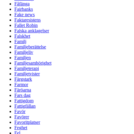
Fåfänga
Fairbanks
Fake news
Faktaresistens
Fallet Robin
Falska anklagelser
Falskhet
Familj
Familjeberättelse
Familjeliv
Familjen
Familjesamhörighet
Familjeterapi
Familjetvister
Färgstark
Farmor
Färöarna
Fars dag
Fattigdom
Fattigfällan
Favör
Favörer
Favoritplatser
Feghet
Fel