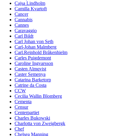
Cajsa Lindholm
Camilla Kvartoft
Cancer
Cannabis
Cannes
Caravaggio
Carl Bildt
Carl Johan von Seth
Carl-Johan Malmberg
Carl.Reinhold Bråkenhielm
Carles Puigdemont
Caroline Ingvarsson
Casten Almqvist
Caster Semenya
Catarina Barketorp
Catrine da Costa
CCW
Cecilia Wallin Blomberg
Cementa
Censur
Centerpartiet
Charles Bukowski
Charlotta von Zweigbergk
Chef
Chelsea Manning