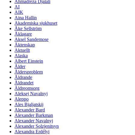
Ahmadreza Djalali
AI
AIK
Aina Hallin
Akademiska sjukhuset
Åke Sellström
Åklagare
Aksel Sandemose
Äktenskap
Aktuellt
Alaska
Albert Einstein
Ålder
Åldersproblem
Åldrande
Åldrandet
Äldreomsorg
Aleksej Navalnyj
Aleppo
Ales Bjaljatskij
Alexander Bard
Alexander Barkman
Alexander Navalnyj
Alexander Solzjenitsyn
Alexandra Erdélyi