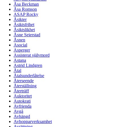
Åsa Beckman
Åsa Romson
ASAP Rocky
Åsikter
Åsiktsfrihet
Åsiktslikhet
Åsne Seierstad
Åsnen
Asocial
Asperger
Assisterat självmord
Astana
Astrid Lindgren
Åtal
Åtalsunderlåtelse
Återseende
Återställning
Återträff
Auktoritet
Autokrati
Avfrienda
Avgå
Avhängd
Avhopparverksamhet
Avrättning