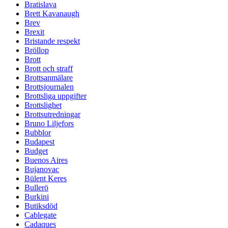
Bratislava
Brett Kavanaugh
Brev
Brexit
Bristande respekt
Bröllop
Brott
Brott och straff
Brottsanmälare
Brottsjournalen
Brottsliga uppgifter
Brottslighet
Brottsutredningar
Bruno Liljefors
Bubblor
Budapest
Budget
Buenos Aires
Bujanovac
Bülent Keres
Bullerö
Burkini
Butiksdöd
Cablegate
Cadaques