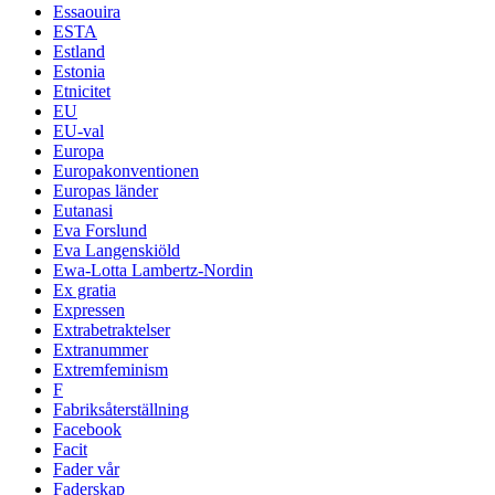
Essaouira
ESTA
Estland
Estonia
Etnicitet
EU
EU-val
Europa
Europakonventionen
Europas länder
Eutanasi
Eva Forslund
Eva Langenskiöld
Ewa-Lotta Lambertz-Nordin
Ex gratia
Expressen
Extrabetraktelser
Extranummer
Extremfeminism
F
Fabriksåterställning
Facebook
Facit
Fader vår
Faderskap