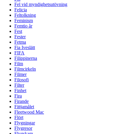
Fel vid myndighetsutövning
Felicia
Feltolkning
Feminism
Femtio år
Fest
Fester
Fetma
Fia Iveslätt
FIFA
Filippinerna
Film
Filmcirkeln
Filmer
Filosofi
Filter
Finhet
Fira
Firande
Fittjamålet
Fleetwood Mac
Flört
Flygningar
Flygresor
Flygskam