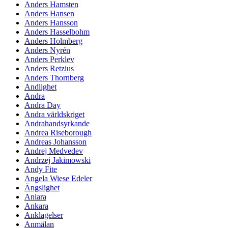
Anders Hamsten
Anders Hansen
Anders Hansson
Anders Hasselbohm
Anders Holmberg
Anders Nyrén
Anders Perklev
Anders Retzius
Anders Thornberg
Andlighet
Andra
Andra Day
Andra världskriget
Andrahandsyrkande
Andrea Riseborough
Andreas Johansson
Andrej Medvedev
Andrzej Jakimowski
Andy Fite
Angela Wiese Edeler
Ängslighet
Aniara
Ankara
Anklagelser
Anmälan