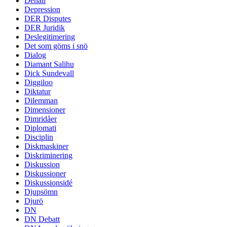
Denali
Depression
DER Disputes
DER Juridik
Deslegitimering
Det som göms i snö
Dialog
Diamant Salihu
Dick Sundevall
Diggiloo
Diktatur
Dilemman
Dimensioner
Dimridåer
Diplomati
Disciplin
Diskmaskiner
Diskriminering
Diskussion
Diskussioner
Diskussionsidé
Djupsömn
Djurö
DN
DN Debatt