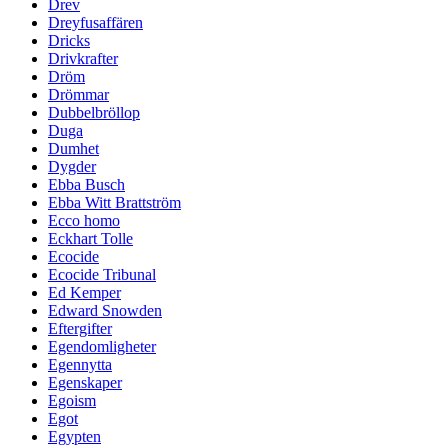
Drev
Dreyfusaffären
Dricks
Drivkrafter
Dröm
Drömmar
Dubbelbröllop
Duga
Dumhet
Dygder
Ebba Busch
Ebba Witt Brattström
Ecco homo
Eckhart Tolle
Ecocide
Ecocide Tribunal
Ed Kemper
Edward Snowden
Eftergifter
Egendomligheter
Egennytta
Egenskaper
Egoism
Egot
Egypten