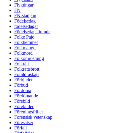
Flyktingar
FN
FN-stadgan
Födelsedag
födelsedagar
Födelsedagsfirande
Folke Pajo
Folkhemmet
Folkmängd
Folkmord
Folkomröstning
Folkrätt
Folkrättsbrott
Föräldraskap
Förbjudet
Förbud
Fördöma
Fördömande
Förebild
Förebilder
Föreningsfrihet
Forensisk vetenskap
Föresatser
Förfall