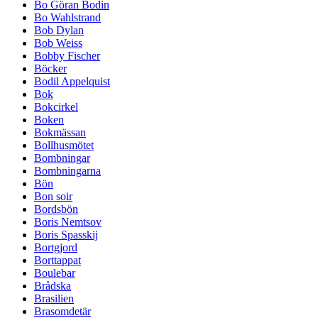
Bo Göran Bodin
Bo Wahlstrand
Bob Dylan
Bob Weiss
Bobby Fischer
Böcker
Bodil Appelquist
Bok
Bokcirkel
Boken
Bokmässan
Bollhusmötet
Bombningar
Bombningarna
Bön
Bon soir
Bordsbön
Boris Nemtsov
Boris Spasskij
Bortgjord
Borttappat
Boulebar
Brådska
Brasilien
Brasomdetär