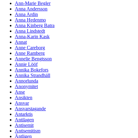
Ann-Marie Begler
Anna Andersson
Anna Ardin
Anna Hedenmo
Anna Kinberg Batra
Anna Lindstedt
Anna-Karin Kask
Annat
Anne Careborg
Anne Ramberg
Annelie Bengtsson
Annie Lööf
Annika Bokefors
Annika Strandhäll
Annorlunda
Anonymitet
Anse
Ansikten
Ansvar
Ansvarstagande
Antarktis
Antilagen
Antisemit
Antisemitism
Äntligen