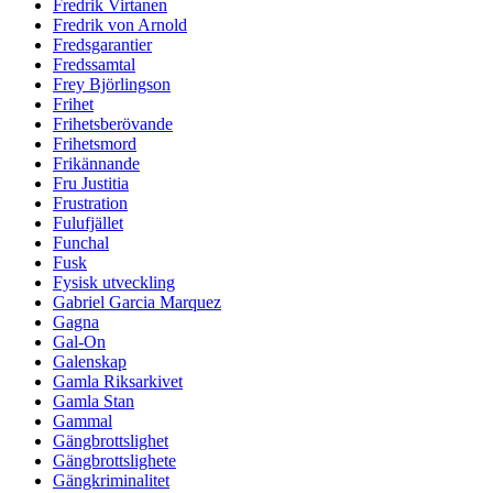
Fredrik Virtanen
Fredrik von Arnold
Fredsgarantier
Fredssamtal
Frey Björlingson
Frihet
Frihetsberövande
Frihetsmord
Frikännande
Fru Justitia
Frustration
Fulufjället
Funchal
Fusk
Fysisk utveckling
Gabriel Garcia Marquez
Gagna
Gal-On
Galenskap
Gamla Riksarkivet
Gamla Stan
Gammal
Gängbrottslighet
Gängbrottslighete
Gängkriminalitet