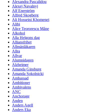
Alexandra Pascalidou
Alexej Navalnyj
Alf Enerström
Alfred Skogberg
Ali Hosseini Khomenei
Alibi
Alice Teororescu Måne
Alkohol
Alla Helgons dag
Alliansfrihet
Allmänläkaren
Allra
Allvar
Alumnidagen
Alzheimer
Amanda Ginsburg
Amanda Sokolnicki
Ambassad
Ambitioner
Ambivalens
ANC
Anchorage
Anden
Anders Agell
Anders Eka