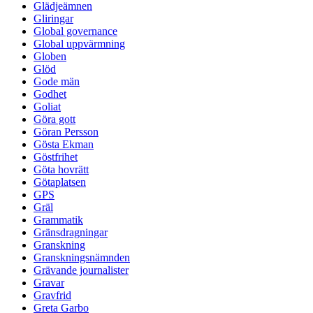
Glädjeämnen
Gliringar
Global governance
Global uppvärmning
Globen
Glöd
Gode män
Godhet
Goliat
Göra gott
Göran Persson
Gösta Ekman
Göstfrihet
Göta hovrätt
Götaplatsen
GPS
Gräl
Grammatik
Gränsdragningar
Granskning
Granskningsnämnden
Grävande journalister
Gravar
Gravfrid
Greta Garbo