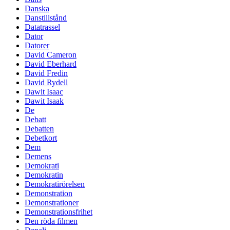
Danska
Danstillstånd
Datatrassel
Dator
Datorer
David Cameron
David Eberhard
David Fredin
David Rydell
Dawit Isaac
Dawit Isaak
De
Debatt
Debatten
Debetkort
Dem
Demens
Demokrati
Demokratin
Demokratirörelsen
Demonstration
Demonstrationer
Demonstrationsfrihet
Den röda filmen