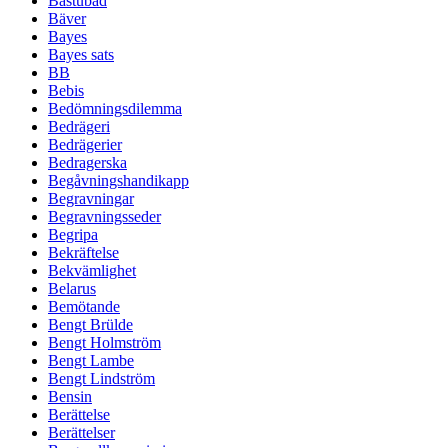
Bastubad
Bäver
Bayes
Bayes sats
BB
Bebis
Bedömningsdilemma
Bedrägeri
Bedrägerier
Bedragerska
Begåvningshandikapp
Begravningar
Begravningsseder
Begripa
Bekräftelse
Bekvämlighet
Belarus
Bemötande
Bengt Brülde
Bengt Holmström
Bengt Lambe
Bengt Lindström
Bensin
Berättelse
Berättelser