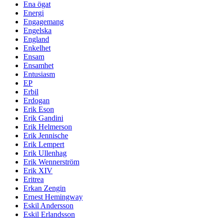
Ena ögat
Energi
Engagemang
Engelska
England
Enkelhet
Ensam
Ensamhet
Entusiasm
EP
Erbil
Erdogan
Erik Eson
Erik Gandini
Erik Helmerson
Erik Jennische
Erik Lempert
Erik Ullenhag
Erik Wennerström
Erik XIV
Eritrea
Erkan Zengin
Ernest Hemingway
Eskil Andersson
Eskil Erlandsson