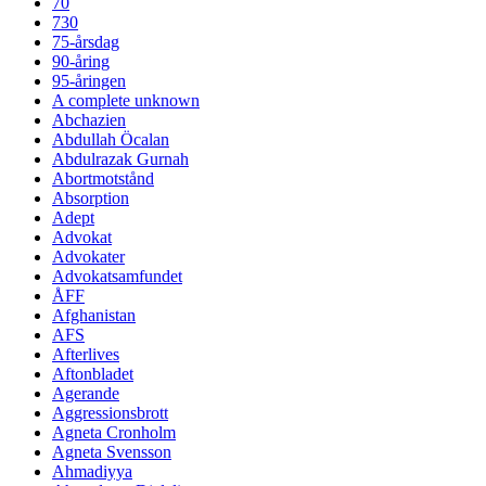
70
730
75-årsdag
90-åring
95-åringen
A complete unknown
Abchazien
Abdullah Öcalan
Abdulrazak Gurnah
Abortmotstånd
Absorption
Adept
Advokat
Advokater
Advokatsamfundet
ÅFF
Afghanistan
AFS
Afterlives
Aftonbladet
Agerande
Aggressionsbrott
Agneta Cronholm
Agneta Svensson
Ahmadiyya