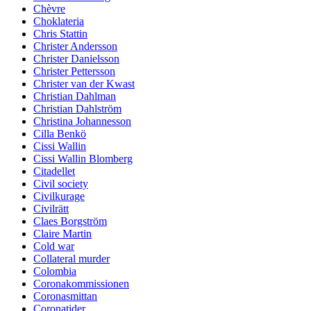
Chèvre
Choklateria
Chris Stattin
Christer Andersson
Christer Danielsson
Christer Pettersson
Christer van der Kwast
Christian Dahlman
Christian Dahlström
Christina Johannesson
Cilla Benkö
Cissi Wallin
Cissi Wallin Blomberg
Citadellet
Civil society
Civilkurage
Civilrätt
Claes Borgström
Claire Martin
Cold war
Collateral murder
Colombia
Coronakommissionen
Coronasmittan
Coronatider