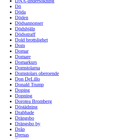
DNA-undersökning
Dö
Döda
Döden
Dödsannonser
Dödshjälp
Dödsstraff
Dold brottslighet
Dom
Domar
Domare
Domarkurs
Domstolarna
Domstolars oberoende
Don DeLillo
Donald Trump
Doping
Dopning
Dorotea Bromberg
Döstädning
Drabbade
Drängsbo
Drängsbo by
Dråp
Drenas