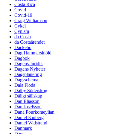
Costa Rica
Covid
Covid-19
Craig Williamson
Cykel
Cynism
da Costa
da Costaärendet
Dackebo
Dag Hammarskjöld
Dagbok
Dagens Juridik
Dagens Nyheter
Dagsplanering
Dagsschema
Dala Floda
Dalby Söderskog
Dåligt sällskap
Dan Eliasson
Dan Josefsson
Dana Pourkomeylian
Daniel Kinberg
Daniel Widstrand
Danmark
Dans