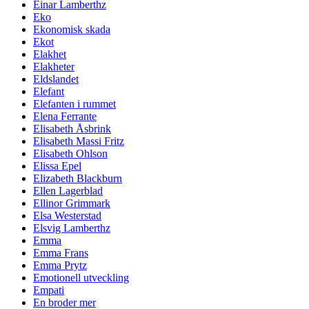
Einar Lamberthz
Eko
Ekonomisk skada
Ekot
Elakhet
Elakheter
Eldslandet
Elefant
Elefanten i rummet
Elena Ferrante
Elisabeth Åsbrink
Elisabeth Massi Fritz
Elisabeth Ohlson
Elissa Epel
Elizabeth Blackburn
Ellen Lagerblad
Ellinor Grimmark
Elsa Westerstad
Elsvig Lamberthz
Emma
Emma Frans
Emma Prytz
Emotionell utveckling
Empati
En broder mer