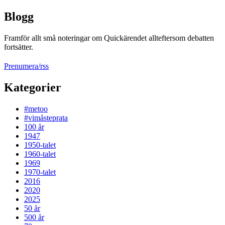
Blogg
Framför allt små noteringar om Quickärendet allteftersom debatten
fortsätter.
Prenumera/rss
Kategorier
#metoo
#vimåsteprata
100 år
1947
1950-talet
1960-talet
1969
1970-talet
2016
2020
2025
50 år
500 år