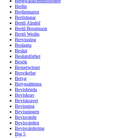
Bergwallkommissionen
Berlin
Berlinmuren
Beröringar
Bertil Almlöf
Bertil Bengtsson
Bertil Wedin
Bervisning
Beslagta
Beslut
Beslutsförhet
Besök
Besserwisser
Besvikelse
Betyg
Betygsättning
Bevisbörda
Beviskrav
Beviskravet
Bevisning
Bevisningen
Bevisvärde
Bevisvärden
Bevisvärdering
Big 5