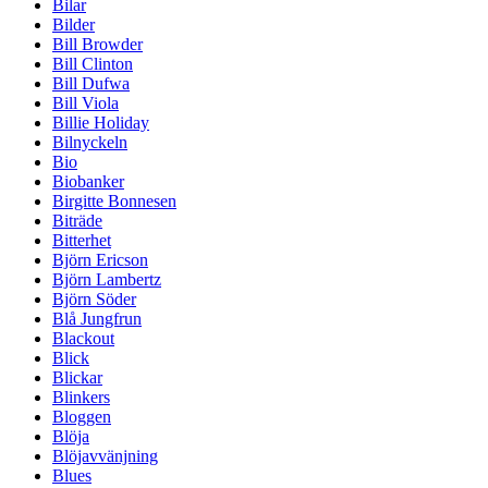
Bilar
Bilder
Bill Browder
Bill Clinton
Bill Dufwa
Bill Viola
Billie Holiday
Bilnyckeln
Bio
Biobanker
Birgitte Bonnesen
Biträde
Bitterhet
Björn Ericson
Björn Lambertz
Björn Söder
Blå Jungfrun
Blackout
Blick
Blickar
Blinkers
Bloggen
Blöja
Blöjavvänjning
Blues