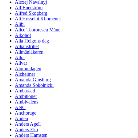
Alexej Navalnyj
Alf Enerström
Alfred Skogberg
Ali Hosseini Khomenei
Alibi
Alice Teororescu Måne
Alkohol
Alla Helgons dag
Alliansfrihet
Allmänläkaren
Allra
Allvar
Alumnidagen
Alzheimer
Amanda Ginsburg
Amanda Sokolnicki
Ambassad
Ambitioner
Ambivalens
ANC
Anchorage
Anden
Anders Agell
Anders Eka
Anders Hamsten