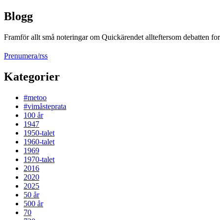
Blogg
Framför allt små noteringar om Quickärendet allteftersom debatten fort
Prenumera/rss
Kategorier
#metoo
#vimåsteprata
100 år
1947
1950-talet
1960-talet
1969
1970-talet
2016
2020
2025
50 år
500 år
70