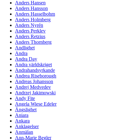
Anders Hansen
Anders Hansson
Anders Hasselbohm
Anders Holmberg
Anders Nyrén
Anders Perklev
Anders Retzius
Anders Thornberg
Andlighet
Andra
Andra Day
Andra världskriget
Andrahandsyrkande
Andrea Riseborough
Andreas Johansson
Andrej Medvedev
Andrzej Jakimowski
Andy Fite
Angela Wiese Edeler
Ängslighet
Aniara
Ankara
Anklagelser
Anmälan
Ann-Marie Begler