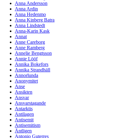
Anna Andersson
Anna Ardin
Anna Hedenmo
Anna Kinberg Batra
Anna Lindstedt
Anna-Karin Kask
Annat
Anne Careborg
Anne Ramberg
Annelie Bengtsson
Annie Lööf
Annika Bokefors
Annika Strandhäll
Annorlunda
Anonymitet
Anse
Ansikten
Ansvar
Ansvarstagande
Antarktis
Antilagen
Antisemit
Antisemitism
Äntligen
Antonio Guterres