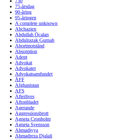
730
75-årsdag
90-åring
95-åringen
A complete unknown
Abchazien
Abdullah Öcalan
Abdulrazak Gurnah
Abortmotstånd
Absorption
Adept
Advokat
Advokater
Advokatsamfundet
ÅFF
Afghanistan
AFS
Afterlives
Aftonbladet
Agerande
Aggressionsbrott
Agneta Cronholm
Agneta Svensson
Ahmadiyya
Ahmadreza Djalali