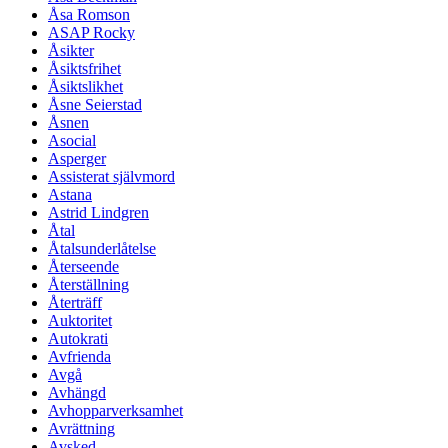
Åsa Romson
ASAP Rocky
Åsikter
Åsiktsfrihet
Åsiktslikhet
Åsne Seierstad
Åsnen
Asocial
Asperger
Assisterat självmord
Astana
Astrid Lindgren
Åtal
Åtalsunderlåtelse
Återseende
Återställning
Återträff
Auktoritet
Autokrati
Avfrienda
Avgå
Avhängd
Avhopparverksamhet
Avrättning
Avsked