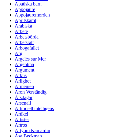
Apatiska barn
Appojaure
Appojauremorden
Aprilskämt
Arabiska
Arbete
Arbetsbörda
Arbetsrätt
Arbogafallet
Arg
Argelès sur Mer
Argentina
Argument
Arktis
Ärlighet
Armenien
Aron Verständig
Årsdagar
Arsenall
Artificiell intelligens
Artikel
Artister
Artros
Artyom Kamardin
Åsa Beckman