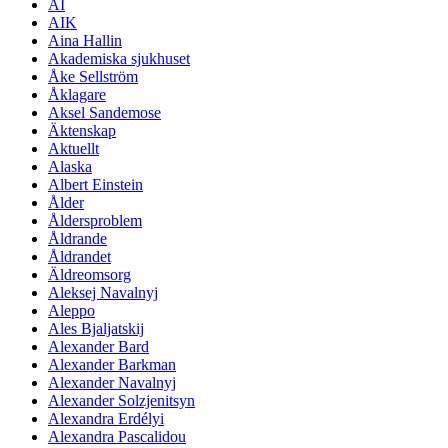
AI
AIK
Aina Hallin
Akademiska sjukhuset
Åke Sellström
Åklagare
Aksel Sandemose
Äktenskap
Aktuellt
Alaska
Albert Einstein
Ålder
Åldersproblem
Åldrande
Åldrandet
Äldreomsorg
Aleksej Navalnyj
Aleppo
Ales Bjaljatskij
Alexander Bard
Alexander Barkman
Alexander Navalnyj
Alexander Solzjenitsyn
Alexandra Erdélyi
Alexandra Pascalidou