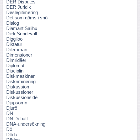
DER Disputes
DER Juridik
Deslegitimering
Det som göms i snö
Dialog
Diamant Salihu
Dick Sundevall
Diggiloo
Diktatur
Dilemman
Dimensioner
Dimridåer
Diplomati
Disciplin
Diskmaskiner
Diskriminering
Diskussion
Diskussioner
Diskussionsidé
Djupsömn
Djurö
DN
DN Debatt
DNA-undersökning
Dö
Döda
Döden