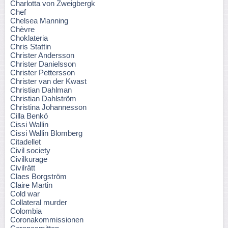
Charlotta von Zweigbergk
Chef
Chelsea Manning
Chèvre
Choklateria
Chris Stattin
Christer Andersson
Christer Danielsson
Christer Pettersson
Christer van der Kwast
Christian Dahlman
Christian Dahlström
Christina Johannesson
Cilla Benkö
Cissi Wallin
Cissi Wallin Blomberg
Citadellet
Civil society
Civilkurage
Civilrätt
Claes Borgström
Claire Martin
Cold war
Collateral murder
Colombia
Coronakommissionen