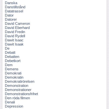
Danska
Danstillstånd
Datatrassel
Dator
Datorer
David Cameron
David Eberhard
David Fredin
David Rydell
Dawit Isaac
Dawit Isaak
De
Debatt
Debatten
Debetkort
Dem
Demens
Demokrati
Demokratin
Demokratirörelsen
Demonstration
Demonstrationer
Demonstrationsfrihet
Den röda filmen
Denali
Depression