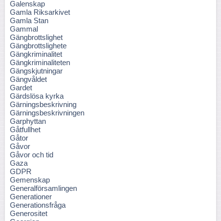
Galenskap
Gamla Riksarkivet
Gamla Stan
Gammal
Gängbrottslighet
Gängbrottslighete
Gängkriminalitet
Gängkriminaliteten
Gängskjutningar
Gängvåldet
Gardet
Gärdslösa kyrka
Gärningsbeskrivning
Gärningsbeskrivningen
Garphyttan
Gåtfullhet
Gåtor
Gåvor
Gåvor och tid
Gaza
GDPR
Gemenskap
Generalförsamlingen
Generationer
Generationsfråga
Generositet