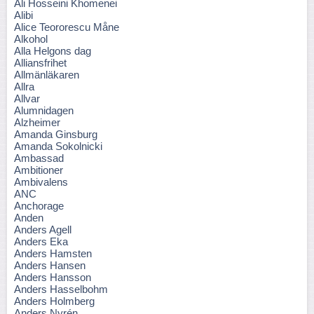
Ali Hosseini Khomenei
Alibi
Alice Teororescu Måne
Alkohol
Alla Helgons dag
Alliansfrihet
Allmänläkaren
Allra
Allvar
Alumnidagen
Alzheimer
Amanda Ginsburg
Amanda Sokolnicki
Ambassad
Ambitioner
Ambivalens
ANC
Anchorage
Anden
Anders Agell
Anders Eka
Anders Hamsten
Anders Hansen
Anders Hansson
Anders Hasselbohm
Anders Holmberg
Anders Nyrén