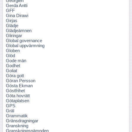
Georgien
Gerda Antti
GFF
Gina Dirawi
Girjas
Glädje
Glädjeämnen
Gliringar
Global governance
Global uppvärmning
Globen
Glöd
Gode män
Godhet
Goliat
Göra gott
Göran Persson
Gösta Ekman
Göstfrihet
Göta hovrätt
Götaplatsen
GPS
Gräl
Grammatik
Gränsdragningar
Granskning
Granskningsnämnden