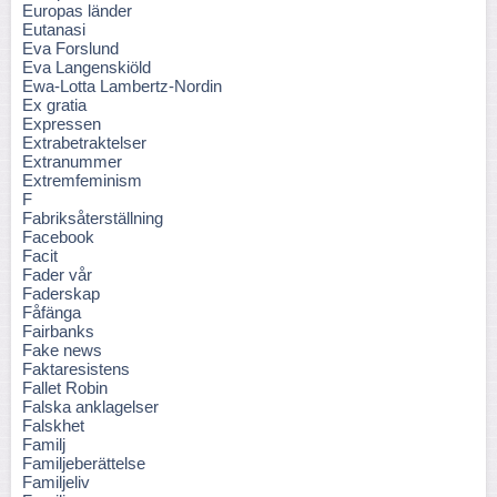
Europas länder
Eutanasi
Eva Forslund
Eva Langenskiöld
Ewa-Lotta Lambertz-Nordin
Ex gratia
Expressen
Extrabetraktelser
Extranummer
Extremfeminism
F
Fabriksåterställning
Facebook
Facit
Fader vår
Faderskap
Fåfänga
Fairbanks
Fake news
Faktaresistens
Fallet Robin
Falska anklagelser
Falskhet
Familj
Familjeberättelse
Familjeliv