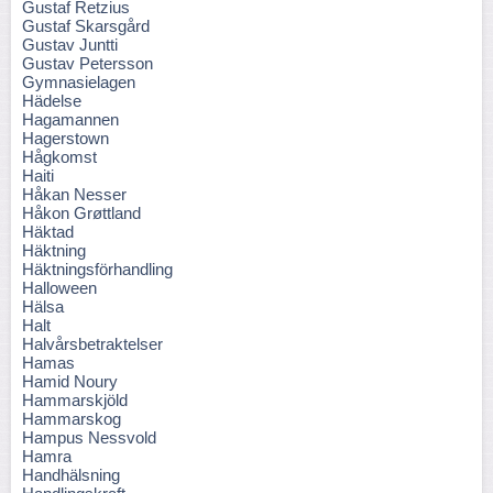
Gustaf Retzius
Gustaf Skarsgård
Gustav Juntti
Gustav Petersson
Gymnasielagen
Hädelse
Hagamannen
Hagerstown
Hågkomst
Haiti
Håkan Nesser
Håkon Grøttland
Häktad
Häktning
Häktningsförhandling
Halloween
Hälsa
Halt
Halvårsbetraktelser
Hamas
Hamid Noury
Hammarskjöld
Hammarskog
Hampus Nessvold
Hamra
Handhälsning