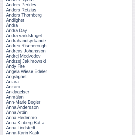
Anders Perklev
Anders Retzius
Anders Thornberg
Andlighet
Andra
Andra Day
Andra världskriget
Andrahandsyrkande
Andrea Riseborough
Andreas Johansson
Andrej Medvedev
Andrzej Jakimowski
Andy Fite
Angela Wiese Edeler
Ängslighet
Aniara
Ankara
Anklagelser
Anmälan
Ann-Marie Begler
Anna Andersson
Anna Ardin
Anna Hedenmo
Anna Kinberg Batra
Anna Lindstedt
Anna-Karin Kask