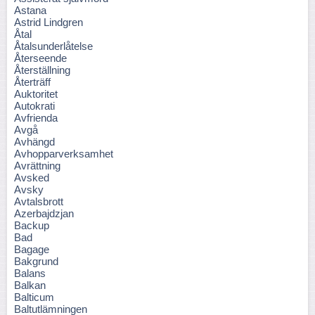
Astana
Astrid Lindgren
Åtal
Åtalsunderlåtelse
Återseende
Återställning
Återträff
Auktoritet
Autokrati
Avfrienda
Avgå
Avhängd
Avhopparverksamhet
Avrättning
Avsked
Avsky
Avtalsbrott
Azerbajdzjan
Backup
Bad
Bagage
Bakgrund
Balans
Balkan
Balticum
Baltutlämningen