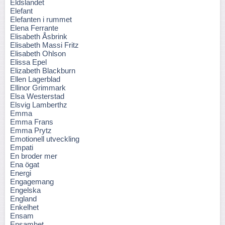
Eldslandet
Elefant
Elefanten i rummet
Elena Ferrante
Elisabeth Åsbrink
Elisabeth Massi Fritz
Elisabeth Ohlson
Elissa Epel
Elizabeth Blackburn
Ellen Lagerblad
Ellinor Grimmark
Elsa Westerstad
Elsvig Lamberthz
Emma
Emma Frans
Emma Prytz
Emotionell utveckling
Empati
En broder mer
Ena ögat
Energi
Engagemang
Engelska
England
Enkelhet
Ensam
Ensamhet