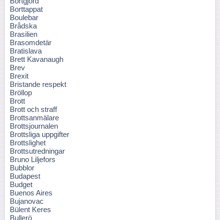
Bortgjord
Borttappat
Boulebar
Brådska
Brasilien
Brasomdetär
Bratislava
Brett Kavanaugh
Brev
Brexit
Bristande respekt
Bröllop
Brott
Brott och straff
Brottsanmälare
Brottsjournalen
Brottsliga uppgifter
Brottslighet
Brottsutredningar
Bruno Liljefors
Bubblor
Budapest
Budget
Buenos Aires
Bujanovac
Bülent Keres
Bullerö