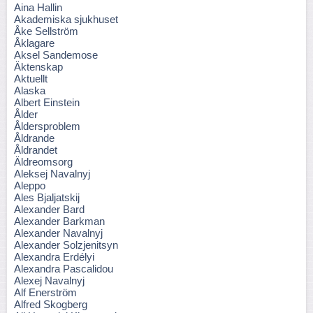
Aina Hallin
Akademiska sjukhuset
Åke Sellström
Åklagare
Aksel Sandemose
Äktenskap
Aktuellt
Alaska
Albert Einstein
Ålder
Åldersproblem
Åldrande
Åldrandet
Äldreomsorg
Aleksej Navalnyj
Aleppo
Ales Bjaljatskij
Alexander Bard
Alexander Barkman
Alexander Navalnyj
Alexander Solzjenitsyn
Alexandra Erdélyi
Alexandra Pascalidou
Alexej Navalnyj
Alf Enerström
Alfred Skogberg