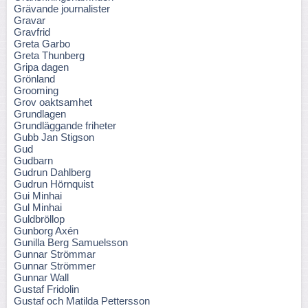
Grävande journalister
Gravar
Gravfrid
Greta Garbo
Greta Thunberg
Gripa dagen
Grönland
Grooming
Grov oaktsamhet
Grundlagen
Grundläggande friheter
Gubb Jan Stigson
Gud
Gudbarn
Gudrun Dahlberg
Gudrun Hörnquist
Gui Minhai
Gul Minhai
Guldbröllop
Gunborg Axén
Gunilla Berg Samuelsson
Gunnar Strömmar
Gunnar Strömmer
Gunnar Wall
Gustaf Fridolin
Gustaf och Matilda Pettersson