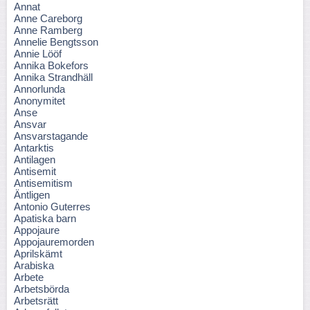
Annat
Anne Careborg
Anne Ramberg
Annelie Bengtsson
Annie Lööf
Annika Bokefors
Annika Strandhäll
Annorlunda
Anonymitet
Anse
Ansvar
Ansvarstagande
Antarktis
Antilagen
Antisemit
Antisemitism
Äntligen
Antonio Guterres
Apatiska barn
Appojaure
Appojauremorden
Aprilskämt
Arabiska
Arbete
Arbetsbörda
Arbetsrätt