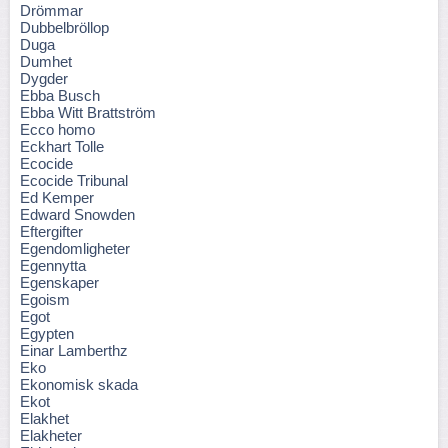
Drömmar
Dubbelbröllop
Duga
Dumhet
Dygder
Ebba Busch
Ebba Witt Brattström
Ecco homo
Eckhart Tolle
Ecocide
Ecocide Tribunal
Ed Kemper
Edward Snowden
Eftergifter
Egendomligheter
Egennytta
Egenskaper
Egoism
Egot
Egypten
Einar Lamberthz
Eko
Ekonomisk skada
Ekot
Elakhet
Elakheter