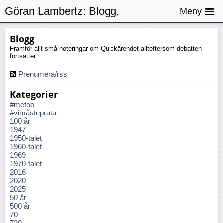
Göran Lambertz:
Blogg,
Meny
Konkurrens
Blogg
Framför allt små noteringar om Quickärendet allteftersom debatten
fortsätter.
Prenumera/rss
Kategorier
#metoo
#vimåsteprata
100 år
1947
1950-talet
1960-talet
1969
1970-talet
2016
2020
2025
50 år
500 år
70
730