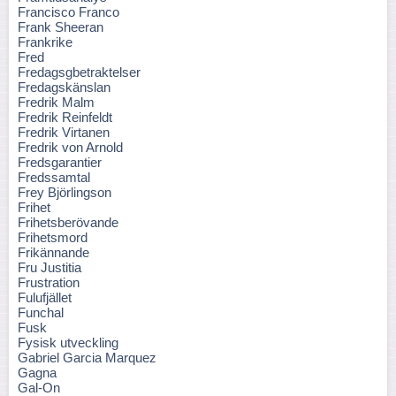
Francisco Franco
Frank Sheeran
Frankrike
Fred
Fredagsgbetraktelser
Fredagskänslan
Fredrik Malm
Fredrik Reinfeldt
Fredrik Virtanen
Fredrik von Arnold
Fredsgarantier
Fredssamtal
Frey Björlingson
Frihet
Frihetsberövande
Frihetsmord
Frikännande
Fru Justitia
Frustration
Fulufjället
Funchal
Fusk
Fysisk utveckling
Gabriel Garcia Marquez
Gagna
Gal-On