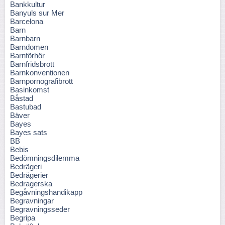
Bankkultur
Banyuls sur Mer
Barcelona
Barn
Barnbarn
Barndomen
Barnförhör
Barnfridsbrott
Barnkonventionen
Barnpornografibrott
Basinkomst
Båstad
Bastubad
Bäver
Bayes
Bayes sats
BB
Bebis
Bedömningsdilemma
Bedrägeri
Bedrägerier
Bedragerska
Begåvningshandikapp
Begravningar
Begravningsseder
Begripa