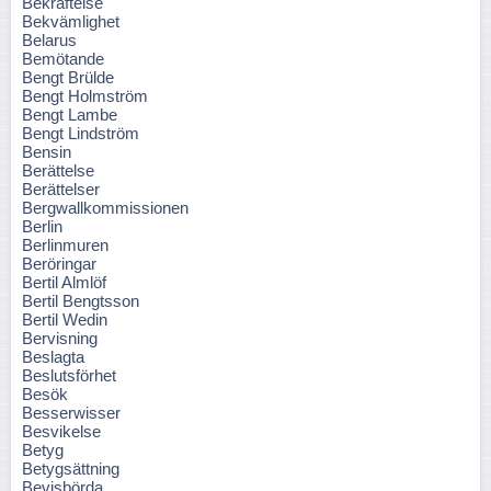
Bekräftelse
Bekvämlighet
Belarus
Bemötande
Bengt Brülde
Bengt Holmström
Bengt Lambe
Bengt Lindström
Bensin
Berättelse
Berättelser
Bergwallkommissionen
Berlin
Berlinmuren
Beröringar
Bertil Almlöf
Bertil Bengtsson
Bertil Wedin
Bervisning
Beslagta
Beslutsförhet
Besök
Besserwisser
Besvikelse
Betyg
Betygsättning
Bevisbörda