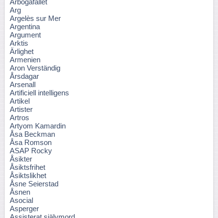
Arbogafallet
Arg
Argelès sur Mer
Argentina
Argument
Arktis
Ärlighet
Armenien
Aron Verständig
Årsdagar
Arsenall
Artificiell intelligens
Artikel
Artister
Artros
Artyom Kamardin
Åsa Beckman
Åsa Romson
ASAP Rocky
Åsikter
Åsiktsfrihet
Åsiktslikhet
Åsne Seierstad
Åsnen
Asocial
Asperger
Assisterat självmord