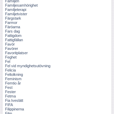
Familjen
Familjesamhörighet
Familjeterapi
Familjetvister
Färgstark
Farmor
Färöarna
Fars dag
Fattigdom
Fattigfällan
Favör
Favörer
Favoritplatser
Feghet
Fel
Fel vid myndighetsutövning
Felicia
Feltolkning
Feminism
Femtio år
Fest
Fester
Fetma
Fia Iveslätt
FIFA
Filippinerna
Film