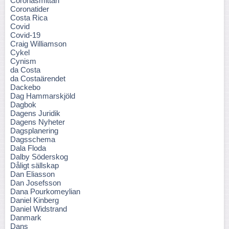
Coronasmittan
Coronatider
Costa Rica
Covid
Covid-19
Craig Williamson
Cykel
Cynism
da Costa
da Costaärendet
Dackebo
Dag Hammarskjöld
Dagbok
Dagens Juridik
Dagens Nyheter
Dagsplanering
Dagsschema
Dala Floda
Dalby Söderskog
Dåligt sällskap
Dan Eliasson
Dan Josefsson
Dana Pourkomeylian
Daniel Kinberg
Daniel Widstrand
Danmark
Dans