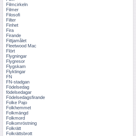
Filmcirkeln
Filmer
Filosofi
Filter
Finhet
Fira
Firande
Fittjamålet
Fleetwood Mac
Flört
Flygningar
Flygresor
Flygskam
Flyktingar
FN
FN-stadgan
Födelsedag
födelsedagar
Födelsedagsfirande
Folke Pajo
Folkhemmet
Folkmängd
Folkmord
Folkomröstning
Folkrätt
Folkrättsbrott