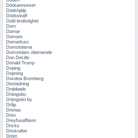
Dödsannonser
Dödshjälp
Dödsstraff
Dold brottslighet
Dom
Domar
Domare
Domarkurs
Domstolarna
Domstolars oberoende
Don DeLillo
Donald Trump
Doping
Dopning
Dorotea Bromberg
Döstädning
Drabbade
Drängsbo
Drängsbo by
Dråp
Drenas
Drev
Dreyfusaffären
Dricks
Drivkrafter
Dröm