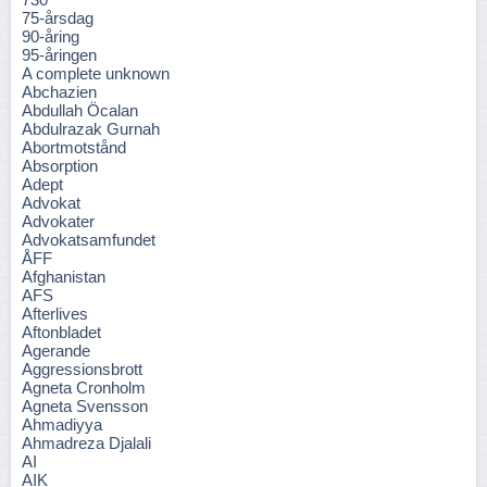
75-årsdag
90-åring
95-åringen
A complete unknown
Abchazien
Abdullah Öcalan
Abdulrazak Gurnah
Abortmotstånd
Absorption
Adept
Advokat
Advokater
Advokatsamfundet
ÅFF
Afghanistan
AFS
Afterlives
Aftonbladet
Agerande
Aggressionsbrott
Agneta Cronholm
Agneta Svensson
Ahmadiyya
Ahmadreza Djalali
AI
AIK