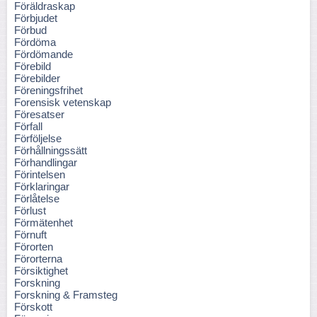
Föräldraskap
Förbjudet
Förbud
Fördöma
Fördömande
Förebild
Förebilder
Föreningsfrihet
Forensisk vetenskap
Föresatser
Förfall
Förföljelse
Förhållningssätt
Förhandlingar
Förintelsen
Förklaringar
Förlåtelse
Förlust
Förmätenhet
Förnuft
Förorten
Förorterna
Försiktighet
Forskning
Forskning & Framsteg
Förskott