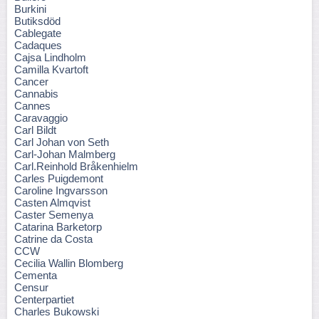
Burkini
Butiksdöd
Cablegate
Cadaques
Cajsa Lindholm
Camilla Kvartoft
Cancer
Cannabis
Cannes
Caravaggio
Carl Bildt
Carl Johan von Seth
Carl-Johan Malmberg
Carl.Reinhold Bråkenhielm
Carles Puigdemont
Caroline Ingvarsson
Casten Almqvist
Caster Semenya
Catarina Barketorp
Catrine da Costa
CCW
Cecilia Wallin Blomberg
Cementa
Censur
Centerpartiet
Charles Bukowski