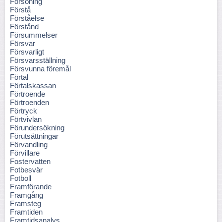
Försoning
Förstå
Förståelse
Förstånd
Försummelser
Försvar
Försvarligt
Försvarsställning
Försvunna föremål
Förtal
Förtalskassan
Förtroende
Förtroenden
Förtryck
Förtvivlan
Förundersökning
Förutsättningar
Förvandling
Förvillare
Fostervatten
Fotbesvär
Fotboll
Framförande
Framgång
Framsteg
Framtiden
Framtidsanalys