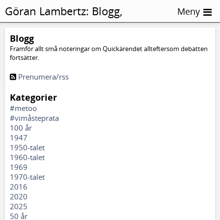
Göran Lambertz:
Blogg,
Meny
Hammarskog
Blogg
Framför allt små noteringar om Quickärendet allteftersom debatten
fortsätter.
Prenumera/rss
Kategorier
#metoo
#vimåsteprata
100 år
1947
1950-talet
1960-talet
1969
1970-talet
2016
2020
2025
50 år