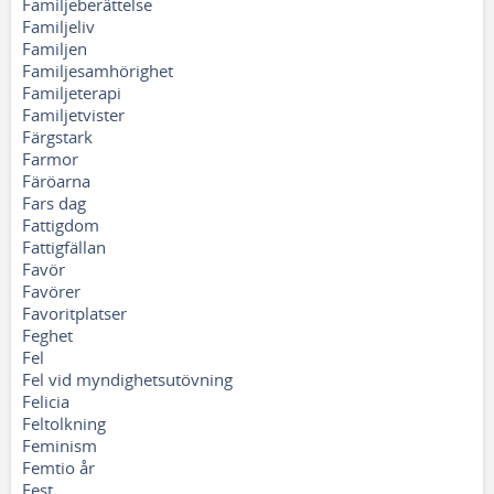
Familjeberättelse
Familjeliv
Familjen
Familjesamhörighet
Familjeterapi
Familjetvister
Färgstark
Farmor
Färöarna
Fars dag
Fattigdom
Fattigfällan
Favör
Favörer
Favoritplatser
Feghet
Fel
Fel vid myndighetsutövning
Felicia
Feltolkning
Feminism
Femtio år
Fest