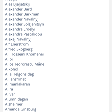
Ales Bjaljatskij
Alexander Bard
Alexander Barkman
Alexander Navalnyj
Alexander Solzjenitsyn
Alexandra Erdélyi
Alexandra Pascalidou
Alexej Navalnyj
Alf Enerström
Alfred Skogberg
Ali Hosseini Khomenei
Alibi
Alice Teororescu Måne
Alkohol
Alla Helgons dag
Alliansfrihet
Allmänläkaren
Allra
Allvar
Alumnidagen
Alzheimer
Amanda Ginsburg