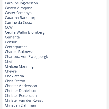
Caroline Ingvarsson
Casten Almqvist
Caster Semenya
Catarina Barketorp
Catrine da Costa
CCW
Cecilia Wallin Blomberg
Cementa
Censur
Centerpartiet
Charles Bukowski
Charlotta von Zweigbergk
Chef
Chelsea Manning
Chèvre
Choklateria
Chris Stattin
Christer Andersson
Christer Danielsson
Christer Pettersson
Christer van der Kwast
Christian Dahlman