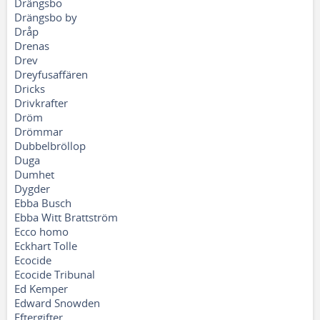
Drängsbo
Drängsbo by
Dråp
Drenas
Drev
Dreyfusaffären
Dricks
Drivkrafter
Dröm
Drömmar
Dubbelbröllop
Duga
Dumhet
Dygder
Ebba Busch
Ebba Witt Brattström
Ecco homo
Eckhart Tolle
Ecocide
Ecocide Tribunal
Ed Kemper
Edward Snowden
Eftergifter