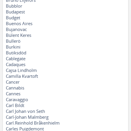
Bruno Liljefors
Bubblor
Budapest
Budget
Buenos Aires
Bujanovac
Bülent Keres
Bullerö
Burkini
Butiksdöd
Cablegate
Cadaques
Cajsa Lindholm
Camilla Kvartoft
Cancer
Cannabis
Cannes
Caravaggio
Carl Bildt
Carl Johan von Seth
Carl-Johan Malmberg
Carl.Reinhold Bråkenhielm
Carles Puigdemont