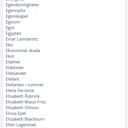
Egendomligheter
Egennytta
Egenskaper
Egoism
Egot
Egypten
Einar Lamberthz
Eko
Ekonomisk skada
Ekot
Elakhet
Elakheter
Eldslandet
Elefant
Elefanten i rummet
Elena Ferrante
Elisabeth Åsbrink
Elisabeth Massi Fritz
Elisabeth Ohlson
Elissa Epel
Elizabeth Blackburn
Ellen Lagerblad