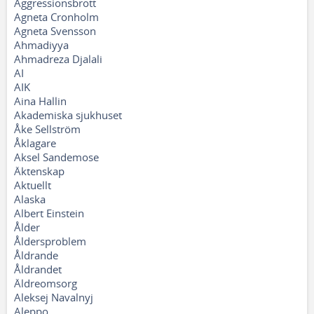
Aggressionsbrott
Agneta Cronholm
Agneta Svensson
Ahmadiyya
Ahmadreza Djalali
AI
AIK
Aina Hallin
Akademiska sjukhuset
Åke Sellström
Åklagare
Aksel Sandemose
Äktenskap
Aktuellt
Alaska
Albert Einstein
Ålder
Åldersproblem
Åldrande
Åldrandet
Äldreomsorg
Aleksej Navalnyj
Aleppo