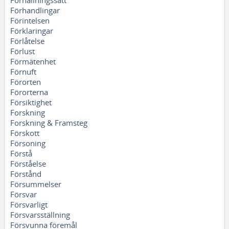
Förhållningssätt
Förhandlingar
Förintelsen
Förklaringar
Förlåtelse
Förlust
Förmätenhet
Förnuft
Förorten
Förorterna
Försiktighet
Forskning
Forskning & Framsteg
Förskott
Försoning
Förstå
Förståelse
Förstånd
Försummelser
Försvar
Försvarligt
Försvarsställning
Försvunna föremål