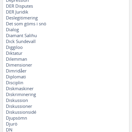
Depression
DER Disputes
DER Juridik
Deslegitimering
Det som göms i snö
Dialog
Diamant Salihu
Dick Sundevall
Diggiloo
Diktatur
Dilemman
Dimensioner
Dimridåer
Diplomati
Disciplin
Diskmaskiner
Diskriminering
Diskussion
Diskussioner
Diskussionsidé
Djupsömn
Djurö
DN