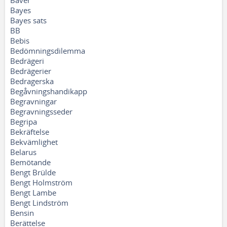
Bäver
Bayes
Bayes sats
BB
Bebis
Bedömningsdilemma
Bedrägeri
Bedrägerier
Bedragerska
Begåvningshandikapp
Begravningar
Begravningsseder
Begripa
Bekräftelse
Bekvämlighet
Belarus
Bemötande
Bengt Brülde
Bengt Holmström
Bengt Lambe
Bengt Lindström
Bensin
Berättelse