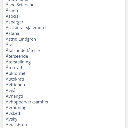
Åsne Seierstad
Åsnen
Asocial
Asperger
Assisterat självmord
Astana
Astrid Lindgren
Åtal
Åtalsunderlåtelse
Återseende
Återställning
Återträff
Auktoritet
Autokrati
Avfrienda
Avgå
Avhängd
Avhopparverksamhet
Avrättning
Avsked
Avsky
Avtalsbrott