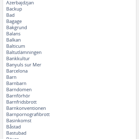
Azerbajdzjan
Backup
Bad
Bagage
Bakgrund
Balans
Balkan
Balticum
Baltutlämningen
Bankkultur
Banyuls sur Mer
Barcelona
Barn
Barnbarn
Barndomen
Barnförhör
Barnfridsbrott
Barnkonventionen
Barnpornografibrott
Basinkomst
Båstad
Bastubad