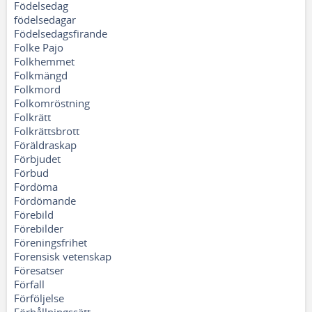
Födelsedag
födelsedagar
Födelsedagsfirande
Folke Pajo
Folkhemmet
Folkmängd
Folkmord
Folkomröstning
Folkrätt
Folkrättsbrott
Föräldraskap
Förbjudet
Förbud
Fördöma
Fördömande
Förebild
Förebilder
Föreningsfrihet
Forensisk vetenskap
Föresatser
Förfall
Förföljelse