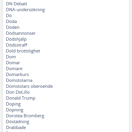
DN Debatt
DNA-undersökning
Dö
Döda
Döden
Dödsannonser
Dödshjälp
Dödsstraff
Dold brottslighet
Dom
Domar
Domare
Domarkurs
Domstolarna
Domstolars oberoende
Don DeLillo
Donald Trump
Doping
Dopning
Dorotea Bromberg
Döstädning
Drabbade