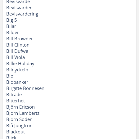
Bevisvärde
Bevisvärden
Bevisvärdering
Big 5
Bilar
Bilder
Bill Browder
Bill Clinton
Bill Dufwa
Bill Viola
Billie Holiday
Bilnyckeln
Bio
Biobanker
Birgitte Bonnesen
Biträde
Bitterhet
Björn Ericson
Björn Lambertz
Björn Söder
Blå Jungfrun
Blackout
Blick