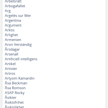
Arbetsrätt
Arbogafallet
Arg
Argelès sur Mer
Argentina
Argument
Arktis
Ärlighet
Armenien
Aron Verständig
Årsdagar
Arsenall
Artificiell intelligens
Artikel
Artister
Artros
Artyom Kamardin
Åsa Beckman
Åsa Romson
ASAP Rocky
Åsikter
Åsiktsfrihet
Åsiktslikhet