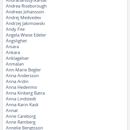
Andrahandsyrkande
Andrea Riseborough
Andreas Johansson
Andrej Medvedev
Andrzej Jakimowski
Andy Fite
Angela Wiese Edeler
Ängslighet
Aniara
Ankara
Anklagelser
Anmälan
Ann-Marie Begler
Anna Andersson
Anna Ardin
Anna Hedenmo
Anna Kinberg Batra
Anna Lindstedt
Anna-Karin Kask
Annat
Anne Careborg
Anne Ramberg
Annelie Bengtsson