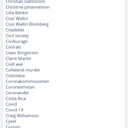
Christian Dahlström
Christina Johannesson
Cilla Benkö
Cissi Wallin
Cissi Wallin Blomberg
Citadellet
Civil society
Civilkurage
Civilrätt
Claes Borgström
Claire Martin
Cold war
Collateral murder
Colombia
Coronakommissionen
Coronasmittan
Coronatider
Costa Rica
Covid
Covid-19
Craig Williamson
Cykel
Cynism