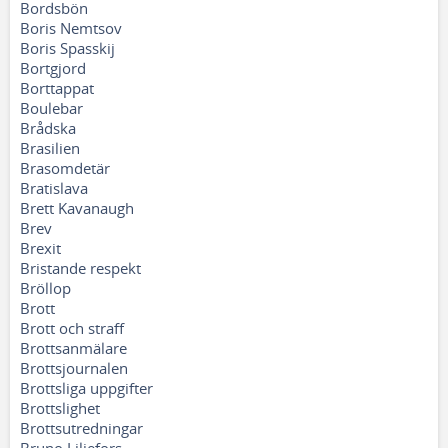
Bordsbön
Boris Nemtsov
Boris Spasskij
Bortgjord
Borttappat
Boulebar
Brådska
Brasilien
Brasomdetär
Bratislava
Brett Kavanaugh
Brev
Brexit
Bristande respekt
Bröllop
Brott
Brott och straff
Brottsanmälare
Brottsjournalen
Brottsliga uppgifter
Brottslighet
Brottsutredningar