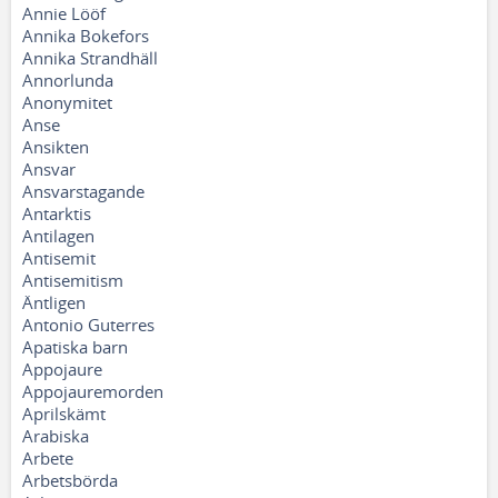
Annie Lööf
Annika Bokefors
Annika Strandhäll
Annorlunda
Anonymitet
Anse
Ansikten
Ansvar
Ansvarstagande
Antarktis
Antilagen
Antisemit
Antisemitism
Äntligen
Antonio Guterres
Apatiska barn
Appojaure
Appojauremorden
Aprilskämt
Arabiska
Arbete
Arbetsbörda