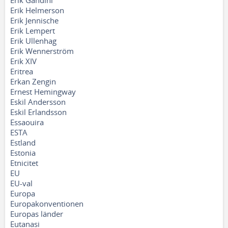
Erik Gandini
Erik Helmerson
Erik Jennische
Erik Lempert
Erik Ullenhag
Erik Wennerström
Erik XIV
Eritrea
Erkan Zengin
Ernest Hemingway
Eskil Andersson
Eskil Erlandsson
Essaouira
ESTA
Estland
Estonia
Etnicitet
EU
EU-val
Europa
Europakonventionen
Europas länder
Eutanasi