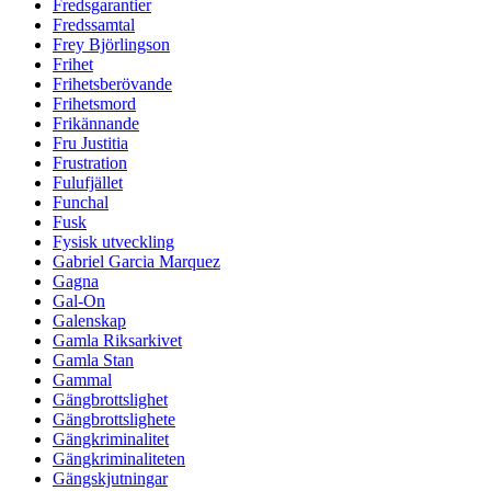
Fredsgarantier
Fredssamtal
Frey Björlingson
Frihet
Frihetsberövande
Frihetsmord
Frikännande
Fru Justitia
Frustration
Fulufjället
Funchal
Fusk
Fysisk utveckling
Gabriel Garcia Marquez
Gagna
Gal-On
Galenskap
Gamla Riksarkivet
Gamla Stan
Gammal
Gängbrottslighet
Gängbrottslighete
Gängkriminalitet
Gängkriminaliteten
Gängskjutningar