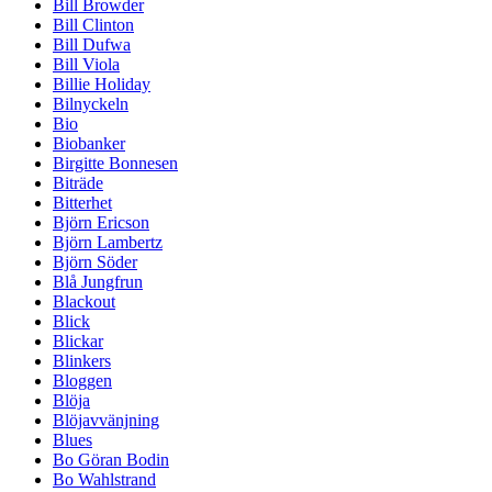
Bill Browder
Bill Clinton
Bill Dufwa
Bill Viola
Billie Holiday
Bilnyckeln
Bio
Biobanker
Birgitte Bonnesen
Biträde
Bitterhet
Björn Ericson
Björn Lambertz
Björn Söder
Blå Jungfrun
Blackout
Blick
Blickar
Blinkers
Bloggen
Blöja
Blöjavvänjning
Blues
Bo Göran Bodin
Bo Wahlstrand