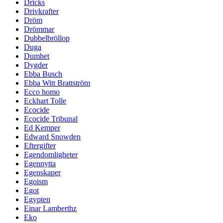
Dricks
Drivkrafter
Dröm
Drömmar
Dubbelbröllop
Duga
Dumhet
Dygder
Ebba Busch
Ebba Witt Brattström
Ecco homo
Eckhart Tolle
Ecocide
Ecocide Tribunal
Ed Kemper
Edward Snowden
Eftergifter
Egendomligheter
Egennytta
Egenskaper
Egoism
Egot
Egypten
Einar Lamberthz
Eko