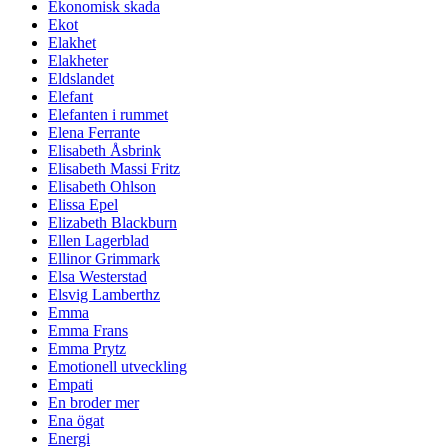
Ekonomisk skada
Ekot
Elakhet
Elakheter
Eldslandet
Elefant
Elefanten i rummet
Elena Ferrante
Elisabeth Åsbrink
Elisabeth Massi Fritz
Elisabeth Ohlson
Elissa Epel
Elizabeth Blackburn
Ellen Lagerblad
Ellinor Grimmark
Elsa Westerstad
Elsvig Lamberthz
Emma
Emma Frans
Emma Prytz
Emotionell utveckling
Empati
En broder mer
Ena ögat
Energi