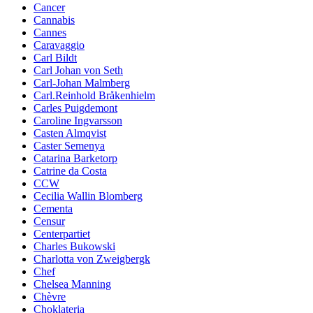
Cancer
Cannabis
Cannes
Caravaggio
Carl Bildt
Carl Johan von Seth
Carl-Johan Malmberg
Carl.Reinhold Bråkenhielm
Carles Puigdemont
Caroline Ingvarsson
Casten Almqvist
Caster Semenya
Catarina Barketorp
Catrine da Costa
CCW
Cecilia Wallin Blomberg
Cementa
Censur
Centerpartiet
Charles Bukowski
Charlotta von Zweigbergk
Chef
Chelsea Manning
Chèvre
Choklateria