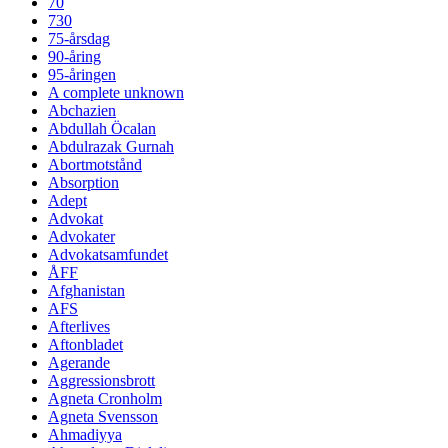
70
730
75-årsdag
90-åring
95-åringen
A complete unknown
Abchazien
Abdullah Öcalan
Abdulrazak Gurnah
Abortmotstånd
Absorption
Adept
Advokat
Advokater
Advokatsamfundet
ÅFF
Afghanistan
AFS
Afterlives
Aftonbladet
Agerande
Aggressionsbrott
Agneta Cronholm
Agneta Svensson
Ahmadiyya