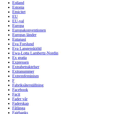
Estland
Estonia
Etnicitet
EU
EU-val
Europa
Europakonventionen
Europas länder
Eutanasi
Eva Forslund
Eva Langenskiöld
Ewa-Lotta Lambertz-Nordin
Ex gratia
Expressen
Extrabetraktelser
Extranummer
Extremfeminism
F
Fabriksåterställning
Facebook
Facit
Fader vår
Faderskap
Fåfänga
Fairbanks