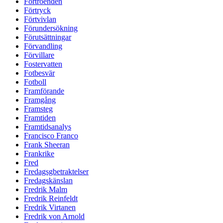
Förtroenden
Förtryck
Förtvivlan
Förundersökning
Förutsättningar
Förvandling
Förvillare
Fostervatten
Fotbesvär
Fotboll
Framförande
Framgång
Framsteg
Framtiden
Framtidsanalys
Francisco Franco
Frank Sheeran
Frankrike
Fred
Fredagsgbetraktelser
Fredagskänslan
Fredrik Malm
Fredrik Reinfeldt
Fredrik Virtanen
Fredrik von Arnold