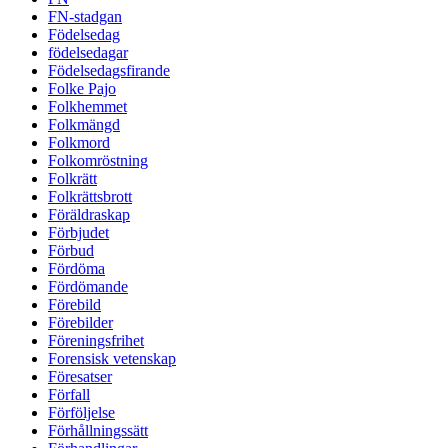
FN-stadgan
Födelsedag
födelsedagar
Födelsedagsfirande
Folke Pajo
Folkhemmet
Folkmängd
Folkmord
Folkomröstning
Folkrätt
Folkrättsbrott
Föräldraskap
Förbjudet
Förbud
Fördöma
Fördömande
Förebild
Förebilder
Föreningsfrihet
Forensisk vetenskap
Föresatser
Förfall
Förföljelse
Förhållningssätt