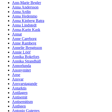
Ann-Marie Begler
Anna Andersson
Anna Ardin
Anna Hedenmo
Anna Kinberg Batra
Anna Lindstedt
Anna-Karin Kask
Annat
Anne Careborg
Anne Ramberg
Annelie Bengtsson
Annie Lööf
Annika Bokefors
Annika Strandhäll
Annorlunda
Anonymitet
Anse
Ansvar
Ansvarstagande
Antarktis
Antilagen
Antisemit
Antisemitism
Äntligen
Antonio Guterres