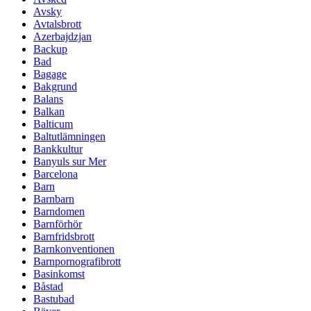
Avsky
Avtalsbrott
Azerbajdzjan
Backup
Bad
Bagage
Bakgrund
Balans
Balkan
Balticum
Baltutlämningen
Bankkultur
Banyuls sur Mer
Barcelona
Barn
Barnbarn
Barndomen
Barnförhör
Barnfridsbrott
Barnkonventionen
Barnpornografibrott
Basinkomst
Båstad
Bastubad