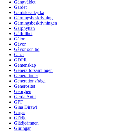
Gängvåldet
Gardet
Gärdslösa kyrka
Gärningsbeskrivning
Gärningsbeskrivningen
Garphyttan
Gåtfullhet
Gåtor
Gåvor
Gåvor och tid
Gaza
GDPR
Gemenskap
Generalförsamlingen
Generationer
Generationsfråga
Generositet
Georgien
Gerda Antti
GFF
Gina Dirawi
Girjas
Glädje
Glädjeämnen
Gliringar