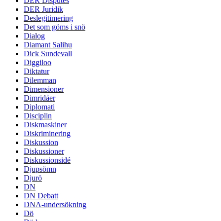
DER Disputes
DER Juridik
Deslegitimering
Det som göms i snö
Dialog
Diamant Salihu
Dick Sundevall
Diggiloo
Diktatur
Dilemman
Dimensioner
Dimridåer
Diplomati
Disciplin
Diskmaskiner
Diskriminering
Diskussion
Diskussioner
Diskussionsidé
Djupsömn
Djurö
DN
DN Debatt
DNA-undersökning
Dö