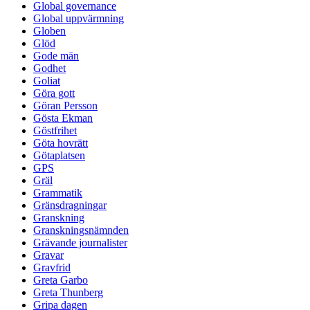
Global governance
Global uppvärmning
Globen
Glöd
Gode män
Godhet
Goliat
Göra gott
Göran Persson
Gösta Ekman
Göstfrihet
Göta hovrätt
Götaplatsen
GPS
Gräl
Grammatik
Gränsdragningar
Granskning
Granskningsnämnden
Grävande journalister
Gravar
Gravfrid
Greta Garbo
Greta Thunberg
Gripa dagen