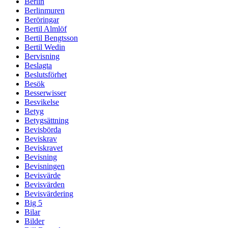
Berlin
Berlinmuren
Beröringar
Bertil Almlöf
Bertil Bengtsson
Bertil Wedin
Bervisning
Beslagta
Beslutsförhet
Besök
Besserwisser
Besvikelse
Betyg
Betygsättning
Bevisbörda
Beviskrav
Beviskravet
Bevisning
Bevisningen
Bevisvärde
Bevisvärden
Bevisvärdering
Big 5
Bilar
Bilder