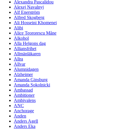
Alexandra Pascalidou
Alexej Navalnyj
Alf Enerström
Alfred Skogberg
Ali Hosseini Khomenei
Alibi
Alice Teororescu Måne
Alkohol
Alla Helgons dag
Alliansfrihet
Allmänläkaren
Allra
Allvar
Alumnidagen
Alzheimer
Amanda Ginsburg
Amanda Sokolnicki
Ambassad
Ambitioner
Ambivalens
ANC
Anchorage
Anden
Anders Agell
Anders Eka