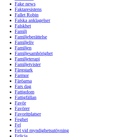
Fake news
Faktaresistens
Fallet Robin
Falska anklagelser
Falskhet
Familj
Familjeberättelse
Familjeliv
Familjen
Familjesamhörighet
Familjeterapi
Familjetvister
Färgstark
Farmor
Färöarna
Fars dag
Fattigdom
Fattigfällan
Favör
Favörer
Favoritplatser
Feghet
Fel
Fel vid myndighetsutövning
Felicia