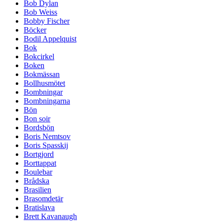
Bob Dylan
Bob Weiss
Bobby Fischer
Böcker
Bodil Appelquist
Bok
Bokcirkel
Boken
Bokmässan
Bollhusmötet
Bombningar
Bombningarna
Bön
Bon soir
Bordsbön
Boris Nemtsov
Boris Spasskij
Bortgjord
Borttappat
Boulebar
Brådska
Brasilien
Brasomdetär
Bratislava
Brett Kavanaugh