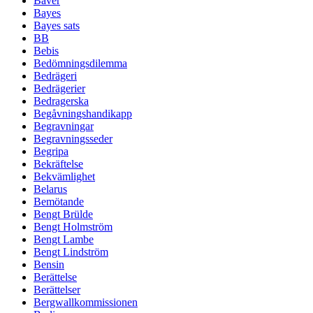
Bäver
Bayes
Bayes sats
BB
Bebis
Bedömningsdilemma
Bedrägeri
Bedrägerier
Bedragerska
Begåvningshandikapp
Begravningar
Begravningsseder
Begripa
Bekräftelse
Bekvämlighet
Belarus
Bemötande
Bengt Brülde
Bengt Holmström
Bengt Lambe
Bengt Lindström
Bensin
Berättelse
Berättelser
Bergwallkommissionen