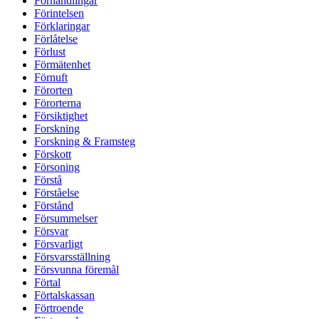
Förhandlingar
Förintelsen
Förklaringar
Förlåtelse
Förlust
Förmätenhet
Förnuft
Förorten
Förorterna
Försiktighet
Forskning
Forskning & Framsteg
Förskott
Försoning
Förstå
Förståelse
Förstånd
Försummelser
Försvar
Försvarligt
Försvarsställning
Försvunna föremål
Förtal
Förtalskassan
Förtroende