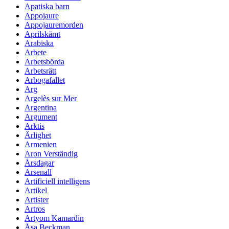
Apatiska barn
Appojaure
Appojauremorden
Aprilskämt
Arabiska
Arbete
Arbetsbörda
Arbetsrätt
Arbogafallet
Arg
Argelès sur Mer
Argentina
Argument
Arktis
Ärlighet
Armenien
Aron Verständig
Årsdagar
Arsenall
Artificiell intelligens
Artikel
Artister
Artros
Artyom Kamardin
Åsa Beckman