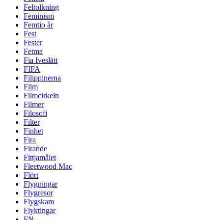
Feltolkning
Feminism
Femtio år
Fest
Fester
Fetma
Fia Iveslätt
FIFA
Filippinerna
Film
Filmcirkeln
Filmer
Filosofi
Filter
Finhet
Fira
Firande
Fittjamålet
Fleetwood Mac
Flört
Flygningar
Flygresor
Flygskam
Flyktingar
FN