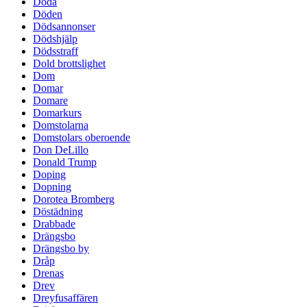
Döda
Döden
Dödsannonser
Dödshjälp
Dödsstraff
Dold brottslighet
Dom
Domar
Domare
Domarkurs
Domstolarna
Domstolars oberoende
Don DeLillo
Donald Trump
Doping
Dopning
Dorotea Bromberg
Döstädning
Drabbade
Drängsbo
Drängsbo by
Dråp
Drenas
Drev
Dreyfusaffären