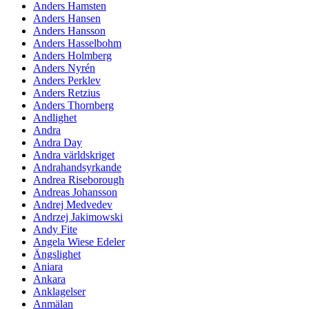
Anders Hamsten
Anders Hansen
Anders Hansson
Anders Hasselbohm
Anders Holmberg
Anders Nyrén
Anders Perklev
Anders Retzius
Anders Thornberg
Andlighet
Andra
Andra Day
Andra världskriget
Andrahandsyrkande
Andrea Riseborough
Andreas Johansson
Andrej Medvedev
Andrzej Jakimowski
Andy Fite
Angela Wiese Edeler
Ängslighet
Aniara
Ankara
Anklagelser
Anmälan