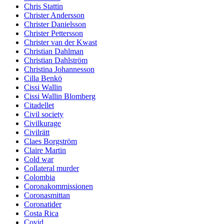
Chris Stattin
Christer Andersson
Christer Danielsson
Christer Pettersson
Christer van der Kwast
Christian Dahlman
Christian Dahlström
Christina Johannesson
Cilla Benkö
Cissi Wallin
Cissi Wallin Blomberg
Citadellet
Civil society
Civilkurage
Civilrätt
Claes Borgström
Claire Martin
Cold war
Collateral murder
Colombia
Coronakommissionen
Coronasmittan
Coronatider
Costa Rica
Covid