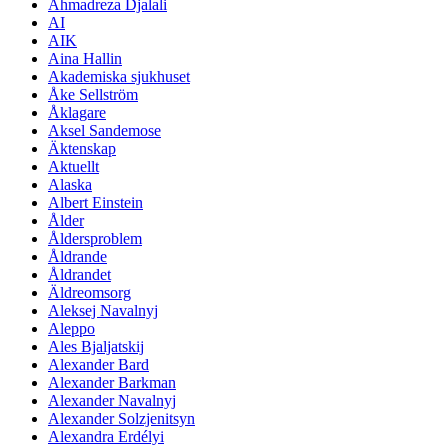
Ahmadreza Djalali
AI
AIK
Aina Hallin
Akademiska sjukhuset
Åke Sellström
Åklagare
Aksel Sandemose
Äktenskap
Aktuellt
Alaska
Albert Einstein
Ålder
Åldersproblem
Åldrande
Åldrandet
Äldreomsorg
Aleksej Navalnyj
Aleppo
Ales Bjaljatskij
Alexander Bard
Alexander Barkman
Alexander Navalnyj
Alexander Solzjenitsyn
Alexandra Erdélyi