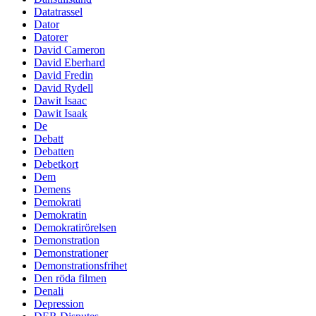
Datatrassel
Dator
Datorer
David Cameron
David Eberhard
David Fredin
David Rydell
Dawit Isaac
Dawit Isaak
De
Debatt
Debatten
Debetkort
Dem
Demens
Demokrati
Demokratin
Demokratirörelsen
Demonstration
Demonstrationer
Demonstrationsfrihet
Den röda filmen
Denali
Depression