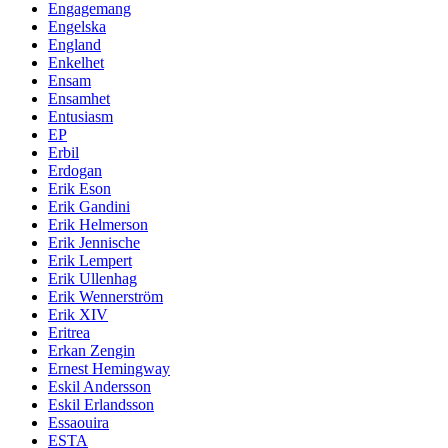
Engagemang
Engelska
England
Enkelhet
Ensam
Ensamhet
Entusiasm
EP
Erbil
Erdogan
Erik Eson
Erik Gandini
Erik Helmerson
Erik Jennische
Erik Lempert
Erik Ullenhag
Erik Wennerström
Erik XIV
Eritrea
Erkan Zengin
Ernest Hemingway
Eskil Andersson
Eskil Erlandsson
Essaouira
ESTA