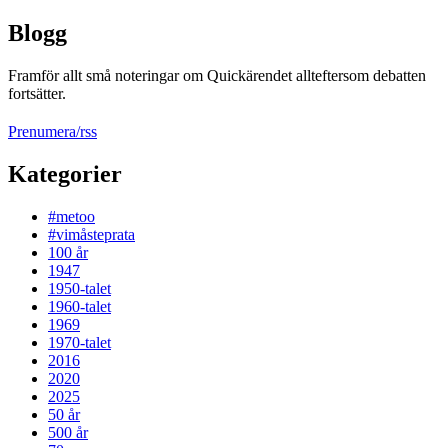
Blogg
Framför allt små noteringar om Quickärendet allteftersom debatten
fortsätter.
Prenumera/rss
Kategorier
#metoo
#vimåsteprata
100 år
1947
1950-talet
1960-talet
1969
1970-talet
2016
2020
2025
50 år
500 år