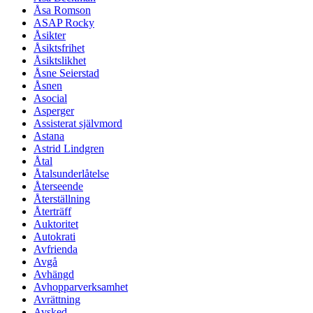
Åsa Romson
ASAP Rocky
Åsikter
Åsiktsfrihet
Åsiktslikhet
Åsne Seierstad
Åsnen
Asocial
Asperger
Assisterat självmord
Astana
Astrid Lindgren
Åtal
Åtalsunderlåtelse
Återseende
Återställning
Återträff
Auktoritet
Autokrati
Avfrienda
Avgå
Avhängd
Avhopparverksamhet
Avrättning
Avsked