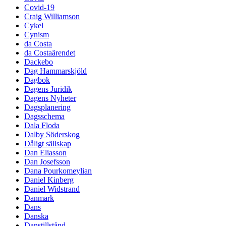
Covid-19
Craig Williamson
Cykel
Cynism
da Costa
da Costaärendet
Dackebo
Dag Hammarskjöld
Dagbok
Dagens Juridik
Dagens Nyheter
Dagsplanering
Dagsschema
Dala Floda
Dalby Söderskog
Dåligt sällskap
Dan Eliasson
Dan Josefsson
Dana Pourkomeylian
Daniel Kinberg
Daniel Widstrand
Danmark
Dans
Danska
Danstillstånd