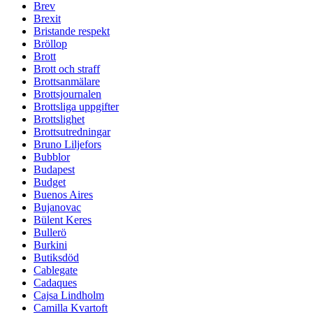
Brev
Brexit
Bristande respekt
Bröllop
Brott
Brott och straff
Brottsanmälare
Brottsjournalen
Brottsliga uppgifter
Brottslighet
Brottsutredningar
Bruno Liljefors
Bubblor
Budapest
Budget
Buenos Aires
Bujanovac
Bülent Keres
Bullerö
Burkini
Butiksdöd
Cablegate
Cadaques
Cajsa Lindholm
Camilla Kvartoft