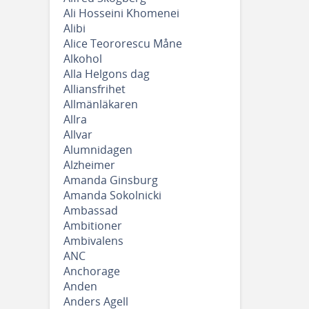
Ali Hosseini Khomenei
Alibi
Alice Teororescu Måne
Alkohol
Alla Helgons dag
Alliansfrihet
Allmänläkaren
Allra
Allvar
Alumnidagen
Alzheimer
Amanda Ginsburg
Amanda Sokolnicki
Ambassad
Ambitioner
Ambivalens
ANC
Anchorage
Anden
Anders Agell