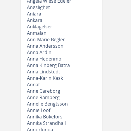
Angela Wiese Edeler
Ängslighet
Aniara
Ankara
Anklagelser
Anmälan
Ann-Marie Begler
Anna Andersson
Anna Ardin
Anna Hedenmo
Anna Kinberg Batra
Anna Lindstedt
Anna-Karin Kask
Annat
Anne Careborg
Anne Ramberg
Annelie Bengtsson
Annie Lööf
Annika Bokefors
Annika Strandhäll
Annorlunda