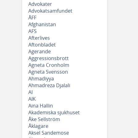
Advokater
Advokatsamfundet
ÅFF
Afghanistan
AFS
Afterlives
Aftonbladet
Agerande
Aggressionsbrott
Agneta Cronholm
Agneta Svensson
Ahmadiyya
Ahmadreza Djalali
AI
AIK
Aina Hallin
Akademiska sjukhuset
Åke Sellström
Åklagare
Aksel Sandemose