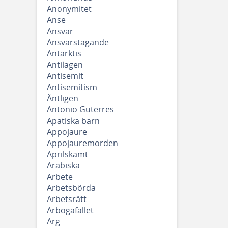
Anonymitet
Anse
Ansvar
Ansvarstagande
Antarktis
Antilagen
Antisemit
Antisemitism
Äntligen
Antonio Guterres
Apatiska barn
Appojaure
Appojauremorden
Aprilskämt
Arabiska
Arbete
Arbetsbörda
Arbetsrätt
Arbogafallet
Arg