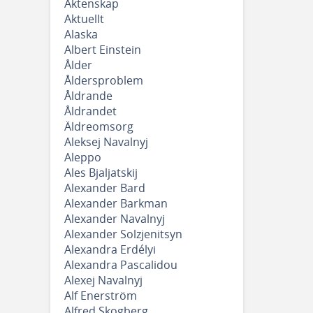
Äktenskap
Aktuellt
Alaska
Albert Einstein
Ålder
Åldersproblem
Åldrande
Åldrandet
Äldreomsorg
Aleksej Navalnyj
Aleppo
Ales Bjaljatskij
Alexander Bard
Alexander Barkman
Alexander Navalnyj
Alexander Solzjenitsyn
Alexandra Erdélyi
Alexandra Pascalidou
Alexej Navalnyj
Alf Enerström
Alfred Skogberg