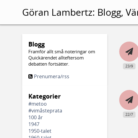
Göran Lambertz:
Blogg, Vä
Blogg
Framför allt små noteringar om
Quickärendet allteftersom
debatten fortsätter.
23/9
Prenumera/rss
Kategorier
#metoo
#vimåsteprata
22/7
100 år
1947
1950-talet
1960-talet