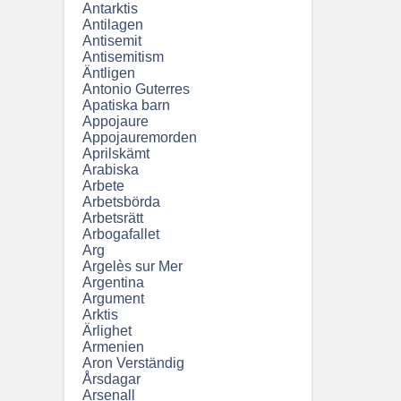
Antarktis
Antilagen
Antisemit
Antisemitism
Äntligen
Antonio Guterres
Apatiska barn
Appojaure
Appojauremorden
Aprilskämt
Arabiska
Arbete
Arbetsbörda
Arbetsrätt
Arbogafallet
Arg
Argelès sur Mer
Argentina
Argument
Arktis
Ärlighet
Armenien
Aron Verständig
Årsdagar
Arsenall