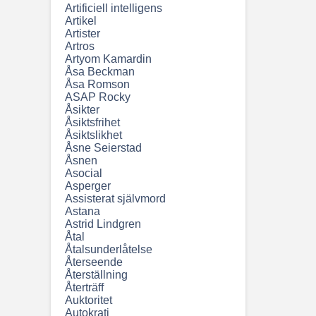
Artificiell intelligens
Artikel
Artister
Artros
Artyom Kamardin
Åsa Beckman
Åsa Romson
ASAP Rocky
Åsikter
Åsiktsfrihet
Åsiktslikhet
Åsne Seierstad
Åsnen
Asocial
Asperger
Assisterat självmord
Astana
Astrid Lindgren
Åtal
Åtalsunderlåtelse
Återseende
Återställning
Återträff
Auktoritet
Autokrati