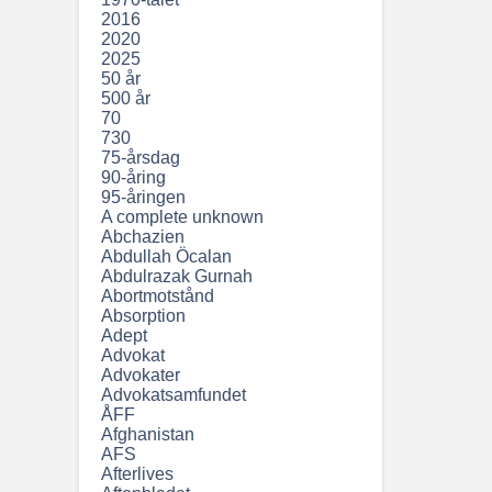
2016
2020
2025
50 år
500 år
70
730
75-årsdag
90-åring
95-åringen
A complete unknown
Abchazien
Abdullah Öcalan
Abdulrazak Gurnah
Abortmotstånd
Absorption
Adept
Advokat
Advokater
Advokatsamfundet
ÅFF
Afghanistan
AFS
Afterlives