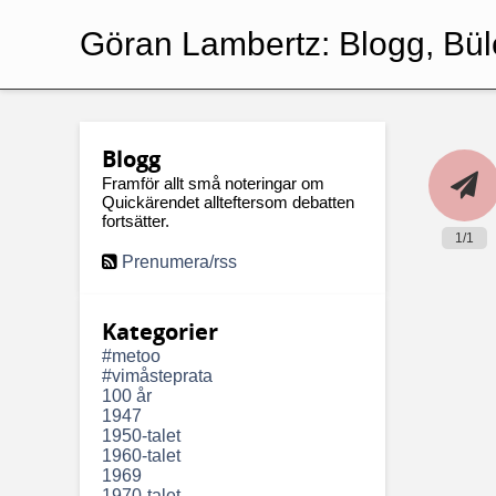
Göran Lambertz:
Blogg, Bül
Blogg
Framför allt små noteringar om
Quickärendet allteftersom debatten
fortsätter.
1/1
Prenumera/rss
Kategorier
#metoo
#vimåsteprata
100 år
1947
1950-talet
1960-talet
1969
1970-talet