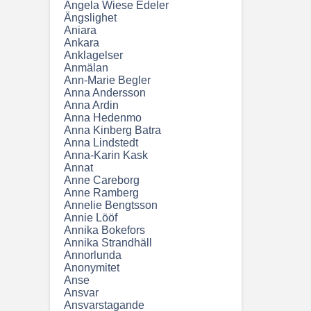
Angela Wiese Edeler
Ängslighet
Aniara
Ankara
Anklagelser
Anmälan
Ann-Marie Begler
Anna Andersson
Anna Ardin
Anna Hedenmo
Anna Kinberg Batra
Anna Lindstedt
Anna-Karin Kask
Annat
Anne Careborg
Anne Ramberg
Annelie Bengtsson
Annie Lööf
Annika Bokefors
Annika Strandhäll
Annorlunda
Anonymitet
Anse
Ansvar
Ansvarstagande