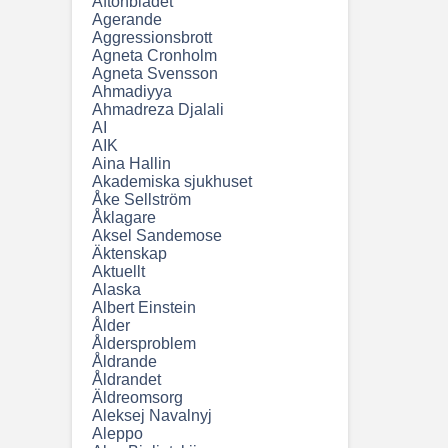
Aftonbladet
Agerande
Aggressionsbrott
Agneta Cronholm
Agneta Svensson
Ahmadiyya
Ahmadreza Djalali
AI
AIK
Aina Hallin
Akademiska sjukhuset
Åke Sellström
Åklagare
Aksel Sandemose
Äktenskap
Aktuellt
Alaska
Albert Einstein
Ålder
Åldersproblem
Åldrande
Åldrandet
Äldreomsorg
Aleksej Navalnyj
Aleppo