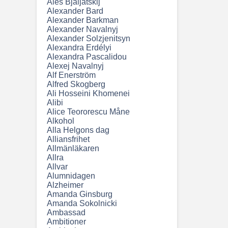
Ales Bjaljatskij
Alexander Bard
Alexander Barkman
Alexander Navalnyj
Alexander Solzjenitsyn
Alexandra Erdélyi
Alexandra Pascalidou
Alexej Navalnyj
Alf Enerström
Alfred Skogberg
Ali Hosseini Khomenei
Alibi
Alice Teororescu Måne
Alkohol
Alla Helgons dag
Alliansfrihet
Allmänläkaren
Allra
Allvar
Alumnidagen
Alzheimer
Amanda Ginsburg
Amanda Sokolnicki
Ambassad
Ambitioner