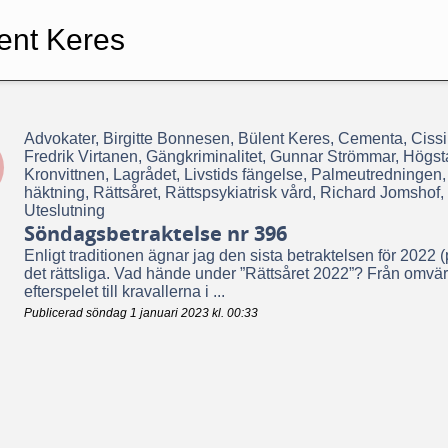
ent Keres
Advokater, Birgitte Bonnesen, Bülent Keres, Cementa, Ciss
Fredrik Virtanen, Gängkriminalitet, Gunnar Strömmar, Högst
Kronvittnen, Lagrådet, Livstids fängelse, Palmeutredningen,
häktning, Rättsåret, Rättspsykiatrisk vård, Richard Jomshof,
Uteslutning
Söndagsbetraktelse nr 396
Enligt traditionen ägnar jag den sista betraktelsen för 2022
det rättsliga. Vad hände under ”Rättsåret 2022”? Från omvär
efterspelet till kravallerna i ...
Publicerad söndag 1 januari 2023 kl. 00:33