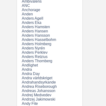
Ambivalens
ANC
Anchorage
Anden
Anders Agell
Anders Eka
Anders Hamsten
Anders Hansen
Anders Hansson
Anders Hasselbohm
Anders Holmberg
Anders Nyrén
Anders Perklev
Anders Retzius
Anders Thornberg
Andlighet
Andra
Andra Day
Andra världskriget
Andrahandsyrkande
Andrea Riseborough
Andreas Johansson
Andrej Medvedev
Andrzej Jakimowski
Andy Fite