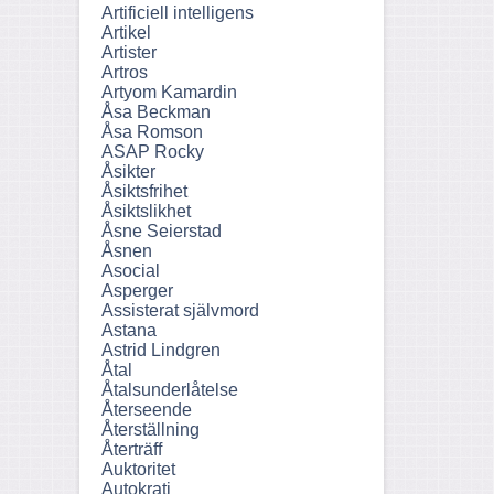
Artificiell intelligens
Artikel
Artister
Artros
Artyom Kamardin
Åsa Beckman
Åsa Romson
ASAP Rocky
Åsikter
Åsiktsfrihet
Åsiktslikhet
Åsne Seierstad
Åsnen
Asocial
Asperger
Assisterat självmord
Astana
Astrid Lindgren
Åtal
Åtalsunderlåtelse
Återseende
Återställning
Återträff
Auktoritet
Autokrati