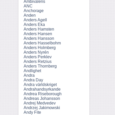
Ambivalens
ANC
Anchorage
Anden
Anders Agell
Anders Eka
Anders Hamsten
Anders Hansen
Anders Hansson
Anders Hasselbohm
Anders Holmberg
Anders Nyrén
Anders Perklev
Anders Retzius
Anders Thornberg
Andlighet
Andra
Andra Day
Andra världskriget
Andrahandsyrkande
Andrea Riseborough
Andreas Johansson
Andrej Medvedev
Andrzej Jakimowski
Andy Fite