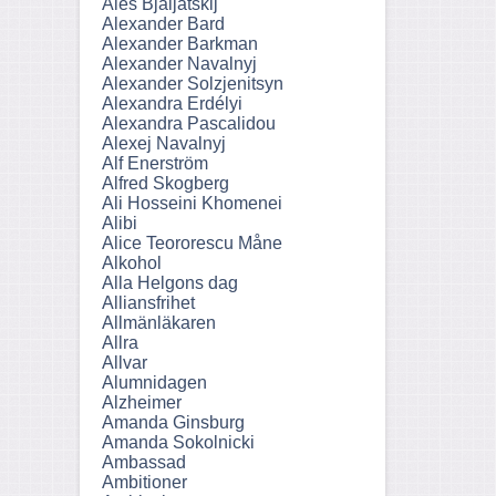
Ales Bjaljatskij
Alexander Bard
Alexander Barkman
Alexander Navalnyj
Alexander Solzjenitsyn
Alexandra Erdélyi
Alexandra Pascalidou
Alexej Navalnyj
Alf Enerström
Alfred Skogberg
Ali Hosseini Khomenei
Alibi
Alice Teororescu Måne
Alkohol
Alla Helgons dag
Alliansfrihet
Allmänläkaren
Allra
Allvar
Alumnidagen
Alzheimer
Amanda Ginsburg
Amanda Sokolnicki
Ambassad
Ambitioner