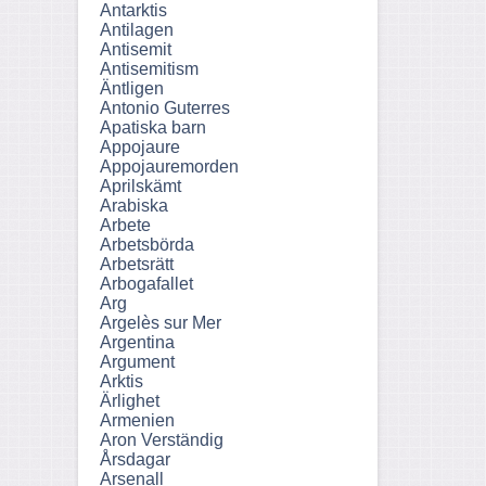
Antarktis
Antilagen
Antisemit
Antisemitism
Äntligen
Antonio Guterres
Apatiska barn
Appojaure
Appojauremorden
Aprilskämt
Arabiska
Arbete
Arbetsbörda
Arbetsrätt
Arbogafallet
Arg
Argelès sur Mer
Argentina
Argument
Arktis
Ärlighet
Armenien
Aron Verständig
Årsdagar
Arsenall