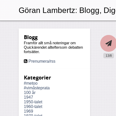
Göran Lambertz:
Blogg, Dig
Blogg
Framför allt små noteringar om
Quickärendet allteftersom debatten
fortsätter.
13/8
Prenumera/rss
Kategorier
#metoo
#vimåsteprata
100 år
1947
1950-talet
1960-talet
1969
1970-talet