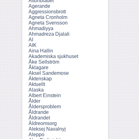
Aftonbladet
Agerande
Aggressionsbrott
Agneta Cronholm
Agneta Svensson
Ahmadiyya
Ahmadreza Djalali
AI
AIK
Aina Hallin
Akademiska sjukhuset
Åke Sellström
Åklagare
Aksel Sandemose
Äktenskap
Aktuellt
Alaska
Albert Einstein
Ålder
Åldersproblem
Åldrande
Åldrandet
Äldreomsorg
Aleksej Navalnyj
Aleppo