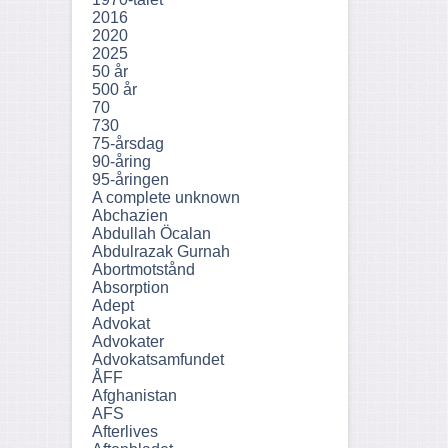
2016
2020
2025
50 år
500 år
70
730
75-årsdag
90-åring
95-åringen
A complete unknown
Abchazien
Abdullah Öcalan
Abdulrazak Gurnah
Abortmotstånd
Absorption
Adept
Advokat
Advokater
Advokatsamfundet
ÅFF
Afghanistan
AFS
Afterlives