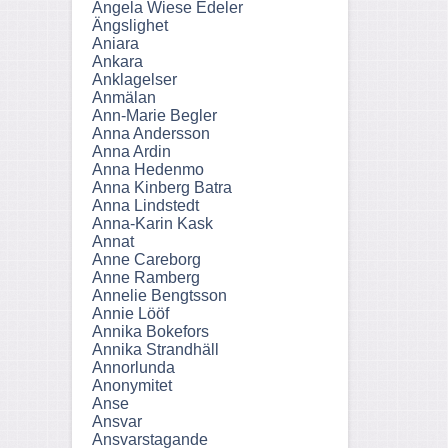
Angela Wiese Edeler
Ängslighet
Aniara
Ankara
Anklagelser
Anmälan
Ann-Marie Begler
Anna Andersson
Anna Ardin
Anna Hedenmo
Anna Kinberg Batra
Anna Lindstedt
Anna-Karin Kask
Annat
Anne Careborg
Anne Ramberg
Annelie Bengtsson
Annie Lööf
Annika Bokefors
Annika Strandhäll
Annorlunda
Anonymitet
Anse
Ansvar
Ansvarstagande