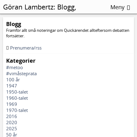
Göran Lambertz:
Blogg,
Meny
Homosexualitet
Blogg
Framför allt små noteringar om Quickärendet allteftersom debatten
fortsätter.
Prenumera/rss
Kategorier
#metoo
#vimåsteprata
100 år
1947
1950-talet
1960-talet
1969
1970-talet
2016
2020
2025
50 år