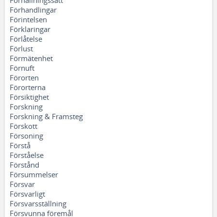
Förhållningssätt
Förhandlingar
Förintelsen
Förklaringar
Förlåtelse
Förlust
Förmätenhet
Förnuft
Förorten
Förorterna
Försiktighet
Forskning
Forskning & Framsteg
Förskott
Försoning
Förstå
Förståelse
Förstånd
Försummelser
Försvar
Försvarligt
Försvarsställning
Försvunna föremål