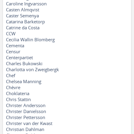
Caroline Ingvarsson
Casten Almqvist
Caster Semenya
Catarina Barketorp
Catrine da Costa
CCW
Cecilia Wallin Blomberg
Cementa
Censur
Centerpartiet
Charles Bukowski
Charlotta von Zweigbergk
Chef
Chelsea Manning
Chèvre
Choklateria
Chris Stattin
Christer Andersson
Christer Danielsson
Christer Pettersson
Christer van der Kwast
Christian Dahlman