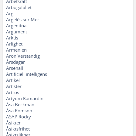
Arbetsrätt
Arbogafallet
Arg
Argelès sur Mer
Argentina
Argument
Arktis
Ärlighet
Armenien
Aron Verständig
Årsdagar
Arsenall
Artificiell intelligens
Artikel
Artister
Artros
Artyom Kamardin
Åsa Beckman
Åsa Romson
ASAP Rocky
Åsikter
Åsiktsfrihet
Åsiktslikhet