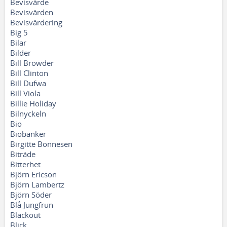
Bevisvärde
Bevisvärden
Bevisvärdering
Big 5
Bilar
Bilder
Bill Browder
Bill Clinton
Bill Dufwa
Bill Viola
Billie Holiday
Bilnyckeln
Bio
Biobanker
Birgitte Bonnesen
Biträde
Bitterhet
Björn Ericson
Björn Lambertz
Björn Söder
Blå Jungfrun
Blackout
Blick