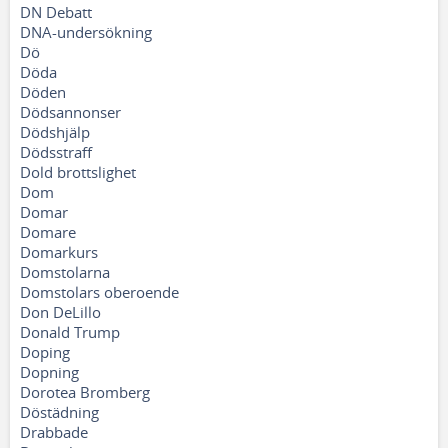
DN Debatt
DNA-undersökning
Dö
Döda
Döden
Dödsannonser
Dödshjälp
Dödsstraff
Dold brottslighet
Dom
Domar
Domare
Domarkurs
Domstolarna
Domstolars oberoende
Don DeLillo
Donald Trump
Doping
Dopning
Dorotea Bromberg
Döstädning
Drabbade