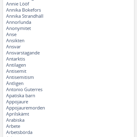
Annie Lööf
Annika Bokefors
Annika Strandhäll
Annorlunda
Anonymitet
Anse
Ansikten
Ansvar
Ansvarstagande
Antarktis
Antilagen
Antisemit
Antisemitism
Äntligen
Antonio Guterres
Apatiska barn
Appojaure
Appojauremorden
Aprilskämt
Arabiska
Arbete
Arbetsbörda