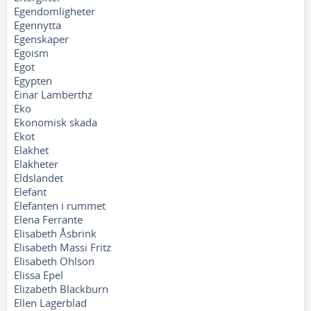
Egendomligheter
Egennytta
Egenskaper
Egoism
Egot
Egypten
Einar Lamberthz
Eko
Ekonomisk skada
Ekot
Elakhet
Elakheter
Eldslandet
Elefant
Elefanten i rummet
Elena Ferrante
Elisabeth Åsbrink
Elisabeth Massi Fritz
Elisabeth Ohlson
Elissa Epel
Elizabeth Blackburn
Ellen Lagerblad