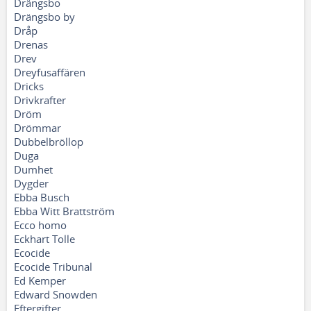
Drängsbo
Drängsbo by
Dråp
Drenas
Drev
Dreyfusaffären
Dricks
Drivkrafter
Dröm
Drömmar
Dubbelbröllop
Duga
Dumhet
Dygder
Ebba Busch
Ebba Witt Brattström
Ecco homo
Eckhart Tolle
Ecocide
Ecocide Tribunal
Ed Kemper
Edward Snowden
Eftergifter