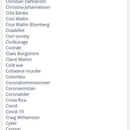
Christian Dahlström
Christina Johannesson
Cilla Benkö
Cissi Wallin
Cissi Wallin Blomberg
Citadellet
Civil society
Civilkurage
Civilrätt
Claes Borgström
Claire Martin
Cold war
Collateral murder
Colombia
Coronakommissionen
Coronasmittan
Coronatider
Costa Rica
Covid
Covid-19
Craig Williamson
Cykel
Cynism