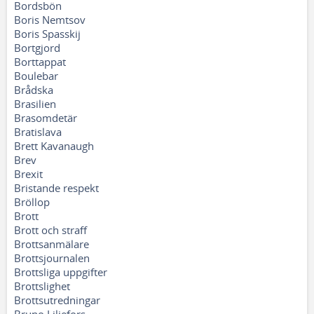
Bordsbön
Boris Nemtsov
Boris Spasskij
Bortgjord
Borttappat
Boulebar
Brådska
Brasilien
Brasomdetär
Bratislava
Brett Kavanaugh
Brev
Brexit
Bristande respekt
Bröllop
Brott
Brott och straff
Brottsanmälare
Brottsjournalen
Brottsliga uppgifter
Brottslighet
Brottsutredningar