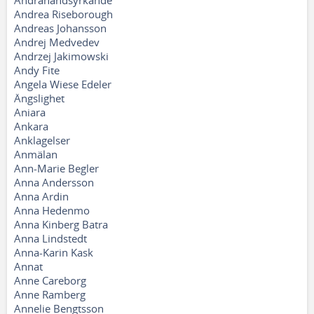
Andrahandsyrkande
Andrea Riseborough
Andreas Johansson
Andrej Medvedev
Andrzej Jakimowski
Andy Fite
Angela Wiese Edeler
Ängslighet
Aniara
Ankara
Anklagelser
Anmälan
Ann-Marie Begler
Anna Andersson
Anna Ardin
Anna Hedenmo
Anna Kinberg Batra
Anna Lindstedt
Anna-Karin Kask
Annat
Anne Careborg
Anne Ramberg
Annelie Bengtsson