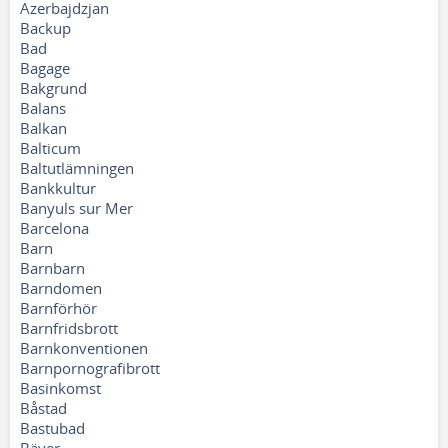
Azerbajdzjan
Backup
Bad
Bagage
Bakgrund
Balans
Balkan
Balticum
Baltutlämningen
Bankkultur
Banyuls sur Mer
Barcelona
Barn
Barnbarn
Barndomen
Barnförhör
Barnfridsbrott
Barnkonventionen
Barnpornografibrott
Basinkomst
Båstad
Bastubad