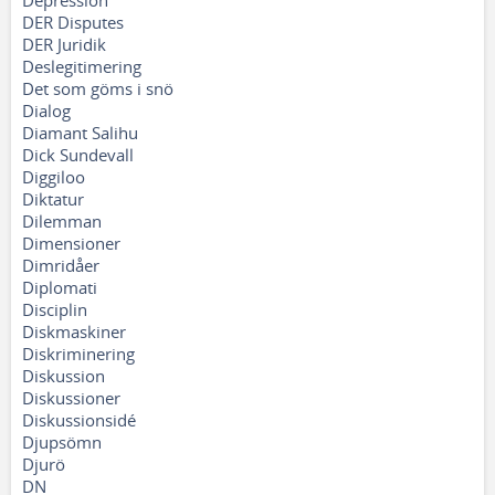
Depression
DER Disputes
DER Juridik
Deslegitimering
Det som göms i snö
Dialog
Diamant Salihu
Dick Sundevall
Diggiloo
Diktatur
Dilemman
Dimensioner
Dimridåer
Diplomati
Disciplin
Diskmaskiner
Diskriminering
Diskussion
Diskussioner
Diskussionsidé
Djupsömn
Djurö
DN