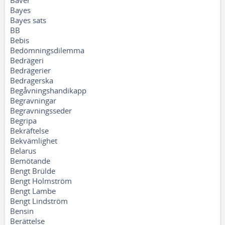
Bäver
Bayes
Bayes sats
BB
Bebis
Bedömningsdilemma
Bedrägeri
Bedrägerier
Bedragerska
Begåvningshandikapp
Begravningar
Begravningsseder
Begripa
Bekräftelse
Bekvämlighet
Belarus
Bemötande
Bengt Brülde
Bengt Holmström
Bengt Lambe
Bengt Lindström
Bensin
Berättelse