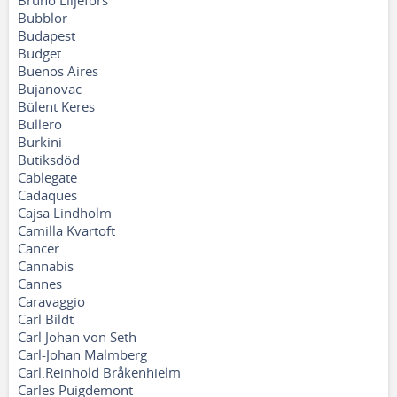
Bruno Liljefors
Bubblor
Budapest
Budget
Buenos Aires
Bujanovac
Bülent Keres
Bullerö
Burkini
Butiksdöd
Cablegate
Cadaques
Cajsa Lindholm
Camilla Kvartoft
Cancer
Cannabis
Cannes
Caravaggio
Carl Bildt
Carl Johan von Seth
Carl-Johan Malmberg
Carl.Reinhold Bråkenhielm
Carles Puigdemont