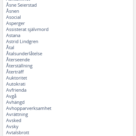
Åsne Seierstad
Åsnen
Asocial
Asperger
Assisterat självmord
Astana
Astrid Lindgren
Åtal
Åtalsunderlåtelse
Återseende
Återställning
Återträff
Auktoritet
Autokrati
Avfrienda
Avgå
Avhängd
Avhopparverksamhet
Avrättning
Avsked
Avsky
Avtalsbrott