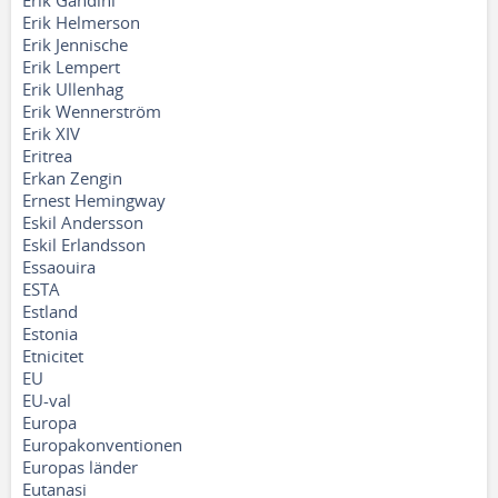
Erik Gandini
Erik Helmerson
Erik Jennische
Erik Lempert
Erik Ullenhag
Erik Wennerström
Erik XIV
Eritrea
Erkan Zengin
Ernest Hemingway
Eskil Andersson
Eskil Erlandsson
Essaouira
ESTA
Estland
Estonia
Etnicitet
EU
EU-val
Europa
Europakonventionen
Europas länder
Eutanasi