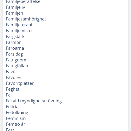
Familjeberättelse
Familjeliv
Familjen
Familjesamhörighet
Familjeterapi
Familjetvister
Färgstark
Farmor
Färöarna
Fars dag
Fattigdom
Fattigfällan
Favör
Favörer
Favoritplatser
Feghet
Fel
Fel vid myndighetsutövning
Felicia
Feltolkning
Feminism
Femtio år
Fest