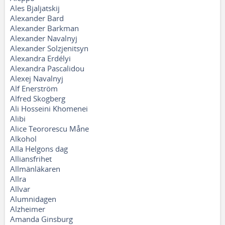
Ales Bjaljatskij
Alexander Bard
Alexander Barkman
Alexander Navalnyj
Alexander Solzjenitsyn
Alexandra Erdélyi
Alexandra Pascalidou
Alexej Navalnyj
Alf Enerström
Alfred Skogberg
Ali Hosseini Khomenei
Alibi
Alice Teororescu Måne
Alkohol
Alla Helgons dag
Alliansfrihet
Allmänläkaren
Allra
Allvar
Alumnidagen
Alzheimer
Amanda Ginsburg