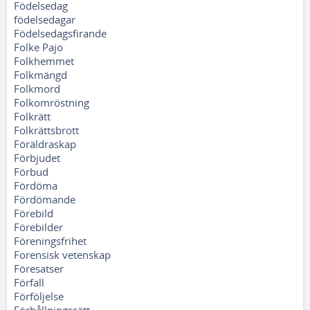
Födelsedag
födelsedagar
Födelsedagsfirande
Folke Pajo
Folkhemmet
Folkmängd
Folkmord
Folkomröstning
Folkrätt
Folkrättsbrott
Föräldraskap
Förbjudet
Förbud
Fördöma
Fördömande
Förebild
Förebilder
Föreningsfrihet
Forensisk vetenskap
Föresatser
Förfall
Förföljelse