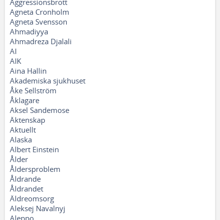
Aggressionsbrott
Agneta Cronholm
Agneta Svensson
Ahmadiyya
Ahmadreza Djalali
AI
AIK
Aina Hallin
Akademiska sjukhuset
Åke Sellström
Åklagare
Aksel Sandemose
Äktenskap
Aktuellt
Alaska
Albert Einstein
Ålder
Åldersproblem
Åldrande
Åldrandet
Äldreomsorg
Aleksej Navalnyj
Aleppo