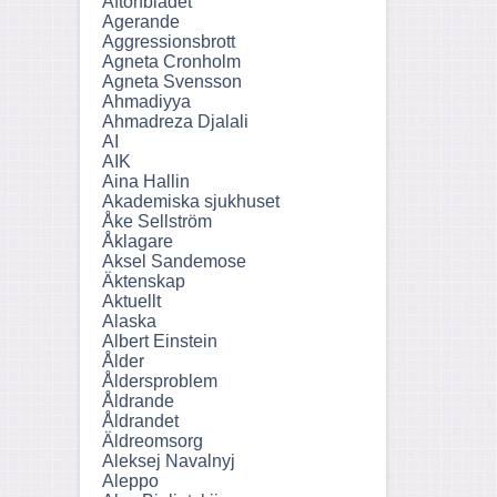
Aftonbladet
Agerande
Aggressionsbrott
Agneta Cronholm
Agneta Svensson
Ahmadiyya
Ahmadreza Djalali
AI
AIK
Aina Hallin
Akademiska sjukhuset
Åke Sellström
Åklagare
Aksel Sandemose
Äktenskap
Aktuellt
Alaska
Albert Einstein
Ålder
Åldersproblem
Åldrande
Åldrandet
Äldreomsorg
Aleksej Navalnyj
Aleppo