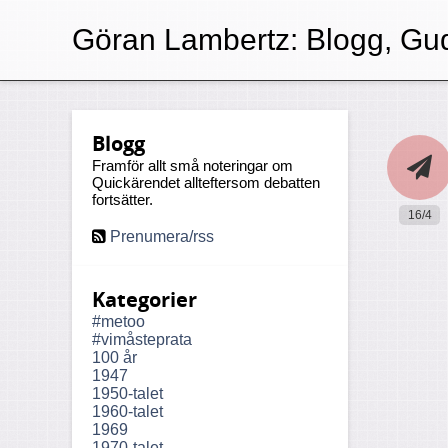
Göran Lambertz:
Blogg, Gud
Blogg
Framför allt små noteringar om
Quickärendet allteftersom debatten
fortsätter.
16/4
Prenumera/rss
Kategorier
#metoo
#vimåsteprata
100 år
1947
1950-talet
1960-talet
1969
1970-talet