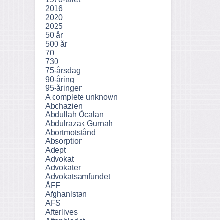
2016
2020
2025
50 år
500 år
70
730
75-årsdag
90-åring
95-åringen
A complete unknown
Abchazien
Abdullah Öcalan
Abdulrazak Gurnah
Abortmotstånd
Absorption
Adept
Advokat
Advokater
Advokatsamfundet
ÅFF
Afghanistan
AFS
Afterlives