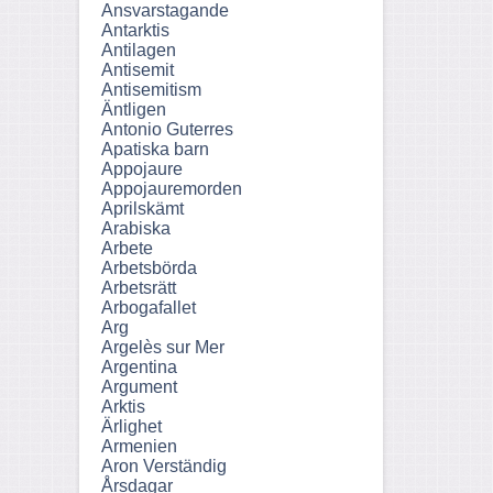
Ansvarstagande
Antarktis
Antilagen
Antisemit
Antisemitism
Äntligen
Antonio Guterres
Apatiska barn
Appojaure
Appojauremorden
Aprilskämt
Arabiska
Arbete
Arbetsbörda
Arbetsrätt
Arbogafallet
Arg
Argelès sur Mer
Argentina
Argument
Arktis
Ärlighet
Armenien
Aron Verständig
Årsdagar