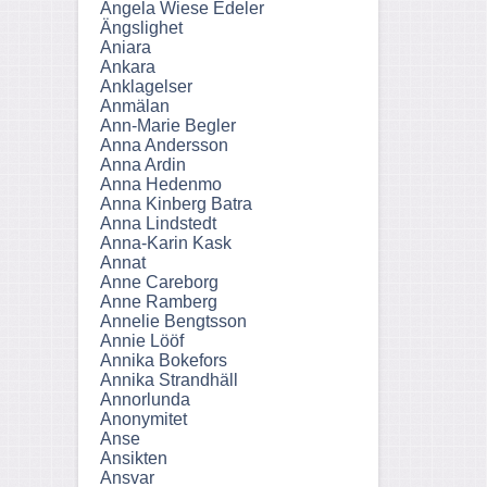
Angela Wiese Edeler
Ängslighet
Aniara
Ankara
Anklagelser
Anmälan
Ann-Marie Begler
Anna Andersson
Anna Ardin
Anna Hedenmo
Anna Kinberg Batra
Anna Lindstedt
Anna-Karin Kask
Annat
Anne Careborg
Anne Ramberg
Annelie Bengtsson
Annie Lööf
Annika Bokefors
Annika Strandhäll
Annorlunda
Anonymitet
Anse
Ansikten
Ansvar