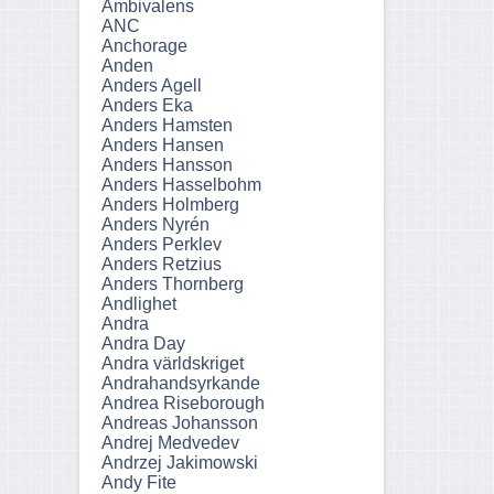
Ambivalens
ANC
Anchorage
Anden
Anders Agell
Anders Eka
Anders Hamsten
Anders Hansen
Anders Hansson
Anders Hasselbohm
Anders Holmberg
Anders Nyrén
Anders Perklev
Anders Retzius
Anders Thornberg
Andlighet
Andra
Andra Day
Andra världskriget
Andrahandsyrkande
Andrea Riseborough
Andreas Johansson
Andrej Medvedev
Andrzej Jakimowski
Andy Fite