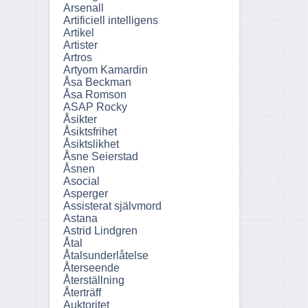
Arsenall
Artificiell intelligens
Artikel
Artister
Artros
Artyom Kamardin
Åsa Beckman
Åsa Romson
ASAP Rocky
Åsikter
Åsiktsfrihet
Åsiktslikhet
Åsne Seierstad
Åsnen
Asocial
Asperger
Assisterat självmord
Astana
Astrid Lindgren
Åtal
Åtalsunderlåtelse
Återseende
Återställning
Återträff
Auktoritet