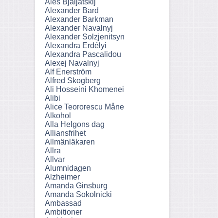
Ales Bjaljatskij
Alexander Bard
Alexander Barkman
Alexander Navalnyj
Alexander Solzjenitsyn
Alexandra Erdélyi
Alexandra Pascalidou
Alexej Navalnyj
Alf Enerström
Alfred Skogberg
Ali Hosseini Khomenei
Alibi
Alice Teororescu Måne
Alkohol
Alla Helgons dag
Alliansfrihet
Allmänläkaren
Allra
Allvar
Alumnidagen
Alzheimer
Amanda Ginsburg
Amanda Sokolnicki
Ambassad
Ambitioner